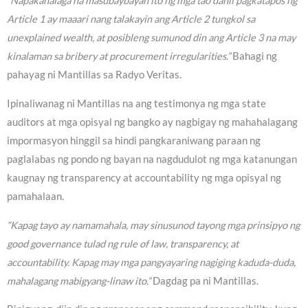
“Napakahalaga na masubaybayan ito ng mga tao dahil pagkatapos ng
Article 1 ay maaari nang talakayin ang Article 2 tungkol sa
unexplained wealth, at posibleng sumunod din ang Article 3 na may
kinalaman sa bribery at procurement irregularities.”
Bahagi ng
pahayag ni Mantillas sa Radyo Veritas.
Ipinaliwanag ni Mantillas na ang testimonya ng mga state
auditors at mga opisyal ng bangko ay nagbigay ng mahahalagang
impormasyon hinggil sa hindi pangkaraniwang paraan ng
paglalabas ng pondo ng bayan na nagdudulot ng mga katanungan
kaugnay ng transparency at accountability ng mga opisyal ng
pamahalaan.
“Kapag tayo ay namamahala, may sinusunod tayong mga prinsipyo ng
good governance tulad ng rule of law, transparency, at
accountability. Kapag may mga pangyayaring nagiging kaduda-duda,
mahalagang mabigyang-linaw ito.”
Dagdag pa ni Mantillas.