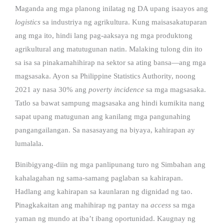
Maganda ang mga planong inilatag ng DA upang isaayos ang
logistics
sa industriya ng agrikultura. Kung maisasakatuparan
ang mga ito, hindi lang pag-aaksaya ng mga produktong
agrikultural ang matutugunan natin. Malaking tulong din ito
sa isa sa pinakamahihirap na sektor sa ating bansa—ang mga
magsasaka. Ayon sa Philippine Statistics Authority, noong
2021 ay nasa 30% ang
poverty incidence
sa mga magsasaka.
Tatlo sa bawat sampung magsasaka ang hindi kumikita nang
sapat upang matugunan ang kanilang mga pangunahing
pangangailangan. Sa nasasayang na biyaya, kahirapan ay
lumalala.
Binibigyang-diin ng mga panlipunang turo ng Simbahan ang
kahalagahan ng sama-samang paglaban sa kahirapan.
Hadlang ang kahirapan sa kaunlaran ng dignidad ng tao.
Pinagkakaitan ang mahihirap ng pantay na
access
sa mga
yaman ng mundo at iba’t ibang oportunidad. Kaugnay ng