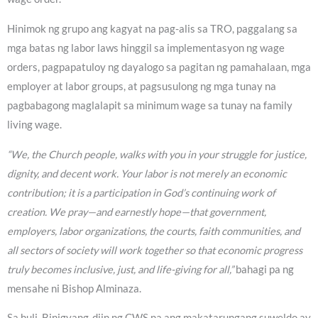
Hinimok ng grupo ang kagyat na pag-alis sa TRO, paggalang sa
mga batas ng labor laws hinggil sa implementasyon ng wage
orders, pagpapatuloy ng dayalogo sa pagitan ng pamahalaan, mga
employer at labor groups, at pagsusulong ng mga tunay na
pagbabagong maglalapit sa minimum wage sa tunay na family
living wage.
“We, the Church people, walks with you in your struggle for justice,
dignity, and decent work. Your labor is not merely an economic
contribution; it is a participation in God’s continuing work of
creation. We pray—and earnestly hope—that government,
employers, labor organizations, the courts, faith communities, and
all sectors of society will work together so that economic progress
truly becomes inclusive, just, and life-giving for all,”
bahagi pa ng
mensahe ni Bishop Alminaza.
Sa huli, Binigyang-diin ng CWS na ang makatarungang suweldo ay