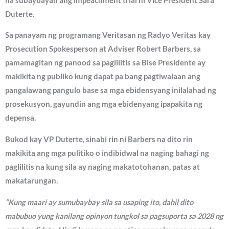
na subaybayan ang impeachment trial ni Vice President Sara
Duterte.
Sa panayam ng programang Veritasan ng Radyo Veritas kay
Prosecution Spokesperson at Adviser Robert Barbers, sa
pamamagitan ng panood sa paglilitis sa Bise Presidente ay
makikita ng publiko kung dapat pa bang pagtiwalaan ang
pangalawang pangulo base sa mga ebidensyang inilalahad ng
prosekusyon, gayundin ang mga ebidenyang ipapakita ng
depensa.
Bukod kay VP Duterte, sinabi rin ni Barbers na dito rin
makikita ang mga pulitiko o indibidwal na naging bahagi ng
paglilitis na kung sila ay naging makatotohanan, patas at
makatarungan.
“Kung maari ay sumubaybay sila sa usaping ito, dahil dito
mabubuo yung kanilang opinyon tungkol sa pagsuporta sa 2028 ng