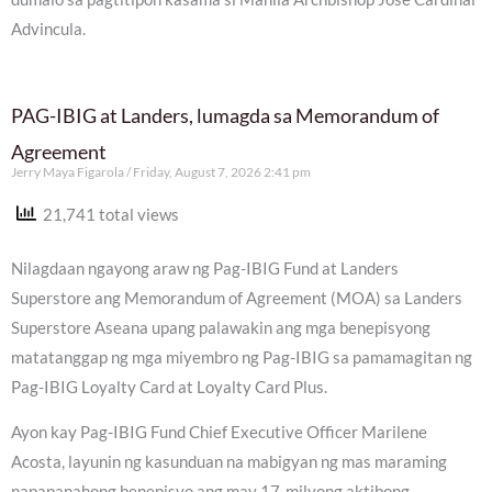
Advincula.
PAG-IBIG at Landers, lumagda sa Memorandum of
Agreement
Jerry Maya Figarola
Friday, August 7, 2026 2:41 pm
21,741 total views
Nilagdaan ngayong araw ng Pag-IBIG Fund at Landers
Superstore ang Memorandum of Agreement (MOA) sa Landers
Superstore Aseana upang palawakin ang mga benepisyong
matatanggap ng mga miyembro ng Pag-IBIG sa pamamagitan ng
Pag-IBIG Loyalty Card at Loyalty Card Plus.
Ayon kay Pag-IBIG Fund Chief Executive Officer Marilene
Acosta, layunin ng kasunduan na mabigyan ng mas maraming
napapanahong benepisyo ang may 17-milyong aktibong