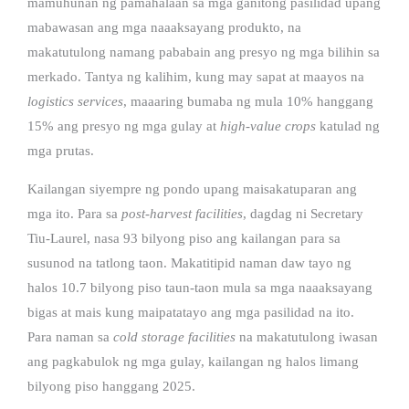
mamuhunan ng pamahalaan sa mga ganitong pasilidad upang
mabawasan ang mga naaaksayang produkto, na
makatutulong namang pababain ang presyo ng mga bilihin sa
merkado. Tantya ng kalihim, kung may sapat at maayos na
logistics
services
, maaaring bumaba ng mula 10% hanggang
15% ang presyo ng mga gulay at
high-value crops
katulad ng
mga prutas.
Kailangan siyempre ng pondo upang maisakatuparan ang
mga ito. Para sa
post-harvest facilities
, dagdag ni Secretary
Tiu-Laurel, nasa 93 bilyong piso ang kailangan para sa
susunod na tatlong taon. Makatitipid naman daw tayo ng
halos 10.7 bilyong piso taun-taon mula sa mga naaaksayang
bigas at mais kung maipatatayo ang mga pasilidad na ito.
Para naman sa
cold storage facilities
na makatutulong iwasan
ang pagkabulok ng mga gulay, kailangan ng halos limang
bilyong piso hanggang 2025.