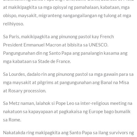
at makikipagkita sa mga opisyal ng pamahalaan, kabataan, mga
obispo, maysakit, migranteng nangangailangan ng tulong at mga
relihiyoso.
Sa Paris, makikipagkita ang pinunong pastol kay French
President Emmanuel Macron at bibisita sa UNESCO.
Pangungunahan din ng Santo Papa ang panalangin kasama ang
mga kabataan sa Stade de France.
Sa Lourdes, dadalo rin ang pinunong pastol sa mga gawain para sa
mga maysakit at pilgrims at pangungunahan ang Banal na Misa
at Rosary procession.
Sa Metz naman, lalahok si Pope Leo sa inter-religious meeting na
nakatuon sa kapayapaan at pagkakaisa ng Europe bago bumalik
sa Rome.
Nakatakda ring makipagkita ang Santo Papa sa ilang survivors ng