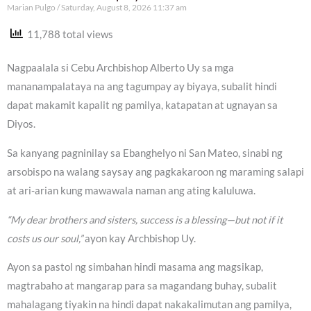
Marian Pulgo
Saturday, August 8, 2026 11:37 am
11,788 total views
Nagpaalala si Cebu Archbishop Alberto Uy sa mga
mananampalataya na ang tagumpay ay biyaya, subalit hindi
dapat makamit kapalit ng pamilya, katapatan at ugnayan sa
Diyos.
Sa kanyang pagninilay sa Ebanghelyo ni San Mateo, sinabi ng
arsobispo na walang saysay ang pagkakaroon ng maraming salapi
at ari-arian kung mawawala naman ang ating kaluluwa.
“My dear brothers and sisters, success is a blessing—but not if it
costs us our soul,”
ayon kay Archbishop Uy.
Ayon sa pastol ng simbahan hindi masama ang magsikap,
magtrabaho at mangarap para sa magandang buhay, subalit
mahalagang tiyakin na hindi dapat nakakalimutan ang pamilya,