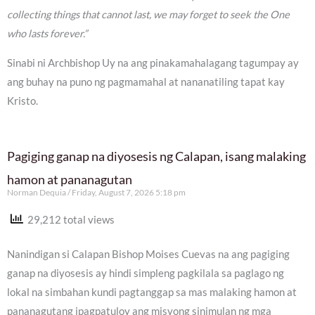
collecting things that cannot last, we may forget to seek the One
who lasts forever.”
Sinabi ni Archbishop Uy na ang pinakamahalagang tagumpay ay
ang buhay na puno ng pagmamahal at nananatiling tapat kay
Kristo.
Pagiging ganap na diyosesis ng Calapan, isang malaking
hamon at pananagutan
Norman Dequia
Friday, August 7, 2026 5:18 pm
29,212 total views
Nanindigan si Calapan Bishop Moises Cuevas na ang pagiging
ganap na diyosesis ay hindi simpleng pagkilala sa paglago ng
lokal na simbahan kundi pagtanggap sa mas malaking hamon at
pananagutang ipagpatuloy ang misyong sinimulan ng mga