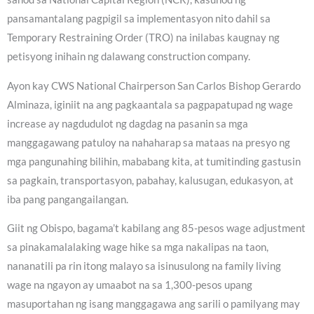
pansamantalang pagpigil sa implementasyon nito dahil sa
Temporary Restraining Order (TRO) na inilabas kaugnay ng
petisyong inihain ng dalawang construction company.
Ayon kay CWS National Chairperson San Carlos Bishop Gerardo
Alminaza, iginiit na ang pagkaantala sa pagpapatupad ng wage
increase ay nagdudulot ng dagdag na pasanin sa mga
manggagawang patuloy na nahaharap sa mataas na presyo ng
mga pangunahing bilihin, mababang kita, at tumitinding gastusin
sa pagkain, transportasyon, pabahay, kalusugan, edukasyon, at
iba pang pangangailangan.
Giit ng Obispo, bagama’t kabilang ang 85-pesos wage adjustment
sa pinakamalalaking wage hike sa mga nakalipas na taon,
nananatili pa rin itong malayo sa isinusulong na family living
wage na ngayon ay umaabot na sa 1,300-pesos upang
masuportahan ng isang manggagawa ang sarili o pamilyang may