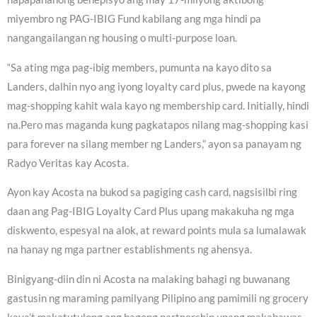
miyembro ng PAG-IBIG Fund kabilang ang mga hindi pa
nangangailangan ng housing o multi-purpose loan.
“Sa ating mga pag-ibig members, pumunta na kayo dito sa
Landers, dalhin nyo ang iyong loyalty card plus, pwede na kayong
mag-shopping kahit wala kayo ng membership card. Initially, hindi
na.Pero mas maganda kung pagkatapos nilang mag-shopping kasi
para forever na silang member ng Landers,” ayon sa panayam ng
Radyo Veritas kay Acosta.
Ayon kay Acosta na bukod sa pagiging cash card, nagsisilbi ring
daan ang Pag-IBIG Loyalty Card Plus upang makakuha ng mga
diskwento, espesyal na alok, at reward points mula sa lumalawak
na hanay ng mga partner establishments ng ahensya.
Binigyang-diin din ni Acosta na malaking bahagi ng buwanang
gastusin ng maraming pamilyang Pilipino ang pamimili ng grocery