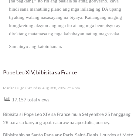
[na pagkain].” Ito rin ang paalala sa ating gobyerno, kaya
hindi sana manatiling plano ang mga inilatag ng DA upang
tiyaking walang nasasayang na biyaya. Kailangang maging
kongkretong aksyon ang mga ito at ang mga benepisyo ay
direktang matamasa ng mga kababayan nating magsasaka.
Sumainyo ang katotohanan.
Pope Leo XIV, bibisita sa France
Marian Pulgo
Saturday, August 8, 2026 7:16 pm
17,157 total views
Bibisita si Pope Leo XIV sa France mula Setyembre 25 hanggang
28 para sa kanyang apat na araw na apostolic journey.
Bibisitahin ng Santo Papa ang Paris, Saint-Denis, Lourdes at Metz