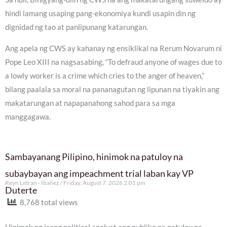
hindi lamang usaping pang-ekonomiya kundi usapin din ng
dignidad ng tao at panlipunang katarungan.
Ang apela ng CWS ay kahanay ng ensiklikal na Rerum Novarum ni
Pope Leo XIII na nagsasabing, “To defraud anyone of wages due to
a lowly worker is a crime which cries to the anger of heaven,”
bilang paalala sa moral na pananagutan ng lipunan na tiyakin ang
makatarungan at napapanahong sahod para sa mga
manggagawa.
Sambayanang Pilipino, hinimok na patuloy na
subaybayan ang impeachment trial laban kay VP
Reyn Letran - Ibañez
Friday, August 7, 2026 2:01 pm
Duterte
8,768 total views