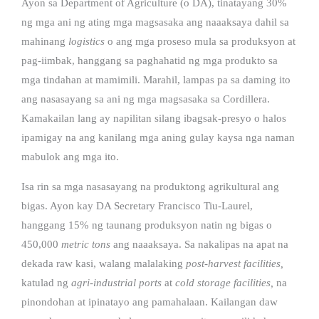
Ayon sa Department of Agriculture (o DA), tinatayang 30%
ng mga ani ng ating mga magsasaka ang naaaksaya dahil sa
mahinang
logistics
o ang mga proseso mula sa produksyon at
pag-iimbak, hanggang sa paghahatid ng mga produkto sa
mga tindahan at mamimili. Marahil, lampas pa sa daming ito
ang nasasayang sa ani ng mga magsasaka sa Cordillera.
Kamakailan lang ay napilitan silang ibagsak-presyo o halos
ipamigay na ang kanilang mga aning gulay kaysa nga naman
mabulok ang mga ito.
Isa rin sa mga nasasayang na produktong agrikultural ang
bigas. Ayon kay DA Secretary Francisco Tiu-Laurel,
hanggang 15% ng taunang produksyon natin ng bigas o
450,000
metric tons
ang naaaksaya. Sa nakalipas na apat na
dekada raw kasi, walang malalaking
post-harvest facilities,
katulad ng
agri-industrial ports
at
cold storage facilities,
na
pinondohan at ipinatayo ang pamahalaan. Kailangan daw