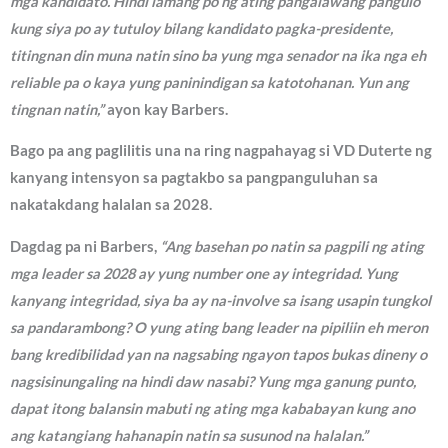
mga kandidato. Hindi lamang po ng ating pangalawang pangulo
kung siya po ay tutuloy bilang kandidato pagka-presidente,
titingnan din muna natin sino ba yung mga senador na ika nga eh
reliable pa o kaya yung paninindigan sa katotohanan. Yun ang
tingnan natin,”
ayon kay Barbers.
Bago pa ang paglilitis una na ring nagpahayag si VD Duterte ng
kanyang intensyon sa pagtakbo sa pangpanguluhan sa
nakatakdang halalan sa 2028.
Dagdag pa ni Barbers,
“Ang basehan po natin sa pagpili ng ating
mga leader sa 2028 ay yung number one ay integridad. Yung
kanyang integridad, siya ba ay na-involve sa isang usapin tungkol
sa pandarambong? O yung ating bang leader na pipiliin eh meron
bang kredibilidad yan na nagsabing ngayon tapos bukas dineny o
nagsisinungaling na hindi daw nasabi? Yung mga ganung punto,
dapat itong balansin mabuti ng ating mga kababayan kung ano
ang katangiang hahanapin natin sa susunod na halalan.”