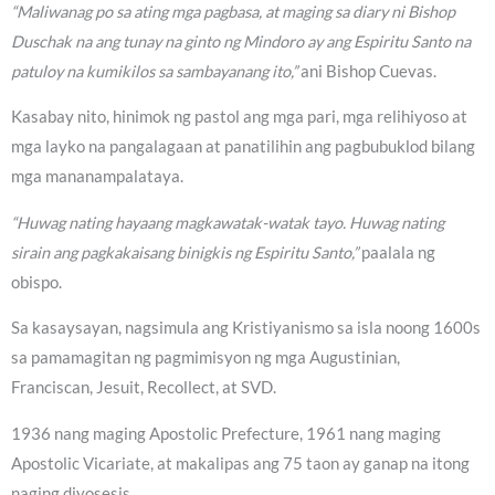
“Maliwanag po sa ating mga pagbasa, at maging sa diary ni Bishop
Duschak na ang tunay na ginto ng Mindoro ay ang Espiritu Santo na
patuloy na kumikilos sa sambayanang ito,”
ani Bishop Cuevas.
Kasabay nito, hinimok ng pastol ang mga pari, mga relihiyoso at
mga layko na pangalagaan at panatilihin ang pagbubuklod bilang
mga mananampalataya.
“Huwag nating hayaang magkawatak-watak tayo. Huwag nating
sirain ang pagkakaisang binigkis ng Espiritu Santo,”
paalala ng
obispo.
Sa kasaysayan, nagsimula ang Kristiyanismo sa isla noong 1600s
sa pamamagitan ng pagmimisyon ng mga Augustinian,
Franciscan, Jesuit, Recollect, at SVD.
1936 nang maging Apostolic Prefecture, 1961 nang maging
Apostolic Vicariate, at makalipas ang 75 taon ay ganap na itong
naging diyosesis.