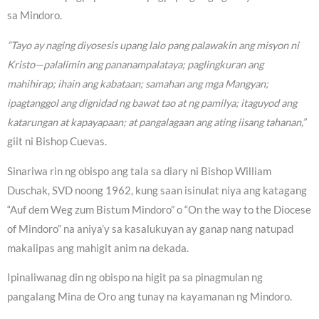
sa Mindoro.
“Tayo ay naging diyosesis upang lalo pang palawakin ang misyon ni
Kristo—palalimin ang pananampalataya; paglingkuran ang
mahihirap; ihain ang kabataan; samahan ang mga Mangyan;
ipagtanggol ang dignidad ng bawat tao at ng pamilya; itaguyod ang
katarungan at kapayapaan; at pangalagaan ang ating iisang tahanan,”
giit ni Bishop Cuevas.
Sinariwa rin ng obispo ang tala sa diary ni Bishop William
Duschak, SVD noong 1962, kung saan isinulat niya ang katagang
“Auf dem Weg zum Bistum Mindoro” o “On the way to the Diocese
of Mindoro” na aniya’y sa kasalukuyan ay ganap nang natupad
makalipas ang mahigit anim na dekada.
Ipinaliwanag din ng obispo na higit pa sa pinagmulan ng
pangalang Mina de Oro ang tunay na kayamanan ng Mindoro.