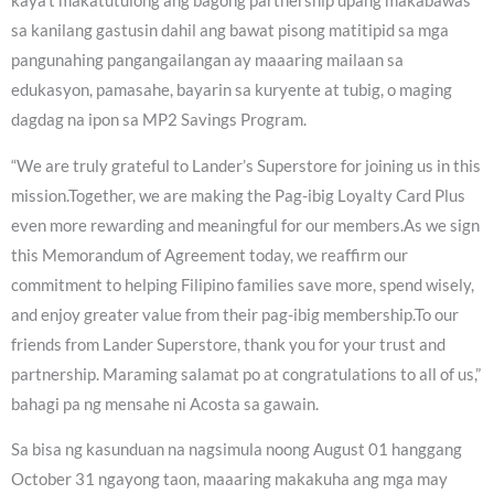
kaya’t makatutulong ang bagong partnership upang makabawas
sa kanilang gastusin dahil ang bawat pisong matitipid sa mga
pangunahing pangangailangan ay maaaring mailaan sa
edukasyon, pamasahe, bayarin sa kuryente at tubig, o maging
dagdag na ipon sa MP2 Savings Program.
“We are truly grateful to Lander’s Superstore for joining us in this
mission.Together, we are making the Pag-ibig Loyalty Card Plus
even more rewarding and meaningful for our members.As we sign
this Memorandum of Agreement today, we reaffirm our
commitment to helping Filipino families save more, spend wisely,
and enjoy greater value from their pag-ibig membership.To our
friends from Lander Superstore, thank you for your trust and
partnership. Maraming salamat po at congratulations to all of us,”
bahagi pa ng mensahe ni Acosta sa gawain.
Sa bisa ng kasunduan na nagsimula noong August 01 hanggang
October 31 ngayong taon, maaaring makakuha ang mga may