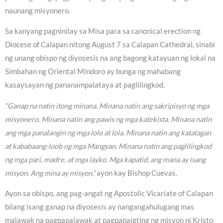
naunang misyonero.
Sa kanyang pagninilay sa Misa para sa canonical erection ng
Diocese of Calapan nitong August 7 sa Calapan Cathedral, sinabi
ng unang obispo ng diyosesis na ang bagong katayuan ng lokal na
Simbahan ng Oriental Mindoro ay bunga ng mahabang
kasaysayan ng pananampalataya at paglilingkod.
“Ganap na natin itong minana. Minana natin ang sakripisyo ng mga
misyonero. Minana natin ang pawis ng mga katekista. Minana natin
ang mga panalangin ng mga lolo at lola. Minana natin ang katatagan
at kababaang-loob ng mga Mangyan. Minana natin ang paglilingkod
ng mga pari, madre, at mga layko. Mga kapatid, ang mana ay isang
misyon. Ang mina ay misyon,”
ayon kay Bishop Cuevas.
Ayon sa obispo, ang pag-angat ng Apostolic Vicariate of Calapan
bilang isang ganap na diyosesis ay nangangahulugang mas
malawak na pagpapalawak at pagpapaigting ng misyon ni Kristo