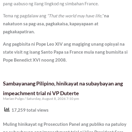
pang-aabuso ng ilang lingkod ng simbahan France.
Tema ng pagdalaw ang
“That the world may have life,”
na
nakatuon sa pag-asa, pagkakaisa, kapayapaan at
pagkakapatiran.
Ang pagbisita ni Pope Leo XIV ang magiging unang opisyal na
state visit ng isang Santo Papa sa France mula nang bumisita si
Pope Benedict XVI noong 2008.
Sambayanang Pilipino, hinikayat na subaybayan ang
impeachment trial ni VP Duterte
Marian Pulgo
Saturday, August 8, 2026 7:10 pm
17,259 total views
Muling hinikayat ng Prosecution Panel ang publiko na patuloy