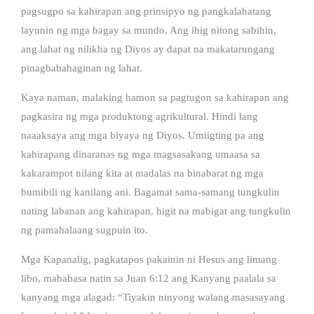
pagsugpo sa kahirapan ang prinsipyo ng pangkalahatang
layunin ng mga bagay sa mundo. Ang ibig nitong sabihin,
ang lahat ng nilikha ng Diyos ay dapat na makatarungang
pinagbabahaginan ng lahat.
Kaya naman, malaking hamon sa pagtugon sa kahirapan ang
pagkasira ng mga produktong agrikultural. Hindi lang
naaaksaya ang mga biyaya ng Diyos. Umiigting pa ang
kahirapang dinaranas ng mga magsasakang umaasa sa
kakarampot nilang kita at madalas na binabarat ng mga
bumibili ng kanilang ani. Bagamat sama-samang tungkulin
nating labanan ang kahirapan, higit na mabigat ang tungkulin
ng pamahalaang sugpuin ito.
Mga Kapanalig, pagkatapos pakainin ni Hesus ang limang
libo, mababasa natin sa Juan 6:12 ang Kanyang paalala sa
kanyang mga alagad: “Tiyakin ninyong walang masasayang