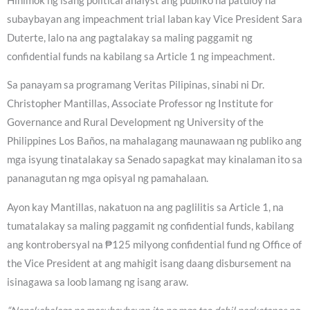
Hinimok ng isang political analyst ang publiko na patuloy na
subaybayan ang impeachment trial laban kay Vice President Sara
Duterte, lalo na ang pagtalakay sa maling paggamit ng
confidential funds na kabilang sa Article 1 ng impeachment.
Sa panayam sa programang Veritas Pilipinas, sinabi ni Dr.
Christopher Mantillas, Associate Professor ng Institute for
Governance and Rural Development ng University of the
Philippines Los Baños, na mahalagang maunawaan ng publiko ang
mga isyung tinatalakay sa Senado sapagkat may kinalaman ito sa
pananagutan ng mga opisyal ng pamahalaan.
Ayon kay Mantillas, nakatuon na ang paglilitis sa Article 1, na
tumatalakay sa maling paggamit ng confidential funds, kabilang
ang kontrobersyal na ₱125 milyong confidential fund ng Office of
the Vice President at ang mahigit isang daang disbursement na
isinagawa sa loob lamang ng isang araw.