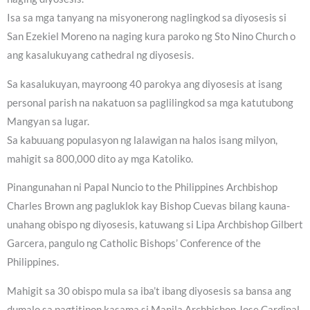
Isa sa mga tanyang na misyonerong naglingkod sa diyosesis si
San Ezekiel Moreno na naging kura paroko ng Sto Nino Church o
ang kasalukuyang cathedral ng diyosesis.
Sa kasalukuyan, mayroong 40 parokya ang diyosesis at isang
personal parish na nakatuon sa paglilingkod sa mga katutubong
Mangyan sa lugar.
Sa kabuuang populasyon ng lalawigan na halos isang milyon,
mahigit sa 800,000 dito ay mga Katoliko.
Pinangunahan ni Papal Nuncio to the Philippines Archbishop
Charles Brown ang pagluklok kay Bishop Cuevas bilang kauna-
unahang obispo ng diyosesis, katuwang si Lipa Archbishop Gilbert
Garcera, pangulo ng Catholic Bishops’ Conference of the
Philippines.
Mahigit sa 30 obispo mula sa iba’t ibang diyosesis sa bansa ang
dumalo sa pagtitipon kasama si Manila Archbishop Jose Cardinal