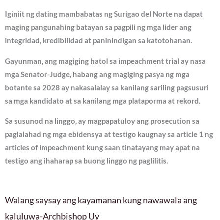
Iginiit ng dating mambabatas ng Surigao del Norte na dapat
maging pangunahing batayan sa pagpili ng mga lider ang
integridad, kredibilidad at paninindigan sa katotohanan.
Gayunman, ang magiging hatol sa impeachment trial ay nasa
mga Senator-Judge, habang ang magiging pasya ng mga
botante sa 2028 ay nakasalalay sa kanilang sariling pagsusuri
sa mga kandidato at sa kanilang mga plataporma at rekord.
Sa susunod na linggo, ay magpapatuloy ang prosecution sa
paglalahad ng mga ebidensya at testigo kaugnay sa article 1 ng
articles of impeachment kung saan tinatayang may apat na
testigo ang ihaharap sa buong linggo ng paglilitis.
Walang saysay ang kayamanan kung nawawala ang
kaluluwa-Archbishop Uy