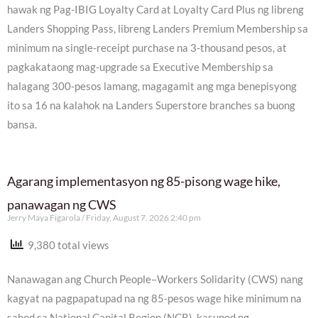
hawak ng Pag-IBIG Loyalty Card at Loyalty Card Plus ng libreng
Landers Shopping Pass, libreng Landers Premium Membership sa
minimum na single-receipt purchase na 3-thousand pesos, at
pagkakataong mag-upgrade sa Executive Membership sa
halagang 300-pesos lamang, magagamit ang mga benepisyong
ito sa 16 na kalahok na Landers Superstore branches sa buong
bansa.
Agarang implementasyon ng 85-pisong wage hike,
panawagan ng CWS
Jerry Maya Figarola
Friday, August 7, 2026 2:40 pm
9,380 total views
Nanawagan ang Church People–Workers Solidarity (CWS) nang
kagyat na pagpapatupad na ng 85-pesos wage hike minimum na
sahod sa National Capital Region (NCR), kasunod ng