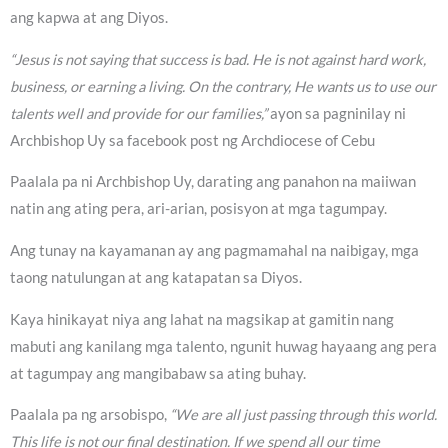
ang kapwa at ang Diyos.
“Jesus is not saying that success is bad. He is not against hard work,
business, or earning a living. On the contrary, He wants us to use our
talents well and provide for our families,”
ayon sa pagninilay ni
Archbishop Uy sa facebook post ng Archdiocese of Cebu
Paalala pa ni Archbishop Uy, darating ang panahon na maiiwan
natin ang ating pera, ari-arian, posisyon at mga tagumpay.
Ang tunay na kayamanan ay ang pagmamahal na naibigay, mga
taong natulungan at ang katapatan sa Diyos.
Kaya hinikayat niya ang lahat na magsikap at gamitin nang
mabuti ang kanilang mga talento, ngunit huwag hayaang ang pera
at tagumpay ang mangibabaw sa ating buhay.
Paalala pa ng arsobispo,
“We are all just passing through this world.
This life is not our final destination. If we spend all our time