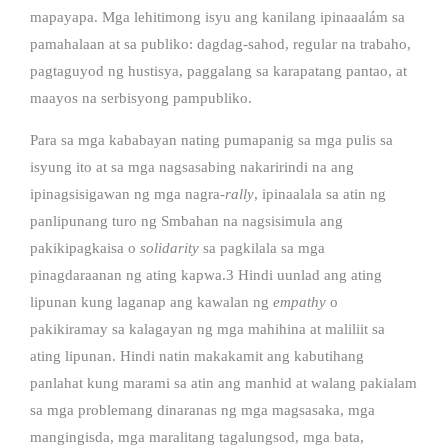
mapayapa. Mga lehitimong isyu ang kanilang ipinaaalám sa
pamahalaan at sa publiko: dagdag-sahod, regular na trabaho,
pagtaguyod ng hustisya, paggalang sa karapatang pantao, at
maayos na serbisyong pampubliko.
Para sa mga kababayan nating pumapanig sa mga pulis sa
isyung ito at sa mga nagsasabing nakaririndi na ang
ipinagsisigawan ng mga nagra-
rally
, ipinaalala sa atin ng
panlipunang turo ng Smbahan na nagsisimula ang
pakikipagkaisa o
solidarity
sa pagkilala sa mga
pinagdaraanan ng ating kapwa.
3
Hindi uunlad ang ating
lipunan kung laganap ang kawalan ng
empathy
o
pakikiramay sa kalagayan ng mga mahihina at maliliit sa
ating lipunan. Hindi natin makakamit ang kabutihang
panlahat kung marami sa atin ang manhid at walang pakialam
sa mga problemang dinaranas ng mga magsasaka, mga
mangingisda, mga maralitang tagalungsod, mga bata,