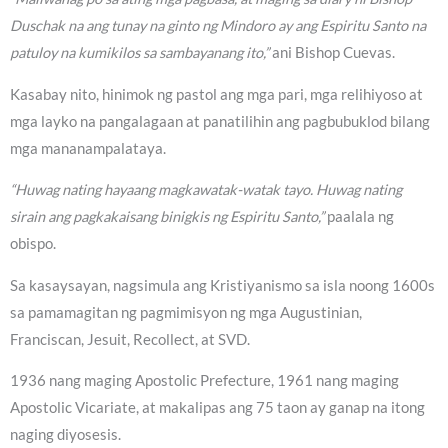
Duschak na ang tunay na ginto ng Mindoro ay ang Espiritu Santo na
patuloy na kumikilos sa sambayanang ito,”
ani Bishop Cuevas.
Kasabay nito, hinimok ng pastol ang mga pari, mga relihiyoso at
mga layko na pangalagaan at panatilihin ang pagbubuklod bilang
mga mananampalataya.
“Huwag nating hayaang magkawatak-watak tayo. Huwag nating
sirain ang pagkakaisang binigkis ng Espiritu Santo,”
paalala ng
obispo.
Sa kasaysayan, nagsimula ang Kristiyanismo sa isla noong 1600s
sa pamamagitan ng pagmimisyon ng mga Augustinian,
Franciscan, Jesuit, Recollect, at SVD.
1936 nang maging Apostolic Prefecture, 1961 nang maging
Apostolic Vicariate, at makalipas ang 75 taon ay ganap na itong
naging diyosesis.