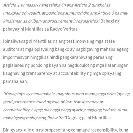
Article 1 ay maaari nang talakayin ang Article 2 tungkol sa
unexplained wealth, at posibleng sumunod din ang Article 3 na may
kinalaman sa bribery at procurement irregularities.”
Bahagi ng
pahayag ni Mantillas sa Radyo Veritas.
Ipinaliwanag ni Mantillas na ang testimonya ng mga state
auditors at mga opisyal ng bangko ay nagbigay ng mahahalagang
impormasyon hinggil sa hindi pangkaraniwang paraan ng
paglalabas ng pondo ng bayan na nagdudulot ng mga katanungan
kaugnay ng transparency at accountability ng mga opisyal ng
pamahalaan.
“Kapag tayo ay namamahala, may sinusunod tayong mga prinsipyo ng
good governance tulad ng rule of law, transparency, at
accountability. Kapag may mga pangyayaring nagiging kaduda-duda,
mahalagang mabigyang-linaw ito.”
Dagdag pa ni Mantillas.
Binigyang-diin din ng propesor ang command responsibility, kung