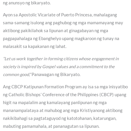
ng anunsyo ng bikaryato.
Ayon sa Apostolic Vicariate of Puerto Princesa, mahalagang
sama-samang isulong ang paghubog ng mga mamamayang may
aktibong pakikilahok sa lipunan at ginagabayan ng mga
pagpapahalaga ng Ebanghelyo upang magkaroon ng tunay na
malasakit sa kapakanan ng lahat.
“Let us work together in forming citizens whose engagement in
society is inspired by Gospel values and a commitment to the
common good,”
Panawagan ng Bikaryato.
Ang CBCP Katipunan Formation Program ay isa sa mga inisyatibo
ng Catholic Bishops’ Conference of the Philippines (CBCP) upang
higit na mapalalim ang kamalayang panlipunan ng mga
mananampalataya at mahubog ang mga Kristiyanong aktibong
nakikibahagi sa pagtataguyod ng katotohanan, katarungan,
mabuting pamamahala, at pananagutan sa lipunan.