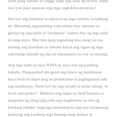
noon pang Sabado at Linggo bago ang araw ng SONA. Hindi
raw iyon para sapawan ang mga nagkikilos-protesta.
2
Sari-sari ang komento at opinyon ng mga
netizens
sa balitang
ito. Maraming nagsasabing wala naman daw masama sa
ginawa ng mga pulis at “karapatan” naman daw ng mga pulis
na mag-
enjoy
. May ilan pang nagsabing mas maigi na raw
marinig ang kantahan sa videoke kaysa ang sigaw ng mga
raliyistang sinasabi ng ilan na nakasasawa na raw na marinig.
Ang mga pulis na nasa SONA ay nasa oras ng kanilang
trabaho. Pinapasahod sila gamit ang buwis ng taumbayan
kaya hindi ba dapat lang na protektahan at paglingkuran nila
ang taumbayan. Hindi ba’t ito ang sinsabi sa motto nilang “
to
serve and protect
”. Malinaw ring dapat na hindi kasama sa
karapatan ng ating mga pulis ang magliwaliw sa oras ng
kanilang trabaho. Ang mga mamamayan ang may karapatang
ipahayag ang kanilang mga hinaing nang malaya at