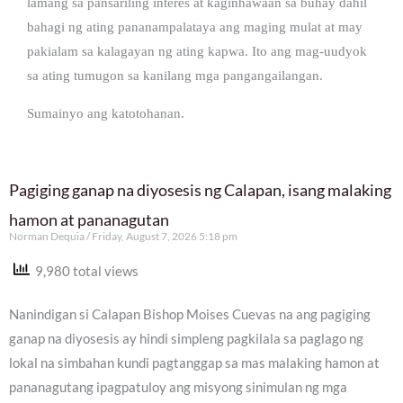
lamang sa pansariling interes at kaginhawaan sa buhay dahil
bahagi ng ating pananampalataya ang maging mulat at may
pakialam sa kalagayan ng ating kapwa. Ito ang mag-uudyok
sa ating tumugon sa kanilang mga pangangailangan.
Sumainyo ang katotohanan.
Pagiging ganap na diyosesis ng Calapan, isang malaking
hamon at pananagutan
Norman Dequia
Friday, August 7, 2026 5:18 pm
9,980 total views
Nanindigan si Calapan Bishop Moises Cuevas na ang pagiging
ganap na diyosesis ay hindi simpleng pagkilala sa paglago ng
lokal na simbahan kundi pagtanggap sa mas malaking hamon at
pananagutang ipagpatuloy ang misyong sinimulan ng mga