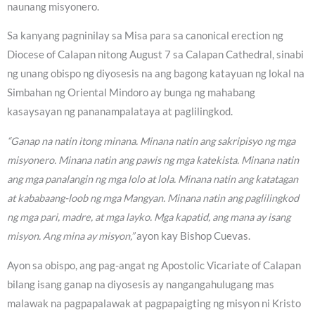
naunang misyonero.
Sa kanyang pagninilay sa Misa para sa canonical erection ng
Diocese of Calapan nitong August 7 sa Calapan Cathedral, sinabi
ng unang obispo ng diyosesis na ang bagong katayuan ng lokal na
Simbahan ng Oriental Mindoro ay bunga ng mahabang
kasaysayan ng pananampalataya at paglilingkod.
“Ganap na natin itong minana. Minana natin ang sakripisyo ng mga
misyonero. Minana natin ang pawis ng mga katekista. Minana natin
ang mga panalangin ng mga lolo at lola. Minana natin ang katatagan
at kababaang-loob ng mga Mangyan. Minana natin ang paglilingkod
ng mga pari, madre, at mga layko. Mga kapatid, ang mana ay isang
misyon. Ang mina ay misyon,”
ayon kay Bishop Cuevas.
Ayon sa obispo, ang pag-angat ng Apostolic Vicariate of Calapan
bilang isang ganap na diyosesis ay nangangahulugang mas
malawak na pagpapalawak at pagpapaigting ng misyon ni Kristo