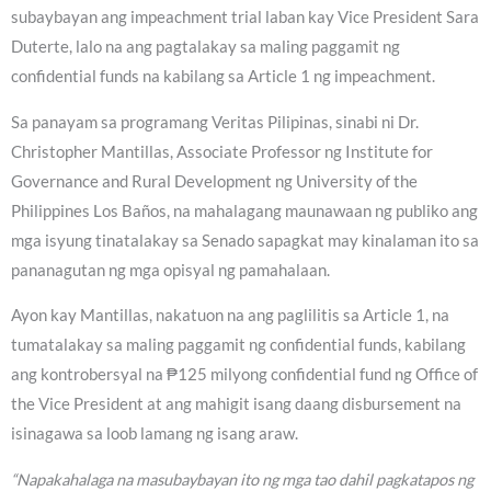
subaybayan ang impeachment trial laban kay Vice President Sara
Duterte, lalo na ang pagtalakay sa maling paggamit ng
confidential funds na kabilang sa Article 1 ng impeachment.
Sa panayam sa programang Veritas Pilipinas, sinabi ni Dr.
Christopher Mantillas, Associate Professor ng Institute for
Governance and Rural Development ng University of the
Philippines Los Baños, na mahalagang maunawaan ng publiko ang
mga isyung tinatalakay sa Senado sapagkat may kinalaman ito sa
pananagutan ng mga opisyal ng pamahalaan.
Ayon kay Mantillas, nakatuon na ang paglilitis sa Article 1, na
tumatalakay sa maling paggamit ng confidential funds, kabilang
ang kontrobersyal na ₱125 milyong confidential fund ng Office of
the Vice President at ang mahigit isang daang disbursement na
isinagawa sa loob lamang ng isang araw.
“Napakahalaga na masubaybayan ito ng mga tao dahil pagkatapos ng