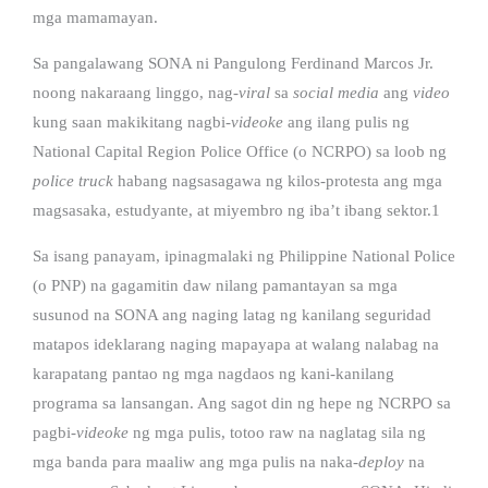
mga mamamayan.
Sa pangalawang SONA ni Pangulong Ferdinand Marcos Jr.
noong nakaraang linggo, nag-
viral
sa
social media
ang
video
kung saan makikitang nagbi-
videoke
ang ilang pulis ng
National Capital Region Police Office (o NCRPO) sa loob ng
police truck
habang nagsasagawa ng kilos-protesta ang mga
magsasaka, estudyante, at miyembro ng iba’t ibang sektor.
1
Sa isang panayam, ipinagmalaki ng Philippine National Police
(o PNP) na gagamitin daw nilang pamantayan sa mga
susunod na SONA ang naging latag ng kanilang seguridad
matapos ideklarang naging mapayapa at walang nalabag na
karapatang pantao ng mga nagdaos ng kani-kanilang
programa sa lansangan. Ang sagot din ng hepe ng NCRPO sa
pagbi-
videoke
ng mga pulis, totoo raw na naglatag sila ng
mga banda para maaliw ang mga pulis na naka-
deploy
na