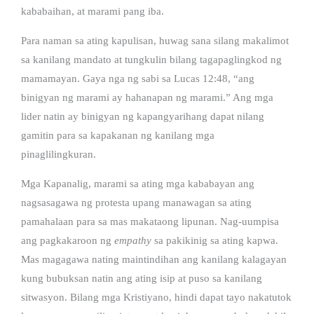
kababaihan, at marami pang iba.
Para naman sa ating kapulisan, huwag sana silang makalimot
sa kanilang mandato at tungkulin bilang tagapaglingkod ng
mamamayan. Gaya nga ng sabi sa Lucas 12:48, “ang
binigyan ng marami ay hahanapan ng marami.” Ang mga
lider natin ay binigyan ng kapangyarihang dapat nilang
gamitin para sa kapakanan ng kanilang mga
pinaglilingkuran.
Mga Kapanalig, marami sa ating mga kababayan ang
nagsasagawa ng protesta upang manawagan sa ating
pamahalaan para sa mas makataong lipunan. Nag-uumpisa
ang pagkakaroon ng
empathy
sa pakikinig sa ating kapwa.
Mas magagawa nating maintindihan ang kanilang kalagayan
kung bubuksan natin ang ating isip at puso sa kanilang
sitwasyon. Bilang mga Kristiyano, hindi dapat tayo nakatutok