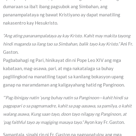
dumaraan sa iba’t ibang pagsubok ang Simbahan, ang
pananampalataya ng bawat Kristiyano ay dapat manatiling
nakasentro kay Hesukristo.
“Ang ating pananampalataya ay kay Kristo. Kahit may makita tayong
hindi maganda sa ilang tao sa Simbahan, balik tayo kay Kristo.”
Ani Fr.
Gaston.
Pagbabahagi ng Pari, hinikayat din ni Pope Leo XIV ang mga
kabataan, mag-asawa, pari, at mga nakatalaga sa buhay
paglilingkod na manatiling tapat sa kanilang bokasyon upang
ganap na maramdaman ang kaligayahang hatid ng Panginoon.
“‘Pag ibinigay natin ‘yung buhay natin sa Panginoon—kahit hindi sa
pagpapari o sa pagmamadre, kahit sa pag-aasawa, sa pamilya, o kahit
walang asawa, Kung saan tayo, doon tayo nilagay ng Panginoon, at
‘pag faithful tayo ay magiging masaya tayo.”
Ayon kay Fr. Gaston.
Samantala, sinabi rin ni Fr. Gaston na nagpapatuloy ang mga