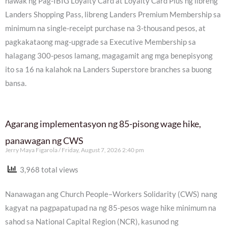
hawak ng Pag-IBIG Loyalty Card at Loyalty Card Plus ng libreng
Landers Shopping Pass, libreng Landers Premium Membership sa
minimum na single-receipt purchase na 3-thousand pesos, at
pagkakataong mag-upgrade sa Executive Membership sa
halagang 300-pesos lamang, magagamit ang mga benepisyong
ito sa 16 na kalahok na Landers Superstore branches sa buong
bansa.
Agarang implementasyon ng 85-pisong wage hike,
panawagan ng CWS
Jerry Maya Figarola
Friday, August 7, 2026 2:40 pm
3,968 total views
Nanawagan ang Church People–Workers Solidarity (CWS) nang
kagyat na pagpapatupad na ng 85-pesos wage hike minimum na
sahod sa National Capital Region (NCR), kasunod ng