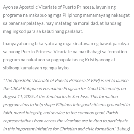
Ayon sa Apostolic Vicariate of Puerto Princesa, layunin ng
programa na makabuo ng mga Pilipinong mamamayang nakaugat
sa pananampalataya, may matatag na moralidad, at handang
maglingkod para sa kabutihang panlahat.
Inanyayahan ng bikaryato ang mga kinatawan ng bawat parokya
sa buong Puerto Princesa Vicariate na makibahagi sa formation
program na nakatuon sa pagpapalakas ng Kristiyanong at
sibikong kamalayan ng mga layko.
“The Apostolic Vicariate of Puerto Princesa (AVPP) is set to launch
the CBCP Katipunan Formation Program for Good Citizenship on
August 11, 2025 at the Seminario de San Jose. This formation
program aims to help shape Filipinos into good citizens grounded in
faith, moral integrity, and service to the common good. Parish
representatives from across the vicariate are invited to participate
in this important initiative for Christian and civic formation.”
Bahagi