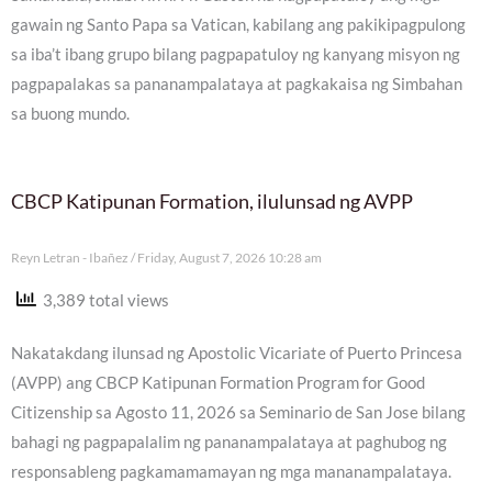
gawain ng Santo Papa sa Vatican, kabilang ang pakikipagpulong
sa iba’t ibang grupo bilang pagpapatuloy ng kanyang misyon ng
pagpapalakas sa pananampalataya at pagkakaisa ng Simbahan
sa buong mundo.
CBCP Katipunan Formation, ilulunsad ng AVPP
Reyn Letran - Ibañez
Friday, August 7, 2026 10:28 am
3,389 total views
Nakatakdang ilunsad ng Apostolic Vicariate of Puerto Princesa
(AVPP) ang CBCP Katipunan Formation Program for Good
Citizenship sa Agosto 11, 2026 sa Seminario de San Jose bilang
bahagi ng pagpapalalim ng pananampalataya at paghubog ng
responsableng pagkamamamayan ng mga mananampalataya.