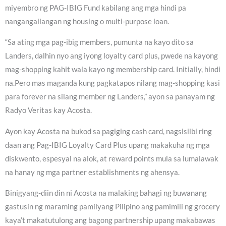
miyembro ng PAG-IBIG Fund kabilang ang mga hindi pa
nangangailangan ng housing o multi-purpose loan.
“Sa ating mga pag-ibig members, pumunta na kayo dito sa
Landers, dalhin nyo ang iyong loyalty card plus, pwede na kayong
mag-shopping kahit wala kayo ng membership card. Initially, hindi
na.Pero mas maganda kung pagkatapos nilang mag-shopping kasi
para forever na silang member ng Landers,” ayon sa panayam ng
Radyo Veritas kay Acosta.
Ayon kay Acosta na bukod sa pagiging cash card, nagsisilbi ring
daan ang Pag-IBIG Loyalty Card Plus upang makakuha ng mga
diskwento, espesyal na alok, at reward points mula sa lumalawak
na hanay ng mga partner establishments ng ahensya.
Binigyang-diin din ni Acosta na malaking bahagi ng buwanang
gastusin ng maraming pamilyang Pilipino ang pamimili ng grocery
kaya’t makatutulong ang bagong partnership upang makabawas