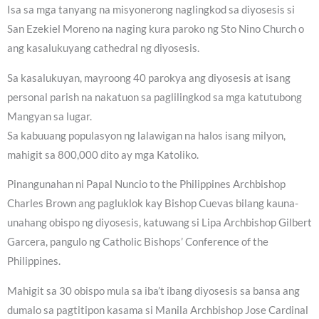
Isa sa mga tanyang na misyonerong naglingkod sa diyosesis si
San Ezekiel Moreno na naging kura paroko ng Sto Nino Church o
ang kasalukuyang cathedral ng diyosesis.
Sa kasalukuyan, mayroong 40 parokya ang diyosesis at isang
personal parish na nakatuon sa paglilingkod sa mga katutubong
Mangyan sa lugar.
Sa kabuuang populasyon ng lalawigan na halos isang milyon,
mahigit sa 800,000 dito ay mga Katoliko.
Pinangunahan ni Papal Nuncio to the Philippines Archbishop
Charles Brown ang pagluklok kay Bishop Cuevas bilang kauna-
unahang obispo ng diyosesis, katuwang si Lipa Archbishop Gilbert
Garcera, pangulo ng Catholic Bishops’ Conference of the
Philippines.
Mahigit sa 30 obispo mula sa iba’t ibang diyosesis sa bansa ang
dumalo sa pagtitipon kasama si Manila Archbishop Jose Cardinal