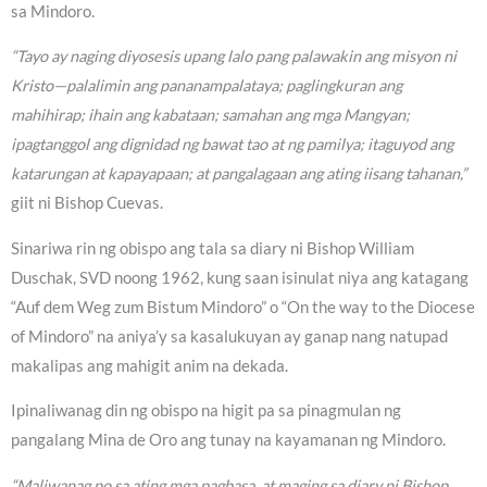
sa Mindoro.
“Tayo ay naging diyosesis upang lalo pang palawakin ang misyon ni
Kristo—palalimin ang pananampalataya; paglingkuran ang
mahihirap; ihain ang kabataan; samahan ang mga Mangyan;
ipagtanggol ang dignidad ng bawat tao at ng pamilya; itaguyod ang
katarungan at kapayapaan; at pangalagaan ang ating iisang tahanan,”
giit ni Bishop Cuevas.
Sinariwa rin ng obispo ang tala sa diary ni Bishop William
Duschak, SVD noong 1962, kung saan isinulat niya ang katagang
“Auf dem Weg zum Bistum Mindoro” o “On the way to the Diocese
of Mindoro” na aniya’y sa kasalukuyan ay ganap nang natupad
makalipas ang mahigit anim na dekada.
Ipinaliwanag din ng obispo na higit pa sa pinagmulan ng
pangalang Mina de Oro ang tunay na kayamanan ng Mindoro.
“Maliwanag po sa ating mga pagbasa, at maging sa diary ni Bishop