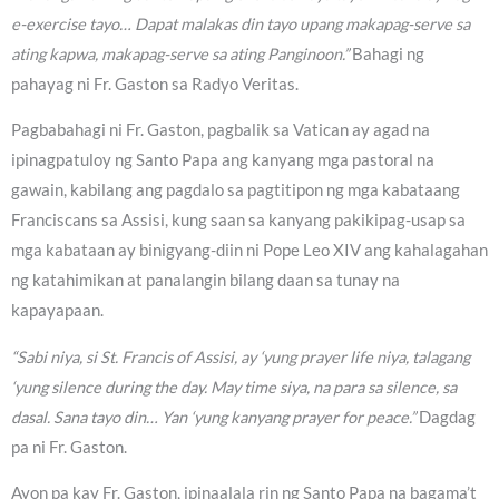
e-exercise tayo… Dapat malakas din tayo upang makapag-serve sa
ating kapwa, makapag-serve sa ating Panginoon.”
Bahagi ng
pahayag ni Fr. Gaston sa Radyo Veritas.
Pagbabahagi ni Fr. Gaston, pagbalik sa Vatican ay agad na
ipinagpatuloy ng Santo Papa ang kanyang mga pastoral na
gawain, kabilang ang pagdalo sa pagtitipon ng mga kabataang
Franciscans sa Assisi, kung saan sa kanyang pakikipag-usap sa
mga kabataan ay binigyang-diin ni Pope Leo XIV ang kahalagahan
ng katahimikan at panalangin bilang daan sa tunay na
kapayapaan.
“Sabi niya, si St. Francis of Assisi, ay ‘yung prayer life niya, talagang
‘yung silence during the day. May time siya, na para sa silence, sa
dasal. Sana tayo din… Yan ‘yung kanyang prayer for peace.”
Dagdag
pa ni Fr. Gaston.
Ayon pa kay Fr. Gaston, ipinaalala rin ng Santo Papa na bagama’t