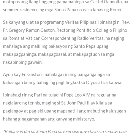
matapos ang ilang linggong pamamahinga sa Castel Gandolfo, na
summer residence ng mga Santo Papa na nasa labas ng Roma.
Sa kanyang ulat sa programang Veritas Pilipinas, ibinahagi ni Rev.
Fr. Gregory Ramon Gaston, Rector ng Pontificio Collegio Filipino
sa Roma at Vatican Correspondent ng Radio Veritas, na naging
mahalaga ang maikling bakasyon ng Santo Papa upang
makapagpahinga, makapagdasal, at makapagtuon sa mga
nakabinbing gawain.
Ayon kay Fr. Gaston, mahalaga rin ang pangangalaga sa
kalusugan bilang bahagi ng paglilingkod sa Diyos at sa kapwa.
Ibinahagi rin ng Pari na tulad ni Pope Leo XIV na regular na
naglalaro ng tennis, maging si St. John Paul II ay kilala sa
paglangoy at pag-ski upang mapanatili ang mabuting kalusugan
habang ginagampanan ang kanyang ministeryo.
“Kailangan din ng Santo Papa ng exercise kaya tayo rin sana ay nag-