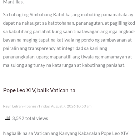
Mantillas.
Sa bahagi ng Simbahang Katolika, ang mabuting pamamahala ay
dapat na nakaugat sa katotohanan, pananagutan, at paglilingkod
sa kabutihang panlahat kung saan tinatawagan ang mga lingkod-
bayan na maging tapat na katiwala ng pondo ng sambayanan at
pairalin ang transparency at integridad sa kanilang
panunungkulan, upang mapanatili ang tiwala ng mamamayan at
maisulong ang tunay na katarungan at kabutihang panlahat.
Pope Leo XIV, balik Vatican na
Reyn Letran - Ibañez
Friday, August 7, 2026 10:50 am
3,592 total views
Nagbalik na sa Vatican ang Kanyang Kabanalan Pope Leo XIV