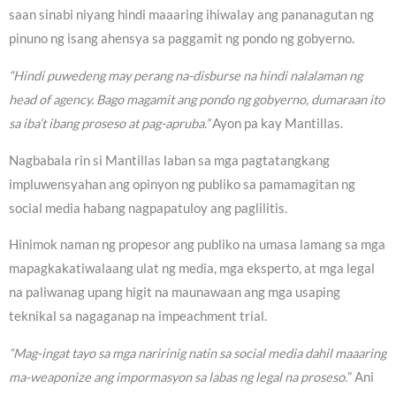
saan sinabi niyang hindi maaaring ihiwalay ang pananagutan ng
pinuno ng isang ahensya sa paggamit ng pondo ng gobyerno.
“Hindi puwedeng may perang na-disburse na hindi nalalaman ng
head of agency. Bago magamit ang pondo ng gobyerno, dumaraan ito
sa iba’t ibang proseso at pag-apruba.”
Ayon pa kay Mantillas.
Nagbabala rin si Mantillas laban sa mga pagtatangkang
impluwensyahan ang opinyon ng publiko sa pamamagitan ng
social media habang nagpapatuloy ang paglilitis.
Hinimok naman ng propesor ang publiko na umasa lamang sa mga
mapagkakatiwalaang ulat ng media, mga eksperto, at mga legal
na paliwanag upang higit na maunawaan ang mga usaping
teknikal sa nagaganap na impeachment trial.
“Mag-ingat tayo sa mga naririnig natin sa social media dahil maaaring
ma-weaponize ang impormasyon sa labas ng legal na proseso.
” Ani