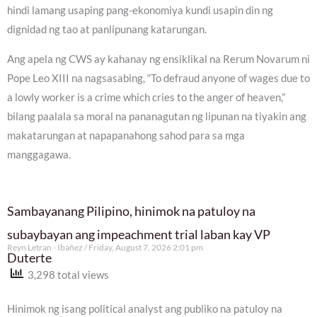
hindi lamang usaping pang-ekonomiya kundi usapin din ng
dignidad ng tao at panlipunang katarungan.
Ang apela ng CWS ay kahanay ng ensiklikal na Rerum Novarum ni
Pope Leo XIII na nagsasabing, “To defraud anyone of wages due to
a lowly worker is a crime which cries to the anger of heaven,”
bilang paalala sa moral na pananagutan ng lipunan na tiyakin ang
makatarungan at napapanahong sahod para sa mga
manggagawa.
Sambayanang Pilipino, hinimok na patuloy na
subaybayan ang impeachment trial laban kay VP
Reyn Letran - Ibañez
Friday, August 7, 2026 2:01 pm
Duterte
3,298 total views
Hinimok ng isang political analyst ang publiko na patuloy na