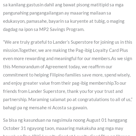
sa kanilang gastusin dahil ang bawat pisong matitipid sa mga
pangunahing pangangailangan ay maaaring mailaan sa
edukasyon, pamasahe, bayarin sa kuryente at tubig, o maging
dagdag na ipon sa MP2 Savings Program.
“We are truly grateful to Lander’s Superstore for joining us in this
mission.Together, we are making the Pag-ibig Loyalty Card Plus
even more rewarding and meaningful for our members.As we sign
this Memorandum of Agreement today, we reaffirm our
commitment to helping Filipino families save more, spend wisely,
and enjoy greater value from their pag-ibig membership.To our
friends from Lander Superstore, thank you for your trust and
partnership. Maraming salamat po at congratulations to all of us,”
bahagi pa ng mensahe ni Acosta sa gawain.
Sa bisa ng kasunduan na nagsimula noong August 01 hanggang
October 31 ngayong taon, maaaring makakuha ang mga may