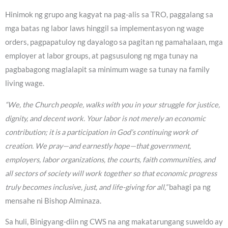
Hinimok ng grupo ang kagyat na pag-alis sa TRO, paggalang sa
mga batas ng labor laws hinggil sa implementasyon ng wage
orders, pagpapatuloy ng dayalogo sa pagitan ng pamahalaan, mga
employer at labor groups, at pagsusulong ng mga tunay na
pagbabagong maglalapit sa minimum wage sa tunay na family
living wage.
“We, the Church people, walks with you in your struggle for justice,
dignity, and decent work. Your labor is not merely an economic
contribution; it is a participation in God’s continuing work of
creation. We pray—and earnestly hope—that government,
employers, labor organizations, the courts, faith communities, and
all sectors of society will work together so that economic progress
truly becomes inclusive, just, and life-giving for all,”
bahagi pa ng
mensahe ni Bishop Alminaza.
Sa huli, Binigyang-diin ng CWS na ang makatarungang suweldo ay