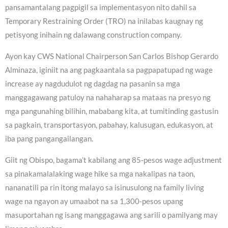
pansamantalang pagpigil sa implementasyon nito dahil sa
Temporary Restraining Order (TRO) na inilabas kaugnay ng
petisyong inihain ng dalawang construction company.
Ayon kay CWS National Chairperson San Carlos Bishop Gerardo
Alminaza, iginiit na ang pagkaantala sa pagpapatupad ng wage
increase ay nagdudulot ng dagdag na pasanin sa mga
manggagawang patuloy na nahaharap sa mataas na presyo ng
mga pangunahing bilihin, mababang kita, at tumitinding gastusin
sa pagkain, transportasyon, pabahay, kalusugan, edukasyon, at
iba pang pangangailangan.
Giit ng Obispo, bagama’t kabilang ang 85-pesos wage adjustment
sa pinakamalalaking wage hike sa mga nakalipas na taon,
nananatili pa rin itong malayo sa isinusulong na family living
wage na ngayon ay umaabot na sa 1,300-pesos upang
masuportahan ng isang manggagawa ang sarili o pamilyang may