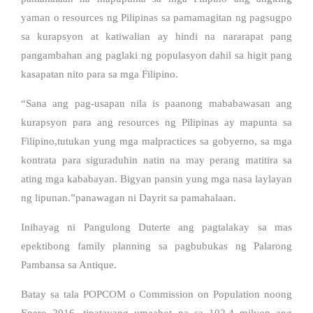
yaman o resources ng Pilipinas sa pamamagitan ng pagsugpo
sa kurapsyon at katiwalian ay hindi na nararapat pang
pangambahan ang paglaki ng populasyon dahil sa higit pang
kasapatan nito para sa mga Filipino.
“Sana ang pag-usapan nila is paanong mababawasan ang
kurapsyon para ang resources ng Pilipinas ay mapunta sa
Filipino,tutukan yung mga malpractices sa gobyerno, sa mga
kontrata para siguraduhin natin na may perang matitira sa
ating mga kababayan. Bigyan pansin yung mga nasa laylayan
ng lipunan.”panawagan ni Dayrit sa pamahalaan.
Inihayag ni Pangulong Duterte ang pagtalakay sa mas
epektibong family planning sa pagbubukas ng Palarong
Pambansa sa Antique.
Batay sa tala POPCOM o Commission on Population noong
Enero 2016, tinatayang umaabot na sa 102.4 milyon ang