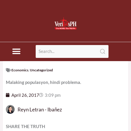
Disaster News
Economics
,
Uncategorized
Malaking populasyon, hindi problema.
April 26, 2017
3:09 pm
Reyn Letran - Ibañez
SHARE THE TRUTH