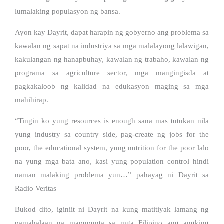
lumalaking populasyon ng bansa.
Ayon kay Dayrit, dapat harapin ng gobyerno ang problema sa
kawalan ng sapat na industriya sa mga malalayong lalawigan,
kakulangan ng hanapbuhay, kawalan ng trabaho, kawalan ng
programa sa agriculture sector, mga mangingisda at
pagkakaloob ng kalidad na edukasyon maging sa mga
mahihirap.
“Tingin ko yung resources is enough sana mas tutukan nila
yung industry sa country side, pag-create ng jobs for the
poor, the educational system, yung nutrition for the poor lalo
na yung mga bata ano, kasi yung population control hindi
naman malaking problema yun…” pahayag ni Dayrit sa
Radio Veritas
Bukod dito, iginiit ni Dayrit na kung matitiyak lamang ng
pamahalaan na mapupunta sa mga Filipino ang angking