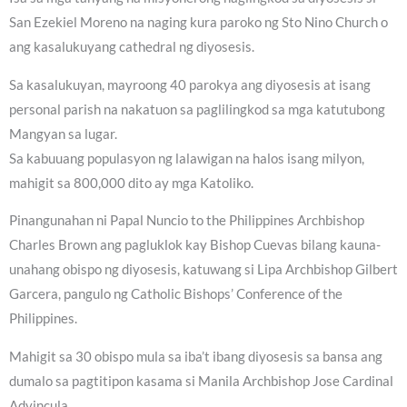
San Ezekiel Moreno na naging kura paroko ng Sto Nino Church o
ang kasalukuyang cathedral ng diyosesis.
Sa kasalukuyan, mayroong 40 parokya ang diyosesis at isang
personal parish na nakatuon sa paglilingkod sa mga katutubong
Mangyan sa lugar.
Sa kabuuang populasyon ng lalawigan na halos isang milyon,
mahigit sa 800,000 dito ay mga Katoliko.
Pinangunahan ni Papal Nuncio to the Philippines Archbishop
Charles Brown ang pagluklok kay Bishop Cuevas bilang kauna-
unahang obispo ng diyosesis, katuwang si Lipa Archbishop Gilbert
Garcera, pangulo ng Catholic Bishops’ Conference of the
Philippines.
Mahigit sa 30 obispo mula sa iba’t ibang diyosesis sa bansa ang
dumalo sa pagtitipon kasama si Manila Archbishop Jose Cardinal
Advincula.