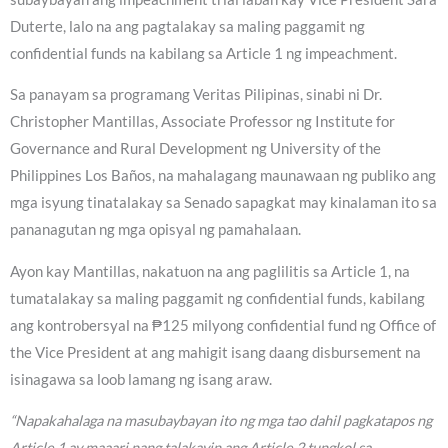
Duterte, lalo na ang pagtalakay sa maling paggamit ng
confidential funds na kabilang sa Article 1 ng impeachment.
Sa panayam sa programang Veritas Pilipinas, sinabi ni Dr.
Christopher Mantillas, Associate Professor ng Institute for
Governance and Rural Development ng University of the
Philippines Los Baños, na mahalagang maunawaan ng publiko ang
mga isyung tinatalakay sa Senado sapagkat may kinalaman ito sa
pananagutan ng mga opisyal ng pamahalaan.
Ayon kay Mantillas, nakatuon na ang paglilitis sa Article 1, na
tumatalakay sa maling paggamit ng confidential funds, kabilang
ang kontrobersyal na ₱125 milyong confidential fund ng Office of
the Vice President at ang mahigit isang daang disbursement na
isinagawa sa loob lamang ng isang araw.
“Napakahalaga na masubaybayan ito ng mga tao dahil pagkatapos ng
Article 1 ay maaari nang talakayin ang Article 2 tungkol sa