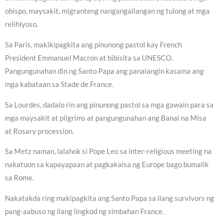
obispo, maysakit, migranteng nangangailangan ng tulong at mga
relihiyoso.
Sa Paris, makikipagkita ang pinunong pastol kay French
President Emmanuel Macron at bibisita sa UNESCO.
Pangungunahan din ng Santo Papa ang panalangin kasama ang
mga kabataan sa Stade de France.
Sa Lourdes, dadalo rin ang pinunong pastol sa mga gawain para sa
mga maysakit at pilgrims at pangungunahan ang Banal na Misa
at Rosary procession.
Sa Metz naman, lalahok si Pope Leo sa inter-religious meeting na
nakatuon sa kapayapaan at pagkakaisa ng Europe bago bumalik
sa Rome.
Nakatakda ring makipagkita ang Santo Papa sa ilang survivors ng
pang-aabuso ng ilang lingkod ng simbahan France.