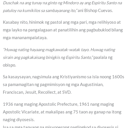
Duschak na ang tunay na ginto ng Mindoro ay ang Espiritu Santo na
patuloy na kumikilos sa sambayanang ito,”
ani Bishop Cuevas.
Kasabay nito, hinimok ng pastol ang mga pari, mga relihiyoso at
mga layko na pangalagaan at panatilihin ang pagbubuklod bilang
mga mananampalataya.
“Huwag nating hayaang magkawatak-watak tayo. Huwag nating
sirain ang pagkakaisang binigkis ng Espiritu Santo,”
paalala ng
obispo.
Sa kasaysayan, nagsimula ang Kristiyanismo sa isla noong 1600s
sa pamamagitan ng pagmimisyon ng mga Augustinian,
Franciscan, Jesuit, Recollect, at SVD.
1936 nang maging Apostolic Prefecture, 1961 nang maging
Apostolic Vicariate, at makalipas ang 75 taon ay ganap na itong
naging diyosesis.
Isa sa mga tanyang na misyonerong naglingkod sa diyosesis si