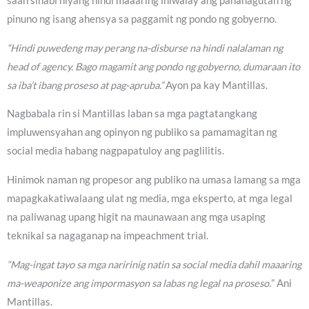
saan sinabi niyang hindi maaaring ihiwalay ang pananagutan ng
pinuno ng isang ahensya sa paggamit ng pondo ng gobyerno.
“Hindi puwedeng may perang na-disburse na hindi nalalaman ng
head of agency. Bago magamit ang pondo ng gobyerno, dumaraan ito
sa iba’t ibang proseso at pag-apruba.”
Ayon pa kay Mantillas.
Nagbabala rin si Mantillas laban sa mga pagtatangkang
impluwensyahan ang opinyon ng publiko sa pamamagitan ng
social media habang nagpapatuloy ang paglilitis.
Hinimok naman ng propesor ang publiko na umasa lamang sa mga
mapagkakatiwalaang ulat ng media, mga eksperto, at mga legal
na paliwanag upang higit na maunawaan ang mga usaping
teknikal sa nagaganap na impeachment trial.
“Mag-ingat tayo sa mga naririnig natin sa social media dahil maaaring
ma-weaponize ang impormasyon sa labas ng legal na proseso.
” Ani
Mantillas.