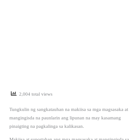
2,004 total views
Tungkulin ng sangkatauhan na makiisa sa mga magsasaka at
mangingisda na paunlarin ang lipunan na may kasamang
pinaigting na pagkalinga sa kalikasan.
Makiisa at suportahan ang mga magsasaka at mangingisda sa