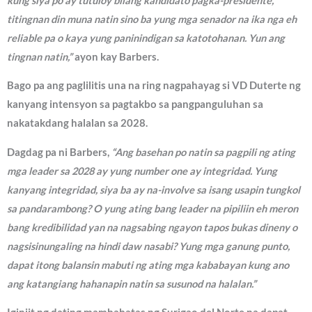
kung siya po ay tutuloy bilang kandidato pagka-presidente,
titingnan din muna natin sino ba yung mga senador na ika nga eh
reliable pa o kaya yung paninindigan sa katotohanan. Yun ang
tingnan natin,”
ayon kay Barbers.
Bago pa ang paglilitis una na ring nagpahayag si VD Duterte ng
kanyang intensyon sa pagtakbo sa pangpanguluhan sa
nakatakdang halalan sa 2028.
Dagdag pa ni Barbers,
“Ang basehan po natin sa pagpili ng ating
mga leader sa 2028 ay yung number one ay integridad. Yung
kanyang integridad, siya ba ay na-involve sa isang usapin tungkol
sa pandarambong? O yung ating bang leader na pipiliin eh meron
bang kredibilidad yan na nagsabing ngayon tapos bukas dineny o
nagsisinungaling na hindi daw nasabi? Yung mga ganung punto,
dapat itong balansin mabuti ng ating mga kababayan kung ano
ang katangiang hahanapin natin sa susunod na halalan.”