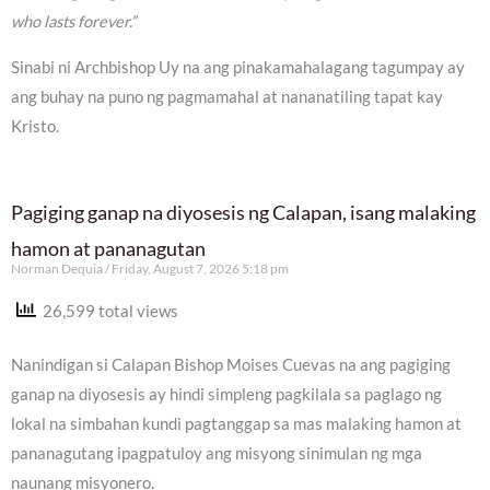
who lasts forever.”
Sinabi ni Archbishop Uy na ang pinakamahalagang tagumpay ay
ang buhay na puno ng pagmamahal at nananatiling tapat kay
Kristo.
Pagiging ganap na diyosesis ng Calapan, isang malaking
hamon at pananagutan
Norman Dequia
Friday, August 7, 2026 5:18 pm
26,599 total views
Nanindigan si Calapan Bishop Moises Cuevas na ang pagiging
ganap na diyosesis ay hindi simpleng pagkilala sa paglago ng
lokal na simbahan kundi pagtanggap sa mas malaking hamon at
pananagutang ipagpatuloy ang misyong sinimulan ng mga
naunang misyonero.