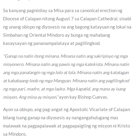
Sa kanyang pagninilay sa Misa para sa canonical erection ng
Diocese of Calapan nitong August 7 sa Calapan Cathedral, sinabi
ng unang obispo ng diyosesis na ang bagong katayuan ng lokal na
Simbahan ng Oriental Mindoro ay bunga ng mahabang
kasaysayan ng pananampalataya at paglilingkod.
“Ganap na natin itong minana. Minana natin ang sakripisyo ng mga
misyonero. Minana natin ang pawis ng mga katekista. Minana natin
ang mga panalangin ng mga lolo at lola. Minana natin ang katatagan
at kababaang-loob ng mga Mangyan. Minana natin ang paglilingkod
ng mga pari, madre, at mga layko. Mga kapatid, ang mana ay isang
misyon. Ang mina ay misyon,”
ayon kay Bishop Cuevas.
Ayon sa obispo, ang pag-angat ng Apostolic Vicariate of Calapan
bilang isang ganap na diyosesis ay nangangahulugang mas
malawak na pagpapalawak at pagpapaigting ng misyon ni Kristo
sa Mindoro.