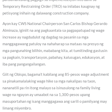
Temporary Restraining Order (TRO) na inilabas kaugnay ng
petisyong inihain ng dalawang construction company.
Ayon kay CWS National Chairperson San Carlos Bishop Gerardo
Alminaza, iginiit na ang pagkaantala sa pagpapatupad ng wage
increase ay nagdudulot ng dagdag na pasanin sa mga
manggagawang patuloy na nahaharap sa mataas na presyo ng
mga pangunahing bilihin, mababang kita, at tumitinding gastusin
sa pagkain, transportasyon, pabahay, kalusugan, edukasyon, at
iba pang pangangailangan.
Giit ng Obispo, bagama’t kabilang ang 85-pesos wage adjustment
sa pinakamalalaking wage hike sa mga nakalipas na taon,
nananatili pa rin itong malayo sa isinusulong na family living
wage na ngayon ay umaabot na sa 1,300-pesos upang
masuportahan ng isang manggagawa ang sarili o pamilyang may
limang miyembro.