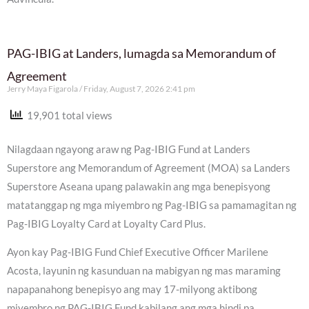
PAG-IBIG at Landers, lumagda sa Memorandum of
Agreement
Jerry Maya Figarola
Friday, August 7, 2026 2:41 pm
19,901 total views
Nilagdaan ngayong araw ng Pag-IBIG Fund at Landers
Superstore ang Memorandum of Agreement (MOA) sa Landers
Superstore Aseana upang palawakin ang mga benepisyong
matatanggap ng mga miyembro ng Pag-IBIG sa pamamagitan ng
Pag-IBIG Loyalty Card at Loyalty Card Plus.
Ayon kay Pag-IBIG Fund Chief Executive Officer Marilene
Acosta, layunin ng kasunduan na mabigyan ng mas maraming
napapanahong benepisyo ang may 17-milyong aktibong
miyembro ng PAG-IBIG Fund kabilang ang mga hindi pa