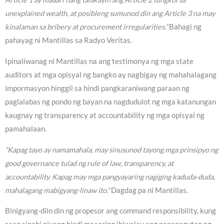
unexplained wealth, at posibleng sumunod din ang Article 3 na may
kinalaman sa bribery at procurement irregularities.”
Bahagi ng
pahayag ni Mantillas sa Radyo Veritas.
Ipinaliwanag ni Mantillas na ang testimonya ng mga state
auditors at mga opisyal ng bangko ay nagbigay ng mahahalagang
impormasyon hinggil sa hindi pangkaraniwang paraan ng
paglalabas ng pondo ng bayan na nagdudulot ng mga katanungan
kaugnay ng transparency at accountability ng mga opisyal ng
pamahalaan.
“Kapag tayo ay namamahala, may sinusunod tayong mga prinsipyo ng
good governance tulad ng rule of law, transparency, at
accountability. Kapag may mga pangyayaring nagiging kaduda-duda,
mahalagang mabigyang-linaw ito.”
Dagdag pa ni Mantillas.
Binigyang-diin din ng propesor ang command responsibility, kung