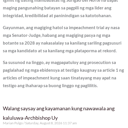
Iginiit ng dating mambabatas ng Surigao del Norte na dapat
maging pangunahing batayan sa pagpili ng mga lider ang
integridad, kredibilidad at paninindigan sa katotohanan.
Gayunman, ang magiging hatol sa impeachment trial ay nasa
mga Senator-Judge, habang ang magiging pasya ng mga
botante sa 2028 ay nakasalalay sa kanilang sariling pagsusuri
sa mga kandidato at sa kanilang mga plataporma at rekord.
Sa susunod na linggo, ay magpapatuloy ang prosecution sa
paglalahad ng mga ebidensya at testigo kaugnay sa article 1 ng
articles of impeachment kung saan tinatayang may apat na
testigo ang ihaharap sa buong linggo ng paglilitis.
Walang saysay ang kayamanan kung nawawala ang
kaluluwa-Archbishop Uy
Marian Pulgo
Saturday, August 8, 2026 11:37 am