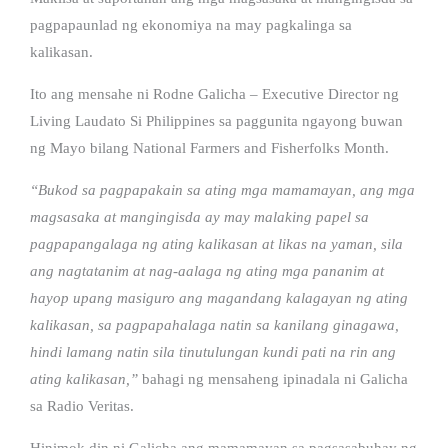
pagpapaunlad ng ekonomiya na may pagkalinga sa
kalikasan.
Ito ang mensahe ni Rodne Galicha – Executive Director ng
Living Laudato Si Philippines sa paggunita ngayong buwan
ng Mayo bilang National Farmers and Fisherfolks Month.
“Bukod sa pagpapakain sa ating mga mamamayan, ang mga
magsasaka at mangingisda ay may malaking papel sa
pagpapangalaga ng ating kalikasan at likas na yaman, sila
ang nagtatanim at nag-aalaga ng ating mga pananim at
hayop upang masiguro ang magandang kalagayan ng ating
kalikasan, sa pagpapahalaga natin sa kanilang ginagawa,
hindi lamang natin sila tinutulungan kundi pati na rin ang
ating kalikasan,”
bahagi ng mensaheng ipinadala ni Galicha
sa Radio Veritas.
Hinimok din ni Galicha ang mamamayan sa pagsasabuhay ng