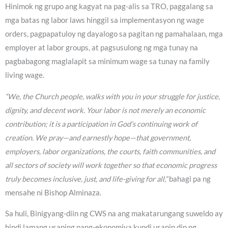
Hinimok ng grupo ang kagyat na pag-alis sa TRO, paggalang sa
mga batas ng labor laws hinggil sa implementasyon ng wage
orders, pagpapatuloy ng dayalogo sa pagitan ng pamahalaan, mga
employer at labor groups, at pagsusulong ng mga tunay na
pagbabagong maglalapit sa minimum wage sa tunay na family
living wage.
“We, the Church people, walks with you in your struggle for justice,
dignity, and decent work. Your labor is not merely an economic
contribution; it is a participation in God’s continuing work of
creation. We pray—and earnestly hope—that government,
employers, labor organizations, the courts, faith communities, and
all sectors of society will work together so that economic progress
truly becomes inclusive, just, and life-giving for all,”
bahagi pa ng
mensahe ni Bishop Alminaza.
Sa huli, Binigyang-diin ng CWS na ang makatarungang suweldo ay
hindi lamang usaping pang-ekonomiya kundi usapin din ng