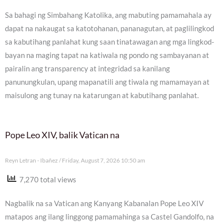
Sa bahagi ng Simbahang Katolika, ang mabuting pamamahala ay
dapat na nakaugat sa katotohanan, pananagutan, at paglilingkod
sa kabutihang panlahat kung saan tinatawagan ang mga lingkod-
bayan na maging tapat na katiwala ng pondo ng sambayanan at
pairalin ang transparency at integridad sa kanilang
panunungkulan, upang mapanatili ang tiwala ng mamamayan at
maisulong ang tunay na katarungan at kabutihang panlahat.
Pope Leo XIV, balik Vatican na
Reyn Letran - Ibañez
Friday, August 7, 2026 10:50 am
7,270 total views
Nagbalik na sa Vatican ang Kanyang Kabanalan Pope Leo XIV
matapos ang ilang linggong pamamahinga sa Castel Gandolfo, na