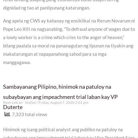
dignidad ng tao at panlipunang katarungan.
Ang apela ng CWS ay kahanay ng ensiklikal na Rerum Novarum ni
Pope Leo XIII na nagsasabing, “To defraud anyone of wages due to
a lowly worker is a crime which cries to the anger of heaven,”
bilang paalala sa moral na pananagutan ng lipunan na tiyakin ang
makatarungan at napapanahong sahod para sa mga
manggagawa.
Sambayanang Pilipino, hinimok na patuloy na
subaybayan ang impeachment trial laban kay VP
Reyn Letran - Ibañez
Friday, August 7, 2026 2:01 pm
Duterte
7,323 total views
Hinimok ng isang political analyst ang publiko na patuloy na
subaybayan ang impeachment trial laban kay Vice President Sara