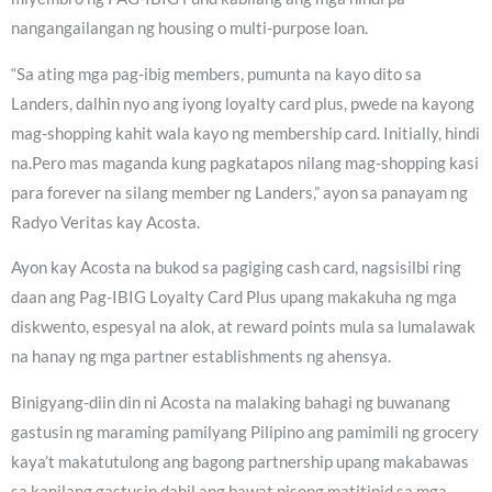
nangangailangan ng housing o multi-purpose loan.
“Sa ating mga pag-ibig members, pumunta na kayo dito sa
Landers, dalhin nyo ang iyong loyalty card plus, pwede na kayong
mag-shopping kahit wala kayo ng membership card. Initially, hindi
na.Pero mas maganda kung pagkatapos nilang mag-shopping kasi
para forever na silang member ng Landers,” ayon sa panayam ng
Radyo Veritas kay Acosta.
Ayon kay Acosta na bukod sa pagiging cash card, nagsisilbi ring
daan ang Pag-IBIG Loyalty Card Plus upang makakuha ng mga
diskwento, espesyal na alok, at reward points mula sa lumalawak
na hanay ng mga partner establishments ng ahensya.
Binigyang-diin din ni Acosta na malaking bahagi ng buwanang
gastusin ng maraming pamilyang Pilipino ang pamimili ng grocery
kaya’t makatutulong ang bagong partnership upang makabawas
sa kanilang gastusin dahil ang bawat pisong matitipid sa mga