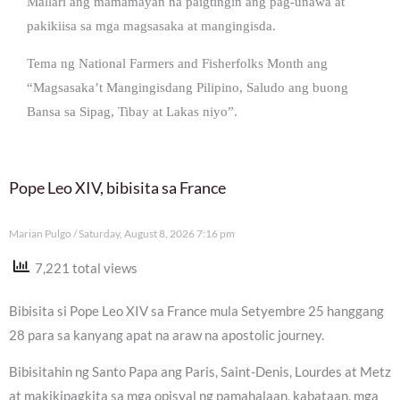
Mallari ang mamamayan na paigtingin ang pag-unawa at
pakikiisa sa mga magsasaka at mangingisda.
Tema ng National Farmers and Fisherfolks Month ang
“Magsasaka’t Mangingisdang Pilipino, Saludo ang buong
Bansa sa Sipag, Tibay at Lakas niyo”.
Pope Leo XIV, bibisita sa France
Marian Pulgo
Saturday, August 8, 2026 7:16 pm
7,221 total views
Bibisita si Pope Leo XIV sa France mula Setyembre 25 hanggang
28 para sa kanyang apat na araw na apostolic journey.
Bibisitahin ng Santo Papa ang Paris, Saint-Denis, Lourdes at Metz
at makikipagkita sa mga opisyal ng pamahalaan, kabataan, mga