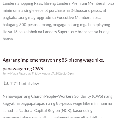
Landers Shopping Pass, libreng Landers Premium Membership sa
minimum na single-receipt purchase na 3-thousand pesos, at
pagkakataong mag-upgrade sa Executive Membership sa
halagang 300-pesos lamang, magagamit ang mga benepisyong
ito sa 16 na kalahok na Landers Superstore branches sa buong
bansa.
Agarang implementasyon ng 85-pisong wage hike,
panawagan ng CWS
Jerry Maya Figarola
Friday, August 7, 2026 2:40 pm
7,711 total views
Nanawagan ang Church People–Workers Solidarity (CWS) nang
kagyat na pagpapatupad na ng 85-pesos wage hike minimum na
sahod sa National Capital Region (NCR), kasunod ng
pansamantalang pagpigil sa implementasyon nito dahil sa