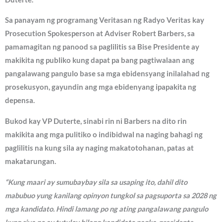
Sa panayam ng programang Veritasan ng Radyo Veritas kay
Prosecution Spokesperson at Adviser Robert Barbers, sa
pamamagitan ng panood sa paglilitis sa Bise Presidente ay
makikita ng publiko kung dapat pa bang pagtiwalaan ang
pangalawang pangulo base sa mga ebidensyang inilalahad ng
prosekusyon, gayundin ang mga ebidenyang ipapakita ng
depensa.
Bukod kay VP Duterte, sinabi rin ni Barbers na dito rin
makikita ang mga pulitiko o indibidwal na naging bahagi ng
paglilitis na kung sila ay naging makatotohanan, patas at
makatarungan.
“Kung maari ay sumubaybay sila sa usaping ito, dahil dito
mabubuo yung kanilang opinyon tungkol sa pagsuporta sa 2028 ng
mga kandidato. Hindi lamang po ng ating pangalawang pangulo