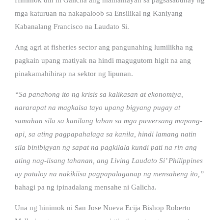
mga katuruan na nakapaloob sa Ensilikal ng Kaniyang
Kabanalang Francisco na Laudato Si.
Ang agri at fisheries sector ang pangunahing lumilikha ng
pagkain upang matiyak na hindi magugutom higit na ang
pinakamahihirap na sektor ng lipunan.
“Sa panahong ito ng krisis sa kalikasan at ekonomiya,
nararapat na magkaisa tayo upang bigyang pugay at
samahan sila sa kanilang laban sa mga puwersang mapang-
api, sa ating pagpapahalaga sa kanila, hindi lamang natin
sila binibigyan ng sapat na pagkilala kundi pati na rin ang
ating nag-iisang tahanan, ang Living Laudato Si’ Philippines
ay patuloy na nakikiisa pagpapalaganap ng mensaheng ito,”
bahagi pa ng ipinadalang mensahe ni Galicha.
Una ng hinimok ni San Jose Nueva Ecija Bishop Roberto