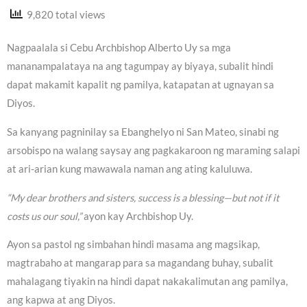
9,820 total views
Nagpaalala si Cebu Archbishop Alberto Uy sa mga
mananampalataya na ang tagumpay ay biyaya, subalit hindi
dapat makamit kapalit ng pamilya, katapatan at ugnayan sa
Diyos.
Sa kanyang pagninilay sa Ebanghelyo ni San Mateo, sinabi ng
arsobispo na walang saysay ang pagkakaroon ng maraming salapi
at ari-arian kung mawawala naman ang ating kaluluwa.
“My dear brothers and sisters, success is a blessing—but not if it
costs us our soul,”
ayon kay Archbishop Uy.
Ayon sa pastol ng simbahan hindi masama ang magsikap,
magtrabaho at mangarap para sa magandang buhay, subalit
mahalagang tiyakin na hindi dapat nakakalimutan ang pamilya,
ang kapwa at ang Diyos.