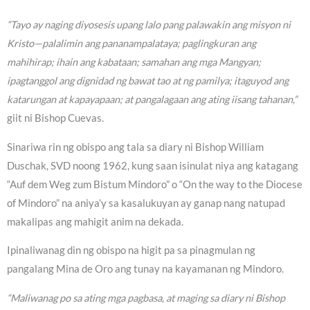
“Tayo ay naging diyosesis upang lalo pang palawakin ang misyon ni
Kristo—palalimin ang pananampalataya; paglingkuran ang
mahihirap; ihain ang kabataan; samahan ang mga Mangyan;
ipagtanggol ang dignidad ng bawat tao at ng pamilya; itaguyod ang
katarungan at kapayapaan; at pangalagaan ang ating iisang tahanan,”
giit ni Bishop Cuevas.
Sinariwa rin ng obispo ang tala sa diary ni Bishop William
Duschak, SVD noong 1962, kung saan isinulat niya ang katagang
“Auf dem Weg zum Bistum Mindoro” o “On the way to the Diocese
of Mindoro” na aniya’y sa kasalukuyan ay ganap nang natupad
makalipas ang mahigit anim na dekada.
Ipinaliwanag din ng obispo na higit pa sa pinagmulan ng
pangalang Mina de Oro ang tunay na kayamanan ng Mindoro.
“Maliwanag po sa ating mga pagbasa, at maging sa diary ni Bishop