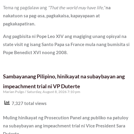
Tema ng pagdalaw ang
“That the world may have life,”
na
nakatuon sa pag-asa, pagkakaisa, kapayapaan at
pagkakapatiran.
Ang pagbisita ni Pope Leo XIV ang magiging unang opisyal na
state visit ng isang Santo Papa sa France mula nang bumisita si
Pope Benedict XVI noong 2008.
Sambayanang Pilipino, hinikayat na subaybayan ang
impeachment trial ni VP Duterte
Marian Pulgo
Saturday, August 8, 2026 7:10 pm
7,327 total views
Muling hinikayat ng Prosecution Panel ang publiko na patuloy
na subaybayan ang impeachment trial ni Vice President Sara
Duterte.