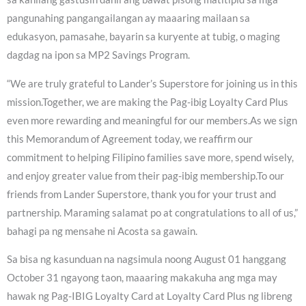
pangunahing pangangailangan ay maaaring mailaan sa
edukasyon, pamasahe, bayarin sa kuryente at tubig, o maging
dagdag na ipon sa MP2 Savings Program.
“We are truly grateful to Lander’s Superstore for joining us in this
mission.Together, we are making the Pag-ibig Loyalty Card Plus
even more rewarding and meaningful for our members.As we sign
this Memorandum of Agreement today, we reaffirm our
commitment to helping Filipino families save more, spend wisely,
and enjoy greater value from their pag-ibig membership.To our
friends from Lander Superstore, thank you for your trust and
partnership. Maraming salamat po at congratulations to all of us,”
bahagi pa ng mensahe ni Acosta sa gawain.
Sa bisa ng kasunduan na nagsimula noong August 01 hanggang
October 31 ngayong taon, maaaring makakuha ang mga may
hawak ng Pag-IBIG Loyalty Card at Loyalty Card Plus ng libreng