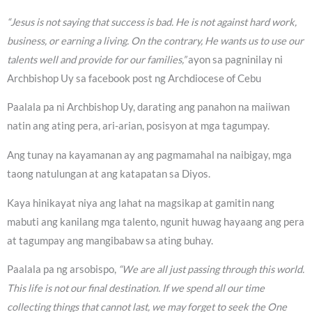
“Jesus is not saying that success is bad. He is not against hard work,
business, or earning a living. On the contrary, He wants us to use our
talents well and provide for our families,”
ayon sa pagninilay ni
Archbishop Uy sa facebook post ng Archdiocese of Cebu
Paalala pa ni Archbishop Uy, darating ang panahon na maiiwan
natin ang ating pera, ari-arian, posisyon at mga tagumpay.
Ang tunay na kayamanan ay ang pagmamahal na naibigay, mga
taong natulungan at ang katapatan sa Diyos.
Kaya hinikayat niya ang lahat na magsikap at gamitin nang
mabuti ang kanilang mga talento, ngunit huwag hayaang ang pera
at tagumpay ang mangibabaw sa ating buhay.
Paalala pa ng arsobispo,
“We are all just passing through this world.
This life is not our final destination. If we spend all our time
collecting things that cannot last, we may forget to seek the One