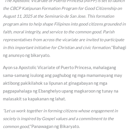
“The Apostolic Vicariate of Puerto Princesa (AVPP) is set to launch
the CBCP Katipunan Formation Program for Good Citizenship on
August 11, 2025 at the Seminario de San Jose. This formation
program aims to help shape Filipinos into good citizens grounded in
faith, moral integrity, and service to the common good. Parish
representatives from across the vicariate are invited to participate
in this important initiative for Christian and civic formation.”
Bahagi
ng anunsyo ng bikaryato.
Ayon sa Apostolic Vicariate of Puerto Princesa, mahalagang
sama-samang isulong ang paghubog ng mga mamamayang may
aktibong pakikilahok sa lipunan at ginagabayan ng mga
pagpapahalaga ng Ebanghelyo upang magkaroon ng tunay na
malasakit sa kapakanan ng lahat.
“Let us work together in forming citizens whose engagement in
society is inspired by Gospel values and a commitment to the
common good,”
Panawagan ng Bikaryato.