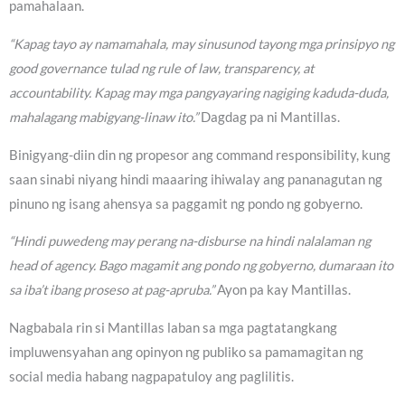
pamahalaan.
“Kapag tayo ay namamahala, may sinusunod tayong mga prinsipyo ng
good governance tulad ng rule of law, transparency, at
accountability. Kapag may mga pangyayaring nagiging kaduda-duda,
mahalagang mabigyang-linaw ito.”
Dagdag pa ni Mantillas.
Binigyang-diin din ng propesor ang command responsibility, kung
saan sinabi niyang hindi maaaring ihiwalay ang pananagutan ng
pinuno ng isang ahensya sa paggamit ng pondo ng gobyerno.
“Hindi puwedeng may perang na-disburse na hindi nalalaman ng
head of agency. Bago magamit ang pondo ng gobyerno, dumaraan ito
sa iba’t ibang proseso at pag-apruba.”
Ayon pa kay Mantillas.
Nagbabala rin si Mantillas laban sa mga pagtatangkang
impluwensyahan ang opinyon ng publiko sa pamamagitan ng
social media habang nagpapatuloy ang paglilitis.