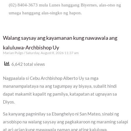
(02) 8404-3673 mula Lunes hanggang Biyernes, alas-otso ng
umaga hanggang alas-singko ng hapon.
Walang saysay ang kayamanan kung nawawala ang
kaluluwa-Archbishop Uy
Marian Pulgo
Saturday, August 8, 2026 11:37 am
6,642 total views
Nagpaalala si Cebu Archbishop Alberto Uy sa mga
mananampalataya na ang tagumpay ay biyaya, subalit hindi
dapat makamit kapalit ng pamilya, katapatan at ugnayan sa
Diyos.
Sa kanyang pagninilay sa Ebanghelyo ni San Mateo, sinabi ng
arsobispo na walang saysay ang pagkakaroon ng maraming salapi
at ari-arian kung mawawala naman ang ating kaluluwa.