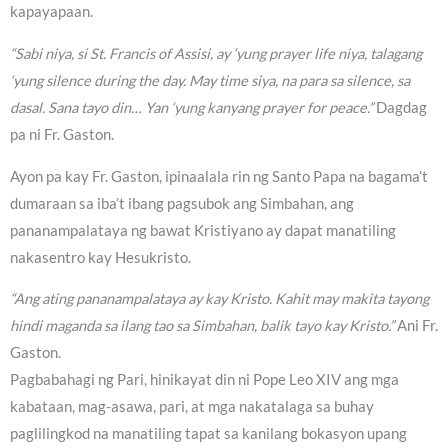
kapayapaan.
“Sabi niya, si St. Francis of Assisi, ay ‘yung prayer life niya, talagang
‘yung silence during the day. May time siya, na para sa silence, sa
dasal. Sana tayo din… Yan ‘yung kanyang prayer for peace.”
Dagdag
pa ni Fr. Gaston.
Ayon pa kay Fr. Gaston, ipinaalala rin ng Santo Papa na bagama’t
dumaraan sa iba’t ibang pagsubok ang Simbahan, ang
pananampalataya ng bawat Kristiyano ay dapat manatiling
nakasentro kay Hesukristo.
“Ang ating pananampalataya ay kay Kristo. Kahit may makita tayong
hindi maganda sa ilang tao sa Simbahan, balik tayo kay Kristo.”
Ani Fr.
Gaston.
Pagbabahagi ng Pari, hinikayat din ni Pope Leo XIV ang mga
kabataan, mag-asawa, pari, at mga nakatalaga sa buhay
paglilingkod na manatiling tapat sa kanilang bokasyon upang