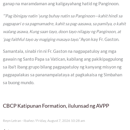
ganap na maramdaman ang kaligayahang hatid ng Panginoon.
“‘Pag ibinigay natin ‘yung buhay natin sa Panginoon—kahit hindi sa
pagpapari o sa pagmamadre, kahit sa pag-aasawa, sa pamilya, o kahit
walang asawa, Kung saan tayo, doon tayo nilagay ng Panginoon, at
‘pag faithful tayo ay magiging masaya tayo.”
Ayon kay Fr. Gaston.
Samantala, sinabi rin ni Fr. Gaston na nagpapatuloy ang mga
gawain ng Santo Papa sa Vatican, kabilang ang pakikipagpulong
sa iba’t ibang grupo bilang pagpapatuloy ng kanyang misyon ng
pagpapalakas sa pananampalataya at pagkakaisa ng Simbahan
sa buong mundo.
CBCP Katipunan Formation, ilulunsad ng AVPP
Reyn Letran - Ibañez
Friday, August 7, 2026 10:28 am