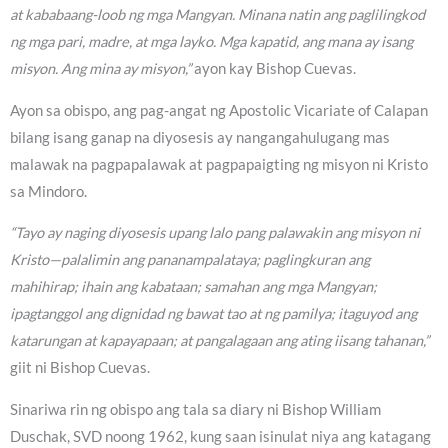
at kababaang-loob ng mga Mangyan. Minana natin ang paglilingkod
ng mga pari, madre, at mga layko. Mga kapatid, ang mana ay isang
misyon. Ang mina ay misyon,”
ayon kay Bishop Cuevas.
Ayon sa obispo, ang pag-angat ng Apostolic Vicariate of Calapan
bilang isang ganap na diyosesis ay nangangahulugang mas
malawak na pagpapalawak at pagpapaigting ng misyon ni Kristo
sa Mindoro.
“Tayo ay naging diyosesis upang lalo pang palawakin ang misyon ni
Kristo—palalimin ang pananampalataya; paglingkuran ang
mahihirap; ihain ang kabataan; samahan ang mga Mangyan;
ipagtanggol ang dignidad ng bawat tao at ng pamilya; itaguyod ang
katarungan at kapayapaan; at pangalagaan ang ating iisang tahanan,”
giit ni Bishop Cuevas.
Sinariwa rin ng obispo ang tala sa diary ni Bishop William
Duschak, SVD noong 1962, kung saan isinulat niya ang katagang