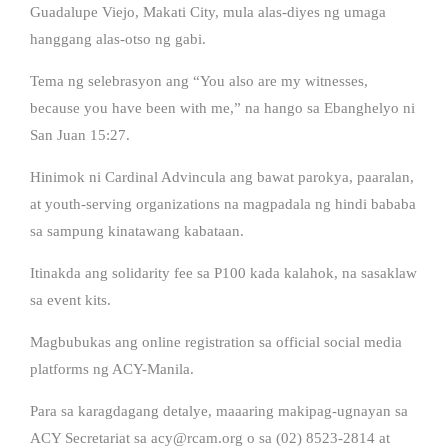
Guadalupe Viejo, Makati City, mula alas-diyes ng umaga
hanggang alas-otso ng gabi.
Tema ng selebrasyon ang “You also are my witnesses,
because you have been with me,” na hango sa Ebanghelyo ni
San Juan 15:27.
Hinimok ni Cardinal Advincula ang bawat parokya, paaralan,
at youth-serving organizations na magpadala ng hindi bababa
sa sampung kinatawang kabataan.
Itinakda ang solidarity fee sa P100 kada kalahok, na sasaklaw
sa event kits.
Magbubukas ang online registration sa official social media
platforms ng ACY-Manila.
Para sa karagdagang detalye, maaaring makipag-ugnayan sa
ACY Secretariat sa
acy@rcam.org
o sa (02) 8523-2814 at