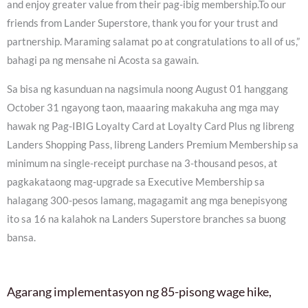
and enjoy greater value from their pag-ibig membership.To our
friends from Lander Superstore, thank you for your trust and
partnership. Maraming salamat po at congratulations to all of us,”
bahagi pa ng mensahe ni Acosta sa gawain.
Sa bisa ng kasunduan na nagsimula noong August 01 hanggang
October 31 ngayong taon, maaaring makakuha ang mga may
hawak ng Pag-IBIG Loyalty Card at Loyalty Card Plus ng libreng
Landers Shopping Pass, libreng Landers Premium Membership sa
minimum na single-receipt purchase na 3-thousand pesos, at
pagkakataong mag-upgrade sa Executive Membership sa
halagang 300-pesos lamang, magagamit ang mga benepisyong
ito sa 16 na kalahok na Landers Superstore branches sa buong
bansa.
Agarang implementasyon ng 85-pisong wage hike,