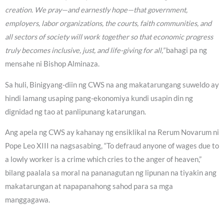
creation. We pray—and earnestly hope—that government,
employers, labor organizations, the courts, faith communities, and
all sectors of society will work together so that economic progress
truly becomes inclusive, just, and life-giving for all,”
bahagi pa ng
mensahe ni Bishop Alminaza.
Sa huli, Binigyang-diin ng CWS na ang makatarungang suweldo ay
hindi lamang usaping pang-ekonomiya kundi usapin din ng
dignidad ng tao at panlipunang katarungan.
Ang apela ng CWS ay kahanay ng ensiklikal na Rerum Novarum ni
Pope Leo XIII na nagsasabing, “To defraud anyone of wages due to
a lowly worker is a crime which cries to the anger of heaven,”
bilang paalala sa moral na pananagutan ng lipunan na tiyakin ang
makatarungan at napapanahong sahod para sa mga
manggagawa.