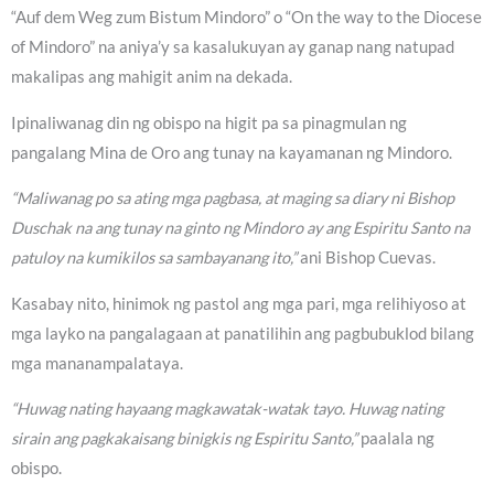
“Auf dem Weg zum Bistum Mindoro” o “On the way to the Diocese
of Mindoro” na aniya’y sa kasalukuyan ay ganap nang natupad
makalipas ang mahigit anim na dekada.
Ipinaliwanag din ng obispo na higit pa sa pinagmulan ng
pangalang Mina de Oro ang tunay na kayamanan ng Mindoro.
“Maliwanag po sa ating mga pagbasa, at maging sa diary ni Bishop
Duschak na ang tunay na ginto ng Mindoro ay ang Espiritu Santo na
patuloy na kumikilos sa sambayanang ito,”
ani Bishop Cuevas.
Kasabay nito, hinimok ng pastol ang mga pari, mga relihiyoso at
mga layko na pangalagaan at panatilihin ang pagbubuklod bilang
mga mananampalataya.
“Huwag nating hayaang magkawatak-watak tayo. Huwag nating
sirain ang pagkakaisang binigkis ng Espiritu Santo,”
paalala ng
obispo.