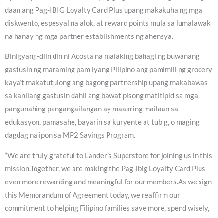
daan ang Pag-IBIG Loyalty Card Plus upang makakuha ng mga
diskwento, espesyal na alok, at reward points mula sa lumalawak
na hanay ng mga partner establishments ng ahensya.
Binigyang-diin din ni Acosta na malaking bahagi ng buwanang
gastusin ng maraming pamilyang Pilipino ang pamimili ng grocery
kaya’t makatutulong ang bagong partnership upang makabawas
sa kanilang gastusin dahil ang bawat pisong matitipid sa mga
pangunahing pangangailangan ay maaaring mailaan sa
edukasyon, pamasahe, bayarin sa kuryente at tubig, o maging
dagdag na ipon sa MP2 Savings Program.
“We are truly grateful to Lander’s Superstore for joining us in this
mission.Together, we are making the Pag-ibig Loyalty Card Plus
even more rewarding and meaningful for our members.As we sign
this Memorandum of Agreement today, we reaffirm our
commitment to helping Filipino families save more, spend wisely,