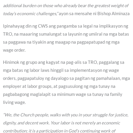
additional burden on those who already bear the greatest weight of
today’s economic challenges,”
ayon sa mensahe ni Bishop Alminaza
Ipinahayag din ng CWS ang pangamba sa legal na implikasyon ng
TRO, na maaaring sumalungat sa layunin ng umiiral na mga batas
sa paggawa na tiyakin ang maagap na pagpapatupad ng mga
wage order.
Hinimok ng grupo ang kagyat na pag-alis sa TRO, paggalang sa
mga batas ng labor laws hinggil sa implementasyon ng wage
orders, pagpapatuloy ng dayalogo sa pagitan ng pamahalaan, mga
employer at labor groups, at pagsusulong ng mga tunay na
pagbabagong maglalapit sa minimum wage sa tunay na family
living wage.
“We, the Church people, walks with you in your struggle for justice,
dignity, and decent work. Your labor is not merely an economic
contribution; it is a participation in God’s continuing work of