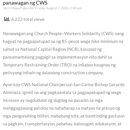
panawagan ng CWS
Jerry Maya Figarola
Friday, August 7, 2026 2:40 pm
6,222 total views
Nanawagan ang Church People–Workers Solidarity (CWS) nang
kagyat na pagpapatupad na ng 85-pesos wage hike minimum na
sahod sa National Capital Region (NCR), kasunod ng
pansamantalang pagpigil sa implementasyon nito dahil sa
Temporary Restraining Order (TRO) na inilabas kaugnay ng
petisyong inihain ng dalawang construction company.
Ayon kay CWS National Chairperson San Carlos Bishop Gerardo
Alminaza, iginiit na ang pagkaantala sa pagpapatupad ng wage
increase ay nagdudulot ng dagdag na pasanin sa mga
manggagawang patuloy na nahaharap sa mataas na presyo ng
mga pangunahing bilihin, mababang kita, at tumitinding gastusin
sa pagkain, transportasyon, pabahay, kalusugan, edukasyon, at