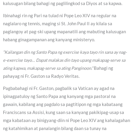
kalusugan bilang bahagi ng paglilingkod sa Diyos at sa kapwa.
Ibinahagi rin ng Pari na tulad ni Pope Leo XIV na regular na
naglalaro ng tennis, maging si St. John Paul II ay kilala sa
paglangoy at pag-ski upang mapanatili ang mabuting kalusugan
habang ginagampanan ang kanyang ministeryo.
“Kailangan din ng Santo Papa ng exercise kaya tayo rin sana ay nag-
e-exercise tayo… Dapat malakas din tayo upang makapag-serve sa
ating kapwa, makapag-serve sa ating Panginoon.”
Bahagi ng
pahayag ni Fr. Gaston sa Radyo Veritas.
Pagbabahagi ni Fr. Gaston, pagbalik sa Vatican ay agad na
ipinagpatuloy ng Santo Papa ang kanyang mga pastoral na
gawain, kabilang ang pagdalo sa pagtitipon ng mga kabataang
Franciscans sa Assisi, kung saan sa kanyang pakikipag-usap sa
mga kabataan ay binigyang-diin ni Pope Leo XIV ang kahalagahan
ng katahimikan at panalangin bilang daan sa tunay na