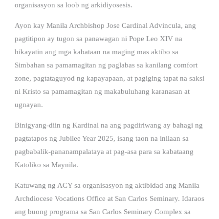
organisasyon sa loob ng arkidiyosesis.
Ayon kay Manila Archbishop Jose Cardinal Advincula, ang
pagtitipon ay tugon sa panawagan ni Pope Leo XIV na
hikayatin ang mga kabataan na maging mas aktibo sa
Simbahan sa pamamagitan ng paglabas sa kanilang comfort
zone, pagtataguyod ng kapayapaan, at pagiging tapat na saksi
ni Kristo sa pamamagitan ng makabuluhang karanasan at
ugnayan.
Binigyang-diin ng Kardinal na ang pagdiriwang ay bahagi ng
pagtatapos ng Jubilee Year 2025, isang taon na inilaan sa
pagbabalik-pananampalataya at pag-asa para sa kabataang
Katoliko sa Maynila.
Katuwang ng ACY sa organisasyon ng aktibidad ang Manila
Archdiocese Vocations Office at San Carlos Seminary. Idaraos
ang buong programa sa San Carlos Seminary Complex sa