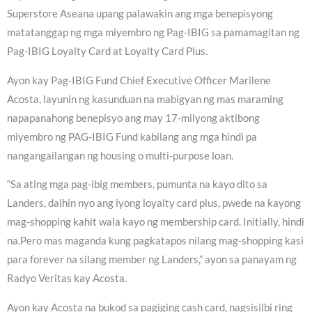
Superstore Aseana upang palawakin ang mga benepisyong
matatanggap ng mga miyembro ng Pag-IBIG sa pamamagitan ng
Pag-IBIG Loyalty Card at Loyalty Card Plus.
Ayon kay Pag-IBIG Fund Chief Executive Officer Marilene
Acosta, layunin ng kasunduan na mabigyan ng mas maraming
napapanahong benepisyo ang may 17-milyong aktibong
miyembro ng PAG-IBIG Fund kabilang ang mga hindi pa
nangangailangan ng housing o multi-purpose loan.
“Sa ating mga pag-ibig members, pumunta na kayo dito sa
Landers, dalhin nyo ang iyong loyalty card plus, pwede na kayong
mag-shopping kahit wala kayo ng membership card. Initially, hindi
na.Pero mas maganda kung pagkatapos nilang mag-shopping kasi
para forever na silang member ng Landers,” ayon sa panayam ng
Radyo Veritas kay Acosta.
Ayon kay Acosta na bukod sa pagiging cash card, nagsisilbi ring