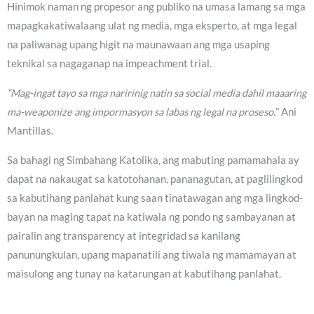
Hinimok naman ng propesor ang publiko na umasa lamang sa mga
mapagkakatiwalaang ulat ng media, mga eksperto, at mga legal
na paliwanag upang higit na maunawaan ang mga usaping
teknikal sa nagaganap na impeachment trial.
“Mag-ingat tayo sa mga naririnig natin sa social media dahil maaaring
ma-weaponize ang impormasyon sa labas ng legal na proseso.
” Ani
Mantillas.
Sa bahagi ng Simbahang Katolika, ang mabuting pamamahala ay
dapat na nakaugat sa katotohanan, pananagutan, at paglilingkod
sa kabutihang panlahat kung saan tinatawagan ang mga lingkod-
bayan na maging tapat na katiwala ng pondo ng sambayanan at
pairalin ang transparency at integridad sa kanilang
panunungkulan, upang mapanatili ang tiwala ng mamamayan at
maisulong ang tunay na katarungan at kabutihang panlahat.