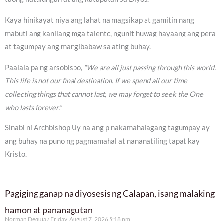
Kaya hinikayat niya ang lahat na magsikap at gamitin nang
mabuti ang kanilang mga talento, ngunit huwag hayaang ang pera
at tagumpay ang mangibabaw sa ating buhay.
Paalala pa ng arsobispo,
“We are all just passing through this world.
This life is not our final destination. If we spend all our time
collecting things that cannot last, we may forget to seek the One
who lasts forever.”
Sinabi ni Archbishop Uy na ang pinakamahalagang tagumpay ay
ang buhay na puno ng pagmamahal at nananatiling tapat kay
Kristo.
Pagiging ganap na diyosesis ng Calapan, isang malaking
hamon at pananagutan
Norman Dequia
Friday, August 7, 2026 5:18 pm