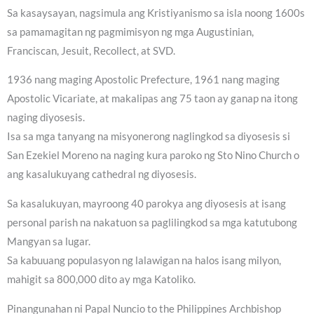
Sa kasaysayan, nagsimula ang Kristiyanismo sa isla noong 1600s
sa pamamagitan ng pagmimisyon ng mga Augustinian,
Franciscan, Jesuit, Recollect, at SVD.
1936 nang maging Apostolic Prefecture, 1961 nang maging
Apostolic Vicariate, at makalipas ang 75 taon ay ganap na itong
naging diyosesis.
Isa sa mga tanyang na misyonerong naglingkod sa diyosesis si
San Ezekiel Moreno na naging kura paroko ng Sto Nino Church o
ang kasalukuyang cathedral ng diyosesis.
Sa kasalukuyan, mayroong 40 parokya ang diyosesis at isang
personal parish na nakatuon sa paglilingkod sa mga katutubong
Mangyan sa lugar.
Sa kabuuang populasyon ng lalawigan na halos isang milyon,
mahigit sa 800,000 dito ay mga Katoliko.
Pinangunahan ni Papal Nuncio to the Philippines Archbishop