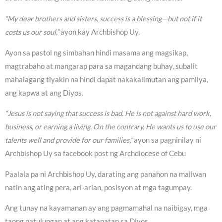
“My dear brothers and sisters, success is a blessing—but not if it
costs us our soul,”
ayon kay Archbishop Uy.
Ayon sa pastol ng simbahan hindi masama ang magsikap,
magtrabaho at mangarap para sa magandang buhay, subalit
mahalagang tiyakin na hindi dapat nakakalimutan ang pamilya,
ang kapwa at ang Diyos.
“Jesus is not saying that success is bad. He is not against hard work,
business, or earning a living. On the contrary, He wants us to use our
talents well and provide for our families,”
ayon sa pagninilay ni
Archbishop Uy sa facebook post ng Archdiocese of Cebu
Paalala pa ni Archbishop Uy, darating ang panahon na maiiwan
natin ang ating pera, ari-arian, posisyon at mga tagumpay.
Ang tunay na kayamanan ay ang pagmamahal na naibigay, mga
taong natulungan at ang katapatan sa Diyos.