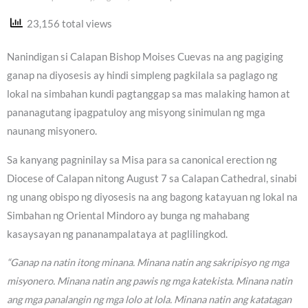
23,156 total views
Nanindigan si Calapan Bishop Moises Cuevas na ang pagiging
ganap na diyosesis ay hindi simpleng pagkilala sa paglago ng
lokal na simbahan kundi pagtanggap sa mas malaking hamon at
pananagutang ipagpatuloy ang misyong sinimulan ng mga
naunang misyonero.
Sa kanyang pagninilay sa Misa para sa canonical erection ng
Diocese of Calapan nitong August 7 sa Calapan Cathedral, sinabi
ng unang obispo ng diyosesis na ang bagong katayuan ng lokal na
Simbahan ng Oriental Mindoro ay bunga ng mahabang
kasaysayan ng pananampalataya at paglilingkod.
“Ganap na natin itong minana. Minana natin ang sakripisyo ng mga
misyonero. Minana natin ang pawis ng mga katekista. Minana natin
ang mga panalangin ng mga lolo at lola. Minana natin ang katatagan