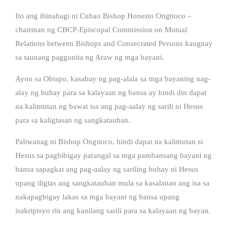
Ito ang ibinahagi ni Cubao Bishop Honesto Ongtioco –
chairman ng CBCP-Episcopal Commission on Mutual
Relations between Bishops and Consecrated Persons kaugnay
sa taunang paggunita ng Araw ng mga bayani.
Ayon sa Obispo, kasabay ng pag-alala sa mga bayaning nag-
alay ng buhay para sa kalayaan ng bansa ay hindi din dapat
na kalimutan ng bawat isa ang pag-aalay ng sarili ni Hesus
para sa kaligtasan ng sangkatauhan.
Paliwanag ni Bishop Ongtioco, hindi dapat na kalimutan si
Hesus sa pagbibigay parangal sa mga pambansang bayani ng
bansa sapagkat ang pag-aalay ng sariling buhay ni Hesus
upang iligtas ang sangkatauhan mula sa kasalanan ang isa sa
nakapagbigay lakas sa mga bayani ng bansa upang
isakripisyo rin ang kanilang sarili para sa kalayaan ng bayan.