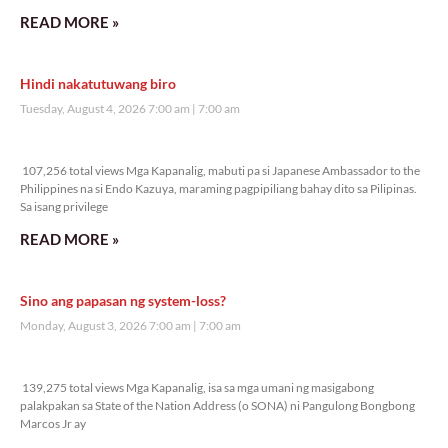
READ MORE »
Hindi nakatutuwang biro
Tuesday, August 4, 2026 7:00 am
7:00 am
107,256 total views
107,256 total views Mga Kapanalig, mabuti pa si Japanese Ambassador to the
Philippines na si Endo Kazuya, maraming pagpipiliang bahay dito sa Pilipinas.
Sa isang privilege
READ MORE »
Sino ang papasan ng system-loss?
Monday, August 3, 2026 7:00 am
7:00 am
139,275 total views
139,275 total views Mga Kapanalig, isa sa mga umani ng masigabong
palakpakan sa State of the Nation Address (o SONA) ni Pangulong Bongbong
Marcos Jr ay