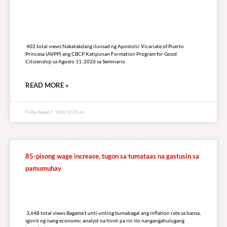
402 total views
402 total views Nakatakdang ilunsad ng Apostolic Vicariate of Puerto
Princesa (AVPP) ang CBCP Katipunan Formation Program for Good
Citizenship sa Agosto 11, 2026 sa Seminario
READ MORE »
Friday, August 7, 2026 10:28 am
85-pisong wage increase, tugon sa tumataas na gastusin sa
pamumuhay
3,648 total views
3,648 total views Bagama’t unti-unting bumabagal ang inflation rate sa bansa,
iginiit ng isang economic analyst na hindi pa rin ito nangangahulugang