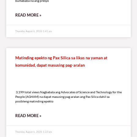
bumababa na ang presyo
READ MORE »
Thursday, August 6, 2026 1:41 pm
Matinding epekto ng Pax Silica sa likas na yaman at
komunidad, dapat masusing pag-aralan
3,199 total views
3,199 total views Nagbabala ang Advocates of Science and Technology for the
People (AGHAM) na dapat masusing pag-aralan ang Pax Silica dahil sa
posibleng matinding epekto
READ MORE »
Thursday, August 6, 2026 1:22 pm