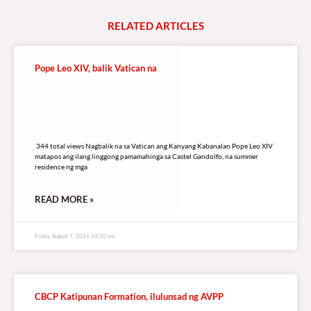
RELATED
A
R
T
I
C
L
E
S
Pope Leo XIV, balik Vatican na
344 total views
344 total views Nagbalik na sa Vatican ang Kanyang Kabanalan Pope Leo XIV
matapos ang ilang linggong pamamahinga sa Castel Gandolfo, na summer
residence ng mga
READ MORE »
Friday, August 7, 2026 10:50 am
CBCP Katipunan Formation, ilulunsad ng AVPP