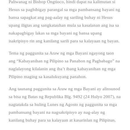
Paliwanag ni Bishop Ongtioco, hindi dapat na kalimutan si
Hesus sa pagbibigay parangal sa mga pambansang bayani ng
bansa sapagkat ang pag-aalay ng sariling buhay ni Hesus
upang iligtas ang sangkatauhan mula sa kasalanan ang isa sa
nakapagbigay lakas sa mga bayani ng bansa upang
isakripisyo rin ang kanilang sarili para sa kalayaan ng bayan.
Tema ng paggunita sa Araw ng mga Bayani ngayong taon
ang “Kabayanihan ng Pilipino sa Panahon ng Pagbabago” na
naglalayong kilalanin ang iba’t ibang kabayanihan ng mga
Pilipino maging sa kasalukuyang panahon.
Ang taunang paggunita sa Araw ng mga Bayani ay alinsunod
sa bisa ng Batas ng Republika Blg. 9492 (24 Hulyo 2007), na
nagtatakda sa huling Lunes ng Agosto ng paggunita sa mga
pambansang bayani na nagsakripisyo ay nag-alay ng
kanilang buhay para sa kalayaan at kasarinlan ng Pilipinas.