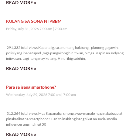
READ MORE »
KULANG SA SONA NI PBBM
Friday, July 31, 2026 7:00 am
7:00 am
291,332 total views
291,332 total views Kapanalig, sa anumang hakbang., planong gagawin.,
polisiyang ipapatupad.,mga pangakong binitiwan, o mga usapin na sadyang
iniiwasan. Lagi itong may kulang. Hindi ibig sabihin,
READ MORE »
Para sa isang smartphone?
Wednesday, July 29, 2026 7:00 am
7:00 am
312,264 total views
312,264 total views Mga Kapanalig, sinong ayaw manalo ng pinakabago at
pinakasikat na smartphone? Ganito inakit ng isang sikat na social media
influencer ang mahigit 50
READ MORE »