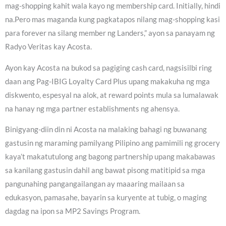
mag-shopping kahit wala kayo ng membership card. Initially, hindi
na.Pero mas maganda kung pagkatapos nilang mag-shopping kasi
para forever na silang member ng Landers,” ayon sa panayam ng
Radyo Veritas kay Acosta.
Ayon kay Acosta na bukod sa pagiging cash card, nagsisilbi ring
daan ang Pag-IBIG Loyalty Card Plus upang makakuha ng mga
diskwento, espesyal na alok, at reward points mula sa lumalawak
na hanay ng mga partner establishments ng ahensya.
Binigyang-diin din ni Acosta na malaking bahagi ng buwanang
gastusin ng maraming pamilyang Pilipino ang pamimili ng grocery
kaya’t makatutulong ang bagong partnership upang makabawas
sa kanilang gastusin dahil ang bawat pisong matitipid sa mga
pangunahing pangangailangan ay maaaring mailaan sa
edukasyon, pamasahe, bayarin sa kuryente at tubig, o maging
dagdag na ipon sa MP2 Savings Program.