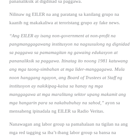
pananaliksik at digdinad sa paggawa.
Nilinaw ng EILER na ang paratang sa kanilang grupo na
kaanib ng makakaliwa at teroristang grupo ay fake news.
“Ang EILER ay isang non-government at non-profit na
pangmanggagawang institusyon na nagsusulong ng dignidad
sa paggawa sa pamamagitan ng gawaing edukasyon at
pananaliksik sa paggawa. Itinatag ito noong 1981 katuwang
ang mga taong-simbahan at mga lider-manggagawa. Mula
noon hanggang ngayon, ang Board of Trustees at Staff ng
institusyon ay nakikipag-kaisa sa hanay ng mga
manggagawa at mga maralitang sektor upang makamit ang
mga hangarin para sa nakabubuhay na sahod,”
ayon sa
mensaheng ipinadala ng EILER sa Radio Veritas.
Nanawagan ang labor group sa pamahalaan na tigilan na ang
mga red tagging sa iba’t-ibang labor group sa bansa na