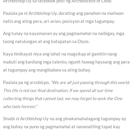
Archbishop Uy sa facebook post ng Archdiocese of Cebu
Paalala pa ni Archbishop Uy, darating ang panahon na maiiwan
natin ang ating pera, ari-arian, posisyon at mga tagumpay.
Ang tunay na kayamanan ay ang pagmamahal na naibigay, mga
taong natulungan at ang katapatan sa Diyos.
Kaya hinikayat niya ang lahat na magsikap at gamitin nang
mabuti ang kanilang mga talento, ngunit huwag hayaang ang pera
at tagumpay ang mangibabaw sa ating buhay.
Paalala pa ng arsobispo,
“We are all just passing through this world.
This life is not our final destination. If we spend all our time
collecting things that cannot last, we may forget to seek the One
who lasts forever.”
Sinabi ni Archbishop Uy na ang pinakamahalagang tagumpay ay
ang buhay na puno ng pagmamahal at nananatiling tapat kay