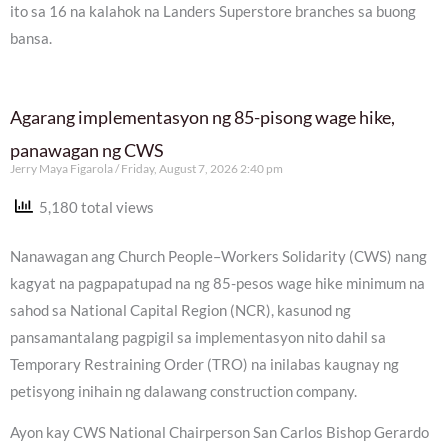
ito sa 16 na kalahok na Landers Superstore branches sa buong
bansa.
Agarang implementasyon ng 85-pisong wage hike,
panawagan ng CWS
Jerry Maya Figarola
Friday, August 7, 2026 2:40 pm
5,180 total views
Nanawagan ang Church People–Workers Solidarity (CWS) nang
kagyat na pagpapatupad na ng 85-pesos wage hike minimum na
sahod sa National Capital Region (NCR), kasunod ng
pansamantalang pagpigil sa implementasyon nito dahil sa
Temporary Restraining Order (TRO) na inilabas kaugnay ng
petisyong inihain ng dalawang construction company.
Ayon kay CWS National Chairperson San Carlos Bishop Gerardo