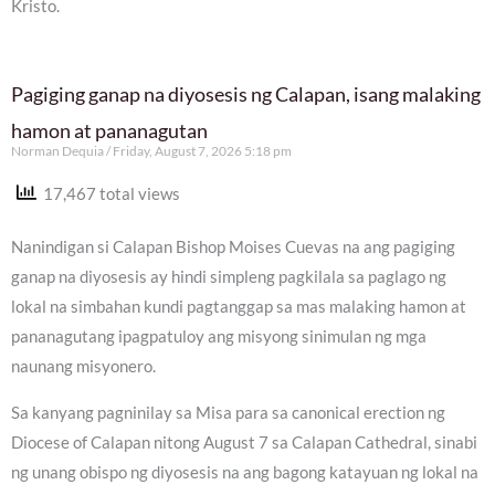
Kristo.
Pagiging ganap na diyosesis ng Calapan, isang malaking
hamon at pananagutan
Norman Dequia
Friday, August 7, 2026 5:18 pm
17,467 total views
Nanindigan si Calapan Bishop Moises Cuevas na ang pagiging
ganap na diyosesis ay hindi simpleng pagkilala sa paglago ng
lokal na simbahan kundi pagtanggap sa mas malaking hamon at
pananagutang ipagpatuloy ang misyong sinimulan ng mga
naunang misyonero.
Sa kanyang pagninilay sa Misa para sa canonical erection ng
Diocese of Calapan nitong August 7 sa Calapan Cathedral, sinabi
ng unang obispo ng diyosesis na ang bagong katayuan ng lokal na