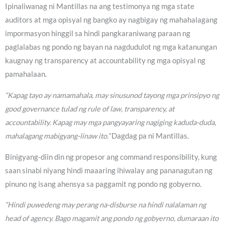
Ipinaliwanag ni Mantillas na ang testimonya ng mga state
auditors at mga opisyal ng bangko ay nagbigay ng mahahalagang
impormasyon hinggil sa hindi pangkaraniwang paraan ng
paglalabas ng pondo ng bayan na nagdudulot ng mga katanungan
kaugnay ng transparency at accountability ng mga opisyal ng
pamahalaan.
“Kapag tayo ay namamahala, may sinusunod tayong mga prinsipyo ng
good governance tulad ng rule of law, transparency, at
accountability. Kapag may mga pangyayaring nagiging kaduda-duda,
mahalagang mabigyang-linaw ito.”
Dagdag pa ni Mantillas.
Binigyang-diin din ng propesor ang command responsibility, kung
saan sinabi niyang hindi maaaring ihiwalay ang pananagutan ng
pinuno ng isang ahensya sa paggamit ng pondo ng gobyerno.
“Hindi puwedeng may perang na-disburse na hindi nalalaman ng
head of agency. Bago magamit ang pondo ng gobyerno, dumaraan ito