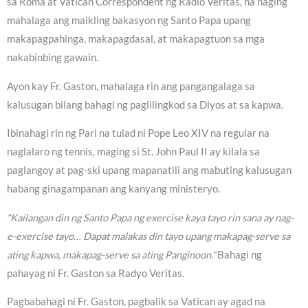
sa Roma at Vatican Correspondent ng Radio Veritas, na naging
mahalaga ang maikling bakasyon ng Santo Papa upang
makapagpahinga, makapagdasal, at makapagtuon sa mga
nakabinbing gawain.
Ayon kay Fr. Gaston, mahalaga rin ang pangangalaga sa
kalusugan bilang bahagi ng paglilingkod sa Diyos at sa kapwa.
Ibinahagi rin ng Pari na tulad ni Pope Leo XIV na regular na
naglalaro ng tennis, maging si St. John Paul II ay kilala sa
paglangoy at pag-ski upang mapanatili ang mabuting kalusugan
habang ginagampanan ang kanyang ministeryo.
“Kailangan din ng Santo Papa ng exercise kaya tayo rin sana ay nag-
e-exercise tayo… Dapat malakas din tayo upang makapag-serve sa
ating kapwa, makapag-serve sa ating Panginoon.”
Bahagi ng
pahayag ni Fr. Gaston sa Radyo Veritas.
Pagbabahagi ni Fr. Gaston, pagbalik sa Vatican ay agad na