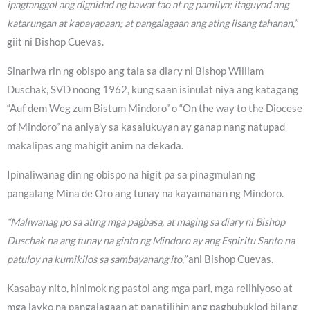
ipagtanggol ang dignidad ng bawat tao at ng pamilya; itaguyod ang
katarungan at kapayapaan; at pangalagaan ang ating iisang tahanan,”
giit ni Bishop Cuevas.
Sinariwa rin ng obispo ang tala sa diary ni Bishop William
Duschak, SVD noong 1962, kung saan isinulat niya ang katagang
“Auf dem Weg zum Bistum Mindoro” o “On the way to the Diocese
of Mindoro” na aniya’y sa kasalukuyan ay ganap nang natupad
makalipas ang mahigit anim na dekada.
Ipinaliwanag din ng obispo na higit pa sa pinagmulan ng
pangalang Mina de Oro ang tunay na kayamanan ng Mindoro.
“Maliwanag po sa ating mga pagbasa, at maging sa diary ni Bishop
Duschak na ang tunay na ginto ng Mindoro ay ang Espiritu Santo na
patuloy na kumikilos sa sambayanang ito,”
ani Bishop Cuevas.
Kasabay nito, hinimok ng pastol ang mga pari, mga relihiyoso at
mga layko na pangalagaan at panatilihin ang pagbubuklod bilang