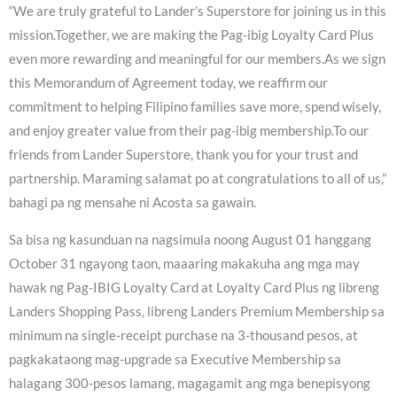
“We are truly grateful to Lander’s Superstore for joining us in this
mission.Together, we are making the Pag-ibig Loyalty Card Plus
even more rewarding and meaningful for our members.As we sign
this Memorandum of Agreement today, we reaffirm our
commitment to helping Filipino families save more, spend wisely,
and enjoy greater value from their pag-ibig membership.To our
friends from Lander Superstore, thank you for your trust and
partnership. Maraming salamat po at congratulations to all of us,”
bahagi pa ng mensahe ni Acosta sa gawain.
Sa bisa ng kasunduan na nagsimula noong August 01 hanggang
October 31 ngayong taon, maaaring makakuha ang mga may
hawak ng Pag-IBIG Loyalty Card at Loyalty Card Plus ng libreng
Landers Shopping Pass, libreng Landers Premium Membership sa
minimum na single-receipt purchase na 3-thousand pesos, at
pagkakataong mag-upgrade sa Executive Membership sa
halagang 300-pesos lamang, magagamit ang mga benepisyong