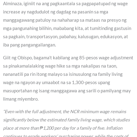
Alminaza, iginiit na ang pagkaantala sa pagpapatupad ng wage
increase ay nagdudulot ng dagdag na pasanin sa mga
manggagawang patuloy na nahaharap sa mataas na presyo ng
mga pangunahing bilihin, mababang kita, at tumitinding gastusin
sa pagkain, transportasyon, pabahay, kalusugan, edukasyon, at
iba pang pangangailangan.
Giit ng Obispo, bagama’t kabilang ang 85-pesos wage adjustment
sa pinakamalalaking wage hike sa mga nakalipas na taon,
nananatili pa rin itong malayo sa isinusulong na family living
wage na ngayon ay umaabot na sa 1,300-pesos upang
masuportahan ng isang manggagawa ang sarili o pamilyang may
limang miyembro.
“Even with the full adjustment, the NCR minimum wage remains
significantly below the estimated family living wage, which studies
place at more than ₱1,200 per day for a family of five. Inflation
continues to erode workers’ purchasing power, while the costs of