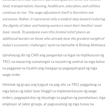
food, transportation, housing, healthcare, education, and utilities
continue to rise. The wage adjustment itself is therefore not
excessive. Rather, it represents only a modest step toward restoring
the dignity of labor and helping workers meet their families’ most
basic needs. To postpone even this limited relief places an
additional burden on those who already bear the greatest weight of
today’s economic challenges,”
ayon sa mensahe ni Bishop Alminaza
Ipinahayag din ng CWS ang pangamba sa legal na implikasyon ng
TRO, na maaaring sumalungat sa layunin ng umiiral na mga batas
sa paggawa na tiyakin ang maagap na pagpapatupad ng mga
wage order.
Hinimok ng grupo ang kagyat na pag-alis sa TRO, paggalang sa
mga batas ng labor laws hinggil sa implementasyon ng wage
orders, pagpapatuloy ng dayalogo sa pagitan ng pamahalaan, mga
employer at labor groups, at pagsusulong ng mga tunay na