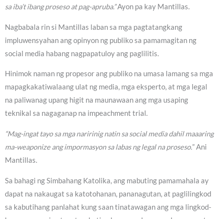
sa iba’t ibang proseso at pag-apruba.”
Ayon pa kay Mantillas.
Nagbabala rin si Mantillas laban sa mga pagtatangkang
impluwensyahan ang opinyon ng publiko sa pamamagitan ng
social media habang nagpapatuloy ang paglilitis.
Hinimok naman ng propesor ang publiko na umasa lamang sa mga
mapagkakatiwalaang ulat ng media, mga eksperto, at mga legal
na paliwanag upang higit na maunawaan ang mga usaping
teknikal sa nagaganap na impeachment trial.
“Mag-ingat tayo sa mga naririnig natin sa social media dahil maaaring
ma-weaponize ang impormasyon sa labas ng legal na proseso.
” Ani
Mantillas.
Sa bahagi ng Simbahang Katolika, ang mabuting pamamahala ay
dapat na nakaugat sa katotohanan, pananagutan, at paglilingkod
sa kabutihang panlahat kung saan tinatawagan ang mga lingkod-