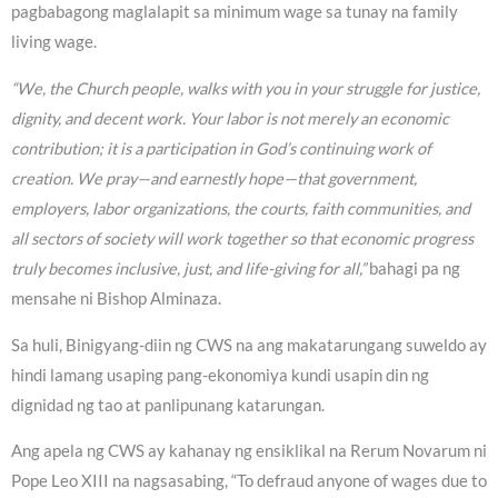
pagbabagong maglalapit sa minimum wage sa tunay na family
living wage.
“We, the Church people, walks with you in your struggle for justice,
dignity, and decent work. Your labor is not merely an economic
contribution; it is a participation in God’s continuing work of
creation. We pray—and earnestly hope—that government,
employers, labor organizations, the courts, faith communities, and
all sectors of society will work together so that economic progress
truly becomes inclusive, just, and life-giving for all,”
bahagi pa ng
mensahe ni Bishop Alminaza.
Sa huli, Binigyang-diin ng CWS na ang makatarungang suweldo ay
hindi lamang usaping pang-ekonomiya kundi usapin din ng
dignidad ng tao at panlipunang katarungan.
Ang apela ng CWS ay kahanay ng ensiklikal na Rerum Novarum ni
Pope Leo XIII na nagsasabing, “To defraud anyone of wages due to