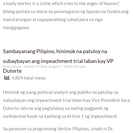
a lowly worker is a crime which cries to the anger of heaven,”
bilang paalala sa moral na pananagutan ng lipunan na tiyakin ang
makatarungan at napapanahong sahod para sa mga
manggagawa.
Sambayanang Pilipino, hinimok na patuloy na
subaybayan ang impeachment trial laban kay VP
Reyn Letran - Ibañez
Friday, August 7, 2026 2:01 pm
Duterte
4,809 total views
Hinimok ng isang political analyst ang publiko na patuloy na
subaybayan ang impeachment trial laban kay Vice President Sara
Duterte, lalo na ang pagtalakay sa maling paggamit ng
confidential funds na kabilang sa Article 1 ng impeachment.
Sa panayam sa programang Veritas Pilipinas, sinabi ni Dr.