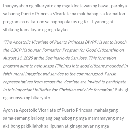
Inanyayahan ng bikaryato ang mga kinatawan ng bawat parokya
sa buong Puerto Princesa Vicariate na makibahagi sa formation
program na nakatuon sa pagpapalakas ng Kristiyanong at
sibikong kamalayan ng mga layko.
“The Apostolic Vicariate of Puerto Princesa (AVPP) is set to launch
the CBCP Katipunan Formation Program for Good Citizenship on
August 11, 2025 at the Seminario de San Jose. This formation
program aims to help shape Filipinos into good citizens grounded in
faith, moral integrity, and service to the common good. Parish
representatives from across the vicariate are invited to participate
in this important initiative for Christian and civic formation.”
Bahagi
ng anunsyo ng bikaryato.
Ayon sa Apostolic Vicariate of Puerto Princesa, mahalagang
sama-samang isulong ang paghubog ng mga mamamayang may
aktibong pakikilahok sa lipunan at ginagabayan ng mga