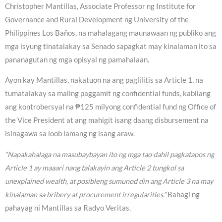
Christopher Mantillas, Associate Professor ng Institute for
Governance and Rural Development ng University of the
Philippines Los Baños, na mahalagang maunawaan ng publiko ang
mga isyung tinatalakay sa Senado sapagkat may kinalaman ito sa
pananagutan ng mga opisyal ng pamahalaan.
Ayon kay Mantillas, nakatuon na ang paglilitis sa Article 1, na
tumatalakay sa maling paggamit ng confidential funds, kabilang
ang kontrobersyal na ₱125 milyong confidential fund ng Office of
the Vice President at ang mahigit isang daang disbursement na
isinagawa sa loob lamang ng isang araw.
“Napakahalaga na masubaybayan ito ng mga tao dahil pagkatapos ng
Article 1 ay maaari nang talakayin ang Article 2 tungkol sa
unexplained wealth, at posibleng sumunod din ang Article 3 na may
kinalaman sa bribery at procurement irregularities.”
Bahagi ng
pahayag ni Mantillas sa Radyo Veritas.