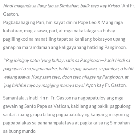
hindi maganda sa ilang tao sa Simbahan, balik tayo kay Kristo.”
Ani Fr.
Gaston.
Pagbabahagi ng Pari, hinikayat din ni Pope Leo XIV ang mga
kabataan, mag-asawa, pari, at mga nakatalaga sa buhay
paglilingkod na manatiling tapat sa kanilang bokasyon upang
ganap na maramdaman ang kaligayahang hatid ng Panginoon.
“‘Pag ibinigay natin ‘yung buhay natin sa Panginoon—kahit hindi sa
pagpapari o sa pagmamadre, kahit sa pag-aasawa, sa pamilya, o kahit
walang asawa, Kung saan tayo, doon tayo nilagay ng Panginoon, at
‘pag faithful tayo ay magiging masaya tayo.”
Ayon kay Fr. Gaston.
Samantala, sinabi rin ni Fr. Gaston na nagpapatuloy ang mga
gawain ng Santo Papa sa Vatican, kabilang ang pakikipagpulong
sa iba’t ibang grupo bilang pagpapatuloy ng kanyang misyon ng
pagpapalakas sa pananampalataya at pagkakaisa ng Simbahan
sa buong mundo.