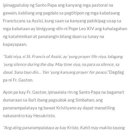
ipinagpatuloy ng Santo Papa ang kanyang mga pastoral na
gawain, kabilang ang pagdalo sa pagtitipon ng mga kabataang
Franciscans sa Assisi, kung saan sa kanyang pakikipag-usap sa
mga kabataan ay binigyang-diin ni Pope Leo XIV ang kahalagahan
ng katahimikan at panalangin bilang daan sa tunay na
kapayapaan.
“Sabi niya, si St. Francis of Assisi, ay ‘yung prayer life niya, talagang
‘yung silence during the day. May time siya, na para sa silence, sa
dasal. Sana tayo din… Yan ‘yung kanyang prayer for peace.”
Dagdag
pa ni Fr. Gaston.
Ayon pa kay Fr. Gaston, ipinaalala rin ng Santo Papa na bagama’t
dumaraan sa iba’t ibang pagsubok ang Simbahan, ang
pananampalataya ng bawat Kristiyano ay dapat manatiling
nakasentro kay Hesukristo.
“Ang ating pananampalataya ay kay Kristo. Kahit may makita tayong