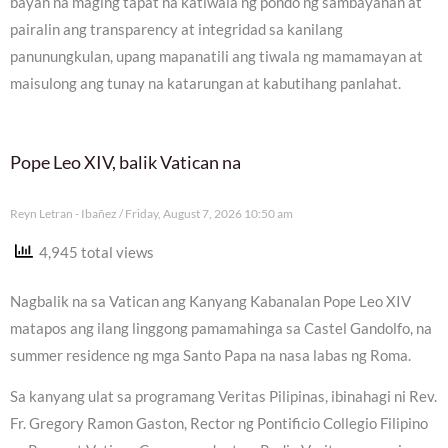
bayan na maging tapat na katiwala ng pondo ng sambayanan at
pairalin ang transparency at integridad sa kanilang
panunungkulan, upang mapanatili ang tiwala ng mamamayan at
maisulong ang tunay na katarungan at kabutihang panlahat.
Pope Leo XIV, balik Vatican na
Reyn Letran - Ibañez
Friday, August 7, 2026 10:50 am
4,945 total views
Nagbalik na sa Vatican ang Kanyang Kabanalan Pope Leo XIV
matapos ang ilang linggong pamamahinga sa Castel Gandolfo, na
summer residence ng mga Santo Papa na nasa labas ng Roma.
Sa kanyang ulat sa programang Veritas Pilipinas, ibinahagi ni Rev.
Fr. Gregory Ramon Gaston, Rector ng Pontificio Collegio Filipino