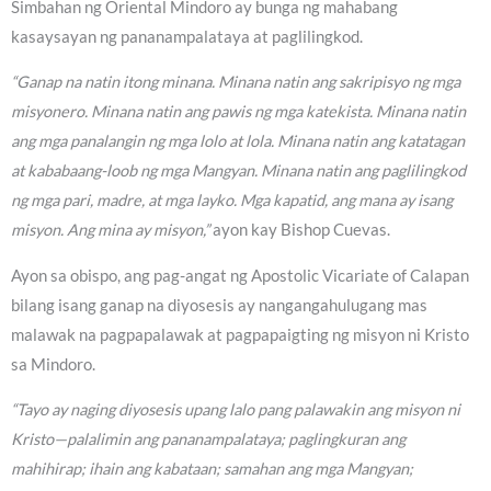
Simbahan ng Oriental Mindoro ay bunga ng mahabang
kasaysayan ng pananampalataya at paglilingkod.
“Ganap na natin itong minana. Minana natin ang sakripisyo ng mga
misyonero. Minana natin ang pawis ng mga katekista. Minana natin
ang mga panalangin ng mga lolo at lola. Minana natin ang katatagan
at kababaang-loob ng mga Mangyan. Minana natin ang paglilingkod
ng mga pari, madre, at mga layko. Mga kapatid, ang mana ay isang
misyon. Ang mina ay misyon,”
ayon kay Bishop Cuevas.
Ayon sa obispo, ang pag-angat ng Apostolic Vicariate of Calapan
bilang isang ganap na diyosesis ay nangangahulugang mas
malawak na pagpapalawak at pagpapaigting ng misyon ni Kristo
sa Mindoro.
“Tayo ay naging diyosesis upang lalo pang palawakin ang misyon ni
Kristo—palalimin ang pananampalataya; paglingkuran ang
mahihirap; ihain ang kabataan; samahan ang mga Mangyan;