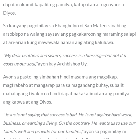
dapat makamit kapalit ng pamilya, katapatan at ugnayan sa
Diyos.
Sa kanyang pagninilay sa Ebanghelyo ni San Mateo, sinabi ng
arsobispo na walang saysay ang pagkakaroon ng maraming salapi
at ari-arian kung mawawala naman ang ating kaluluwa.
“My dear brothers and sisters, success is a blessing—but not if it
costs us our soul,”
ayon kay Archbishop Uy.
Ayon sa pastol ng simbahan hindi masama ang magsikap,
magtrabaho at mangarap para sa magandang buhay, subalit
mahalagang tiyakin na hindi dapat nakakalimutan ang pamilya,
ang kapwa at ang Diyos.
“Jesus is not saying that success is bad. He is not against hard work,
business, or earning a living. On the contrary, He wants us to use our
talents well and provide for our families,”
ayon sa pagninilay ni