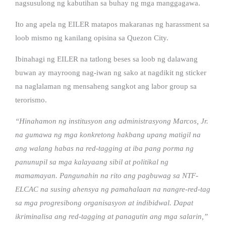
nagsusulong ng kabutihan sa buhay ng mga manggagawa.
Ito ang apela ng EILER matapos makaranas ng harassment sa
loob mismo ng kanilang opisina sa Quezon City.
Ibinahagi ng EILER na tatlong beses sa loob ng dalawang
buwan ay mayroong nag-iwan ng sako at nagdikit ng sticker
na naglalaman ng mensaheng sangkot ang labor group sa
terorismo.
“Hinahamon ng institusyon ang administrasyong Marcos, Jr.
na gumawa ng mga konkretong hakbang upang matigil na
ang walang habas na red-tagging at iba pang porma ng
panunupil sa mga kalayaang sibil at politikal ng
mamamayan. Pangunahin na rito ang pagbuwag sa NTF-
ELCAC na susing ahensya ng pamahalaan na nangre-red-tag
sa mga progresibong organisasyon at indibidwal. Dapat
ikriminalisa ang red-tagging at panagutin ang mga salarin,”