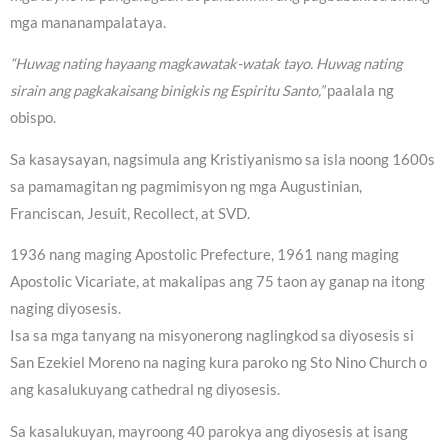
mga mananampalataya.
“Huwag nating hayaang magkawatak-watak tayo. Huwag nating
sirain ang pagkakaisang binigkis ng Espiritu Santo,”
paalala ng
obispo.
Sa kasaysayan, nagsimula ang Kristiyanismo sa isla noong 1600s
sa pamamagitan ng pagmimisyon ng mga Augustinian,
Franciscan, Jesuit, Recollect, at SVD.
1936 nang maging Apostolic Prefecture, 1961 nang maging
Apostolic Vicariate, at makalipas ang 75 taon ay ganap na itong
naging diyosesis.
Isa sa mga tanyang na misyonerong naglingkod sa diyosesis si
San Ezekiel Moreno na naging kura paroko ng Sto Nino Church o
ang kasalukuyang cathedral ng diyosesis.
Sa kasalukuyan, mayroong 40 parokya ang diyosesis at isang