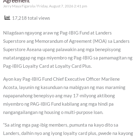
Agreement
Jerry Maya Figarola
Friday, August 7, 2026 2:41 pm
17,218 total views
Nilagdaan ngayong araw ng Pag-IBIG Fund at Landers
Superstore ang Memorandum of Agreement (MOA) sa Landers
Superstore Aseana upang palawakin ang mga benepisyong
matatanggap ng mga miyembro ng Pag-IBIG sa pamamagitan ng
Pag-IBIG Loyalty Card at Loyalty Card Plus.
Ayon kay Pag-IBIG Fund Chief Executive Officer Marilene
Acosta, layunin ng kasunduan na mabigyan ng mas maraming
napapanahong benepisyo ang may 17-milyong aktibong
miyembro ng PAG-IBIG Fund kabilang ang mga hindi pa
nangangailangan ng housing o multi-purpose loan.
“Sa ating mga pag-ibig members, pumunta na kayo dito sa
Landers, dalhin nyo ang iyong loyalty card plus, pwede na kayong