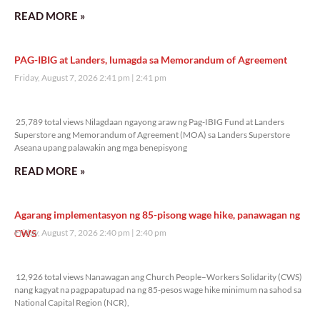
READ MORE »
PAG-IBIG at Landers, lumagda sa Memorandum of Agreement
Friday, August 7, 2026 2:41 pm
2:41 pm
25,789 total views
25,789 total views Nilagdaan ngayong araw ng Pag-IBIG Fund at Landers
Superstore ang Memorandum of Agreement (MOA) sa Landers Superstore
Aseana upang palawakin ang mga benepisyong
READ MORE »
Agarang implementasyon ng 85-pisong wage hike, panawagan ng
CWS
Friday, August 7, 2026 2:40 pm
2:40 pm
12,926 total views
12,926 total views Nanawagan ang Church People–Workers Solidarity (CWS)
nang kagyat na pagpapatupad na ng 85-pesos wage hike minimum na sahod sa
National Capital Region (NCR),