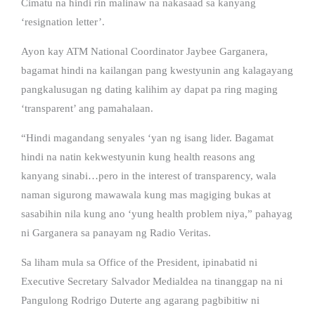
Cimatu na hindi rin malinaw na nakasaad sa kanyang
‘resignation letter’.
Ayon kay ATM National Coordinator Jaybee Garganera,
bagamat hindi na kailangan pang kwestyunin ang kalagayang
pangkalusugan ng dating kalihim ay dapat pa ring maging
‘transparent’ ang pamahalaan.
“Hindi magandang senyales ‘yan ng isang lider. Bagamat
hindi na natin kekwestyunin kung health reasons ang
kanyang sinabi…pero in the interest of transparency, wala
naman sigurong mawawala kung mas magiging bukas at
sasabihin nila kung ano ‘yung health problem niya,” pahayag
ni Garganera sa panayam ng Radio Veritas.
Sa liham mula sa Office of the President, ipinabatid ni
Executive Secretary Salvador Medialdea na tinanggap na ni
Pangulong Rodrigo Duterte ang agarang pagbibitiw ni