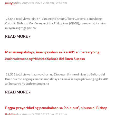
misyon
Wednesday, August 5, 2026 2:58 pm
2:58 pm
28,645 total views
28,645 total views Iginiit ni Lipa Archbishop Gilbert Garcera, pangulo ng
Catholic Bishops’ Conference of the Philippines (CBCP), na may natatanging
misyon ang mga pari sa
READ MORE »
Mananampalataya, inaanyayahan sa ika-401 anibersaryo ng
enthronement ng Nuestra Señora del Buen Suceso
Wednesday, August 5, 2026 2:32 pm
2:32 pm
21,553 total views
21,553 total views Inaanyayahan ng Diocesan Shrine of Nuestra Señora del
Buen Suceso ang mga mananampalataya na makiisa sa pagdiriwang ng ika-401
anibersaryo ng enthronement ng
READ MORE »
Pagpa-prayoridad ng pamahalaan sa “dole-out”, pinuna ni Bishop
Pabillo
Wednesday, August 5, 2026 2:27 pm
2:27 pm