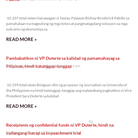
10,107 total views
10,107 total views Nanawagan si Taytay, Palawan Bishop Broderick Pabillo sa
pamahalaan na magsulong ng mga totoo at pangmatagalang solusyon sa mga
suliranin ng ekonomiya sa
READ MORE »
Pambabatikos ni VP Duterte sa kalidad ng pamamahayag sa
Pilipinas, hindi katanggap-tanggap
Wednesday, August 5, 2026 2:14 pm
2:14 pm
10,199 total views
10,199 total views Binigyan-diin ng propesor ng Journalism sa University of
the Philippines na hindi katanggap-tanggap ang malawakang pagbatikos ni Vice
President Sara Duterte sa kalidad
READ MORE »
Receipients ng confidential funds ni VP Duterte, hindi na
kailangang iharap sa impeachment trial
Wednesday, August 5, 2026 1:49 pm
1:49 pm