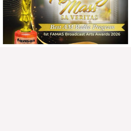
179,303 total views
179,303 total views Mga Kapanalig, karapatan ng bawat tao ang magkaroon ng
disenteng tahanan. Para masabing disente, dapat itong sapat, ligtas, may
seguridad, at nagbibigay-daan sa
READ MORE »
Hindi nakatutuwang biro
Tuesday, August 4, 2026 7:00 am
7:00 am
209,984 total views
209,984 total views Mga Kapanalig, mabuti pa si Japanese Ambassador to the
Philippines na si Endo Kazuya, maraming pagpipiliang bahay dito sa Pilipinas.
Sa isang privilege
READ MORE »
Sino ang papasan ng system-loss?
Monday, August 3, 2026 7:00 am
7:00 am