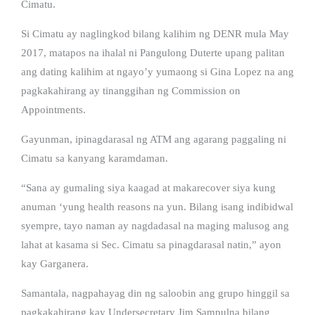
Cimatu.
Si Cimatu ay naglingkod bilang kalihim ng DENR mula May
2017, matapos na ihalal ni Pangulong Duterte upang palitan
ang dating kalihim at ngayo’y yumaong si Gina Lopez na ang
pagkakahirang ay tinanggihan ng Commission on
Appointments.
Gayunman, ipinagdarasal ng ATM ang agarang paggaling ni
Cimatu sa kanyang karamdaman.
“Sana ay gumaling siya kaagad at makarecover siya kung
anuman ‘yung health reasons na yun. Bilang isang indibidwal
syempre, tayo naman ay nagdadasal na maging malusog ang
lahat at kasama si Sec. Cimatu sa pinagdarasal natin,” ayon
kay Garganera.
Samantala, nagpahayag din ng saloobin ang grupo hinggil sa
pagkakahirang kay Undersecretary Jim Sampulna bilang