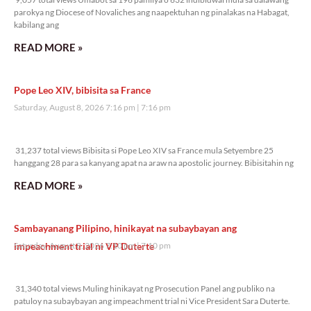
parokya ng Diocese of Novaliches ang naapektuhan ng pinalakas na Habagat,
kabilang ang
READ MORE »
Pope Leo XIV, bibisita sa France
Saturday, August 8, 2026 7:16 pm
7:16 pm
31,237 total views
31,237 total views Bibisita si Pope Leo XIV sa France mula Setyembre 25
hanggang 28 para sa kanyang apat na araw na apostolic journey. Bibisitahin ng
READ MORE »
Sambayanang Pilipino, hinikayat na subaybayan ang
impeachment trial ni VP Duterte
Saturday, August 8, 2026 7:10 pm
7:10 pm
31,340 total views
31,340 total views Muling hinikayat ng Prosecution Panel ang publiko na
patuloy na subaybayan ang impeachment trial ni Vice President Sara Duterte.