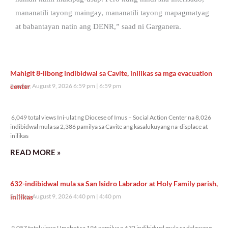
mananatili tayong maingay, mananatili tayong mapagmatyag
at babantayan natin ang DENR,” saad ni Garganera.
Mahigit 8-libong indibidwal sa Cavite, inilikas sa mga evacuation
center
Sunday, August 9, 2026 6:59 pm
6:59 pm
6,049 total views
6,049 total views Ini-ulat ng Diocese of Imus – Social Action Center na 8,026
indibidwal mula sa 2,386 pamilya sa Cavite ang kasalukuyang na-displace at
inilikas
READ MORE »
632-indibidwal mula sa San Isidro Labrador at Holy Family parish,
inilikas
Sunday, August 9, 2026 4:40 pm
4:40 pm
9,057 total views
9,057 total views Umabot sa 196 pamilya o 632 indibidwal mula sa dalawang