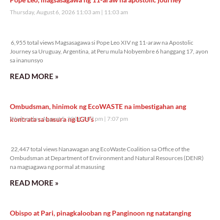
Thursday, August 6, 2026 11:03 am
11:03 am
6,955 total views
6,955 total views Magsasagawa si Pope Leo XIV ng 11-araw na Apostolic
Journey sa Uruguay, Argentina, at Peru mula Nobyembre 6 hanggang 17, ayon
sa inanunsyo
READ MORE »
Ombudsman, hinimok ng EcoWASTE na imbestigahan ang
kontrata sa basura ng LGU’s
Wednesday, August 5, 2026 7:07 pm
7:07 pm
22,447 total views
22,447 total views Nanawagan ang EcoWaste Coalition sa Office of the
Ombudsman at Department of Environment and Natural Resources (DENR)
na magsagawa ng pormal at masusing
READ MORE »
Obispo at Pari, pinagkalooban ng Panginoon ng natatanging