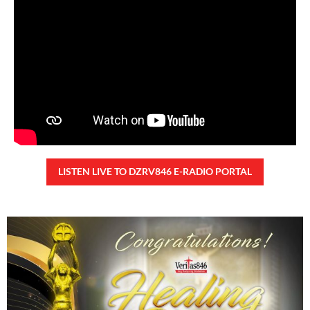
45,350 total views
45,350 total views Kapanalig, sa ikalimang SONA ng Pangulong Ferdinand
Marcos Jr., idinetalye nito ang maraming accomplishment ng administrasyon.
Pero, nakalimutan ni PBBM na i-ulat sa
READ MORE »
CONFIDENTIAL FUND
Friday, August 7, 2026 7:00 am
7:00 am
109,909 total views
109,909 total views Kapanalig, sa impeachment trial ni Vice President Sara
Duterte, naging malinaw sa madlang bayan na ang “confidential fund” ay isang
public fund o
READ MORE »
Karapatan sa disenteng tahanan
Wednesday, August 5, 2026 7:00 am
7:00 am