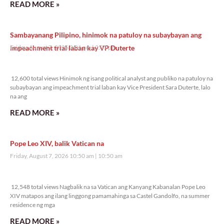
READ MORE »
Sambayanang Pilipino, hinimok na patuloy na subaybayan ang
impeachment trial laban kay VP Duterte
Friday, August 7, 2026 2:01 pm
2:01 pm
12,600 total views
12,600 total views Hinimok ng isang political analyst ang publiko na patuloy na
subaybayan ang impeachment trial laban kay Vice President Sara Duterte, lalo
na ang
READ MORE »
Pope Leo XIV, balik Vatican na
Friday, August 7, 2026 10:50 am
10:50 am
12,548 total views
12,548 total views Nagbalik na sa Vatican ang Kanyang Kabanalan Pope Leo
XIV matapos ang ilang linggong pamamahinga sa Castel Gandolfo, na summer
residence ng mga
READ MORE »