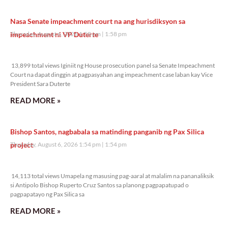
Nasa Senate impeachment court na ang hurisdiksyon sa
impeachment ni VP Duterte
Thursday, August 6, 2026 1:58 pm
1:58 pm
13,899 total views
13,899 total views Iginiit ng House prosecution panel sa Senate Impeachment
Court na dapat dinggin at pagpasyahan ang impeachment case laban kay Vice
President Sara Duterte
READ MORE »
Bishop Santos, nagbabala sa matinding panganib ng Pax Silica
project
Thursday, August 6, 2026 1:54 pm
1:54 pm
14,113 total views
14,113 total views Umapela ng masusing pag-aaral at malalim na pananaliksik
si Antipolo Bishop Ruperto Cruz Santos sa planong pagpapatupad o
pagpapatayo ng Pax Silica sa
READ MORE »