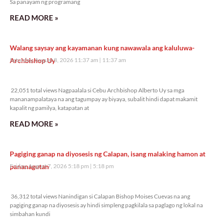
Sa panayam ng programang
READ MORE »
Walang saysay ang kayamanan kung nawawala ang kaluluwa-
Archbishop Uy
Saturday, August 8, 2026 11:37 am
11:37 am
22,051 total views
22,051 total views Nagpaalala si Cebu Archbishop Alberto Uy sa mga
mananampalataya na ang tagumpay ay biyaya, subalit hindi dapat makamit
kapalit ng pamilya, katapatan at
READ MORE »
Pagiging ganap na diyosesis ng Calapan, isang malaking hamon at
pananagutan
Friday, August 7, 2026 5:18 pm
5:18 pm
36,312 total views
36,312 total views Nanindigan si Calapan Bishop Moises Cuevas na ang
pagiging ganap na diyosesis ay hindi simpleng pagkilala sa paglago ng lokal na
simbahan kundi