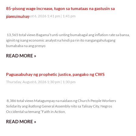
85-pisong wage increase, tugon sa tumataas na gastusin sa
pamumuhay
Thursday, August 6, 2026 1:41 pm
1:41 pm
13,565 total views
13,565 total views Bagama’t unti-unting bumabagal ang inflation rate sa bansa,
iginiit ng isang economic analyst na hindi pa rin ito nangangahulugang
bumababa na ang presyo
READ MORE »
Pagsasabuhay ng prophetic justice, pangako ng CWS
Thursday, August 6, 2026 1:30 pm
1:30 pm
8,386 total views
8,386 total views Matagumpay na naidaos ng Church People Workers
Solidarity ang ikatlong General Assembly nito sa Talisay City, Negros
Occidental sa temang “Faith in Action,
READ MORE »