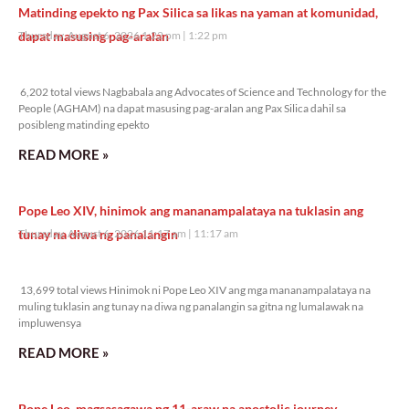
Matinding epekto ng Pax Silica sa likas na yaman at komunidad,
dapat masusing pag-aralan
Thursday, August 6, 2026 1:22 pm
1:22 pm
6,202 total views
6,202 total views Nagbabala ang Advocates of Science and Technology for the
People (AGHAM) na dapat masusing pag-aralan ang Pax Silica dahil sa
posibleng matinding epekto
READ MORE »
Pope Leo XIV, hinimok ang mananampalataya na tuklasin ang
tunay na diwa ng panalangin
Thursday, August 6, 2026 11:17 am
11:17 am
13,699 total views
13,699 total views Hinimok ni Pope Leo XIV ang mga mananampalataya na
muling tuklasin ang tunay na diwa ng panalangin sa gitna ng lumalawak na
impluwensya
READ MORE »
Pope Leo, magsasagawa ng 11-araw na apostolic journey