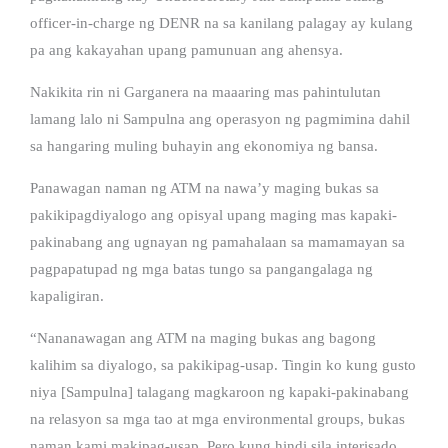
officer-in-charge ng DENR na sa kanilang palagay ay kulang
pa ang kakayahan upang pamunuan ang ahensya.
Nakikita rin ni Garganera na maaaring mas pahintulutan
lamang lalo ni Sampulna ang operasyon ng pagmimina dahil
sa hangaring muling buhayin ang ekonomiya ng bansa.
Panawagan naman ng ATM na nawa’y maging bukas sa
pakikipagdiyalogo ang opisyal upang maging mas kapaki-
pakinabang ang ugnayan ng pamahalaan sa mamamayan sa
pagpapatupad ng mga batas tungo sa pangangalaga ng
kapaligiran.
“Nananawagan ang ATM na maging bukas ang bagong
kalihim sa diyalogo, sa pakikipag-usap. Tingin ko kung gusto
niya [Sampulna] talagang magkaroon ng kapaki-pakinabang
na relasyon sa mga tao at mga environmental groups, bukas
naman kami makipag-usap. Pero kung hindi sila interisado,