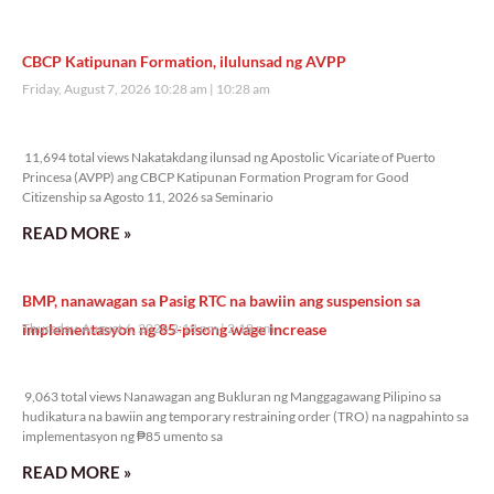
CBCP Katipunan Formation, ilulunsad ng AVPP
Friday, August 7, 2026 10:28 am
10:28 am
11,694 total views
11,694 total views Nakatakdang ilunsad ng Apostolic Vicariate of Puerto
Princesa (AVPP) ang CBCP Katipunan Formation Program for Good
Citizenship sa Agosto 11, 2026 sa Seminario
READ MORE »
BMP, nanawagan sa Pasig RTC na bawiin ang suspension sa
implementasyon ng 85-pisong wage increase
Thursday, August 6, 2026 2:18 pm
2:18 pm
9,063 total views
9,063 total views Nanawagan ang Bukluran ng Manggagawang Pilipino sa
hudikatura na bawiin ang temporary restraining order (TRO) na nagpahinto sa
implementasyon ng ₱85 umento sa
READ MORE »