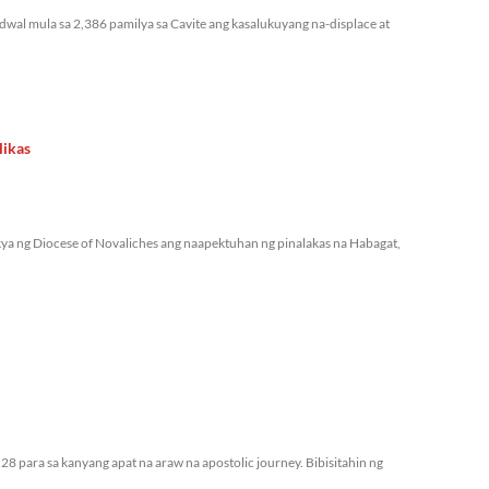
bidwal mula sa 2,386 pamilya sa Cavite ang kasalukuyang na-displace at
likas
ya ng Diocese of Novaliches ang naapektuhan ng pinalakas na Habagat,
28 para sa kanyang apat na araw na apostolic journey. Bibisitahin ng