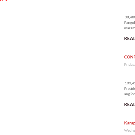
38
38,480
Pangul
marami
nakali
READ
CONF
Friday
10
103,45
Presid
ang “co
READ
Karap
Wednes