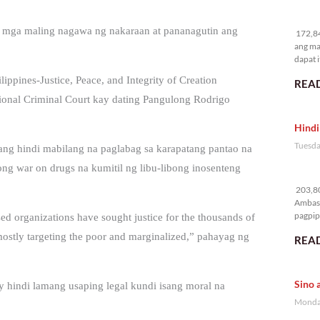
17
 mga maling nagawa ng nakaraan at pananagutin ang
172,84
ang ma
dapat i
ippines-Justice, Peace, and Integrity of Creation
READ
onal Criminal Court kay dating Pangulong Rodrigo
Hindi
Tuesda
g hindi mabilang na paglabag sa karapatang pantao na
ng war on drugs na kumitil ng libu-libong inosenteng
20
203,80
Ambass
pagpipi
sed organizations have sought justice for the thousands of
 mostly targeting the poor and marginalized,” pahayag ng
READ
Sino 
y hindi lamang usaping legal kundi isang moral na
Monday