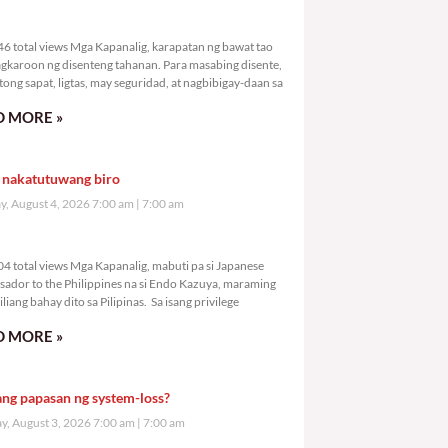
2,846 total views
6 total views Mga Kapanalig, karapatan ng bawat tao
gkaroon ng disenteng tahanan. Para masabing disente,
tong sapat, ligtas, may seguridad, at nagbibigay-daan sa
 MORE »
 nakatutuwang biro
y, August 4, 2026 7:00 am
7:00 am
3,804 total views
4 total views Mga Kapanalig, mabuti pa si Japanese
ador to the Philippines na si Endo Kazuya, maraming
liang bahay dito sa Pilipinas. Sa isang privilege
 MORE »
ang papasan ng system-loss?
, August 3, 2026 7:00 am
7:00 am