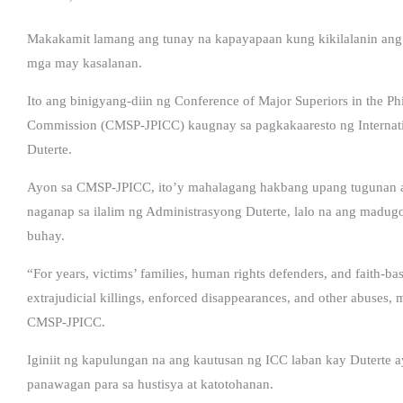
Makakamit lamang ang tunay na kapayapaan kung kikilalanin ang
mga may kasalanan.
Ito ang binigyang-diin ng Conference of Major Superiors in the Phil
Commission (CMSP-JPICC) kaugnay sa pagkakaaresto ng Internati
Duterte.
Ayon sa CMSP-JPICC, ito’y mahalagang hakbang upang tugunan an
naganap sa ilalim ng Administrasyong Duterte, lalo na ang madugo
buhay.
“For years, victims’ families, human rights defenders, and faith-ba
extrajudicial killings, enforced disappearances, and other abuses,
CMSP-JPICC.
Iginiit ng kapulungan na ang kautusan ng ICC laban kay Duterte a
panawagan para sa hustisya at katotohanan.