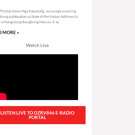
5,670 total views
0 total views Mga Kapanalig, isa sa mga umani ng
bong palakpakan sa State of the Nation Address (o
ni Pangulong Bongbong Marcos Jr ay
 MORE »
Watch Live
LISTEN LIVE TO DZRV846 E-RADIO
PORTAL