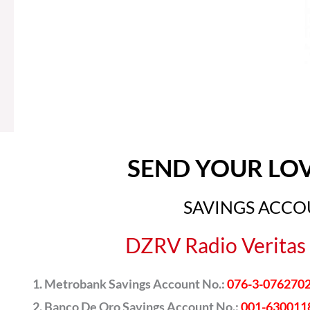
SEND YOUR LO
SAVINGS ACC
DZRV Radio Veritas 
Metrobank Savings Account No.:
076-3-076270
Banco De Oro Savings Account No.:
001-630011