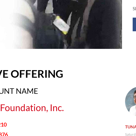
S
VE OFFERING
OUNT NAME
Foundation, Inc.
210
TUNA
876
Saturd