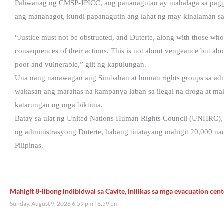
Paliwanag ng CMSP-JPICC, ang pananagutan ay mahalaga sa paggal
ang mananagot, kundi papanagutin ang lahat ng may kinalaman sa
“Justice must not be obstructed, and Duterte, along with those who 
consequences of their actions. This is not about vengeance but abo
poor and vulnerable,” giit ng kapulungan.
Una nang nanawagan ang Simbahan at human rights groups sa admi
wakasan ang marahas na kampanya laban sa ilegal na droga at ma
katarungan ng mga biktima.
Batay sa ulat ng United Nations Human Rights Council (UNHRC), 
ng administrasyong Duterte, habang tinatayang mahigit 20,000 nam
Pilipinas.
Mahigit 8-libong indibidwal sa Cavite, inilikas sa mga evacuation cent
Sunday, August 9, 2026 6:59 pm
6:59 pm
2,739 total views