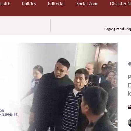
ealth
Politics
Editorial
Social Zone
Disaster 
Bagong Papal Chapl
P
D
k