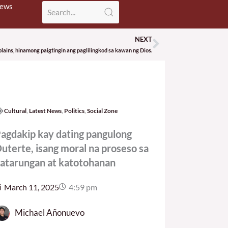
News
NEXT
Next
ains, hinamong paigtingin ang paglilingkod sa kawan ng Dios.
Cultural
,
Latest News
,
Politics
,
Social Zone
agdakip kay dating pangulong
uterte, isang moral na proseso sa
atarungan at katotohanan
March 11, 2025
4:59 pm
Michael Añonuevo