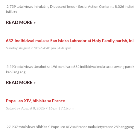
2,739 total views Ini-ulat ng Diocese of Imus – Social Action Center na 8,026 indi
inilikas
READ MORE »
632-indibidwal mula sa San Isidro Labrador at Holy Family parish, ini
Sunday, August 9, 2026 4:40 pm
4:40 pm
5,590 total views
5,590 total views Umabot sa 196 pamilya o 632 indibidwal mula sa dalawang parok
kabilang ang
READ MORE »
Pope Leo XIV, bibisita sa France
Saturday, August 8, 2026 7:16 pm
7:16 pm
27,937 total views
27,937 total views Bibisita si Pope Leo XIV sa France mula Setyembre 25 hanggang 