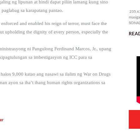
ing ng lipunan at hindi dapat piliin lamang kung sino
23
 paglabag sa karapatang pantao.
235,67
masiga
SONA) 
enforced and enabled his reign of terror, must face the
ut upholding the dignity of every person, especially the
READ
nistrasyong ni Pangulong Ferdinand Marcos, Jr., upang
kipagtulungan sa imbestigasyon ng ICC para sa
halos 9,000 katao ang nasawi sa ilalim ng War on Drugs
an ayon sa iba’t ibang human rights organizations sa
er