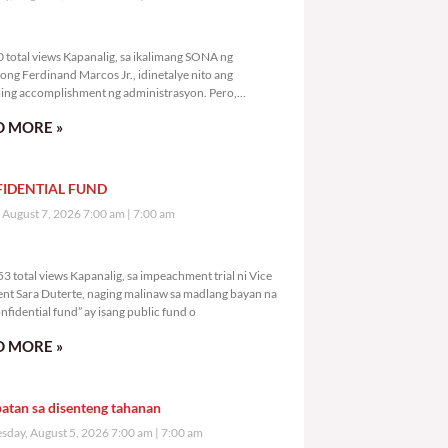
,480 total views
 total views Kapanalig, sa ikalimang SONA ng
ong Ferdinand Marcos Jr., idinetalye nito ang
ng accomplishment ng administrasyon. Pero,
mutan ni PBBM na i-ulat sa
 MORE »
IDENTIAL FUND
, August 7, 2026 7:00 am
7:00 am
3,453 total views
3 total views Kapanalig, sa impeachment trial ni Vice
ent Sara Duterte, naging malinaw sa madlang bayan na
nfidential fund” ay isang public fund o
 MORE »
atan sa disenteng tahanan
day, August 5, 2026 7:00 am
7:00 am