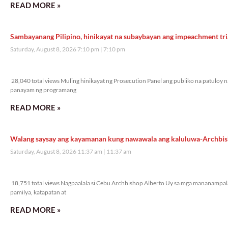
READ MORE »
Sambayanang Pilipino, hinikayat na subaybayan ang impeachment tri
Saturday, August 8, 2026 7:10 pm
7:10 pm
28,040 total views
28,040 total views Muling hinikayat ng Prosecution Panel ang publiko na patuloy n
panayam ng programang
READ MORE »
Walang saysay ang kayamanan kung nawawala ang kaluluwa-Archbi
Saturday, August 8, 2026 11:37 am
11:37 am
18,751 total views
18,751 total views Nagpaalala si Cebu Archbishop Alberto Uy sa mga mananampalat
pamilya, katapatan at
READ MORE »