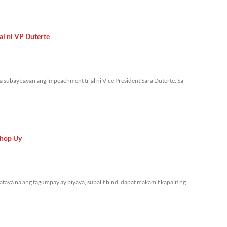
al ni VP Duterte
a subaybayan ang impeachment trial ni Vice President Sara Duterte. Sa
shop Uy
aya na ang tagumpay ay biyaya, subalit hindi dapat makamit kapalit ng