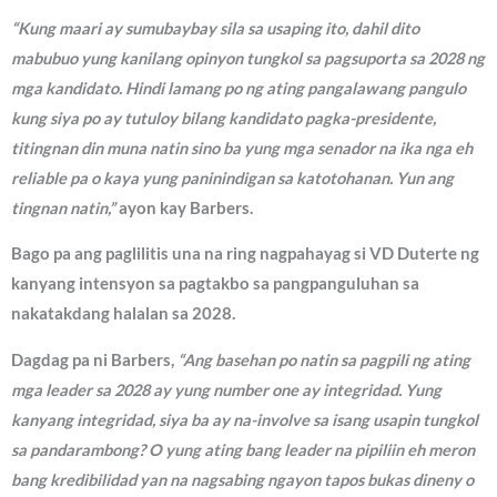
“Kung maari ay sumubaybay sila sa usaping ito, dahil dito
mabubuo yung kanilang opinyon tungkol sa pagsuporta sa 2028 ng
mga kandidato. Hindi lamang po ng ating pangalawang pangulo
kung siya po ay tutuloy bilang kandidato pagka-presidente,
titingnan din muna natin sino ba yung mga senador na ika nga eh
reliable pa o kaya yung paninindigan sa katotohanan. Yun ang
tingnan natin,”
ayon kay Barbers.
Bago pa ang paglilitis una na ring nagpahayag si VD Duterte ng
kanyang intensyon sa pagtakbo sa pangpanguluhan sa
nakatakdang halalan sa 2028.
Dagdag pa ni Barbers,
“Ang basehan po natin sa pagpili ng ating
mga leader sa 2028 ay yung number one ay integridad. Yung
kanyang integridad, siya ba ay na-involve sa isang usapin tungkol
sa pandarambong? O yung ating bang leader na pipiliin eh meron
bang kredibilidad yan na nagsabing ngayon tapos bukas dineny o