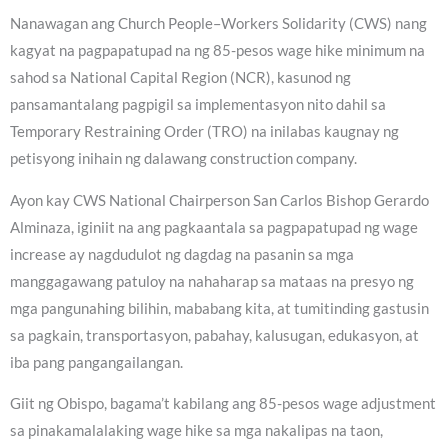
Nanawagan ang Church People–Workers Solidarity (CWS) nang
kagyat na pagpapatupad na ng 85-pesos wage hike minimum na
sahod sa National Capital Region (NCR), kasunod ng
pansamantalang pagpigil sa implementasyon nito dahil sa
Temporary Restraining Order (TRO) na inilabas kaugnay ng
petisyong inihain ng dalawang construction company.
Ayon kay CWS National Chairperson San Carlos Bishop Gerardo
Alminaza, iginiit na ang pagkaantala sa pagpapatupad ng wage
increase ay nagdudulot ng dagdag na pasanin sa mga
manggagawang patuloy na nahaharap sa mataas na presyo ng
mga pangunahing bilihin, mababang kita, at tumitinding gastusin
sa pagkain, transportasyon, pabahay, kalusugan, edukasyon, at
iba pang pangangailangan.
Giit ng Obispo, bagama’t kabilang ang 85-pesos wage adjustment
sa pinakamalalaking wage hike sa mga nakalipas na taon,