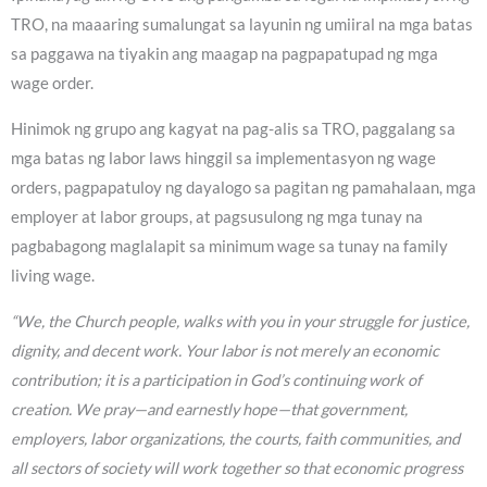
TRO, na maaaring sumalungat sa layunin ng umiiral na mga batas
sa paggawa na tiyakin ang maagap na pagpapatupad ng mga
wage order.
Hinimok ng grupo ang kagyat na pag-alis sa TRO, paggalang sa
mga batas ng labor laws hinggil sa implementasyon ng wage
orders, pagpapatuloy ng dayalogo sa pagitan ng pamahalaan, mga
employer at labor groups, at pagsusulong ng mga tunay na
pagbabagong maglalapit sa minimum wage sa tunay na family
living wage.
“We, the Church people, walks with you in your struggle for justice,
dignity, and decent work. Your labor is not merely an economic
contribution; it is a participation in God’s continuing work of
creation. We pray—and earnestly hope—that government,
employers, labor organizations, the courts, faith communities, and
all sectors of society will work together so that economic progress