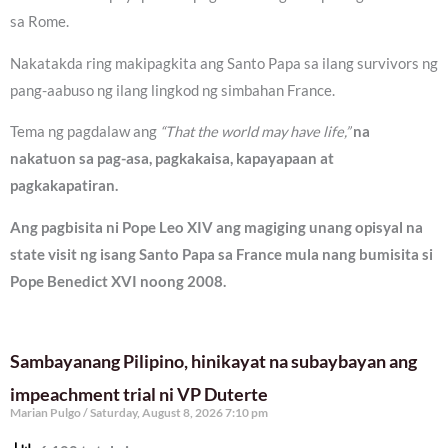
sa Rome.
Nakatakda ring makipagkita ang Santo Papa sa ilang survivors ng
pang-aabuso ng ilang lingkod ng simbahan France.
Tema ng pagdalaw ang
“That the world may have life,”
na
nakatuon sa pag-asa, pagkakaisa, kapayapaan at
pagkakapatiran.
Ang pagbisita ni Pope Leo XIV ang magiging unang opisyal na
state visit ng isang Santo Papa sa France mula nang bumisita si
Pope Benedict XVI noong 2008.
Sambayanang Pilipino, hinikayat na subaybayan ang
impeachment trial ni VP Duterte
Marian Pulgo
Saturday, August 8, 2026 7:10 pm