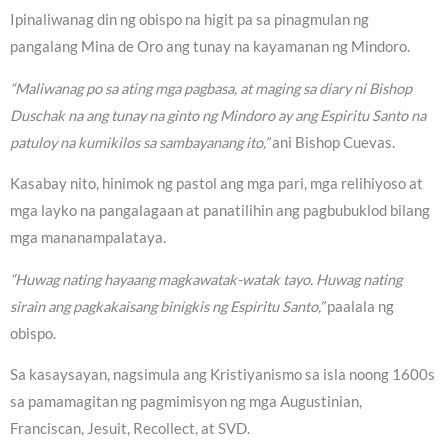
Ipinaliwanag din ng obispo na higit pa sa pinagmulan ng
pangalang Mina de Oro ang tunay na kayamanan ng Mindoro.
“Maliwanag po sa ating mga pagbasa, at maging sa diary ni Bishop
Duschak na ang tunay na ginto ng Mindoro ay ang Espiritu Santo na
patuloy na kumikilos sa sambayanang ito,”
ani Bishop Cuevas.
Kasabay nito, hinimok ng pastol ang mga pari, mga relihiyoso at
mga layko na pangalagaan at panatilihin ang pagbubuklod bilang
mga mananampalataya.
“Huwag nating hayaang magkawatak-watak tayo. Huwag nating
sirain ang pagkakaisang binigkis ng Espiritu Santo,”
paalala ng
obispo.
Sa kasaysayan, nagsimula ang Kristiyanismo sa isla noong 1600s
sa pamamagitan ng pagmimisyon ng mga Augustinian,
Franciscan, Jesuit, Recollect, at SVD.