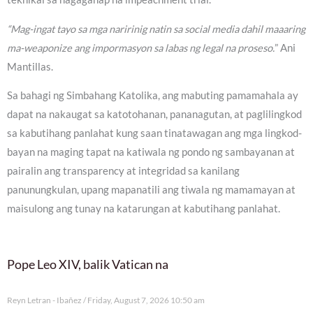
“Mag-ingat tayo sa mga naririnig natin sa social media dahil maaaring
ma-weaponize ang impormasyon sa labas ng legal na proseso.
” Ani
Mantillas.
Sa bahagi ng Simbahang Katolika, ang mabuting pamamahala ay
dapat na nakaugat sa katotohanan, pananagutan, at paglilingkod
sa kabutihang panlahat kung saan tinatawagan ang mga lingkod-
bayan na maging tapat na katiwala ng pondo ng sambayanan at
pairalin ang transparency at integridad sa kanilang
panunungkulan, upang mapanatili ang tiwala ng mamamayan at
maisulong ang tunay na katarungan at kabutihang panlahat.
Pope Leo XIV, balik Vatican na
Reyn Letran - Ibañez
Friday, August 7, 2026 10:50 am