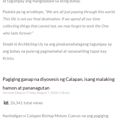
at tagumpay ang mangibabaw sa ating buhay.
Paalala pa ng arsobispo,
“We are all just passing through this world.
This life is not our final destination. If we spend all our time
collecting things that cannot last, we may forget to seek the One
who lasts forever.”
Sinabi ni Archbishop Uy na ang pinakamahalagang tagumpay ay
ang buhay na puno ng pagmamahal at nananatiling tapat kay
Kristo.
Pagiging ganap na diyosesis ng Calapan, isang malaking
hamon at pananagutan
Norman Dequia
Friday, August 7, 2026 5:18 pm
26,341 total views
Nanindigan si Calapan Bishop Moises Cuevas na ang pagiging