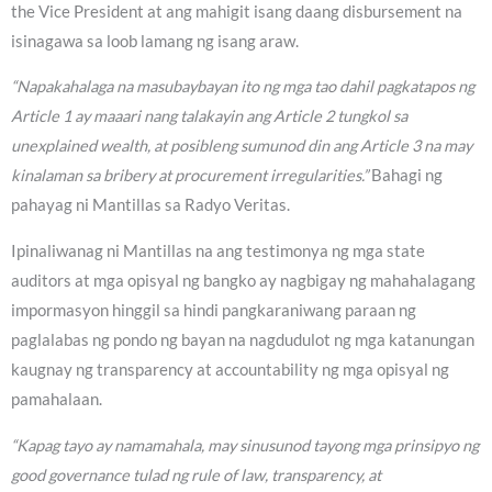
the Vice President at ang mahigit isang daang disbursement na
isinagawa sa loob lamang ng isang araw.
“Napakahalaga na masubaybayan ito ng mga tao dahil pagkatapos ng
Article 1 ay maaari nang talakayin ang Article 2 tungkol sa
unexplained wealth, at posibleng sumunod din ang Article 3 na may
kinalaman sa bribery at procurement irregularities.”
Bahagi ng
pahayag ni Mantillas sa Radyo Veritas.
Ipinaliwanag ni Mantillas na ang testimonya ng mga state
auditors at mga opisyal ng bangko ay nagbigay ng mahahalagang
impormasyon hinggil sa hindi pangkaraniwang paraan ng
paglalabas ng pondo ng bayan na nagdudulot ng mga katanungan
kaugnay ng transparency at accountability ng mga opisyal ng
pamahalaan.
“Kapag tayo ay namamahala, may sinusunod tayong mga prinsipyo ng
good governance tulad ng rule of law, transparency, at