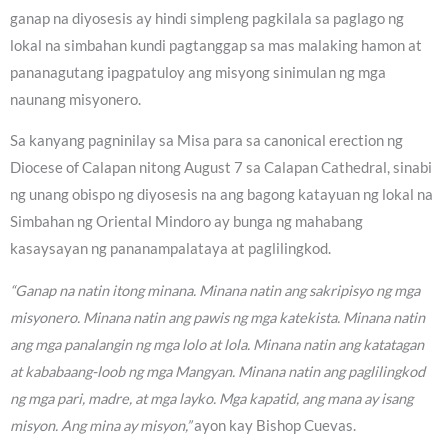
ganap na diyosesis ay hindi simpleng pagkilala sa paglago ng
lokal na simbahan kundi pagtanggap sa mas malaking hamon at
pananagutang ipagpatuloy ang misyong sinimulan ng mga
naunang misyonero.
Sa kanyang pagninilay sa Misa para sa canonical erection ng
Diocese of Calapan nitong August 7 sa Calapan Cathedral, sinabi
ng unang obispo ng diyosesis na ang bagong katayuan ng lokal na
Simbahan ng Oriental Mindoro ay bunga ng mahabang
kasaysayan ng pananampalataya at paglilingkod.
“Ganap na natin itong minana. Minana natin ang sakripisyo ng mga
misyonero. Minana natin ang pawis ng mga katekista. Minana natin
ang mga panalangin ng mga lolo at lola. Minana natin ang katatagan
at kababaang-loob ng mga Mangyan. Minana natin ang paglilingkod
ng mga pari, madre, at mga layko. Mga kapatid, ang mana ay isang
misyon. Ang mina ay misyon,”
ayon kay Bishop Cuevas.