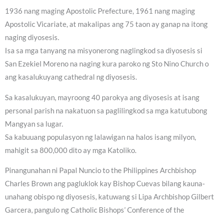
1936 nang maging Apostolic Prefecture, 1961 nang maging
Apostolic Vicariate, at makalipas ang 75 taon ay ganap na itong
naging diyosesis.
Isa sa mga tanyang na misyonerong naglingkod sa diyosesis si
San Ezekiel Moreno na naging kura paroko ng Sto Nino Church o
ang kasalukuyang cathedral ng diyosesis.
Sa kasalukuyan, mayroong 40 parokya ang diyosesis at isang
personal parish na nakatuon sa paglilingkod sa mga katutubong
Mangyan sa lugar.
Sa kabuuang populasyon ng lalawigan na halos isang milyon,
mahigit sa 800,000 dito ay mga Katoliko.
Pinangunahan ni Papal Nuncio to the Philippines Archbishop
Charles Brown ang pagluklok kay Bishop Cuevas bilang kauna-
unahang obispo ng diyosesis, katuwang si Lipa Archbishop Gilbert
Garcera, pangulo ng Catholic Bishops’ Conference of the