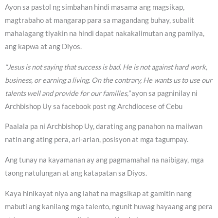
Ayon sa pastol ng simbahan hindi masama ang magsikap,
magtrabaho at mangarap para sa magandang buhay, subalit
mahalagang tiyakin na hindi dapat nakakalimutan ang pamilya,
ang kapwa at ang Diyos.
“Jesus is not saying that success is bad. He is not against hard work,
business, or earning a living. On the contrary, He wants us to use our
talents well and provide for our families,”
ayon sa pagninilay ni
Archbishop Uy sa facebook post ng Archdiocese of Cebu
Paalala pa ni Archbishop Uy, darating ang panahon na maiiwan
natin ang ating pera, ari-arian, posisyon at mga tagumpay.
Ang tunay na kayamanan ay ang pagmamahal na naibigay, mga
taong natulungan at ang katapatan sa Diyos.
Kaya hinikayat niya ang lahat na magsikap at gamitin nang
mabuti ang kanilang mga talento, ngunit huwag hayaang ang pera