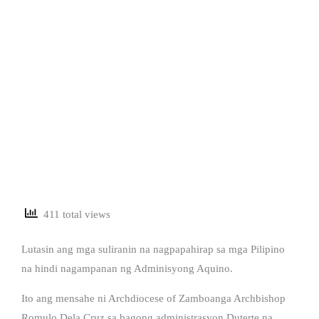
411 total views
Lutasin ang mga suliranin na nagpapahirap sa mga Pilipino
na hindi nagampanan ng Adminisyong Aquino.
Ito ang mensahe ni Archdiocese of Zamboanga Archbishop
Romulo Dela Cruz sa bagong administrasyon Duterte na