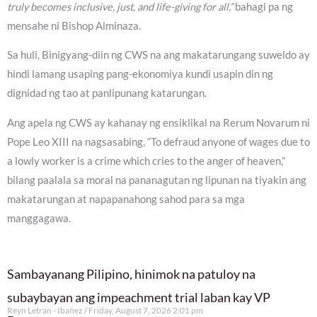
truly becomes inclusive, just, and life-giving for all,”
bahagi pa ng
mensahe ni Bishop Alminaza.
Sa huli, Binigyang-diin ng CWS na ang makatarungang suweldo ay
hindi lamang usaping pang-ekonomiya kundi usapin din ng
dignidad ng tao at panlipunang katarungan.
Ang apela ng CWS ay kahanay ng ensiklikal na Rerum Novarum ni
Pope Leo XIII na nagsasabing, “To defraud anyone of wages due to
a lowly worker is a crime which cries to the anger of heaven,”
bilang paalala sa moral na pananagutan ng lipunan na tiyakin ang
makatarungan at napapanahong sahod para sa mga
manggagawa.
Sambayanang Pilipino, hinimok na patuloy na
subaybayan ang impeachment trial laban kay VP
Reyn Letran - Ibañez
Friday, August 7, 2026 2:01 pm