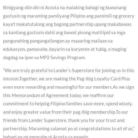
Binigyang-diin din ni Acosta na malaking bahagi ng buwanang
gastusin ng maraming pamilyang Pilipino ang pamimili ng grocery
kaya’t makatutulong ang bagong partnership upang makabawas
sa kanilang gastusin dahil ang bawat pisong matitipid sa mga
pangunahing pangangailangan ay maaaring mailaan sa
edukasyon, pamasahe, bayarin sa kuryente at tubig, o maging
dagdag na ipon sa MP2 Savings Program.
“We are truly grateful to Lander’s Superstore for joining us in this
mission.Together, we are making the Pag-ibig Loyalty Card Plus
even more rewarding and meaningful for our members.As we sign
this Memorandum of Agreement today, we reaffirm our
commitment to helping Filipino families save more, spend wisely,
and enjoy greater value from their pag-ibig membership.To our
friends from Lander Superstore, thank you for your trust and
partnership. Maraming salamat po at congratulations to all of us,”
bahagi pa ng mensahe ni Acosta sa gawain.