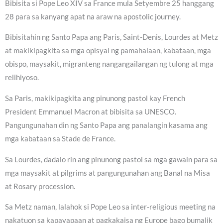
Bibisita si Pope Leo XIV sa France mula Setyembre 25 hanggang
28 para sa kanyang apat na araw na apostolic journey.
Bibisitahin ng Santo Papa ang Paris, Saint-Denis, Lourdes at Metz
at makikipagkita sa mga opisyal ng pamahalaan, kabataan, mga
obispo, maysakit, migranteng nangangailangan ng tulong at mga
relihiyoso.
Sa Paris, makikipagkita ang pinunong pastol kay French
President Emmanuel Macron at bibisita sa UNESCO.
Pangungunahan din ng Santo Papa ang panalangin kasama ang
mga kabataan sa Stade de France.
Sa Lourdes, dadalo rin ang pinunong pastol sa mga gawain para sa
mga maysakit at pilgrims at pangungunahan ang Banal na Misa
at Rosary procession.
Sa Metz naman, lalahok si Pope Leo sa inter-religious meeting na
nakatuon sa kapayapaan at pagkakaisa ng Europe bago bumalik