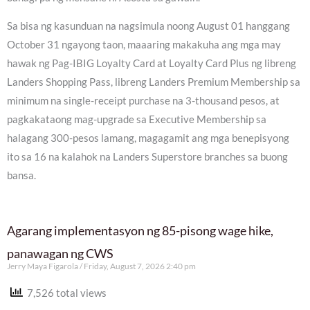
Sa bisa ng kasunduan na nagsimula noong August 01 hanggang
October 31 ngayong taon, maaaring makakuha ang mga may
hawak ng Pag-IBIG Loyalty Card at Loyalty Card Plus ng libreng
Landers Shopping Pass, libreng Landers Premium Membership sa
minimum na single-receipt purchase na 3-thousand pesos, at
pagkakataong mag-upgrade sa Executive Membership sa
halagang 300-pesos lamang, magagamit ang mga benepisyong
ito sa 16 na kalahok na Landers Superstore branches sa buong
bansa.
Agarang implementasyon ng 85-pisong wage hike,
panawagan ng CWS
Jerry Maya Figarola
Friday, August 7, 2026 2:40 pm
7,526 total views