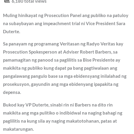
6,180 total views
Muling hinikayat ng Prosecution Panel ang publiko na patuloy
na subaybayan ang impeachment trial ni Vice President Sara
Duterte.
Sa panayam ng programang Veritasan ng Radyo Veritas kay
Prosecution Spokesperson at Adviser Robert Barbers, sa
pamamagitan ng panood sa paglilitis sa Bise Presidente ay
makikita ng publiko kung dapat pa bang pagtiwalaan ang
pangalawang pangulo base sa mga ebidensyang inilalahad ng
prosekusyon, gayundin ang mga ebidenyang ipapakita ng
depensa.
Bukod kay VP Duterte, sinabi rin ni Barbers na dito rin
makikita ang mga pulitiko o indibidwal na naging bahagi ng
paglilitis na kung sila ay naging makatotohanan, patas at
makatarungan.