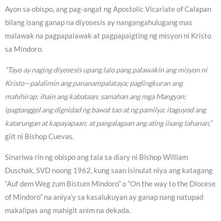
Ayon sa obispo, ang pag-angat ng Apostolic Vicariate of Calapan
bilang isang ganap na diyosesis ay nangangahulugang mas
malawak na pagpapalawak at pagpapaigting ng misyon ni Kristo
sa Mindoro.
“Tayo ay naging diyosesis upang lalo pang palawakin ang misyon ni
Kristo—palalimin ang pananampalataya; paglingkuran ang
mahihirap; ihain ang kabataan; samahan ang mga Mangyan;
ipagtanggol ang dignidad ng bawat tao at ng pamilya; itaguyod ang
katarungan at kapayapaan; at pangalagaan ang ating iisang tahanan,”
giit ni Bishop Cuevas.
Sinariwa rin ng obispo ang tala sa diary ni Bishop William
Duschak, SVD noong 1962, kung saan isinulat niya ang katagang
“Auf dem Weg zum Bistum Mindoro” o “On the way to the Diocese
of Mindoro” na aniya’y sa kasalukuyan ay ganap nang natupad
makalipas ang mahigit anim na dekada.