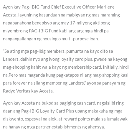
Ayon kay Pag-IBIG Fund Chief Executive Officer Marilene
Acosta, layunin ng kasunduan na mabigyan ng mas maraming
napapanahong benepisyo ang may 17-milyong aktibong
miyembro ng PAG-IBIG Fund kabilang ang mga hindi pa
nangangailangan ng housing o multi-purpose loan.
“Sa ating mga pag-ibig members, pumunta na kayo dito sa
Landers, dalhin nyo ang iyong loyalty card plus, pwede na kayong
mag-shopping kahit wala kayo ng membership card. Initially, hindi
na.Pero mas maganda kung pagkatapos nilang mag-shopping kasi
para forever na silang member ng Landers,” ayon sa panayam ng
Radyo Veritas kay Acosta.
Ayon kay Acosta na bukod sa pagiging cash card, nagsisilbi ring
daan ang Pag-IBIG Loyalty Card Plus upang makakuha ng mga
diskwento, espesyal na alok, at reward points mula sa lumalawak
na hanay ng mga partner establishments ng ahensya.