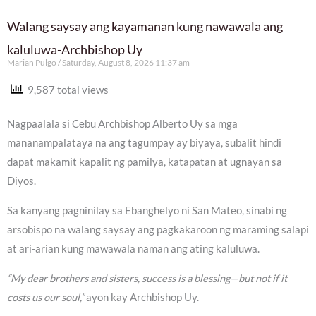
Walang saysay ang kayamanan kung nawawala ang
kaluluwa-Archbishop Uy
Marian Pulgo
Saturday, August 8, 2026 11:37 am
9,587 total views
Nagpaalala si Cebu Archbishop Alberto Uy sa mga
mananampalataya na ang tagumpay ay biyaya, subalit hindi
dapat makamit kapalit ng pamilya, katapatan at ugnayan sa
Diyos.
Sa kanyang pagninilay sa Ebanghelyo ni San Mateo, sinabi ng
arsobispo na walang saysay ang pagkakaroon ng maraming salapi
at ari-arian kung mawawala naman ang ating kaluluwa.
“My dear brothers and sisters, success is a blessing—but not if it
costs us our soul,”
ayon kay Archbishop Uy.