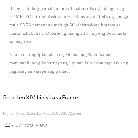
Batay sa huling partial and unofficial results ng bilangan ng
COMELEC o Commission on Elections as of 10:45 ng umaga
mula 95.73 percent ng mahigit 50 rehistradong botante sa
bansa nakakuha si Duterte ng mahigit 15 milyong boto mula
sa mayorya.
Nauna na ring ipina-alala ng Simbahang Katolika na
mananatili itong konsensya ng lipunan lalo na sa mga isyu ng
paglabag sa karapatang pantao.
Pope Leo XIV, bibisita sa France
Marian Pulgo
Saturday, August 8, 2026 7:16 pm
6,074 total views