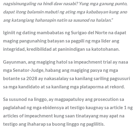
nagsisinungaling na hindi daw nasabi? Yung mga ganung punto,
dapat itong balansin mabuti ng ating mga kababayan kung ano
ang katangiang hahanapin natin sa susunod na halalan.”
Iginiit ng dating mambabatas ng Surigao del Norte na dapat
maging pangunahing batayan sa pagpili ng mga lider ang
integridad, kredibilidad at paninindigan sa katotohanan.
Gayunman, ang magiging hatol sa impeachment trial ay nasa
mga Senator-Judge, habang ang magiging pasya ng mga
botante sa 2028 ay nakasalalay sa kanilang sariling pagsusuri
sa mga kandidato at sa kanilang mga plataporma at rekord.
Sa susunod na linggo, ay magpapatuloy ang prosecution sa
paglalahad ng mga ebidensya at testigo kaugnay sa article 1 ng
articles of impeachment kung saan tinatayang may apat na
testigo ang ihaharap sa buong linggo ng paglilitis.