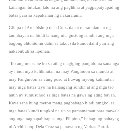
kailangan tutukan lalo na ang paglikha at pagpapatyupad ng
batas para sa kapakanan ng nakararami.
Giit pa ni Archbishop dela Cruz, dapat maramdaman ng
taumbayan na hindi lamang nila gustong sundin ang mga
bagong alituntunin dahil sa takot sila kundi dahil yun ang
nakabubuti sa lipunan.
“Ito ang mensahe ko sa ating magiging pangulo na sana nga
ay hindi niyo kalilimutan na may Panginoon sa mundo at
may Panginoon sa ating puso at huwag niyong kalimutan
may mga batas tayo na kailangang sundin at ang mga tao
natin ay sumusunod sa mga batas na gawa ng ating bayan.
Kaya sana kung meron mang pagbabago hindi tungkol sa
mga batas kundi tungkol na rin sa pamamaraan para mawala
ang mga nagpapahirap sa mga Pilipino,” bahagi ng pahayag
ni Archbishop Dela Cruz sa panayam ng Veritas Patrol.