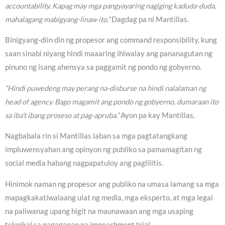
accountability. Kapag may mga pangyayaring nagiging kaduda-duda,
mahalagang mabigyang-linaw ito.”
Dagdag pa ni Mantillas.
Binigyang-diin din ng propesor ang command responsibility, kung
saan sinabi niyang hindi maaaring ihiwalay ang pananagutan ng
pinuno ng isang ahensya sa paggamit ng pondo ng gobyerno.
“Hindi puwedeng may perang na-disburse na hindi nalalaman ng
head of agency. Bago magamit ang pondo ng gobyerno, dumaraan ito
sa iba’t ibang proseso at pag-apruba.”
Ayon pa kay Mantillas.
Nagbabala rin si Mantillas laban sa mga pagtatangkang
impluwensyahan ang opinyon ng publiko sa pamamagitan ng
social media habang nagpapatuloy ang paglilitis.
Hinimok naman ng propesor ang publiko na umasa lamang sa mga
mapagkakatiwalaang ulat ng media, mga eksperto, at mga legal
na paliwanag upang higit na maunawaan ang mga usaping
teknikal sa nagaganap na impeachment trial.