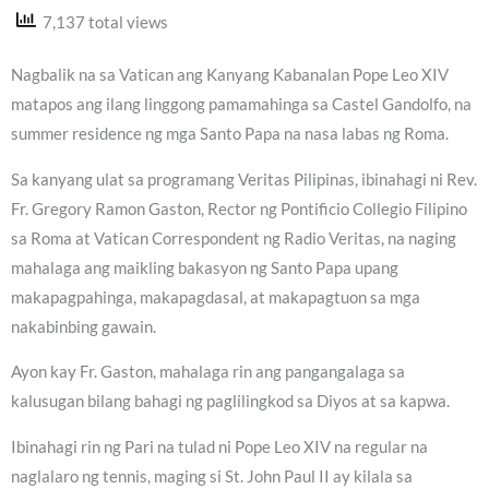
7,137 total views
Nagbalik na sa Vatican ang Kanyang Kabanalan Pope Leo XIV
matapos ang ilang linggong pamamahinga sa Castel Gandolfo, na
summer residence ng mga Santo Papa na nasa labas ng Roma.
Sa kanyang ulat sa programang Veritas Pilipinas, ibinahagi ni Rev.
Fr. Gregory Ramon Gaston, Rector ng Pontificio Collegio Filipino
sa Roma at Vatican Correspondent ng Radio Veritas, na naging
mahalaga ang maikling bakasyon ng Santo Papa upang
makapagpahinga, makapagdasal, at makapagtuon sa mga
nakabinbing gawain.
Ayon kay Fr. Gaston, mahalaga rin ang pangangalaga sa
kalusugan bilang bahagi ng paglilingkod sa Diyos at sa kapwa.
Ibinahagi rin ng Pari na tulad ni Pope Leo XIV na regular na
naglalaro ng tennis, maging si St. John Paul II ay kilala sa