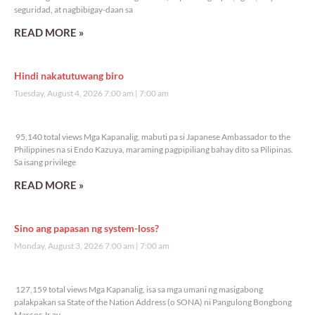
seguridad, at nagbibigay-daan sa
READ MORE »
Hindi nakatutuwang biro
Tuesday, August 4, 2026 7:00 am
7:00 am
95,140 total views
95,140 total views Mga Kapanalig, mabuti pa si Japanese Ambassador to the
Philippines na si Endo Kazuya, maraming pagpipiliang bahay dito sa Pilipinas.
Sa isang privilege
READ MORE »
Sino ang papasan ng system-loss?
Monday, August 3, 2026 7:00 am
7:00 am
127,159 total views
127,159 total views Mga Kapanalig, isa sa mga umani ng masigabong
palakpakan sa State of the Nation Address (o SONA) ni Pangulong Bongbong
Marcos Jr ay