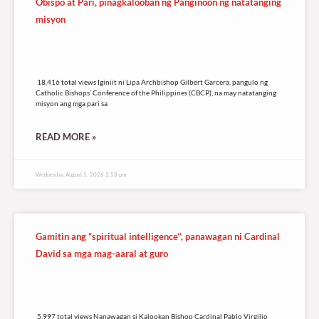
Obispo at Pari, pinagkalooban ng Panginoon ng natatanging
misyon
18,416 total views
18,416 total views Iginiit ni Lipa Archbishop Gilbert Garcera, pangulo ng
Catholic Bishops’ Conference of the Philippines (CBCP), na may natatanging
misyon ang mga pari sa
READ MORE »
Wednesday, August 5, 2026 2:58 pm
Gamitin ang “spiritual intelligence’’, panawagan ni Cardinal
David sa mga mag-aaral at guro
5,997 total views
5,997 total views Nanawagan si Kalookan Bishop Cardinal Pablo Virgilio