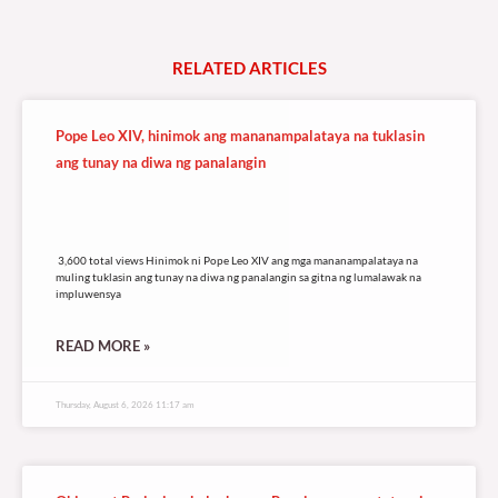
RELATED
A
R
T
I
C
L
E
S
Pope Leo XIV, hinimok ang mananampalataya na tuklasin
ang tunay na diwa ng panalangin
3,600 total views
3,600 total views Hinimok ni Pope Leo XIV ang mga mananampalataya na
muling tuklasin ang tunay na diwa ng panalangin sa gitna ng lumalawak na
impluwensya
READ MORE »
Thursday, August 6, 2026 11:17 am