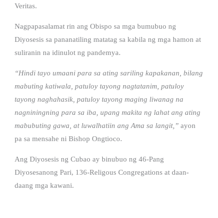
Veritas.
Nagpapasalamat rin ang Obispo sa mga bumubuo ng
Diyosesis sa pananatiling matatag sa kabila ng mga hamon at
suliranin na idinulot ng pandemya.
“Hindi tayo umaani para sa ating sariling kapakanan, bilang
mabuting katiwala, patuloy tayong nagtatanim, patuloy
tayong naghahasik, patuloy tayong maging liwanag na
nagniningning para sa iba, upang makita ng lahat ang ating
mabubuting gawa, at luwalhatiin ang Ama sa langit,”
ayon
pa sa mensahe ni Bishop Ongtioco.
Ang Diyosesis ng Cubao ay binubuo ng 46-Pang
Diyosesanong Pari, 136-Religous Congregations at daan-
daang mga kawani.