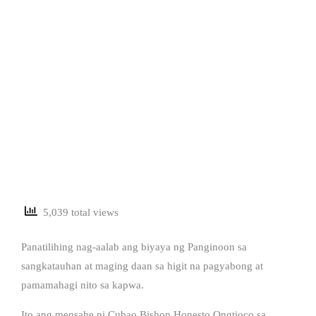
5,039 total views
Panatilihing nag-aalab ang biyaya ng Panginoon sa
sangkatauhan at maging daan sa higit na pagyabong at
pamamahagi nito sa kapwa.
Ito ang mensahe ni Cubao Bishop Honesto Ongtioco sa