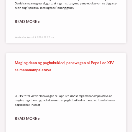
David sa mga mag-aaral, guro, at mga institusyong pang-edukasyon na bigyang-
tuon ang “spiritual intelligence” bilang gabay
READ MORE »
Wednesday, August 5, 2026 12:22 pm
Maging daan ng pagbubuklod, panawagan ni Pope Leo XIV
sa mananampalataya
6,015 total views
6,015 total views Nanawagan si Pope Leo XIV sa mga mananampalataya na
maging mga daan ng pagkakasundo at pagbubuklod sa harap ng lumalalim na
pagkakahati-hati at
READ MORE »