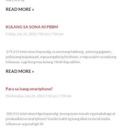
READ MORE »
KULANG SA SONA NI PBBM
Friday, July 31, 2026 7:00 am
7:00 am
279,215 total views
279,215 total views Kapanalig, sa anumang hakbang., planong gagawin.,
polisiyang ipapatupad.,mga pangakong binitiwan, o mga usapin na sadyang
iniiwasan. Lagi itong may kulang. Hindi ibig sabihin,
READ MORE »
Para sa isang smartphone?
Wednesday, July 29, 2026 7:00 am
7:00 am
300,911 total views
300,911 total views Mga Kapanalig, sinong ayaw manalo ng pinakabago at
pinakasikat na smartphone? Ganito inakit ng isang sikat na social media
influencer ang mahigit 50