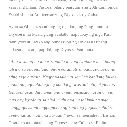
kaniyang Liham Pastoral bilang paggunita sa 20th Cannonical
Establishment Anniversarry ng Diyosesis ng Cubao.
Ayon sa Obispo, sa tulong ng regalong ng Panginoon sa
Diyosesis na Masisiglang Santatlo, napatibay ng mga Pari,
relihiyoso at Layko ang pundasyon ng Diyosesis upang
palaganapin ang pag-ibig ng Diyos sa Sanlibutan.
“Ang liwanag ng ating Santatlo ay ang kanilang iba’t ibang
talento sa pagpaplano, pag-coordinate at pagpapatupad ng
ating mga gawain. Nagpapasalamat kami sa kanilang bukas-
palad na pagbabahagi ng kanilang oras, talento, at yaman.
Ipinapahayag din namin ang aming pasasalamat sa aming
mga empleyado at sa hindi mabilang na tahimik na mga
manggagawa na nagpapakita ng kanilang pagmamahal sa
Simbahan sa maliit na paraan,”
ayon sa mensahe ni Bishop
Ongtioco na ipinadala ng Diyosesis ng Cubao sa Radio