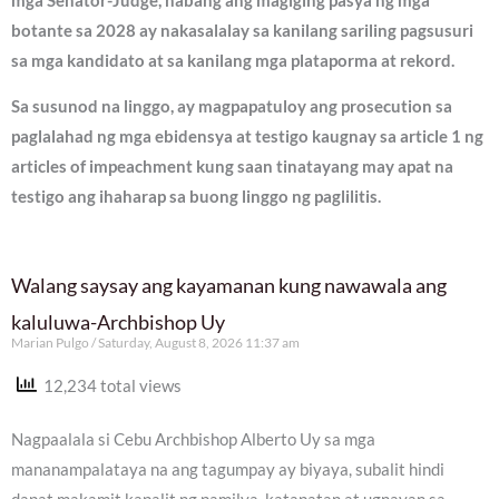
mga Senator-Judge, habang ang magiging pasya ng mga
botante sa 2028 ay nakasalalay sa kanilang sariling pagsusuri
sa mga kandidato at sa kanilang mga plataporma at rekord.
Sa susunod na linggo, ay magpapatuloy ang prosecution sa
paglalahad ng mga ebidensya at testigo kaugnay sa article 1 ng
articles of impeachment kung saan tinatayang may apat na
testigo ang ihaharap sa buong linggo ng paglilitis.
Walang saysay ang kayamanan kung nawawala ang
kaluluwa-Archbishop Uy
Marian Pulgo
Saturday, August 8, 2026 11:37 am
12,234 total views
Nagpaalala si Cebu Archbishop Alberto Uy sa mga
mananampalataya na ang tagumpay ay biyaya, subalit hindi