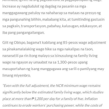
increase ay nagdudulot ng dagdag na pasanin sa mga
manggagawang patuloy na nahaharap sa mataas na presyo ng
mga pangunahing bilihin, mababang kita, at tumitinding gastusin
sa pagkain, transportasyon, pabahay, kalusugan, edukasyon, at
iba pang pangangailangan.
Giit ng Obispo, bagama’t kabilang ang 85-pesos wage adjustment
sa pinakamalalaking wage hike sa mga nakalipas na taon,
nananatili pa rin itong malayo sa isinusulong na family living
wage na ngayon ay umaabot na sa 1,300-pesos upang
masuportahan ng isang manggagawa ang sarili o pamilyang may
limang miyembro.
“Even with the full adjustment, the NCR minimum wage remains
significantly below the estimated family living wage, which studies
place at more than ₱1,200 per day for a family of five. Inflation
continues to erode workers’ purchasing power, while the costs of