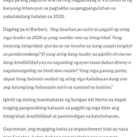
kanyang intensyon sa pagtakbo sa pangpanguluhan sa
nakatakdang halalan sa 2028.
Dagdag pa ni Barbers,
“Ang basehan po natin sa pagpili ng ating
mga leader sa 2028 ay yung number one ay integridad. Yung
kanyang integridad, siya ba ay na-involve sa isang usapin tungkol
sa pandarambong? O yung ating bang leader na pipiliin eh meron
bang kredibilidad yan na nagsabing ngayon tapos bukas dineny o
nagsisinungaling na hindi daw nasabi? Yung mga ganung punto,
dapat itong balansin mabuti ng ating mga kababayan kung ano
ang katangiang hahanapin natin sa susunod na halalan.”
Iginiit ng dating mambabatas ng Surigao del Norte na dapat
maging pangunahing batayan sa pagpili ng mga lider ang
integridad, kredibilidad at paninindigan sa katotohanan.
Gayunman, ang magiging hatol sa impeachment trial ay nasa