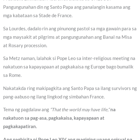
Pangungunahan din ng Santo Papa ang panalangin kasama ang
mga kabataan sa Stade de France.
Sa Lourdes, dadalo rin ang pinunong pastol sa mga gawain para sa
mga maysakit at pilgrims at pangungunahan ang Banal na Misa
at Rosary procession.
Sa Metz naman, lalahok si Pope Leo sa inter-religious meeting na
nakatuon sa kapayapaan at pagkakaisa ng Europe bago bumalik
sa Rome.
Nakatakda ring makipagkita ang Santo Papa sa ilang survivors ng
pang-aabuso ng ilang lingkod ng simbahan France.
Tema ng pagdalaw ang
“That the world may have life,”
na
nakatuon sa pag-asa, pagkakaisa, kapayapaan at
pagkakapatiran.
Ang pagbisita ni Pope Leo XIV ang magiging unang opisyal na