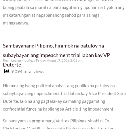
bilang paalala sa moral na pananagutan ng lipunan na tiyakin ang
makatarungan at napapanahong sahod para sa mga
manggagawa.
Sambayanang Pilipino, hinimok na patuloy na
subaybayan ang impeachment trial laban kay VP
Reyn Letran - Ibañez
Friday, August 7, 2026 2:01 pm
Duterte
9,094 total views
Hinimok ng isang political analyst ang publiko na patuloy na
subaybayan ang impeachment trial laban kay Vice President Sara
Duterte, lalo na ang pagtalakay sa maling paggamit ng
confidential funds na kabilang sa Article 1 ng impeachment.
Sa panayam sa programang Veritas Pilipinas, sinabi ni Dr.
Christopher Mantillas, Associate Professor ng Institute for