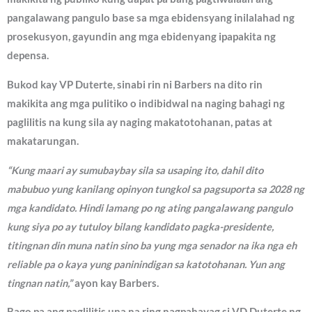
pangalawang pangulo base sa mga ebidensyang inilalahad ng
prosekusyon, gayundin ang mga ebidenyang ipapakita ng
depensa.
Bukod kay VP Duterte, sinabi rin ni Barbers na dito rin
makikita ang mga pulitiko o indibidwal na naging bahagi ng
paglilitis na kung sila ay naging makatotohanan, patas at
makatarungan.
“Kung maari ay sumubaybay sila sa usaping ito, dahil dito
mabubuo yung kanilang opinyon tungkol sa pagsuporta sa 2028 ng
mga kandidato. Hindi lamang po ng ating pangalawang pangulo
kung siya po ay tutuloy bilang kandidato pagka-presidente,
titingnan din muna natin sino ba yung mga senador na ika nga eh
reliable pa o kaya yung paninindigan sa katotohanan. Yun ang
tingnan natin,”
ayon kay Barbers.
Bago pa ang paglilitis una na ring nagpahayag si VD Duterte ng