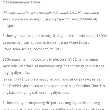
mga mananampalataya.
“Huwag nating hayaang magkawatak-watak tayo. Huwag nating
sirain ang pagkakaisang binigkis ng Espiritu Santo,”
paalala ng
obispo.
Sa kasaysayan, nagsimula ang Kristiyanismo sa isla noong 1600s
sa pamamagitan ng pagmimisyon ng mga Augustinian,
Franciscan, Jesuit, Recollect, at SVD.
1936 nang maging Apostolic Prefecture, 1961 nang maging
Apostolic Vicariate, at makalipas ang 75 taon ay ganap na itong
naging diyosesis.
Isa sa mga tanyang na misyonerong naglingkod sa diyosesis si
San Ezekiel Moreno na naging kura paroko ng Sto Nino Church o
ang kasalukuyang cathedral ng diyosesis.
Sa kasalukuyan, mayroong 40 parokya ang diyosesis at isang
personal parish na nakatuon sa paglilingkod sa mga katutubong