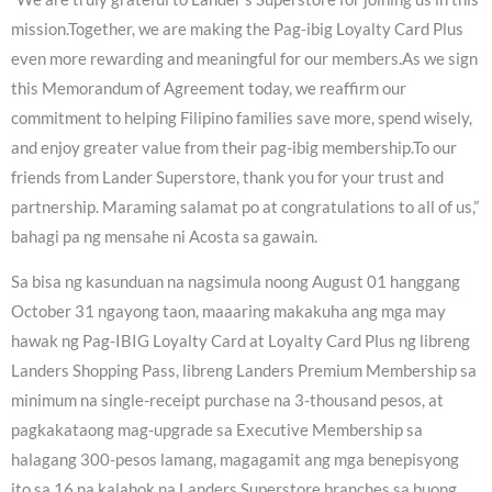
mission.Together, we are making the Pag-ibig Loyalty Card Plus
even more rewarding and meaningful for our members.As we sign
this Memorandum of Agreement today, we reaffirm our
commitment to helping Filipino families save more, spend wisely,
and enjoy greater value from their pag-ibig membership.To our
friends from Lander Superstore, thank you for your trust and
partnership. Maraming salamat po at congratulations to all of us,”
bahagi pa ng mensahe ni Acosta sa gawain.
Sa bisa ng kasunduan na nagsimula noong August 01 hanggang
October 31 ngayong taon, maaaring makakuha ang mga may
hawak ng Pag-IBIG Loyalty Card at Loyalty Card Plus ng libreng
Landers Shopping Pass, libreng Landers Premium Membership sa
minimum na single-receipt purchase na 3-thousand pesos, at
pagkakataong mag-upgrade sa Executive Membership sa
halagang 300-pesos lamang, magagamit ang mga benepisyong
ito sa 16 na kalahok na Landers Superstore branches sa buong