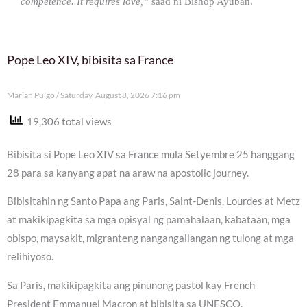
competence. It requires love,”
saad ni Bishop Ayuban.
Pope Leo XIV, bibisita sa France
Marian Pulgo
Saturday, August 8, 2026 7:16 pm
19,306 total views
Bibisita si Pope Leo XIV sa France mula Setyembre 25 hanggang
28 para sa kanyang apat na araw na apostolic journey.
Bibisitahin ng Santo Papa ang Paris, Saint-Denis, Lourdes at Metz
at makikipagkita sa mga opisyal ng pamahalaan, kabataan, mga
obispo, maysakit, migranteng nangangailangan ng tulong at mga
relihiyoso.
Sa Paris, makikipagkita ang pinunong pastol kay French
President Emmanuel Macron at bibisita sa UNESCO.