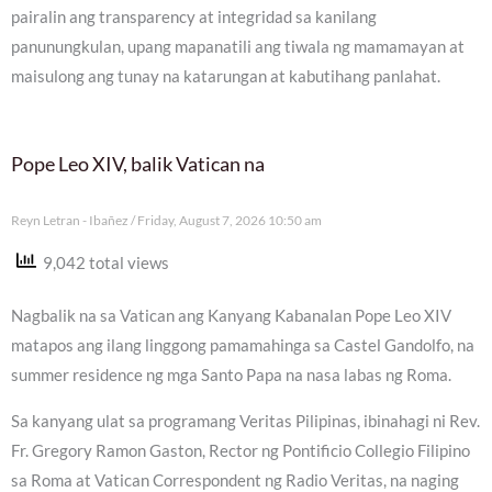
pairalin ang transparency at integridad sa kanilang
panunungkulan, upang mapanatili ang tiwala ng mamamayan at
maisulong ang tunay na katarungan at kabutihang panlahat.
Pope Leo XIV, balik Vatican na
Reyn Letran - Ibañez
Friday, August 7, 2026 10:50 am
9,042 total views
Nagbalik na sa Vatican ang Kanyang Kabanalan Pope Leo XIV
matapos ang ilang linggong pamamahinga sa Castel Gandolfo, na
summer residence ng mga Santo Papa na nasa labas ng Roma.
Sa kanyang ulat sa programang Veritas Pilipinas, ibinahagi ni Rev.
Fr. Gregory Ramon Gaston, Rector ng Pontificio Collegio Filipino
sa Roma at Vatican Correspondent ng Radio Veritas, na naging