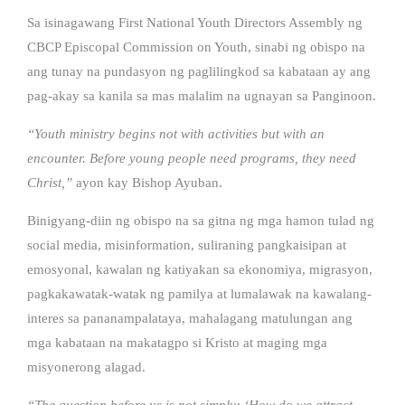
Sa isinagawang First National Youth Directors Assembly ng
CBCP Episcopal Commission on Youth, sinabi ng obispo na
ang tunay na pundasyon ng paglilingkod sa kabataan ay ang
pag-akay sa kanila sa mas malalim na ugnayan sa Panginoon.
“Youth ministry begins not with activities but with an
encounter. Before young people need programs, they need
Christ,”
ayon kay Bishop Ayuban.
Binigyang-diin ng obispo na sa gitna ng mga hamon tulad ng
social media, misinformation, suliraning pangkaisipan at
emosyonal, kawalan ng katiyakan sa ekonomiya, migrasyon,
pagkakawatak-watak ng pamilya at lumalawak na kawalang-
interes sa pananampalataya, mahalagang matulungan ang
mga kabataan na makatagpo si Kristo at maging mga
misyonerong alagad.
“The question before us is not simply: ‘How do we attract