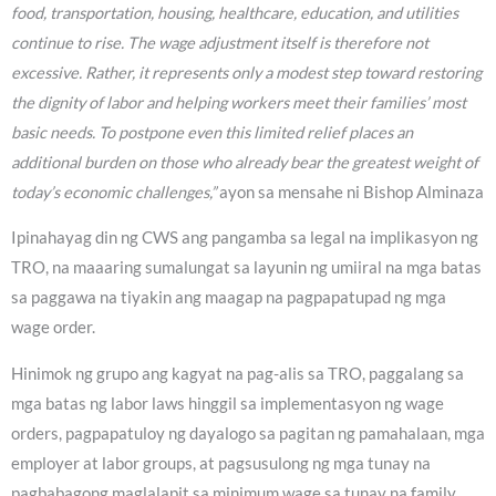
food, transportation, housing, healthcare, education, and utilities
continue to rise. The wage adjustment itself is therefore not
excessive. Rather, it represents only a modest step toward restoring
the dignity of labor and helping workers meet their families’ most
basic needs. To postpone even this limited relief places an
additional burden on those who already bear the greatest weight of
today’s economic challenges,”
ayon sa mensahe ni Bishop Alminaza
Ipinahayag din ng CWS ang pangamba sa legal na implikasyon ng
TRO, na maaaring sumalungat sa layunin ng umiiral na mga batas
sa paggawa na tiyakin ang maagap na pagpapatupad ng mga
wage order.
Hinimok ng grupo ang kagyat na pag-alis sa TRO, paggalang sa
mga batas ng labor laws hinggil sa implementasyon ng wage
orders, pagpapatuloy ng dayalogo sa pagitan ng pamahalaan, mga
employer at labor groups, at pagsusulong ng mga tunay na
pagbabagong maglalapit sa minimum wage sa tunay na family