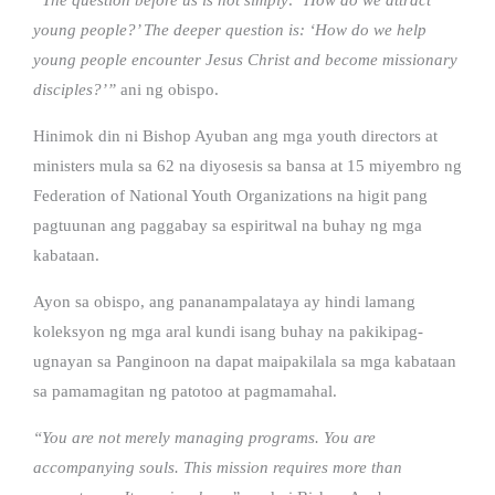
young people?’ The deeper question is: ‘How do we help
young people encounter Jesus Christ and become missionary
disciples?’”
ani ng obispo.
Hinimok din ni Bishop Ayuban ang mga youth directors at
ministers mula sa 62 na diyosesis sa bansa at 15 miyembro ng
Federation of National Youth Organizations na higit pang
pagtuunan ang paggabay sa espiritwal na buhay ng mga
kabataan.
Ayon sa obispo, ang pananampalataya ay hindi lamang
koleksyon ng mga aral kundi isang buhay na pakikipag-
ugnayan sa Panginoon na dapat maipakilala sa mga kabataan
sa pamamagitan ng patotoo at pagmamahal.
“You are not merely managing programs. You are
accompanying souls. This mission requires more than