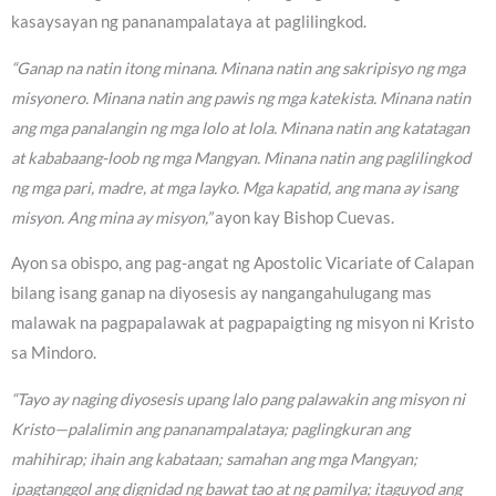
kasaysayan ng pananampalataya at paglilingkod.
“Ganap na natin itong minana. Minana natin ang sakripisyo ng mga
misyonero. Minana natin ang pawis ng mga katekista. Minana natin
ang mga panalangin ng mga lolo at lola. Minana natin ang katatagan
at kababaang-loob ng mga Mangyan. Minana natin ang paglilingkod
ng mga pari, madre, at mga layko. Mga kapatid, ang mana ay isang
misyon. Ang mina ay misyon,”
ayon kay Bishop Cuevas.
Ayon sa obispo, ang pag-angat ng Apostolic Vicariate of Calapan
bilang isang ganap na diyosesis ay nangangahulugang mas
malawak na pagpapalawak at pagpapaigting ng misyon ni Kristo
sa Mindoro.
“Tayo ay naging diyosesis upang lalo pang palawakin ang misyon ni
Kristo—palalimin ang pananampalataya; paglingkuran ang
mahihirap; ihain ang kabataan; samahan ang mga Mangyan;
ipagtanggol ang dignidad ng bawat tao at ng pamilya; itaguyod ang