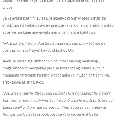
dapat makamit kapalit ng pamilya, katapatan at ugnayan sa
Diyos.
Sa kanyang pagninilay sa Ebanghelyo ni San Mateo, sinabi ng
arsobispo na walang saysay ang pagkakaroon ng maraming salapi
at ari-arian kung mawawala naman ang ating kaluluwa.
“My dear brothers and sisters, success is a blessing—but not if it
costs us our soul,”
ayon kay Archbishop Uy.
Ayon sa pastol ng simbahan hindi masama ang magsikap,
magtrabaho at mangarap para sa magandang buhay, subalit
mahalagang tiyakin na hindi dapat nakakalimutan ang pamilya,
ang kapwa at ang Diyos.
“Jesus is not saying that success is bad. He is not against hard work,
business, or earning a living. On the contrary, He wants us to use our
talents well and provide for our families,”
ayon sa pagninilay ni
Archbishop Uy sa facebook post ng Archdiocese of Cebu