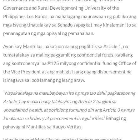
Governance and Rural Development ng University of the
Philippines Los Baños, na mahalagang maunawaan ng publiko ang
mga isyung tinatalakay sa Senado sapagkat may kinalaman ito sa
pananagutan ng mga opisyal ng pamahalaan.
Ayon kay Mantillas, nakatuon na ang paglilitis sa Article 1, na
tumatalakay sa maling paggamit ng confidential funds, kabilang
ang kontrobersyal na ₱125 milyong confidential fund ng Office of
the Vice President at ang mahigit isang daang disbursement na
isinagawa sa loob lamang ng isang araw.
“Napakahalaga na masubaybayan ito ng mga tao dahil pagkatapos ng
Article 1 ay maaari nang talakayin ang Article 2 tungkol sa
unexplained wealth, at posibleng sumunod din ang Article 3 na may
kinalaman sa bribery at procurement irregularities.”
Bahagi ng
pahayag ni Mantillas sa Radyo Veritas.
Ipinaliwanag ni Mantillas na ang testimonya ng mga state