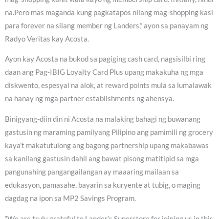
na.Pero mas maganda kung pagkatapos nilang mag-shopping kasi
para forever na silang member ng Landers,” ayon sa panayam ng
Radyo Veritas kay Acosta.
Ayon kay Acosta na bukod sa pagiging cash card, nagsisilbi ring
daan ang Pag-IBIG Loyalty Card Plus upang makakuha ng mga
diskwento, espesyal na alok, at reward points mula sa lumalawak
na hanay ng mga partner establishments ng ahensya.
Binigyang-diin din ni Acosta na malaking bahagi ng buwanang
gastusin ng maraming pamilyang Pilipino ang pamimili ng grocery
kaya’t makatutulong ang bagong partnership upang makabawas
sa kanilang gastusin dahil ang bawat pisong matitipid sa mga
pangunahing pangangailangan ay maaaring mailaan sa
edukasyon, pamasahe, bayarin sa kuryente at tubig, o maging
dagdag na ipon sa MP2 Savings Program.
“We are truly grateful to Lander’s Superstore for joining us in this