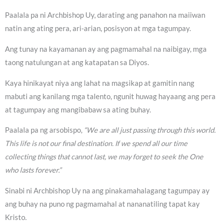
Paalala pa ni Archbishop Uy, darating ang panahon na maiiwan
natin ang ating pera, ari-arian, posisyon at mga tagumpay.
Ang tunay na kayamanan ay ang pagmamahal na naibigay, mga
taong natulungan at ang katapatan sa Diyos.
Kaya hinikayat niya ang lahat na magsikap at gamitin nang
mabuti ang kanilang mga talento, ngunit huwag hayaang ang pera
at tagumpay ang mangibabaw sa ating buhay.
Paalala pa ng arsobispo,
“We are all just passing through this world.
This life is not our final destination. If we spend all our time
collecting things that cannot last, we may forget to seek the One
who lasts forever.”
Sinabi ni Archbishop Uy na ang pinakamahalagang tagumpay ay
ang buhay na puno ng pagmamahal at nananatiling tapat kay
Kristo.