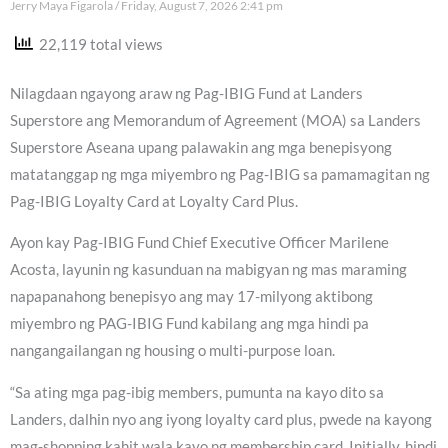
Jerry Maya Figarola
Friday, August 7, 2026 2:41 pm
22,119 total views
Nilagdaan ngayong araw ng Pag-IBIG Fund at Landers
Superstore ang Memorandum of Agreement (MOA) sa Landers
Superstore Aseana upang palawakin ang mga benepisyong
matatanggap ng mga miyembro ng Pag-IBIG sa pamamagitan ng
Pag-IBIG Loyalty Card at Loyalty Card Plus.
Ayon kay Pag-IBIG Fund Chief Executive Officer Marilene
Acosta, layunin ng kasunduan na mabigyan ng mas maraming
napapanahong benepisyo ang may 17-milyong aktibong
miyembro ng PAG-IBIG Fund kabilang ang mga hindi pa
nangangailangan ng housing o multi-purpose loan.
“Sa ating mga pag-ibig members, pumunta na kayo dito sa
Landers, dalhin nyo ang iyong loyalty card plus, pwede na kayong
mag-shopping kahit wala kayo ng membership card. Initially, hindi