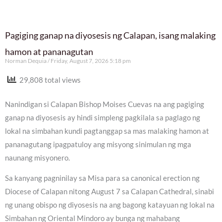
Pagiging ganap na diyosesis ng Calapan, isang malaking
hamon at pananagutan
Norman Dequia
Friday, August 7, 2026 5:18 pm
29,808 total views
Nanindigan si Calapan Bishop Moises Cuevas na ang pagiging
ganap na diyosesis ay hindi simpleng pagkilala sa paglago ng
lokal na simbahan kundi pagtanggap sa mas malaking hamon at
pananagutang ipagpatuloy ang misyong sinimulan ng mga
naunang misyonero.
Sa kanyang pagninilay sa Misa para sa canonical erection ng
Diocese of Calapan nitong August 7 sa Calapan Cathedral, sinabi
ng unang obispo ng diyosesis na ang bagong katayuan ng lokal na
Simbahan ng Oriental Mindoro ay bunga ng mahabang