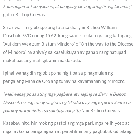
katarungan at kapayapaan; at pangalagaan ang ating iisang tahanan,”
giit ni Bishop Cuevas.
Sinariwa rin ng obispo ang tala sa diary ni Bishop William
Duschak, SVD noong 1962, kung saan isinulat niya ang katagang
“Auf dem Weg zum Bistum Mindoro” o “On the way to the Diocese
of Mindoro” na aniya’y sa kasalukuyan ay ganap nang natupad
makalipas ang mahigit anim na dekada.
Ipinaliwanag din ng obispo na higit pa sa pinagmulan ng
pangalang Mina de Oro ang tunay na kayamanan ng Mindoro.
“Maliwanag po sa ating mga pagbasa, at maging sa diary ni Bishop
Duschak na ang tunay na ginto ng Mindoro ay ang Espiritu Santo na
patuloy na kumikilos sa sambayanang ito,”
ani Bishop Cuevas.
Kasabay nito, hinimok ng pastol ang mga pari, mga relihiyoso at
mga layko na pangalagaan at panatilihin ang pagbubuklod bilang