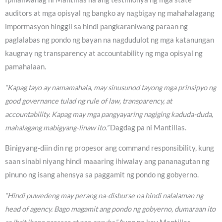
auditors at mga opisyal ng bangko ay nagbigay ng mahahalagang
impormasyon hinggil sa hindi pangkaraniwang paraan ng
paglalabas ng pondo ng bayan na nagdudulot ng mga katanungan
kaugnay ng transparency at accountability ng mga opisyal ng
pamahalaan.
“Kapag tayo ay namamahala, may sinusunod tayong mga prinsipyo ng
good governance tulad ng rule of law, transparency, at
accountability. Kapag may mga pangyayaring nagiging kaduda-duda,
mahalagang mabigyang-linaw ito.”
Dagdag pa ni Mantillas.
Binigyang-diin din ng propesor ang command responsibility, kung
saan sinabi niyang hindi maaaring ihiwalay ang pananagutan ng
pinuno ng isang ahensya sa paggamit ng pondo ng gobyerno.
“Hindi puwedeng may perang na-disburse na hindi nalalaman ng
head of agency. Bago magamit ang pondo ng gobyerno, dumaraan ito