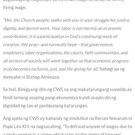
living wage.
“We, the Church people, walks with you in your struggle for justice,
dignity, and decent work. Your labor is not merely an economic
contribution; it is a participation in God’s continuing work of
creation. We pray—and earnestly hope—that government,
employers, labor organizations, the courts, faith communities, and
all sectors of society will work together so that economic progress
truly becomes inclusive, just, and life-giving for all,”
bahagi pa ng
mensahe ni Bishop Alminaza.
Sa huli, Binigyang-diin ng CWS na ang makatarungang suweldo ay
hindi lamang usaping pang-ekonomiya kundi usapin din ng
dignidad ng tao at panlipunang katarungan.
Ang apela ng CWS ay kahanay ng ensiklikal na Rerum Novarum ni
Pope Leo XIII na nagsasabing, “To defraud anyone of wages due to
a lowly worker is a crime which cries to the anger of heaven,”