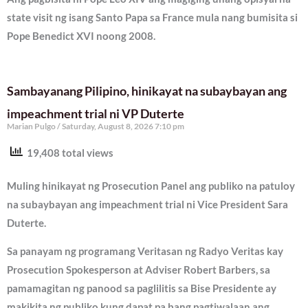
state visit ng isang Santo Papa sa France mula nang bumisita si
Pope Benedict XVI noong 2008.
Sambayanang Pilipino, hinikayat na subaybayan ang
impeachment trial ni VP Duterte
Marian Pulgo
Saturday, August 8, 2026 7:10 pm
19,408 total views
Muling hinikayat ng Prosecution Panel ang publiko na patuloy
na subaybayan ang impeachment trial ni Vice President Sara
Duterte.
Sa panayam ng programang Veritasan ng Radyo Veritas kay
Prosecution Spokesperson at Adviser Robert Barbers, sa
pamamagitan ng panood sa paglilitis sa Bise Presidente ay
makikita ng publiko kung dapat pa bang pagtiwalaan ang