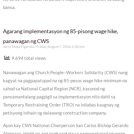
bansa.
Agarang implementasyon ng 85-pisong wage hike,
panawagan ng CWS
Jerry Maya Figarola
Friday, August 7, 2026 2:40 pm
9,694 total views
Nanawagan ang Church People–Workers Solidarity (CWS) nang
kagyat na pagpapatupad na ng 85-pesos wage hike minimum na
sahod sa National Capital Region (NCR), kasunod ng
pansamantalang pagpigil sa implementasyon nito dahil sa
Temporary Restraining Order (TRO) na inilabas kaugnay ng
petisyong inihain ng dalawang construction company.
Ayon kay CWS National Chairperson San Carlos Bishop Gerardo
Alminaza, iginiit na ang pagkaantala sa pagpapatupad ng wage