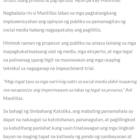
sa iba’t ibang proseso at pag-apruba.”
Ayon pa kay Mantillas.
Nagbabala rin si Mantillas laban sa mga pagtatangkang
impluwensyahan ang opinyon ng publiko sa pamamagitan ng
social media habang nagpapatuloy ang paglilitis.
Hinimok naman ng propesor ang publiko na umasa lamang sa mga
mapagkakatiwalaang ulat ng media, mga eksperto, at mga legal
na paliwanag upang higit na maunawaan ang mga usaping
teknikal sa nagaganap na impeachment trial.
“Mag-ingat tayo sa mga naririnig natin sa social media dahil maaaring
ma-weaponize ang impormasyon sa labas ng legal na proseso.
” Ani
Mantillas.
Sa bahagi ng Simbahang Katolika, ang mabuting pamamahala ay
dapat na nakaugat sa katotohanan, pananagutan, at paglilingkod
sa kabutihang panlahat kung saan tinatawagan ang mga lingkod-
bayan na maging tapat na katiwala ng pondo ng sambayanan at