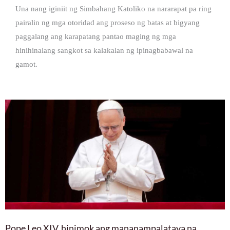
Una nang iginiit ng Simbahang Katoliko na nararapat pa ring
pairalin ng mga otoridad ang proseso ng batas at bigyang
paggalang ang karapatang pantao maging ng mga
hinihinalang sangkot sa kalakalan ng ipinagbabawal na
gamot.
Pope Leo XIV, hinimok ang mananampalataya na