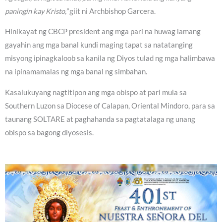
paningin kay Kristo,”
giit ni Archbishop Garcera.
Hinikayat ng CBCP president ang mga pari na huwag lamang
gayahin ang mga banal kundi maging tapat sa natatanging
misyong ipinagkaloob sa kanila ng Diyos tulad ng mga halimbawa
na ipinamamalas ng mga banal ng simbahan.
Kasalukuyang nagtitipon ang mga obispo at pari mula sa
Southern Luzon sa Diocese of Calapan, Oriental Mindoro, para sa
taunang SOLTARE at paghahanda sa pagtatalaga ng unang
obispo sa bagong diyosesis.