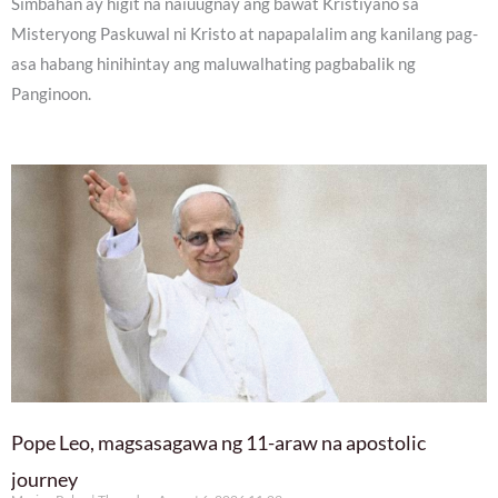
Simbahan ay higit na naiuugnay ang bawat Kristiyano sa
Misteryong Paskuwal ni Kristo at napapalalim ang kanilang pag-
asa habang hinihintay ang maluwalhating pagbabalik ng
Panginoon.
Pope Leo, magsasagawa ng 11-araw na apostolic
journey