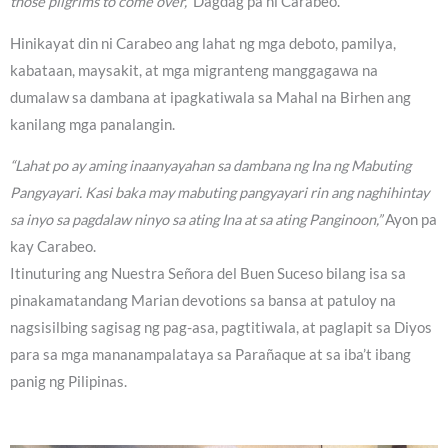
those pilgrims to come over,”
Dagdag pa ni Carabeo.
Hinikayat din ni Carabeo ang lahat ng mga deboto, pamilya,
kabataan, maysakit, at mga migranteng manggagawa na
dumalaw sa dambana at ipagkatiwala sa Mahal na Birhen ang
kanilang mga panalangin.
“Lahat po ay aming inaanyayahan sa dambana ng Ina ng Mabuting
Pangyayari. Kasi baka may mabuting pangyayari rin ang naghihintay
sa inyo sa pagdalaw ninyo sa ating Ina at sa ating Panginoon,”
Ayon pa
kay Carabeo.
Itinuturing ang Nuestra Señora del Buen Suceso bilang isa sa
pinakamatandang Marian devotions sa bansa at patuloy na
nagsisilbing sagisag ng pag-asa, pagtitiwala, at paglapit sa Diyos
para sa mga mananampalataya sa Parañaque at sa iba’t ibang
panig ng Pilipinas.