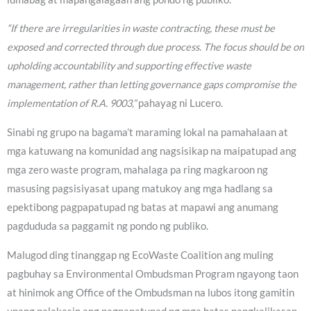
“If there are irregularities in waste contracting, these must be
exposed and corrected through due process. The focus should be on
upholding accountability and supporting effective waste
management, rather than letting governance gaps compromise the
implementation of R.A. 9003,”
pahayag ni Lucero.
Sinabi ng grupo na bagama’t maraming lokal na pamahalaan at
mga katuwang na komunidad ang nagsisikap na maipatupad ang
mga zero waste program, mahalaga pa ring magkaroon ng
masusing pagsisiyasat upang matukoy ang mga hadlang sa
epektibong pagpapatupad ng batas at mapawi ang anumang
pagdududa sa paggamit ng pondo ng publiko.
Malugod ding tinanggap ng EcoWaste Coalition ang muling
pagbuhay sa Environmental Ombudsman Program ngayong taon
at hinimok ang Office of the Ombudsman na lubos itong gamitin