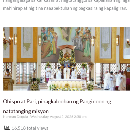
nangangalaga sa kalikasan at nagtatanggol sa kapakanan ng mga
mahihirap at higit na naaapektuhan ng pagkasira ng kapaligiran.
Obispo at Pari, pinagkalooban ng Panginoon ng
natatanging misyon
Norman Dequia
Wednesday, August 5, 2026 2:58 pm
16,518 total views