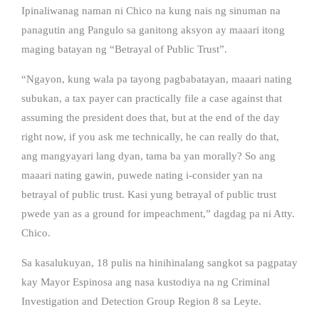
Ipinaliwanag naman ni Chico na kung nais ng sinuman na
panagutin ang Pangulo sa ganitong aksyon ay maaari itong
maging batayan ng “Betrayal of Public Trust”.
“Ngayon, kung wala pa tayong pagbabatayan, maaari nating
subukan, a tax payer can practically file a case against that
assuming the president does that, but at the end of the day
right now, if you ask me technically, he can really do that,
ang mangyayari lang dyan, tama ba yan morally? So ang
maaari nating gawin, puwede nating i-consider yan na
betrayal of public trust. Kasi yung betrayal of public trust
pwede yan as a ground for impeachment,” dagdag pa ni Atty.
Chico.
Sa kasalukuyan, 18 pulis na hinihinalang sangkot sa pagpatay
kay Mayor Espinosa ang nasa kustodiya na ng Criminal
Investigation and Detection Group Region 8 sa Leyte.