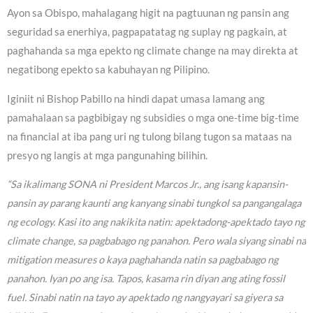
Ayon sa Obispo, mahalagang higit na pagtuunan ng pansin ang
seguridad sa enerhiya, pagpapatatag ng suplay ng pagkain, at
paghahanda sa mga epekto ng climate change na may direkta at
negatibong epekto sa kabuhayan ng Pilipino.
Iginiit ni Bishop Pabillo na hindi dapat umasa lamang ang
pamahalaan sa pagbibigay ng subsidies o mga one-time big-time
na financial at iba pang uri ng tulong bilang tugon sa mataas na
presyo ng langis at mga pangunahing bilihin.
“Sa ikalimang SONA ni President Marcos Jr., ang isang kapansin-
pansin ay parang kaunti ang kanyang sinabi tungkol sa pangangalaga
ng ecology. Kasi ito ang nakikita natin: apektadong-apektado tayo ng
climate change, sa pagbabago ng panahon. Pero wala siyang sinabi na
mitigation measures o kaya paghahanda natin sa pagbabago ng
panahon. Iyan po ang isa. Tapos, kasama rin diyan ang ating fossil
fuel. Sinabi natin na tayo ay apektado ng nangyayari sa giyera sa