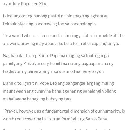
ayon kay Pope Leo XIV.
Ikinalungkot ng punong pastol na binabago ng agham at
teknolohiya ang pananaw ng tao sa pananalangin.
“In a world where science and technology claim to provide all the
answers, praying may appear to be a form of escapism,” aniya.
Nagbabala rin ang Santo Papa na maging sa loob ng mga
pamilyang Kristiyano ay humihina na ang pagpapamana ng
tradisyon ng pananalangin sa susunod na henerasyon.
Dahil dito, iginiit ni Pope Leo ang pangangailangang muling
maunawaan ang tunay na kahalagahan ng panalangin bilang
mahalagang bahagi ng buhay ng tao.
“Prayer, however, as a fundamental dimension of our humanity, is
worth rediscovering in its true form,” giit ng Santo Papa.