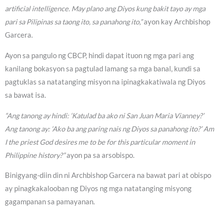
artificial intelligence. May plano ang Diyos kung bakit tayo ay mga
pari sa Pilipinas sa taong ito, sa panahong ito,”
ayon kay Archbishop
Garcera.
Ayon sa pangulo ng CBCP, hindi dapat ituon ng mga pari ang
kanilang bokasyon sa pagtulad lamang sa mga banal, kundi sa
pagtuklas sa natatanging misyon na ipinagkakatiwala ng Diyos
sa bawat isa.
“Ang tanong ay hindi: ‘Katulad ba ako ni San Juan Maria Vianney?’
Ang tanong ay: ‘Ako ba ang paring nais ng Diyos sa panahong ito?’ Am
I the priest God desires me to be for this particular moment in
Philippine history?”
ayon pa sa arsobispo.
Binigyang-diin din ni Archbishop Garcera na bawat pari at obispo
ay pinagkakalooban ng Diyos ng mga natatanging misyong
gagampanan sa pamayanan.