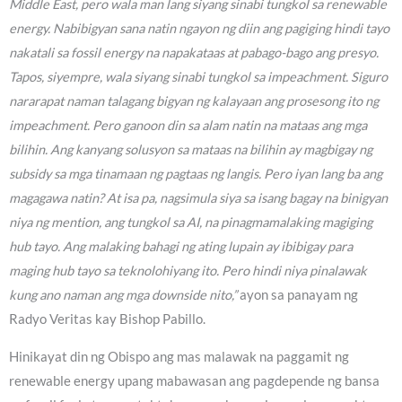
Middle East, pero wala man lang siyang sinabi tungkol sa renewable
energy. Nabibigyan sana natin ngayon ng diin ang pagiging hindi tayo
nakatali sa fossil energy na napakataas at pabago-bago ang presyo.
Tapos, siyempre, wala siyang sinabi tungkol sa impeachment. Siguro
nararapat naman talagang bigyan ng kalayaan ang prosesong ito ng
impeachment. Pero ganoon din sa alam natin na mataas ang mga
bilihin. Ang kanyang solusyon sa mataas na bilihin ay magbigay ng
subsidy sa mga tinamaan ng pagtaas ng langis. Pero iyan lang ba ang
magagawa natin? At isa pa, nagsimula siya sa isang bagay na binigyan
niya ng mention, ang tungkol sa AI, na pinagmamalaking magiging
hub tayo. Ang malaking bahagi ng ating lupain ay ibibigay para
maging hub tayo sa teknolohiyang ito. Pero hindi niya pinalawak
kung ano naman ang mga downside nito,”
ayon sa panayam ng
Radyo Veritas kay Bishop Pabillo.
Hinikayat din ng Obispo ang mas malawak na paggamit ng
renewable energy upang mabawasan ang pagdepende ng bansa