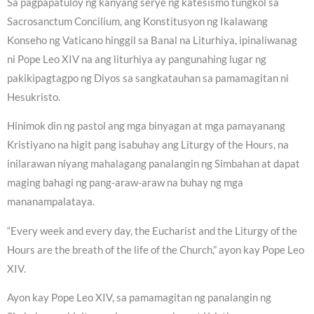
Sa pagpapatuloy ng kanyang serye ng katesismo tungkol sa
Sacrosanctum Concilium, ang Konstitusyon ng Ikalawang
Konseho ng Vaticano hinggil sa Banal na Liturhiya, ipinaliwanag
ni Pope Leo XIV na ang liturhiya ay pangunahing lugar ng
pakikipagtagpo ng Diyos sa sangkatauhan sa pamamagitan ni
Hesukristo.
Hinimok din ng pastol ang mga binyagan at mga pamayanang
Kristiyano na higit pang isabuhay ang Liturgy of the Hours, na
inilarawan niyang mahalagang panalangin ng Simbahan at dapat
maging bahagi ng pang-araw-araw na buhay ng mga
mananampalataya.
“Every week and every day, the Eucharist and the Liturgy of the
Hours are the breath of the life of the Church,” ayon kay Pope Leo
XIV.
Ayon kay Pope Leo XIV, sa pamamagitan ng panalangin ng