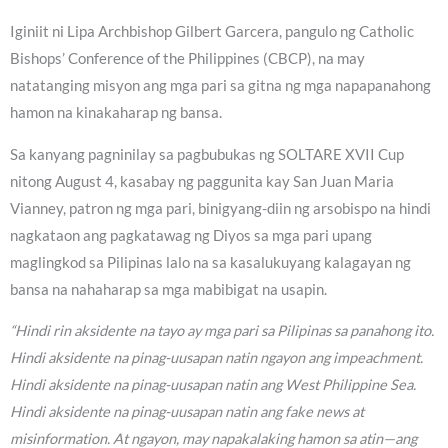
Iginiit ni Lipa Archbishop Gilbert Garcera, pangulo ng Catholic
Bishops’ Conference of the Philippines (CBCP), na may
natatanging misyon ang mga pari sa gitna ng mga napapanahong
hamon na kinakaharap ng bansa.
Sa kanyang pagninilay sa pagbubukas ng SOLTARE XVII Cup
nitong August 4, kasabay ng paggunita kay San Juan Maria
Vianney, patron ng mga pari, binigyang-diin ng arsobispo na hindi
nagkataon ang pagkatawag ng Diyos sa mga pari upang
maglingkod sa Pilipinas lalo na sa kasalukuyang kalagayan ng
bansa na nahaharap sa mga mabibigat na usapin.
“Hindi rin aksidente na tayo ay mga pari sa Pilipinas sa panahong ito.
Hindi aksidente na pinag-uusapan natin ngayon ang impeachment.
Hindi aksidente na pinag-uusapan natin ang West Philippine Sea.
Hindi aksidente na pinag-uusapan natin ang fake news at
misinformation. At ngayon, may napakalaking hamon sa atin—ang