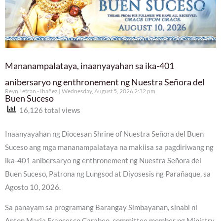
Mananampalataya, inaanyayahan sa ika-401
anibersaryo ng enthronement ng Nuestra Señora del
Reyn Letran - Ibañez
Wednesday, August 5, 2026 2:32 pm
Buen Suceso
16,126 total views
Inaanyayahan ng Diocesan Shrine of Nuestra Señora del Buen
Suceso ang mga mananampalataya na makiisa sa pagdiriwang ng
ika-401 anibersaryo ng enthronement ng Nuestra Señora del
Buen Suceso, Patrona ng Lungsod at Diyosesis ng Parañaque, sa
Agosto 10, 2026.
Sa panayam sa programang Barangay Simbayanan, sinabi ni
Anton Maria Francesco Carabeo, committee member ng Ministry