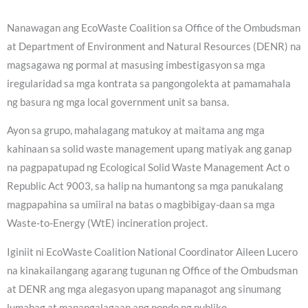
Nanawagan ang EcoWaste Coalition sa Office of the Ombudsman
at Department of Environment and Natural Resources (DENR) na
magsagawa ng pormal at masusing imbestigasyon sa mga
iregularidad sa mga kontrata sa pangongolekta at pamamahala
ng basura ng mga local government unit sa bansa.
Ayon sa grupo, mahalagang matukoy at maitama ang mga
kahinaan sa solid waste management upang matiyak ang ganap
na pagpapatupad ng Ecological Solid Waste Management Act o
Republic Act 9003, sa halip na humantong sa mga panukalang
magpapahina sa umiiral na batas o magbibigay-daan sa mga
Waste-to-Energy (WtE) incineration project.
Iginiit ni EcoWaste Coalition National Coordinator Aileen Lucero
na kinakailangang agarang tugunan ng Office of the Ombudsman
at DENR ang mga alegasyon upang mapanagot ang sinumang
lumabag at mapangalagaan ang pondo ng publiko.