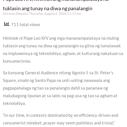
tuklasin ang tunay na diwa ng panalangin
Norman Dequia
Thursday, August 6, 2026 11:17 am
711 total views
Hinimok ni Pope Leo XIV ang mga mananampalataya na muling
tuklasin ang tunay na diwa ng panalangin sa gitna ng lumalawak
na impluwensya ng teknolohiya, agham, at kulturang nakatuon sa
konsumerismo.
Sa kanyang General Audience nitong Agosto 5 sa St. Peter’s
Square, sinabi ng Santo Papa na unti-unting nawawala ang
pagpapahalaga ng tao sa panalangin dahil sa pananaw ng
makabagong lipunan at sa labis na pag-asa ng tao sa agham at
teknolohiya.
“In our time, in contexts dominated by an efficiency-driven and
consumerist mindset, prayer may seem pointless and trivial,”