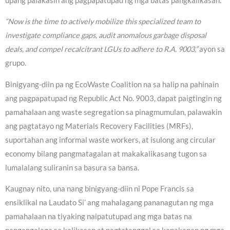
upang palakasin ang pagpapatupad ng mga batas pangkalikasan.
“Now is the time to actively mobilize this specialized team to
investigate compliance gaps, audit anomalous garbage disposal
deals, and compel recalcitrant LGUs to adhere to R.A. 9003,”
ayon sa
grupo.
Binigyang-diin pa ng EcoWaste Coalition na sa halip na pahinain
ang pagpapatupad ng Republic Act No. 9003, dapat paigtingin ng
pamahalaan ang waste segregation sa pinagmumulan, palawakin
ang pagtatayo ng Materials Recovery Facilities (MRFs),
suportahan ang informal waste workers, at isulong ang circular
economy bilang pangmatagalan at makakalikasang tugon sa
lumalalang suliranin sa basura sa bansa.
Kaugnay nito, una nang binigyang-diin ni Pope Francis sa
ensiklikal na Laudato Si’ ang mahalagang pananagutan ng mga
pamahalaan na tiyaking naipatutupad ang mga batas na