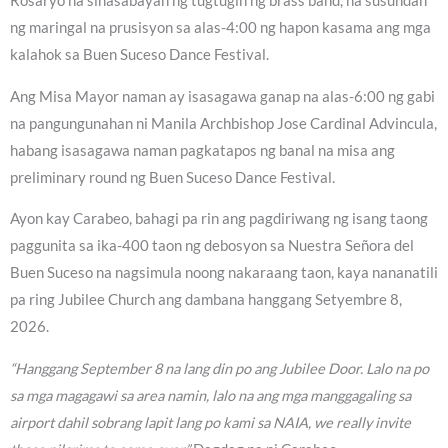
Rosaryo na sinasabayan ng tugtugin ng brass band, na susundan
ng maringal na prusisyon sa alas-4:00 ng hapon kasama ang mga
kalahok sa Buen Suceso Dance Festival.
Ang Misa Mayor naman ay isasagawa ganap na alas-6:00 ng gabi
na pangungunahan ni Manila Archbishop Jose Cardinal Advincula,
habang isasagawa naman pagkatapos ng banal na misa ang
preliminary round ng Buen Suceso Dance Festival.
Ayon kay Carabeo, bahagi pa rin ang pagdiriwang ng isang taong
paggunita sa ika-400 taon ng debosyon sa Nuestra Señora del
Buen Suceso na nagsimula noong nakaraang taon, kaya nananatili
pa ring Jubilee Church ang dambana hanggang Setyembre 8,
2026.
“Hanggang September 8 na lang din po ang Jubilee Door. Lalo na po
sa mga magagawi sa area namin, lalo na ang mga manggagaling sa
airport dahil sobrang lapit lang po kami sa NAIA, we really invite