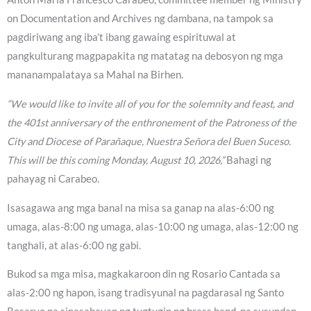
on Documentation and Archives ng dambana, na tampok sa
pagdiriwang ang iba’t ibang gawaing espirituwal at
pangkulturang magpapakita ng matatag na debosyon ng mga
mananampalataya sa Mahal na Birhen.
“We would like to invite all of you for the solemnity and feast, and
the 401st anniversary of the enthronement of the Patroness of the
City and Diocese of Parañaque, Nuestra Señora del Buen Suceso.
This will be this coming Monday, August 10, 2026,”
Bahagi ng
pahayag ni Carabeo.
Isasagawa ang mga banal na misa sa ganap na alas-6:00 ng
umaga, alas-8:00 ng umaga, alas-10:00 ng umaga, alas-12:00 ng
tanghali, at alas-6:00 ng gabi.
Bukod sa mga misa, magkakaroon din ng Rosario Cantada sa
alas-2:00 ng hapon, isang tradisyunal na pagdarasal ng Santo