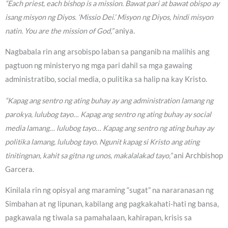
“Each priest, each bishop is a mission. Bawat pari at bawat obispo ay
isang misyon ng Diyos. ‘Missio Dei.’ Misyon ng Diyos, hindi misyon
natin. You are the mission of God,”
aniya.
Nagbabala rin ang arsobispo laban sa panganib na malihis ang
pagtuon ng ministeryo ng mga pari dahil sa mga gawaing
administratibo, social media, o pulitika sa halip na kay Kristo.
“Kapag ang sentro ng ating buhay ay ang administration lamang ng
parokya, lulubog tayo… Kapag ang sentro ng ating buhay ay social
media lamang… lulubog tayo… Kapag ang sentro ng ating buhay ay
politika lamang, lulubog tayo. Ngunit kapag si Kristo ang ating
tinitingnan, kahit sa gitna ng unos, makalalakad tayo,”
ani Archbishop
Garcera.
Kinilala rin ng opisyal ang maraming “sugat” na nararanasan ng
Simbahan at ng lipunan, kabilang ang pagkakahati-hati ng bansa,
pagkawala ng tiwala sa pamahalaan, kahirapan, krisis sa