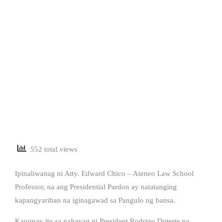
552 total views
Ipinaliwanag ni Atty. Edward Chico – Ateneo Law School
Professor, na ang Presidential Pardon ay natatanging
kapangyarihan na iginagawad sa Pangulo ng bansa.
Kaugnay ito sa pahayag ni President Rodrigo Duterte na