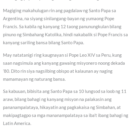
Magiging makahulugan rin ang pagdalaw ng Santo Papa sa
Argentina, na siyang sinilangang-bayan ng yumaong Pope
Francis. Sa kabila ng kanyang 12 taong panunungkulan bilang
pinuno ng Simbahang Katolika, hindi nakabalik si Pope Francis sa
kanyang sariling bansa bilang Santo Papa.
May natatanigi ring kaugnayan si Pope Leo XIV sa Peru, kung
saan nagsimula ang kanyang gawaing misyonero noong dekada
’80. Dito rin siya nagsilbing obispo at kalaunan ay naging
mamamayan ng naturang bansa.
Sa kabuuan, bibisita ang Santo Papa sa 10 lungsod sa loob ng 11
araw, bilang bahagi ng kanyang misyon na palakasin ang
pananampalataya, hikayatin ang pagkakaisa ng Simbahan, at
makipagtagpo sa mga mananampalataya sa iba’t ibang bahagi ng
Latin America.