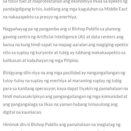
sa fossil fuel at maprotektahan ang ekonomiya mula sa epekto ng
pandaigdigang krisis, kabilang ang mga kaguluhan sa Middle East
na nakaaapekto sa presyo ng enerhiya.
Nagpahayag pa ng pangamba ang si Bishop Pabillo sa planong
gawing sentro ng Artificial Intelligence (AI) at data centers ang
bansa na kung hindi sapat na mapag-aaralan ang magiging epekto
nito sa suplay ng kuryente at tubig ay lubhang makakaapekto sa
kalikasan at kabuhayan ng mga Pilipino.
Binigyang-diin niya na ang mga pasilidad ay nangangailangan ng
tuloy-tuloy na suplay ng enerhiya at maraming suplay ng tubig
para sa kanilang operasyon, kaya dapat tiyakin ng pamahalaan na
hindi maisasakripisyo ang pangangailangan ng mga komunidad at
ang pangangalaga sa likas na yaman habang isinusulong ang
digital na kaunlaran.
Hinimok din ni Bishop Pabillo ang pamahalaan na maglatag ng