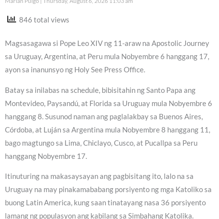
Marian Pulgo
Thursday, August 6, 2026 11:03 am
846 total views
Magsasagawa si Pope Leo XIV ng 11-araw na Apostolic Journey
sa Uruguay, Argentina, at Peru mula Nobyembre 6 hanggang 17,
ayon sa inanunsyo ng Holy See Press Office.
Batay sa inilabas na schedule, bibisitahin ng Santo Papa ang
Montevideo, Paysandú, at Florida sa Uruguay mula Nobyembre 6
hanggang 8. Susunod naman ang paglalakbay sa Buenos Aires,
Córdoba, at Luján sa Argentina mula Nobyembre 8 hanggang 11,
bago magtungo sa Lima, Chiclayo, Cusco, at Pucallpa sa Peru
hanggang Nobyembre 17.
Itinuturing na makasaysayan ang pagbisitang ito, lalo na sa
Uruguay na may pinakamababang porsiyento ng mga Katoliko sa
buong Latin America, kung saan tinatayang nasa 36 porsiyento
lamang ng populasyon ang kabilang sa Simbahang Katolika.