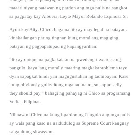
maaari niyang patawan ng pardon ang mga pulis na sangkot
sa pagpatay kay Albuera, Leyte Mayor Rolando Espinosa Sr.
Ayon kay Atty. Chico, bagamat ito ay may legal na batayan,
kinakailangan paring tingnan kung moral ang magiging
batayan ng pagpapatupad ng kapangyarihan.
“Ito ay unique na pagkakataon na pwedeng i-exercise ng
pangulo, kaya lang morally maaring magkakaproblema tayo
dyan sapagkat hindi yan magugustuhan ng taumbayan. Kase
kung obviously guilty itong mga tao na to, so supposedly
they should pay,” bahagi ng pahayag ni Chico sa programang
Veritas Pilipinas.
Nilinaw ni Chico na kung i-pardon ng Pangulo ang mga pulis
ay wala pang kaso na naidudulog sa Supreme Court kaugnay
sa ganitong sitwasyon.