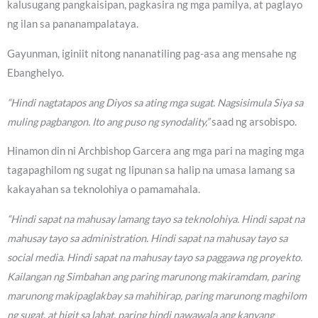
kalusugang pangkaisipan, pagkasira ng mga pamilya, at paglayo
ng ilan sa pananampalataya.
Gayunman, iginiit nitong nananatiling pag-asa ang mensahe ng
Ebanghelyo.
“Hindi nagtatapos ang Diyos sa ating mga sugat. Nagsisimula Siya sa
muling pagbangon. Ito ang puso ng synodality,”
saad ng arsobispo.
Hinamon din ni Archbishop Garcera ang mga pari na maging mga
tagapaghilom ng sugat ng lipunan sa halip na umasa lamang sa
kakayahan sa teknolohiya o pamamahala.
“Hindi sapat na mahusay lamang tayo sa teknolohiya. Hindi sapat na
mahusay tayo sa administration. Hindi sapat na mahusay tayo sa
social media. Hindi sapat na mahusay tayo sa paggawa ng proyekto.
Kailangan ng Simbahan ang paring marunong makiramdam, paring
marunong makipaglakbay sa mahihirap, paring marunong maghilom
ng sugat, at higit sa lahat, paring hindi nawawala ang kanyang