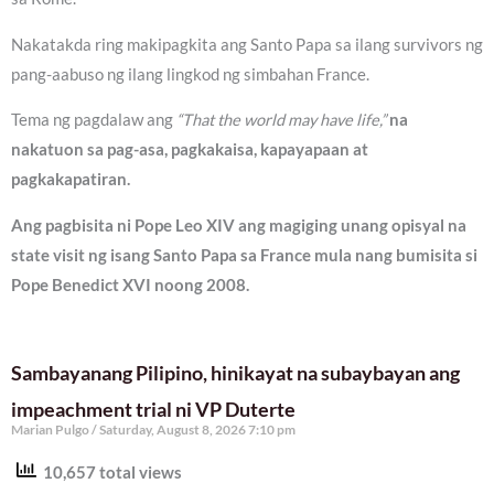
Nakatakda ring makipagkita ang Santo Papa sa ilang survivors ng
pang-aabuso ng ilang lingkod ng simbahan France.
Tema ng pagdalaw ang
“That the world may have life,”
na
nakatuon sa pag-asa, pagkakaisa, kapayapaan at
pagkakapatiran.
Ang pagbisita ni Pope Leo XIV ang magiging unang opisyal na
state visit ng isang Santo Papa sa France mula nang bumisita si
Pope Benedict XVI noong 2008.
Sambayanang Pilipino, hinikayat na subaybayan ang
impeachment trial ni VP Duterte
Marian Pulgo
Saturday, August 8, 2026 7:10 pm
10,657 total views