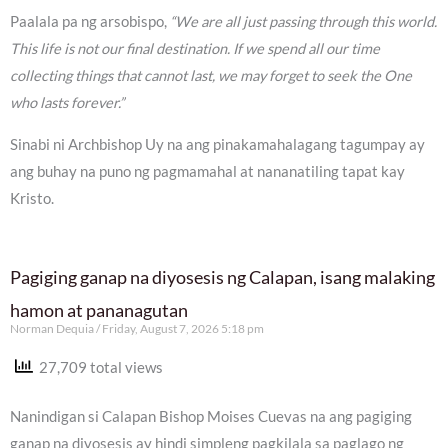
Paalala pa ng arsobispo,
“We are all just passing through this world.
This life is not our final destination. If we spend all our time
collecting things that cannot last, we may forget to seek the One
who lasts forever.”
Sinabi ni Archbishop Uy na ang pinakamahalagang tagumpay ay
ang buhay na puno ng pagmamahal at nananatiling tapat kay
Kristo.
Pagiging ganap na diyosesis ng Calapan, isang malaking
hamon at pananagutan
Norman Dequia
Friday, August 7, 2026 5:18 pm
27,709 total views
Nanindigan si Calapan Bishop Moises Cuevas na ang pagiging
ganap na diyosesis ay hindi simpleng pagkilala sa paglago ng