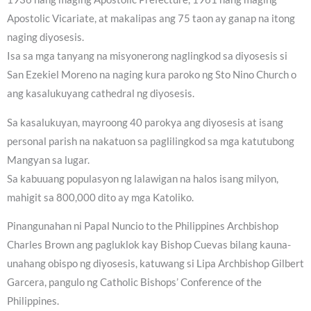
Apostolic Vicariate, at makalipas ang 75 taon ay ganap na itong
naging diyosesis.
Isa sa mga tanyang na misyonerong naglingkod sa diyosesis si
San Ezekiel Moreno na naging kura paroko ng Sto Nino Church o
ang kasalukuyang cathedral ng diyosesis.
Sa kasalukuyan, mayroong 40 parokya ang diyosesis at isang
personal parish na nakatuon sa paglilingkod sa mga katutubong
Mangyan sa lugar.
Sa kabuuang populasyon ng lalawigan na halos isang milyon,
mahigit sa 800,000 dito ay mga Katoliko.
Pinangunahan ni Papal Nuncio to the Philippines Archbishop
Charles Brown ang pagluklok kay Bishop Cuevas bilang kauna-
unahang obispo ng diyosesis, katuwang si Lipa Archbishop Gilbert
Garcera, pangulo ng Catholic Bishops’ Conference of the
Philippines.