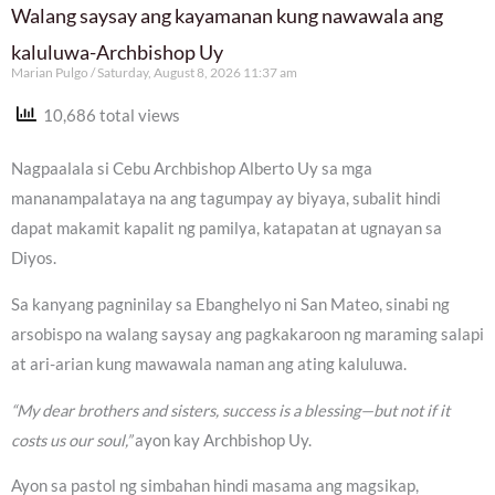
Walang saysay ang kayamanan kung nawawala ang
kaluluwa-Archbishop Uy
Marian Pulgo
Saturday, August 8, 2026 11:37 am
10,686 total views
Nagpaalala si Cebu Archbishop Alberto Uy sa mga
mananampalataya na ang tagumpay ay biyaya, subalit hindi
dapat makamit kapalit ng pamilya, katapatan at ugnayan sa
Diyos.
Sa kanyang pagninilay sa Ebanghelyo ni San Mateo, sinabi ng
arsobispo na walang saysay ang pagkakaroon ng maraming salapi
at ari-arian kung mawawala naman ang ating kaluluwa.
“My dear brothers and sisters, success is a blessing—but not if it
costs us our soul,”
ayon kay Archbishop Uy.
Ayon sa pastol ng simbahan hindi masama ang magsikap,