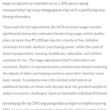
wage na ngayon ay umaabot na sa 1,300-pesos upang
masuportahan ng isang manggagawa ang sarili o pamilyang may
limang miyembro.
“Even with the full adjustment, the NCR minimum wage remains
significantly below the estimated family living wage, which studies
place at more than ₱1,200 per day for a family of five. Inflation
continues to erode workers’ purchasing power, while the costs of
food, transportation, housing, healthcare, education, and utilities
continue to rise. The wage adjustment itself is therefore not
excessive. Rather, it represents only a modest step toward restoring
the dignity of labor and helping workers meet their families’ most
basic needs. To postpone even this limited relief places an
additional burden on those who already bear the greatest weight of
today’s economic challenges,”
ayon sa mensahe ni Bishop Alminaza
Ipinahayag din ng CWS ang pangamba sa legal na implikasyon ng
TRO, na maaaring sumalungat sa layunin ng umiiral na mga batas