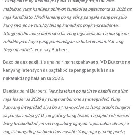
“Kung maari ay sumubaybay sila sa usaping ito, dahil dito
mabubuo yung kanilang opinyon tungkol sa pagsuporta sa 2028 ng
mga kandidato. Hindi lamang po ng ating pangalawang pangulo
kung siya po ay tutuloy bilang kandidato pagka-presidente,
titingnan din muna natin sino ba yung mga senador na ika nga eh
reliable pa o kaya yung paninindigan sa katotohanan. Yun ang
tingnan natin,”
ayon kay Barbers.
Bago pa ang paglilitis una na ring nagpahayag si VD Duterte ng
kanyang intensyon sa pagtakbo sa pangpanguluhan sa
nakatakdang halalan sa 2028.
Dagdag pa ni Barbers,
“Ang basehan po natin sa pagpili ng ating
mga leader sa 2028 ay yung number one ay integridad. Yung
kanyang integridad, siya ba ay na-involve sa isang usapin tungkol
sa pandarambong? O yung ating bang leader na pipiliin eh meron
bang kredibilidad yan na nagsabing ngayon tapos bukas dineny o
nagsisinungaling na hindi daw nasabi? Yung mga ganung punto,