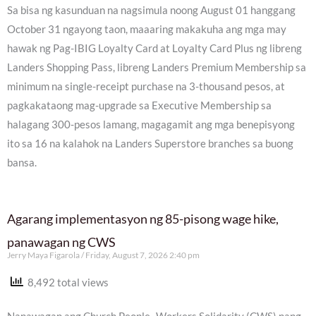
Sa bisa ng kasunduan na nagsimula noong August 01 hanggang
October 31 ngayong taon, maaaring makakuha ang mga may
hawak ng Pag-IBIG Loyalty Card at Loyalty Card Plus ng libreng
Landers Shopping Pass, libreng Landers Premium Membership sa
minimum na single-receipt purchase na 3-thousand pesos, at
pagkakataong mag-upgrade sa Executive Membership sa
halagang 300-pesos lamang, magagamit ang mga benepisyong
ito sa 16 na kalahok na Landers Superstore branches sa buong
bansa.
Agarang implementasyon ng 85-pisong wage hike,
panawagan ng CWS
Jerry Maya Figarola
Friday, August 7, 2026 2:40 pm
8,492 total views