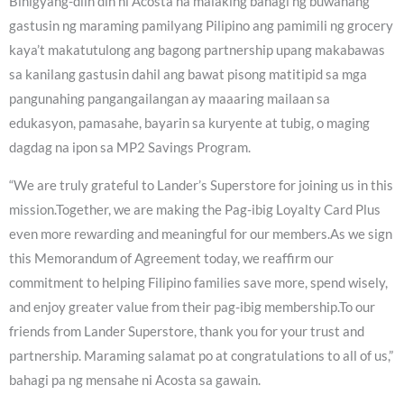
Binigyang-diin din ni Acosta na malaking bahagi ng buwanang
gastusin ng maraming pamilyang Pilipino ang pamimili ng grocery
kaya’t makatutulong ang bagong partnership upang makabawas
sa kanilang gastusin dahil ang bawat pisong matitipid sa mga
pangunahing pangangailangan ay maaaring mailaan sa
edukasyon, pamasahe, bayarin sa kuryente at tubig, o maging
dagdag na ipon sa MP2 Savings Program.
“We are truly grateful to Lander’s Superstore for joining us in this
mission.Together, we are making the Pag-ibig Loyalty Card Plus
even more rewarding and meaningful for our members.As we sign
this Memorandum of Agreement today, we reaffirm our
commitment to helping Filipino families save more, spend wisely,
and enjoy greater value from their pag-ibig membership.To our
friends from Lander Superstore, thank you for your trust and
partnership. Maraming salamat po at congratulations to all of us,”
bahagi pa ng mensahe ni Acosta sa gawain.