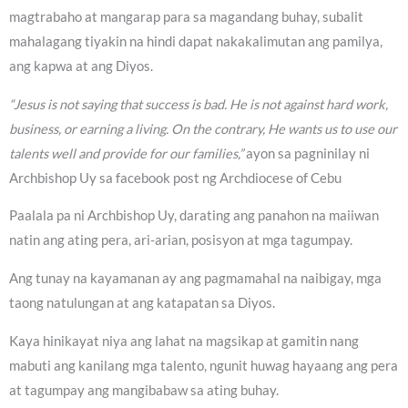
magtrabaho at mangarap para sa magandang buhay, subalit
mahalagang tiyakin na hindi dapat nakakalimutan ang pamilya,
ang kapwa at ang Diyos.
“Jesus is not saying that success is bad. He is not against hard work,
business, or earning a living. On the contrary, He wants us to use our
talents well and provide for our families,”
ayon sa pagninilay ni
Archbishop Uy sa facebook post ng Archdiocese of Cebu
Paalala pa ni Archbishop Uy, darating ang panahon na maiiwan
natin ang ating pera, ari-arian, posisyon at mga tagumpay.
Ang tunay na kayamanan ay ang pagmamahal na naibigay, mga
taong natulungan at ang katapatan sa Diyos.
Kaya hinikayat niya ang lahat na magsikap at gamitin nang
mabuti ang kanilang mga talento, ngunit huwag hayaang ang pera
at tagumpay ang mangibabaw sa ating buhay.