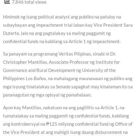
7,846 total views
Hinimok ng isang political analyst ang publiko na patuloy na
subaybayan ang impeachment trial laban kay Vice President Sara
Duterte, lalo na ang pagtalakay sa maling paggamit ng
confidential funds na kabilang sa Article 1 ng impeachment.
Sa panayam sa programang Veritas Pilipinas, sinabi ni Dr.
Christopher Mantillas, Associate Professor ng Institute for
Governance and Rural Development ng University of the
Philippines Los Baños, na mahalagang maunawaan ng publiko ang
mga isyung tinatalakay sa Senado sapagkat may kinalaman ito sa
pananagutan ng mga opisyal ng pamahalaan.
Ayon kay Mantillas, nakatuon na ang paglilitis sa Article 1, na
tumatalakay sa maling paggamit ng confidential funds, kabilang
ang kontrobersyal na ₱125 milyong confidential fund ng Office of
the Vice President at ang mahigit isang daang disbursement na