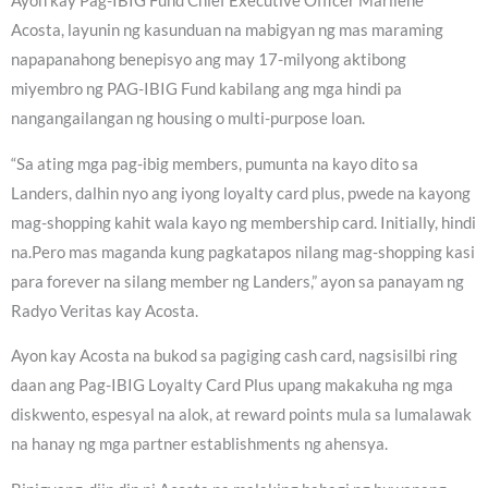
Ayon kay Pag-IBIG Fund Chief Executive Officer Marilene
Acosta, layunin ng kasunduan na mabigyan ng mas maraming
napapanahong benepisyo ang may 17-milyong aktibong
miyembro ng PAG-IBIG Fund kabilang ang mga hindi pa
nangangailangan ng housing o multi-purpose loan.
“Sa ating mga pag-ibig members, pumunta na kayo dito sa
Landers, dalhin nyo ang iyong loyalty card plus, pwede na kayong
mag-shopping kahit wala kayo ng membership card. Initially, hindi
na.Pero mas maganda kung pagkatapos nilang mag-shopping kasi
para forever na silang member ng Landers,” ayon sa panayam ng
Radyo Veritas kay Acosta.
Ayon kay Acosta na bukod sa pagiging cash card, nagsisilbi ring
daan ang Pag-IBIG Loyalty Card Plus upang makakuha ng mga
diskwento, espesyal na alok, at reward points mula sa lumalawak
na hanay ng mga partner establishments ng ahensya.