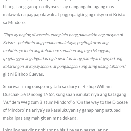
bilang isang ganap na diyosesis ay nangangahulugang mas
malawak na pagpapalawak at pagpapaigting ng misyon ni Kristo
sa Mindoro.
“Tayo ay naging diyosesis upang lalo pang palawakin ang misyon ni
Kristo—palalimin ang pananampalataya; paglingkuran ang
mahihirap; ihain ang kabataan; samahan ang mga Mangyan;
ipagtanggol ang dignidad ng bawat tao at ng pamilya; itaguyod ang
katarungan at kapayapaan; at pangalagaan ang ating iisang tahanan,”
giit ni Bishop Cuevas.
Sinariwa rin ng obispo ang tala sa diary ni Bishop William
Duschak, SVD noong 1962, kung saan isinulat niya ang katagang
“Auf dem Weg zum Bistum Mindoro” o “On the way to the Diocese
of Mindoro” na aniya’y sa kasalukuyan ay ganap nang natupad
makalipas ang mahigit anim na dekada.
Ipinaliwanag din ng obispo na higit pa sa pinagmulan ng