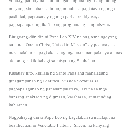
Sunday, patuloy na natutulungan ang mahigit isang libong
misyong simbahan sa buong mundo sa pagtatayo ng mga
pasilidad, pagsasanay ng mga pari at relihiyoso, at
pagpapatupad ng iba’t ibang programang pangmisyon.
Binigyang-diin din ni Pope Leo XIV na ang tema ngayong
taon na “One in Christ, United in Mission” ay paanyaya sa
mas malalim na pagkakaisa ng mga mananampalataya at mas
aktibong pakikibahagi sa misyon ng Simbahan.
Kasabay nito, kinilala ng Santo Papa ang mahalagang
ginagampanan ng Pontifical Mission Societies sa
pagpapalaganap ng pananampalataya, lalo na sa mga
bansang apektado ng digmaan, karahasan, at matinding
kahirapan.
Nagpahayag din si Pope Leo ng kagalakan sa nalalapit na
beatification ni Venerable Fulton J. Sheen, na kanyang