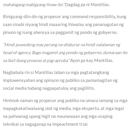
mahalagang mabigyang-linaw ito.”
Dagdag pa ni Mantillas.
Binigyang-diin din ng propesor ang command responsibility, kung
saan sinabi niyang hindi maaaring ihiwalay ang pananagutan ng
pinuno ng isang ahensya sa paggamit ng pondo ng gobyerno.
“Hindi puwedeng may perang na-disburse na hindi nalalaman ng
head of agency. Bago magamit ang pondo ng gobyerno, dumaraan ito
sa iba’t ibang proseso at pag-apruba.”
Ayon pa kay Mantillas.
Nagbabala rin si Mantillas laban sa mga pagtatangkang
impluwensyahan ang opinyon ng publiko sa pamamagitan ng
social media habang nagpapatuloy ang paglilitis.
Hinimok naman ng propesor ang publiko na umasa lamang sa mga
mapagkakatiwalaang ulat ng media, mga eksperto, at mga legal
na paliwanag upang higit na maunawaan ang mga usaping
teknikal sa nagaganap na impeachment trial.