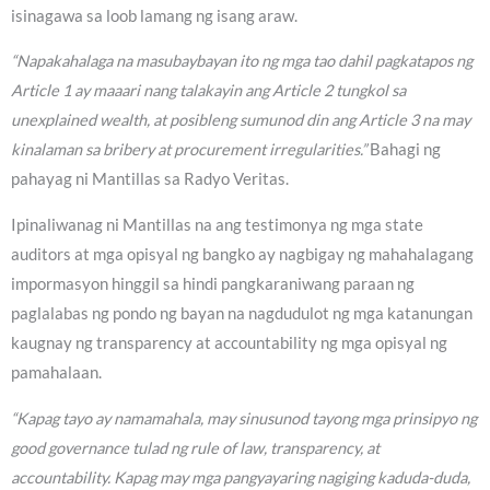
isinagawa sa loob lamang ng isang araw.
“Napakahalaga na masubaybayan ito ng mga tao dahil pagkatapos ng
Article 1 ay maaari nang talakayin ang Article 2 tungkol sa
unexplained wealth, at posibleng sumunod din ang Article 3 na may
kinalaman sa bribery at procurement irregularities.”
Bahagi ng
pahayag ni Mantillas sa Radyo Veritas.
Ipinaliwanag ni Mantillas na ang testimonya ng mga state
auditors at mga opisyal ng bangko ay nagbigay ng mahahalagang
impormasyon hinggil sa hindi pangkaraniwang paraan ng
paglalabas ng pondo ng bayan na nagdudulot ng mga katanungan
kaugnay ng transparency at accountability ng mga opisyal ng
pamahalaan.
“Kapag tayo ay namamahala, may sinusunod tayong mga prinsipyo ng
good governance tulad ng rule of law, transparency, at
accountability. Kapag may mga pangyayaring nagiging kaduda-duda,