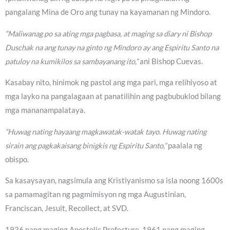
pangalang Mina de Oro ang tunay na kayamanan ng Mindoro.
“Maliwanag po sa ating mga pagbasa, at maging sa diary ni Bishop
Duschak na ang tunay na ginto ng Mindoro ay ang Espiritu Santo na
patuloy na kumikilos sa sambayanang ito,”
ani Bishop Cuevas.
Kasabay nito, hinimok ng pastol ang mga pari, mga relihiyoso at
mga layko na pangalagaan at panatilihin ang pagbubuklod bilang
mga mananampalataya.
“Huwag nating hayaang magkawatak-watak tayo. Huwag nating
sirain ang pagkakaisang binigkis ng Espiritu Santo,”
paalala ng
obispo.
Sa kasaysayan, nagsimula ang Kristiyanismo sa isla noong 1600s
sa pamamagitan ng pagmimisyon ng mga Augustinian,
Franciscan, Jesuit, Recollect, at SVD.
1936 nang maging Apostolic Prefecture, 1961 nang maging