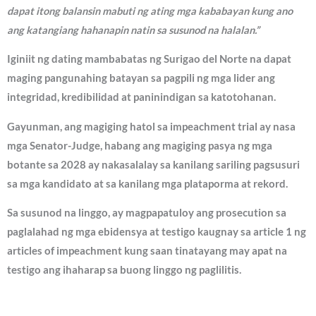
dapat itong balansin mabuti ng ating mga kababayan kung ano
ang katangiang hahanapin natin sa susunod na halalan.”
Iginiit ng dating mambabatas ng Surigao del Norte na dapat
maging pangunahing batayan sa pagpili ng mga lider ang
integridad, kredibilidad at paninindigan sa katotohanan.
Gayunman, ang magiging hatol sa impeachment trial ay nasa
mga Senator-Judge, habang ang magiging pasya ng mga
botante sa 2028 ay nakasalalay sa kanilang sariling pagsusuri
sa mga kandidato at sa kanilang mga plataporma at rekord.
Sa susunod na linggo, ay magpapatuloy ang prosecution sa
paglalahad ng mga ebidensya at testigo kaugnay sa article 1 ng
articles of impeachment kung saan tinatayang may apat na
testigo ang ihaharap sa buong linggo ng paglilitis.