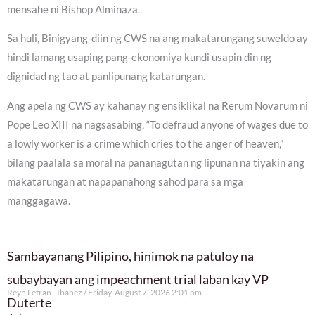
mensahe ni Bishop Alminaza.
Sa huli, Binigyang-diin ng CWS na ang makatarungang suweldo ay
hindi lamang usaping pang-ekonomiya kundi usapin din ng
dignidad ng tao at panlipunang katarungan.
Ang apela ng CWS ay kahanay ng ensiklikal na Rerum Novarum ni
Pope Leo XIII na nagsasabing, “To defraud anyone of wages due to
a lowly worker is a crime which cries to the anger of heaven,”
bilang paalala sa moral na pananagutan ng lipunan na tiyakin ang
makatarungan at napapanahong sahod para sa mga
manggagawa.
Sambayanang Pilipino, hinimok na patuloy na
subaybayan ang impeachment trial laban kay VP
Reyn Letran - Ibañez
Friday, August 7, 2026 2:01 pm
Duterte