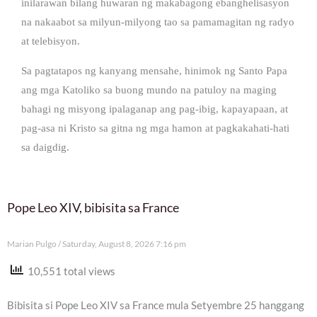
inilarawan bilang huwaran ng makabagong ebanghelisasyon
na nakaabot sa milyun-milyong tao sa pamamagitan ng radyo
at telebisyon.
Sa pagtatapos ng kanyang mensahe, hinimok ng Santo Papa
ang mga Katoliko sa buong mundo na patuloy na maging
bahagi ng misyong ipalaganap ang pag-ibig, kapayapaan, at
pag-asa ni Kristo sa gitna ng mga hamon at pagkakahati-hati
sa daigdig.
Pope Leo XIV, bibisita sa France
Marian Pulgo
Saturday, August 8, 2026 7:16 pm
10,551 total views
Bibisita si Pope Leo XIV sa France mula Setyembre 25 hanggang