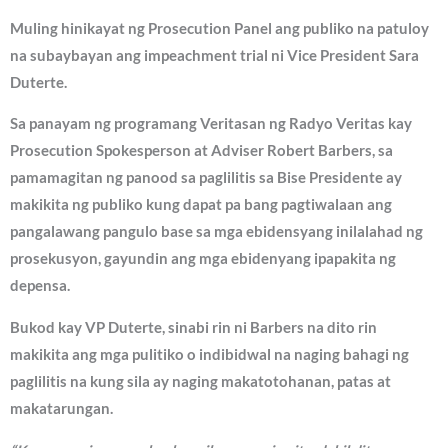
Muling hinikayat ng Prosecution Panel ang publiko na patuloy
na subaybayan ang impeachment trial ni Vice President Sara
Duterte.
Sa panayam ng programang Veritasan ng Radyo Veritas kay
Prosecution Spokesperson at Adviser Robert Barbers, sa
pamamagitan ng panood sa paglilitis sa Bise Presidente ay
makikita ng publiko kung dapat pa bang pagtiwalaan ang
pangalawang pangulo base sa mga ebidensyang inilalahad ng
prosekusyon, gayundin ang mga ebidenyang ipapakita ng
depensa.
Bukod kay VP Duterte, sinabi rin ni Barbers na dito rin
makikita ang mga pulitiko o indibidwal na naging bahagi ng
paglilitis na kung sila ay naging makatotohanan, patas at
makatarungan.