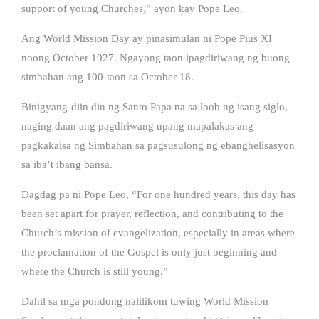
support of young Churches,” ayon kay Pope Leo.
Ang World Mission Day ay pinasimulan ni Pope Pius XI
noong October 1927. Ngayong taon ipagdiriwang ng buong
simbahan ang 100-taon sa October 18.
Binigyang-diin din ng Santo Papa na sa loob ng isang siglo,
naging daan ang pagdiriwang upang mapalakas ang
pagkakaisa ng Simbahan sa pagsusulong ng ebanghelisasyon
sa iba’t ibang bansa.
Dagdag pa ni Pope Leo, “For one hundred years, this day has
been set apart for prayer, reflection, and contributing to the
Church’s mission of evangelization, especially in areas where
the proclamation of the Gospel is only just beginning and
where the Church is still young.”
Dahil sa mga pondong nalilikom tuwing World Mission