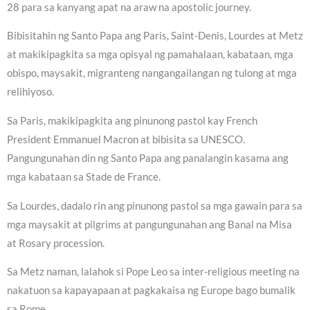
28 para sa kanyang apat na araw na apostolic journey.
Bibisitahin ng Santo Papa ang Paris, Saint-Denis, Lourdes at Metz
at makikipagkita sa mga opisyal ng pamahalaan, kabataan, mga
obispo, maysakit, migranteng nangangailangan ng tulong at mga
relihiyoso.
Sa Paris, makikipagkita ang pinunong pastol kay French
President Emmanuel Macron at bibisita sa UNESCO.
Pangungunahan din ng Santo Papa ang panalangin kasama ang
mga kabataan sa Stade de France.
Sa Lourdes, dadalo rin ang pinunong pastol sa mga gawain para sa
mga maysakit at pilgrims at pangungunahan ang Banal na Misa
at Rosary procession.
Sa Metz naman, lalahok si Pope Leo sa inter-religious meeting na
nakatuon sa kapayapaan at pagkakaisa ng Europe bago bumalik
sa Rome.