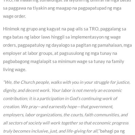
sa paggawa na tiyakin ang maagap na pagpapatupad ng mga
wage order.
Hinimok ng grupo ang kagyat na pag-alis sa TRO, paggalang sa
mga batas ng labor laws hinggil sa implementasyon ng wage
orders, pagpapatuloy ng dayalogo sa pagitan ng pamahalaan, mga
employer at labor groups, at pagsusulong ng mga tunay na
pagbabagong maglalapit sa minimum wage sa tunay na family
living wage.
“We, the Church people, walks with you in your struggle for justice,
dignity, and decent work. Your labor is not merely an economic
contribution; it is a participation in God’s continuing work of
creation. We pray—and earnestly hope—that government,
employers, labor organizations, the courts, faith communities, and
all sectors of society will work together so that economic progress
truly becomes inclusive, just, and life-giving for all,”
bahagi pa ng