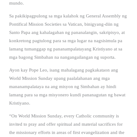
mundo.
Sa pakikipagpulong sa mga kalahok ng General Assembly ng
Pontifical Mission Societies sa Vatican, binigyang-diin ng
Santo Papa ang kahalagahan ng pananalangin, sakripisyo, at
konkretong pagtulong para sa mga lugar na nagsisimula pa
lamang tumanggap ng pananampalatayang Kristiyano at sa
mga bagong Simbahan na nangangailangan ng suporta.
Ayon kay Pope Leo, isang mahalagang pagkakataon ang
World Mission Sunday upang paalalahanan ang mga
mananampalataya na ang misyon ng Simbahan ay hindi
lamang para sa mga misyonero kundi pananagutan ng bawat
Kristiyano.
“On World Mission Sunday, every Catholic community is
invited to pray and offer spiritual and material sacrifices for
the missionary efforts in areas of first evangelization and the