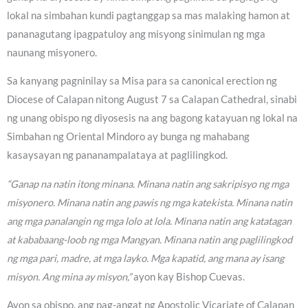
lokal na simbahan kundi pagtanggap sa mas malaking hamon at
pananagutang ipagpatuloy ang misyong sinimulan ng mga
naunang misyonero.
Sa kanyang pagninilay sa Misa para sa canonical erection ng
Diocese of Calapan nitong August 7 sa Calapan Cathedral, sinabi
ng unang obispo ng diyosesis na ang bagong katayuan ng lokal na
Simbahan ng Oriental Mindoro ay bunga ng mahabang
kasaysayan ng pananampalataya at paglilingkod.
“Ganap na natin itong minana. Minana natin ang sakripisyo ng mga
misyonero. Minana natin ang pawis ng mga katekista. Minana natin
ang mga panalangin ng mga lolo at lola. Minana natin ang katatagan
at kababaang-loob ng mga Mangyan. Minana natin ang paglilingkod
ng mga pari, madre, at mga layko. Mga kapatid, ang mana ay isang
misyon. Ang mina ay misyon,”
ayon kay Bishop Cuevas.
Ayon sa obispo, ang pag-angat ng Apostolic Vicariate of Calapan