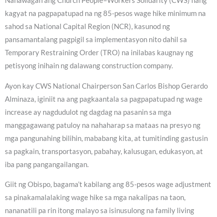
Nanawagan ang Church People–Workers Solidarity (CWS) nang
kagyat na pagpapatupad na ng 85-pesos wage hike minimum na
sahod sa National Capital Region (NCR), kasunod ng
pansamantalang pagpigil sa implementasyon nito dahil sa
Temporary Restraining Order (TRO) na inilabas kaugnay ng
petisyong inihain ng dalawang construction company.
Ayon kay CWS National Chairperson San Carlos Bishop Gerardo
Alminaza, iginiit na ang pagkaantala sa pagpapatupad ng wage
increase ay nagdudulot ng dagdag na pasanin sa mga
manggagawang patuloy na nahaharap sa mataas na presyo ng
mga pangunahing bilihin, mababang kita, at tumitinding gastusin
sa pagkain, transportasyon, pabahay, kalusugan, edukasyon, at
iba pang pangangailangan.
Giit ng Obispo, bagama’t kabilang ang 85-pesos wage adjustment
sa pinakamalalaking wage hike sa mga nakalipas na taon,
nananatili pa rin itong malayo sa isinusulong na family living