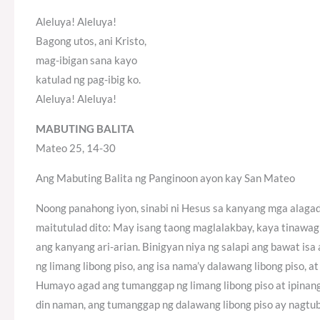
Aleluya! Aleluya!
Bagong utos, ani Kristo,
mag-ibigan sana kayo
katulad ng pag-ibig ko.
Aleluya! Aleluya!
MABUTING BALITA
Mateo 25, 14-30
Ang Mabuting Balita ng Panginoon ayon kay San Mateo
Noong panahong iyon, sinabi ni Hesus sa kanyang mga alagad
maitutulad dito: May isang taong maglalakbay, kaya tinawag 
ang kanyang ari-arian. Binigyan niya ng salapi ang bawat is
ng limang libong piso, ang isa nama’y dalawang libong piso, at 
Humayo agad ang tumanggap ng limang libong piso at ipinanga
din naman, ang tumanggap ng dalawang libong piso ay nagtub