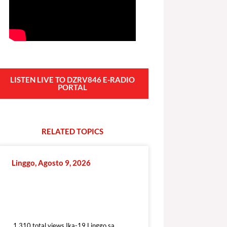
LISTEN LIVE TO DZRV846 E-RADIO
PORTAL
RELATED
T
O
P
I
C
S
Linggo, Agosto 9, 2026
1,310 total views
1,310 total views Ika-19 Linggo sa