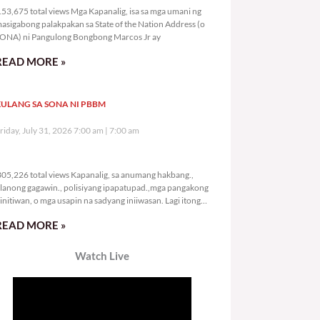
53,675 total views Mga Kapanalig, isa sa mga umani ng
asigabong palakpakan sa State of the Nation Address (o
ONA) ni Pangulong Bongbong Marcos Jr ay
READ MORE »
ULANG SA SONA NI PBBM
riday, July 31, 2026 7:00 am
7:00 am
305,226 total views
05,226 total views Kapanalig, sa anumang hakbang.,
lanong gagawin., polisiyang ipapatupad.,mga pangakong
initiwan, o mga usapin na sadyang iniiwasan. Lagi itong
ay kulang. Hindi ibig sabihin,
READ MORE »
Watch Live