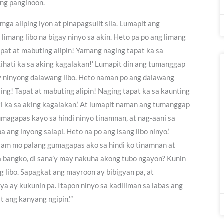
ang panginoon.
a aliping iyon at pinapagsulit sila. Lumapit ang
 limang libo na bigay ninyo sa akin. Heto pa po ang limang
Tapat at mabuting alipin! Yamang naging tapat ka sa
ihati ka sa aking kagalakan!’ Lumapit din ang tumanggap
gay ninyong dalawang libo. Heto naman po ang dalawang
ling! Tapat at mabuting alipin! Naging tapat ka sa kaunting
i ka sa aking kagalakan.’ At lumapit naman ang tumanggap
‘Gumagapas kayo sa hindi ninyo tinamnan, at nag-aani sa
a ang inyong salapi. Heto na po ang isang libo ninyo.’
Alam mo palang gumagapas ako sa hindi ko tinamnan at
 sa bangko, di sana’y may nakuha akong tubo ngayon? Kunin
g libo. Sapagkat ang mayroon ay bibigyan pa, at
a ay kukunin pa. Itapon ninyo sa kadiliman sa labas ang
t ang kanyang ngipin.’”