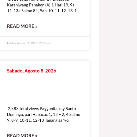
Karaniwang Panahon (A) 1 Hari 19, 9a.
11-13a Salmo 84, 9ab-10. 11-12. 13-14
Pag-ibig mo’y ipakita, iligtas kami sa dusa.
READ MORE »
Friday, August 7, 2026 12:00 am
Sabado, Agosto 8, 2026
2,583 total views
2,583 total views Paggunita kay Santo
Domingo, pari Habacuc 1, 12 – 2, 4 Salmo
9, 8-9. 10-11. 12-13 Tanang sa ‘yo
dumudulog ay tunay na
READ MORE »