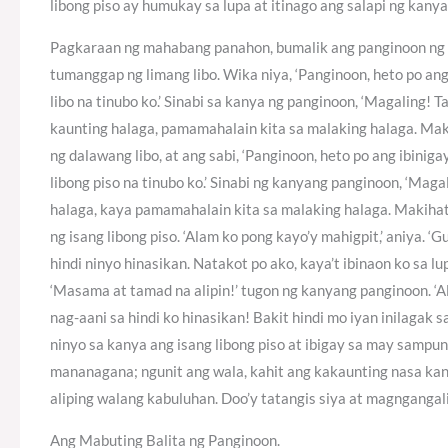
libong piso ay humukay sa lupa at itinago ang salapi ng kany
Pagkaraan ng mahabang panahon, bumalik ang panginoon ng mg
tumanggap ng limang libo. Wika niya, ‘Panginoon, heto po ang
libo na tinubo ko.’ Sinabi sa kanya ng panginoon, ‘Magaling! 
kaunting halaga, pamamahalain kita sa malaking halaga. Mak
ng dalawang libo, at ang sabi, ‘Panginoon, heto po ang ibini
libong piso na tinubo ko.’ Sinabi ng kanyang panginoon, ‘Maga
halaga, kaya pamamahalain kita sa malaking halaga. Makihat
ng isang libong piso. ‘Alam ko pong kayo’y mahigpit,’ aniya. 
hindi ninyo hinasikan. Natakot po ako, kaya’t ibinaon ko sa lup
‘Masama at tamad na alipin!’ tugon ng kanyang panginoon. ‘
nag-aani sa hindi ko hinasikan! Bakit hindi mo iyan inilagak
ninyo sa kanya ang isang libong piso at ibigay sa may sampun
mananagana; ngunit ang wala, kahit ang kakaunting nasa kany
aliping walang kabuluhan. Doo’y tatangis siya at magngangali
Ang Mabuting Balita ng Panginoon.