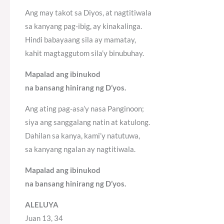
Ang may takot sa Diyos, at nagtitiwala
sa kanyang pag-ibig, ay kinakalinga.
Hindi babayaang sila ay mamatay,
kahit magtaggutom sila’y binubuhay.
Mapalad ang ibinukod
na bansang hinirang ng D’yos.
Ang ating pag-asa’y nasa Panginoon;
siya ang sanggalang natin at katulong.
Dahilan sa kanya, kami’y natutuwa,
sa kanyang ngalan ay nagtitiwala.
Mapalad ang ibinukod
na bansang hinirang ng D’yos.
ALELUYA
Juan 13, 34