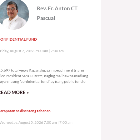
Rev. Fr. Anton CT
Pascual
CONFIDENTIAL FUND
riday, August 7, 2026 7:00 am
7:00 am
15,697 total views
5,697 total views Kapanalig, sa impeachment trial ni
ice President Sara Duterte, naging malinaw sa madlang
ayan na ang “confidential fund” ay isang public fund o
READ MORE »
arapatan sa disenteng tahanan
ednesday, August 5, 2026 7:00 am
7:00 am
90,377 total views