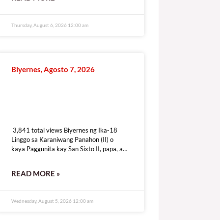
Thursday, August 6, 2026 12:00 am
Biyernes, Agosto 7, 2026
3,841 total views
3,841 total views Biyernes ng Ika-18
Linggo sa Karaniwang Panahon (II) o
kaya Paggunita kay San Sixto II, papa, at
mga Kasama, mga martir o
kaya Paggunita kay
READ MORE »
Wednesday, August 5, 2026 12:00 am