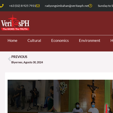
Skip
+63 (02) 8 925 7931
radyongsimbahan@veritasph.net
Sunday to S
to
content
Home
Cultural
Economics
Environment
H
PREVIOUS
Prev
Biyernes, Agosto 30, 2024