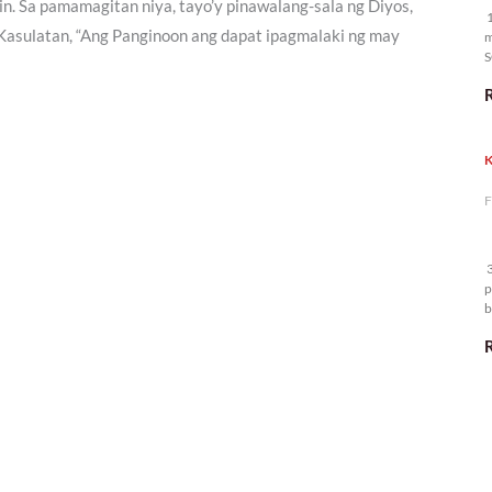
n. Sa pamamagitan niya, tayo’y pinawalang-sala ng Diyos,
1
a Kasulatan, “Ang Panginoon ang dapat ipagmalaki ng may
m
S
K
F
3
p
b
m