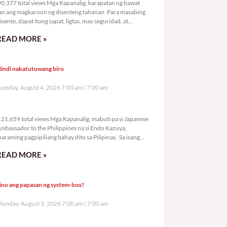
0,377 total views Mga Kapanalig, karapatan ng bawat
ao ang magkaroon ng disenteng tahanan. Para masabing
isente, dapat itong sapat, ligtas, may seguridad, at
agbibigay-daan sa
READ MORE »
indi nakatutuwang biro
uesday, August 4, 2026 7:00 am
7:00 am
121,659 total views
21,659 total views Mga Kapanalig, mabuti pa si Japanese
mbassador to the Philippines na si Endo Kazuya,
araming pagpipiliang bahay dito sa Pilipinas. Sa isang
rivilege
READ MORE »
ino ang papasan ng system-loss?
onday, August 3, 2026 7:00 am
7:00 am
153,675 total views