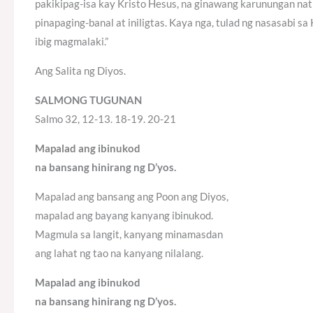
pakikipag-isa kay Kristo Hesus, na ginawang karunungan nati
pinapaging-banal at iniligtas. Kaya nga, tulad ng nasasabi s
ibig magmalaki.”
Ang Salita ng Diyos.
SALMONG TUGUNAN
Salmo 32, 12-13. 18-19. 20-21
Mapalad ang ibinukod
na bansang hinirang ng D’yos.
Mapalad ang bansang ang Poon ang Diyos,
mapalad ang bayang kanyang ibinukod.
Magmula sa langit, kanyang minamasdan
ang lahat ng tao na kanyang nilalang.
Mapalad ang ibinukod
na bansang hinirang ng D’yos.