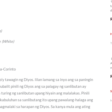
9
t
d
n
)
H
ay
(White)
T
1
A
m
ga-Corinto
p
’y tawagin ng Diyos. Iilan lamang sa inyo ang sa paningin
balit pinili ng Diyos ang sa palagay ng sanlibutan ay
S
uring ng sanlibutan upang hiyain ang malalakas. Pinili
g kabuluhan sa sanlibutang ito upang pawalang-halaga ang
M
 magmalaki sa harapan ng Diyos. Sa kanya mula ang ating