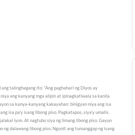
 ang talinghagang ito: “Ang paghahari ng Diyos ay
niya ang kanyang mga alipin at ipinagkatiwala sa kanila
a ayon sa kanya-kanyang kakayahan: binigyan niya ang isa
ang isa pa’y isang libong piso. Pagkatapos, siya’y umalis.
lakal iyon. At nagtubo siya ng limang libong piso. Gayun
o ng dalawang libong piso. Ngunit ang tumanggap ng isang