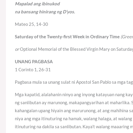
Mapalad ang ibinukod
na bansang hinirang ng D’yos.
Mateo 25, 14-30
Saturday of the Twenty-first Week in Ordinary Time
(Green
or
Optional Memorial of the Blessed Virgin Mary on Saturd
UNANG PAGBASA
1 Corinto 1, 26-31
Pagbasa mula sa unang sulat ni Apostol San Pablo sa mga ta
Mga kapatid, alalahanin ninyo ang inyong katayuan nang kayo
ng sanlibutan ay marunong, makapangyarihan at maharlika. Su
kahangalan upang hiyain ang marurunong, at ang mahihina sa t
niya ang mga itinuturing na hamak, walang halaga, at walan
itinuturing na dakila sa sanlibutan. Kaya’t walang maaaring