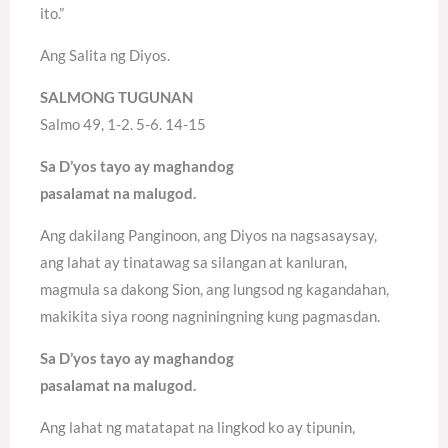
ito.”
Ang Salita ng Diyos.
SALMONG TUGUNAN
Salmo 49, 1-2. 5-6. 14-15
Sa D’yos tayo ay maghandog
pasalamat na malugod.
Ang dakilang Panginoon, ang Diyos na nagsasaysay,
ang lahat ay tinatawag sa silangan at kanluran,
magmula sa dakong Sion, ang lungsod ng kagandahan,
makikita siya roong nagniningning kung pagmasdan.
Sa D’yos tayo ay maghandog
pasalamat na malugod.
Ang lahat ng matatapat na lingkod ko ay tipunin,