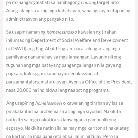
pa ito nangangalahati sa panibagong
housing
target nito.
Alang-alang sa ating mga kababayan, sana nga ay matupad ng
administrasyon ang pangako nito.
Sa usapin naman ng
homelessness
o kawalan ng tirahan,
inilunsad ng Department of Social Welfare and Development
(o DSWD) ang Pag-Abot Program para tulungan ang mga
pamilyang namumuhay sa mga lansangan. Layunin nitong
tugunan ang mga batayang pangangailangan nila gaya ng
pagkain, kalusugan, kabuhayan, edukasyon, at
pansamantalang matutuluyan. Ayon sa Office of the President,
nasa 20,000 na indibidwal ang naabot ng programa.
Ang usapin ng
homelessness
o kawalan ng tirahan ay isa sa
pinakalantad na problema sa ating mga siyudad. Nakikita
natin ito sa mga nakatira sa lansangan o pampublikong
espasyo. Nakikita natin sila na may mga kariton at nakalatag
na karton, sa mga bangketa at sa ilalim ng tulay. Pero sa