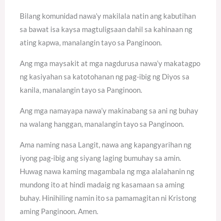
Bilang komunidad nawa’y makilala natin ang kabutihan
sa bawat isa kaysa magtuligsaan dahil sa kahinaan ng
ating kapwa, manalangin tayo sa Panginoon.
Ang mga maysakit at mga nagdurusa nawa’y makatagpo
ng kasiyahan sa katotohanan ng pag-ibig ng Diyos sa
kanila, manalangin tayo sa Panginoon.
Ang mga namayapa nawa’y makinabang sa ani ng buhay
na walang hanggan, manalangin tayo sa Panginoon.
Ama naming nasa Langit, nawa ang kapangyarihan ng
iyong pag-ibig ang siyang laging bumuhay sa amin.
Huwag nawa kaming magambala ng mga alalahanin ng
mundong ito at hindi madaig ng kasamaan sa aming
buhay. Hinihiling namin ito sa pamamagitan ni Kristong
aming Panginoon. Amen.