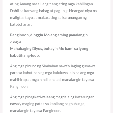
ating Amang nasa Langit ang ating mga kahilingan.
Dahil sa kanyang habag at pag-ibig, hinangad niya na
maligtas tayo at makarating sa karunungan ng
katotohanan.
Panginoon, dinggin Mo ang aming panalangin.
o kaya
Mahabaging Diyos, buhayin Mo kami sa iyong
kabutihang-loob.
Ang mga pinuno ng Simbahan nawa’y laging gumawa
para sa kabutihan ng mga kaluluwa lalo na ang mga
mahihirap at mga hindi pinalad, manalangin tayo sa
Panginoon.
Ang mga pinagkatiwalaang magdala ng katarungan
nawa’y maging patas sa kanilang paghuhusga,
manalangin tayo sa Panginoon.