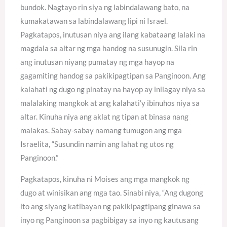
bundok. Nagtayo rin siya ng labindalawang bato, na
kumakatawan sa labindalawang lipi ni Israel.
Pagkatapos, inutusan niya ang ilang kabataang lalaki na
magdala sa altar ng mga handog na susunugin. Sila rin
ang inutusan niyang pumatay ng mga hayop na
gagamiting handog sa pakikipagtipan sa Panginoon. Ang
kalahati ng dugo ng pinatay na hayop ay inilagay niya sa
malalaking mangkok at ang kalahati’y ibinuhos niya sa
altar. Kinuha niya ang aklat ng tipan at binasa nang
malakas. Sabay-sabay namang tumugon ang mga
Israelita, “Susundin namin ang lahat ng utos ng
Panginoon.”
Pagkatapos, kinuha ni Moises ang mga mangkok ng
dugo at winisikan ang mga tao. Sinabi niya, “Ang dugong
ito ang siyang katibayan ng pakikipagtipang ginawa sa
inyo ng Panginoon sa pagbibigay sa inyo ng kautusang