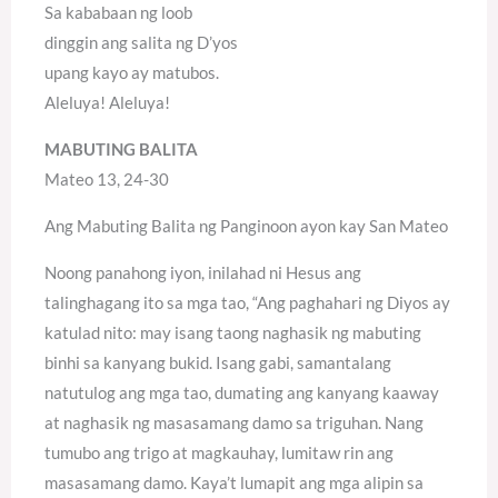
Sa kababaan ng loob
dinggin ang salita ng D’yos
upang kayo ay matubos.
Aleluya! Aleluya!
MABUTING BALITA
Mateo 13, 24-30
Ang Mabuting Balita ng Panginoon ayon kay San Mateo
Noong panahong iyon, inilahad ni Hesus ang
talinghagang ito sa mga tao, “Ang paghahari ng Diyos ay
katulad nito: may isang taong naghasik ng mabuting
binhi sa kanyang bukid. Isang gabi, samantalang
natutulog ang mga tao, dumating ang kanyang kaaway
at naghasik ng masasamang damo sa triguhan. Nang
tumubo ang trigo at magkauhay, lumitaw rin ang
masasamang damo. Kaya’t lumapit ang mga alipin sa