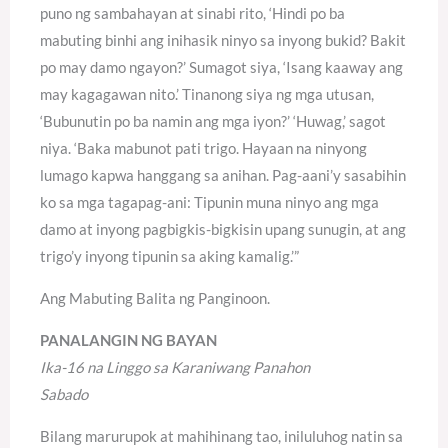
puno ng sambahayan at sinabi rito, ‘Hindi po ba
mabuting binhi ang inihasik ninyo sa inyong bukid? Bakit
po may damo ngayon?’ Sumagot siya, ‘Isang kaaway ang
may kagagawan nito.’ Tinanong siya ng mga utusan,
‘Bubunutin po ba namin ang mga iyon?’ ‘Huwag,’ sagot
niya. ‘Baka mabunot pati trigo. Hayaan na ninyong
lumago kapwa hanggang sa anihan. Pag-aani’y sasabihin
ko sa mga tagapag-ani: Tipunin muna ninyo ang mga
damo at inyong pagbigkis-bigkisin upang sunugin, at ang
trigo’y inyong tipunin sa aking kamalig.’”
Ang Mabuting Balita ng Panginoon.
PANALANGIN NG BAYAN
Ika-16 na Linggo sa Karaniwang Panahon
Sabado
Bilang marurupok at mahihinang tao, iniluluhog natin sa