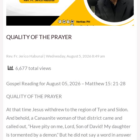
QUALITY OF THE PRAYER
Rev. Fr. Jerico Habunal
Wednesday, August 5, 2026 8:49 am
6,677 total views
Gospel Reading for August 05, 2026 – Matthew 15: 21-28
QUALITY OF THE PRAYER
At that time Jesus withdrew to the region of Tyre and Sidon.
And behold, a Canaanite woman of that district came and
called out, “Have pity on me, Lord, Son of David! My daughter
is tormented by a demon.” But he did not say a word in answer