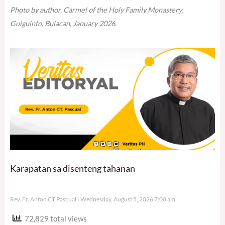
Photo by author, Carmel of the Holy Family Monastery,
Guiguinto, Bulacan, January 2026.
Karapatan sa disenteng tahanan
Rev. Fr. Anton CT Pascual
Wednesday, August 5, 2026 7:00 am
72,829 total views