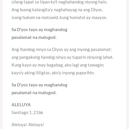
silang tapat sa tipan ko’t naghahandog niyong hain.
Ang buong kalangita’y naghahayag na ang Diyos,
isang hukom na matuwid, kung humatol ay maayos.
Sa D’yos tayo ay maghandog
pasalamat na malugod.
Ang ihandog ninyo sa Diyos ay ang inyong pasalamat;
ang pangakong handog ninyo ay tuparin ninyong lahat.
Kung kayo ay may bagabag, ako lagi ang tawagin;
kayo’y aking ililigtas, ako’y inyong pupurihin.
Sa D’yos tayo ay maghandog
pasalamat na malugod.
ALELUYA
Santiago 1, 21bk
Aleluya! Aleluya!