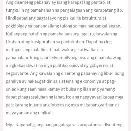
Ang disenteng pabahay ay isang karapatang pantao, at
tungkulin ng pamahalaan na pangalagaan ang karapatang ito.
Hindi sapat ang pagtatayo ng pisikal na istruktura at
pagbibigay ng panandaliang tulong sa mga nangangailangan.
Kailangang putulin ng pamahalaan ang ugat ng kawalan ng
tirahan at ng kasiguruhan sa paninirahan. Dapat na ring
matapos ang malalim at malawakang katiwalian sa
pamahalaan kung saan bilyun-bilyong piso ang ninanakaw ng
magkakasabwat na mga pulitiko, opisyal ng gobyerno, at
negosyante. Ang kawalan ng disenteng pabahay ng libu-libong
pamilya ay nakaugat din sa sistema ng ekonomiya at pag-
unlad kung saan nasa kamay at bulsa ng iilan ang yamang
dapat pinagsasaluhan ng lahat. Ito ang nangyayari kapag mga
patakarang inuuna ang interes ng mga makapangyarihan at
mayayaman ang umiiral.
Mga Kapanalig, ang pangangalaga sa karapatan sa disenteng