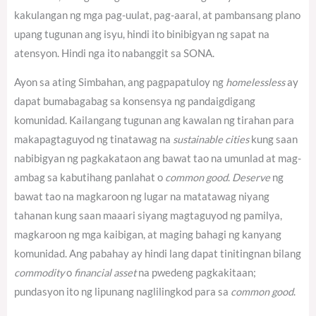
kakulangan ng mga pag-uulat, pag-aaral, at pambansang plano
upang tugunan ang isyu, hindi ito binibigyan ng sapat na
atensyon. Hindi nga ito nabanggit sa SONA.
Ayon sa ating Simbahan, ang pagpapatuloy ng
homelessless
ay
dapat bumabagabag sa konsensya ng pandaigdigang
komunidad.
Kailangang tugunan ang kawalan ng tirahan para
makapagtaguyod ng tinatawag na
sustainable cities
kung saan
nabibigyan ng pagkakataon ang bawat tao na umunlad at mag-
ambag sa kabutihang panlahat o
common good
.
Deserve
ng
bawat tao na magkaroon ng lugar na matatawag niyang
tahanan kung saan maaari siyang magtaguyod ng pamilya,
magkaroon ng mga kaibigan, at maging bahagi ng kanyang
komunidad. Ang pabahay ay hindi lang dapat tinitingnan bilang
commodity
o
financial asset
na pwedeng pagkakitaan;
pundasyon ito ng lipunang naglilingkod para sa
common good
.