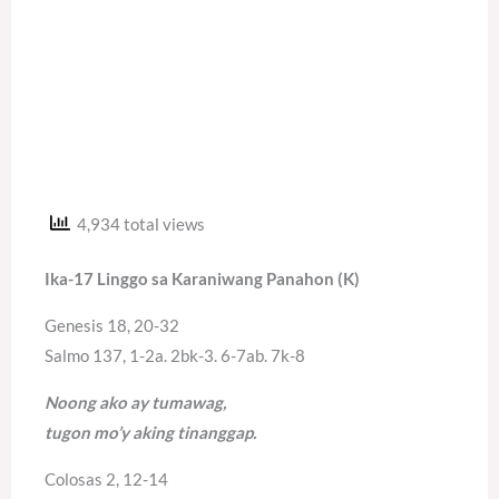
4,934 total views
Ika-17 Linggo sa Karaniwang Panahon (K)
Genesis 18, 20-32
Salmo 137, 1-2a. 2bk-3. 6-7ab. 7k-8
Noong ako ay tumawag,
tugon mo’y aking tinanggap.
Colosas 2, 12-14