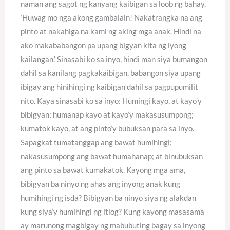
naman ang sagot ng kanyang kaibigan sa loob ng bahay,
‘Huwag mo nga akong gambalain! Nakatrangka na ang
pinto at nakahiga na kami ng aking mga anak. Hindi na
ako makababangon pa upang bigyan kita ng iyong
kailangan.’ Sinasabi ko sa inyo, hindi man siya bumangon
dahil sa kanilang pagkakaibigan, babangon siya upang
ibigay ang hinihingi ng kaibigan dahil sa pagpupumilit
nito. Kaya sinasabi ko sa inyo: Humingi kayo, at kayo’y
bibigyan; humanap kayo at kayo’y makasusumpong;
kumatok kayo, at ang pinto’y bubuksan para sa inyo.
Sapagkat tumatanggap ang bawat humihingi;
nakasusumpong ang bawat humahanap; at binubuksan
ang pinto sa bawat kumakatok. Kayong mga ama,
bibigyan ba ninyo ng ahas ang inyong anak kung
humihingi ng isda? Bibigyan ba ninyo siya ng alakdan
kung siya’y humihingi ng itlog? Kung kayong masasama
ay marunong magbigay ng mabubuting bagay sa inyong