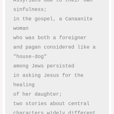
Assyrians due to their own 
sinfulness;

in the gospel, a Canaanite 
woman

who was both a foreigner 

and pagan considered like a 
"house-dog" 

among Jews persisted

in asking Jesus for the 
healing

of her daughter;

two stories about central

characters widely different
