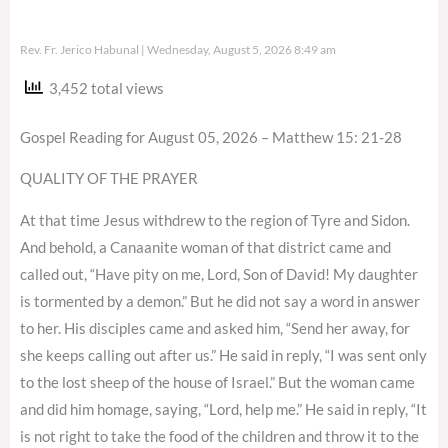
Rev. Fr. Jerico Habunal
Wednesday, August 5, 2026 8:49 am
3,452 total views
Gospel Reading for August 05, 2026 – Matthew 15: 21-28
QUALITY OF THE PRAYER
At that time Jesus withdrew to the region of Tyre and Sidon.
And behold, a Canaanite woman of that district came and
called out, “Have pity on me, Lord, Son of David! My daughter
is tormented by a demon.” But he did not say a word in answer
to her. His disciples came and asked him, “Send her away, for
she keeps calling out after us.” He said in reply, “I was sent only
to the lost sheep of the house of Israel.” But the woman came
and did him homage, saying, “Lord, help me.” He said in reply, “It
is not right to take the food of the children and throw it to the