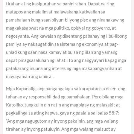
tirahan at ng kasiguruhan sa paninirahan. Dapat na ring
matapos ang malalim at malawakang katiwalian sa
pamahalaan kung saan bilyun-bilyong piso ang ninanakaw ng
magkakasabwat na mga pulitiko, opisyal ng gobyerno, at
negosyante. Ang kawalan ng disenteng pabahay ng libu-libong
pamilya ay nakaugat din sa sistema ng ekonomiya at pag-
unlad kung saan nasa kamay at bulsa ng iilan ang yamang
dapat pinagsasaluhan ng lahat. Ito ang nangyayari kapag mga
patakarang inuuna ang interes ng mga makapangyarihan at
mayayaman ang umiiral.
Mga Kapanalig, ang pangangalaga sa karapatan sa disenteng
tahanan ay responsabilidad ng pamahalaan. Pero bilang mga
Katoliko, tungkulin din natin ang magbigay ng malasakit at
pagkalinga sa ating kapwa, gaya ng paalala sa Isaias 58:7:
“Ang mga nagugutom ay inyong pakainin, ang mga walang
tirahan ay inyong patuluyin. Ang mga walang maisuot ay