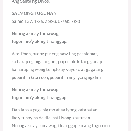
Ang Salita ng Diyos.
SALMONG TUGUNAN
Salmo 137, 1-2a. 2bk-3. 6-7ab. 7k-8
Noong ako ay tumawag,
tugon mo’y aking tinanggap.
Ako, Poon, buong pusong aawit ng pasalamat,
sa harap ng mga anghel, pupurihin kitang ganap.
Sa harap ng iyong templo ay yuyuko at gagalang,
pupurihin kita roon, pupurihin ang ‘yong ngalan.
Noong ako ay tumawag,
tugon mo’y aking tinanggap.
Dahilan sa pag-ibig mo at sa iyong katapatan,
ika’y tunay na dakila, pati iyong kautusan.
Noong ako ay tumawag, tinanggap ko ang tugon mo,