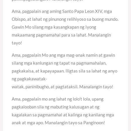
Ama, pagpalain ang aming Santo Papa Leon XIV, mga
Obispo, at lahat ng pinunong relihiyoso sa buong mundo.
Gawin Mo silang mga kasangkapan ng Iyong
makaamang pagmamahal para sa lahat. Manalangin
tayo!
Ama, pagpalain Mo ang mga mag-anak namin at gawin
silang mga kanlungan ng tapat na pagmamahalan,
pagkakaisa, at kapayapaan. Iligtas sila sa lahat ng anyo
ng pagkakawatak-
watak, paninibugho, at pagtataksil. Manalangin tayo!
Ama, pagpalain mo ang lahat ng lolo’t lola, upang
pagkalooban sila ng mabuting kalusugan at ng
kagalakan sa pagmamahal at kalinga ng kanilang mga
anak at mga apo. Manalangin tayo sa Panginoon!