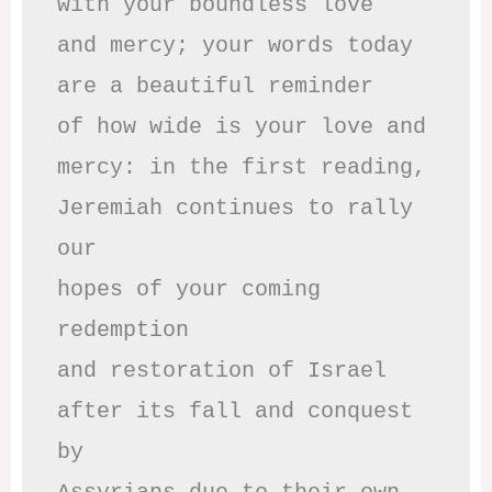
with your boundless love

and mercy; your words today

are a beautiful reminder

of how wide is your love and

mercy: in the first reading,

Jeremiah continues to rally 
our

hopes of your coming 
redemption

and restoration of Israel

after its fall and conquest 
by
