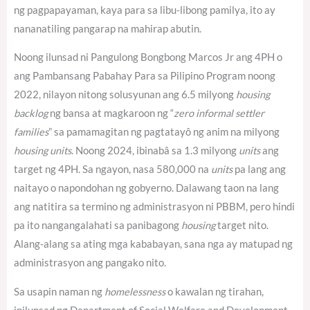
ng pagpapayaman, kaya para sa libu-libong pamilya, ito ay
nananatiling pangarap na mahirap abutin.
Noong ilunsad ni Pangulong Bongbong Marcos Jr ang 4PH o
ang Pambansang Pabahay Para sa Pilipino Program noong
2022, nilayon nitong solusyunan ang 6.5 milyong
housing
backlog
ng bansa at magkaroon ng “
zero informal settler
families
” sa pamamagitan ng pagtatayô ng anim na milyong
housing units
. Noong 2024, ibinabâ sa 1.3 milyong
units
ang
target ng 4PH.
Sa ngayon, nasa 580,000 na
units
pa lang ang
naitayo o napondohan ng gobyerno.
Dalawang taon na lang
ang natitira sa termino ng administrasyon ni PBBM, pero hindi
pa ito nangangalahati sa panibagong
housing
target nito.
Alang-alang sa ating mga kababayan, sana nga ay matupad ng
administrasyon ang pangako nito.
Sa usapin naman ng
homelessness
o kawalan ng tirahan,