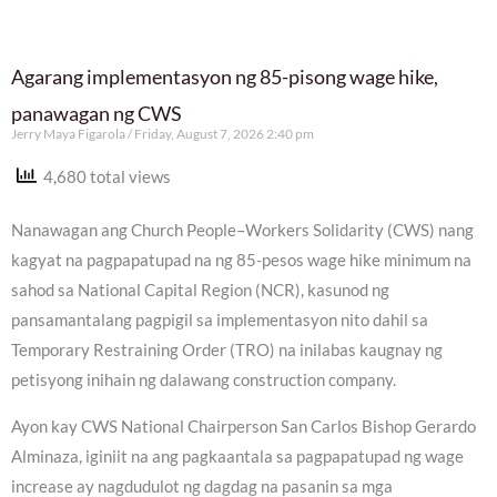
Agarang implementasyon ng 85-pisong wage hike,
panawagan ng CWS
Jerry Maya Figarola
Friday, August 7, 2026 2:40 pm
4,680 total views
Nanawagan ang Church People–Workers Solidarity (CWS) nang
kagyat na pagpapatupad na ng 85-pesos wage hike minimum na
sahod sa National Capital Region (NCR), kasunod ng
pansamantalang pagpigil sa implementasyon nito dahil sa
Temporary Restraining Order (TRO) na inilabas kaugnay ng
petisyong inihain ng dalawang construction company.
Ayon kay CWS National Chairperson San Carlos Bishop Gerardo
Alminaza, iginiit na ang pagkaantala sa pagpapatupad ng wage
increase ay nagdudulot ng dagdag na pasanin sa mga