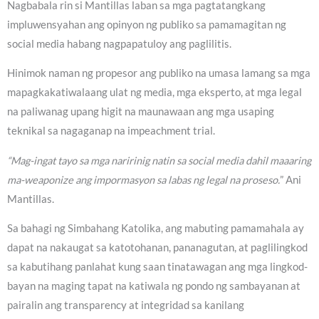
Nagbabala rin si Mantillas laban sa mga pagtatangkang
impluwensyahan ang opinyon ng publiko sa pamamagitan ng
social media habang nagpapatuloy ang paglilitis.
Hinimok naman ng propesor ang publiko na umasa lamang sa mga
mapagkakatiwalaang ulat ng media, mga eksperto, at mga legal
na paliwanag upang higit na maunawaan ang mga usaping
teknikal sa nagaganap na impeachment trial.
“Mag-ingat tayo sa mga naririnig natin sa social media dahil maaaring
ma-weaponize ang impormasyon sa labas ng legal na proseso.
” Ani
Mantillas.
Sa bahagi ng Simbahang Katolika, ang mabuting pamamahala ay
dapat na nakaugat sa katotohanan, pananagutan, at paglilingkod
sa kabutihang panlahat kung saan tinatawagan ang mga lingkod-
bayan na maging tapat na katiwala ng pondo ng sambayanan at
pairalin ang transparency at integridad sa kanilang