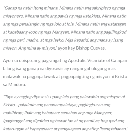
“Ganap na natin itong minana. Minana natin ang sakripisyo ng mga
misyonero. Minana natin ang pawis ng mga katekista. Minana natin
ang mga panalangin ng mga lolo at lola. Minana natin ang katatagan
at kababaang-loob ng mga Mangyan. Minana natin ang paglilingkod
ng mga pari, madre, at mga layko. Mga kapatid, ang mana ay isang
misyon. Ang mina ay misyon,”
ayon kay Bishop Cuevas.
Ayon sa obispo, ang pag-angat ng Apostolic Vicariate of Calapan
bilang isang ganap na diyosesis ay nangangahulugang mas
malawak na pagpapalawak at pagpapaigting ng misyon ni Kristo
sa Mindoro.
“Tayo ay naging diyosesis upang lalo pang palawakin ang misyon ni
Kristo—palalimin ang pananampalataya; paglingkuran ang
mahihirap; ihain ang kabataan; samahan ang mga Mangyan;
ipagtanggol ang dignidad ng bawat tao at ng pamilya; itaguyod ang
katarungan at kapayapaan; at pangalagaan ang ating iisang tahanan,”