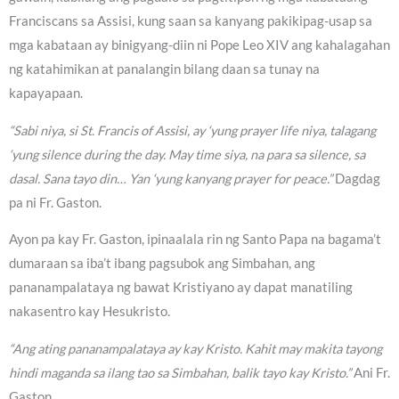
Franciscans sa Assisi, kung saan sa kanyang pakikipag-usap sa
mga kabataan ay binigyang-diin ni Pope Leo XIV ang kahalagahan
ng katahimikan at panalangin bilang daan sa tunay na
kapayapaan.
“Sabi niya, si St. Francis of Assisi, ay ‘yung prayer life niya, talagang
‘yung silence during the day. May time siya, na para sa silence, sa
dasal. Sana tayo din… Yan ‘yung kanyang prayer for peace.”
Dagdag
pa ni Fr. Gaston.
Ayon pa kay Fr. Gaston, ipinaalala rin ng Santo Papa na bagama’t
dumaraan sa iba’t ibang pagsubok ang Simbahan, ang
pananampalataya ng bawat Kristiyano ay dapat manatiling
nakasentro kay Hesukristo.
“Ang ating pananampalataya ay kay Kristo. Kahit may makita tayong
hindi maganda sa ilang tao sa Simbahan, balik tayo kay Kristo.”
Ani Fr.
Gaston.