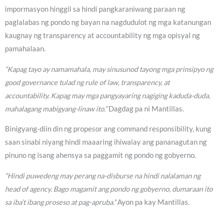
impormasyon hinggil sa hindi pangkaraniwang paraan ng
paglalabas ng pondo ng bayan na nagdudulot ng mga katanungan
kaugnay ng transparency at accountability ng mga opisyal ng
pamahalaan.
“Kapag tayo ay namamahala, may sinusunod tayong mga prinsipyo ng
good governance tulad ng rule of law, transparency, at
accountability. Kapag may mga pangyayaring nagiging kaduda-duda,
mahalagang mabigyang-linaw ito.”
Dagdag pa ni Mantillas.
Binigyang-diin din ng propesor ang command responsibility, kung
saan sinabi niyang hindi maaaring ihiwalay ang pananagutan ng
pinuno ng isang ahensya sa paggamit ng pondo ng gobyerno.
“Hindi puwedeng may perang na-disburse na hindi nalalaman ng
head of agency. Bago magamit ang pondo ng gobyerno, dumaraan ito
sa iba’t ibang proseso at pag-apruba.”
Ayon pa kay Mantillas.