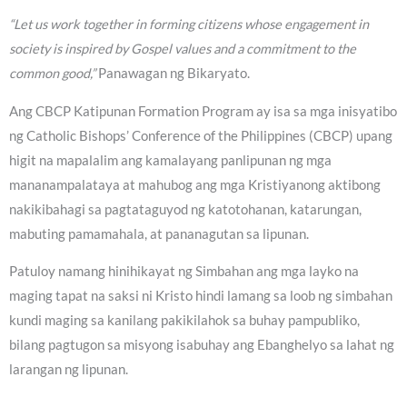
“Let us work together in forming citizens whose engagement in
society is inspired by Gospel values and a commitment to the
common good,”
Panawagan ng Bikaryato.
Ang CBCP Katipunan Formation Program ay isa sa mga inisyatibo
ng Catholic Bishops’ Conference of the Philippines (CBCP) upang
higit na mapalalim ang kamalayang panlipunan ng mga
mananampalataya at mahubog ang mga Kristiyanong aktibong
nakikibahagi sa pagtataguyod ng katotohanan, katarungan,
mabuting pamamahala, at pananagutan sa lipunan.
Patuloy namang hinihikayat ng Simbahan ang mga layko na
maging tapat na saksi ni Kristo hindi lamang sa loob ng simbahan
kundi maging sa kanilang pakikilahok sa buhay pampubliko,
bilang pagtugon sa misyong isabuhay ang Ebanghelyo sa lahat ng
larangan ng lipunan.