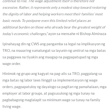
continue to rise. The wage adjustment itself is therefore not
excessive. Rather, it represents only a modest step toward restoring
the dignity of labor and helping workers meet their families’ most
basic needs. To postpone even this limited relief places an
additional burden on those who already bear the greatest weight of
today’s economic challenges,”
ayon sa mensahe ni Bishop Alminaza
Ipinahayag din ng CWS ang pangamba sa legal na implikasyon ng
TRO, na maaaring sumalungat sa layunin ng umiiral na mga batas
sa paggawa na tiyakin ang maagap na pagpapatupad ng mga
wage order.
Hinimok ng grupo ang kagyat na pag-alis sa TRO, paggalang sa
mga batas ng labor laws hinggil sa implementasyon ng wage
orders, pagpapatuloy ng dayalogo sa pagitan ng pamahalaan, mga
employer at labor groups, at pagsusulong ng mga tunay na
pagbabagong maglalapit sa minimum wage sa tunay na family
living wage.