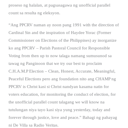
proseso ng halalan, at pagsasagawa ng unofficial parallel
count sa resulta ng eleksyon.
“Ang PPCRV naman ay noon pang 1991 with the direction of
Cardinal Sin and the inspiration of Haydee Yorac (Former
Commissioner on Elections of the Philippines) ay inorganize
ko ang PPCRV – Parish Pastoral Council for Responsible
Voting from then up to now talaga namang sumusunod sa
tawag ng Panginoon that we try our best to proclaim
C.H.A.M.P Election – Clean, Honest, Accurate, Meaningful,
Peaceful Elections pero ang foundation nito ang CHAMP ng
PPCRV is Christ kasi si Christ nandyan kasama natin for
voters education, for monitoring the conduct of election, for
the unofficial parallel count talagang we will know na
tutulungan niya tayo kasi siya yung yesterday, today and
forever through justice, love and peace.” Bahagi ng pahayag
ni De Villa sa Radio Veritas.