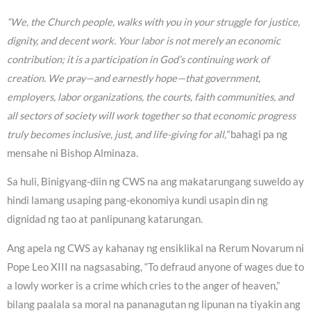
“We, the Church people, walks with you in your struggle for justice,
dignity, and decent work. Your labor is not merely an economic
contribution; it is a participation in God’s continuing work of
creation. We pray—and earnestly hope—that government,
employers, labor organizations, the courts, faith communities, and
all sectors of society will work together so that economic progress
truly becomes inclusive, just, and life-giving for all,”
bahagi pa ng
mensahe ni Bishop Alminaza.
Sa huli, Binigyang-diin ng CWS na ang makatarungang suweldo ay
hindi lamang usaping pang-ekonomiya kundi usapin din ng
dignidad ng tao at panlipunang katarungan.
Ang apela ng CWS ay kahanay ng ensiklikal na Rerum Novarum ni
Pope Leo XIII na nagsasabing, “To defraud anyone of wages due to
a lowly worker is a crime which cries to the anger of heaven,”
bilang paalala sa moral na pananagutan ng lipunan na tiyakin ang