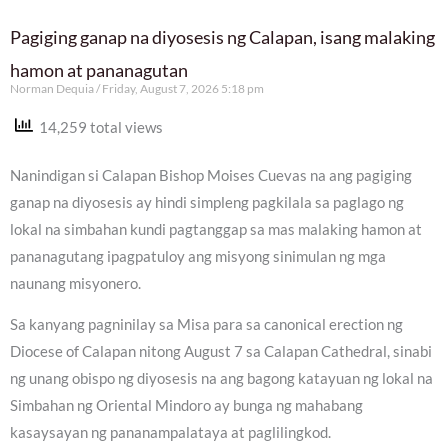
Pagiging ganap na diyosesis ng Calapan, isang malaking
hamon at pananagutan
Norman Dequia
Friday, August 7, 2026 5:18 pm
14,259 total views
Nanindigan si Calapan Bishop Moises Cuevas na ang pagiging
ganap na diyosesis ay hindi simpleng pagkilala sa paglago ng
lokal na simbahan kundi pagtanggap sa mas malaking hamon at
pananagutang ipagpatuloy ang misyong sinimulan ng mga
naunang misyonero.
Sa kanyang pagninilay sa Misa para sa canonical erection ng
Diocese of Calapan nitong August 7 sa Calapan Cathedral, sinabi
ng unang obispo ng diyosesis na ang bagong katayuan ng lokal na
Simbahan ng Oriental Mindoro ay bunga ng mahabang
kasaysayan ng pananampalataya at paglilingkod.