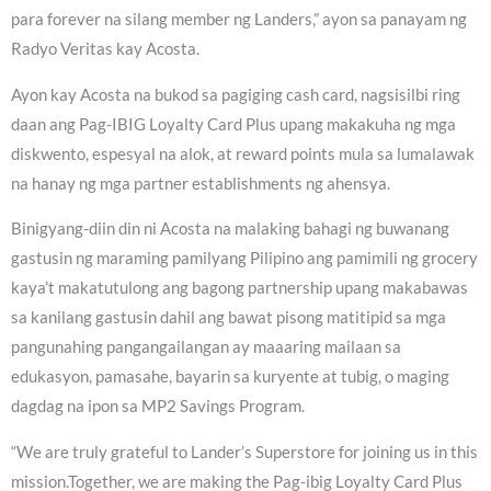
para forever na silang member ng Landers,” ayon sa panayam ng
Radyo Veritas kay Acosta.
Ayon kay Acosta na bukod sa pagiging cash card, nagsisilbi ring
daan ang Pag-IBIG Loyalty Card Plus upang makakuha ng mga
diskwento, espesyal na alok, at reward points mula sa lumalawak
na hanay ng mga partner establishments ng ahensya.
Binigyang-diin din ni Acosta na malaking bahagi ng buwanang
gastusin ng maraming pamilyang Pilipino ang pamimili ng grocery
kaya’t makatutulong ang bagong partnership upang makabawas
sa kanilang gastusin dahil ang bawat pisong matitipid sa mga
pangunahing pangangailangan ay maaaring mailaan sa
edukasyon, pamasahe, bayarin sa kuryente at tubig, o maging
dagdag na ipon sa MP2 Savings Program.
“We are truly grateful to Lander’s Superstore for joining us in this
mission.Together, we are making the Pag-ibig Loyalty Card Plus