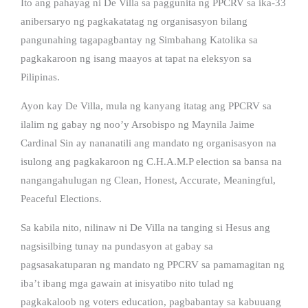
Ito ang pahayag ni De Villa sa paggunita ng PPCRV sa ika-33
anibersaryo ng pagkakatatag ng organisasyon bilang
pangunahing tagapagbantay ng Simbahang Katolika sa
pagkakaroon ng isang maayos at tapat na eleksyon sa
Pilipinas.
Ayon kay De Villa, mula ng kanyang itatag ang PPCRV sa
ilalim ng gabay ng noo’y Arsobispo ng Maynila Jaime
Cardinal Sin ay nananatili ang mandato ng organisasyon na
isulong ang pagkakaroon ng C.H.A.M.P election sa bansa na
nangangahulugan ng Clean, Honest, Accurate, Meaningful,
Peaceful Elections.
Sa kabila nito, nilinaw ni De Villa na tanging si Hesus ang
nagsisilbing tunay na pundasyon at gabay sa
pagsasakatuparan ng mandato ng PPCRV sa pamamagitan ng
iba’t ibang mga gawain at inisyatibo nito tulad ng
pagkakaloob ng voters education, pagbabantay sa kabuuang