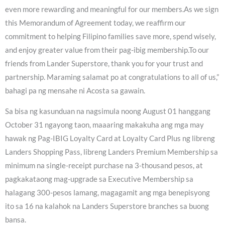
even more rewarding and meaningful for our members.As we sign
this Memorandum of Agreement today, we reaffirm our
commitment to helping Filipino families save more, spend wisely,
and enjoy greater value from their pag-ibig membership.To our
friends from Lander Superstore, thank you for your trust and
partnership. Maraming salamat po at congratulations to all of us,”
bahagi pa ng mensahe ni Acosta sa gawain.
Sa bisa ng kasunduan na nagsimula noong August 01 hanggang
October 31 ngayong taon, maaaring makakuha ang mga may
hawak ng Pag-IBIG Loyalty Card at Loyalty Card Plus ng libreng
Landers Shopping Pass, libreng Landers Premium Membership sa
minimum na single-receipt purchase na 3-thousand pesos, at
pagkakataong mag-upgrade sa Executive Membership sa
halagang 300-pesos lamang, magagamit ang mga benepisyong
ito sa 16 na kalahok na Landers Superstore branches sa buong
bansa.