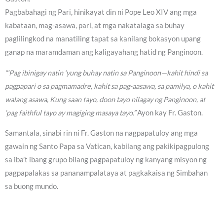
Pagbabahagi ng Pari, hinikayat din ni Pope Leo XIV ang mga
kabataan, mag-asawa, pari, at mga nakatalaga sa buhay
paglilingkod na manatiling tapat sa kanilang bokasyon upang
ganap na maramdaman ang kaligayahang hatid ng Panginoon.
“‘Pag ibinigay natin ‘yung buhay natin sa Panginoon—kahit hindi sa
pagpapari o sa pagmamadre, kahit sa pag-aasawa, sa pamilya, o kahit
walang asawa, Kung saan tayo, doon tayo nilagay ng Panginoon, at
‘pag faithful tayo ay magiging masaya tayo.”
Ayon kay Fr. Gaston.
Samantala, sinabi rin ni Fr. Gaston na nagpapatuloy ang mga
gawain ng Santo Papa sa Vatican, kabilang ang pakikipagpulong
sa iba’t ibang grupo bilang pagpapatuloy ng kanyang misyon ng
pagpapalakas sa pananampalataya at pagkakaisa ng Simbahan
sa buong mundo.