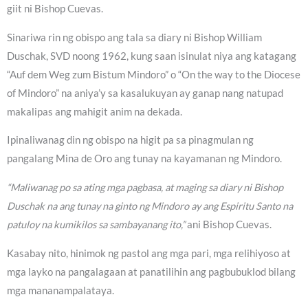
giit ni Bishop Cuevas.
Sinariwa rin ng obispo ang tala sa diary ni Bishop William
Duschak, SVD noong 1962, kung saan isinulat niya ang katagang
“Auf dem Weg zum Bistum Mindoro” o “On the way to the Diocese
of Mindoro” na aniya’y sa kasalukuyan ay ganap nang natupad
makalipas ang mahigit anim na dekada.
Ipinaliwanag din ng obispo na higit pa sa pinagmulan ng
pangalang Mina de Oro ang tunay na kayamanan ng Mindoro.
“Maliwanag po sa ating mga pagbasa, at maging sa diary ni Bishop
Duschak na ang tunay na ginto ng Mindoro ay ang Espiritu Santo na
patuloy na kumikilos sa sambayanang ito,”
ani Bishop Cuevas.
Kasabay nito, hinimok ng pastol ang mga pari, mga relihiyoso at
mga layko na pangalagaan at panatilihin ang pagbubuklod bilang
mga mananampalataya.