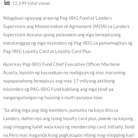
15,199 total views
Nilagdaan ngayong araw ng Pag-IBIG Fund at Landers
Superstore ang Memorandum of Agreement (MOA) sa Landers
Superstore Aseana upang palawakin ang mga benepisyong
matatanggap ng mga miyembro ng Pag-IBIG sa pamamagitan ng
Pag-IBIG Loyalty Card at Loyalty Card Plus.
Ayon kay Pag-IBIG Fund Chief Executive Officer Marilene
Acosta, layunin ng kasunduan na mabigyan ng mas maraming
napapanahong benepisyo ang may 17-milyong aktibong
miyembro ng PAG-IBIG Fund kabilang ang mga hindi pa
nangangailangan ng housing o multi-purpose loan.
“Sa ating mga pag-ibig members, pumunta na kayo dito sa
Landers, dalhin nyo ang iyong loyalty card plus, pwede na kayong
mag-shopping kahit wala kayo ng membership card. Initially, hindi
na.Pero mas maganda kung pagkatapos nilang mag-shopping kasi