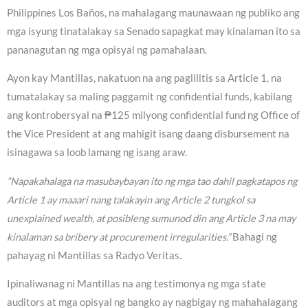
Philippines Los Baños, na mahalagang maunawaan ng publiko ang
mga isyung tinatalakay sa Senado sapagkat may kinalaman ito sa
pananagutan ng mga opisyal ng pamahalaan.
Ayon kay Mantillas, nakatuon na ang paglilitis sa Article 1, na
tumatalakay sa maling paggamit ng confidential funds, kabilang
ang kontrobersyal na ₱125 milyong confidential fund ng Office of
the Vice President at ang mahigit isang daang disbursement na
isinagawa sa loob lamang ng isang araw.
“Napakahalaga na masubaybayan ito ng mga tao dahil pagkatapos ng
Article 1 ay maaari nang talakayin ang Article 2 tungkol sa
unexplained wealth, at posibleng sumunod din ang Article 3 na may
kinalaman sa bribery at procurement irregularities.”
Bahagi ng
pahayag ni Mantillas sa Radyo Veritas.
Ipinaliwanag ni Mantillas na ang testimonya ng mga state
auditors at mga opisyal ng bangko ay nagbigay ng mahahalagang