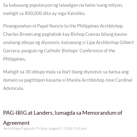
Sa kabuuang populasyon ng lalawigan na halos isang milyon,
mahigit sa 800,000 dito ay mga Katoliko.
Pinangunahan ni Papal Nuncio to the Philippines Archbishop
Charles Brown ang pagluklok kay Bishop Cuevas bilang kauna-
unahang obispo ng diyosesis, katuwang si Lipa Archbishop Gilbert
Garcera, pangulo ng Catholic Bishops’ Conference of the
Philippines.
Mahigit sa 30 obispo mula sa iba’t ibang diyosesis sa bansa ang
dumalo sa pagtitipon kasama si Manila Archbishop Jose Cardinal
Advincula.
PAG-IBIG at Landers, lumagda sa Memorandum of
Agreement
Jerry Maya Figarola
Friday, August 7, 2026 2:41 pm