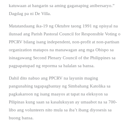
katuwaan at hangarin sa aming gaganaping anibersaryo.”
Dagdag pa ni De Villa.
Matatandaang ika-19 ng Oktubre taong 1991 ng opisyal na
ilunsad ang Parish Pastoral Council for Responsible Voting o
PPCRV bilang isang independent, non-profit at non-partisan
organization matapos na manawagan ang mga Obispo sa
isinagawang Second Plenary Council of the Philippines sa
pagpapatupad ng reporma sa halalan sa bansa.
Dahil dito nabuo ang PPCRV na layunin maging
pangunahing tagapagbantay ng Simbahang Katolika sa
pagkakaroon ng isang maayos at tapat na eleksyon sa
Pilipinas kung saan sa kasalukuyan ay umaabot na sa 700-
libo ang volunteers nito mula sa iba’t ibang diyosesis sa
buong bansa.