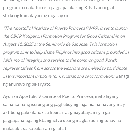
program na nakatuon sa pagpapalakas ng Kristiyanong at
sibikong kamalayan ng mga layko.
“The Apostolic Vicariate of Puerto Princesa (AVPP) is set to launch
the CBCP Katipunan Formation Program for Good Citizenship on
August 11, 2025 at the Seminario de San Jose. This formation
program aims to help shape Filipinos into good citizens grounded in
faith, moral integrity, and service to the common good. Parish
representatives from across the vicariate are invited to participate
in this important initiative for Christian and civic formation.”
Bahagi
ng anunsyo ng bikaryato.
Ayon sa Apostolic Vicariate of Puerto Princesa, mahalagang
sama-samang isulong ang paghubog ng mga mamamayang may
aktibong pakikilahok sa lipunan at ginagabayan ng mga
pagpapahalaga ng Ebanghelyo upang magkaroon ng tunay na
malasakit sa kapakanan ng lahat.