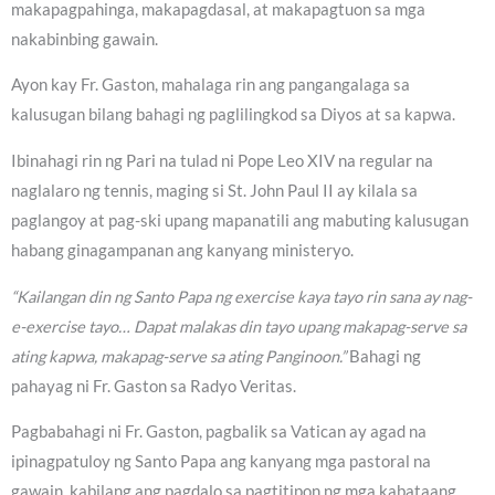
makapagpahinga, makapagdasal, at makapagtuon sa mga
nakabinbing gawain.
Ayon kay Fr. Gaston, mahalaga rin ang pangangalaga sa
kalusugan bilang bahagi ng paglilingkod sa Diyos at sa kapwa.
Ibinahagi rin ng Pari na tulad ni Pope Leo XIV na regular na
naglalaro ng tennis, maging si St. John Paul II ay kilala sa
paglangoy at pag-ski upang mapanatili ang mabuting kalusugan
habang ginagampanan ang kanyang ministeryo.
“Kailangan din ng Santo Papa ng exercise kaya tayo rin sana ay nag-
e-exercise tayo… Dapat malakas din tayo upang makapag-serve sa
ating kapwa, makapag-serve sa ating Panginoon.”
Bahagi ng
pahayag ni Fr. Gaston sa Radyo Veritas.
Pagbabahagi ni Fr. Gaston, pagbalik sa Vatican ay agad na
ipinagpatuloy ng Santo Papa ang kanyang mga pastoral na
gawain, kabilang ang pagdalo sa pagtitipon ng mga kabataang