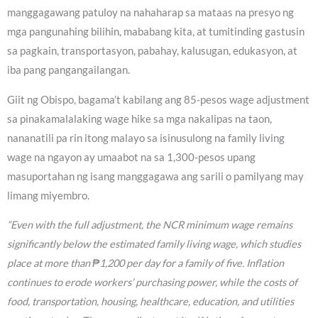
manggagawang patuloy na nahaharap sa mataas na presyo ng
mga pangunahing bilihin, mababang kita, at tumitinding gastusin
sa pagkain, transportasyon, pabahay, kalusugan, edukasyon, at
iba pang pangangailangan.
Giit ng Obispo, bagama’t kabilang ang 85-pesos wage adjustment
sa pinakamalalaking wage hike sa mga nakalipas na taon,
nananatili pa rin itong malayo sa isinusulong na family living
wage na ngayon ay umaabot na sa 1,300-pesos upang
masuportahan ng isang manggagawa ang sarili o pamilyang may
limang miyembro.
“Even with the full adjustment, the NCR minimum wage remains
significantly below the estimated family living wage, which studies
place at more than ₱1,200 per day for a family of five. Inflation
continues to erode workers’ purchasing power, while the costs of
food, transportation, housing, healthcare, education, and utilities