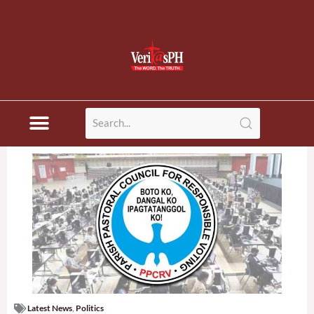
Latest News
,
Politics