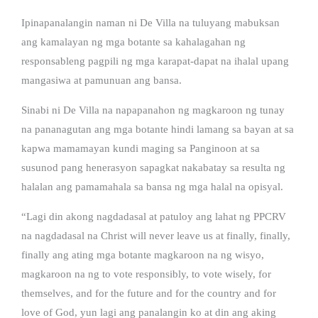
Ipinapanalangin naman ni De Villa na tuluyang mabuksan
ang kamalayan ng mga botante sa kahalagahan ng
responsableng pagpili ng mga karapat-dapat na ihalal upang
mangasiwa at pamunuan ang bansa.
Sinabi ni De Villa na napapanahon ng magkaroon ng tunay
na pananagutan ang mga botante hindi lamang sa bayan at sa
kapwa mamamayan kundi maging sa Panginoon at sa
susunod pang henerasyon sapagkat nakabatay sa resulta ng
halalan ang pamamahala sa bansa ng mga halal na opisyal.
“Lagi din akong nagdadasal at patuloy ang lahat ng PPCRV
na nagdadasal na Christ will never leave us at finally, finally,
finally ang ating mga botante magkaroon na ng wisyo,
magkaroon na ng to vote responsibly, to vote wisely, for
themselves, and for the future and for the country and for
love of God, yun lagi ang panalangin ko at din ang aking