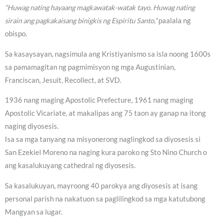
“Huwag nating hayaang magkawatak-watak tayo. Huwag nating
sirain ang pagkakaisang binigkis ng Espiritu Santo,”
paalala ng
obispo.
Sa kasaysayan, nagsimula ang Kristiyanismo sa isla noong 1600s
sa pamamagitan ng pagmimisyon ng mga Augustinian,
Franciscan, Jesuit, Recollect, at SVD.
1936 nang maging Apostolic Prefecture, 1961 nang maging
Apostolic Vicariate, at makalipas ang 75 taon ay ganap na itong
naging diyosesis.
Isa sa mga tanyang na misyonerong naglingkod sa diyosesis si
San Ezekiel Moreno na naging kura paroko ng Sto Nino Church o
ang kasalukuyang cathedral ng diyosesis.
Sa kasalukuyan, mayroong 40 parokya ang diyosesis at isang
personal parish na nakatuon sa paglilingkod sa mga katutubong
Mangyan sa lugar.