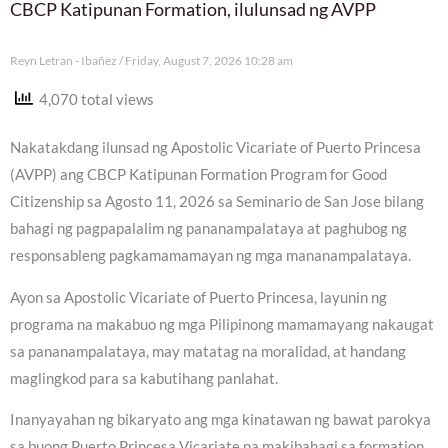
CBCP Katipunan Formation, ilulunsad ng AVPP
Reyn Letran - Ibañez
Friday, August 7, 2026 10:28 am
4,070 total views
Nakatakdang ilunsad ng Apostolic Vicariate of Puerto Princesa
(AVPP) ang CBCP Katipunan Formation Program for Good
Citizenship sa Agosto 11, 2026 sa Seminario de San Jose bilang
bahagi ng pagpapalalim ng pananampalataya at paghubog ng
responsableng pagkamamamayan ng mga mananampalataya.
Ayon sa Apostolic Vicariate of Puerto Princesa, layunin ng
programa na makabuo ng mga Pilipinong mamamayang nakaugat
sa pananampalataya, may matatag na moralidad, at handang
maglingkod para sa kabutihang panlahat.
Inanyayahan ng bikaryato ang mga kinatawan ng bawat parokya
sa buong Puerto Princesa Vicariate na makibahagi sa formation