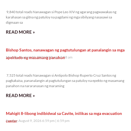
9,840 total reads
9,840 total reads Nanawagan si Pope Leo XIV ng agarang pagwawakas ng
karahasan sa gitna ng patuloy na pagdami ng mga sibilyang nasasawi sa
digmaan sa
READ MORE »
Bishop Santos, nanawagan ng pagtutulungan at panalangin sa mga
apektado ng masamang panahon
Monday, August 10, 2026 8:58 am
8:58 am
7,525 total reads
7,525 total reads Nanawagan si Antipolo Bishop Ruperto Cruz Santos ng
pagkakaisa, pananalangin at pagtutulungan sa patuloy na epekto ng masamang
panahon na nararanasan ng maraming
READ MORE »
Mahigit 8-libong indibidwal sa Cavite, inilikas sa mga evacuation
center
Sunday, August 9, 2026 6:59 pm
6:59 pm