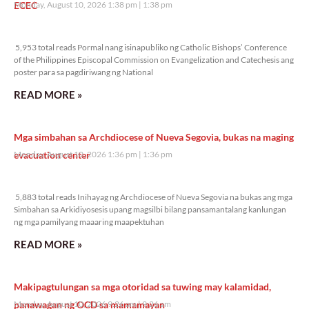
ECEC
Monday, August 10, 2026 1:38 pm
1:38 pm
5,953 total reads
5,953 total reads Pormal nang isinapubliko ng Catholic Bishops’ Conference
of the Philippines Episcopal Commission on Evangelization and Catechesis ang
poster para sa pagdiriwang ng National
READ MORE »
Mga simbahan sa Archdiocese of Nueva Segovia, bukas na maging
evacuation center
Monday, August 10, 2026 1:36 pm
1:36 pm
5,883 total reads
5,883 total reads Inihayag ng Archdiocese of Nueva Segovia na bukas ang mga
Simbahan sa Arkidiyosesis upang magsilbi bilang pansamantalang kanlungan
ng mga pamilyang maaaring maapektuhan
READ MORE »
Makipagtulungan sa mga otoridad sa tuwing may kalamidad,
panawagan ng OCD sa mamamayan
Monday, August 10, 2026 9:26 am
9:26 am