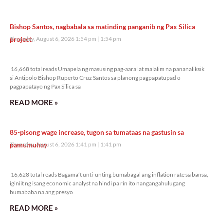
Bishop Santos, nagbabala sa matinding panganib ng Pax Silica
project
Thursday, August 6, 2026 1:54 pm
1:54 pm
16,668 total reads
16,668 total reads Umapela ng masusing pag-aaral at malalim na pananaliksik
si Antipolo Bishop Ruperto Cruz Santos sa planong pagpapatupad o
pagpapatayo ng Pax Silica sa
READ MORE »
85-pisong wage increase, tugon sa tumataas na gastusin sa
pamumuhay
Thursday, August 6, 2026 1:41 pm
1:41 pm
16,628 total reads
16,628 total reads Bagama’t unti-unting bumabagal ang inflation rate sa bansa,
iginiit ng isang economic analyst na hindi pa rin ito nangangahulugang
bumababa na ang presyo
READ MORE »