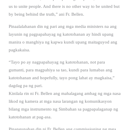
us to unite people. And there is no other way to be united but
by being behind the truth,” ani Fr. Bellen.
Pinaalalahanan din ng pari ang mga media ministers na ang
layunin ng pagpapahayag ng katotohanan ay hindi upang
manira o manghiya ng kapwa kundi upang maitaguyod ang
pagkakaisa.
“Tayo po ay nagpapahayag ng katotohanan, not para
gumanti, para magpahiya sa tao, kundi para lumabas ang
katotohanan and hopefully, tayo pong lahat ay magkaisa,”
dagdag pa ng pari.
Kinilala rin ni Fr. Bellen ang mahalagang ambag ng mga nasa
likod ng kamera at mga nasa larangan ng komunikasyon
bilang mga instrumento ng Simbahan sa pagpapalaganap ng
katotohanan at pag-asa.
Pinangunahan din ni Fr. Bellen ang commissioning ng mga