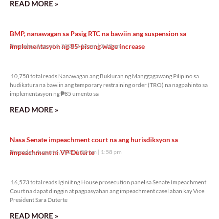
READ MORE »
BMP, nanawagan sa Pasig RTC na bawiin ang suspension sa
implementasyon ng 85-pisong wage increase
Thursday, August 6, 2026 2:18 pm
2:18 pm
10,758 total reads
10,758 total reads Nanawagan ang Bukluran ng Manggagawang Pilipino sa
hudikatura na bawiin ang temporary restraining order (TRO) na nagpahinto sa
implementasyon ng ₱85 umento sa
READ MORE »
Nasa Senate impeachment court na ang hurisdiksyon sa
impeachment ni VP Duterte
Thursday, August 6, 2026 1:58 pm
1:58 pm
16,573 total reads
16,573 total reads Iginiit ng House prosecution panel sa Senate Impeachment
Court na dapat dinggin at pagpasyahan ang impeachment case laban kay Vice
President Sara Duterte
READ MORE »