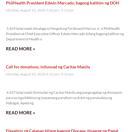
PhilHealth President Edwin Mercado, bagong kalihim ng DOH
Monday, August 10, 2026 5:22 pm
5:22 pm
5,429 total reads
5,429 total reads Itinalaga ni Pangulong Ferdinand Marcos Jr. si PhilHealth
President at Chief Executive Officer Edwin Mercado bilang bagong kalihim ng
Department of Health o
READ MORE »
Call for donations, inilunsad ng Caritas Manila
Monday, August 10, 2026 4:16 pm
4:16 pm
6,657 total reads
6,657 total reads Sinimulan ng Caritas Manila ang pangnagalap ng donasyon
para sa mga biktima ng masamang panahon na dulot ng pananalasa ng
Habagat. Apela ng
READ MORE »
Elevation ng Calapan bilang bagong Diocese, tinawag ng Papal