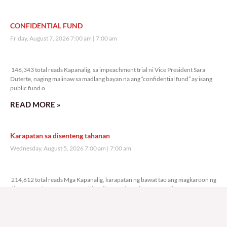
CONFIDENTIAL FUND
Friday, August 7, 2026 7:00 am
7:00 am
146,343 total reads
146,343 total reads Kapanalig, sa impeachment trial ni Vice President Sara
Duterte, naging malinaw sa madlang bayan na ang “confidential fund” ay isang
public fund o
READ MORE »
Karapatan sa disenteng tahanan
Wednesday, August 5, 2026 7:00 am
7:00 am
214,612 total reads
214,612 total reads Mga Kapanalig, karapatan ng bawat tao ang magkaroon ng
disenteng tahanan. Para masabing disente, dapat itong sapat, ligtas, may
seguridad, at nagbibigay-daan sa
READ MORE »