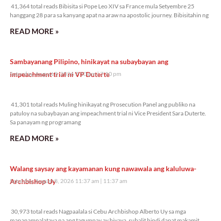
41,364 total reads Bibisita si Pope Leo XIV sa France mula Setyembre 25
hanggang 28 para sa kanyang apat na araw na apostolic journey. Bibisitahin ng
READ MORE »
Sambayanang Pilipino, hinikayat na subaybayan ang
impeachment trial ni VP Duterte
Saturday, August 8, 2026 7:10 pm
7:10 pm
41,301 total reads
41,301 total reads Muling hinikayat ng Prosecution Panel ang publiko na
patuloy na subaybayan ang impeachment trial ni Vice President Sara Duterte.
Sa panayam ng programang
READ MORE »
Walang saysay ang kayamanan kung nawawala ang kaluluwa-
Archbishop Uy
Saturday, August 8, 2026 11:37 am
11:37 am
30,973 total reads
30,973 total reads Nagpaalala si Cebu Archbishop Alberto Uy sa mga
mananampalataya na ang tagumpay ay biyaya, subalit hindi dapat makamit