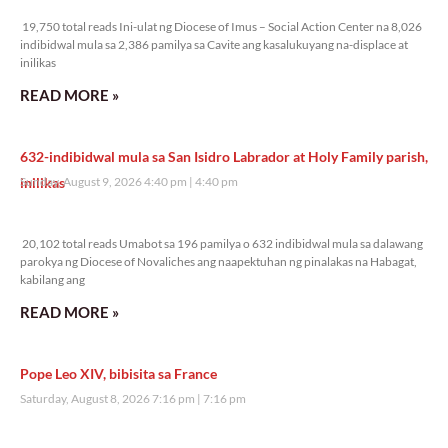
19,750 total reads
19,750 total reads Ini-ulat ng Diocese of Imus – Social Action Center na 8,026
indibidwal mula sa 2,386 pamilya sa Cavite ang kasalukuyang na-displace at
inilikas
READ MORE »
632-indibidwal mula sa San Isidro Labrador at Holy Family parish,
inilikas
Sunday, August 9, 2026 4:40 pm
4:40 pm
20,102 total reads
20,102 total reads Umabot sa 196 pamilya o 632 indibidwal mula sa dalawang
parokya ng Diocese of Novaliches ang naapektuhan ng pinalakas na Habagat,
kabilang ang
READ MORE »
Pope Leo XIV, bibisita sa France
Saturday, August 8, 2026 7:16 pm
7:16 pm
41,364 total reads