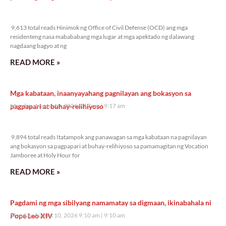
9,613 total reads
9,613 total reads Hinimok ng Office of Civil Defense (OCD) ang mga
residenteng nasa mabababang mga lugar at mga apektado ng dalawang
nagdaang bagyo at ng
READ MORE »
Mga kabataan, inaanyayahang pagnilayan ang bokasyon sa
pagpapari at buhay-relihiyoso
Monday, August 10, 2026 9:17 am
9:17 am
9,894 total reads
9,894 total reads Itatampok ang panawagan sa mga kabataan na pagnilayan
ang bokasyon sa pagpapari at buhay-relihiyoso sa pamamagitan ng Vocation
Jamboree at Holy Hour for
READ MORE »
Pagdami ng mga sibilyang namamatay sa digmaan, ikinabahala ni
Pope Leo XIV
Monday, August 10, 2026 9:10 am
9:10 am