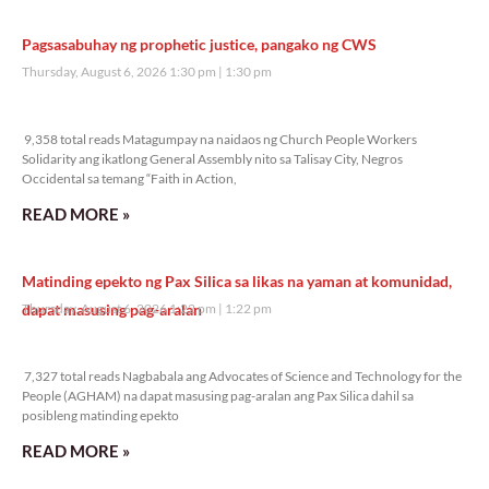
Pagsasabuhay ng prophetic justice, pangako ng CWS
Thursday, August 6, 2026 1:30 pm
1:30 pm
9,358 total reads
9,358 total reads Matagumpay na naidaos ng Church People Workers
Solidarity ang ikatlong General Assembly nito sa Talisay City, Negros
Occidental sa temang “Faith in Action,
READ MORE »
Matinding epekto ng Pax Silica sa likas na yaman at komunidad,
dapat masusing pag-aralan
Thursday, August 6, 2026 1:22 pm
1:22 pm
7,327 total reads
7,327 total reads Nagbabala ang Advocates of Science and Technology for the
People (AGHAM) na dapat masusing pag-aralan ang Pax Silica dahil sa
posibleng matinding epekto
READ MORE »