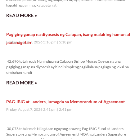
kapalit ng pamilya, katapatan at
READ MORE »
Pagiging ganap na diyosesis ng Calapan, isang malaking hamon at
pananagutan
Friday, August 7, 2026 5:18 pm
5:18 pm
42,690 total reads
42,690 total reads Nanindigan si Calapan Bishop Moises Cuevas na ang
pagiging ganap na diyosesis ay hindi simpleng pagkilala sa paglago ng lokal na
simbahan kundi
READ MORE »
PAG-IBIG at Landers, lumagda sa Memorandum of Agreement
Friday, August 7, 2026 2:41 pm
2:41 pm
30,078 total reads
30,078 total reads Nilagdaan ngayong araw ng Pag-IBIG Fund at Landers
Superstore ang Memorandum of Agreement (MOA) sa Landers Superstore