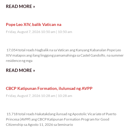
READ MORE »
Pope Leo XIV, balik Vatican na
Friday, August 7, 2026 10:50 am
10:50 am
17,054 total reads
17,054 total reads Nagbalik na sa Vatican ang Kanyang Kabanalan Pope Leo
XIV matapos ang ilang linggong pamamahinga sa Castel Gandolfo, na summer
residence ng mga
READ MORE »
CBCP Katipunan Formation, ilulunsad ng AVPP
Friday, August 7, 2026 10:28 am
10:28 am
15,718 total reads
15,718 total reads Nakatakdang ilunsad ng Apostolic Vicariate of Puerto
Princesa (AVPP) ang CBCP Katipunan Formation Program for Good
Citizenship sa Agosto 11, 2026 sa Seminario