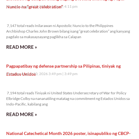
Nuncio na “great celebration”
Monday, August 10, 2026 4:11 pm
4:11 pm
7,147 total reads
7,147 total reads Inilarawan ni Apostolic Nuncio to the Philippines
Archbishop Charles John Brown bilang isang “great celebration” ang kanyang
pagdalo sa makasaysayang paglikha sa Calapan
READ MORE »
Pagpapatibay ng defense partnership sa Pilipinas, tiniyak ng
Estados Unidos
Monday, August 10, 2026 3:49 pm
3:49 pm
7,194 total reads
7,194 total reads Tiniyak ni United States Undersecretary of War for Policy
Elbridge Colby na nananatiling matatag na commitment ng Estados Unidos sa
Indo-Pacific, kabilang ang
READ MORE »
National Catechetical Month 2026 poster, isinapubliko ng CBCP-