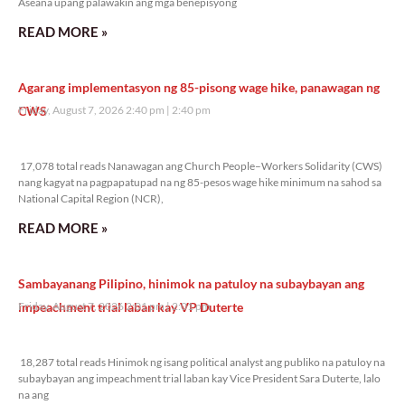
Aseana upang palawakin ang mga benepisyong
READ MORE »
Agarang implementasyon ng 85-pisong wage hike, panawagan ng
CWS
Friday, August 7, 2026 2:40 pm
2:40 pm
17,078 total reads
17,078 total reads Nanawagan ang Church People–Workers Solidarity (CWS)
nang kagyat na pagpapatupad na ng 85-pesos wage hike minimum na sahod sa
National Capital Region (NCR),
READ MORE »
Sambayanang Pilipino, hinimok na patuloy na subaybayan ang
impeachment trial laban kay VP Duterte
Friday, August 7, 2026 2:01 pm
2:01 pm
18,287 total reads
18,287 total reads Hinimok ng isang political analyst ang publiko na patuloy na
subaybayan ang impeachment trial laban kay Vice President Sara Duterte, lalo
na ang