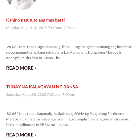
Kanino natututo ang mga bata?
Monday, August 10, 2026 7:00 am
7:00 am
28,062 total reads
28,062 total reads Mga Kapanalig, ikinalulungkot ng Malacañang ang insidente
ng pangungutya ng ilang estudyante kay Pangulong Bongbong Marcos Jr
noong bumisita siya sa Davao City
READ MORE »
TUNAY NA KALAGAYAN NG BANSA
Saturday, August 8, 2026 7:00 am
7:00 am
82,662 total reads
82,662 total reads Kapanalig, sa ikalimang SONA ng Pangulong Ferdinand
Marcos Jr., idinetalye nito ang maraming accomplishment ng administrasyon.
Pero, nakalimutan ni PBBM na i-ulat sa
READ MORE »