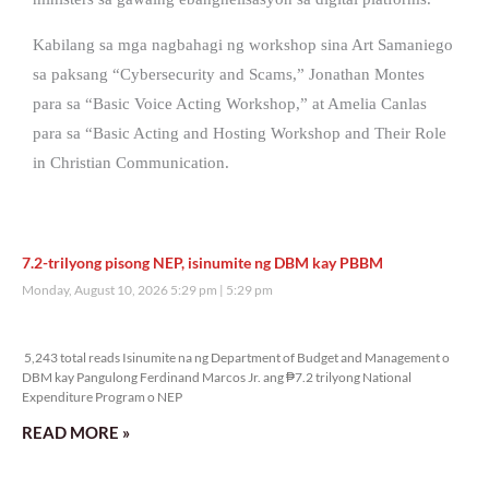
Kabilang sa mga nagbahagi ng workshop sina Art Samaniego
sa paksang “Cybersecurity and Scams,” Jonathan Montes
para sa “Basic Voice Acting Workshop,” at Amelia Canlas
para sa “Basic Acting and Hosting Workshop and Their Role
in Christian Communication.
7.2-trilyong pisong NEP, isinumite ng DBM kay PBBM
Monday, August 10, 2026 5:29 pm
5:29 pm
5,243 total reads
5,243 total reads Isinumite na ng Department of Budget and Management o
DBM kay Pangulong Ferdinand Marcos Jr. ang ₱7.2 trilyong National
Expenditure Program o NEP
READ MORE »