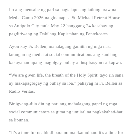
Ito ang mensahe ng pari sa pagtatapos ng tatlong araw na
Media Camp 2026 na ginanap sa St. Michael Retreat House
sa Antipolo City mula May 22 hanggang 24 kasabay ng
pagdiriwang ng Dakilang Kapistahan ng Pentekostes.
Ayon kay Fr. Bellen, mahalagang gamitin ng mga nasa
larangan ng media at social communications ang kanilang
kakayahan upang magbigay-buhay at inspirasyon sa kapwa.
“We are given life, the breath of the Holy Spirit; tayo rin sana
ay makapagbigay ng buhay sa iba,” pahayag ni Fr. Bellen sa
Radio Veritas.
Binigyang-diin din ng pari ang mahalagang papel ng mga
social communicators sa gitna ng umiiral na pagkakahati-hati
sa lipunan.
“It’s a time for us, hindi para po magkampihan; it’s a time for