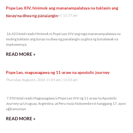
Pope Leo XIV, hinimok ang mananampalataya na tuklasin ang
tunay na diwa ng panalangin
Thursday, August 6, 2026 11:17 am
11:17 am
16,423 total reads
16,423 total reads Hinimok ni Pope Leo XIV ang mga mananampalataya na
muling tuklasin ang tunay na diwa ng panalangin sa gitna ng lumalawak na
impluwensya
READ MORE »
Pope Leo, magsasagawa ng 11-araw na apostolic journey
Thursday, August 6, 2026 11:03 am
11:03 am
7,950 total reads
7,950 total reads Magsasagawa si Pope Leo XIV ng 11-araw na Apostolic
Journey sa Uruguay, Argentina, at Peru mula Nobyembre 6 hanggang 17, ayon
sa inanunsyo
READ MORE »