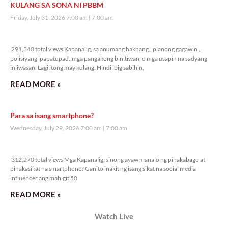
KULANG SA SONA NI PBBM
Friday, July 31, 2026 7:00 am
7:00 am
291,340 total views
291,340 total views Kapanalig, sa anumang hakbang., planong gagawin.,
polisiyang ipapatupad.,mga pangakong binitiwan, o mga usapin na sadyang
iniiwasan. Lagi itong may kulang. Hindi ibig sabihin,
READ MORE »
Para sa isang smartphone?
Wednesday, July 29, 2026 7:00 am
7:00 am
312,270 total views
312,270 total views Mga Kapanalig, sinong ayaw manalo ng pinakabago at
pinakasikat na smartphone? Ganito inakit ng isang sikat na social media
influencer ang mahigit 50
READ MORE »
Watch Live