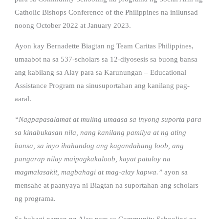
Catholic Bishops Conference of the Philippines na inilunsad
noong October 2022 at January 2023.
Ayon kay Bernadette Biagtan ng Team Caritas Philippines,
umaabot na sa 537-scholars sa 12-diyosesis sa buong bansa
ang kabilang sa Alay para sa Karunungan – Educational
Assistance Program na sinusuportahan ang kanilang pag-
aaral.
“Nagpapasalamat at muling umaasa sa inyong suporta para
sa kinabukasan nila, nang kanilang pamilya at ng ating
bansa, sa inyo ihahandog ang kagandahang loob, ang
pangarap nilay maipagkakaloob, kayat patuloy na
magmalasakit, magbahagi at mag-alay kapwa.”
ayon sa
mensahe at paanyaya ni Biagtan na suportahan ang scholars
ng programa.
Sa bahagi naman ng Alay para sa Community Schooling na