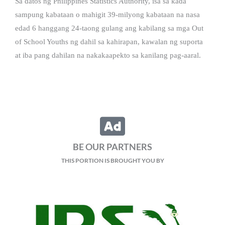
Sa datos ng Philippines Statistics Authority, isa sa kada
sampung kabataan o mahigit 39-milyong kabataan na nasa
edad 6 hanggang 24-taong gulang ang kabilang sa mga Out
of School Youths ng dahil sa kahirapan, kawalan ng suporta
at iba pang dahilan na nakakaapekto sa kanilang pag-aaral.
BE OUR PARTNERS
THIS PORTION IS BROUGHT YOU BY