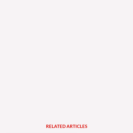
RELATED
A
R
T
I
C
L
E
S