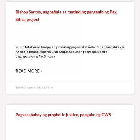
Bishop Santos, nagbabala sa matinding panganib ng Pax
Silica project
6,855 total views
6,855 total views Umapela ng masusing pag-aaral at malalim na pananaliksik si
Antipolo Bishop Ruperto Cruz Santos sa planong pagpapatupad o
pagpapatayo ng Pax Silica sa
READ MORE »
Thursday, August 6, 2026 1:54 pm
Pagsasabuhay ng prophetic justice, pangako ng CWS