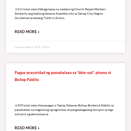
2,611 total views
2,611 total views Matagumpay na naidaos ng Church People Workers
Solidarity ang ikatlong General Assembly nito sa Talisay City, Negros
Occidental sa temang “Faith in Action,
READ MORE »
Thursday, August 6, 2026 1:30 pm
Pagpa-prayoridad ng pamahalaan sa “dole-out”, pinuna ni
Bishop Pabillo
6,929 total views
6,929 total views Nanawagan si Taytay, Palawan Bishop Broderick Pabillo sa
pamahalaan na magsulong ng mga totoo at pangmatagalang solusyon sa mga
suliranin ng ekonomiya sa
READ MORE »