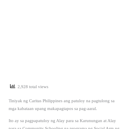
2,928 total views
Tiniyak ng Caritas Philippines ang patuloy na pagtulong sa
mga kabataan upang makapagtapos sa pag-aaral.
Ito ay sa pagpapatuloy ng Alay para sa Karunungan at Alay
para sa Community Schooling na programa ng Social Arm ng