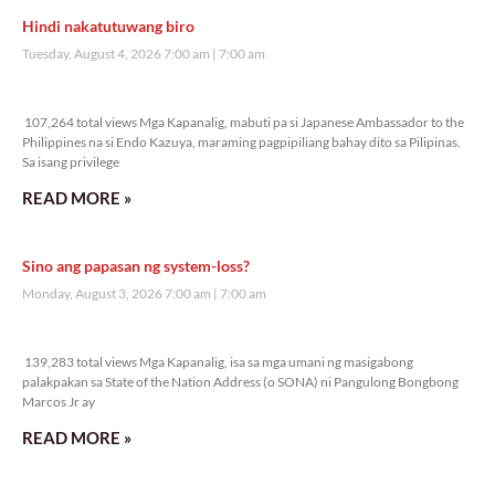
Hindi nakatutuwang biro
Tuesday, August 4, 2026 7:00 am
7:00 am
107,264 total views
107,264 total views Mga Kapanalig, mabuti pa si Japanese Ambassador to the
Philippines na si Endo Kazuya, maraming pagpipiliang bahay dito sa Pilipinas.
Sa isang privilege
READ MORE »
Sino ang papasan ng system-loss?
Monday, August 3, 2026 7:00 am
7:00 am
139,283 total views
139,283 total views Mga Kapanalig, isa sa mga umani ng masigabong
palakpakan sa State of the Nation Address (o SONA) ni Pangulong Bongbong
Marcos Jr ay
READ MORE »