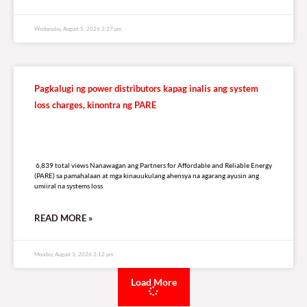
Wednesday, August 5, 2026 2:27 pm
Pagkalugi ng power distributors kapag inalis ang system
loss charges, kinontra ng PARE
6,839 total views
6,839 total views Nanawagan ang Partners for Affordable and Reliable Energy
(PARE) sa pamahalaan at mga kinauukulang ahensya na agarang ayusin ang
umiiral na systems loss
READ MORE »
Monday, August 3, 2026 2:12 pm
Load More