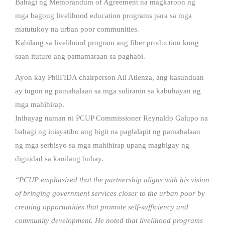
Bahagi ng Memorandum of Agreement na magkaroon ng
mga bagong livelihood education programs para sa mga
matutukoy na urban poor communities.
Kabilang sa livelihood program ang fiber production kung
saan ituturo ang pamamaraan sa paghabi.
Ayon kay PhilFIDA chairperson Ali Atienza, ang kasunduan
ay tugon ng pamahalaan sa mga suliranin sa kabuhayan ng
mga mahihirap.
Inihayag naman ni PCUP Commissioner Reynaldo Galupo na
bahagi ng inisyatibo ang higit na paglalapit ng pamahalaan
ng mga serbisyo sa mga mahihirap upang magbigay ng
dignidad sa kanilang buhay.
“PCUP emphasized that the partnership aligns with his vision
of bringing government services closer to the urban poor by
creating opportunities that promote self-sufficiency and
community development. He noted that livelihood programs