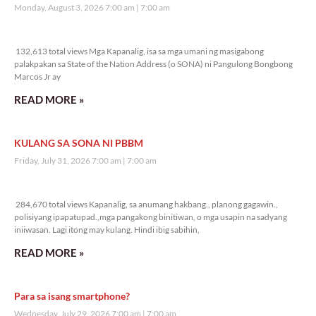
Monday, August 3, 2026 7:00 am
7:00 am
132,613 total views
132,613 total views Mga Kapanalig, isa sa mga umani ng masigabong
palakpakan sa State of the Nation Address (o SONA) ni Pangulong Bongbong
Marcos Jr ay
READ MORE »
KULANG SA SONA NI PBBM
Friday, July 31, 2026 7:00 am
7:00 am
284,670 total views
284,670 total views Kapanalig, sa anumang hakbang., planong gagawin.,
polisiyang ipapatupad.,mga pangakong binitiwan, o mga usapin na sadyang
iniiwasan. Lagi itong may kulang. Hindi ibig sabihin,
READ MORE »
Para sa isang smartphone?
Wednesday, July 29, 2026 7:00 am
7:00 am