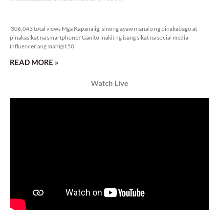
306,043 total views
306,043 total views Mga Kapanalig, sinong ayaw manalo ng pinakabago at
pinakasikat na smartphone? Ganito inakit ng isang sikat na social media
influencer ang mahigit 50
READ MORE »
Watch Live