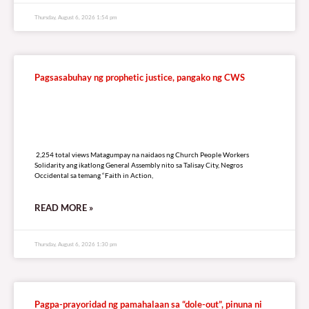
Thursday, August 6, 2026 1:54 pm
Pagsasabuhay ng prophetic justice, pangako ng CWS
2,254 total views
2,254 total views Matagumpay na naidaos ng Church People Workers
Solidarity ang ikatlong General Assembly nito sa Talisay City, Negros
Occidental sa temang “Faith in Action,
READ MORE »
Thursday, August 6, 2026 1:30 pm
Pagpa-prayoridad ng pamahalaan sa “dole-out”, pinuna ni