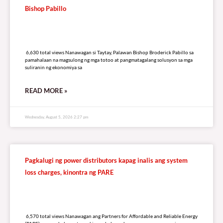
Bishop Pabillo
6,630 total views
6,630 total views Nanawagan si Taytay, Palawan Bishop Broderick Pabillo sa
pamahalaan na magsulong ng mga totoo at pangmatagalang solusyon sa mga
suliranin ng ekonomiya sa
READ MORE »
Wednesday, August 5, 2026 2:27 pm
Pagkalugi ng power distributors kapag inalis ang system
loss charges, kinontra ng PARE
6,570 total views
6,570 total views Nanawagan ang Partners for Affordable and Reliable Energy