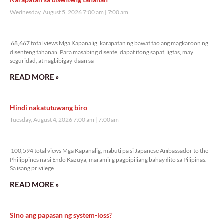
Wednesday, August 5, 2026 7:00 am
7:00 am
68,667 total views
68,667 total views Mga Kapanalig, karapatan ng bawat tao ang magkaroon ng
disenteng tahanan. Para masabing disente, dapat itong sapat, ligtas, may
seguridad, at nagbibigay-daan sa
READ MORE »
Hindi nakatutuwang biro
Tuesday, August 4, 2026 7:00 am
7:00 am
100,594 total views
100,594 total views Mga Kapanalig, mabuti pa si Japanese Ambassador to the
Philippines na si Endo Kazuya, maraming pagpipiliang bahay dito sa Pilipinas.
Sa isang privilege
READ MORE »
Sino ang papasan ng system-loss?