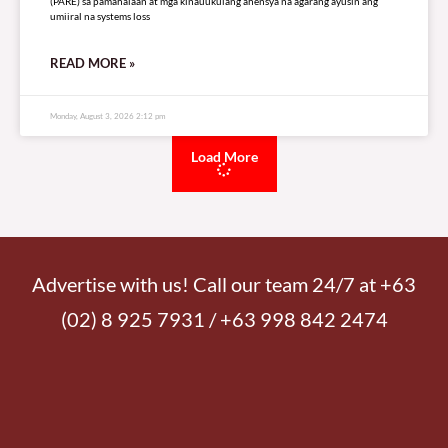
(PARE) sa pamahalaan at mga kinauukulang ahensya na agarang ayusin ang
umiiral na systems loss
READ MORE »
Monday, August 3, 2026 2:12 pm
Load More
Advertise with us! Call our team 24/7 at +63
(02) 8 925 7931 / +63 998 842 2474