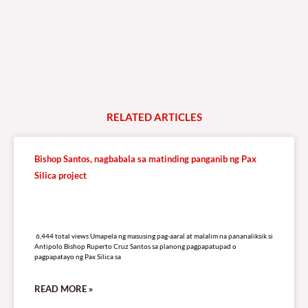
RELATED
A
R
T
I
C
L
E
S
Bishop Santos, nagbabala sa matinding panganib ng Pax
Silica project
6,444 total views
6,444 total views Umapela ng masusing pag-aaral at malalim na pananaliksik si
Antipolo Bishop Ruperto Cruz Santos sa planong pagpapatupad o
pagpapatayo ng Pax Silica sa
READ MORE »