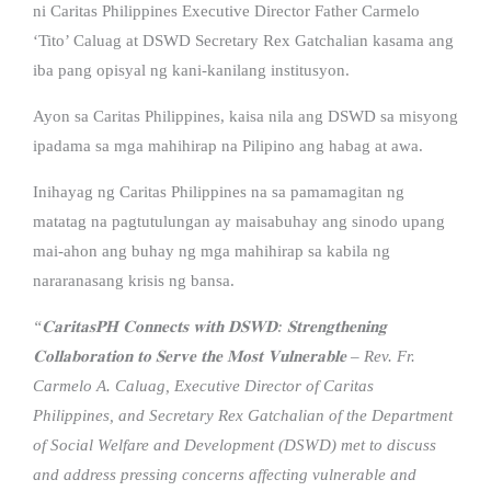
ni Caritas Philippines Executive Director Father Carmelo
‘Tito’ Caluag at DSWD Secretary Rex Gatchalian kasama ang
iba pang opisyal ng kani-kanilang institusyon.
Ayon sa Caritas Philippines, kaisa nila ang DSWD sa misyong
ipadama sa mga mahihirap na Pilipino ang habag at awa.
Inihayag ng Caritas Philippines na sa pamamagitan ng
matatag na pagtutulungan ay maisabuhay ang sinodo upang
mai-ahon ang buhay ng mga mahihirap sa kabila ng
nararanasang krisis ng bansa.
“𝐂𝐚𝐫𝐢𝐭𝐚𝐬𝐏𝐇 𝐂𝐨𝐧𝐧𝐞𝐜𝐭𝐬 𝐰𝐢𝐭𝐡 𝐃𝐒𝐖𝐃: 𝐒𝐭𝐫𝐞𝐧𝐠𝐭𝐡𝐞𝐧𝐢𝐧𝐠
𝐂𝐨𝐥𝐥𝐚𝐛𝐨𝐫𝐚𝐭𝐢𝐨𝐧 𝐭𝐨 𝐒𝐞𝐫𝐯𝐞 𝐭𝐡𝐞 𝐌𝐨𝐬𝐭 𝐕𝐮𝐥𝐧𝐞𝐫𝐚𝐛𝐥𝐞 – Rev. Fr.
Carmelo A. Caluag, Executive Director of Caritas
Philippines, and Secretary Rex Gatchalian of the Department
of Social Welfare and Development (DSWD) met to discuss
and address pressing concerns affecting vulnerable and