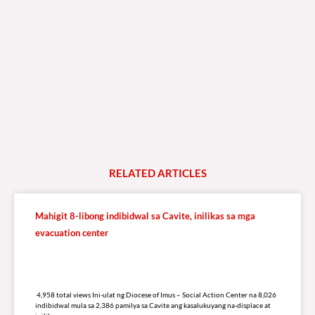
239,560 total views
239,560 total views Mga Kapanalig, isa sa mga umani ng masigabong
palakpakan sa State of the Nation Address (o SONA) ni Pangulong Bongbong
Marcos Jr ay
READ MORE »
Watch Live
LISTEN LIVE TO DZRV846 E-RADIO PORTAL