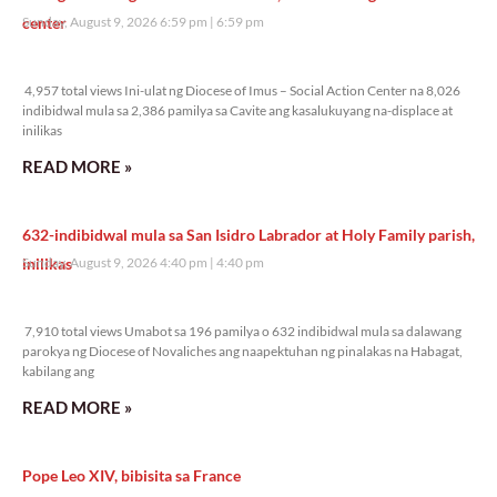
center
Sunday, August 9, 2026 6:59 pm
6:59 pm
4,957 total views
4,957 total views Ini-ulat ng Diocese of Imus – Social Action Center na 8,026
indibidwal mula sa 2,386 pamilya sa Cavite ang kasalukuyang na-displace at
inilikas
READ MORE »
632-indibidwal mula sa San Isidro Labrador at Holy Family parish,
inilikas
Sunday, August 9, 2026 4:40 pm
4:40 pm
7,910 total views
7,910 total views Umabot sa 196 pamilya o 632 indibidwal mula sa dalawang
parokya ng Diocese of Novaliches ang naapektuhan ng pinalakas na Habagat,
kabilang ang
READ MORE »
Pope Leo XIV, bibisita sa France