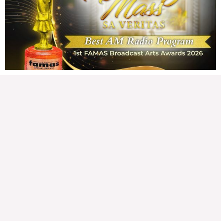
176,942 total views
176,942 total views Mga Kapanalig, karapatan ng bawat tao ang magkaroon ng
disenteng tahanan. Para masabing disente, dapat itong sapat, ligtas, may
seguridad, at nagbibigay-daan sa
READ MORE »
Hindi nakatutuwang biro
Tuesday, August 4, 2026 7:00 am
7:00 am
207,707 total views
207,707 total views Mga Kapanalig, mabuti pa si Japanese Ambassador to the
Philippines na si Endo Kazuya, maraming pagpipiliang bahay dito sa Pilipinas.
Sa isang privilege
READ MORE »
Sino ang papasan ng system-loss?
Monday, August 3, 2026 7:00 am
7:00 am