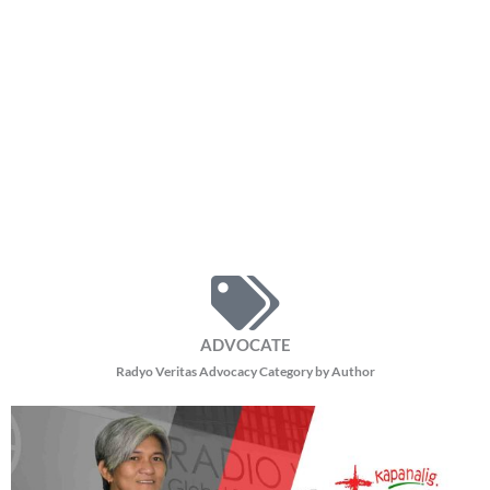
12,179 total views Hinimok ng isang political analyst ang publiko na patuloy na
subaybayan ang impeachment trial laban kay Vice President Sara Duterte, lalo
na ang
READ MORE »
Pope Leo XIV, balik Vatican na
Friday, August 7, 2026 10:50 am
10:50 am
12,127 total views
12,127 total views Nagbalik na sa Vatican ang Kanyang Kabanalan Pope Leo
XIV matapos ang ilang linggong pamamahinga sa Castel Gandolfo, na summer
residence ng mga
READ MORE »