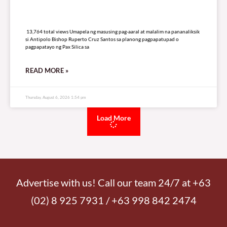
Mahigit 8-libong indibidwal sa Cavite, inilikas sa mga
evacuation center
4,958 total views
4,958 total views Ini-ulat ng Diocese of Imus – Social Action Center na 8,026
indibidwal mula sa 2,386 pamilya sa Cavite ang kasalukuyang na-displace at
inilikas
READ MORE »
Sunday, August 9, 2026 6:59 pm
PAG-IBIG at Landers, lumagda sa Memorandum of
Agreement