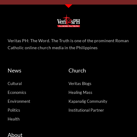
READ MORE »
Friday, August 7, 2026 2:40 pm
Bishop Santos, nagbabala sa matinding panganib ng Pax
Silica project
13,764 total views
13,764 total views Umapela ng masusing pag-aaral at malalim na pananaliksik
si Antipolo Bishop Ruperto Cruz Santos sa planong pagpapatupad o
pagpapatayo ng Pax Silica sa
READ MORE »
Thursday, August 6, 2026 1:54 pm
Load More