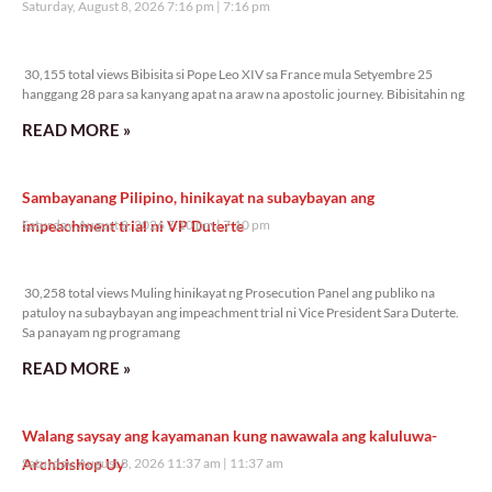
Saturday, August 8, 2026 7:16 pm
7:16 pm
30,155 total views
30,155 total views Bibisita si Pope Leo XIV sa France mula Setyembre 25
hanggang 28 para sa kanyang apat na araw na apostolic journey. Bibisitahin ng
READ MORE »
Sambayanang Pilipino, hinikayat na subaybayan ang
impeachment trial ni VP Duterte
Saturday, August 8, 2026 7:10 pm
7:10 pm
30,258 total views
30,258 total views Muling hinikayat ng Prosecution Panel ang publiko na
patuloy na subaybayan ang impeachment trial ni Vice President Sara Duterte.
Sa panayam ng programang
READ MORE »
Walang saysay ang kayamanan kung nawawala ang kaluluwa-
Archbishop Uy
Saturday, August 8, 2026 11:37 am
11:37 am