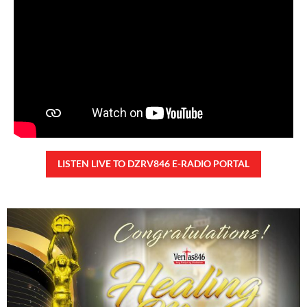
42,828 total views
42,828 total views Kapanalig, sa ikalimang SONA ng Pangulong Ferdinand
Marcos Jr., idinetalye nito ang maraming accomplishment ng administrasyon.
Pero, nakalimutan ni PBBM na i-ulat sa
READ MORE »
CONFIDENTIAL FUND
Friday, August 7, 2026 7:00 am
7:00 am
107,548 total views
107,548 total views Kapanalig, sa impeachment trial ni Vice President Sara
Duterte, naging malinaw sa madlang bayan na ang “confidential fund” ay isang
public fund o
READ MORE »
Karapatan sa disenteng tahanan
Wednesday, August 5, 2026 7:00 am
7:00 am