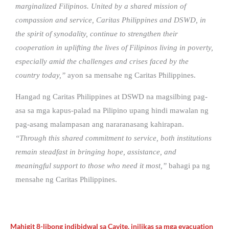
marginalized Filipinos. United by a shared mission of
compassion and service, Caritas Philippines and DSWD, in
the spirit of synodality, continue to strengthen their
cooperation in uplifting the lives of Filipinos living in poverty,
especially amid the challenges and crises faced by the
country today,”
ayon sa mensahe ng Caritas Philippines.
Hangad ng Caritas Philippines at DSWD na magsilbing pag-
asa sa mga kapus-palad na Pilipino upang hindi mawalan ng
pag-asang malampasan ang nararanasang kahirapan.
“Through this shared commitment to service, both institutions
remain steadfast in bringing hope, assistance, and
meaningful support to those who need it most,”
bahagi pa ng
mensahe ng Caritas Philippines.
Mahigit 8-libong indibidwal sa Cavite, inilikas sa mga evacuation