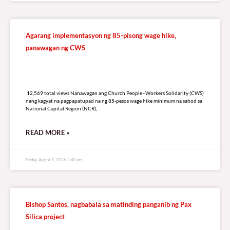
RELATED
A
R
T
I
C
L
E
S