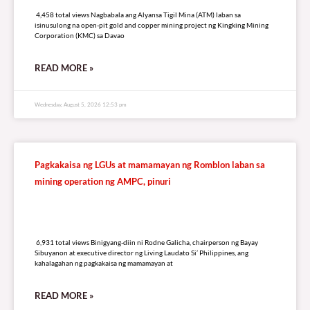
4,458 total views
4,458 total views Nagbabala ang Alyansa Tigil Mina (ATM) laban sa
isinusulong na open-pit gold and copper mining project ng Kingking Mining
Corporation (KMC) sa Davao
READ MORE »
Wednesday, August 5, 2026 12:53 pm
Pagkakaisa ng LGUs at mamamayan ng Romblon laban sa
mining operation ng AMPC, pinuri
6,931 total views
6,931 total views Binigyang-diin ni Rodne Galicha, chairperson ng Bayay
Sibuyanon at executive director ng Living Laudato Si’ Philippines, ang
kahalagahan ng pagkakaisa ng mamamayan at
READ MORE »