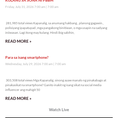
KULANG SA SONA NI PBBM
Friday, July 31, 2026 7:00 am
7:00 am
281,985 total views
281,985 total views Kapanalig, sa anumang hakbang., planong gagawin.,
polisiyang ipapatupad.,mga pangakong binitiwan, o mga usapin na sadyang
iniiwasan. Lagi itong may kulang. Hindi ibig sabihin,
READ MORE »
Para sa isang smartphone?
Wednesday, July 29, 2026 7:00 am
7:00 am
303,508 total views
303,508 total views Mga Kapanalig, sinong ayaw manalo ng pinakabago at
pinakasikat na smartphone? Ganito inakit ng isang sikat na social media
influencer ang mahigit 50
READ MORE »
Watch Live