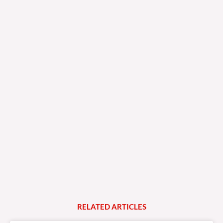
RELATED
A
R
T
I
C
L
E
S