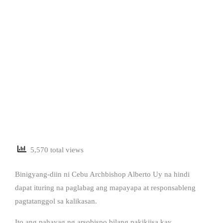
5,570 total views
Binigyang-diin ni Cebu Archbishop Alberto Uy na hindi
dapat ituring na paglabag ang mapayapa at responsableng
pagtatanggol sa kalikasan.
Ito ang pahayag ng arsobispo bilang pakikiisa kay