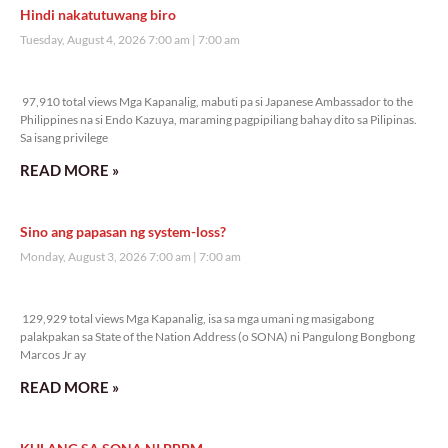
Hindi nakatutuwang biro
Tuesday, August 4, 2026 7:00 am
7:00 am
97,910 total views
97,910 total views Mga Kapanalig, mabuti pa si Japanese Ambassador to the
Philippines na si Endo Kazuya, maraming pagpipiliang bahay dito sa Pilipinas.
Sa isang privilege
READ MORE »
Sino ang papasan ng system-loss?
Monday, August 3, 2026 7:00 am
7:00 am
129,929 total views
129,929 total views Mga Kapanalig, isa sa mga umani ng masigabong
palakpakan sa State of the Nation Address (o SONA) ni Pangulong Bongbong
Marcos Jr ay
READ MORE »