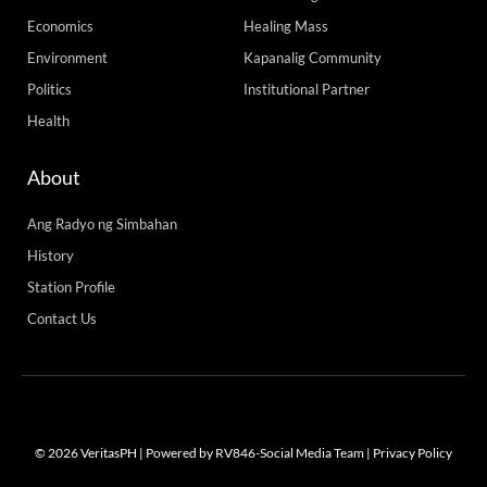
Economics
Healing Mass
Environment
Kapanalig Community
Politics
Institutional Partner
Health
About
Ang Radyo ng Simbahan
History
Station Profile
Contact Us
© 2026 VeritasPH | Powered by RV846-Social Media Team |
Privacy Policy
F
I
T
Y