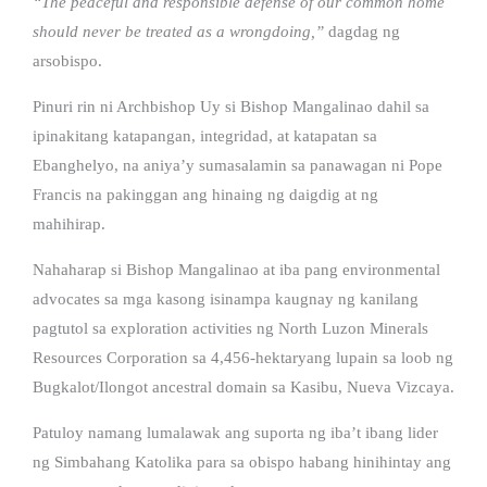
“The peaceful and responsible defense of our common home
should never be treated as a wrongdoing,”
dagdag ng
arsobispo.
Pinuri rin ni Archbishop Uy si Bishop Mangalinao dahil sa
ipinakitang katapangan, integridad, at katapatan sa
Ebanghelyo, na aniya’y sumasalamin sa panawagan ni Pope
Francis na pakinggan ang hinaing ng daigdig at ng
mahihirap.
Nahaharap si Bishop Mangalinao at iba pang environmental
advocates sa mga kasong isinampa kaugnay ng kanilang
pagtutol sa exploration activities ng North Luzon Minerals
Resources Corporation sa 4,456-hektaryang lupain sa loob ng
Bugkalot/Ilongot ancestral domain sa Kasibu, Nueva Vizcaya.
Patuloy namang lumalawak ang suporta ng iba’t ibang lider
ng Simbahang Katolika para sa obispo habang hinihintay ang