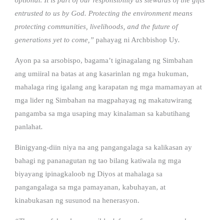
entrusted to us by God. Protecting the environment means
protecting communities, livelihoods, and the future of
generations yet to come,”
pahayag ni Archbishop Uy.
Ayon pa sa arsobispo, bagama’t iginagalang ng Simbahan
ang umiiral na batas at ang kasarinlan ng mga hukuman,
mahalaga ring igalang ang karapatan ng mga mamamayan at
mga lider ng Simbahan na magpahayag ng makatuwirang
pangamba sa mga usaping may kinalaman sa kabutihang
panlahat.
Binigyang-diin niya na ang pangangalaga sa kalikasan ay
bahagi ng pananagutan ng tao bilang katiwala ng mga
biyayang ipinagkaloob ng Diyos at mahalaga sa
pangangalaga sa mga pamayanan, kabuhayan, at
kinabukasan ng susunod na henerasyon.