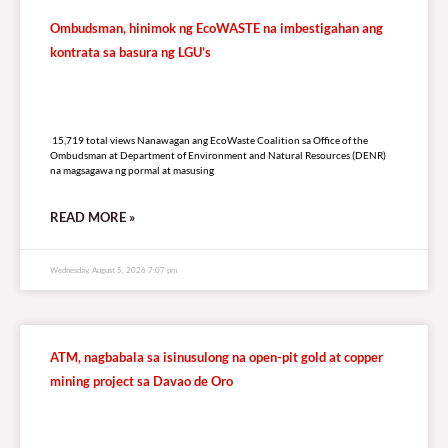
Ombudsman, hinimok ng EcoWASTE na imbestigahan ang
kontrata sa basura ng LGU’s
15,719 total views
15,719 total views Nanawagan ang EcoWaste Coalition sa Office of the
Ombudsman at Department of Environment and Natural Resources (DENR)
na magsagawa ng pormal at masusing
READ MORE »
Wednesday, August 5, 2026 7:07 pm
ATM, nagbabala sa isinusulong na open-pit gold at copper
mining project sa Davao de Oro