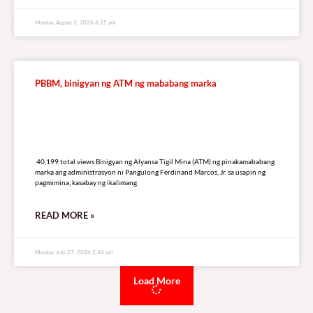
Monday, August 3, 2026 6:25 pm
PBBM, binigyan ng ATM ng mababang marka
40,199 total views
40,199 total views Binigyan ng Alyansa Tigil Mina (ATM) ng pinakamababang
marka ang administrasyon ni Pangulong Ferdinand Marcos, Jr. sa usapin ng
pagmimina, kasabay ng ikalimang
READ MORE »
Monday, July 27, 2026 2:44 pm
Load More