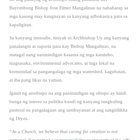
Bayombong Bishop Jose Elmer Mangalinao na nahaharap sa
mga kasong may kaugnayan sa kanyang adbokasiya para sa
kapaligiran.
Sa kanyang mensahe, tiniyak ni Archbishop Uy ang kanyang
panalangin at suporta para kay Bishop Mangalinao, na
matagal nang naninindigan kasama ng mga katutubo,
magsasaka, environmental advocates, at mga lokal na
komunidad sa pangangalaga ng mga watershed, kagubatan,
at iba pang likas na yaman.
Iginiit ng arsobispo na ang paninindigan ng obispo ay hindi
bunga ng interes sa pulitika kundi ng kanyang tungkuling
pastoral na pangalagaan ang sambayanan at ang sangnilikha
ng Diyos.
“As a Church, we believe that caring for creation is not
optional. It is part of our responsibility as stewards of the gifts