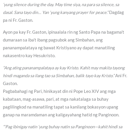
‘yung silence during the day. May time siya, na para sa silence, sa
dasal. Sana tayo din… Yan ‘yung kanyang prayer for peace.”
Dagdag
pa ni Fr. Gaston.
Ayon pa kay Fr. Gaston, ipinaalala rin ng Santo Papa na bagama’t
dumaraan sa iba’t ibang pagsubok ang Simbahan, ang
pananampalataya ng bawat Kristiyano ay dapat manatiling
nakasentro kay Hesukristo.
“Ang ating pananampalataya ay kay Kristo. Kahit may makita tayong
hindi maganda sa ilang tao sa Simbahan, balik tayo kay Kristo.”
Ani Fr.
Gaston.
Pagbabahagi ng Pari, hinikayat din ni Pope Leo XIV ang mga
kabataan, mag-asawa, pari, at mga nakatalaga sa buhay
paglilingkod na manatiling tapat sa kanilang bokasyon upang
ganap na maramdaman ang kaligayahang hatid ng Panginoon.
“‘Pag ibinigay natin ‘yung buhay natin sa Panginoon—kahit hindi sa