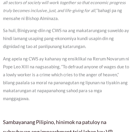
all sectors of society will work together so that economic progress
truly becomes inclusive, just, and life-giving for all,”
bahagi pa ng
mensahe ni Bishop Alminaza.
Sa huli, Binigyang-diin ng CWS na ang makatarungang suweldo ay
hindi lamang usaping pang-ekonomiya kundi usapin din ng
dignidad ng tao at panlipunang katarungan.
Ang apela ng CWS ay kahanay ng ensiklikal na Rerum Novarum ni
Pope Leo XIII na nagsasabing, “To defraud anyone of wages due to
a lowly worker is a crime which cries to the anger of heaven,”
bilang paalala sa moral na pananagutan ng lipunan na tiyakin ang
makatarungan at napapanahong sahod para sa mga
manggagawa.
Sambayanang Pilipino, hinimok na patuloy na
subaybayan ang impeachment trial laban kay VP