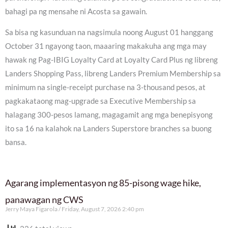
bahagi pa ng mensahe ni Acosta sa gawain.
Sa bisa ng kasunduan na nagsimula noong August 01 hanggang
October 31 ngayong taon, maaaring makakuha ang mga may
hawak ng Pag-IBIG Loyalty Card at Loyalty Card Plus ng libreng
Landers Shopping Pass, libreng Landers Premium Membership sa
minimum na single-receipt purchase na 3-thousand pesos, at
pagkakataong mag-upgrade sa Executive Membership sa
halagang 300-pesos lamang, magagamit ang mga benepisyong
ito sa 16 na kalahok na Landers Superstore branches sa buong
bansa.
Agarang implementasyon ng 85-pisong wage hike,
panawagan ng CWS
Jerry Maya Figarola
Friday, August 7, 2026 2:40 pm