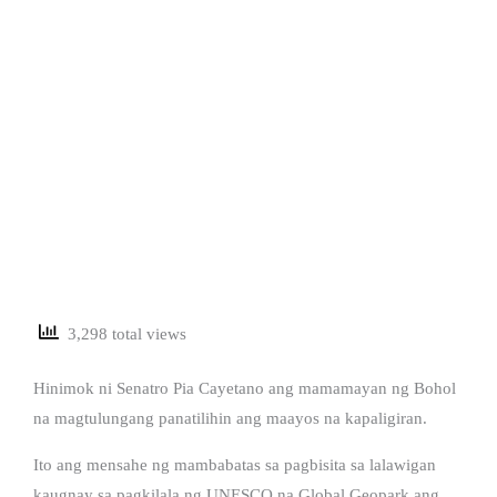
3,298 total views
Hinimok ni Senatro Pia Cayetano ang mamamayan ng Bohol
na magtulungang panatilihin ang maayos na kapaligiran.
Ito ang mensahe ng mambabatas sa pagbisita sa lalawigan
kaugnay sa pagkilala ng UNESCO na Global Geopark ang