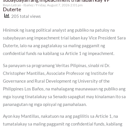
Reyn Letran - Ibañez
Friday, August 7, 2026 2:01 pm
Duterte
205 total views
Hinimok ng isang political analyst ang publiko na patuloy na
subaybayan ang impeachment trial laban kay Vice President Sara
Duterte, lalo na ang pagtalakay sa maling paggamit ng
confidential funds na kabilang sa Article 1 ng impeachment.
Sa panayam sa programang Veritas Pilipinas, sinabi ni Dr.
Christopher Mantillas, Associate Professor ng Institute for
Governance and Rural Development ng University of the
Philippines Los Baños, na mahalagang maunawaan ng publiko ang
mga isyung tinatalakay sa Senado sapagkat may kinalaman ito sa
pananagutan ng mga opisyal ng pamahalaan.
Ayon kay Mantillas, nakatuon na ang paglilitis sa Article 1, na
tumatalakay sa maling paggamit ng confidential funds, kabilang