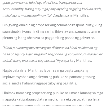
good governance tulad ng rule of law, transparency, at
accountability. Kapag may mga pangyayaring nagiging kaduda-duda,
mahalagang mabigyang-linaw ito.”
Dagdag pa ni Mantillas.
Binigyang-diin din ng propesor ang command responsibility, kung
saan sinabi niyang hindi maaaring ihiwalay ang pananagutan ng
pinuno ng isang ahensya sa paggamit ng pondo ng gobyerno.
“Hindi puwedeng may perang na-disburse na hindi nalalaman ng
head of agency. Bago magamit ang pondo ng gobyerno, dumaraan ito
sa iba’t ibang proseso at pag-apruba.”
Ayon pa kay Mantillas.
Nagbabala rin si Mantillas laban sa mga pagtatangkang
impluwensyahan ang opinyon ng publiko sa pamamagitan ng
social media habang nagpapatuloy ang paglilitis.
Hinimok naman ng propesor ang publiko na umasa lamang sa mga
mapagkakatiwalaang ulat ng media, mga eksperto, at mga legal
na paliwanag upang higit na maunawaan ang mga usaping