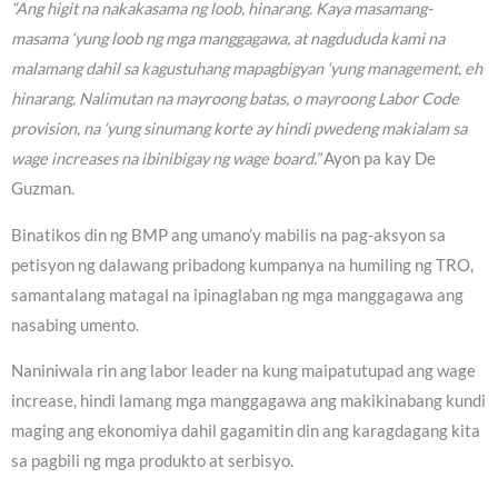
“Ang higit na nakakasama ng loob, hinarang. Kaya masamang-
masama ‘yung loob ng mga manggagawa, at nagdududa kami na
malamang dahil sa kagustuhang mapagbigyan ‘yung management, eh
hinarang. Nalimutan na mayroong batas, o mayroong Labor Code
provision, na ‘yung sinumang korte ay hindi pwedeng makialam sa
wage increases na ibinibigay ng wage board.”
Ayon pa kay De
Guzman.
Binatikos din ng BMP ang umano’y mabilis na pag-aksyon sa
petisyon ng dalawang pribadong kumpanya na humiling ng TRO,
samantalang matagal na ipinaglaban ng mga manggagawa ang
nasabing umento.
Naniniwala rin ang labor leader na kung maipatutupad ang wage
increase, hindi lamang mga manggagawa ang makikinabang kundi
maging ang ekonomiya dahil gagamitin din ang karagdagang kita
sa pagbili ng mga produkto at serbisyo.