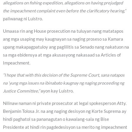
allegations on fishing expedition, allegations on having prejudged
the impeachment complaint even before the clarificatory hearing,”
paliwanag ni Luistro.
Umaasa rin ang House prosecution na tuluyan nang matatapos
ang mga usaping may kaugnayan sa naging proseso sa Kamara
upang makapagpatuloy ang paglilitis sa Senado nang nakatuon na
sa mga ebidensya at mga akusasyong nakasaad sa Articles of
Impeachment.
“I hope that with this decision of the Supreme Court, sana natapos
na ’yung mga issues na ibinabato kaugnay ng naging proceeding ng
Justice Committee,”
ayon kay Luistro.
Nilinaw naman ni private prosecutor at legal spokesperson Atty.
Benjamin Tolosa Jr. na ang naging desisyon ng Korte Suprema ay
hindi paghatol sa pananagutan o kawalang-sala ng Bise
Presidente at hindi rin pagdedesisyon sa merito ng impeachment