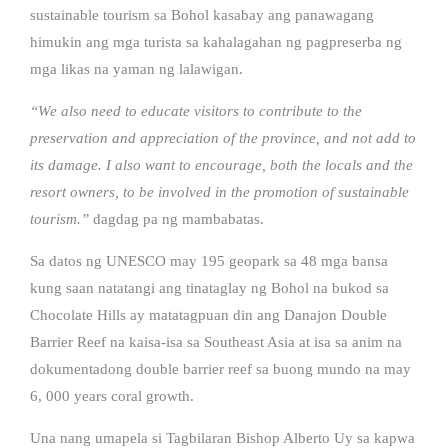
sustainable tourism sa Bohol kasabay ang panawagang
himukin ang mga turista sa kahalagahan ng pagpreserba ng
mga likas na yaman ng lalawigan.
“We also need to educate visitors to contribute to the
preservation and appreciation of the province, and not add to
its damage. I also want to encourage, both the locals and the
resort owners, to be involved in the promotion of sustainable
tourism.”
dagdag pa ng mambabatas.
Sa datos ng UNESCO may 195 geopark sa 48 mga bansa
kung saan natatangi ang tinataglay ng Bohol na bukod sa
Chocolate Hills ay matatagpuan din ang Danajon Double
Barrier Reef na kaisa-isa sa Southeast Asia at isa sa anim na
dokumentadong double barrier reef sa buong mundo na may
6, 000 years coral growth.
Una nang umapela si Tagbilaran Bishop Alberto Uy sa kapwa