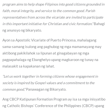
program aims to help shape Filipinos into good citizens grounded in
faith, moral integrity, and service to the common good. Parish
representatives from across the vicariate are invited to participate
in this important initiative for Christian and civic formation.”
Bahagi
ng anunsyo ng bikaryato.
Ayon sa Apostolic Vicariate of Puerto Princesa, mahalagang
sama-samang isulong ang paghubog ng mga mamamayang may
aktibong pakikilahok sa lipunan at ginagabayan ng mga
pagpapahalaga ng Ebanghelyo upang magkaroon ng tunay na
malasakit sa kapakanan ng lahat.
“Let us work together in forming citizens whose engagement in
society is inspired by Gospel values and a commitment to the
common good,”
Panawagan ng Bikaryato.
Ang CBCP Katipunan Formation Program ay isa sa mga inisyatibo
ng Catholic Bishops’ Conference of the Philippines (CBCP) upang