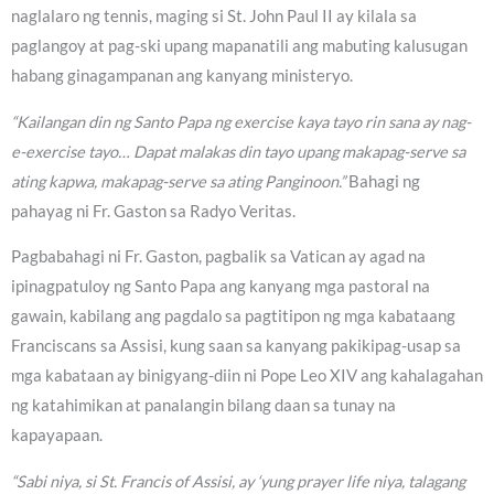
naglalaro ng tennis, maging si St. John Paul II ay kilala sa
paglangoy at pag-ski upang mapanatili ang mabuting kalusugan
habang ginagampanan ang kanyang ministeryo.
“Kailangan din ng Santo Papa ng exercise kaya tayo rin sana ay nag-
e-exercise tayo… Dapat malakas din tayo upang makapag-serve sa
ating kapwa, makapag-serve sa ating Panginoon.”
Bahagi ng
pahayag ni Fr. Gaston sa Radyo Veritas.
Pagbabahagi ni Fr. Gaston, pagbalik sa Vatican ay agad na
ipinagpatuloy ng Santo Papa ang kanyang mga pastoral na
gawain, kabilang ang pagdalo sa pagtitipon ng mga kabataang
Franciscans sa Assisi, kung saan sa kanyang pakikipag-usap sa
mga kabataan ay binigyang-diin ni Pope Leo XIV ang kahalagahan
ng katahimikan at panalangin bilang daan sa tunay na
kapayapaan.
“Sabi niya, si St. Francis of Assisi, ay ‘yung prayer life niya, talagang