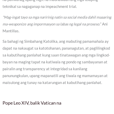
teknikal sa nagaganap na impeachment trial.
“Mag-ingat tayo sa mga naririnig natin sa social media dahil maaaring
ma-weaponize ang impormasyon sa labas ng legal na proseso.
” Ani
Mantillas.
Sa bahagi ng Simbahang Katolika, ang mabuting pamamahala ay
dapat na nakaugat sa katotohanan, pananagutan, at paglilingkod
sa kabutihang panlahat kung saan tinatawagan ang mga lingkod-
bayan na maging tapat na katiwala ng pondo ng sambayanan at
pairalin ang transparency at integridad sa kanilang
panunungkulan, upang mapanatili ang tiwala ng mamamayan at
maisulong ang tunay na katarungan at kabutihang panlahat.
Pope Leo XIV, balik Vatican na