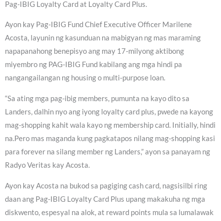
Pag-IBIG Loyalty Card at Loyalty Card Plus.
Ayon kay Pag-IBIG Fund Chief Executive Officer Marilene
Acosta, layunin ng kasunduan na mabigyan ng mas maraming
napapanahong benepisyo ang may 17-milyong aktibong
miyembro ng PAG-IBIG Fund kabilang ang mga hindi pa
nangangailangan ng housing o multi-purpose loan.
“Sa ating mga pag-ibig members, pumunta na kayo dito sa
Landers, dalhin nyo ang iyong loyalty card plus, pwede na kayong
mag-shopping kahit wala kayo ng membership card. Initially, hindi
na.Pero mas maganda kung pagkatapos nilang mag-shopping kasi
para forever na silang member ng Landers,” ayon sa panayam ng
Radyo Veritas kay Acosta.
Ayon kay Acosta na bukod sa pagiging cash card, nagsisilbi ring
daan ang Pag-IBIG Loyalty Card Plus upang makakuha ng mga
diskwento, espesyal na alok, at reward points mula sa lumalawak