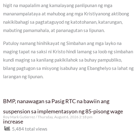
higit na mapalalim ang kamalayang panlipunan ng mga
mananampalataya at mahubog ang mga Kristiyanong aktibong
nakikibahagi sa pagtataguyod ng katotohanan, katarungan,
mabuting pamamahala, at pananagutan sa lipunan.
Patuloy namang hinihikayat ng Simbahan ang mga layko na
maging tapat na saksi ni Kristo hindi lamang sa loob ng simbahan
kundi maging sa kanilang pakikilahok sa buhay pampubliko,
bilang pagtugon sa misyong isabuhay ang Ebanghelyo sa lahat ng
larangan ng lipunan.
BMP, nanawagan sa Pasig RTC na bawiin ang
suspension sa implementasyon ng 85-pisong wage
Roy Mark Gutierrez
Thursday, August 6, 2026 2:18 pm
increase
5,484 total views