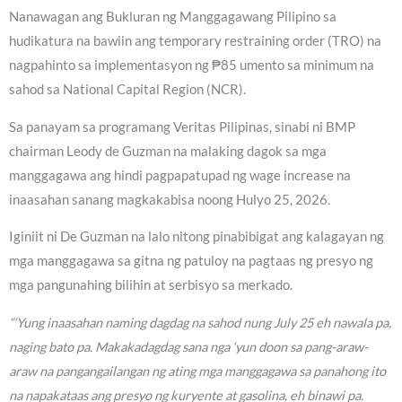
Nanawagan ang Bukluran ng Manggagawang Pilipino sa
hudikatura na bawiin ang temporary restraining order (TRO) na
nagpahinto sa implementasyon ng ₱85 umento sa minimum na
sahod sa National Capital Region (NCR).
Sa panayam sa programang Veritas Pilipinas, sinabi ni BMP
chairman Leody de Guzman na malaking dagok sa mga
manggagawa ang hindi pagpapatupad ng wage increase na
inaasahan sanang magkakabisa noong Hulyo 25, 2026.
Iginiit ni De Guzman na lalo nitong pinabibigat ang kalagayan ng
mga manggagawa sa gitna ng patuloy na pagtaas ng presyo ng
mga pangunahing bilihin at serbisyo sa merkado.
“‘Yung inaasahan naming dagdag na sahod nung July 25 eh nawala pa,
naging bato pa. Makakadagdag sana nga ‘yun doon sa pang-araw-
araw na pangangailangan ng ating mga manggagawa sa panahong ito
na napakataas ang presyo ng kuryente at gasolina, eh binawi pa.