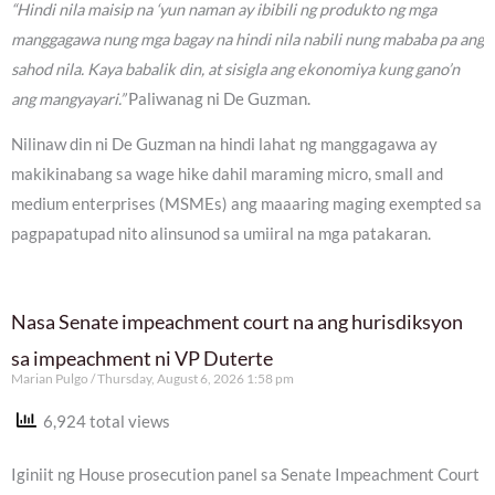
“Hindi nila maisip na ‘yun naman ay ibibili ng produkto ng mga
manggagawa nung mga bagay na hindi nila nabili nung mababa pa ang
sahod nila. Kaya babalik din, at sisigla ang ekonomiya kung gano’n
ang mangyayari.”
Paliwanag ni De Guzman.
Nilinaw din ni De Guzman na hindi lahat ng manggagawa ay
makikinabang sa wage hike dahil maraming micro, small and
medium enterprises (MSMEs) ang maaaring maging exempted sa
pagpapatupad nito alinsunod sa umiiral na mga patakaran.
Nasa Senate impeachment court na ang hurisdiksyon
sa impeachment ni VP Duterte
Marian Pulgo
Thursday, August 6, 2026 1:58 pm
6,924 total views
Iginiit ng House prosecution panel sa Senate Impeachment Court