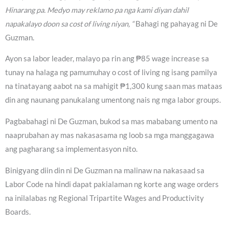
Hinarang pa. Medyo may reklamo pa nga kami diyan dahil
napakalayo doon sa cost of living niyan, “
Bahagi ng pahayag ni De
Guzman.
Ayon sa labor leader, malayo pa rin ang ₱85 wage increase sa
tunay na halaga ng pamumuhay o cost of living ng isang pamilya
na tinatayang aabot na sa mahigit ₱1,300 kung saan mas mataas
din ang naunang panukalang umentong nais ng mga labor groups.
Pagbabahagi ni De Guzman, bukod sa mas mababang umento na
naaprubahan ay mas nakasasama ng loob sa mga manggagawa
ang pagharang sa implementasyon nito.
Binigyang diin din ni De Guzman na malinaw na nakasaad sa
Labor Code na hindi dapat pakialaman ng korte ang wage orders
na inilalabas ng Regional Tripartite Wages and Productivity
Boards.