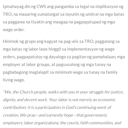
Ipinahayag din ng CWS ang pangamba sa legal na implikasyon ng
TRO, na maaaring sumalungat sa layunin ng umiiral na mga batas
sa paggawa na tiyakin ang maagap na pagpapatupad ng mga
wage order.
Hinimok ng grupo ang kagyat na pag-alis sa TRO, paggalang sa
mga batas ng labor laws hinggil sa implementasyon ng wage
orders, pagpapatuloy ng dayalogo sa pagitan ng pamahalaan, mga
employer at labor groups, at pagsusulong ng mga tunay na
pagbabagong maglalapit sa minimum wage sa tunay na family
living wage.
“We, the Church people, walks with you in your struggle for justice,
dignity, and decent work. Your labor is not merely an economic
contribution; it is a participation in God’s continuing work of
creation. We pray—and earnestly hope—that government,
employers, labor organizations, the courts, faith communities, and