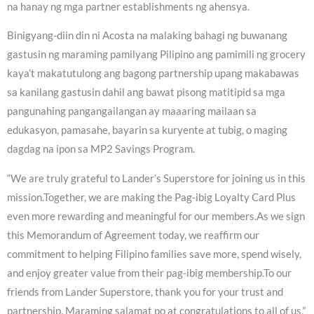
na hanay ng mga partner establishments ng ahensya.
Binigyang-diin din ni Acosta na malaking bahagi ng buwanang
gastusin ng maraming pamilyang Pilipino ang pamimili ng grocery
kaya’t makatutulong ang bagong partnership upang makabawas
sa kanilang gastusin dahil ang bawat pisong matitipid sa mga
pangunahing pangangailangan ay maaaring mailaan sa
edukasyon, pamasahe, bayarin sa kuryente at tubig, o maging
dagdag na ipon sa MP2 Savings Program.
“We are truly grateful to Lander’s Superstore for joining us in this
mission.Together, we are making the Pag-ibig Loyalty Card Plus
even more rewarding and meaningful for our members.As we sign
this Memorandum of Agreement today, we reaffirm our
commitment to helping Filipino families save more, spend wisely,
and enjoy greater value from their pag-ibig membership.To our
friends from Lander Superstore, thank you for your trust and
partnership. Maraming salamat po at congratulations to all of us,”