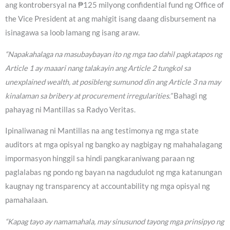
ang kontrobersyal na ₱125 milyong confidential fund ng Office of
the Vice President at ang mahigit isang daang disbursement na
isinagawa sa loob lamang ng isang araw.
“Napakahalaga na masubaybayan ito ng mga tao dahil pagkatapos ng
Article 1 ay maaari nang talakayin ang Article 2 tungkol sa
unexplained wealth, at posibleng sumunod din ang Article 3 na may
kinalaman sa bribery at procurement irregularities.”
Bahagi ng
pahayag ni Mantillas sa Radyo Veritas.
Ipinaliwanag ni Mantillas na ang testimonya ng mga state
auditors at mga opisyal ng bangko ay nagbigay ng mahahalagang
impormasyon hinggil sa hindi pangkaraniwang paraan ng
paglalabas ng pondo ng bayan na nagdudulot ng mga katanungan
kaugnay ng transparency at accountability ng mga opisyal ng
pamahalaan.
“Kapag tayo ay namamahala, may sinusunod tayong mga prinsipyo ng