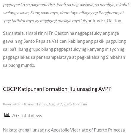
pagpapari o sa pagmamadre, kahit sa pag-aasawa, sa pamilya, o kahit
walang asawa, Kung saan tayo, doon tayo nilagay ng Panginoon, at
‘pag faithful tayo ay magiging masaya tayo.”
Ayon kay Fr. Gaston.
Samantala, sinabi rin ni Fr. Gaston na nagpapatuloy ang mga
gawain ng Santo Papa sa Vatican, kabilang ang pakikipagpulong
sa iba’t ibang grupo bilang pagpapatuloy ng kanyang misyon ng
pagpapalakas sa pananampalataya at pagkakaisa ng Simbahan
sa buong mundo.
CBCP Katipunan Formation, ilulunsad ng AVPP
Reyn Letran - Ibañez
Friday, August 7, 2026 10:28 am
707 total views
Nakatakdang ilunsad ng Apostolic Vicariate of Puerto Princesa