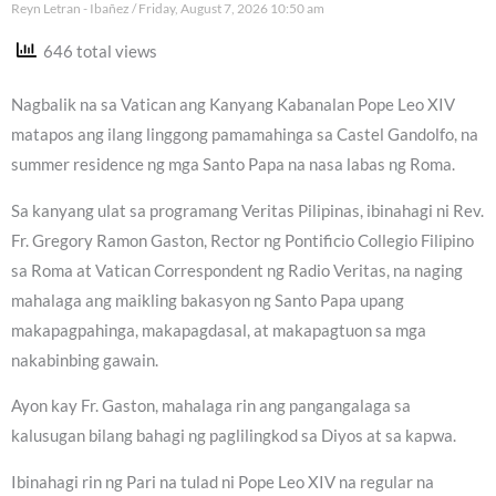
Reyn Letran - Ibañez
Friday, August 7, 2026 10:50 am
646 total views
Nagbalik na sa Vatican ang Kanyang Kabanalan Pope Leo XIV
matapos ang ilang linggong pamamahinga sa Castel Gandolfo, na
summer residence ng mga Santo Papa na nasa labas ng Roma.
Sa kanyang ulat sa programang Veritas Pilipinas, ibinahagi ni Rev.
Fr. Gregory Ramon Gaston, Rector ng Pontificio Collegio Filipino
sa Roma at Vatican Correspondent ng Radio Veritas, na naging
mahalaga ang maikling bakasyon ng Santo Papa upang
makapagpahinga, makapagdasal, at makapagtuon sa mga
nakabinbing gawain.
Ayon kay Fr. Gaston, mahalaga rin ang pangangalaga sa
kalusugan bilang bahagi ng paglilingkod sa Diyos at sa kapwa.
Ibinahagi rin ng Pari na tulad ni Pope Leo XIV na regular na