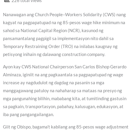
226 total views
Nanawagan ang Church People–Workers Solidarity (CWS) nang
kagyat na pagpapatupad na ng 85-pesos wage hike minimum na
sahod sa National Capital Region (NCR), kasunod ng
pansamantalang pagpigil sa implementasyon nito dahil sa
Temporary Restraining Order (TRO) na inilabas kaugnay ng
petisyong inihain ng dalawang construction company.
Ayon kay CWS National Chairperson San Carlos Bishop Gerardo
Alminaza, iginiit na ang pagkaantala sa pagpapatupad ng wage
increase ay nagdudulot ng dagdag na pasanin sa mga
manggagawang patuloy na nahaharap sa mataas na presyo ng
mga pangunahing bilihin, mababang kita, at tumitinding gastusin
sa pagkain, transportasyon, pabahay, kalusugan, edukasyon, at
iba pang pangangailangan.
Giit ng Obispo, bagama’t kabilang ang 85-pesos wage adjustment