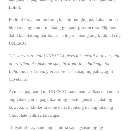
Bohol.
Batid ni Cayetano na isang katangi-tanging pagkakataon na
ideklara ang kauna-unahang geopark province sa Pilipinas
dahil kadalasang partikular na lugar lamang ang kinikilala ng
UNESCO.
“It’s very rare that [UNESCO] gives this award to a very big
area. Often, it’s just one specific area; the challenge for
Boholanos is to really preserve it.”
bahagi ng pahayag ni
Cayetano.
Ayon sa pag-aaral ng UNESCO mayaman sa likas na yaman
ang lalawigan at pagkakaron ng karstic geosites tulad ng
kuweba, sinkholes at cone karst kabilang na ang kilalang
Chocolate Hills sa lalawigan.
Tiniyak ni Cayetano ang suporta sa pagsusulong ng