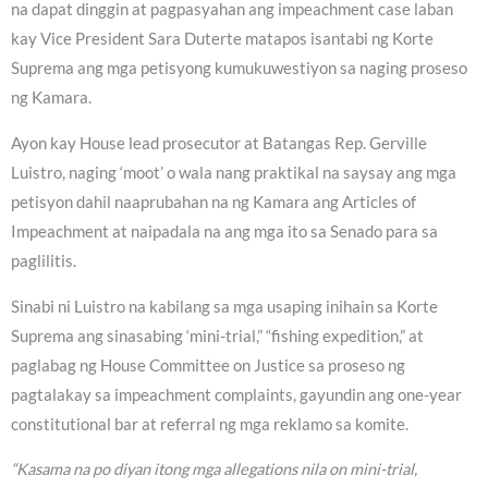
na dapat dinggin at pagpasyahan ang impeachment case laban
kay Vice President Sara Duterte matapos isantabi ng Korte
Suprema ang mga petisyong kumukuwestiyon sa naging proseso
ng Kamara.
Ayon kay House lead prosecutor at Batangas Rep. Gerville
Luistro, naging ‘moot’ o wala nang praktikal na saysay ang mga
petisyon dahil naaprubahan na ng Kamara ang Articles of
Impeachment at naipadala na ang mga ito sa Senado para sa
paglilitis.
Sinabi ni Luistro na kabilang sa mga usaping inihain sa Korte
Suprema ang sinasabing ‘mini-trial,” “fishing expedition,” at
paglabag ng House Committee on Justice sa proseso ng
pagtalakay sa impeachment complaints, gayundin ang one-year
constitutional bar at referral ng mga reklamo sa komite.
“Kasama na po diyan itong mga allegations nila on mini-trial,