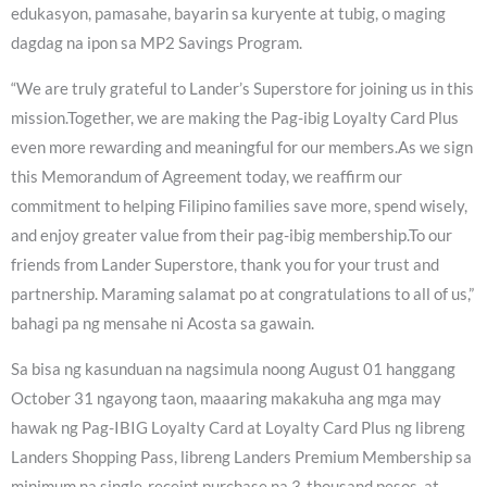
edukasyon, pamasahe, bayarin sa kuryente at tubig, o maging
dagdag na ipon sa MP2 Savings Program.
“We are truly grateful to Lander’s Superstore for joining us in this
mission.Together, we are making the Pag-ibig Loyalty Card Plus
even more rewarding and meaningful for our members.As we sign
this Memorandum of Agreement today, we reaffirm our
commitment to helping Filipino families save more, spend wisely,
and enjoy greater value from their pag-ibig membership.To our
friends from Lander Superstore, thank you for your trust and
partnership. Maraming salamat po at congratulations to all of us,”
bahagi pa ng mensahe ni Acosta sa gawain.
Sa bisa ng kasunduan na nagsimula noong August 01 hanggang
October 31 ngayong taon, maaaring makakuha ang mga may
hawak ng Pag-IBIG Loyalty Card at Loyalty Card Plus ng libreng
Landers Shopping Pass, libreng Landers Premium Membership sa
minimum na single-receipt purchase na 3-thousand pesos, at