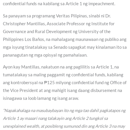
confidential funds na kabilang sa Article 1 ng impeachment.
Sa panayam sa programang Veritas Pilipinas, sinabi ni Dr.
Christopher Mantillas, Associate Professor ng Institute for
Governance and Rural Development ng University of the
Philippines Los Baños, na mahalagang maunawaan ng publiko ang
mga isyung tinatalakay sa Senado sapagkat may kinalaman ito sa
pananagutan ng mga opisyal ng pamahalaan.
Ayon kay Mantillas, nakatuon na ang paglilitis sa Article 1, na
tumatalakay sa maling paggamit ng confidential funds, kabilang
ang kontrobersyal na ₱125 milyong confidential fund ng Office of
the Vice President at ang mahigit isang daang disbursement na
isinagawa sa loob lamang ng isang araw.
“Napakahalaga na masubaybayan ito ng mga tao dahil pagkatapos ng
Article 1 ay maaari nang talakayin ang Article 2 tungkol sa
unexplained wealth, at posibleng sumunod din ang Article 3 na may