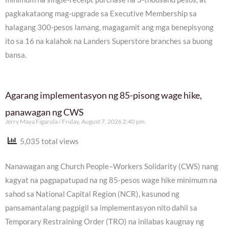
pagkakataong mag-upgrade sa Executive Membership sa
halagang 300-pesos lamang, magagamit ang mga benepisyong
ito sa 16 na kalahok na Landers Superstore branches sa buong
bansa.
Agarang implementasyon ng 85-pisong wage hike,
panawagan ng CWS
Jerry Maya Figarola
Friday, August 7, 2026 2:40 pm
5,035 total views
Nanawagan ang Church People–Workers Solidarity (CWS) nang
kagyat na pagpapatupad na ng 85-pesos wage hike minimum na
sahod sa National Capital Region (NCR), kasunod ng
pansamantalang pagpigil sa implementasyon nito dahil sa
Temporary Restraining Order (TRO) na inilabas kaugnay ng