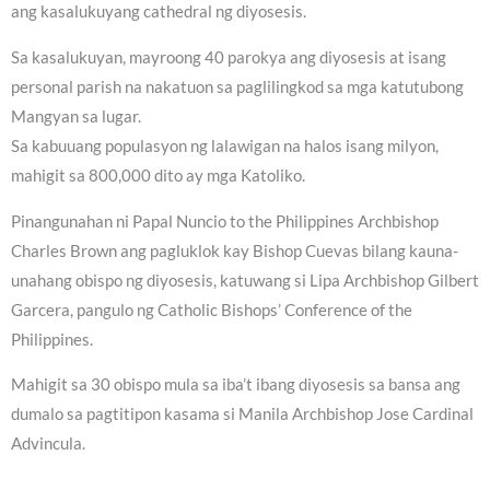
ang kasalukuyang cathedral ng diyosesis.
Sa kasalukuyan, mayroong 40 parokya ang diyosesis at isang
personal parish na nakatuon sa paglilingkod sa mga katutubong
Mangyan sa lugar.
Sa kabuuang populasyon ng lalawigan na halos isang milyon,
mahigit sa 800,000 dito ay mga Katoliko.
Pinangunahan ni Papal Nuncio to the Philippines Archbishop
Charles Brown ang pagluklok kay Bishop Cuevas bilang kauna-
unahang obispo ng diyosesis, katuwang si Lipa Archbishop Gilbert
Garcera, pangulo ng Catholic Bishops’ Conference of the
Philippines.
Mahigit sa 30 obispo mula sa iba’t ibang diyosesis sa bansa ang
dumalo sa pagtitipon kasama si Manila Archbishop Jose Cardinal
Advincula.