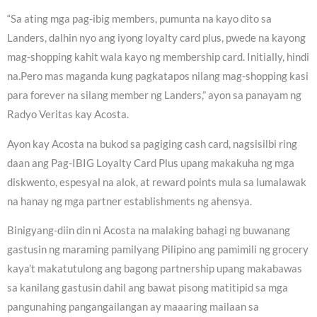
“Sa ating mga pag-ibig members, pumunta na kayo dito sa
Landers, dalhin nyo ang iyong loyalty card plus, pwede na kayong
mag-shopping kahit wala kayo ng membership card. Initially, hindi
na.Pero mas maganda kung pagkatapos nilang mag-shopping kasi
para forever na silang member ng Landers,” ayon sa panayam ng
Radyo Veritas kay Acosta.
Ayon kay Acosta na bukod sa pagiging cash card, nagsisilbi ring
daan ang Pag-IBIG Loyalty Card Plus upang makakuha ng mga
diskwento, espesyal na alok, at reward points mula sa lumalawak
na hanay ng mga partner establishments ng ahensya.
Binigyang-diin din ni Acosta na malaking bahagi ng buwanang
gastusin ng maraming pamilyang Pilipino ang pamimili ng grocery
kaya’t makatutulong ang bagong partnership upang makabawas
sa kanilang gastusin dahil ang bawat pisong matitipid sa mga
pangunahing pangangailangan ay maaaring mailaan sa