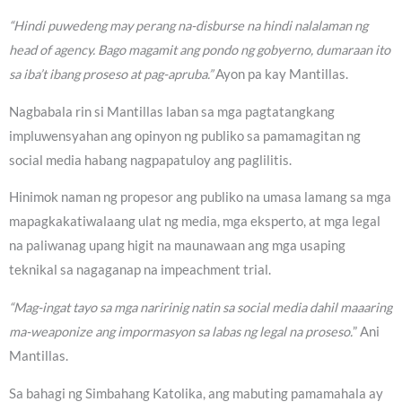
“Hindi puwedeng may perang na-disburse na hindi nalalaman ng
head of agency. Bago magamit ang pondo ng gobyerno, dumaraan ito
sa iba’t ibang proseso at pag-apruba.”
Ayon pa kay Mantillas.
Nagbabala rin si Mantillas laban sa mga pagtatangkang
impluwensyahan ang opinyon ng publiko sa pamamagitan ng
social media habang nagpapatuloy ang paglilitis.
Hinimok naman ng propesor ang publiko na umasa lamang sa mga
mapagkakatiwalaang ulat ng media, mga eksperto, at mga legal
na paliwanag upang higit na maunawaan ang mga usaping
teknikal sa nagaganap na impeachment trial.
“Mag-ingat tayo sa mga naririnig natin sa social media dahil maaaring
ma-weaponize ang impormasyon sa labas ng legal na proseso.
” Ani
Mantillas.
Sa bahagi ng Simbahang Katolika, ang mabuting pamamahala ay