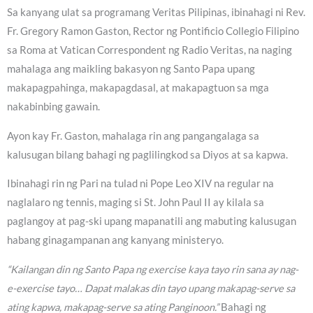
Sa kanyang ulat sa programang Veritas Pilipinas, ibinahagi ni Rev.
Fr. Gregory Ramon Gaston, Rector ng Pontificio Collegio Filipino
sa Roma at Vatican Correspondent ng Radio Veritas, na naging
mahalaga ang maikling bakasyon ng Santo Papa upang
makapagpahinga, makapagdasal, at makapagtuon sa mga
nakabinbing gawain.
Ayon kay Fr. Gaston, mahalaga rin ang pangangalaga sa
kalusugan bilang bahagi ng paglilingkod sa Diyos at sa kapwa.
Ibinahagi rin ng Pari na tulad ni Pope Leo XIV na regular na
naglalaro ng tennis, maging si St. John Paul II ay kilala sa
paglangoy at pag-ski upang mapanatili ang mabuting kalusugan
habang ginagampanan ang kanyang ministeryo.
“Kailangan din ng Santo Papa ng exercise kaya tayo rin sana ay nag-
e-exercise tayo… Dapat malakas din tayo upang makapag-serve sa
ating kapwa, makapag-serve sa ating Panginoon.”
Bahagi ng