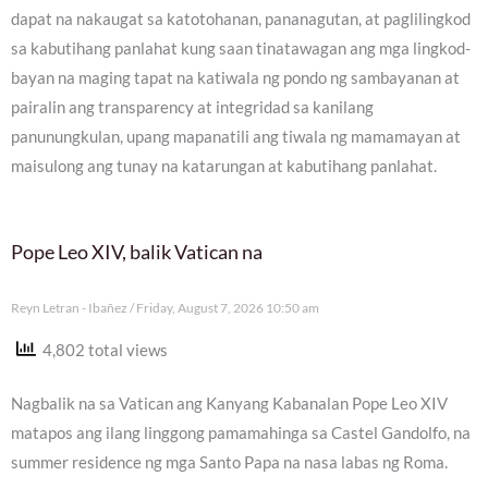
dapat na nakaugat sa katotohanan, pananagutan, at paglilingkod
sa kabutihang panlahat kung saan tinatawagan ang mga lingkod-
bayan na maging tapat na katiwala ng pondo ng sambayanan at
pairalin ang transparency at integridad sa kanilang
panunungkulan, upang mapanatili ang tiwala ng mamamayan at
maisulong ang tunay na katarungan at kabutihang panlahat.
Pope Leo XIV, balik Vatican na
Reyn Letran - Ibañez
Friday, August 7, 2026 10:50 am
4,802 total views
Nagbalik na sa Vatican ang Kanyang Kabanalan Pope Leo XIV
matapos ang ilang linggong pamamahinga sa Castel Gandolfo, na
summer residence ng mga Santo Papa na nasa labas ng Roma.