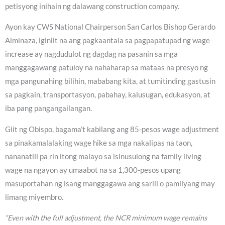
petisyong inihain ng dalawang construction company.
Ayon kay CWS National Chairperson San Carlos Bishop Gerardo
Alminaza, iginiit na ang pagkaantala sa pagpapatupad ng wage
increase ay nagdudulot ng dagdag na pasanin sa mga
manggagawang patuloy na nahaharap sa mataas na presyo ng
mga pangunahing bilihin, mababang kita, at tumitinding gastusin
sa pagkain, transportasyon, pabahay, kalusugan, edukasyon, at
iba pang pangangailangan.
Giit ng Obispo, bagama’t kabilang ang 85-pesos wage adjustment
sa pinakamalalaking wage hike sa mga nakalipas na taon,
nananatili pa rin itong malayo sa isinusulong na family living
wage na ngayon ay umaabot na sa 1,300-pesos upang
masuportahan ng isang manggagawa ang sarili o pamilyang may
limang miyembro.
“Even with the full adjustment, the NCR minimum wage remains