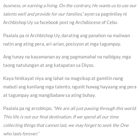
business, or earning a living. On the contrary, He wants us to use our
talents well and provide for our families,”
ayon sa pagninilay ni
Archbishop Uy sa facebook post ng Archdiocese of Cebu
Paalala pa ni Archbishop Uy, darating ang panahon na maiiwan
natin ang ating pera, ari-arian, posisyon at mga tagumpay.
Ang tunay na kayamanan ay ang pagmamahal na naibigay, mga
taong natulungan at ang katapatan sa Diyos.
Kaya hinikayat niya ang lahat na magsikap at gamitin nang
mabuti ang kanilang mga talento, ngunit huwag hayaang ang pera
at tagumpay ang mangibabaw sa ating buhay.
Paalala pa ng arsobispo,
“We are all just passing through this world.
This life is not our final destination. If we spend all our time
collecting things that cannot last, we may forget to seek the One
who lasts forever.”