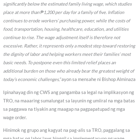
significantly below the estimated family living wage, which studies
place at more than ₱1,200 per day for a family of five. Inflation
continues to erode workers’ purchasing power, while the costs of
food, transportation, housing, healthcare, education, and utilities
continue to rise. The wage adjustment itself is therefore not
excessive. Rather, it represents only a modest step toward restoring
the dignity of labor and helping workers meet their families’ most
basic needs. To postpone even this limited relief places an
additional burden on those who already bear the greatest weight of
today’s economic challenges,”
ayon sa mensahe ni Bishop Alminaza
Ipinahayag din ng CWS ang pangamba sa legal na implikasyon ng
TRO, na maaaring sumalungat sa layunin ng umiiral na mga batas
sa paggawa na tiyakin ang maagap na pagpapatupad ng mga
wage order.
Hinimok ng grupo ang kagyat na pag-alis sa TRO, paggalang sa
mga batas ng labor laws hinggil sa implementasyon ng wage