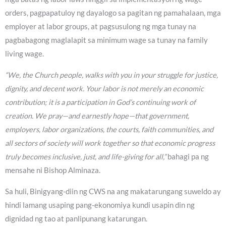
orders, pagpapatuloy ng dayalogo sa pagitan ng pamahalaan, mga
employer at labor groups, at pagsusulong ng mga tunay na
pagbabagong maglalapit sa minimum wage sa tunay na family
living wage.
“We, the Church people, walks with you in your struggle for justice,
dignity, and decent work. Your labor is not merely an economic
contribution; it is a participation in God’s continuing work of
creation. We pray—and earnestly hope—that government,
employers, labor organizations, the courts, faith communities, and
all sectors of society will work together so that economic progress
truly becomes inclusive, just, and life-giving for all,”
bahagi pa ng
mensahe ni Bishop Alminaza.
Sa huli, Binigyang-diin ng CWS na ang makatarungang suweldo ay
hindi lamang usaping pang-ekonomiya kundi usapin din ng
dignidad ng tao at panlipunang katarungan.