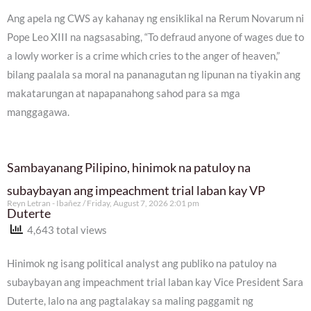
Ang apela ng CWS ay kahanay ng ensiklikal na Rerum Novarum ni
Pope Leo XIII na nagsasabing, “To defraud anyone of wages due to
a lowly worker is a crime which cries to the anger of heaven,”
bilang paalala sa moral na pananagutan ng lipunan na tiyakin ang
makatarungan at napapanahong sahod para sa mga
manggagawa.
Sambayanang Pilipino, hinimok na patuloy na
subaybayan ang impeachment trial laban kay VP
Reyn Letran - Ibañez
Friday, August 7, 2026 2:01 pm
Duterte
4,643 total views
Hinimok ng isang political analyst ang publiko na patuloy na
subaybayan ang impeachment trial laban kay Vice President Sara
Duterte, lalo na ang pagtalakay sa maling paggamit ng