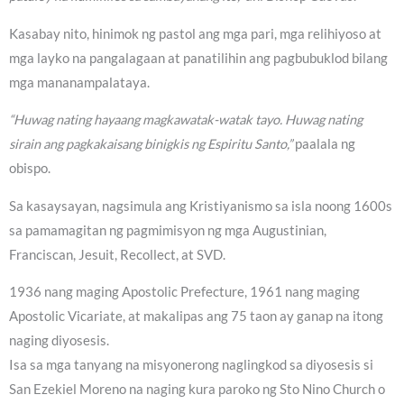
Kasabay nito, hinimok ng pastol ang mga pari, mga relihiyoso at
mga layko na pangalagaan at panatilihin ang pagbubuklod bilang
mga mananampalataya.
“Huwag nating hayaang magkawatak-watak tayo. Huwag nating
sirain ang pagkakaisang binigkis ng Espiritu Santo,”
paalala ng
obispo.
Sa kasaysayan, nagsimula ang Kristiyanismo sa isla noong 1600s
sa pamamagitan ng pagmimisyon ng mga Augustinian,
Franciscan, Jesuit, Recollect, at SVD.
1936 nang maging Apostolic Prefecture, 1961 nang maging
Apostolic Vicariate, at makalipas ang 75 taon ay ganap na itong
naging diyosesis.
Isa sa mga tanyang na misyonerong naglingkod sa diyosesis si
San Ezekiel Moreno na naging kura paroko ng Sto Nino Church o