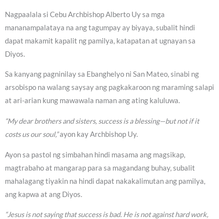
Nagpaalala si Cebu Archbishop Alberto Uy sa mga
mananampalataya na ang tagumpay ay biyaya, subalit hindi
dapat makamit kapalit ng pamilya, katapatan at ugnayan sa
Diyos.
Sa kanyang pagninilay sa Ebanghelyo ni San Mateo, sinabi ng
arsobispo na walang saysay ang pagkakaroon ng maraming salapi
at ari-arian kung mawawala naman ang ating kaluluwa.
“My dear brothers and sisters, success is a blessing—but not if it
costs us our soul,”
ayon kay Archbishop Uy.
Ayon sa pastol ng simbahan hindi masama ang magsikap,
magtrabaho at mangarap para sa magandang buhay, subalit
mahalagang tiyakin na hindi dapat nakakalimutan ang pamilya,
ang kapwa at ang Diyos.
“Jesus is not saying that success is bad. He is not against hard work,