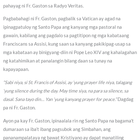
pahayag ni Fr. Gaston sa Radyo Veritas.
Pagbabahagi ni Fr. Gaston, pagbalik sa Vatican ay agad na
ipinagpatuloy ng Santo Papa ang kanyang mga pastoral na
gawain, kabilang ang pagdalo sa pagtitipon ng mga kabataang
Franciscans sa Assisi, kung saan sa kanyang pakikipag-usap sa
mga kabataan ay binigyang-diin ni Pope Leo XIV ang kahalagahan
ng katahimikan at panalangin bilang daan sa tunay na
kapayapaan.
“Sabi niya, si St. Francis of Assisi, ay ‘yung prayer life niya, talagang
‘yung silence during the day. May time siya, na para sa silence, sa
dasal. Sana tayo din… Yan ‘yung kanyang prayer for peace.”
Dagdag
pa ni Fr. Gaston.
Ayon pa kay Fr. Gaston, ipinaalala rin ng Santo Papa na bagama’t
dumaraan sa iba’t ibang pagsubok ang Simbahan, ang
pananampalataya ng bawat Kristiyano ay dapat manatiling