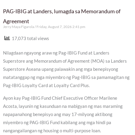
PAG-IBIG at Landers, lumagda sa Memorandum of
Agreement
Jerry Maya Figarola
Friday, August 7, 2026 2:41 pm
17,073 total views
Nilagdaan ngayong araw ng Pag-IBIG Fund at Landers
Superstore ang Memorandum of Agreement (MOA) sa Landers
Superstore Aseana upang palawakin ang mga benepisyong
matatanggap ng mga miyembro ng Pag-IBIG sa pamamagitan ng
Pag-IBIG Loyalty Card at Loyalty Card Plus.
Ayon kay Pag-IBIG Fund Chief Executive Officer Marilene
Acosta, layunin ng kasunduan na mabigyan ng mas maraming
napapanahong benepisyo ang may 17-milyong aktibong
miyembro ng PAG-IBIG Fund kabilang ang mga hindi pa
nangangailangan ng housing o multi-purpose loan.