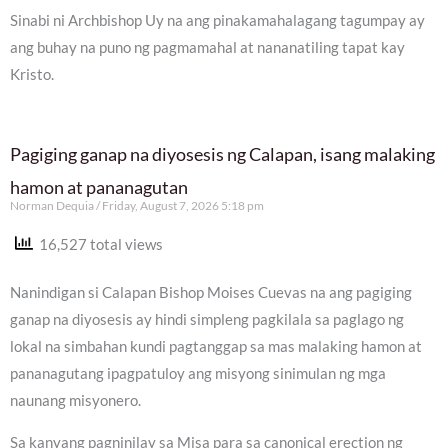
Sinabi ni Archbishop Uy na ang pinakamahalagang tagumpay ay
ang buhay na puno ng pagmamahal at nananatiling tapat kay
Kristo.
Pagiging ganap na diyosesis ng Calapan, isang malaking
hamon at pananagutan
Norman Dequia
Friday, August 7, 2026 5:18 pm
16,527 total views
Nanindigan si Calapan Bishop Moises Cuevas na ang pagiging
ganap na diyosesis ay hindi simpleng pagkilala sa paglago ng
lokal na simbahan kundi pagtanggap sa mas malaking hamon at
pananagutang ipagpatuloy ang misyong sinimulan ng mga
naunang misyonero.
Sa kanyang pagninilay sa Misa para sa canonical erection ng