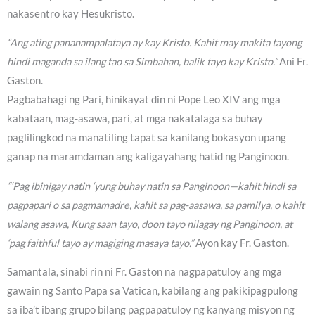
nakasentro kay Hesukristo.
“Ang ating pananampalataya ay kay Kristo. Kahit may makita tayong
hindi maganda sa ilang tao sa Simbahan, balik tayo kay Kristo.”
Ani Fr.
Gaston.
Pagbabahagi ng Pari, hinikayat din ni Pope Leo XIV ang mga
kabataan, mag-asawa, pari, at mga nakatalaga sa buhay
paglilingkod na manatiling tapat sa kanilang bokasyon upang
ganap na maramdaman ang kaligayahang hatid ng Panginoon.
“‘Pag ibinigay natin ‘yung buhay natin sa Panginoon—kahit hindi sa
pagpapari o sa pagmamadre, kahit sa pag-aasawa, sa pamilya, o kahit
walang asawa, Kung saan tayo, doon tayo nilagay ng Panginoon, at
‘pag faithful tayo ay magiging masaya tayo.”
Ayon kay Fr. Gaston.
Samantala, sinabi rin ni Fr. Gaston na nagpapatuloy ang mga
gawain ng Santo Papa sa Vatican, kabilang ang pakikipagpulong
sa iba’t ibang grupo bilang pagpapatuloy ng kanyang misyon ng