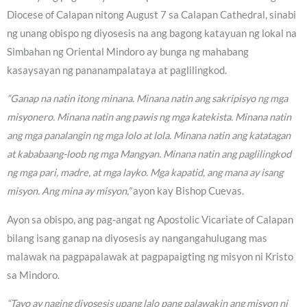
Diocese of Calapan nitong August 7 sa Calapan Cathedral, sinabi
ng unang obispo ng diyosesis na ang bagong katayuan ng lokal na
Simbahan ng Oriental Mindoro ay bunga ng mahabang
kasaysayan ng pananampalataya at paglilingkod.
“Ganap na natin itong minana. Minana natin ang sakripisyo ng mga
misyonero. Minana natin ang pawis ng mga katekista. Minana natin
ang mga panalangin ng mga lolo at lola. Minana natin ang katatagan
at kababaang-loob ng mga Mangyan. Minana natin ang paglilingkod
ng mga pari, madre, at mga layko. Mga kapatid, ang mana ay isang
misyon. Ang mina ay misyon,”
ayon kay Bishop Cuevas.
Ayon sa obispo, ang pag-angat ng Apostolic Vicariate of Calapan
bilang isang ganap na diyosesis ay nangangahulugang mas
malawak na pagpapalawak at pagpapaigting ng misyon ni Kristo
sa Mindoro.
“Tayo ay naging diyosesis upang lalo pang palawakin ang misyon ni