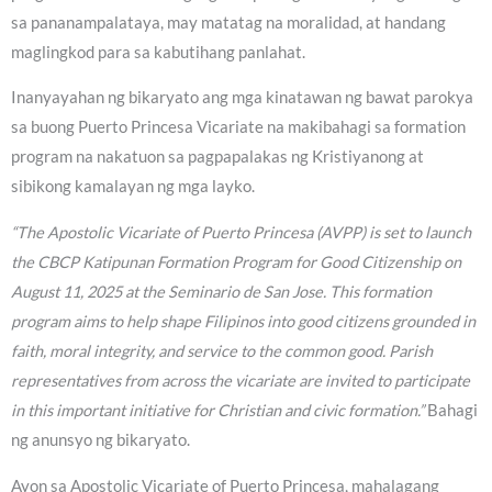
sa pananampalataya, may matatag na moralidad, at handang
maglingkod para sa kabutihang panlahat.
Inanyayahan ng bikaryato ang mga kinatawan ng bawat parokya
sa buong Puerto Princesa Vicariate na makibahagi sa formation
program na nakatuon sa pagpapalakas ng Kristiyanong at
sibikong kamalayan ng mga layko.
“The Apostolic Vicariate of Puerto Princesa (AVPP) is set to launch
the CBCP Katipunan Formation Program for Good Citizenship on
August 11, 2025 at the Seminario de San Jose. This formation
program aims to help shape Filipinos into good citizens grounded in
faith, moral integrity, and service to the common good. Parish
representatives from across the vicariate are invited to participate
in this important initiative for Christian and civic formation.”
Bahagi
ng anunsyo ng bikaryato.
Ayon sa Apostolic Vicariate of Puerto Princesa, mahalagang