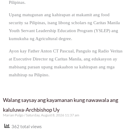
Pilipinas.
Upang matugunan ang kahirapan at makamit ang food
security sa Pilipinas, isang libong scholars ng Caritas Manila
Youth Servant Leadership Education Program (YSLEP) ang
kumukuha ng Agricultural degree.
Ayon kay Father Anton CT Pascual, Pangulo ng Radio Veritas
at Executive Director ng Caritas Manila, ang edukasyon ay
mabisang paraan upang makaahon sa kahirapan ang mga
mahihirap na Pilipino.
Walang saysay ang kayamanan kung nawawala ang
kaluluwa-Archbishop Uy
Marian Pulgo
Saturday, August 8, 2026 11:37 am
362 total views