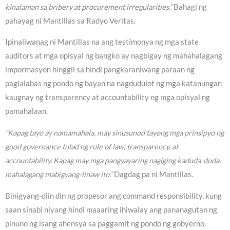
kinalaman sa bribery at procurement irregularities.”
Bahagi ng
pahayag ni Mantillas sa Radyo Veritas.
Ipinaliwanag ni Mantillas na ang testimonya ng mga state
auditors at mga opisyal ng bangko ay nagbigay ng mahahalagang
impormasyon hinggil sa hindi pangkaraniwang paraan ng
paglalabas ng pondo ng bayan na nagdudulot ng mga katanungan
kaugnay ng transparency at accountability ng mga opisyal ng
pamahalaan.
“Kapag tayo ay namamahala, may sinusunod tayong mga prinsipyo ng
good governance tulad ng rule of law, transparency, at
accountability. Kapag may mga pangyayaring nagiging kaduda-duda,
mahalagang mabigyang-linaw ito.”
Dagdag pa ni Mantillas.
Binigyang-diin din ng propesor ang command responsibility, kung
saan sinabi niyang hindi maaaring ihiwalay ang pananagutan ng
pinuno ng isang ahensya sa paggamit ng pondo ng gobyerno.