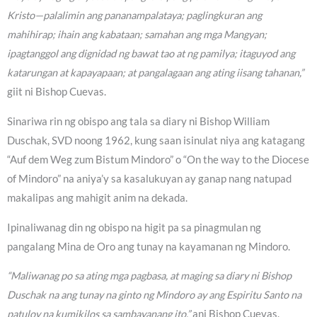
Kristo—palalimin ang pananampalataya; paglingkuran ang
mahihirap; ihain ang kabataan; samahan ang mga Mangyan;
ipagtanggol ang dignidad ng bawat tao at ng pamilya; itaguyod ang
katarungan at kapayapaan; at pangalagaan ang ating iisang tahanan,”
giit ni Bishop Cuevas.
Sinariwa rin ng obispo ang tala sa diary ni Bishop William
Duschak, SVD noong 1962, kung saan isinulat niya ang katagang
“Auf dem Weg zum Bistum Mindoro” o “On the way to the Diocese
of Mindoro” na aniya’y sa kasalukuyan ay ganap nang natupad
makalipas ang mahigit anim na dekada.
Ipinaliwanag din ng obispo na higit pa sa pinagmulan ng
pangalang Mina de Oro ang tunay na kayamanan ng Mindoro.
“Maliwanag po sa ating mga pagbasa, at maging sa diary ni Bishop
Duschak na ang tunay na ginto ng Mindoro ay ang Espiritu Santo na
patuloy na kumikilos sa sambayanang ito,”
ani Bishop Cuevas.