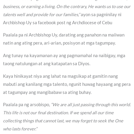
business, or earning a living. On the contrary, He wants us to use our
talents well and provide for our families,”
ayon sa pagninilay ni
Archbishop Uy sa facebook post ng Archdiocese of Cebu
Paalala pa ni Archbishop Uy, darating ang panahon na maiiwan
natin ang ating pera, ari-arian, posisyon at mga tagumpay.
Ang tunay na kayamanan ay ang pagmamahal na naibigay, mga
taong natulungan at ang katapatan sa Diyos.
Kaya hinikayat niya ang lahat na magsikap at gamitin nang
mabuti ang kanilang mga talento, ngunit huwag hayaang ang pera
at tagumpay ang mangibabaw sa ating buhay.
Paalala pa ng arsobispo,
“We are all just passing through this world.
This life is not our final destination. If we spend all our time
collecting things that cannot last, we may forget to seek the One
who lasts forever.”