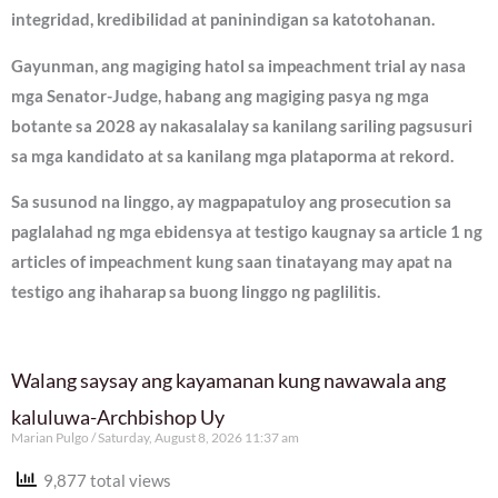
integridad, kredibilidad at paninindigan sa katotohanan.
Gayunman, ang magiging hatol sa impeachment trial ay nasa
mga Senator-Judge, habang ang magiging pasya ng mga
botante sa 2028 ay nakasalalay sa kanilang sariling pagsusuri
sa mga kandidato at sa kanilang mga plataporma at rekord.
Sa susunod na linggo, ay magpapatuloy ang prosecution sa
paglalahad ng mga ebidensya at testigo kaugnay sa article 1 ng
articles of impeachment kung saan tinatayang may apat na
testigo ang ihaharap sa buong linggo ng paglilitis.
Walang saysay ang kayamanan kung nawawala ang
kaluluwa-Archbishop Uy
Marian Pulgo
Saturday, August 8, 2026 11:37 am
9,877 total views