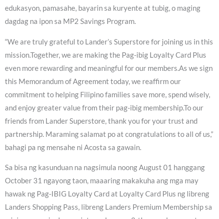
edukasyon, pamasahe, bayarin sa kuryente at tubig, o maging
dagdag na ipon sa MP2 Savings Program.
“We are truly grateful to Lander’s Superstore for joining us in this
mission.Together, we are making the Pag-ibig Loyalty Card Plus
even more rewarding and meaningful for our members.As we sign
this Memorandum of Agreement today, we reaffirm our
commitment to helping Filipino families save more, spend wisely,
and enjoy greater value from their pag-ibig membership.To our
friends from Lander Superstore, thank you for your trust and
partnership. Maraming salamat po at congratulations to all of us,”
bahagi pa ng mensahe ni Acosta sa gawain.
Sa bisa ng kasunduan na nagsimula noong August 01 hanggang
October 31 ngayong taon, maaaring makakuha ang mga may
hawak ng Pag-IBIG Loyalty Card at Loyalty Card Plus ng libreng
Landers Shopping Pass, libreng Landers Premium Membership sa