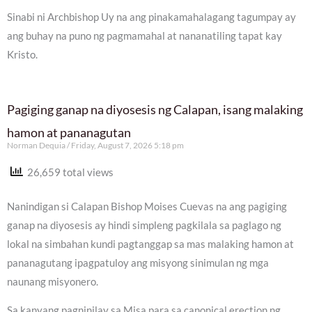
Sinabi ni Archbishop Uy na ang pinakamahalagang tagumpay ay
ang buhay na puno ng pagmamahal at nananatiling tapat kay
Kristo.
Pagiging ganap na diyosesis ng Calapan, isang malaking
hamon at pananagutan
Norman Dequia
Friday, August 7, 2026 5:18 pm
26,659 total views
Nanindigan si Calapan Bishop Moises Cuevas na ang pagiging
ganap na diyosesis ay hindi simpleng pagkilala sa paglago ng
lokal na simbahan kundi pagtanggap sa mas malaking hamon at
pananagutang ipagpatuloy ang misyong sinimulan ng mga
naunang misyonero.
Sa kanyang pagninilay sa Misa para sa canonical erection ng