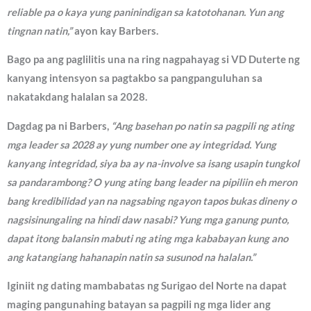
reliable pa o kaya yung paninindigan sa katotohanan. Yun ang
tingnan natin,”
ayon kay Barbers.
Bago pa ang paglilitis una na ring nagpahayag si VD Duterte ng
kanyang intensyon sa pagtakbo sa pangpanguluhan sa
nakatakdang halalan sa 2028.
Dagdag pa ni Barbers,
“Ang basehan po natin sa pagpili ng ating
mga leader sa 2028 ay yung number one ay integridad. Yung
kanyang integridad, siya ba ay na-involve sa isang usapin tungkol
sa pandarambong? O yung ating bang leader na pipiliin eh meron
bang kredibilidad yan na nagsabing ngayon tapos bukas dineny o
nagsisinungaling na hindi daw nasabi? Yung mga ganung punto,
dapat itong balansin mabuti ng ating mga kababayan kung ano
ang katangiang hahanapin natin sa susunod na halalan.”
Iginiit ng dating mambabatas ng Surigao del Norte na dapat
maging pangunahing batayan sa pagpili ng mga lider ang