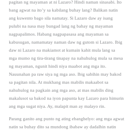
pagitan ng mayaman at ni Lazaro? Hindi naman sinasabi. Ito
bang agwat na ito’y sa kabilang buhay lang? Balikan natin
ang kuwento bago sila namatay. Si Lazaro daw ay isang
pulubi na nasa may bungad lang ng bahay ng mayaman
nagpapalimos. Habang nagpapasasa ang mayaman sa
kabusugan, namamatay naman daw ng gutom si Lazaro. Ibig
daw ni Lazaro na makiamot at kumain kahit mula lang sa
mga mumo ng tira-tirang tinapay na nahuhulog mula sa mesa
ng mayaman, ngunit hindi niya maabot ang mga ito.
Nauunahan pa raw siya ng mga aso. Ibig sabihin may bakod
sa pagitan nila. At mukhang mas mabilis makaabot sa
nahuhulog na pagkain ang mga aso, at mas mabilis ding
makalusot sa bakod na iyon papunta kay Lazaro para himurin
ang mga sugat niya. Ay, malapit man ay malayo rin.
Parang ganito ang punto ng ating ebanghelyo: ang mga agwat
natin sa buhay dito sa mundong ibabaw ay dadalhin natin