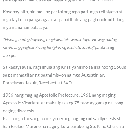
Kasabay nito, hinimok ng pastol ang mga pari, mga relihiyoso at
mga layko na pangalagaan at panatilihin ang pagbubuklod bilang
mga mananampalataya.
“Huwag nating hayaang magkawatak-watak tayo. Huwag nating
sirain ang pagkakaisang binigkis ng Espiritu Santo,”
paalala ng
obispo.
Sa kasaysayan, nagsimula ang Kristiyanismo sa isla noong 1600s
sa pamamagitan ng pagmimisyon ng mga Augustinian,
Franciscan, Jesuit, Recollect, at SVD.
1936 nang maging Apostolic Prefecture, 1961 nang maging
Apostolic Vicariate, at makalipas ang 75 taon ay ganap na itong
naging diyosesis.
Isa sa mga tanyang na misyonerong naglingkod sa diyosesis si
San Ezekiel Moreno na naging kura paroko ng Sto Nino Church o