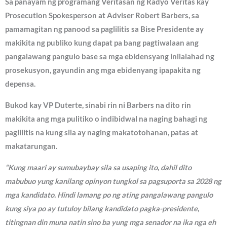
Sa panayam ng programang Veritasan ng Radyo Veritas kay
Prosecution Spokesperson at Adviser Robert Barbers, sa
pamamagitan ng panood sa paglilitis sa Bise Presidente ay
makikita ng publiko kung dapat pa bang pagtiwalaan ang
pangalawang pangulo base sa mga ebidensyang inilalahad ng
prosekusyon, gayundin ang mga ebidenyang ipapakita ng
depensa.
Bukod kay VP Duterte, sinabi rin ni Barbers na dito rin
makikita ang mga pulitiko o indibidwal na naging bahagi ng
paglilitis na kung sila ay naging makatotohanan, patas at
makatarungan.
“Kung maari ay sumubaybay sila sa usaping ito, dahil dito
mabubuo yung kanilang opinyon tungkol sa pagsuporta sa 2028 ng
mga kandidato. Hindi lamang po ng ating pangalawang pangulo
kung siya po ay tutuloy bilang kandidato pagka-presidente,
titingnan din muna natin sino ba yung mga senador na ika nga eh