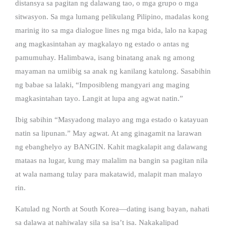
distansya sa pagitan ng dalawang tao, o mga grupo o mga
sitwasyon. Sa mga lumang pelikulang Pilipino, madalas kong
marinig ito sa mga dialogue lines ng mga bida, lalo na kapag
ang magkasintahan ay magkalayo ng estado o antas ng
pamumuhay. Halimbawa, isang binatang anak ng among
mayaman na umiibig sa anak ng kanilang katulong. Sasabihin
ng babae sa lalaki, “Imposibleng mangyari ang maging
magkasintahan tayo. Langit at lupa ang agwat natin.”
Ibig sabihin “Masyadong malayo ang mga estado o katayuan
natin sa lipunan.” May agwat. At ang ginagamit na larawan
ng ebanghelyo ay BANGIN. Kahit magkalapit ang dalawang
mataas na lugar, kung may malalim na bangin sa pagitan nila
at wala namang tulay para makatawid, malapit man malayo
rin.
Katulad ng North at South Korea—dating isang bayan, nahati
sa dalawa at nahiwalay sila sa isa’t isa. Nakakalipad