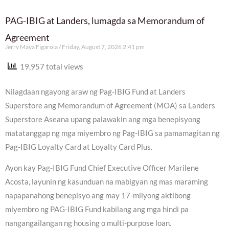
PAG-IBIG at Landers, lumagda sa Memorandum of
Agreement
Jerry Maya Figarola
Friday, August 7, 2026 2:41 pm
19,957 total views
Nilagdaan ngayong araw ng Pag-IBIG Fund at Landers
Superstore ang Memorandum of Agreement (MOA) sa Landers
Superstore Aseana upang palawakin ang mga benepisyong
matatanggap ng mga miyembro ng Pag-IBIG sa pamamagitan ng
Pag-IBIG Loyalty Card at Loyalty Card Plus.
Ayon kay Pag-IBIG Fund Chief Executive Officer Marilene
Acosta, layunin ng kasunduan na mabigyan ng mas maraming
napapanahong benepisyo ang may 17-milyong aktibong
miyembro ng PAG-IBIG Fund kabilang ang mga hindi pa
nangangailangan ng housing o multi-purpose loan.