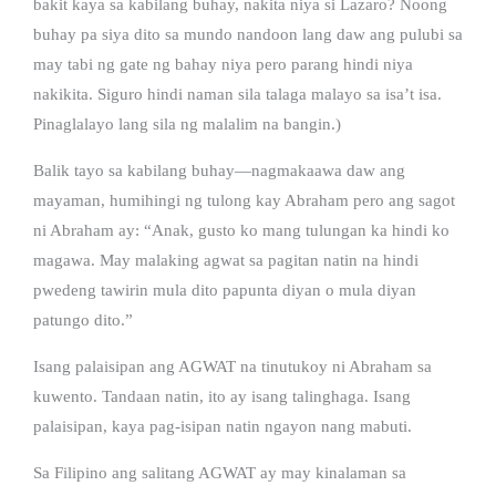
bakit kaya sa kabilang buhay, nakita niya si Lazaro? Noong
buhay pa siya dito sa mundo nandoon lang daw ang pulubi sa
may tabi ng gate ng bahay niya pero parang hindi niya
nakikita. Siguro hindi naman sila talaga malayo sa isa’t isa.
Pinaglalayo lang sila ng malalim na bangin.)
Balik tayo sa kabilang buhay—nagmakaawa daw ang
mayaman, humihingi ng tulong kay Abraham pero ang sagot
ni Abraham ay: “Anak, gusto ko mang tulungan ka hindi ko
magawa. May malaking agwat sa pagitan natin na hindi
pwedeng tawirin mula dito papunta diyan o mula diyan
patungo dito.”
Isang palaisipan ang AGWAT na tinutukoy ni Abraham sa
kuwento. Tandaan natin, ito ay isang talinghaga. Isang
palaisipan, kaya pag-isipan natin ngayon nang mabuti.
Sa Filipino ang salitang AGWAT ay may kinalaman sa