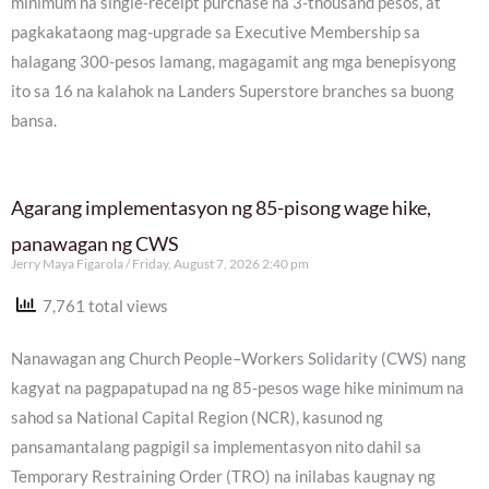
minimum na single-receipt purchase na 3-thousand pesos, at
pagkakataong mag-upgrade sa Executive Membership sa
halagang 300-pesos lamang, magagamit ang mga benepisyong
ito sa 16 na kalahok na Landers Superstore branches sa buong
bansa.
Agarang implementasyon ng 85-pisong wage hike,
panawagan ng CWS
Jerry Maya Figarola
Friday, August 7, 2026 2:40 pm
7,761 total views
Nanawagan ang Church People–Workers Solidarity (CWS) nang
kagyat na pagpapatupad na ng 85-pesos wage hike minimum na
sahod sa National Capital Region (NCR), kasunod ng
pansamantalang pagpigil sa implementasyon nito dahil sa
Temporary Restraining Order (TRO) na inilabas kaugnay ng