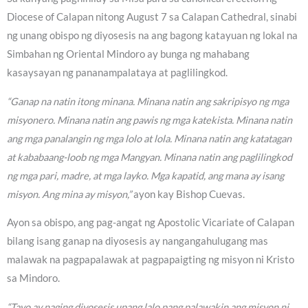
Diocese of Calapan nitong August 7 sa Calapan Cathedral, sinabi
ng unang obispo ng diyosesis na ang bagong katayuan ng lokal na
Simbahan ng Oriental Mindoro ay bunga ng mahabang
kasaysayan ng pananampalataya at paglilingkod.
“Ganap na natin itong minana. Minana natin ang sakripisyo ng mga
misyonero. Minana natin ang pawis ng mga katekista. Minana natin
ang mga panalangin ng mga lolo at lola. Minana natin ang katatagan
at kababaang-loob ng mga Mangyan. Minana natin ang paglilingkod
ng mga pari, madre, at mga layko. Mga kapatid, ang mana ay isang
misyon. Ang mina ay misyon,”
ayon kay Bishop Cuevas.
Ayon sa obispo, ang pag-angat ng Apostolic Vicariate of Calapan
bilang isang ganap na diyosesis ay nangangahulugang mas
malawak na pagpapalawak at pagpapaigting ng misyon ni Kristo
sa Mindoro.
“Tayo ay naging diyosesis upang lalo pang palawakin ang misyon ni