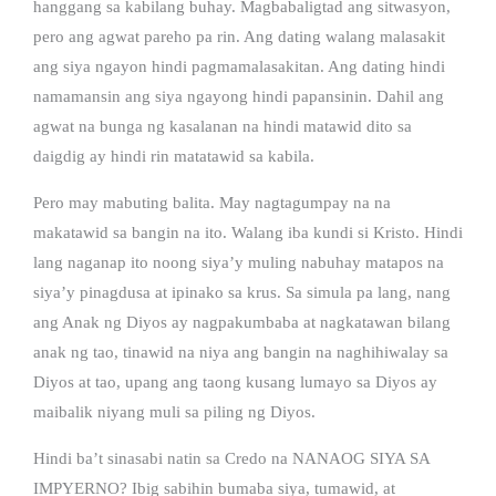
hanggang sa kabilang buhay. Magbabaligtad ang sitwasyon,
pero ang agwat pareho pa rin. Ang dating walang malasakit
ang siya ngayon hindi pagmamalasakitan. Ang dating hindi
namamansin ang siya ngayong hindi papansinin. Dahil ang
agwat na bunga ng kasalanan na hindi matawid dito sa
daigdig ay hindi rin matatawid sa kabila.
Pero may mabuting balita. May nagtagumpay na na
makatawid sa bangin na ito. Walang iba kundi si Kristo. Hindi
lang naganap ito noong siya’y muling nabuhay matapos na
siya’y pinagdusa at ipinako sa krus. Sa simula pa lang, nang
ang Anak ng Diyos ay nagpakumbaba at nagkatawan bilang
anak ng tao, tinawid na niya ang bangin na naghihiwalay sa
Diyos at tao, upang ang taong kusang lumayo sa Diyos ay
maibalik niyang muli sa piling ng Diyos.
Hindi ba’t sinasabi natin sa Credo na NANAOG SIYA SA
IMPYERNO? Ibig sabihin bumaba siya, tumawid, at