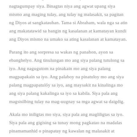
nagtagumpay siya. Binagtas niya ang agwat upang siya
mismo ang maging tulay, ang tulay ng malasakit, sa pagitan
ng Diyos at sangkatauhan. Tama si Abraham, wala nga sa atin
ang makatatawid sa bangin ng kasalanan at kamatayan kundi
ang Diyos mismo na umako sa ating kasalanan at kamatayan.
Parang ito ang sorpresa sa wakas ng panahon, ayon sa
ebanghelyo. Ang tinulungan mo ang siya palang tutulong sa
iyo. Ang nagugutom na pinakain mo ang siya palang
magpapakain sa iyo. Ang palaboy na pinatuloy mo ang siya
palang magpapatulóy sa iyo, ang maysakit na kinalinga mo
ang siya palang kakalinga sa iyo sa kabila. Siya pala ang
magsisilbing tulay na mag-uugnay sa mga agwat sa daigdig.
Akala mo iniligtas mo siya, siya pala ang magliligtas sa iyo.
Siya pala ang gigising sa tunay mong pagkatao na madalas
pinamamanhid o pinapatay ng kawalan ng malasakit at