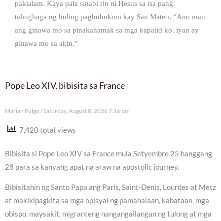
pakialam. Kaya pala sinabi rin ni Hesus sa isa pang
talinghaga ng huling paghuhukom kay San Mateo, “Ano man
ang ginawa mo sa pinakahamak sa mga kapatid ko, iyan ay
ginawa mo sa akin.”
Pope Leo XIV, bibisita sa France
Marian Pulgo
Saturday, August 8, 2026 7:16 pm
7,420 total views
Bibisita si Pope Leo XIV sa France mula Setyembre 25 hanggang
28 para sa kanyang apat na araw na apostolic journey.
Bibisitahin ng Santo Papa ang Paris, Saint-Denis, Lourdes at Metz
at makikipagkita sa mga opisyal ng pamahalaan, kabataan, mga
obispo, maysakit, migranteng nangangailangan ng tulong at mga