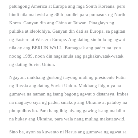
patungong America at Europa ang mga South Koreans, pero
hindi nila matawid ang 38th parallel para pumasok ng North
Korea. Ganyan din ang China at Taiwan. Pinaglayo ng
pulitika at ideolohiya. Ganyan din dati sa Europa, sa pagitan
ng Eastern at Western Europe. Ang dating simbolo ng agwat
nila ay ang BERLIN WALL. Bumagsak ang pader na iyon
noong 1989, noon din nagsimula ang pagkakawatak-watak
ng dating Soviet Union.
Ngayon, mukhang gustong itayong muli ng presidente Putin
ng Russia ang dating Soviet Union. Mukhang ibig niya na
gumawa na naman ng isang bagong agwat o distansya. Imbes
na magtayo siya ng pader, sinakop ang Ukraine at patuloy na
pinupulbos ito. Para bang ibig niyang gawing isang malalim
na hukay ang Ukraine, para wala nang muling makatatawid.
Sino ba, ayon sa kuwento ni Hesus ang gumawa ng agwat sa