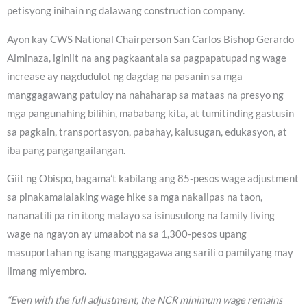
petisyong inihain ng dalawang construction company.
Ayon kay CWS National Chairperson San Carlos Bishop Gerardo
Alminaza, iginiit na ang pagkaantala sa pagpapatupad ng wage
increase ay nagdudulot ng dagdag na pasanin sa mga
manggagawang patuloy na nahaharap sa mataas na presyo ng
mga pangunahing bilihin, mababang kita, at tumitinding gastusin
sa pagkain, transportasyon, pabahay, kalusugan, edukasyon, at
iba pang pangangailangan.
Giit ng Obispo, bagama’t kabilang ang 85-pesos wage adjustment
sa pinakamalalaking wage hike sa mga nakalipas na taon,
nananatili pa rin itong malayo sa isinusulong na family living
wage na ngayon ay umaabot na sa 1,300-pesos upang
masuportahan ng isang manggagawa ang sarili o pamilyang may
limang miyembro.
“Even with the full adjustment, the NCR minimum wage remains