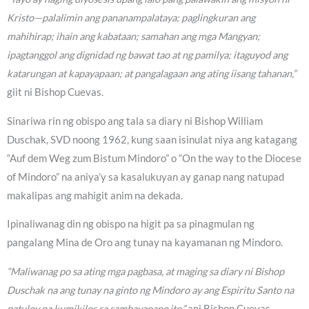
Kristo—palalimin ang pananampalataya; paglingkuran ang
mahihirap; ihain ang kabataan; samahan ang mga Mangyan;
ipagtanggol ang dignidad ng bawat tao at ng pamilya; itaguyod ang
katarungan at kapayapaan; at pangalagaan ang ating iisang tahanan,”
giit ni Bishop Cuevas.
Sinariwa rin ng obispo ang tala sa diary ni Bishop William
Duschak, SVD noong 1962, kung saan isinulat niya ang katagang
“Auf dem Weg zum Bistum Mindoro” o “On the way to the Diocese
of Mindoro” na aniya’y sa kasalukuyan ay ganap nang natupad
makalipas ang mahigit anim na dekada.
Ipinaliwanag din ng obispo na higit pa sa pinagmulan ng
pangalang Mina de Oro ang tunay na kayamanan ng Mindoro.
“Maliwanag po sa ating mga pagbasa, at maging sa diary ni Bishop
Duschak na ang tunay na ginto ng Mindoro ay ang Espiritu Santo na
patuloy na kumikilos sa sambayanang ito,”
ani Bishop Cuevas.