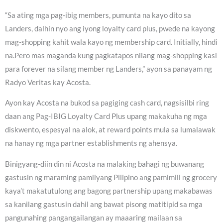
“Sa ating mga pag-ibig members, pumunta na kayo dito sa
Landers, dalhin nyo ang iyong loyalty card plus, pwede na kayong
mag-shopping kahit wala kayo ng membership card. Initially, hindi
na.Pero mas maganda kung pagkatapos nilang mag-shopping kasi
para forever na silang member ng Landers,” ayon sa panayam ng
Radyo Veritas kay Acosta.
Ayon kay Acosta na bukod sa pagiging cash card, nagsisilbi ring
daan ang Pag-IBIG Loyalty Card Plus upang makakuha ng mga
diskwento, espesyal na alok, at reward points mula sa lumalawak
na hanay ng mga partner establishments ng ahensya.
Binigyang-diin din ni Acosta na malaking bahagi ng buwanang
gastusin ng maraming pamilyang Pilipino ang pamimili ng grocery
kaya’t makatutulong ang bagong partnership upang makabawas
sa kanilang gastusin dahil ang bawat pisong matitipid sa mga
pangunahing pangangailangan ay maaaring mailaan sa