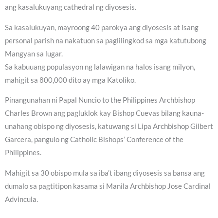
ang kasalukuyang cathedral ng diyosesis.
Sa kasalukuyan, mayroong 40 parokya ang diyosesis at isang
personal parish na nakatuon sa paglilingkod sa mga katutubong
Mangyan sa lugar.
Sa kabuuang populasyon ng lalawigan na halos isang milyon,
mahigit sa 800,000 dito ay mga Katoliko.
Pinangunahan ni Papal Nuncio to the Philippines Archbishop
Charles Brown ang pagluklok kay Bishop Cuevas bilang kauna-
unahang obispo ng diyosesis, katuwang si Lipa Archbishop Gilbert
Garcera, pangulo ng Catholic Bishops’ Conference of the
Philippines.
Mahigit sa 30 obispo mula sa iba’t ibang diyosesis sa bansa ang
dumalo sa pagtitipon kasama si Manila Archbishop Jose Cardinal
Advincula.