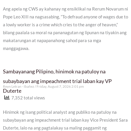
Ang apela ng CWS ay kahanay ng ensiklikal na Rerum Novarum ni
Pope Leo XIII na nagsasabing, “To defraud anyone of wages due to
a lowly worker is a crime which cries to the anger of heaven,”
bilang paalala sa moral na pananagutan ng lipunan na tiyakin ang
makatarungan at napapanahong sahod para sa mga
manggagawa.
Sambayanang Pilipino, hinimok na patuloy na
subaybayan ang impeachment trial laban kay VP
Reyn Letran - Ibañez
Friday, August 7, 2026 2:01 pm
Duterte
7,352 total views
Hinimok ng isang political analyst ang publiko na patuloy na
subaybayan ang impeachment trial laban kay Vice President Sara
Duterte, lalo na ang pagtalakay sa maling paggamit ng