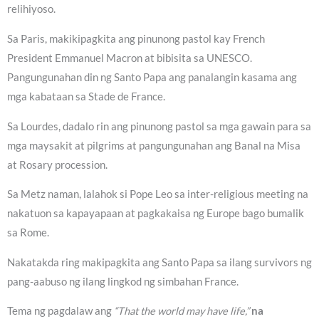
relihiyoso.
Sa Paris, makikipagkita ang pinunong pastol kay French
President Emmanuel Macron at bibisita sa UNESCO.
Pangungunahan din ng Santo Papa ang panalangin kasama ang
mga kabataan sa Stade de France.
Sa Lourdes, dadalo rin ang pinunong pastol sa mga gawain para sa
mga maysakit at pilgrims at pangungunahan ang Banal na Misa
at Rosary procession.
Sa Metz naman, lalahok si Pope Leo sa inter-religious meeting na
nakatuon sa kapayapaan at pagkakaisa ng Europe bago bumalik
sa Rome.
Nakatakda ring makipagkita ang Santo Papa sa ilang survivors ng
pang-aabuso ng ilang lingkod ng simbahan France.
Tema ng pagdalaw ang
“That the world may have life,”
na