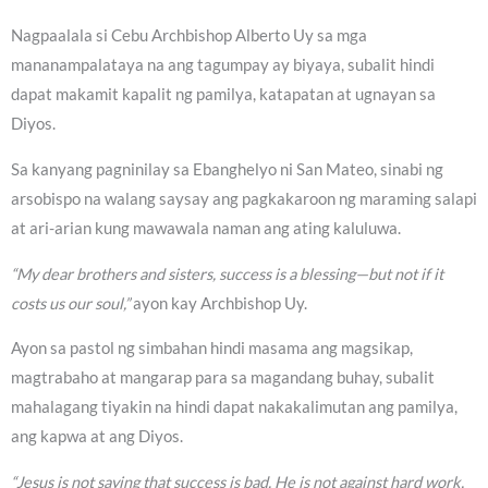
Nagpaalala si Cebu Archbishop Alberto Uy sa mga
mananampalataya na ang tagumpay ay biyaya, subalit hindi
dapat makamit kapalit ng pamilya, katapatan at ugnayan sa
Diyos.
Sa kanyang pagninilay sa Ebanghelyo ni San Mateo, sinabi ng
arsobispo na walang saysay ang pagkakaroon ng maraming salapi
at ari-arian kung mawawala naman ang ating kaluluwa.
“My dear brothers and sisters, success is a blessing—but not if it
costs us our soul,”
ayon kay Archbishop Uy.
Ayon sa pastol ng simbahan hindi masama ang magsikap,
magtrabaho at mangarap para sa magandang buhay, subalit
mahalagang tiyakin na hindi dapat nakakalimutan ang pamilya,
ang kapwa at ang Diyos.
“Jesus is not saying that success is bad. He is not against hard work,