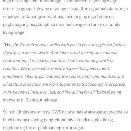
mga batas ng labor laws hinggil sa implementasyon ng wage
orders, pagpapatuloy ng dayalogo sa pagitan ng pamahalaan, mga
employer at labor groups, at pagsusulong ng mga tunay na
pagbabagong maglalapit sa minimum wage sa tunay na family
living wage.
“We, the Church people, walks with you in your struggle for justice,
dignity, and decent work. Your labor is not merely an economic
contribution; it is a participation in God’s continuing work of
creation. We pray—and earnestly hope—that government,
employers, labor organizations, the courts, faith communities, and
all sectors of society will work together so that economic progress
truly becomes inclusive, just, and life-giving for all,”
bahagi pa ng
mensahe ni Bishop Alminaza.
Sa huli, Binigyang-diin ng CWS na ang makatarungang suweldo ay
hindi lamang usaping pang-ekonomiya kundi usapin din ng
dignidad ng tao at panlipunang katarungan.