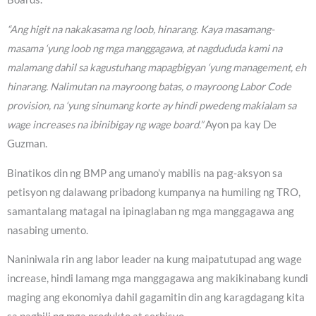
“Ang higit na nakakasama ng loob, hinarang. Kaya masamang-
masama ‘yung loob ng mga manggagawa, at nagdududa kami na
malamang dahil sa kagustuhang mapagbigyan ‘yung management, eh
hinarang. Nalimutan na mayroong batas, o mayroong Labor Code
provision, na ‘yung sinumang korte ay hindi pwedeng makialam sa
wage increases na ibinibigay ng wage board.”
Ayon pa kay De
Guzman.
Binatikos din ng BMP ang umano’y mabilis na pag-aksyon sa
petisyon ng dalawang pribadong kumpanya na humiling ng TRO,
samantalang matagal na ipinaglaban ng mga manggagawa ang
nasabing umento.
Naniniwala rin ang labor leader na kung maipatutupad ang wage
increase, hindi lamang mga manggagawa ang makikinabang kundi
maging ang ekonomiya dahil gagamitin din ang karagdagang kita