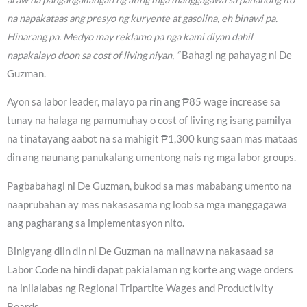
na napakataas ang presyo ng kuryente at gasolina, eh binawi pa.
Hinarang pa. Medyo may reklamo pa nga kami diyan dahil
napakalayo doon sa cost of living niyan, “
Bahagi ng pahayag ni De
Guzman.
Ayon sa labor leader, malayo pa rin ang ₱85 wage increase sa
tunay na halaga ng pamumuhay o cost of living ng isang pamilya
na tinatayang aabot na sa mahigit ₱1,300 kung saan mas mataas
din ang naunang panukalang umentong nais ng mga labor groups.
Pagbabahagi ni De Guzman, bukod sa mas mababang umento na
naaprubahan ay mas nakasasama ng loob sa mga manggagawa
ang pagharang sa implementasyon nito.
Binigyang diin din ni De Guzman na malinaw na nakasaad sa
Labor Code na hindi dapat pakialaman ng korte ang wage orders
na inilalabas ng Regional Tripartite Wages and Productivity
Boards.