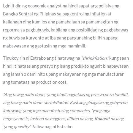
Iginiit din ng economic analyst na hindi sapat ang polisiya ng
Bangko Sentral ng Pilipinas sa pagkontrol ng inflation at
kailangan ding kumilos ang pamahalaan sa pamamagitan ng
reporma sa pagbubuwis, kabilang ang posibilidad ng pagbabawas
ng buwis sa kuryente at iba pang pangunahing bilihin upang
mabawasan ang gastusin ng mga mamimili.
Tinukoy rin ni Estrabo ang tinatawag na
“shrinkflation,”
kung saan
hindi itinataas ang presyo ng isang produkto ngunit binabawasan
ang laman o dami nito upang makayanan ng mga manufacturer
ang tumataas na production cost.
“Ang tawag natin doon, ‘yung hindi nagtataas ng presyo pero lumiliit,
ang tawag natin doon ‘shrinkflation’. Kasi ang ginagawa ng gobyerno
katuwang ‘yung mga manufacturing companies, ‘yung mga
negosyante is, instead na magtaas, liliitan na lang. Kokonti na lang
‘yung quantity.”
Paliwanag ni Estrabo.