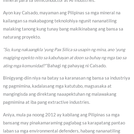
mineral para sa semiconductor at AI industries.
Ayon kay Calsado, mayaman ang Pilipinas sa mga mineral na
kailangan sa makabagong teknolohiya ngunit nananatiling
malaking tanong kung tunay bang makikinabang ang bansa sa
naturang proyekto.
“So, kung nakaangkla ‘yung Pax Silica sa usapin ng mina, ano ‘yung
magiging epekto nito sa kabuhayan at doon sa buhay ng mga tao sa
ating mga komunidad?”
Bahagi ng pahayag ni Calsado.
Binigyang-diin niya na batay sa karanasan ng bansa sa industriya
ng pagmimina, kadalasang mga katutubo, magsasaka at
mangingisda ang direktang naaapektuhan ng malawakang
pagmimina at iba pang extractive industries.
Aniya, mula pa noong 2012 ay kabilang ang Pilipinas sa mga
bansang may pinakamaraming paglabag sa karapatang pantao
laban sa mga environmental defenders, habang nananatiling