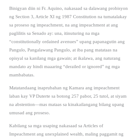
Binigyan diin ni Fr. Aquino, nakasaad sa dalawang probisyon
ng Section 3, Article XI ng 1987 Constitution na tumatalakay
sa proseso ng impeachment, na ang impeachment at ang
paglilitis sa Senado ay: una, itinuturing na mga
“constitutionally ordained avenues” upang papanagutin ang
Pangulo, Pangalawang Pangulo, at iba pang matataas na
opisyal sa kanilang mga gawain; at ikalawa, ang naturang
mandato ay hindi maaaring “derailed or ignored” ng mga
mambabatas.
Matatandaang inaprubahan ng Kamara ang impeachment
laban kay VP Duterte sa botong 257 pabor, 25 tutol, at siyam
na abstention—mas mataas sa kinakailangang bilang upang
umusad ang proseso.
Kabilang sa mga usaping nakasaad sa Articles of
Impeachment ang unexplained wealth, maling paggamit ng