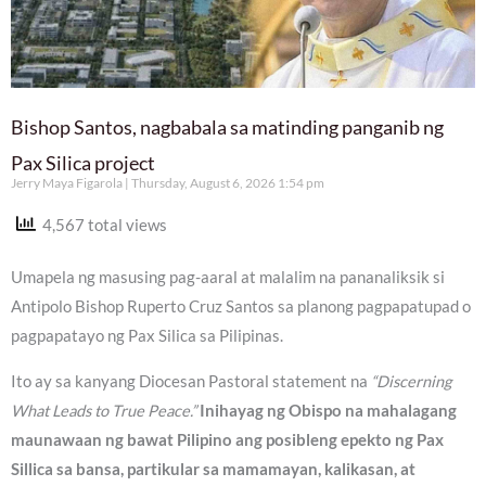
Bishop Santos, nagbabala sa matinding panganib ng
Pax Silica project
Jerry Maya Figarola
Thursday, August 6, 2026 1:54 pm
4,567 total views
Umapela ng masusing pag-aaral at malalim na pananaliksik si
Antipolo Bishop Ruperto Cruz Santos sa planong pagpapatupad o
pagpapatayo ng Pax Silica sa Pilipinas.
Ito ay sa kanyang Diocesan Pastoral statement na
“Discerning
What Leads to True Peace.”
Inihayag ng Obispo na mahalagang
maunawaan ng bawat Pilipino ang posibleng epekto ng Pax
Sillica sa bansa, partikular sa mamamayan, kalikasan, at