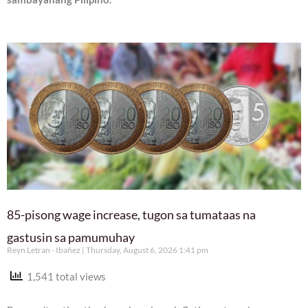
85-pisong wage increase, tugon sa tumataas na
gastusin sa pamumuhay
Reyn Letran - Ibañez
Thursday, August 6, 2026 1:41 pm
1,541 total views