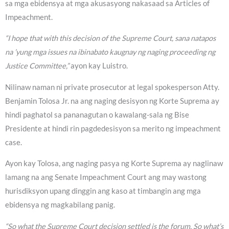
sa mga ebidensya at mga akusasyong nakasaad sa Articles of
Impeachment.
“I hope that with this decision of the Supreme Court, sana natapos
na ’yung mga issues na ibinabato kaugnay ng naging proceeding ng
Justice Committee,”
ayon kay Luistro.
Nilinaw naman ni private prosecutor at legal spokesperson Atty.
Benjamin Tolosa Jr. na ang naging desisyon ng Korte Suprema ay
hindi paghatol sa pananagutan o kawalang-sala ng Bise
Presidente at hindi rin pagdedesisyon sa merito ng impeachment
case.
Ayon kay Tolosa, ang naging pasya ng Korte Suprema ay naglinaw
lamang na ang Senate Impeachment Court ang may wastong
hurisdiksyon upang dinggin ang kaso at timbangin ang mga
ebidensya ng magkabilang panig.
“So what the Supreme Court decision settled is the forum. So what’s