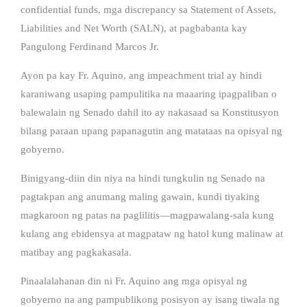
confidential funds, mga discrepancy sa Statement of Assets,
Liabilities and Net Worth (SALN), at pagbabanta kay
Pangulong Ferdinand Marcos Jr.
Ayon pa kay Fr. Aquino, ang impeachment trial ay hindi
karaniwang usaping pampulitika na maaaring ipagpaliban o
balewalain ng Senado dahil ito ay nakasaad sa Konstitusyon
bilang paraan upang papanagutin ang matataas na opisyal ng
gobyerno.
Binigyang-diin din niya na hindi tungkulin ng Senado na
pagtakpan ang anumang maling gawain, kundi tiyaking
magkaroon ng patas na paglilitis—magpawalang-sala kung
kulang ang ebidensya at magpataw ng hatol kung malinaw at
matibay ang pagkakasala.
Pinaalalahanan din ni Fr. Aquino ang mga opisyal ng
gobyerno na ang pampublikong posisyon ay isang tiwala ng