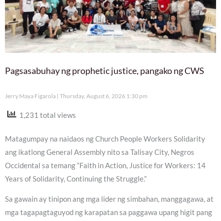
Pagsasabuhay ng prophetic justice, pangako ng CWS
Jerry Maya Figarola
Thursday, August 6, 2026 1:30 pm
1,231 total views
Matagumpay na naidaos ng Church People Workers Solidarity
ang ikatlong General Assembly nito sa Talisay City, Negros
Occidental sa temang “Faith in Action, Justice for Workers: 14
Years of Solidarity, Continuing the Struggle.”
Sa gawain ay tinipon ang mga lider ng simbahan, manggagawa, at
mga tagapagtaguyod ng karapatan sa paggawa upang higit pang