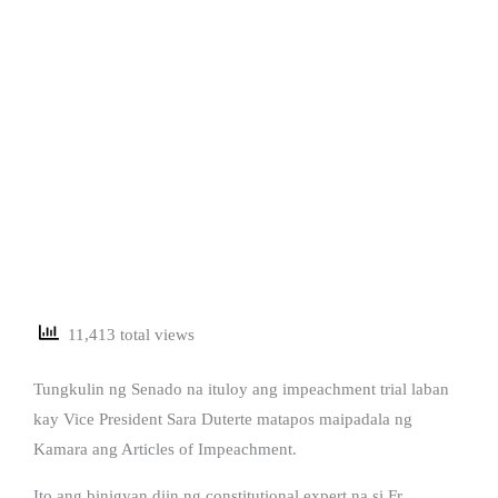
11,413 total views
Tungkulin ng Senado na ituloy ang impeachment trial laban
kay Vice President Sara Duterte matapos maipadala ng
Kamara ang Articles of Impeachment.
Ito ang binigyan diin ng constitutional expert na si Fr.