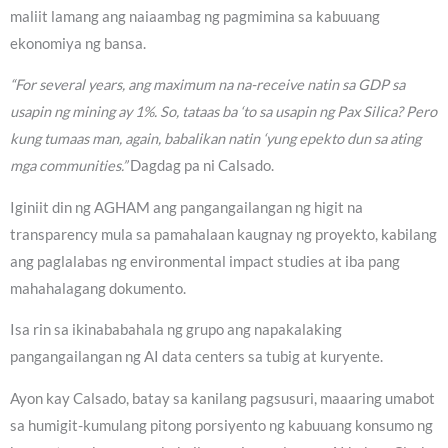
maliit lamang ang naiaambag ng pagmimina sa kabuuang
ekonomiya ng bansa.
“For several years, ang maximum na na-receive natin sa GDP sa
usapin ng mining ay 1%. So, tataas ba ‘to sa usapin ng Pax Silica? Pero
kung tumaas man, again, babalikan natin ‘yung epekto dun sa ating
mga communities.”
Dagdag pa ni Calsado.
Iginiit din ng AGHAM ang pangangailangan ng higit na
transparency mula sa pamahalaan kaugnay ng proyekto, kabilang
ang paglalabas ng environmental impact studies at iba pang
mahahalagang dokumento.
Isa rin sa ikinababahala ng grupo ang napakalaking
pangangailangan ng AI data centers sa tubig at kuryente.
Ayon kay Calsado, batay sa kanilang pagsusuri, maaaring umabot
sa humigit-kumulang pitong porsiyento ng kabuuang konsumo ng