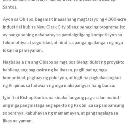
Santos.
Ayon sa Obispo, bagama’t inaasahang magtatayo ng 4,000-acre
industrial hub sa New Clark City bilang bahagi ng programa, ito
ay pangunahing nakabatay sa pandaigdigang kompetisyon sa
teknolohiya at seguridad, at hindi sa pangangailangan ng mga
lokal na pamayanan.
Nagbabala rin ang Obispo sa mga posibleng idulot ng proyekto
kabilang ang pagkasira ng kalikasan, paglilipat ng mga
komunidad, pagtaas ng polusyon, at higit na pagkakasangkot
ng Pilipinas sa hidwaan ng mga makapangyarihang bansa.
Iginiit ni Bishop Santos na kinakailangang pag-aralan mabuti
ang mga pangmatagalang epekto ng Pax Sillica sa pambansang
soberanya, kabuhayan ng mamamayan, at pangangalaga sa
likas na yaman.