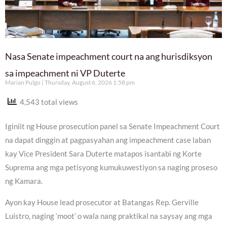
Nasa Senate impeachment court na ang hurisdiksyon
sa impeachment ni VP Duterte
Marian Pulgo
Thursday, August 6, 2026 1:58 pm
4,543 total views
Iginiit ng House prosecution panel sa Senate Impeachment Court
na dapat dinggin at pagpasyahan ang impeachment case laban
kay Vice President Sara Duterte matapos isantabi ng Korte
Suprema ang mga petisyong kumukuwestiyon sa naging proseso
ng Kamara.
Ayon kay House lead prosecutor at Batangas Rep. Gerville
Luistro, naging ‘moot’ o wala nang praktikal na saysay ang mga