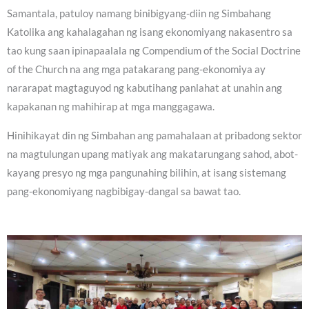
Samantala, patuloy namang binibigyang-diin ng Simbahang
Katolika ang kahalagahan ng isang ekonomiyang nakasentro sa
tao kung saan ipinapaalala ng Compendium of the Social Doctrine
of the Church na ang mga patakarang pang-ekonomiya ay
nararapat magtaguyod ng kabutihang panlahat at unahin ang
kapakanan ng mahihirap at mga manggagawa.
Hinihikayat din ng Simbahan ang pamahalaan at pribadong sektor
na magtulungan upang matiyak ang makatarungang sahod, abot-
kayang presyo ng mga pangunahing bilihin, at isang sistemang
pang-ekonomiyang nagbibigay-dangal sa bawat tao.