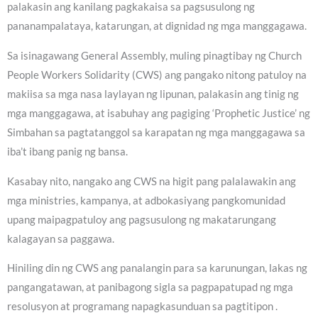
palakasin ang kanilang pagkakaisa sa pagsusulong ng
pananampalataya, katarungan, at dignidad ng mga manggagawa.
Sa isinagawang General Assembly, muling pinagtibay ng Church
People Workers Solidarity (CWS) ang pangako nitong patuloy na
makiisa sa mga nasa laylayan ng lipunan, palakasin ang tinig ng
mga manggagawa, at isabuhay ang pagiging ‘Prophetic Justice’ ng
Simbahan sa pagtatanggol sa karapatan ng mga manggagawa sa
iba’t ibang panig ng bansa.
Kasabay nito, nangako ang CWS na higit pang palalawakin ang
mga ministries, kampanya, at adbokasiyang pangkomunidad
upang maipagpatuloy ang pagsusulong ng makatarungang
kalagayan sa paggawa.
Hiniling din ng CWS ang panalangin para sa karunungan, lakas ng
pangangatawan, at panibagong sigla sa pagpapatupad ng mga
resolusyon at programang napagkasunduan sa pagtitipon .