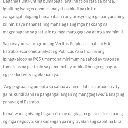
Bagama’t unti-unting bumabagal ang inflation rate sa bansa,
iginiit ng isang economic analyst na hindi pa rin ito
nangangahulugang bumababa na ang presyo ng mga pangunahing
bilihin, kaya nananatiling mahalaga ang mga hakbang na
magpapagaan sa gastusin ng mga manggagawa at mga mamimili.
Sa panayam sa programang Veritas Pilipinas, sinabi ni Eric
Estrabo, economic analyst ng Publicus Asia Inc., na ang
ipinagkaloob na ₱85 umento sa minimum na sahod ay tugon sa
tumataas na gastusin sa pamumuhay at hindi bunga ng pagtaas
ng productivity ng ekonomiya.
“Ang pagtaas ng umento sa sahod ay hindi dahil sa productivity
gains kundi dahil sa pangangailangan ng manggagawa,” Bahagi ng
pahayag ni Estrabo.
Ipinaliwanag niyang bagama’t may dagdag na gastos ito sa panig
ng mga negosyo, kinakailangan pa ring tiyakin ang sapat na kita