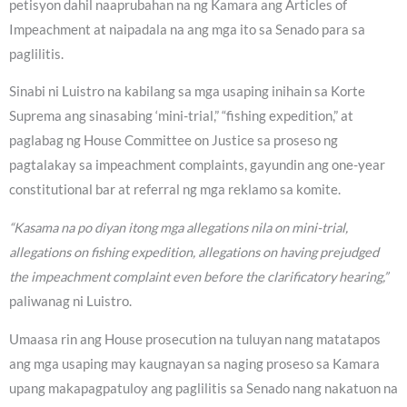
petisyon dahil naaprubahan na ng Kamara ang Articles of
Impeachment at naipadala na ang mga ito sa Senado para sa
paglilitis.
Sinabi ni Luistro na kabilang sa mga usaping inihain sa Korte
Suprema ang sinasabing ‘mini-trial,” “fishing expedition,” at
paglabag ng House Committee on Justice sa proseso ng
pagtalakay sa impeachment complaints, gayundin ang one-year
constitutional bar at referral ng mga reklamo sa komite.
“Kasama na po diyan itong mga allegations nila on mini-trial,
allegations on fishing expedition, allegations on having prejudged
the impeachment complaint even before the clarificatory hearing,”
paliwanag ni Luistro.
Umaasa rin ang House prosecution na tuluyan nang matatapos
ang mga usaping may kaugnayan sa naging proseso sa Kamara
upang makapagpatuloy ang paglilitis sa Senado nang nakatuon na