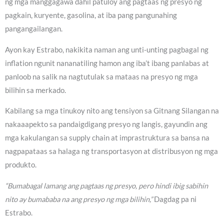
ng mga manggagawa dahil patuloy ang pagtaas ng presyo ng
pagkain, kuryente, gasolina, at iba pang pangunahing
pangangailangan.
Ayon kay Estrabo, nakikita naman ang unti-unting pagbagal ng
inflation ngunit nananatiling hamon ang iba’t ibang panlabas at
panloob na salik na nagtutulak sa mataas na presyo ng mga
bilihin sa merkado.
Kabilang sa mga tinukoy nito ang tensiyon sa Gitnang Silangan na
nakaaapekto sa pandaigdigang presyo ng langis, gayundin ang
mga kakulangan sa supply chain at imprastruktura sa bansa na
nagpapataas sa halaga ng transportasyon at distribusyon ng mga
produkto.
“Bumabagal lamang ang pagtaas ng presyo, pero hindi ibig sabihin
nito ay bumababa na ang presyo ng mga bilihin,”
Dagdag pa ni
Estrabo.