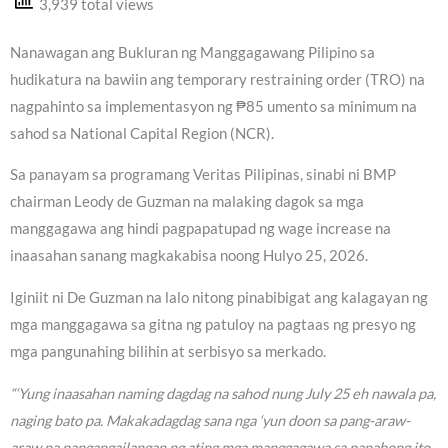
3,939 total views
Nanawagan ang Bukluran ng Manggagawang Pilipino sa
hudikatura na bawiin ang temporary restraining order (TRO) na
nagpahinto sa implementasyon ng ₱85 umento sa minimum na
sahod sa National Capital Region (NCR).
Sa panayam sa programang Veritas Pilipinas, sinabi ni BMP
chairman Leody de Guzman na malaking dagok sa mga
manggagawa ang hindi pagpapatupad ng wage increase na
inaasahan sanang magkakabisa noong Hulyo 25, 2026.
Iginiit ni De Guzman na lalo nitong pinabibigat ang kalagayan ng
mga manggagawa sa gitna ng patuloy na pagtaas ng presyo ng
mga pangunahing bilihin at serbisyo sa merkado.
“‘Yung inaasahan naming dagdag na sahod nung July 25 eh nawala pa,
naging bato pa. Makakadagdag sana nga ‘yun doon sa pang-araw-
araw na pangangailangan ng ating mga manggagawa sa panahong ito