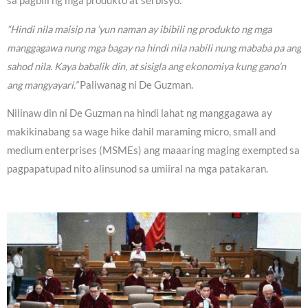
sa pagbili ng mga produkto at serbisyo.
“Hindi nila maisip na ‘yun naman ay ibibili ng produkto ng mga
manggagawa nung mga bagay na hindi nila nabili nung mababa pa ang
sahod nila. Kaya babalik din, at sisigla ang ekonomiya kung gano’n
ang mangyayari.”
Paliwanag ni De Guzman.
Nilinaw din ni De Guzman na hindi lahat ng manggagawa ay
makikinabang sa wage hike dahil maraming micro, small and
medium enterprises (MSMEs) ang maaaring maging exempted sa
pagpapatupad nito alinsunod sa umiiral na mga patakaran.