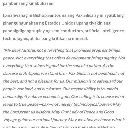
pambansang kinabukasan.
Ipinaliwanag ni Bishop Santos na ang Pax Silica ay inisyatibang
pinangungunahan ng Estados Unidos upang tiyakin ang
pandaigdigang suplay ng semiconductors, artificial intelligence
technologies, at iba pang kritikal na mineral.
“My dear faithful, not everything that promises progress brings
peace. Not everything that offers development brings dignity. Not
everything that shines is good for the soul of a nation. As the
Diocese of Antipolo, we stand firm: Pax Silica is not beneficial, not
the best, and not a blessing for us. Our mission is to safeguard our
people, our land, and our future. Our responsibility is to uphold
human dignity above economic gain. Our calling is to choose what
leads to true peace—pax—not merely technological power. May
the Lord grant us wisdom. May Our Lady of Peace and Good
Voyage guide our national journey. May we always choose what is
just, humane, and truly Filipino,”
ayon sa mensahe ni Bishop