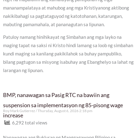
mananampalataya at mahubog ang mga Kristiyanong aktibong
nakikibahagi sa pagtataguyod ng katotohanan, katarungan,
mabuting pamamahala, at pananagutan sa lipunan.
Patuloy namang hinihikayat ng Simbahan ang mga layko na
maging tapat na saksi ni Kristo hindi lamang sa loob ng simbahan
kundi maging sa kanilang pakikilahok sa buhay pampubliko,
bilang pagtugon sa misyong isabuhay ang Ebanghelyo sa lahat ng
larangan ng lipunan.
BMP, nanawagan sa Pasig RTC na bawiin ang
suspension sa implementasyon ng 85-pisong wage
Roy Mark Gutierrez
Thursday, August 6, 2026 2:18 pm
increase
6,292 total views
Nanawagan ang Bukluran ng Manggagawang Pilipino sa