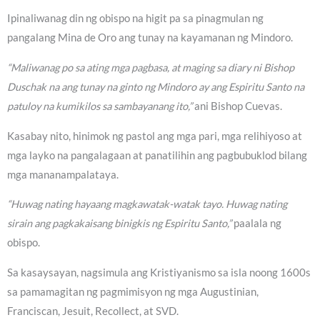
Ipinaliwanag din ng obispo na higit pa sa pinagmulan ng
pangalang Mina de Oro ang tunay na kayamanan ng Mindoro.
“Maliwanag po sa ating mga pagbasa, at maging sa diary ni Bishop
Duschak na ang tunay na ginto ng Mindoro ay ang Espiritu Santo na
patuloy na kumikilos sa sambayanang ito,”
ani Bishop Cuevas.
Kasabay nito, hinimok ng pastol ang mga pari, mga relihiyoso at
mga layko na pangalagaan at panatilihin ang pagbubuklod bilang
mga mananampalataya.
“Huwag nating hayaang magkawatak-watak tayo. Huwag nating
sirain ang pagkakaisang binigkis ng Espiritu Santo,”
paalala ng
obispo.
Sa kasaysayan, nagsimula ang Kristiyanismo sa isla noong 1600s
sa pamamagitan ng pagmimisyon ng mga Augustinian,
Franciscan, Jesuit, Recollect, at SVD.