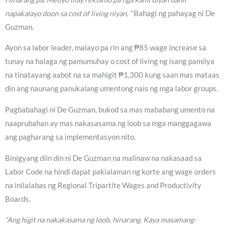
napakalayo doon sa cost of living niyan, “
Bahagi ng pahayag ni De
Guzman.
Ayon sa labor leader, malayo pa rin ang ₱85 wage increase sa
tunay na halaga ng pamumuhay o cost of living ng isang pamilya
na tinatayang aabot na sa mahigit ₱1,300 kung saan mas mataas
din ang naunang panukalang umentong nais ng mga labor groups.
Pagbabahagi ni De Guzman, bukod sa mas mababang umento na
naaprubahan ay mas nakasasama ng loob sa mga manggagawa
ang pagharang sa implementasyon nito.
Binigyang diin din ni De Guzman na malinaw na nakasaad sa
Labor Code na hindi dapat pakialaman ng korte ang wage orders
na inilalabas ng Regional Tripartite Wages and Productivity
Boards.
“Ang higit na nakakasama ng loob, hinarang. Kaya masamang-