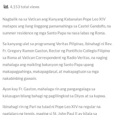
4,153 total views
Nagbalik na sa Vatican ang Kanyang Kabanalan Pope Leo XIV
matapos ang ilang linggong pamamahinga sa Castel Gandolfo, na
summer residence ng mga Santo Papa na nasa labas ng Roma.
Sa kanyang ulat sa programang Veritas Pilipinas, ibinahagi ni Rev.
Fr. Gregory Ramon Gaston, Rector ng Pontificio Collegio Filipino
sa Roma at Vatican Correspondent ng Radio Veritas, na naging
mahalaga ang maikling bakasyon ng Santo Papa upang
makapagpahinga, makapagdasal, at makapagtuon sa mga
nakabinbing gawain.
Ayon kay Fr. Gaston, mahalaga rin ang pangangalaga sa
kalusugan bilang bahagi ng paglilingkod sa Diyos at sa kapwa.
Ibinahagi rin ng Pari na tulad ni Pope Leo XIV na regular na
naglalaro ng tennis, maging si St. John Paul II ay kilala sa