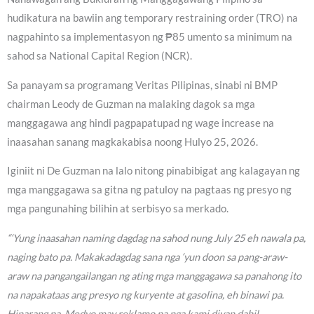
hudikatura na bawiin ang temporary restraining order (TRO) na
nagpahinto sa implementasyon ng ₱85 umento sa minimum na
sahod sa National Capital Region (NCR).
Sa panayam sa programang Veritas Pilipinas, sinabi ni BMP
chairman Leody de Guzman na malaking dagok sa mga
manggagawa ang hindi pagpapatupad ng wage increase na
inaasahan sanang magkakabisa noong Hulyo 25, 2026.
Iginiit ni De Guzman na lalo nitong pinabibigat ang kalagayan ng
mga manggagawa sa gitna ng patuloy na pagtaas ng presyo ng
mga pangunahing bilihin at serbisyo sa merkado.
“‘Yung inaasahan naming dagdag na sahod nung July 25 eh nawala pa,
naging bato pa. Makakadagdag sana nga ‘yun doon sa pang-araw-
araw na pangangailangan ng ating mga manggagawa sa panahong ito
na napakataas ang presyo ng kuryente at gasolina, eh binawi pa.
Hinarang pa. Medyo may reklamo pa nga kami diyan dahil