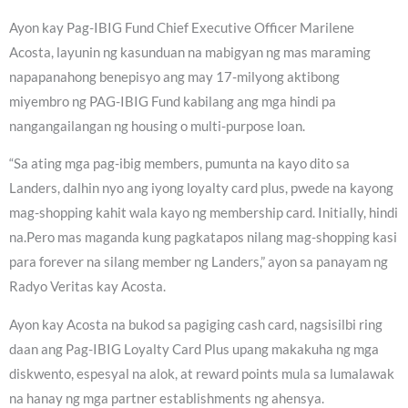
Ayon kay Pag-IBIG Fund Chief Executive Officer Marilene
Acosta, layunin ng kasunduan na mabigyan ng mas maraming
napapanahong benepisyo ang may 17-milyong aktibong
miyembro ng PAG-IBIG Fund kabilang ang mga hindi pa
nangangailangan ng housing o multi-purpose loan.
“Sa ating mga pag-ibig members, pumunta na kayo dito sa
Landers, dalhin nyo ang iyong loyalty card plus, pwede na kayong
mag-shopping kahit wala kayo ng membership card. Initially, hindi
na.Pero mas maganda kung pagkatapos nilang mag-shopping kasi
para forever na silang member ng Landers,” ayon sa panayam ng
Radyo Veritas kay Acosta.
Ayon kay Acosta na bukod sa pagiging cash card, nagsisilbi ring
daan ang Pag-IBIG Loyalty Card Plus upang makakuha ng mga
diskwento, espesyal na alok, at reward points mula sa lumalawak
na hanay ng mga partner establishments ng ahensya.