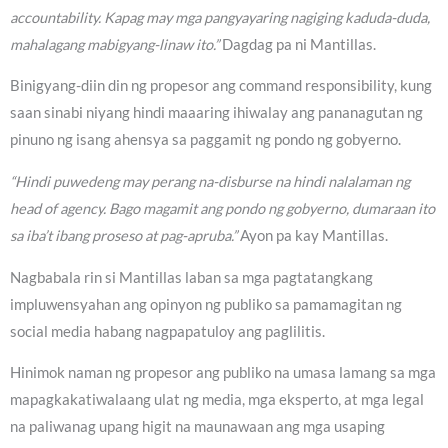
accountability. Kapag may mga pangyayaring nagiging kaduda-duda,
mahalagang mabigyang-linaw ito.”
Dagdag pa ni Mantillas.
Binigyang-diin din ng propesor ang command responsibility, kung
saan sinabi niyang hindi maaaring ihiwalay ang pananagutan ng
pinuno ng isang ahensya sa paggamit ng pondo ng gobyerno.
“Hindi puwedeng may perang na-disburse na hindi nalalaman ng
head of agency. Bago magamit ang pondo ng gobyerno, dumaraan ito
sa iba’t ibang proseso at pag-apruba.”
Ayon pa kay Mantillas.
Nagbabala rin si Mantillas laban sa mga pagtatangkang
impluwensyahan ang opinyon ng publiko sa pamamagitan ng
social media habang nagpapatuloy ang paglilitis.
Hinimok naman ng propesor ang publiko na umasa lamang sa mga
mapagkakatiwalaang ulat ng media, mga eksperto, at mga legal
na paliwanag upang higit na maunawaan ang mga usaping