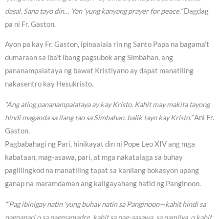
dasal. Sana tayo din… Yan ‘yung kanyang prayer for peace.”
Dagdag
pa ni Fr. Gaston.
Ayon pa kay Fr. Gaston, ipinaalala rin ng Santo Papa na bagama’t
dumaraan sa iba’t ibang pagsubok ang Simbahan, ang
pananampalataya ng bawat Kristiyano ay dapat manatiling
nakasentro kay Hesukristo.
“Ang ating pananampalataya ay kay Kristo. Kahit may makita tayong
hindi maganda sa ilang tao sa Simbahan, balik tayo kay Kristo.”
Ani Fr.
Gaston.
Pagbabahagi ng Pari, hinikayat din ni Pope Leo XIV ang mga
kabataan, mag-asawa, pari, at mga nakatalaga sa buhay
paglilingkod na manatiling tapat sa kanilang bokasyon upang
ganap na maramdaman ang kaligayahang hatid ng Panginoon.
“‘Pag ibinigay natin ‘yung buhay natin sa Panginoon—kahit hindi sa
pagpapari o sa pagmamadre, kahit sa pag-aasawa, sa pamilya, o kahit