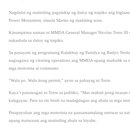
Nagdulot ng matinding pagsisikip ng daloy ng trapiko ang biglaang
Power Monument, simula Martes ng madaling araw.
Kinumpirma naman ni MMDA General Manager Nicolas Torre III wa
nakaabala sa daloy ng trapiko.
Sa panayam ng programang Kalakbay ng Pamilya ng Radyo Veritas, 
nagsagawa ng clearing operations ang MMDA upang maibalik sa no
mga motorista at commuter.
“Wala po. Wala itong permit,” ayon sa pahayag ni Torre.
Kaya’t panawagan ni Torre sa publiko, “Mas mabuti pong iwasan m
kalagayan. Para na rin hindi na madagdagan ang abala sa mga moto
Pinapayuhan ang mga motorista na pansamantalang umiwas sa natu
upang maiwasan ang matinding abala sa biyahe.