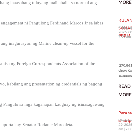
MORE 
bang inaasahang tuluyang maibabalik sa normal ang
State of 
Nation 
(o SONA)
KULAN
Pangulo
 engagement ni Pangulong Ferdinand Marcos Jr sa labas
Bongbo
SONA 
Friday, J
Marcos J
2026 7:
PBBM
7:00 am
ang inagurasyon ng Marine clean-up vessel for the
270,861
views
ganisa ng Foreign Correspondents Association of the
270,861 
views Ka
sa anum
hakbang.
o, kabilang ang presentation ng credentials ng bagong
READ
planong
gagawin.
MORE 
polisiya
ipapatu
g Pangulo sa mga kaganapan kaugnay ng isinasagawang
pangako
Para sa
binitiwa
usapin n
smartp
Wednesd
sadyang
29, 2026
 suporta kay Senator Rodante Marcoleta.
iniiwasan
am
7:0