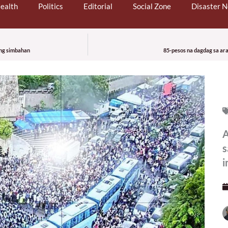
ealth
Politics
Editorial
Social Zone
Disaster 
 ng simbahan
85-pesos na dagdag sa ar
A
s
i