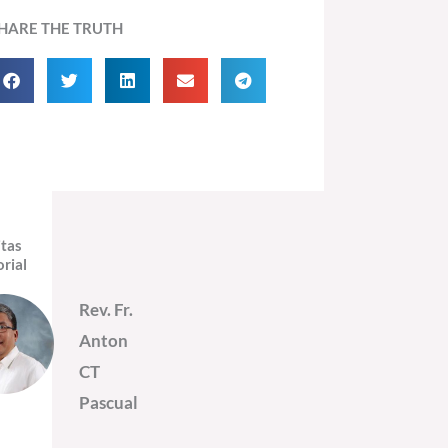
HARE THE TRUTH
itas
orial
Rev. Fr.
Anton
CT
Pascual