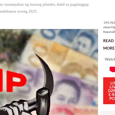
itong ma
ay sasampahan ng kasong plunder, dahil sa pagtanggap
kulang. 
ibig sabi
andidatura noong 2025.
292,962
views
292,962 
views M
Kapanali
sinong 
READ
manalo 
pinakaba
MORE 
pinakasi
smartph
Watch
Ganito i
isang sik
social m
influenc
mahigit 
LI
LI
DZ
E-
PO