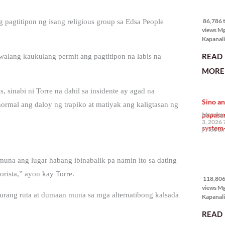
86,786 
views
86,786 t
 pagtitipon ng isang religious group sa Edsa People
views M
Kapanali
mabuti p
READ
lang kaukulang permit ang pagtitipon na labis na
Japanes
Ambassa
MORE 
the Phil
na si En
sinabi ni Torre na dahil sa insidente ay agad na
Kazuya,
Sino an
maramin
rmal ang daloy ng trapiko at matiyak ang kaligtasan ng
pagpipil
papasa
Monday,
bahay di
3, 2026 
system-
Pilipinas
7:00 a
isang pri
118,806
una ang lugar habang ibinabalik pa namin ito sa dating
views
rista,” ayon kay Torre.
118,806 
views M
rang ruta at dumaan muna sa mga alternatibong kalsada
Kapanalig
mga uma
READ
masigab
palakpak