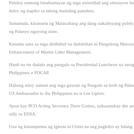
Patuloy namang binabantayan ng mga awtoridad ang sitwasyon ha
daloy ng trapiko sa lalong madaling panahon.
Samantala, kinansela ng Malacañang ang ilang nakalinyang public
ng Palasyo ngayong araw.
Kasama sana sa mga aktibidad na dadaluhan ni Pangulong Marcos 
Enhancement of Marine Litter Management.
Hindi na rin dadalo ang pangulo sa Presidential Luncheon na inor
Philippines o FOCAP.
Habang tuloy naman ang mga gawain ng Pangulo sa loob ng Palasy
US Ambassador to the Philippines na si Lee Lipton.
Ayon kay PCO Acting Secretary Dave Gomez, nakaantabay din an
rally sa EDSA.
Una ng kinumpirma ng Iglesia ni Cristo na ang pagkilos ay bilang