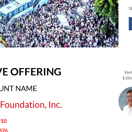
S
VE OFFERING
Ver
Edit
OUNT NAME
Foundation, Inc.
210
876