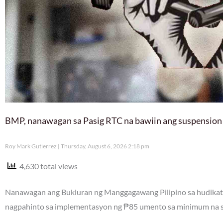
BMP, nanawagan sa Pasig RTC na bawiin ang suspension
Roy Mark Gutierrez
Thursday, August 6, 2026 2:18 pm
4,630 total views
Nanawagan ang Bukluran ng Manggagawang Pilipino sa hudikatu
nagpahinto sa implementasyon ng ₱85 umento sa minimum na sa