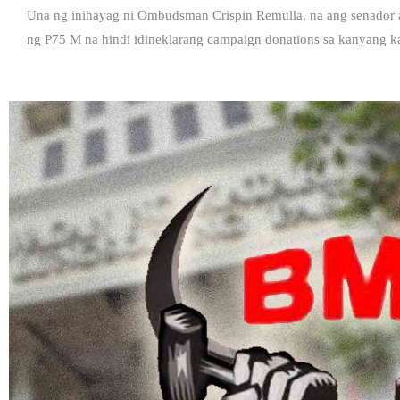
Una ng inihayag ni Ombudsman Crispin Remulla, na ang senador 
ng P75 M na hindi idineklarang campaign donations sa kanyang k