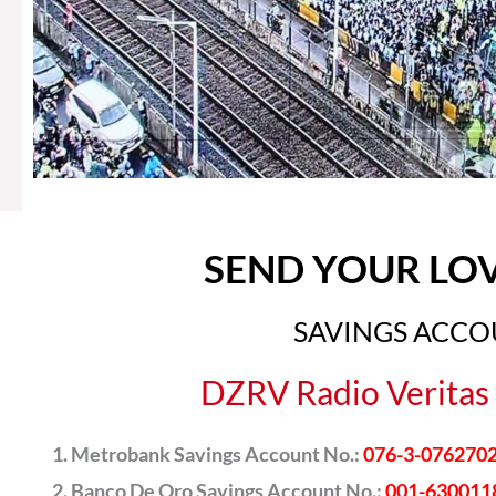
SEND YOUR LO
SAVINGS ACC
DZRV Radio Veritas 
Metrobank Savings Account No.:
076-3-076270
Banco De Oro Savings Account No.:
001-630011