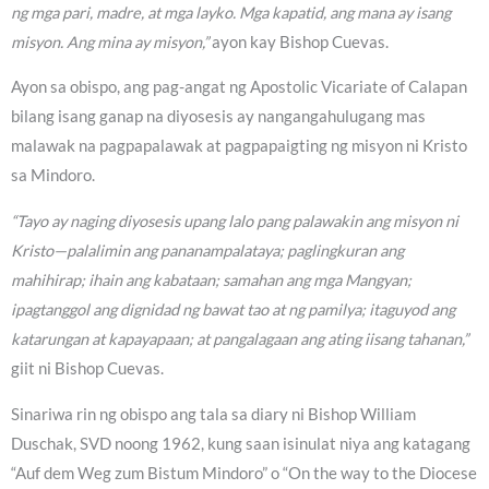
ng mga pari, madre, at mga layko. Mga kapatid, ang mana ay isang
misyon. Ang mina ay misyon,”
ayon kay Bishop Cuevas.
Ayon sa obispo, ang pag-angat ng Apostolic Vicariate of Calapan
bilang isang ganap na diyosesis ay nangangahulugang mas
malawak na pagpapalawak at pagpapaigting ng misyon ni Kristo
sa Mindoro.
“Tayo ay naging diyosesis upang lalo pang palawakin ang misyon ni
Kristo—palalimin ang pananampalataya; paglingkuran ang
mahihirap; ihain ang kabataan; samahan ang mga Mangyan;
ipagtanggol ang dignidad ng bawat tao at ng pamilya; itaguyod ang
katarungan at kapayapaan; at pangalagaan ang ating iisang tahanan,”
giit ni Bishop Cuevas.
Sinariwa rin ng obispo ang tala sa diary ni Bishop William
Duschak, SVD noong 1962, kung saan isinulat niya ang katagang
“Auf dem Weg zum Bistum Mindoro” o “On the way to the Diocese