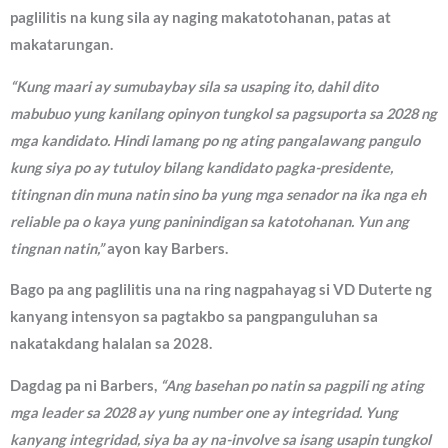
paglilitis na kung sila ay naging makatotohanan, patas at
makatarungan.
“Kung maari ay sumubaybay sila sa usaping ito, dahil dito
mabubuo yung kanilang opinyon tungkol sa pagsuporta sa 2028 ng
mga kandidato. Hindi lamang po ng ating pangalawang pangulo
kung siya po ay tutuloy bilang kandidato pagka-presidente,
titingnan din muna natin sino ba yung mga senador na ika nga eh
reliable pa o kaya yung paninindigan sa katotohanan. Yun ang
tingnan natin,”
ayon kay Barbers.
Bago pa ang paglilitis una na ring nagpahayag si VD Duterte ng
kanyang intensyon sa pagtakbo sa pangpanguluhan sa
nakatakdang halalan sa 2028.
Dagdag pa ni Barbers,
“Ang basehan po natin sa pagpili ng ating
mga leader sa 2028 ay yung number one ay integridad. Yung
kanyang integridad, siya ba ay na-involve sa isang usapin tungkol