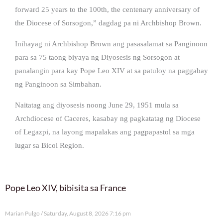
forward 25 years to the 100th, the centenary anniversary of
the Diocese of Sorsogon,” dagdag pa ni Archbishop Brown.
Inihayag ni Archbishop Brown ang pasasalamat sa Panginoon
para sa 75 taong biyaya ng Diyosesis ng Sorsogon at
panalangin para kay Pope Leo XIV at sa patuloy na paggabay
ng Panginoon sa Simbahan.
Naitatag ang diyosesis noong June 29, 1951 mula sa
Archdiocese of Caceres, kasabay ng pagkatatag ng Diocese
of Legazpi, na layong mapalakas ang pagpapastol sa mga
lugar sa Bicol Region.
Pope Leo XIV, bibisita sa France
Marian Pulgo
Saturday, August 8, 2026 7:16 pm