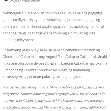
25,816 total views
Nanindigan si Calapan Bishop Moises Cuevas na ang pagiging
ganap na diyosesis ay hindi simpleng pagkilala sa paglago ng
lokal na simbahan kundi pagtanggap sa mas malaking hamon at
pananagutang ipagpatuloy ang misyong sinimulan ng mga
naunang misyonero.
Sa kanyang pagninilay sa Misa para sa canonical erection ng
Diocese of Calapan nitong August 7 sa Calapan Cathedral, sinabi
ng unang obispo ng diyosesis na ang bagong katayuan ng lokal na
Simbahan ng Oriental Mindoro ay bunga ng mahabang
kasaysayan ng pananampalataya at paglilingkod.
“Ganap na natin itong minana. Minana natin ang sakripisyo ng mga
misyonero. Minana natin ang pawis ng mga katekista. Minana natin
ang mga panalangin ng mga lolo at lola. Minana natin ang katatagan
at kababaang-loob ng mga Mangyan. Minana natin ang paglilingkod