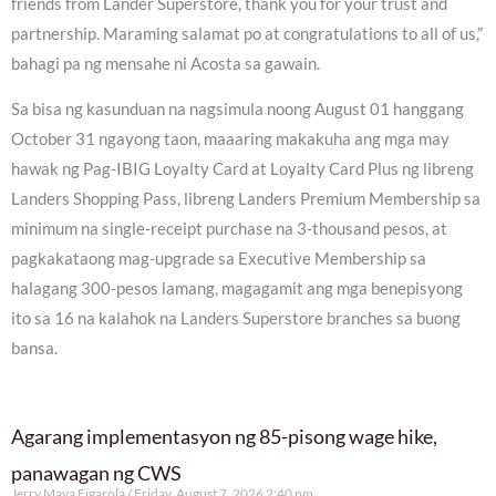
friends from Lander Superstore, thank you for your trust and
partnership. Maraming salamat po at congratulations to all of us,”
bahagi pa ng mensahe ni Acosta sa gawain.
Sa bisa ng kasunduan na nagsimula noong August 01 hanggang
October 31 ngayong taon, maaaring makakuha ang mga may
hawak ng Pag-IBIG Loyalty Card at Loyalty Card Plus ng libreng
Landers Shopping Pass, libreng Landers Premium Membership sa
minimum na single-receipt purchase na 3-thousand pesos, at
pagkakataong mag-upgrade sa Executive Membership sa
halagang 300-pesos lamang, magagamit ang mga benepisyong
ito sa 16 na kalahok na Landers Superstore branches sa buong
bansa.
Agarang implementasyon ng 85-pisong wage hike,
panawagan ng CWS
Jerry Maya Figarola
Friday, August 7, 2026 2:40 pm