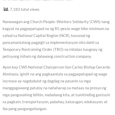
7,183 total views
Nanawagan ang Church People–Workers Solidarity (CWS) nang
kagyat na pagpapatupad na ng 85-pesos wage hike minimum na
sahod sa National Capital Region (NCR), kasunod ng
pansamantalang pagpigil sa implementasyon nito dahil sa
Temporary Restraining Order (TRO) na inilabas kaugnay ng
petisyong inihain ng dalawang construction company.
Ayon kay CWS National Chairperson San Carlos Bishop Gerardo
Alminaza, iginiit na ang pagkaantala sa pagpapatupad ng wage
increase ay nagdudulot ng dagdag na pasanin sa mga
manggagawang patuloy na nahaharap sa mataas na presyo ng
mga pangunahing bilihin, mababang kita, at tumitinding gastusin
sa pagkain, transportasyon, pabahay, kalusugan, edukasyon, at
iba pang pangangailangan.