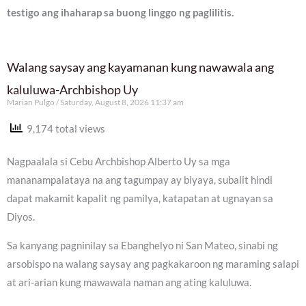
testigo ang ihaharap sa buong linggo ng paglilitis.
Walang saysay ang kayamanan kung nawawala ang
kaluluwa-Archbishop Uy
Marian Pulgo
Saturday, August 8, 2026 11:37 am
9,174 total views
Nagpaalala si Cebu Archbishop Alberto Uy sa mga
mananampalataya na ang tagumpay ay biyaya, subalit hindi
dapat makamit kapalit ng pamilya, katapatan at ugnayan sa
Diyos.
Sa kanyang pagninilay sa Ebanghelyo ni San Mateo, sinabi ng
arsobispo na walang saysay ang pagkakaroon ng maraming salapi
at ari-arian kung mawawala naman ang ating kaluluwa.