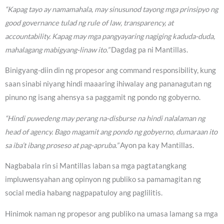
“Kapag tayo ay namamahala, may sinusunod tayong mga prinsipyo ng
good governance tulad ng rule of law, transparency, at
accountability. Kapag may mga pangyayaring nagiging kaduda-duda,
mahalagang mabigyang-linaw ito.”
Dagdag pa ni Mantillas.
Binigyang-diin din ng propesor ang command responsibility, kung
saan sinabi niyang hindi maaaring ihiwalay ang pananagutan ng
pinuno ng isang ahensya sa paggamit ng pondo ng gobyerno.
“Hindi puwedeng may perang na-disburse na hindi nalalaman ng
head of agency. Bago magamit ang pondo ng gobyerno, dumaraan ito
sa iba’t ibang proseso at pag-apruba.”
Ayon pa kay Mantillas.
Nagbabala rin si Mantillas laban sa mga pagtatangkang
impluwensyahan ang opinyon ng publiko sa pamamagitan ng
social media habang nagpapatuloy ang paglilitis.
Hinimok naman ng propesor ang publiko na umasa lamang sa mga