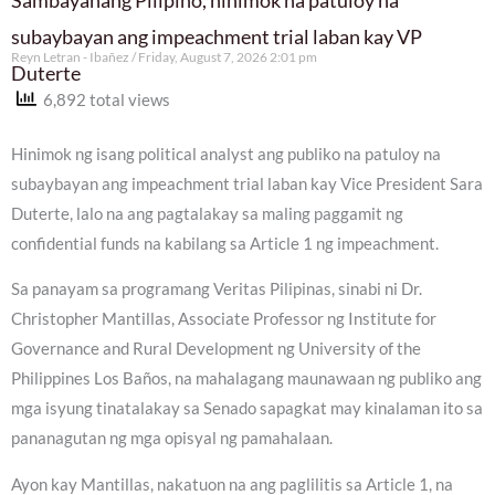
Sambayanang Pilipino, hinimok na patuloy na
subaybayan ang impeachment trial laban kay VP
Reyn Letran - Ibañez
Friday, August 7, 2026 2:01 pm
Duterte
6,892 total views
Hinimok ng isang political analyst ang publiko na patuloy na
subaybayan ang impeachment trial laban kay Vice President Sara
Duterte, lalo na ang pagtalakay sa maling paggamit ng
confidential funds na kabilang sa Article 1 ng impeachment.
Sa panayam sa programang Veritas Pilipinas, sinabi ni Dr.
Christopher Mantillas, Associate Professor ng Institute for
Governance and Rural Development ng University of the
Philippines Los Baños, na mahalagang maunawaan ng publiko ang
mga isyung tinatalakay sa Senado sapagkat may kinalaman ito sa
pananagutan ng mga opisyal ng pamahalaan.
Ayon kay Mantillas, nakatuon na ang paglilitis sa Article 1, na