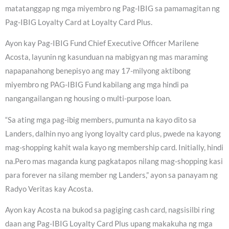
matatanggap ng mga miyembro ng Pag-IBIG sa pamamagitan ng
Pag-IBIG Loyalty Card at Loyalty Card Plus.
Ayon kay Pag-IBIG Fund Chief Executive Officer Marilene
Acosta, layunin ng kasunduan na mabigyan ng mas maraming
napapanahong benepisyo ang may 17-milyong aktibong
miyembro ng PAG-IBIG Fund kabilang ang mga hindi pa
nangangailangan ng housing o multi-purpose loan.
“Sa ating mga pag-ibig members, pumunta na kayo dito sa
Landers, dalhin nyo ang iyong loyalty card plus, pwede na kayong
mag-shopping kahit wala kayo ng membership card. Initially, hindi
na.Pero mas maganda kung pagkatapos nilang mag-shopping kasi
para forever na silang member ng Landers,” ayon sa panayam ng
Radyo Veritas kay Acosta.
Ayon kay Acosta na bukod sa pagiging cash card, nagsisilbi ring
daan ang Pag-IBIG Loyalty Card Plus upang makakuha ng mga