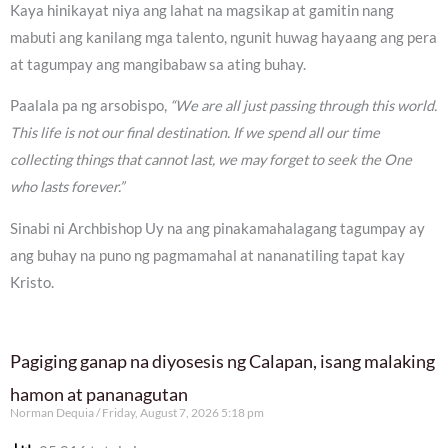
Kaya hinikayat niya ang lahat na magsikap at gamitin nang
mabuti ang kanilang mga talento, ngunit huwag hayaang ang pera
at tagumpay ang mangibabaw sa ating buhay.
Paalala pa ng arsobispo,
“We are all just passing through this world.
This life is not our final destination. If we spend all our time
collecting things that cannot last, we may forget to seek the One
who lasts forever.”
Sinabi ni Archbishop Uy na ang pinakamahalagang tagumpay ay
ang buhay na puno ng pagmamahal at nananatiling tapat kay
Kristo.
Pagiging ganap na diyosesis ng Calapan, isang malaking
hamon at pananagutan
Norman Dequia
Friday, August 7, 2026 5:18 pm