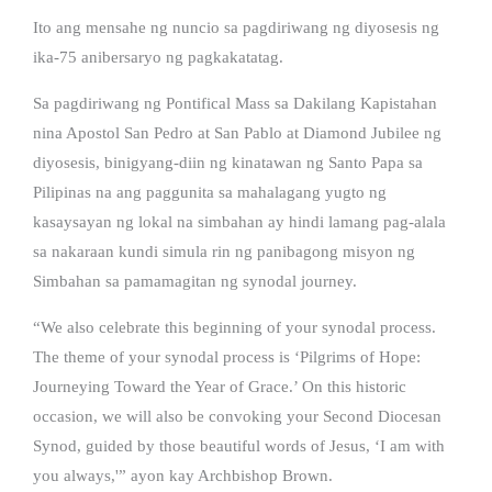
Ito ang mensahe ng nuncio sa pagdiriwang ng diyosesis ng
ika-75 anibersaryo ng pagkakatatag.
Sa pagdiriwang ng Pontifical Mass sa Dakilang Kapistahan
nina Apostol San Pedro at San Pablo at Diamond Jubilee ng
diyosesis, binigyang-diin ng kinatawan ng Santo Papa sa
Pilipinas na ang paggunita sa mahalagang yugto ng
kasaysayan ng lokal na simbahan ay hindi lamang pag-alala
sa nakaraan kundi simula rin ng panibagong misyon ng
Simbahan sa pamamagitan ng synodal journey.
“We also celebrate this beginning of your synodal process.
The theme of your synodal process is ‘Pilgrims of Hope:
Journeying Toward the Year of Grace.’ On this historic
occasion, we will also be convoking your Second Diocesan
Synod, guided by those beautiful words of Jesus, ‘I am with
you always,'” ayon kay Archbishop Brown.