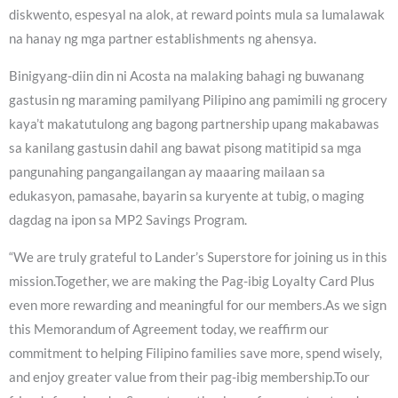
diskwento, espesyal na alok, at reward points mula sa lumalawak
na hanay ng mga partner establishments ng ahensya.
Binigyang-diin din ni Acosta na malaking bahagi ng buwanang
gastusin ng maraming pamilyang Pilipino ang pamimili ng grocery
kaya’t makatutulong ang bagong partnership upang makabawas
sa kanilang gastusin dahil ang bawat pisong matitipid sa mga
pangunahing pangangailangan ay maaaring mailaan sa
edukasyon, pamasahe, bayarin sa kuryente at tubig, o maging
dagdag na ipon sa MP2 Savings Program.
“We are truly grateful to Lander’s Superstore for joining us in this
mission.Together, we are making the Pag-ibig Loyalty Card Plus
even more rewarding and meaningful for our members.As we sign
this Memorandum of Agreement today, we reaffirm our
commitment to helping Filipino families save more, spend wisely,
and enjoy greater value from their pag-ibig membership.To our