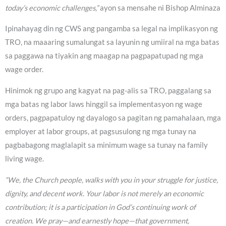
today’s economic challenges,”
ayon sa mensahe ni Bishop Alminaza
Ipinahayag din ng CWS ang pangamba sa legal na implikasyon ng
TRO, na maaaring sumalungat sa layunin ng umiiral na mga batas
sa paggawa na tiyakin ang maagap na pagpapatupad ng mga
wage order.
Hinimok ng grupo ang kagyat na pag-alis sa TRO, paggalang sa
mga batas ng labor laws hinggil sa implementasyon ng wage
orders, pagpapatuloy ng dayalogo sa pagitan ng pamahalaan, mga
employer at labor groups, at pagsusulong ng mga tunay na
pagbabagong maglalapit sa minimum wage sa tunay na family
living wage.
“We, the Church people, walks with you in your struggle for justice,
dignity, and decent work. Your labor is not merely an economic
contribution; it is a participation in God’s continuing work of
creation. We pray—and earnestly hope—that government,