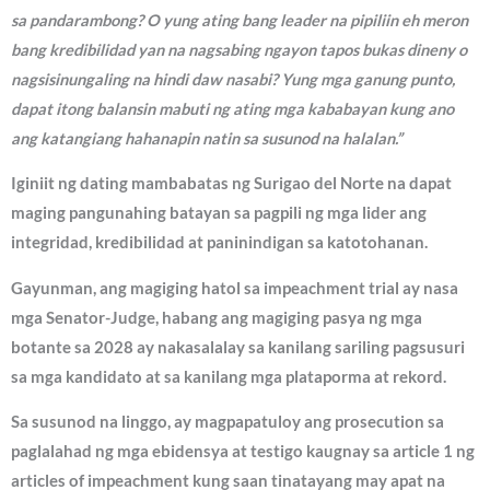
sa pandarambong? O yung ating bang leader na pipiliin eh meron
bang kredibilidad yan na nagsabing ngayon tapos bukas dineny o
nagsisinungaling na hindi daw nasabi? Yung mga ganung punto,
dapat itong balansin mabuti ng ating mga kababayan kung ano
ang katangiang hahanapin natin sa susunod na halalan.”
Iginiit ng dating mambabatas ng Surigao del Norte na dapat
maging pangunahing batayan sa pagpili ng mga lider ang
integridad, kredibilidad at paninindigan sa katotohanan.
Gayunman, ang magiging hatol sa impeachment trial ay nasa
mga Senator-Judge, habang ang magiging pasya ng mga
botante sa 2028 ay nakasalalay sa kanilang sariling pagsusuri
sa mga kandidato at sa kanilang mga plataporma at rekord.
Sa susunod na linggo, ay magpapatuloy ang prosecution sa
paglalahad ng mga ebidensya at testigo kaugnay sa article 1 ng
articles of impeachment kung saan tinatayang may apat na