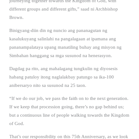
journeying together towards the Kingdom of God, with
different groups and different gifts,” saad ni Archbishop
Brown.
Binigyang-diin din ng nuncio ang pananagutan ng
kasalukuyang salinlahi na pangalagaan at ipamana ang
pananampalataya upang manatiling buhay ang misyon ng
Simbahan hanggang sa mga susunod na henerasyon.
Dagdag pa rito, ang mahalagang tungkulin ng diyosesis
habang patuloy itong naglalakbay patungo sa ika-100
anibersaryo nito sa susunod na 25 taon.
“If we do our job, we pass the faith on to the next generation.
If we keep that procession going, there’s no gap behind us;
but a continuous line of people walking towards the Kingdom
of God.
That’s our responsibility on this 75th Anniversary, as we look