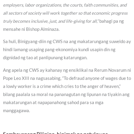
employers, labor organizations, the courts, faith communities, and
all sectors of society will work together so that economic progress
truly becomes inclusive, just, and life-giving for all,”
bahagi pa ng
mensahe ni Bishop Alminaza.
Sa huli, Binigyang-diin ng CWS na ang makatarungang suweldo ay
hindi lamang usaping pang-ekonomiya kundi usapin din ng
dignidad ng tao at panlipunang katarungan.
Ang apela ng CWS ay kahanay ng ensiklikal na Rerum Novarum ni
Pope Leo XIII na nagsasabing, “To defraud anyone of wages due to
a lowly worker is a crime which cries to the anger of heaven,”
bilang paalala sa moral na pananagutan ng lipunan na tiyakin ang
makatarungan at napapanahong sahod para sa mga
manggagawa.