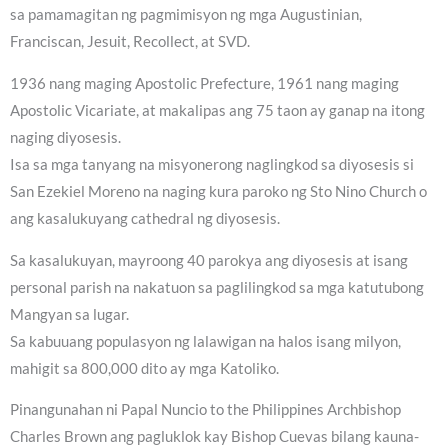
sa pamamagitan ng pagmimisyon ng mga Augustinian,
Franciscan, Jesuit, Recollect, at SVD.
1936 nang maging Apostolic Prefecture, 1961 nang maging
Apostolic Vicariate, at makalipas ang 75 taon ay ganap na itong
naging diyosesis.
Isa sa mga tanyang na misyonerong naglingkod sa diyosesis si
San Ezekiel Moreno na naging kura paroko ng Sto Nino Church o
ang kasalukuyang cathedral ng diyosesis.
Sa kasalukuyan, mayroong 40 parokya ang diyosesis at isang
personal parish na nakatuon sa paglilingkod sa mga katutubong
Mangyan sa lugar.
Sa kabuuang populasyon ng lalawigan na halos isang milyon,
mahigit sa 800,000 dito ay mga Katoliko.
Pinangunahan ni Papal Nuncio to the Philippines Archbishop
Charles Brown ang pagluklok kay Bishop Cuevas bilang kauna-