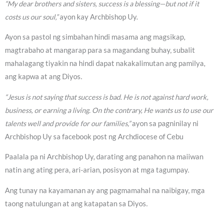
“My dear brothers and sisters, success is a blessing—but not if it
costs us our soul,”
ayon kay Archbishop Uy.
Ayon sa pastol ng simbahan hindi masama ang magsikap,
magtrabaho at mangarap para sa magandang buhay, subalit
mahalagang tiyakin na hindi dapat nakakalimutan ang pamilya,
ang kapwa at ang Diyos.
“Jesus is not saying that success is bad. He is not against hard work,
business, or earning a living. On the contrary, He wants us to use our
talents well and provide for our families,”
ayon sa pagninilay ni
Archbishop Uy sa facebook post ng Archdiocese of Cebu
Paalala pa ni Archbishop Uy, darating ang panahon na maiiwan
natin ang ating pera, ari-arian, posisyon at mga tagumpay.
Ang tunay na kayamanan ay ang pagmamahal na naibigay, mga
taong natulungan at ang katapatan sa Diyos.