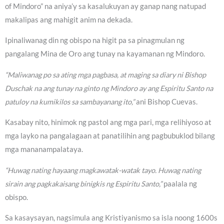
of Mindoro” na aniya’y sa kasalukuyan ay ganap nang natupad
makalipas ang mahigit anim na dekada.
Ipinaliwanag din ng obispo na higit pa sa pinagmulan ng
pangalang Mina de Oro ang tunay na kayamanan ng Mindoro.
“Maliwanag po sa ating mga pagbasa, at maging sa diary ni Bishop
Duschak na ang tunay na ginto ng Mindoro ay ang Espiritu Santo na
patuloy na kumikilos sa sambayanang ito,”
ani Bishop Cuevas.
Kasabay nito, hinimok ng pastol ang mga pari, mga relihiyoso at
mga layko na pangalagaan at panatilihin ang pagbubuklod bilang
mga mananampalataya.
“Huwag nating hayaang magkawatak-watak tayo. Huwag nating
sirain ang pagkakaisang binigkis ng Espiritu Santo,”
paalala ng
obispo.
Sa kasaysayan, nagsimula ang Kristiyanismo sa isla noong 1600s