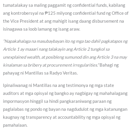
tumatalakay sa maling paggamit ng confidential funds, kabilang
ang kontrobersyal na ₱125 milyong confidential fund ng Office of
the Vice President at ang mahigit isang daang disbursement na
isinagawa sa loob lamang ng isang araw.
“Napakahalaga na masubaybayan ito ng mga tao dahil pagkatapos ng
Article 1 ay maaari nang talakayin ang Article 2 tungkol sa
unexplained wealth, at posibleng sumunod din ang Article 3 na may
kinalaman sa bribery at procurement irregularities.”
Bahagi ng
pahayag ni Mantillas sa Radyo Veritas.
Ipinaliwanag ni Mantillas na ang testimonya ng mga state
auditors at mga opisyal ng bangko ay nagbigay ng mahahalagang
impormasyon hinggil sa hindi pangkaraniwang paraan ng
paglalabas ng pondo ng bayan na nagdudulot ng mga katanungan
kaugnay ng transparency at accountability ng mga opisyal ng
pamahalaan.