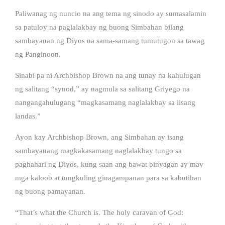
Paliwanag ng nuncio na ang tema ng sinodo ay sumasalamin
sa patuloy na paglalakbay ng buong Simbahan bilang
sambayanan ng Diyos na sama-samang tumutugon sa tawag
ng Panginoon.
Sinabi pa ni Archbishop Brown na ang tunay na kahulugan
ng salitang “synod,” ay nagmula sa salitang Griyego na
nangangahulugang “magkasamang naglalakbay sa iisang
landas.”
Ayon kay Archbishop Brown, ang Simbahan ay isang
sambayanang magkakasamang naglalakbay tungo sa
paghahari ng Diyos, kung saan ang bawat binyagan ay may
mga kaloob at tungkuling ginagampanan para sa kabutihan
ng buong pamayanan.
“That’s what the Church is. The holy caravan of God: