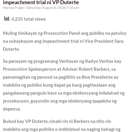
impeachment trial ni VP Duterte
Marian Pulgo
Saturday, August 8, 2026 7:10 pm
4,235 total views
Muling hinikayat ng Prosecution Panel ang publiko na patuloy
na subaybayan ang impeachment trial ni Vice President Sara
Duterte.
Sa panayam ng programang Veritasan ng Radyo Veritas kay
Prosecution Spokesperson at Adviser Robert Barbers, sa
pamamagitan ng panood sa paglilitis sa Bise Presidente ay
makikita ng publiko kung dapat pa bang pagtiwalaan ang
pangalawang pangulo base sa mga ebidensyang inilalahad ng
prosekusyon, gayundin ang mga ebidenyang ipapakita ng
depensa.
Bukod kay VP Duterte, sinabi rin ni Barbers na dito rin
makikita ang mga pulitiko o indibidwal na naging bahagi ng