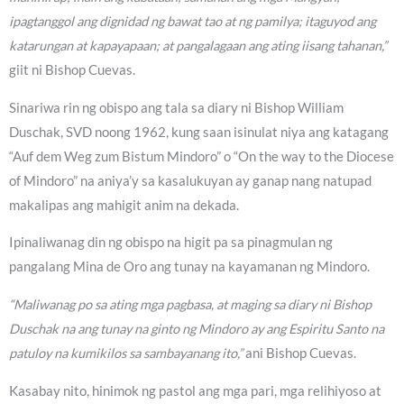
ipagtanggol ang dignidad ng bawat tao at ng pamilya; itaguyod ang
katarungan at kapayapaan; at pangalagaan ang ating iisang tahanan,”
giit ni Bishop Cuevas.
Sinariwa rin ng obispo ang tala sa diary ni Bishop William
Duschak, SVD noong 1962, kung saan isinulat niya ang katagang
“Auf dem Weg zum Bistum Mindoro” o “On the way to the Diocese
of Mindoro” na aniya’y sa kasalukuyan ay ganap nang natupad
makalipas ang mahigit anim na dekada.
Ipinaliwanag din ng obispo na higit pa sa pinagmulan ng
pangalang Mina de Oro ang tunay na kayamanan ng Mindoro.
“Maliwanag po sa ating mga pagbasa, at maging sa diary ni Bishop
Duschak na ang tunay na ginto ng Mindoro ay ang Espiritu Santo na
patuloy na kumikilos sa sambayanang ito,”
ani Bishop Cuevas.
Kasabay nito, hinimok ng pastol ang mga pari, mga relihiyoso at