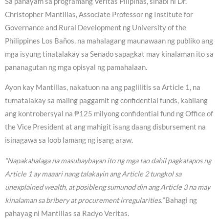
Sa panayam sa programang Veritas Pilipinas, sinabi ni Dr.
Christopher Mantillas, Associate Professor ng Institute for
Governance and Rural Development ng University of the
Philippines Los Baños, na mahalagang maunawaan ng publiko ang
mga isyung tinatalakay sa Senado sapagkat may kinalaman ito sa
pananagutan ng mga opisyal ng pamahalaan.
Ayon kay Mantillas, nakatuon na ang paglilitis sa Article 1, na
tumatalakay sa maling paggamit ng confidential funds, kabilang
ang kontrobersyal na ₱125 milyong confidential fund ng Office of
the Vice President at ang mahigit isang daang disbursement na
isinagawa sa loob lamang ng isang araw.
“Napakahalaga na masubaybayan ito ng mga tao dahil pagkatapos ng
Article 1 ay maaari nang talakayin ang Article 2 tungkol sa
unexplained wealth, at posibleng sumunod din ang Article 3 na may
kinalaman sa bribery at procurement irregularities.”
Bahagi ng
pahayag ni Mantillas sa Radyo Veritas.