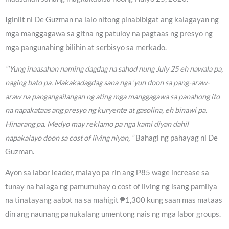
Iginiit ni De Guzman na lalo nitong pinabibigat ang kalagayan ng
mga manggagawa sa gitna ng patuloy na pagtaas ng presyo ng
mga pangunahing bilihin at serbisyo sa merkado.
“‘Yung inaasahan naming dagdag na sahod nung July 25 eh nawala pa,
naging bato pa. Makakadagdag sana nga ‘yun doon sa pang-araw-
araw na pangangailangan ng ating mga manggagawa sa panahong ito
na napakataas ang presyo ng kuryente at gasolina, eh binawi pa.
Hinarang pa. Medyo may reklamo pa nga kami diyan dahil
napakalayo doon sa cost of living niyan, “
Bahagi ng pahayag ni De
Guzman.
Ayon sa labor leader, malayo pa rin ang ₱85 wage increase sa
tunay na halaga ng pamumuhay o cost of living ng isang pamilya
na tinatayang aabot na sa mahigit ₱1,300 kung saan mas mataas
din ang naunang panukalang umentong nais ng mga labor groups.