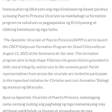
Inanyayahan ng bikaryato ang mga kinatawan ng bawat parokya
sa buong Puerto Princesa Vicariate na makibahagi sa formation
program na nakatuon sa pagpapalakas ng Kristiyanong at
sibikong kamalayan ng mga layko.
“The Apostolic Vicariate of Puerto Princesa (AVPP) is set to launch
the CBCP Katipunan Formation Program for Good Citizenship on
August 11, 2025 at the Seminario de San Jose. This formation
program aims to help shape Filipinos into good citizens grounded in
faith, moral integrity, and service to the common good. Parish
representatives from across the vicariate are invited to participate
in this important initiative for Christian and civic formation.”
Bahagi
ng anunsyo ng bikaryato.
Ayon sa Apostolic Vicariate of Puerto Princesa, mahalagang
sama-samang isulong ang paghubog ng mga mamamayang may
aktibong pakikilahok sa lipunan at ginagabayan ng mga