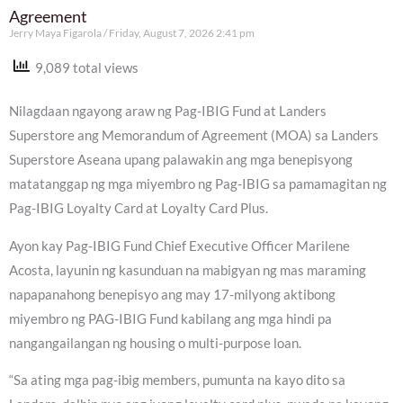
Agreement
Jerry Maya Figarola
Friday, August 7, 2026 2:41 pm
9,089 total views
Nilagdaan ngayong araw ng Pag-IBIG Fund at Landers
Superstore ang Memorandum of Agreement (MOA) sa Landers
Superstore Aseana upang palawakin ang mga benepisyong
matatanggap ng mga miyembro ng Pag-IBIG sa pamamagitan ng
Pag-IBIG Loyalty Card at Loyalty Card Plus.
Ayon kay Pag-IBIG Fund Chief Executive Officer Marilene
Acosta, layunin ng kasunduan na mabigyan ng mas maraming
napapanahong benepisyo ang may 17-milyong aktibong
miyembro ng PAG-IBIG Fund kabilang ang mga hindi pa
nangangailangan ng housing o multi-purpose loan.
“Sa ating mga pag-ibig members, pumunta na kayo dito sa