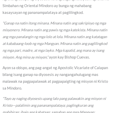
Simbahan ng Oriental Mindoro ay bunga ng mahabang
kasaysayan ng pananampalataya at paglilingkod.
“Ganap na natin itong minana. Minana natin ang sakripisyo ng mga
misyonero. Minana natin ang pawis ng mga katekista. Minana natin
ang mga panalangin ng mga lolo at lola. Minana natin ang katatagan
at kababaang-loob ng mga Mangyan. Minana natin ang paglilingkod
ng mga pari, madre, at mga layko. Mga kapatid, ang mana ay isang
misyon. Ang mina ay misyon,”
ayon kay Bishop Cuevas.
Ayon sa obispo, ang pag-angat ng Apostolic Vicariate of Calapan
bilang isang ganap na diyosesis ay nangangahulugang mas
malawak na pagpapalawak at pagpapaigting ng misyon ni Kristo
sa Mindoro.
“Tayo ay naging diyosesis upang lalo pang palawakin ang misyon ni
Kristo—palalimin ang pananampalataya; paglingkuran ang
mahihirap; ihain ang kabataan; samahan ang mga Mangyan;