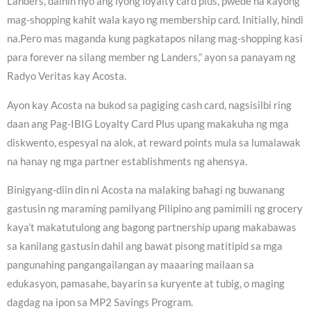
Landers, dalhin nyo ang iyong loyalty card plus, pwede na kayong
mag-shopping kahit wala kayo ng membership card. Initially, hindi
na.Pero mas maganda kung pagkatapos nilang mag-shopping kasi
para forever na silang member ng Landers,” ayon sa panayam ng
Radyo Veritas kay Acosta.
Ayon kay Acosta na bukod sa pagiging cash card, nagsisilbi ring
daan ang Pag-IBIG Loyalty Card Plus upang makakuha ng mga
diskwento, espesyal na alok, at reward points mula sa lumalawak
na hanay ng mga partner establishments ng ahensya.
Binigyang-diin din ni Acosta na malaking bahagi ng buwanang
gastusin ng maraming pamilyang Pilipino ang pamimili ng grocery
kaya’t makatutulong ang bagong partnership upang makabawas
sa kanilang gastusin dahil ang bawat pisong matitipid sa mga
pangunahing pangangailangan ay maaaring mailaan sa
edukasyon, pamasahe, bayarin sa kuryente at tubig, o maging
dagdag na ipon sa MP2 Savings Program.