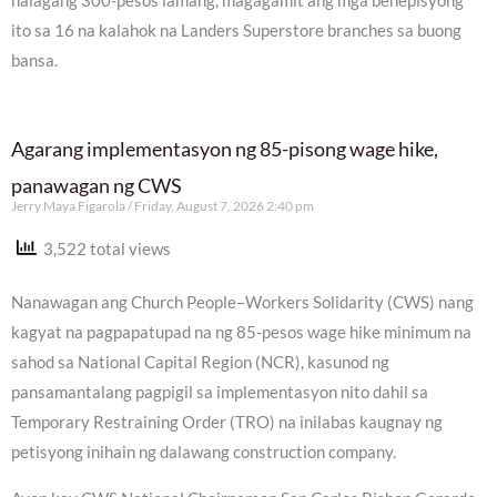
halagang 300-pesos lamang, magagamit ang mga benepisyong
ito sa 16 na kalahok na Landers Superstore branches sa buong
bansa.
Agarang implementasyon ng 85-pisong wage hike,
panawagan ng CWS
Jerry Maya Figarola
Friday, August 7, 2026 2:40 pm
3,522 total views
Nanawagan ang Church People–Workers Solidarity (CWS) nang
kagyat na pagpapatupad na ng 85-pesos wage hike minimum na
sahod sa National Capital Region (NCR), kasunod ng
pansamantalang pagpigil sa implementasyon nito dahil sa
Temporary Restraining Order (TRO) na inilabas kaugnay ng
petisyong inihain ng dalawang construction company.