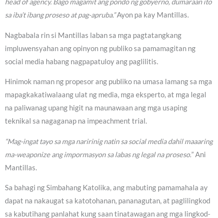
head of agency. Bago magamit ang pondo ng gobyerno, dumaraan ito
sa iba’t ibang proseso at pag-apruba.”
Ayon pa kay Mantillas.
Nagbabala rin si Mantillas laban sa mga pagtatangkang
impluwensyahan ang opinyon ng publiko sa pamamagitan ng
social media habang nagpapatuloy ang paglilitis.
Hinimok naman ng propesor ang publiko na umasa lamang sa mga
mapagkakatiwalaang ulat ng media, mga eksperto, at mga legal
na paliwanag upang higit na maunawaan ang mga usaping
teknikal sa nagaganap na impeachment trial.
“Mag-ingat tayo sa mga naririnig natin sa social media dahil maaaring
ma-weaponize ang impormasyon sa labas ng legal na proseso.
” Ani
Mantillas.
Sa bahagi ng Simbahang Katolika, ang mabuting pamamahala ay
dapat na nakaugat sa katotohanan, pananagutan, at paglilingkod
sa kabutihang panlahat kung saan tinatawagan ang mga lingkod-