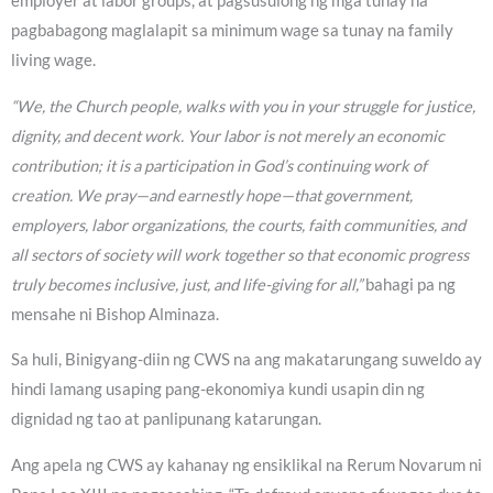
employer at labor groups, at pagsusulong ng mga tunay na
pagbabagong maglalapit sa minimum wage sa tunay na family
living wage.
“We, the Church people, walks with you in your struggle for justice,
dignity, and decent work. Your labor is not merely an economic
contribution; it is a participation in God’s continuing work of
creation. We pray—and earnestly hope—that government,
employers, labor organizations, the courts, faith communities, and
all sectors of society will work together so that economic progress
truly becomes inclusive, just, and life-giving for all,”
bahagi pa ng
mensahe ni Bishop Alminaza.
Sa huli, Binigyang-diin ng CWS na ang makatarungang suweldo ay
hindi lamang usaping pang-ekonomiya kundi usapin din ng
dignidad ng tao at panlipunang katarungan.
Ang apela ng CWS ay kahanay ng ensiklikal na Rerum Novarum ni