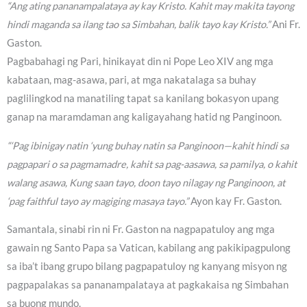
“Ang ating pananampalataya ay kay Kristo. Kahit may makita tayong
hindi maganda sa ilang tao sa Simbahan, balik tayo kay Kristo.”
Ani Fr.
Gaston.
Pagbabahagi ng Pari, hinikayat din ni Pope Leo XIV ang mga
kabataan, mag-asawa, pari, at mga nakatalaga sa buhay
paglilingkod na manatiling tapat sa kanilang bokasyon upang
ganap na maramdaman ang kaligayahang hatid ng Panginoon.
“‘Pag ibinigay natin ‘yung buhay natin sa Panginoon—kahit hindi sa
pagpapari o sa pagmamadre, kahit sa pag-aasawa, sa pamilya, o kahit
walang asawa, Kung saan tayo, doon tayo nilagay ng Panginoon, at
‘pag faithful tayo ay magiging masaya tayo.”
Ayon kay Fr. Gaston.
Samantala, sinabi rin ni Fr. Gaston na nagpapatuloy ang mga
gawain ng Santo Papa sa Vatican, kabilang ang pakikipagpulong
sa iba’t ibang grupo bilang pagpapatuloy ng kanyang misyon ng
pagpapalakas sa pananampalataya at pagkakaisa ng Simbahan
sa buong mundo.