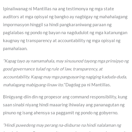
Ipinaliwanag ni Mantillas na ang testimonya ng mga state
auditors at mga opisyal ng bangko ay nagbigay ng mahahalagang
impormasyon hinggil sa hindi pangkaraniwang paraan ng
paglalabas ng pondo ng bayan na nagdudulot ng mga katanungan
kaugnay ng transparency at accountability ng mga opisyal ng
pamahalaan.
“Kapag tayo ay namamahala, may sinusunod tayong mga prinsipyo ng
good governance tulad ng rule of law, transparency, at
accountability. Kapag may mga pangyayaring nagiging kaduda-duda,
mahalagang mabigyang-linaw ito.”
Dagdag pa ni Mantillas.
Binigyang-diin din ng propesor ang command responsibility, kung
saan sinabi niyang hindi maaaring ihiwalay ang pananagutan ng
pinuno ng isang ahensya sa paggamit ng pondo ng gobyerno.
“Hindi puwedeng may perang na-disburse na hindi nalalaman ng