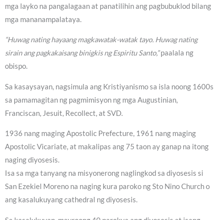
mga layko na pangalagaan at panatilihin ang pagbubuklod bilang
mga mananampalataya.
“Huwag nating hayaang magkawatak-watak tayo. Huwag nating
sirain ang pagkakaisang binigkis ng Espiritu Santo,”
paalala ng
obispo.
Sa kasaysayan, nagsimula ang Kristiyanismo sa isla noong 1600s
sa pamamagitan ng pagmimisyon ng mga Augustinian,
Franciscan, Jesuit, Recollect, at SVD.
1936 nang maging Apostolic Prefecture, 1961 nang maging
Apostolic Vicariate, at makalipas ang 75 taon ay ganap na itong
naging diyosesis.
Isa sa mga tanyang na misyonerong naglingkod sa diyosesis si
San Ezekiel Moreno na naging kura paroko ng Sto Nino Church o
ang kasalukuyang cathedral ng diyosesis.