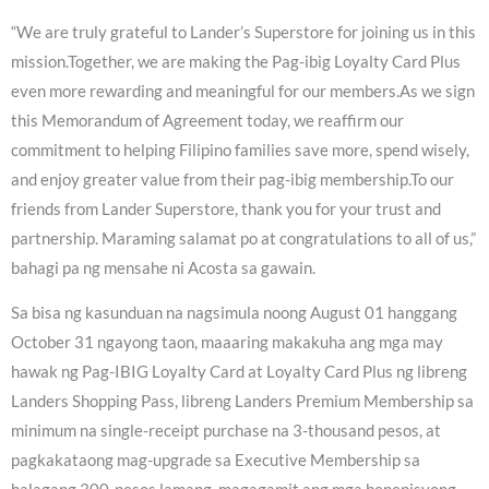
“We are truly grateful to Lander’s Superstore for joining us in this
mission.Together, we are making the Pag-ibig Loyalty Card Plus
even more rewarding and meaningful for our members.As we sign
this Memorandum of Agreement today, we reaffirm our
commitment to helping Filipino families save more, spend wisely,
and enjoy greater value from their pag-ibig membership.To our
friends from Lander Superstore, thank you for your trust and
partnership. Maraming salamat po at congratulations to all of us,”
bahagi pa ng mensahe ni Acosta sa gawain.
Sa bisa ng kasunduan na nagsimula noong August 01 hanggang
October 31 ngayong taon, maaaring makakuha ang mga may
hawak ng Pag-IBIG Loyalty Card at Loyalty Card Plus ng libreng
Landers Shopping Pass, libreng Landers Premium Membership sa
minimum na single-receipt purchase na 3-thousand pesos, at
pagkakataong mag-upgrade sa Executive Membership sa