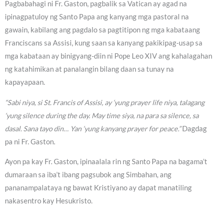
Pagbabahagi ni Fr. Gaston, pagbalik sa Vatican ay agad na
ipinagpatuloy ng Santo Papa ang kanyang mga pastoral na
gawain, kabilang ang pagdalo sa pagtitipon ng mga kabataang
Franciscans sa Assisi, kung saan sa kanyang pakikipag-usap sa
mga kabataan ay binigyang-diin ni Pope Leo XIV ang kahalagahan
ng katahimikan at panalangin bilang daan sa tunay na
kapayapaan.
“Sabi niya, si St. Francis of Assisi, ay ‘yung prayer life niya, talagang
‘yung silence during the day. May time siya, na para sa silence, sa
dasal. Sana tayo din… Yan ‘yung kanyang prayer for peace.”
Dagdag
pa ni Fr. Gaston.
Ayon pa kay Fr. Gaston, ipinaalala rin ng Santo Papa na bagama’t
dumaraan sa iba’t ibang pagsubok ang Simbahan, ang
pananampalataya ng bawat Kristiyano ay dapat manatiling
nakasentro kay Hesukristo.