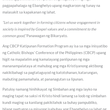
pagpapahalaga ng Ebanghelyo upang magkaroon ng tunay na
malasakit sa kapakanan ng lahat.
“Let us work together in forming citizens whose engagement in
society is inspired by Gospel values and a commitment to the
common good,”
Panawagan ng Bikaryato.
Ang CBCP Katipunan Formation Program ay isa sa mga inisyatibo
ng Catholic Bishops’ Conference of the Philippines (CBCP) upang
higit na mapalalim ang kamalayang panlipunan ng mga
mananampalataya at mahubog ang mga Kristiyanong aktibong
nakikibahagi sa pagtataguyod ng katotohanan, katarungan,
mabuting pamamahala, at pananagutan sa lipunan.
Patuloy namang hinihikayat ng Simbahan ang mga layko na
maging tapat na saksi ni Kristo hindi lamang sa loob ng simbahan
kundi maging sa kanilang pakikilahok sa buhay pampubliko,
bilang pagtugon sa misyong isabuhay ang Ebanghelyo sa lahat ng