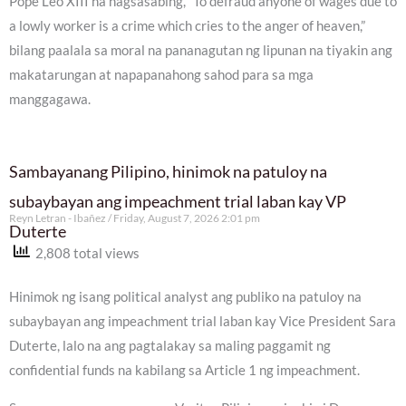
Pope Leo XIII na nagsasabing, “To defraud anyone of wages due to
a lowly worker is a crime which cries to the anger of heaven,”
bilang paalala sa moral na pananagutan ng lipunan na tiyakin ang
makatarungan at napapanahong sahod para sa mga
manggagawa.
Sambayanang Pilipino, hinimok na patuloy na
subaybayan ang impeachment trial laban kay VP
Reyn Letran - Ibañez
Friday, August 7, 2026 2:01 pm
Duterte
2,808 total views
Hinimok ng isang political analyst ang publiko na patuloy na
subaybayan ang impeachment trial laban kay Vice President Sara
Duterte, lalo na ang pagtalakay sa maling paggamit ng
confidential funds na kabilang sa Article 1 ng impeachment.