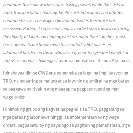
continues to erode workers’ purchasing power, while the costs of
food, transportation, housing, healthcare, education, and utilities
continue to rise. The wage adjustment itself is therefore not
excessive. Rather, it represents only a modest step toward restoring
the dignity of labor and helping workers meet their families’ most
basic needs. To postpone even this limited relief places an
additional burden on those who already bear the greatest weight of
today’s economic challenges,”
ayon sa mensahe ni Bishop Alminaza
Ipinahayag din ng CWS ang pangamba sa legal na implikasyon ng
TRO, na maaaring sumalungat sa layunin ng umiiral na mga batas
sa paggawa na tiyakin ang maagap na pagpapatupad ng mga
wage order.
Hinimok ng grupo ang kagyat na pag-alis sa TRO, paggalang sa
mga batas ng labor laws hinggil sa implementasyon ng wage
orders, pagpapatuloy ng dayalogo sa pagitan ng pamahalaan, mga