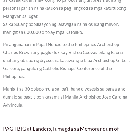
Sa kasalukuyan, mayroong 40 parokya ang diyosesis at isang
personal parish na nakatuon sa paglilingkod sa mga katutubong
Mangyan sa lugar.
Sa kabuuang populasyon ng lalawigan na halos isang milyon,
mahigit sa 800,000 dito ay mga Katoliko.
Pinangunahan ni Papal Nuncio to the Philippines Archbishop
Charles Brown ang pagluklok kay Bishop Cuevas bilang kauna-
unahang obispo ng diyosesis, katuwang si Lipa Archbishop Gilbert
Garcera, pangulo ng Catholic Bishops’ Conference of the
Philippines.
Mahigit sa 30 obispo mula sa iba’t ibang diyosesis sa bansa ang
dumalo sa pagtitipon kasama si Manila Archbishop Jose Cardinal
Advincula.
PAG-IBIG at Landers, lumagda sa Memorandum of