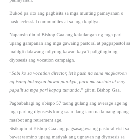
Bukod pa rito ang pagbisita sa mga munting pamayanan o
basic eclessial communities at sa mga kapilya.
Napansin din ni Bishop Gaa ang kakulangan ng mga pari
upang gampanan ang mga gawaing pastoral at pagpapastol sa
mahigit dalawang milyong kawan kaya’t paiigtingin ng
diyosesis ang vocation campaign.
“
Sabi ko sa vocation director, let’s push na sana magkaroon
ng isang bokasyon bawat parokya, para ma-sustain at may
papalit sa mga pari kapag tumanda
,” giit ni Bishop Gaa.
Pagbabahagi ng obispo 57 taong gulang ang average age ng
mga pari ng diyosesis kung saan ilang taon na lamang upang
maabot ang retirement age.
Sisikapin ni Bishop Gaa ang pagsasagawa ng pastoral visit sa
bawat termino upang matiyak ang ugnayan ng diyosesis sa