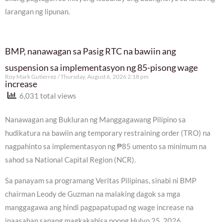
larangan ng lipunan.
BMP, nanawagan sa Pasig RTC na bawiin ang
suspension sa implementasyon ng 85-pisong wage
Roy Mark Gutierrez
Thursday, August 6, 2026 2:18 pm
increase
6,031 total views
Nanawagan ang Bukluran ng Manggagawang Pilipino sa
hudikatura na bawiin ang temporary restraining order (TRO) na
nagpahinto sa implementasyon ng ₱85 umento sa minimum na
sahod sa National Capital Region (NCR).
Sa panayam sa programang Veritas Pilipinas, sinabi ni BMP
chairman Leody de Guzman na malaking dagok sa mga
manggagawa ang hindi pagpapatupad ng wage increase na
inaasahan sanang magkakabisa noong Hulyo 25, 2026.