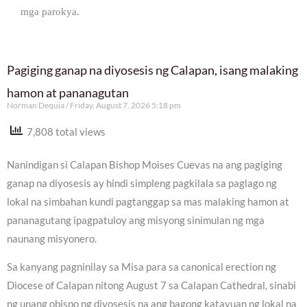
mga parokya.
Pagiging ganap na diyosesis ng Calapan, isang malaking
hamon at pananagutan
Norman Dequia
Friday, August 7, 2026 5:18 pm
7,808 total views
Nanindigan si Calapan Bishop Moises Cuevas na ang pagiging
ganap na diyosesis ay hindi simpleng pagkilala sa paglago ng
lokal na simbahan kundi pagtanggap sa mas malaking hamon at
pananagutang ipagpatuloy ang misyong sinimulan ng mga
naunang misyonero.
Sa kanyang pagninilay sa Misa para sa canonical erection ng
Diocese of Calapan nitong August 7 sa Calapan Cathedral, sinabi
ng unang obispo ng diyosesis na ang bagong katayuan ng lokal na