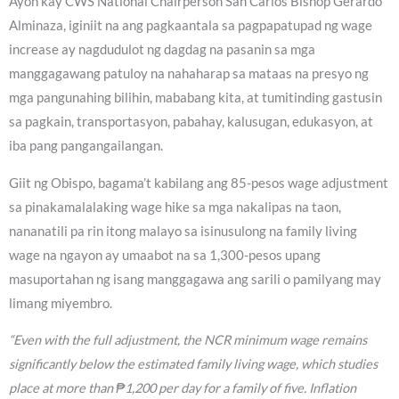
Ayon kay CWS National Chairperson San Carlos Bishop Gerardo
Alminaza, iginiit na ang pagkaantala sa pagpapatupad ng wage
increase ay nagdudulot ng dagdag na pasanin sa mga
manggagawang patuloy na nahaharap sa mataas na presyo ng
mga pangunahing bilihin, mababang kita, at tumitinding gastusin
sa pagkain, transportasyon, pabahay, kalusugan, edukasyon, at
iba pang pangangailangan.
Giit ng Obispo, bagama’t kabilang ang 85-pesos wage adjustment
sa pinakamalalaking wage hike sa mga nakalipas na taon,
nananatili pa rin itong malayo sa isinusulong na family living
wage na ngayon ay umaabot na sa 1,300-pesos upang
masuportahan ng isang manggagawa ang sarili o pamilyang may
limang miyembro.
“Even with the full adjustment, the NCR minimum wage remains
significantly below the estimated family living wage, which studies
place at more than ₱1,200 per day for a family of five. Inflation