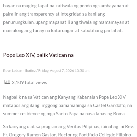
bayan na maging tapat na katiwala ng pondo ng sambayanan at
pairalin ang transparency at integridad sa kanilang
panunungkulan, upang mapanatili ang tiwala ng mamamayan at
maisulong ang tunay na katarungan at kabutihang panlahat.
Pope Leo XIV, balik Vatican na
Reyn Letran - Ibañez
Friday, August 7, 2026 10:50 am
3,109 total views
Nagbalik na sa Vatican ang Kanyang Kabanalan Pope Leo XIV
matapos ang ilang linggong pamamahinga sa Castel Gandolfo, na
summer residence ng mga Santo Papa na nasa labas ng Roma.
Sa kanyang ulat sa programang Veritas Pilipinas, ibinahagi ni Rev.
Fr. Gregory Ramon Gaston, Rector ng Pontificio Collegio Filipino