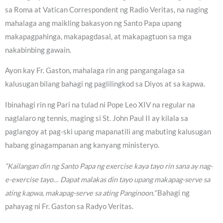
sa Roma at Vatican Correspondent ng Radio Veritas, na naging
mahalaga ang maikling bakasyon ng Santo Papa upang
makapagpahinga, makapagdasal, at makapagtuon sa mga
nakabinbing gawain.
Ayon kay Fr. Gaston, mahalaga rin ang pangangalaga sa
kalusugan bilang bahagi ng paglilingkod sa Diyos at sa kapwa.
Ibinahagi rin ng Pari na tulad ni Pope Leo XIV na regular na
naglalaro ng tennis, maging si St. John Paul II ay kilala sa
paglangoy at pag-ski upang mapanatili ang mabuting kalusugan
habang ginagampanan ang kanyang ministeryo.
“Kailangan din ng Santo Papa ng exercise kaya tayo rin sana ay nag-
e-exercise tayo… Dapat malakas din tayo upang makapag-serve sa
ating kapwa, makapag-serve sa ating Panginoon.”
Bahagi ng
pahayag ni Fr. Gaston sa Radyo Veritas.