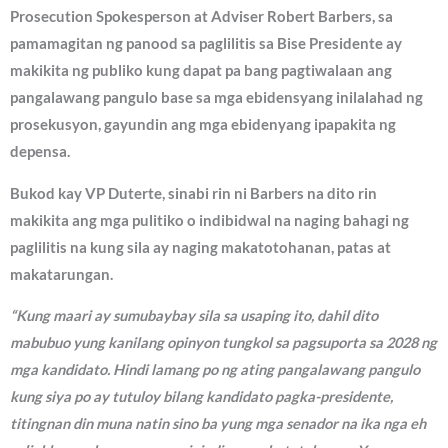
Prosecution Spokesperson at Adviser Robert Barbers, sa
pamamagitan ng panood sa paglilitis sa Bise Presidente ay
makikita ng publiko kung dapat pa bang pagtiwalaan ang
pangalawang pangulo base sa mga ebidensyang inilalahad ng
prosekusyon, gayundin ang mga ebidenyang ipapakita ng
depensa.
Bukod kay VP Duterte, sinabi rin ni Barbers na dito rin
makikita ang mga pulitiko o indibidwal na naging bahagi ng
paglilitis na kung sila ay naging makatotohanan, patas at
makatarungan.
“Kung maari ay sumubaybay sila sa usaping ito, dahil dito
mabubuo yung kanilang opinyon tungkol sa pagsuporta sa 2028 ng
mga kandidato. Hindi lamang po ng ating pangalawang pangulo
kung siya po ay tutuloy bilang kandidato pagka-presidente,
titingnan din muna natin sino ba yung mga senador na ika nga eh