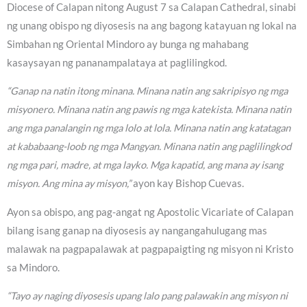
Diocese of Calapan nitong August 7 sa Calapan Cathedral, sinabi
ng unang obispo ng diyosesis na ang bagong katayuan ng lokal na
Simbahan ng Oriental Mindoro ay bunga ng mahabang
kasaysayan ng pananampalataya at paglilingkod.
“Ganap na natin itong minana. Minana natin ang sakripisyo ng mga
misyonero. Minana natin ang pawis ng mga katekista. Minana natin
ang mga panalangin ng mga lolo at lola. Minana natin ang katatagan
at kababaang-loob ng mga Mangyan. Minana natin ang paglilingkod
ng mga pari, madre, at mga layko. Mga kapatid, ang mana ay isang
misyon. Ang mina ay misyon,”
ayon kay Bishop Cuevas.
Ayon sa obispo, ang pag-angat ng Apostolic Vicariate of Calapan
bilang isang ganap na diyosesis ay nangangahulugang mas
malawak na pagpapalawak at pagpapaigting ng misyon ni Kristo
sa Mindoro.
“Tayo ay naging diyosesis upang lalo pang palawakin ang misyon ni