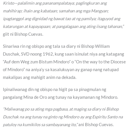
Kristo—palalimin ang pananampalataya; paglingkuran ang
mahihirap; ihain ang kabataan; samahan ang mga Mangyan;
ipagtanggol ang dignidad ng bawat tao at ng pamilya; itaguyod ang
katarungan at kapayapaan; at pangalagaan ang ating iisang tahanan,”
giit ni Bishop Cuevas.
Sinariwa rin ng obispo ang tala sa diary ni Bishop William
Duschak, SVD noong 1962, kung saan isinulat niya ang katagang
“Auf dem Weg zum Bistum Mindoro” o “On the way to the Diocese
of Mindoro” na aniya’y sa kasalukuyan ay ganap nang natupad
makalipas ang mahigit anim na dekada.
Ipinaliwanag din ng obispo na higit pa sa pinagmulan ng
pangalang Mina de Oro ang tunay na kayamanan ng Mindoro.
“Maliwanag po sa ating mga pagbasa, at maging sa diary ni Bishop
Duschak na ang tunay na ginto ng Mindoro ay ang Espiritu Santo na
patuloy na kumikilos sa sambayanang ito,”
ani Bishop Cuevas.