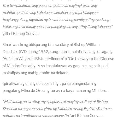
Kristo—palalimin ang pananampalataya; paglingkuran ang
mahihirap; ihain ang kabataan; samahan ang mga Mangyan;
ipagtanggol ang dignidad ng bawat tao at ng pamilya; itaguyod ang
katarungan at kapayapaan; at pangalagaan ang ating iisang tahanan,”
giit ni Bishop Cuevas.
Sinariwa rin ng obispo ang tala sa diary ni Bishop William
Duschak, SVD noong 1962, kung saan isinulat niya ang katagang
“Auf dem Weg zum Bistum Mindoro” o “On the way to the Diocese
of Mindoro” na aniya’y sa kasalukuyan ay ganap nang natupad
makalipas ang mahigit anim na dekada.
Ipinaliwanag din ng obispo na higit pa sa pinagmulan ng
pangalang Mina de Oro ang tunay na kayamanan ng Mindoro.
“Maliwanag po sa ating mga pagbasa, at maging sa diary ni Bishop
Duschak na ang tunay na ginto ng Mindoro ay ang Espiritu Santo na
patuloy na kumikilos sa sambayanang ito,”
ani Bishop Cuevas.