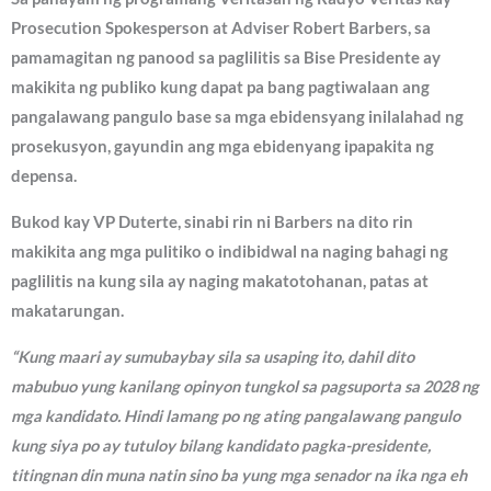
Prosecution Spokesperson at Adviser Robert Barbers, sa
pamamagitan ng panood sa paglilitis sa Bise Presidente ay
makikita ng publiko kung dapat pa bang pagtiwalaan ang
pangalawang pangulo base sa mga ebidensyang inilalahad ng
prosekusyon, gayundin ang mga ebidenyang ipapakita ng
depensa.
Bukod kay VP Duterte, sinabi rin ni Barbers na dito rin
makikita ang mga pulitiko o indibidwal na naging bahagi ng
paglilitis na kung sila ay naging makatotohanan, patas at
makatarungan.
“Kung maari ay sumubaybay sila sa usaping ito, dahil dito
mabubuo yung kanilang opinyon tungkol sa pagsuporta sa 2028 ng
mga kandidato. Hindi lamang po ng ating pangalawang pangulo
kung siya po ay tutuloy bilang kandidato pagka-presidente,
titingnan din muna natin sino ba yung mga senador na ika nga eh