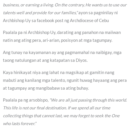
business, or earning a living. On the contrary, He wants us to use our
talents well and provide for our families,”
ayon sa pagninilay ni
Archbishop Uy sa facebook post ng Archdiocese of Cebu
Paalala pa ni Archbishop Uy, darating ang panahon na maiiwan
natin ang ating pera, ari-arian, posisyon at mga tagumpay.
Ang tunay na kayamanan ay ang pagmamahal na naibigay, mga
taong natulungan at ang katapatan sa Diyos.
Kaya hinikayat niya ang lahat na magsikap at gamitin nang
mabuti ang kanilang mga talento, ngunit huwag hayaang ang pera
at tagumpay ang mangibabaw sa ating buhay.
Paalala pa ng arsobispo,
“We are all just passing through this world.
This life is not our final destination. If we spend all our time
collecting things that cannot last, we may forget to seek the One
who lasts forever.”