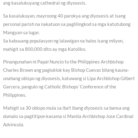
ang kasalukuyang cathedral ng diyosesis.
Sa kasalukuyan, mayroong 40 parokya ang diyosesis at isang
personal parish na nakatuon sa paglilingkod sa mga katutubong
Mangyan sa lugar.
Sa kabuuang populasyon ng lalawigan na halos isang milyon,
mahigit sa 800,000 dito ay mga Katoliko.
Pinangunahan ni Papal Nuncio to the Philippines Archbishop
Charles Brown ang pagluklok kay Bishop Cuevas bilang kauna-
unahang obispo ng diyosesis, katuwang si Lipa Archbishop Gilbert
Garcera, pangulo ng Catholic Bishops’ Conference of the
Philippines.
Mahigit sa 30 obispo mula sa iba’t ibang diyosesis sa bansa ang
dumalo sa pagtitipon kasama si Manila Archbishop Jose Cardinal
Advincula.