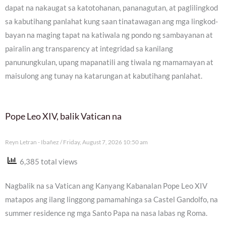
dapat na nakaugat sa katotohanan, pananagutan, at paglilingkod
sa kabutihang panlahat kung saan tinatawagan ang mga lingkod-
bayan na maging tapat na katiwala ng pondo ng sambayanan at
pairalin ang transparency at integridad sa kanilang
panunungkulan, upang mapanatili ang tiwala ng mamamayan at
maisulong ang tunay na katarungan at kabutihang panlahat.
Pope Leo XIV, balik Vatican na
Reyn Letran - Ibañez
Friday, August 7, 2026 10:50 am
6,385 total views
Nagbalik na sa Vatican ang Kanyang Kabanalan Pope Leo XIV
matapos ang ilang linggong pamamahinga sa Castel Gandolfo, na
summer residence ng mga Santo Papa na nasa labas ng Roma.