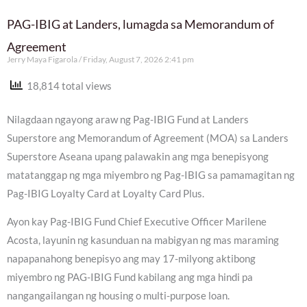
PAG-IBIG at Landers, lumagda sa Memorandum of
Agreement
Jerry Maya Figarola
Friday, August 7, 2026 2:41 pm
18,814 total views
Nilagdaan ngayong araw ng Pag-IBIG Fund at Landers
Superstore ang Memorandum of Agreement (MOA) sa Landers
Superstore Aseana upang palawakin ang mga benepisyong
matatanggap ng mga miyembro ng Pag-IBIG sa pamamagitan ng
Pag-IBIG Loyalty Card at Loyalty Card Plus.
Ayon kay Pag-IBIG Fund Chief Executive Officer Marilene
Acosta, layunin ng kasunduan na mabigyan ng mas maraming
napapanahong benepisyo ang may 17-milyong aktibong
miyembro ng PAG-IBIG Fund kabilang ang mga hindi pa
nangangailangan ng housing o multi-purpose loan.