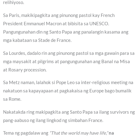
relihiyoso.
Sa Paris, makikipagkita ang pinunong pastol kay French
President Emmanuel Macron at bibisita sa UNESCO.
Pangungunahan din ng Santo Papa ang panalangin kasama ang
mga kabataan sa Stade de France.
Sa Lourdes, dadalo rin ang pinunong pastol sa mga gawain para sa
mga maysakit at pilgrims at pangungunahan ang Banal na Misa
at Rosary procession.
Sa Metz naman, lalahok si Pope Leo sa inter-religious meeting na
nakatuon sa kapayapaan at pagkakaisa ng Europe bago bumalik
sa Rome.
Nakatakda ring makipagkita ang Santo Papa sa ilang survivors ng
pang-aabuso ng ilang lingkod ng simbahan France.
Tema ng pagdalaw ang
“That the world may have life,”
na