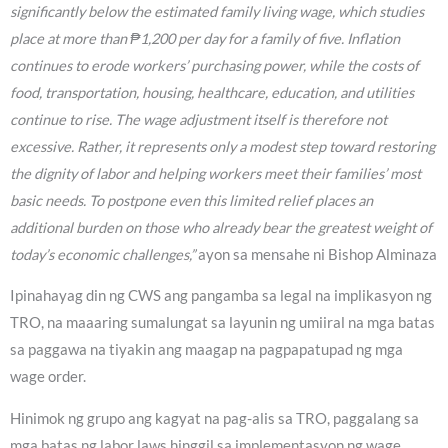
significantly below the estimated family living wage, which studies
place at more than ₱1,200 per day for a family of five. Inflation
continues to erode workers’ purchasing power, while the costs of
food, transportation, housing, healthcare, education, and utilities
continue to rise. The wage adjustment itself is therefore not
excessive. Rather, it represents only a modest step toward restoring
the dignity of labor and helping workers meet their families’ most
basic needs. To postpone even this limited relief places an
additional burden on those who already bear the greatest weight of
today’s economic challenges,”
ayon sa mensahe ni Bishop Alminaza
Ipinahayag din ng CWS ang pangamba sa legal na implikasyon ng
TRO, na maaaring sumalungat sa layunin ng umiiral na mga batas
sa paggawa na tiyakin ang maagap na pagpapatupad ng mga
wage order.
Hinimok ng grupo ang kagyat na pag-alis sa TRO, paggalang sa
mga batas ng labor laws hinggil sa implementasyon ng wage