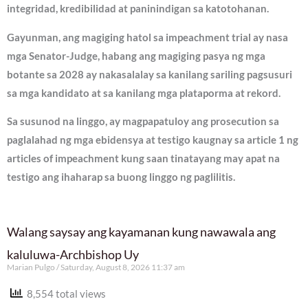
integridad, kredibilidad at paninindigan sa katotohanan.
Gayunman, ang magiging hatol sa impeachment trial ay nasa
mga Senator-Judge, habang ang magiging pasya ng mga
botante sa 2028 ay nakasalalay sa kanilang sariling pagsusuri
sa mga kandidato at sa kanilang mga plataporma at rekord.
Sa susunod na linggo, ay magpapatuloy ang prosecution sa
paglalahad ng mga ebidensya at testigo kaugnay sa article 1 ng
articles of impeachment kung saan tinatayang may apat na
testigo ang ihaharap sa buong linggo ng paglilitis.
Walang saysay ang kayamanan kung nawawala ang
kaluluwa-Archbishop Uy
Marian Pulgo
Saturday, August 8, 2026 11:37 am
8,554 total views