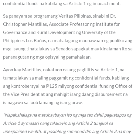
confidential funds na kabilang sa Article 1 ng impeachment.
Sa panayam sa programang Veritas Pilipinas, sinabi ni Dr.
Christopher Mantillas, Associate Professor ng Institute for
Governance and Rural Development ng University of the
Philippines Los Baños, na mahalagang maunawaan ng publiko ang
mga isyung tinatalakay sa Senado sapagkat may kinalaman ito sa
pananagutan ng mga opisyal ng pamahalaan.
Ayon kay Mantillas, nakatuon na ang paglilitis sa Article 1, na
tumatalakay sa maling paggamit ng confidential funds, kabilang
ang kontrobersyal na ₱125 milyong confidential fund ng Office of
the Vice President at ang mahigit isang daang disbursement na
isinagawa sa loob lamang ng isang araw.
“Napakahalaga na masubaybayan ito ng mga tao dahil pagkatapos ng
Article 1 ay maaari nang talakayin ang Article 2 tungkol sa
unexplained wealth, at posibleng sumunod din ang Article 3 na may