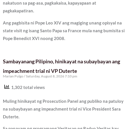
nakatuon sa pag-asa, pagkakaisa, kapayapaan at
pagkakapatiran.
Ang pagbisita ni Pope Leo XIV ang magiging unang opisyal na
state visit ng isang Santo Papa sa France mula nang bumisita si
Pope Benedict XVI noong 2008.
Sambayanang Pilipino, hinikayat na subaybayan ang
impeachment trial ni VP Duterte
Marian Pulgo
Saturday, August 8, 2026 7:10 pm
1,302 total views
Muling hinikayat ng Prosecution Panel ang publiko na patuloy
na subaybayan ang impeachment trial ni Vice President Sara
Duterte.
Sa panayam ng programang Veritasan ng Radyo Veritas kay