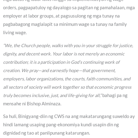
orders, pagpapatuloy ng dayalogo sa pagitan ng pamahalaan, mga
employer at labor groups, at pagsusulong ng mga tunay na
pagbabagong maglalapit sa minimum wage sa tunay na family
living wage.
“We, the Church people, walks with you in your struggle for justice,
dignity, and decent work. Your labor is not merely an economic
contribution; it is a participation in God’s continuing work of
creation. We pray—and earnestly hope—that government,
employers, labor organizations, the courts, faith communities, and
all sectors of society will work together so that economic progress
truly becomes inclusive, just, and life-giving for all,”
bahagi pa ng
mensahe ni Bishop Alminaza.
Sa huli, Binigyang-diin ng CWS na ang makatarungang suweldo ay
hindi lamang usaping pang-ekonomiya kundi usapin din ng
dignidad ng tao at panlipunang katarungan.