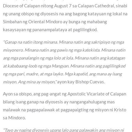
Diocese of Calapan nitong August 7 sa Calapan Cathedral, sinabi
ng unang obispo ng diyosesis na ang bagong katayuan ng lokal na
Simbahan ng Oriental Mindoro ay bunga ng mahabang
kasaysayan ng pananampalataya at paglilingkod.
“Ganap na natin itong minana. Minana natin ang sakripisyo ng mga
misyonero. Minana natin ang pawis ng mga katekista. Minana natin
ang mga panalangin ng mga lolo at lola. Minana natin ang katatagan
at kababaang-loob ng mga Mangyan. Minana natin ang paglilingkod
ng mga pari, madre, at mga layko. Mga kapatid, ang mana ay isang
misyon. Ang mina ay misyon,”
ayon kay Bishop Cuevas.
Ayon sa obispo, ang pag-angat ng Apostolic Vicariate of Calapan
bilang isang ganap na diyosesis ay nangangahulugang mas
malawak na pagpapalawak at pagpapaigting ng misyon ni Kristo
sa Mindoro.
“Tayo ay naging diyosesis upang lalo pang palawakin ang misyon ni