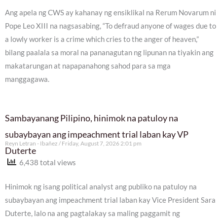
Ang apela ng CWS ay kahanay ng ensiklikal na Rerum Novarum ni
Pope Leo XIII na nagsasabing, “To defraud anyone of wages due to
a lowly worker is a crime which cries to the anger of heaven,”
bilang paalala sa moral na pananagutan ng lipunan na tiyakin ang
makatarungan at napapanahong sahod para sa mga
manggagawa.
Sambayanang Pilipino, hinimok na patuloy na
subaybayan ang impeachment trial laban kay VP
Reyn Letran - Ibañez
Friday, August 7, 2026 2:01 pm
Duterte
6,438 total views
Hinimok ng isang political analyst ang publiko na patuloy na
subaybayan ang impeachment trial laban kay Vice President Sara
Duterte, lalo na ang pagtalakay sa maling paggamit ng