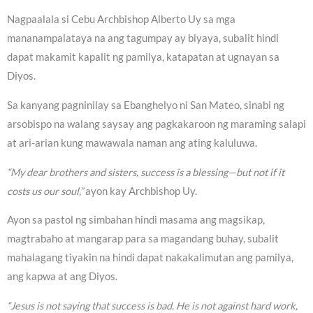
Nagpaalala si Cebu Archbishop Alberto Uy sa mga
mananampalataya na ang tagumpay ay biyaya, subalit hindi
dapat makamit kapalit ng pamilya, katapatan at ugnayan sa
Diyos.
Sa kanyang pagninilay sa Ebanghelyo ni San Mateo, sinabi ng
arsobispo na walang saysay ang pagkakaroon ng maraming salapi
at ari-arian kung mawawala naman ang ating kaluluwa.
“My dear brothers and sisters, success is a blessing—but not if it
costs us our soul,”
ayon kay Archbishop Uy.
Ayon sa pastol ng simbahan hindi masama ang magsikap,
magtrabaho at mangarap para sa magandang buhay, subalit
mahalagang tiyakin na hindi dapat nakakalimutan ang pamilya,
ang kapwa at ang Diyos.
“Jesus is not saying that success is bad. He is not against hard work,