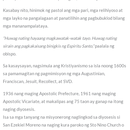
Kasabay nito, hinimok ng pastol ang mga pari, mga relihiyoso at
mga layko na pangalagaan at panatilihin ang pagbubuklod bilang
mga mananampalataya.
“Huwag nating hayaang magkawatak-watak tayo. Huwag nating
sirain ang pagkakaisang binigkis ng Espiritu Santo,”
paalala ng
obispo.
Sa kasaysayan, nagsimula ang Kristiyanismo sa isla noong 1600s
sa pamamagitan ng pagmimisyon ng mga Augustinian,
Franciscan, Jesuit, Recollect, at SVD.
1936 nang maging Apostolic Prefecture, 1961 nang maging
Apostolic Vicariate, at makalipas ang 75 taon ay ganap na itong
naging diyosesis.
Isa sa mga tanyang na misyonerong naglingkod sa diyosesis si
San Ezekiel Moreno na naging kura paroko ng Sto Nino Church o