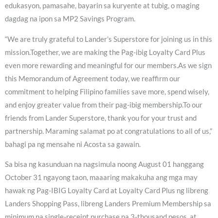
edukasyon, pamasahe, bayarin sa kuryente at tubig, o maging
dagdag na ipon sa MP2 Savings Program.
“We are truly grateful to Lander’s Superstore for joining us in this
mission.Together, we are making the Pag-ibig Loyalty Card Plus
even more rewarding and meaningful for our members.As we sign
this Memorandum of Agreement today, we reaffirm our
commitment to helping Filipino families save more, spend wisely,
and enjoy greater value from their pag-ibig membership.To our
friends from Lander Superstore, thank you for your trust and
partnership. Maraming salamat po at congratulations to all of us,”
bahagi pa ng mensahe ni Acosta sa gawain.
Sa bisa ng kasunduan na nagsimula noong August 01 hanggang
October 31 ngayong taon, maaaring makakuha ang mga may
hawak ng Pag-IBIG Loyalty Card at Loyalty Card Plus ng libreng
Landers Shopping Pass, libreng Landers Premium Membership sa
minimum na single-receipt purchase na 3-thousand pesos, at