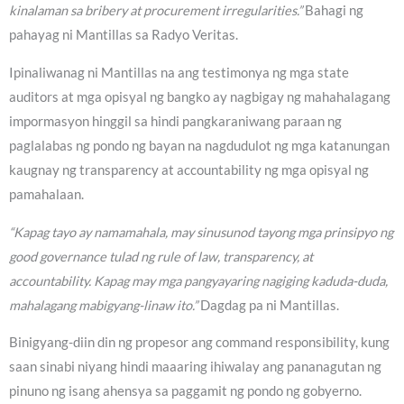
kinalaman sa bribery at procurement irregularities.”
Bahagi ng
pahayag ni Mantillas sa Radyo Veritas.
Ipinaliwanag ni Mantillas na ang testimonya ng mga state
auditors at mga opisyal ng bangko ay nagbigay ng mahahalagang
impormasyon hinggil sa hindi pangkaraniwang paraan ng
paglalabas ng pondo ng bayan na nagdudulot ng mga katanungan
kaugnay ng transparency at accountability ng mga opisyal ng
pamahalaan.
“Kapag tayo ay namamahala, may sinusunod tayong mga prinsipyo ng
good governance tulad ng rule of law, transparency, at
accountability. Kapag may mga pangyayaring nagiging kaduda-duda,
mahalagang mabigyang-linaw ito.”
Dagdag pa ni Mantillas.
Binigyang-diin din ng propesor ang command responsibility, kung
saan sinabi niyang hindi maaaring ihiwalay ang pananagutan ng
pinuno ng isang ahensya sa paggamit ng pondo ng gobyerno.