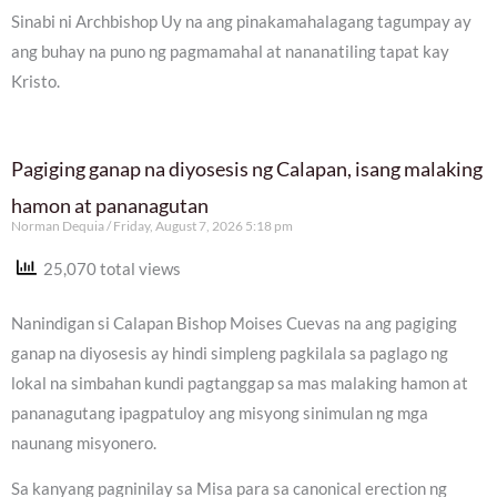
Sinabi ni Archbishop Uy na ang pinakamahalagang tagumpay ay
ang buhay na puno ng pagmamahal at nananatiling tapat kay
Kristo.
Pagiging ganap na diyosesis ng Calapan, isang malaking
hamon at pananagutan
Norman Dequia
Friday, August 7, 2026 5:18 pm
25,070 total views
Nanindigan si Calapan Bishop Moises Cuevas na ang pagiging
ganap na diyosesis ay hindi simpleng pagkilala sa paglago ng
lokal na simbahan kundi pagtanggap sa mas malaking hamon at
pananagutang ipagpatuloy ang misyong sinimulan ng mga
naunang misyonero.
Sa kanyang pagninilay sa Misa para sa canonical erection ng