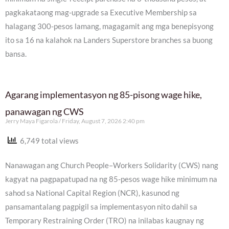
pagkakataong mag-upgrade sa Executive Membership sa
halagang 300-pesos lamang, magagamit ang mga benepisyong
ito sa 16 na kalahok na Landers Superstore branches sa buong
bansa.
Agarang implementasyon ng 85-pisong wage hike,
panawagan ng CWS
Jerry Maya Figarola
Friday, August 7, 2026 2:40 pm
6,749 total views
Nanawagan ang Church People–Workers Solidarity (CWS) nang
kagyat na pagpapatupad na ng 85-pesos wage hike minimum na
sahod sa National Capital Region (NCR), kasunod ng
pansamantalang pagpigil sa implementasyon nito dahil sa
Temporary Restraining Order (TRO) na inilabas kaugnay ng