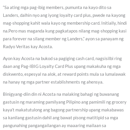
“Sa ating mga pag-ibig members, pumunta na kayo dito sa
Landers, dalhin nyo ang iyong loyalty card plus, pwede na kayong
mag-shopping kahit wala kayo ng membership card. Initially, hindi
na.Pero mas maganda kung pagkatapos nilang mag-shopping kasi
para forever na silang member ng Landers,” ayon sa panayam ng
Radyo Veritas kay Acosta.
Ayon kay Acosta na bukod sa pagiging cash card, nagsisilbi ring
daan ang Pag-IBIG Loyalty Card Plus upang makakuha ng mga
diskwento, espesyal na alok, at reward points mula sa lumalawak
na hanay ng mga partner establishments ng ahensya.
Binigyang-diin din ni Acosta na malaking bahagi ng buwanang
gastusin ng maraming pamilyang Pilipino ang pamimili ng grocery
kaya’t makatutulong ang bagong partnership upang makabawas
sa kanilang gastusin dahil ang bawat pisong matitipid sa mga
pangunahing pangangailangan ay maaaring mailaan sa