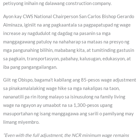
petisyong inihain ng dalawang construction company.
Ayon kay CWS National Chairperson San Carlos Bishop Gerardo
Alminaza, iginiit na ang pagkaantala sa pagpapatupad ng wage
increase ay nagdudulot ng dagdag na pasanin sa mga
manggagawang patuloy na nahaharap sa mataas na presyo ng
mga pangunahing bilihin, mababang kita, at tumitinding gastusin
sa pagkain, transportasyon, pabahay, kalusugan, edukasyon, at
iba pang pangangailangan.
Giit ng Obispo, bagama’t kabilang ang 85-pesos wage adjustment
sa pinakamalalaking wage hike sa mga nakalipas na taon,
nananatili pa rin itong malayo sa isinusulong na family living
wage na ngayon ay umaabot na sa 1,300-pesos upang
masuportahan ng isang manggagawa ang sarili o pamilyang may
limang miyembro.
“Even with the full adjustment, the NCR minimum wage remains