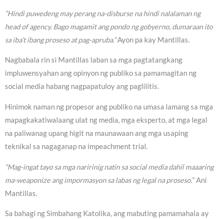
“Hindi puwedeng may perang na-disburse na hindi nalalaman ng
head of agency. Bago magamit ang pondo ng gobyerno, dumaraan ito
sa iba’t ibang proseso at pag-apruba.”
Ayon pa kay Mantillas.
Nagbabala rin si Mantillas laban sa mga pagtatangkang
impluwensyahan ang opinyon ng publiko sa pamamagitan ng
social media habang nagpapatuloy ang paglilitis.
Hinimok naman ng propesor ang publiko na umasa lamang sa mga
mapagkakatiwalaang ulat ng media, mga eksperto, at mga legal
na paliwanag upang higit na maunawaan ang mga usaping
teknikal sa nagaganap na impeachment trial.
“Mag-ingat tayo sa mga naririnig natin sa social media dahil maaaring
ma-weaponize ang impormasyon sa labas ng legal na proseso.
” Ani
Mantillas.
Sa bahagi ng Simbahang Katolika, ang mabuting pamamahala ay