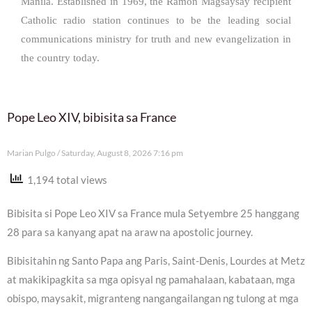
Manila. Established in 1969, the Ramon Magsaysay recipient
Catholic radio station continues to be the leading social
communications ministry for truth and new evangelization in
the country today.
Pope Leo XIV, bibisita sa France
Marian Pulgo
Saturday, August 8, 2026 7:16 pm
1,194 total views
Bibisita si Pope Leo XIV sa France mula Setyembre 25 hanggang
28 para sa kanyang apat na araw na apostolic journey.
Bibisitahin ng Santo Papa ang Paris, Saint-Denis, Lourdes at Metz
at makikipagkita sa mga opisyal ng pamahalaan, kabataan, mga
obispo, maysakit, migranteng nangangailangan ng tulong at mga