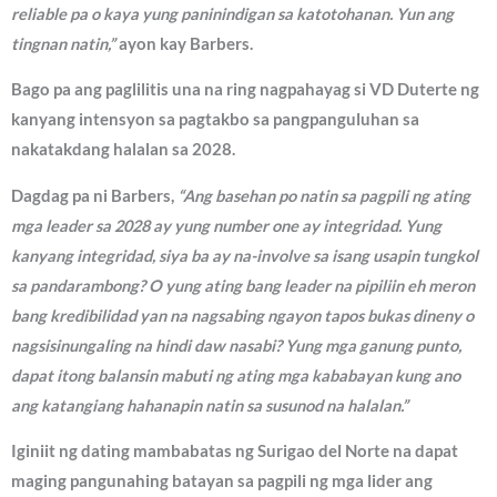
reliable pa o kaya yung paninindigan sa katotohanan. Yun ang
tingnan natin,”
ayon kay Barbers.
Bago pa ang paglilitis una na ring nagpahayag si VD Duterte ng
kanyang intensyon sa pagtakbo sa pangpanguluhan sa
nakatakdang halalan sa 2028.
Dagdag pa ni Barbers,
“Ang basehan po natin sa pagpili ng ating
mga leader sa 2028 ay yung number one ay integridad. Yung
kanyang integridad, siya ba ay na-involve sa isang usapin tungkol
sa pandarambong? O yung ating bang leader na pipiliin eh meron
bang kredibilidad yan na nagsabing ngayon tapos bukas dineny o
nagsisinungaling na hindi daw nasabi? Yung mga ganung punto,
dapat itong balansin mabuti ng ating mga kababayan kung ano
ang katangiang hahanapin natin sa susunod na halalan.”
Iginiit ng dating mambabatas ng Surigao del Norte na dapat
maging pangunahing batayan sa pagpili ng mga lider ang