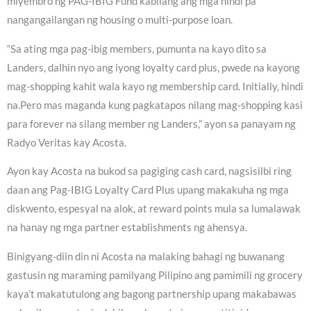
miyembro ng PAG-IBIG Fund kabilang ang mga hindi pa
nangangailangan ng housing o multi-purpose loan.
“Sa ating mga pag-ibig members, pumunta na kayo dito sa
Landers, dalhin nyo ang iyong loyalty card plus, pwede na kayong
mag-shopping kahit wala kayo ng membership card. Initially, hindi
na.Pero mas maganda kung pagkatapos nilang mag-shopping kasi
para forever na silang member ng Landers,” ayon sa panayam ng
Radyo Veritas kay Acosta.
Ayon kay Acosta na bukod sa pagiging cash card, nagsisilbi ring
daan ang Pag-IBIG Loyalty Card Plus upang makakuha ng mga
diskwento, espesyal na alok, at reward points mula sa lumalawak
na hanay ng mga partner establishments ng ahensya.
Binigyang-diin din ni Acosta na malaking bahagi ng buwanang
gastusin ng maraming pamilyang Pilipino ang pamimili ng grocery
kaya’t makatutulong ang bagong partnership upang makabawas