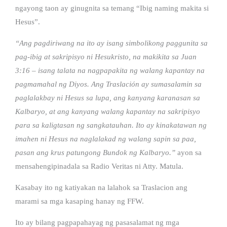
ngayong taon ay ginugnita sa temang “Ibig naming makita si
Hesus”.
“Ang pagdiriwang na ito ay isang simbolikong paggunita sa
pag-ibig at sakripisyo ni Hesukristo, na makikita sa Juan
3:16 – isang talata na nagpapakita ng walang kapantay na
pagmamahal ng Diyos. Ang Traslación ay sumasalamin sa
paglalakbay ni Hesus sa lupa, ang kanyang karanasan sa
Kalbaryo, at ang kanyang walang kapantay na sakripisyo
para sa kaligtasan ng sangkatauhan. Ito ay kinakatawan ng
imahen ni Hesus na naglalakad ng walang sapin sa paa,
pasan ang krus patungong Bundok ng Kalbaryo.”
ayon sa
mensahengipinadala sa Radio Veritas ni Atty. Matula.
Kasabay ito ng katiyakan na lalahok sa Traslacion ang
marami sa mga kasaping hanay ng FFW.
Ito ay bilang pagpapahayag ng pasasalamat ng mga