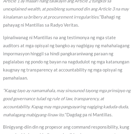
Article 1 ay maaari nang talakayin ang Article 2 tungkol sa
unexplained wealth, at posibleng sumunod din ang Article 3 na may
kinalaman sa bribery at procurement irregularities.”
Bahagi ng
pahayag ni Mantillas sa Radyo Veritas.
Ipinaliwanag ni Mantillas na ang testimonya ng mga state
auditors at mga opisyal ng bangko ay nagbigay ng mahahalagang
impormasyon hinggil sa hindi pangkaraniwang paraan ng
paglalabas ng pondo ng bayan na nagdudulot ng mga katanungan
kaugnay ng transparency at accountability ng mga opisyal ng
pamahalaan.
“Kapag tayo ay namamahala, may sinusunod tayong mga prinsipyo ng
good governance tulad ng rule of law, transparency, at
accountability. Kapag may mga pangyayaring nagiging kaduda-duda,
mahalagang mabigyang-linaw ito.”
Dagdag pa ni Mantillas.
Binigyang-diin din ng propesor ang command responsibility, kung