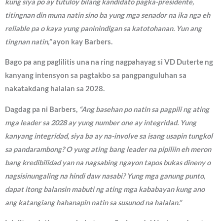
kung siya po ay tutuloy bilang kandidato pagka-presidente,
titingnan din muna natin sino ba yung mga senador na ika nga eh
reliable pa o kaya yung paninindigan sa katotohanan. Yun ang
tingnan natin,”
ayon kay Barbers.
Bago pa ang paglilitis una na ring nagpahayag si VD Duterte ng
kanyang intensyon sa pagtakbo sa pangpanguluhan sa
nakatakdang halalan sa 2028.
Dagdag pa ni Barbers,
“Ang basehan po natin sa pagpili ng ating
mga leader sa 2028 ay yung number one ay integridad. Yung
kanyang integridad, siya ba ay na-involve sa isang usapin tungkol
sa pandarambong? O yung ating bang leader na pipiliin eh meron
bang kredibilidad yan na nagsabing ngayon tapos bukas dineny o
nagsisinungaling na hindi daw nasabi? Yung mga ganung punto,
dapat itong balansin mabuti ng ating mga kababayan kung ano
ang katangiang hahanapin natin sa susunod na halalan.”