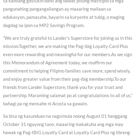
sa kanilang gastusin dahil ang bawat pisong matitipid sa mga
pangunahing pangangailangan ay maaaring mailaan sa
edukasyon, pamasahe, bayarin sa kuryente at tubig, o maging
dagdag na ipon sa MP2 Savings Program.
“We are truly grateful to Lander’s Superstore for joining us in this
mission.Together, we are making the Pag-ibig Loyalty Card Plus
even more rewarding and meaningful for our members.As we sign
this Memorandum of Agreement today, we reaffirm our
commitment to helping Filipino families save more, spend wisely,
and enjoy greater value from their pag-ibig membership.To our
friends from Lander Superstore, thank you for your trust and
partnership. Maraming salamat po at congratulations to all of us,”
bahagi pa ng mensahe ni Acosta sa gawain.
Sa bisa ng kasunduan na nagsimula noong August 01 hanggang
October 31 ngayong taon, maaaring makakuha ang mga may
hawak ng Pag-IBIG Loyalty Card at Loyalty Card Plus ng libreng