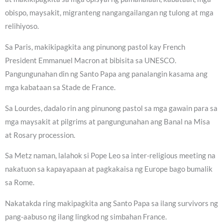
obispo, maysakit, migranteng nangangailangan ng tulong at mga
relihiyoso.
Sa Paris, makikipagkita ang pinunong pastol kay French
President Emmanuel Macron at bibisita sa UNESCO.
Pangungunahan din ng Santo Papa ang panalangin kasama ang
mga kabataan sa Stade de France.
Sa Lourdes, dadalo rin ang pinunong pastol sa mga gawain para sa
mga maysakit at pilgrims at pangungunahan ang Banal na Misa
at Rosary procession.
Sa Metz naman, lalahok si Pope Leo sa inter-religious meeting na
nakatuon sa kapayapaan at pagkakaisa ng Europe bago bumalik
sa Rome.
Nakatakda ring makipagkita ang Santo Papa sa ilang survivors ng
pang-aabuso ng ilang lingkod ng simbahan France.