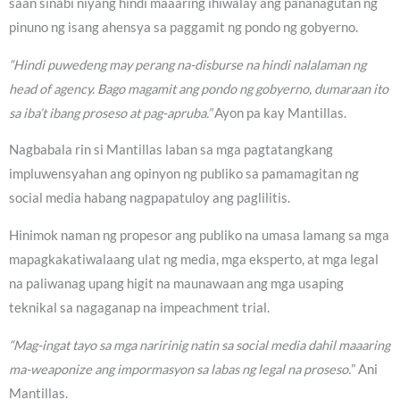
saan sinabi niyang hindi maaaring ihiwalay ang pananagutan ng
pinuno ng isang ahensya sa paggamit ng pondo ng gobyerno.
“Hindi puwedeng may perang na-disburse na hindi nalalaman ng
head of agency. Bago magamit ang pondo ng gobyerno, dumaraan ito
sa iba’t ibang proseso at pag-apruba.”
Ayon pa kay Mantillas.
Nagbabala rin si Mantillas laban sa mga pagtatangkang
impluwensyahan ang opinyon ng publiko sa pamamagitan ng
social media habang nagpapatuloy ang paglilitis.
Hinimok naman ng propesor ang publiko na umasa lamang sa mga
mapagkakatiwalaang ulat ng media, mga eksperto, at mga legal
na paliwanag upang higit na maunawaan ang mga usaping
teknikal sa nagaganap na impeachment trial.
“Mag-ingat tayo sa mga naririnig natin sa social media dahil maaaring
ma-weaponize ang impormasyon sa labas ng legal na proseso.
” Ani
Mantillas.