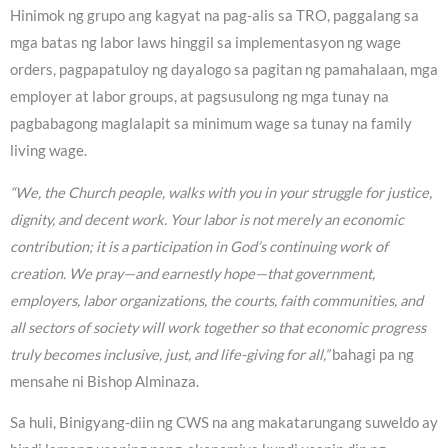
Hinimok ng grupo ang kagyat na pag-alis sa TRO, paggalang sa
mga batas ng labor laws hinggil sa implementasyon ng wage
orders, pagpapatuloy ng dayalogo sa pagitan ng pamahalaan, mga
employer at labor groups, at pagsusulong ng mga tunay na
pagbabagong maglalapit sa minimum wage sa tunay na family
living wage.
“We, the Church people, walks with you in your struggle for justice,
dignity, and decent work. Your labor is not merely an economic
contribution; it is a participation in God’s continuing work of
creation. We pray—and earnestly hope—that government,
employers, labor organizations, the courts, faith communities, and
all sectors of society will work together so that economic progress
truly becomes inclusive, just, and life-giving for all,”
bahagi pa ng
mensahe ni Bishop Alminaza.
Sa huli, Binigyang-diin ng CWS na ang makatarungang suweldo ay