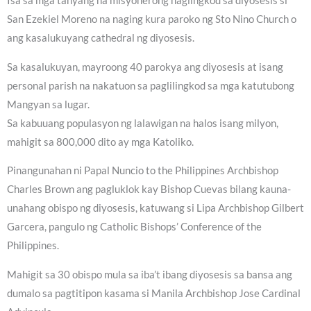
Isa sa mga tanyang na misyonerong naglingkod sa diyosesis si
San Ezekiel Moreno na naging kura paroko ng Sto Nino Church o
ang kasalukuyang cathedral ng diyosesis.
Sa kasalukuyan, mayroong 40 parokya ang diyosesis at isang
personal parish na nakatuon sa paglilingkod sa mga katutubong
Mangyan sa lugar.
Sa kabuuang populasyon ng lalawigan na halos isang milyon,
mahigit sa 800,000 dito ay mga Katoliko.
Pinangunahan ni Papal Nuncio to the Philippines Archbishop
Charles Brown ang pagluklok kay Bishop Cuevas bilang kauna-
unahang obispo ng diyosesis, katuwang si Lipa Archbishop Gilbert
Garcera, pangulo ng Catholic Bishops’ Conference of the
Philippines.
Mahigit sa 30 obispo mula sa iba’t ibang diyosesis sa bansa ang
dumalo sa pagtitipon kasama si Manila Archbishop Jose Cardinal