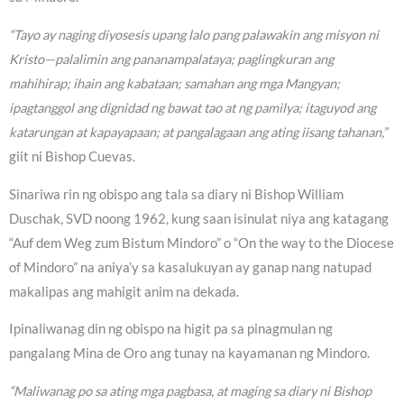
“Tayo ay naging diyosesis upang lalo pang palawakin ang misyon ni
Kristo—palalimin ang pananampalataya; paglingkuran ang
mahihirap; ihain ang kabataan; samahan ang mga Mangyan;
ipagtanggol ang dignidad ng bawat tao at ng pamilya; itaguyod ang
katarungan at kapayapaan; at pangalagaan ang ating iisang tahanan,”
giit ni Bishop Cuevas.
Sinariwa rin ng obispo ang tala sa diary ni Bishop William
Duschak, SVD noong 1962, kung saan isinulat niya ang katagang
“Auf dem Weg zum Bistum Mindoro” o “On the way to the Diocese
of Mindoro” na aniya’y sa kasalukuyan ay ganap nang natupad
makalipas ang mahigit anim na dekada.
Ipinaliwanag din ng obispo na higit pa sa pinagmulan ng
pangalang Mina de Oro ang tunay na kayamanan ng Mindoro.
“Maliwanag po sa ating mga pagbasa, at maging sa diary ni Bishop