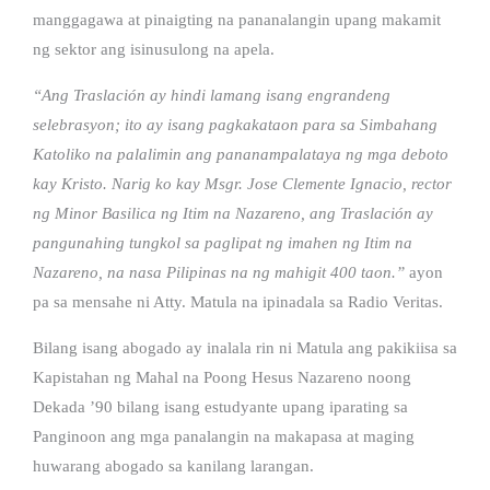
manggagawa at pinaigting na pananalangin upang makamit
ng sektor ang isinusulong na apela.
“Ang Traslación ay hindi lamang isang engrandeng
selebrasyon; ito ay isang pagkakataon para sa Simbahang
Katoliko na palalimin ang pananampalataya ng mga deboto
kay Kristo. Narig ko kay Msgr. Jose Clemente Ignacio, rector
ng Minor Basilica ng Itim na Nazareno, ang Traslación ay
pangunahing tungkol sa paglipat ng imahen ng Itim na
Nazareno, na nasa Pilipinas na ng mahigit 400 taon.”
ayon
pa sa mensahe ni Atty. Matula na ipinadala sa Radio Veritas.
Bilang isang abogado ay inalala rin ni Matula ang pakikiisa sa
Kapistahan ng Mahal na Poong Hesus Nazareno noong
Dekada ’90 bilang isang estudyante upang iparating sa
Panginoon ang mga panalangin na makapasa at maging
huwarang abogado sa kanilang larangan.