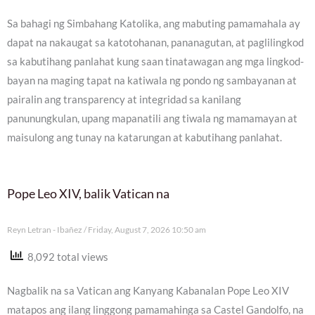
Sa bahagi ng Simbahang Katolika, ang mabuting pamamahala ay
dapat na nakaugat sa katotohanan, pananagutan, at paglilingkod
sa kabutihang panlahat kung saan tinatawagan ang mga lingkod-
bayan na maging tapat na katiwala ng pondo ng sambayanan at
pairalin ang transparency at integridad sa kanilang
panunungkulan, upang mapanatili ang tiwala ng mamamayan at
maisulong ang tunay na katarungan at kabutihang panlahat.
Pope Leo XIV, balik Vatican na
Reyn Letran - Ibañez
Friday, August 7, 2026 10:50 am
8,092 total views
Nagbalik na sa Vatican ang Kanyang Kabanalan Pope Leo XIV
matapos ang ilang linggong pamamahinga sa Castel Gandolfo, na