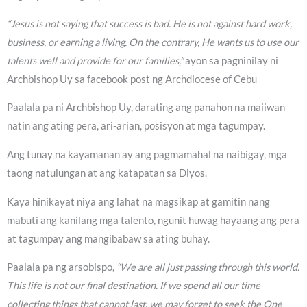
“Jesus is not saying that success is bad. He is not against hard work,
business, or earning a living. On the contrary, He wants us to use our
talents well and provide for our families,”
ayon sa pagninilay ni
Archbishop Uy sa facebook post ng Archdiocese of Cebu
Paalala pa ni Archbishop Uy, darating ang panahon na maiiwan
natin ang ating pera, ari-arian, posisyon at mga tagumpay.
Ang tunay na kayamanan ay ang pagmamahal na naibigay, mga
taong natulungan at ang katapatan sa Diyos.
Kaya hinikayat niya ang lahat na magsikap at gamitin nang
mabuti ang kanilang mga talento, ngunit huwag hayaang ang pera
at tagumpay ang mangibabaw sa ating buhay.
Paalala pa ng arsobispo,
“We are all just passing through this world.
This life is not our final destination. If we spend all our time
collecting things that cannot last, we may forget to seek the One