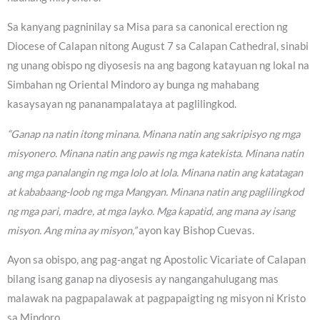
Sa kanyang pagninilay sa Misa para sa canonical erection ng
Diocese of Calapan nitong August 7 sa Calapan Cathedral, sinabi
ng unang obispo ng diyosesis na ang bagong katayuan ng lokal na
Simbahan ng Oriental Mindoro ay bunga ng mahabang
kasaysayan ng pananampalataya at paglilingkod.
“Ganap na natin itong minana. Minana natin ang sakripisyo ng mga
misyonero. Minana natin ang pawis ng mga katekista. Minana natin
ang mga panalangin ng mga lolo at lola. Minana natin ang katatagan
at kababaang-loob ng mga Mangyan. Minana natin ang paglilingkod
ng mga pari, madre, at mga layko. Mga kapatid, ang mana ay isang
misyon. Ang mina ay misyon,”
ayon kay Bishop Cuevas.
Ayon sa obispo, ang pag-angat ng Apostolic Vicariate of Calapan
bilang isang ganap na diyosesis ay nangangahulugang mas
malawak na pagpapalawak at pagpapaigting ng misyon ni Kristo
sa Mindoro.