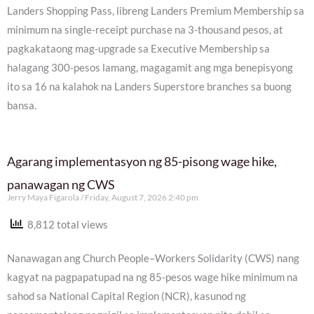
Landers Shopping Pass, libreng Landers Premium Membership sa
minimum na single-receipt purchase na 3-thousand pesos, at
pagkakataong mag-upgrade sa Executive Membership sa
halagang 300-pesos lamang, magagamit ang mga benepisyong
ito sa 16 na kalahok na Landers Superstore branches sa buong
bansa.
Agarang implementasyon ng 85-pisong wage hike,
panawagan ng CWS
Jerry Maya Figarola
Friday, August 7, 2026 2:40 pm
8,812 total views
Nanawagan ang Church People–Workers Solidarity (CWS) nang
kagyat na pagpapatupad na ng 85-pesos wage hike minimum na
sahod sa National Capital Region (NCR), kasunod ng