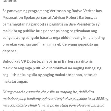
Duterte.
Sa panayam ng programang Veritasan ng Radyo Veritas kay
Prosecution Spokesperson at Adviser Robert Barbers, sa
pamamagitan ng panood sa paglilitis sa Bise Presidente ay
makikita ng publiko kung dapat pa bang pagtiwalaan ang
pangalawang pangulo base sa mga ebidensyang inilalahad ng
prosekusyon, gayundin ang mga ebidenyang ipapakita ng
depensa.
Bukod kay VP Duterte, sinabi rin ni Barbers na dito rin
makikita ang mga pulitiko o indibidwal na naging bahagi ng
paglilitis na kung sila ay naging makatotohanan, patas at
makatarungan.
“Kung maari ay sumubaybay sila sa usaping ito, dahil dito
mabubuo yung kanilang opinyon tungkol sa pagsuporta sa 2028 ng
mga kandidato. Hindi lamang po ng ating pangalawang pangulo