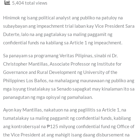
5,404 total views
Hinimok ng isang political analyst ang publiko na patuloy na
subaybayan ang impeachment trial laban kay Vice President Sara
Duterte, lalo na ang pagtalakay sa maling paggamit ng
confidential funds na kabilang sa Article 1 ng impeachment.
Sa panayam sa programang Veritas Pilipinas, sinabi ni Dr.
Christopher Mantillas, Associate Professor ng Institute for
Governance and Rural Development ng University of the
Philippines Los Baños, na mahalagang maunawaan ng publiko ang
mga isyung tinatalakay sa Senado sapagkat may kinalaman ito sa
pananagutan ng mga opisyal ng pamahalaan.
Ayon kay Mantillas, nakatuon na ang paglilitis sa Article 1, na
tumatalakay sa maling paggamit ng confidential funds, kabilang
ang kontrobersyal na ₱125 milyong confidential fund ng Office of
the Vice President at ang mahigit isang daang disbursement na