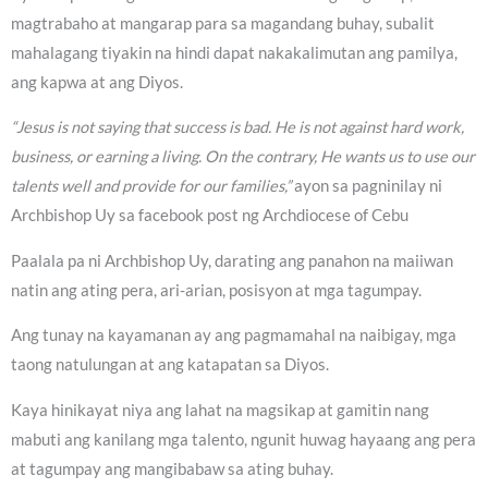
magtrabaho at mangarap para sa magandang buhay, subalit
mahalagang tiyakin na hindi dapat nakakalimutan ang pamilya,
ang kapwa at ang Diyos.
“Jesus is not saying that success is bad. He is not against hard work,
business, or earning a living. On the contrary, He wants us to use our
talents well and provide for our families,”
ayon sa pagninilay ni
Archbishop Uy sa facebook post ng Archdiocese of Cebu
Paalala pa ni Archbishop Uy, darating ang panahon na maiiwan
natin ang ating pera, ari-arian, posisyon at mga tagumpay.
Ang tunay na kayamanan ay ang pagmamahal na naibigay, mga
taong natulungan at ang katapatan sa Diyos.
Kaya hinikayat niya ang lahat na magsikap at gamitin nang
mabuti ang kanilang mga talento, ngunit huwag hayaang ang pera
at tagumpay ang mangibabaw sa ating buhay.