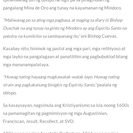
pangalang Mina de Oro ang tunay na kayamanan ng Mindoro.
“Maliwanag po sa ating mga pagbasa, at maging sa diary ni Bishop
Duschak na ang tunay na ginto ng Mindoro ay ang Espiritu Santo na
patuloy na kumikilos sa sambayanang ito,”
ani Bishop Cuevas.
Kasabay nito, hinimok ng pastol ang mga pari, mga relihiyoso at
mga layko na pangalagaan at panatilihin ang pagbubuklod bilang
mga mananampalataya.
“Huwag nating hayaang magkawatak-watak tayo. Huwag nating
sirain ang pagkakaisang binigkis ng Espiritu Santo,”
paalala ng
obispo.
Sa kasaysayan, nagsimula ang Kristiyanismo sa isla noong 1600s
sa pamamagitan ng pagmimisyon ng mga Augustinian,
Franciscan, Jesuit, Recollect, at SVD.