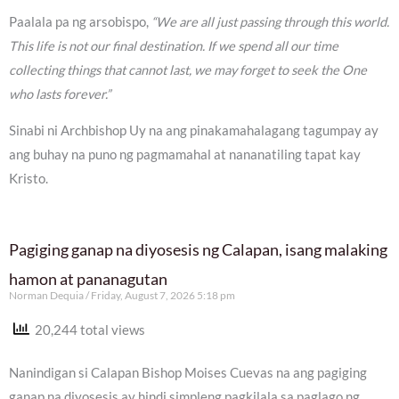
Paalala pa ng arsobispo,
“We are all just passing through this world.
This life is not our final destination. If we spend all our time
collecting things that cannot last, we may forget to seek the One
who lasts forever.”
Sinabi ni Archbishop Uy na ang pinakamahalagang tagumpay ay
ang buhay na puno ng pagmamahal at nananatiling tapat kay
Kristo.
Pagiging ganap na diyosesis ng Calapan, isang malaking
hamon at pananagutan
Norman Dequia
Friday, August 7, 2026 5:18 pm
20,244 total views
Nanindigan si Calapan Bishop Moises Cuevas na ang pagiging
ganap na diyosesis ay hindi simpleng pagkilala sa paglago ng