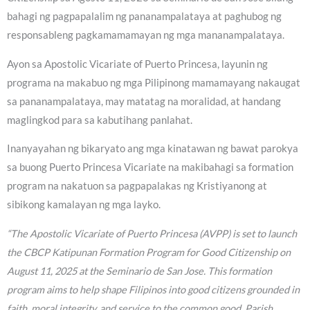
bahagi ng pagpapalalim ng pananampalataya at paghubog ng
responsableng pagkamamamayan ng mga mananampalataya.
Ayon sa Apostolic Vicariate of Puerto Princesa, layunin ng
programa na makabuo ng mga Pilipinong mamamayang nakaugat
sa pananampalataya, may matatag na moralidad, at handang
maglingkod para sa kabutihang panlahat.
Inanyayahan ng bikaryato ang mga kinatawan ng bawat parokya
sa buong Puerto Princesa Vicariate na makibahagi sa formation
program na nakatuon sa pagpapalakas ng Kristiyanong at
sibikong kamalayan ng mga layko.
“The Apostolic Vicariate of Puerto Princesa (AVPP) is set to launch
the CBCP Katipunan Formation Program for Good Citizenship on
August 11, 2025 at the Seminario de San Jose. This formation
program aims to help shape Filipinos into good citizens grounded in
faith, moral integrity, and service to the common good. Parish