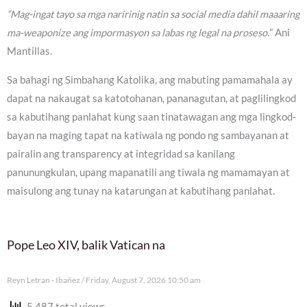
“Mag-ingat tayo sa mga naririnig natin sa social media dahil maaaring
ma-weaponize ang impormasyon sa labas ng legal na proseso.
” Ani
Mantillas.
Sa bahagi ng Simbahang Katolika, ang mabuting pamamahala ay
dapat na nakaugat sa katotohanan, pananagutan, at paglilingkod
sa kabutihang panlahat kung saan tinatawagan ang mga lingkod-
bayan na maging tapat na katiwala ng pondo ng sambayanan at
pairalin ang transparency at integridad sa kanilang
panunungkulan, upang mapanatili ang tiwala ng mamamayan at
maisulong ang tunay na katarungan at kabutihang panlahat.
Pope Leo XIV, balik Vatican na
Reyn Letran - Ibañez
Friday, August 7, 2026 10:50 am
5,487 total views