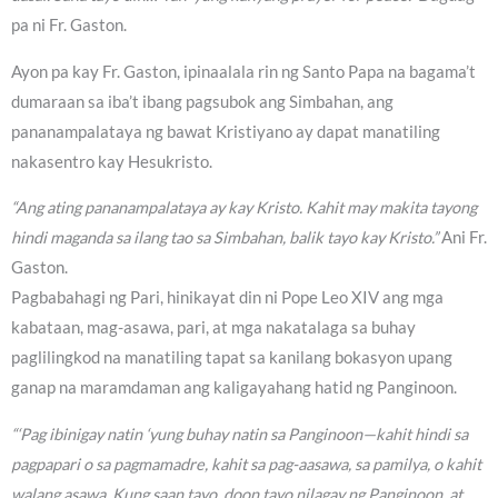
pa ni Fr. Gaston.
Ayon pa kay Fr. Gaston, ipinaalala rin ng Santo Papa na bagama’t
dumaraan sa iba’t ibang pagsubok ang Simbahan, ang
pananampalataya ng bawat Kristiyano ay dapat manatiling
nakasentro kay Hesukristo.
“Ang ating pananampalataya ay kay Kristo. Kahit may makita tayong
hindi maganda sa ilang tao sa Simbahan, balik tayo kay Kristo.”
Ani Fr.
Gaston.
Pagbabahagi ng Pari, hinikayat din ni Pope Leo XIV ang mga
kabataan, mag-asawa, pari, at mga nakatalaga sa buhay
paglilingkod na manatiling tapat sa kanilang bokasyon upang
ganap na maramdaman ang kaligayahang hatid ng Panginoon.
“‘Pag ibinigay natin ‘yung buhay natin sa Panginoon—kahit hindi sa
pagpapari o sa pagmamadre, kahit sa pag-aasawa, sa pamilya, o kahit
walang asawa, Kung saan tayo, doon tayo nilagay ng Panginoon, at