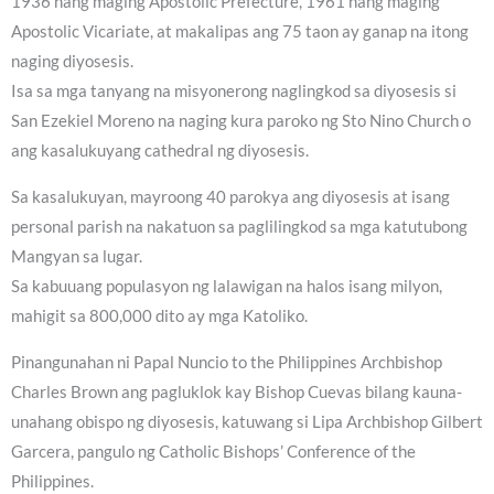
1936 nang maging Apostolic Prefecture, 1961 nang maging
Apostolic Vicariate, at makalipas ang 75 taon ay ganap na itong
naging diyosesis.
Isa sa mga tanyang na misyonerong naglingkod sa diyosesis si
San Ezekiel Moreno na naging kura paroko ng Sto Nino Church o
ang kasalukuyang cathedral ng diyosesis.
Sa kasalukuyan, mayroong 40 parokya ang diyosesis at isang
personal parish na nakatuon sa paglilingkod sa mga katutubong
Mangyan sa lugar.
Sa kabuuang populasyon ng lalawigan na halos isang milyon,
mahigit sa 800,000 dito ay mga Katoliko.
Pinangunahan ni Papal Nuncio to the Philippines Archbishop
Charles Brown ang pagluklok kay Bishop Cuevas bilang kauna-
unahang obispo ng diyosesis, katuwang si Lipa Archbishop Gilbert
Garcera, pangulo ng Catholic Bishops’ Conference of the
Philippines.