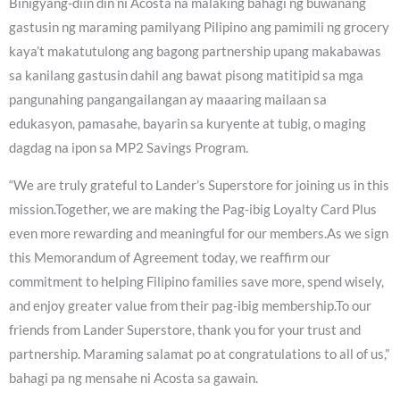
Binigyang-diin din ni Acosta na malaking bahagi ng buwanang
gastusin ng maraming pamilyang Pilipino ang pamimili ng grocery
kaya’t makatutulong ang bagong partnership upang makabawas
sa kanilang gastusin dahil ang bawat pisong matitipid sa mga
pangunahing pangangailangan ay maaaring mailaan sa
edukasyon, pamasahe, bayarin sa kuryente at tubig, o maging
dagdag na ipon sa MP2 Savings Program.
“We are truly grateful to Lander’s Superstore for joining us in this
mission.Together, we are making the Pag-ibig Loyalty Card Plus
even more rewarding and meaningful for our members.As we sign
this Memorandum of Agreement today, we reaffirm our
commitment to helping Filipino families save more, spend wisely,
and enjoy greater value from their pag-ibig membership.To our
friends from Lander Superstore, thank you for your trust and
partnership. Maraming salamat po at congratulations to all of us,”
bahagi pa ng mensahe ni Acosta sa gawain.