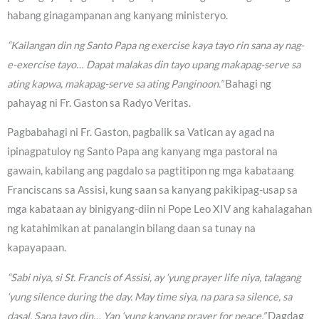
habang ginagampanan ang kanyang ministeryo.
“Kailangan din ng Santo Papa ng exercise kaya tayo rin sana ay nag-
e-exercise tayo… Dapat malakas din tayo upang makapag-serve sa
ating kapwa, makapag-serve sa ating Panginoon.”
Bahagi ng
pahayag ni Fr. Gaston sa Radyo Veritas.
Pagbabahagi ni Fr. Gaston, pagbalik sa Vatican ay agad na
ipinagpatuloy ng Santo Papa ang kanyang mga pastoral na
gawain, kabilang ang pagdalo sa pagtitipon ng mga kabataang
Franciscans sa Assisi, kung saan sa kanyang pakikipag-usap sa
mga kabataan ay binigyang-diin ni Pope Leo XIV ang kahalagahan
ng katahimikan at panalangin bilang daan sa tunay na
kapayapaan.
“Sabi niya, si St. Francis of Assisi, ay ‘yung prayer life niya, talagang
‘yung silence during the day. May time siya, na para sa silence, sa
dasal. Sana tayo din… Yan ‘yung kanyang prayer for peace.”
Dagdag