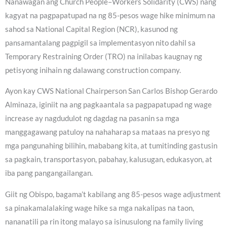
Nanawagan ang Church People–Workers Solidarity (CWS) nang
kagyat na pagpapatupad na ng 85-pesos wage hike minimum na
sahod sa National Capital Region (NCR), kasunod ng
pansamantalang pagpigil sa implementasyon nito dahil sa
Temporary Restraining Order (TRO) na inilabas kaugnay ng
petisyong inihain ng dalawang construction company.
Ayon kay CWS National Chairperson San Carlos Bishop Gerardo
Alminaza, iginiit na ang pagkaantala sa pagpapatupad ng wage
increase ay nagdudulot ng dagdag na pasanin sa mga
manggagawang patuloy na nahaharap sa mataas na presyo ng
mga pangunahing bilihin, mababang kita, at tumitinding gastusin
sa pagkain, transportasyon, pabahay, kalusugan, edukasyon, at
iba pang pangangailangan.
Giit ng Obispo, bagama’t kabilang ang 85-pesos wage adjustment
sa pinakamalalaking wage hike sa mga nakalipas na taon,
nananatili pa rin itong malayo sa isinusulong na family living