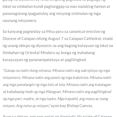
lokal na simbahan kundi pagtanggap sa mas malaking hamon at
pananagutang ipagpatuloy ang misyong sinimulan ng mga
naunang misyonero.
Sa kanyang pagninilay sa Misa para sa canonical erection ng
Diocese of Calapan nitong August 7 sa Calapan Cathedral, sinabi
ng unang obispo ng diyosesis na ang bagong katayuan ng lokal na
Simbahan ng Oriental Mindoro ay bunga ng mahabang
kasaysayan ng pananampalataya at paglilingkod.
“Ganap na natin itong minana. Minana natin ang sakripisyo ng mga
misyonero. Minana natin ang pawis ng mga katekista. Minana natin
ang mga panalangin ng mga lolo at lola. Minana natin ang katatagan
at kababaang-loob ng mga Mangyan. Minana natin ang paglilingkod
ng mga pari, madre, at mga layko. Mga kapatid, ang mana ay isang
misyon. Ang mina ay misyon,”
ayon kay Bishop Cuevas.
Ayon sa obispo, ang pag-angat ng Apostolic Vicariate of Calapan