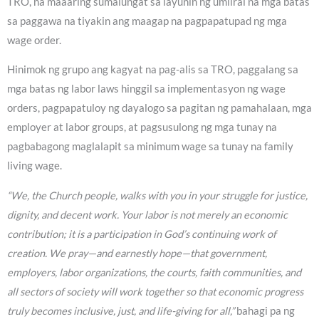
TRO, na maaaring sumalungat sa layunin ng umiiral na mga batas
sa paggawa na tiyakin ang maagap na pagpapatupad ng mga
wage order.
Hinimok ng grupo ang kagyat na pag-alis sa TRO, paggalang sa
mga batas ng labor laws hinggil sa implementasyon ng wage
orders, pagpapatuloy ng dayalogo sa pagitan ng pamahalaan, mga
employer at labor groups, at pagsusulong ng mga tunay na
pagbabagong maglalapit sa minimum wage sa tunay na family
living wage.
“We, the Church people, walks with you in your struggle for justice,
dignity, and decent work. Your labor is not merely an economic
contribution; it is a participation in God’s continuing work of
creation. We pray—and earnestly hope—that government,
employers, labor organizations, the courts, faith communities, and
all sectors of society will work together so that economic progress
truly becomes inclusive, just, and life-giving for all,”
bahagi pa ng