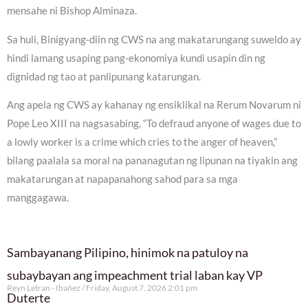
mensahe ni Bishop Alminaza.
Sa huli, Binigyang-diin ng CWS na ang makatarungang suweldo ay
hindi lamang usaping pang-ekonomiya kundi usapin din ng
dignidad ng tao at panlipunang katarungan.
Ang apela ng CWS ay kahanay ng ensiklikal na Rerum Novarum ni
Pope Leo XIII na nagsasabing, “To defraud anyone of wages due to
a lowly worker is a crime which cries to the anger of heaven,”
bilang paalala sa moral na pananagutan ng lipunan na tiyakin ang
makatarungan at napapanahong sahod para sa mga
manggagawa.
Sambayanang Pilipino, hinimok na patuloy na
subaybayan ang impeachment trial laban kay VP
Reyn Letran - Ibañez
Friday, August 7, 2026 2:01 pm
Duterte