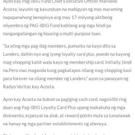
Ayon kay Pag-IBIG Fund Chief Executive Officer Marilene
Acosta, layunin ng kasunduan na mabigyan ng mas maraming
napapanahong benepisyo ang may 17-milyong aktibong
miyembro ng PAG-IBIG Fund kabilang ang mga hindi pa
nangangailangan ng housing o multi-purpose loan.
“Sa ating mga pag-ibig members, pumunta na kayo dito sa
Landers, dalhin nyo ang iyong loyalty card plus, pwede na kayong
mag-shopping kahit wala kayo ng membership card. Initially, hindi
na.Pero mas maganda kung pagkatapos nilang mag-shopping kasi
para forever na silang member ng Landers,” ayon sa panayam ng
Radyo Veritas kay Acosta.
Ayon kay Acosta na bukod sa pagiging cash card, nagsisilbi ring
daan ang Pag-IBIG Loyalty Card Plus upang makakuha ng mga
diskwento, espesyal na alok, at reward points mula sa lumalawak
na hanay ng mga partner establishments ng ahensya.