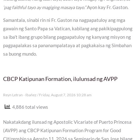
‘pag faithful tayo ay magiging masaya tayo.”
Ayon kay Fr. Gaston.
Samantala, sinabi rin ni Fr. Gaston na nagpapatuloy ang mga
gawain ng Santo Papa sa Vatican, kabilang ang pakikipagpulong
sa iba’t ibang grupo bilang pagpapatuloy ng kanyang misyon ng
pagpapalakas sa pananampalataya at pagkakaisa ng Simbahan
sa buong mundo.
CBCP Katipunan Formation, ilulunsad ng AVPP
Reyn Letran - Ibañez
Friday, August 7, 2026 10:28 am
4,886 total views
Nakatakdang ilunsad ng Apostolic Vicariate of Puerto Princesa
(AVPP) ang CBCP Katipunan Formation Program for Good
Citizenship sa Agosto 11, 2026 sa Seminario de San Jose bilang