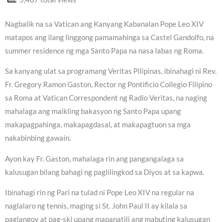
Nagbalik na sa Vatican ang Kanyang Kabanalan Pope Leo XIV
matapos ang ilang linggong pamamahinga sa Castel Gandolfo, na
summer residence ng mga Santo Papa na nasa labas ng Roma.
Sa kanyang ulat sa programang Veritas Pilipinas, ibinahagi ni Rev.
Fr. Gregory Ramon Gaston, Rector ng Pontificio Collegio Filipino
sa Roma at Vatican Correspondent ng Radio Veritas, na naging
mahalaga ang maikling bakasyon ng Santo Papa upang
makapagpahinga, makapagdasal, at makapagtuon sa mga
nakabinbing gawain.
Ayon kay Fr. Gaston, mahalaga rin ang pangangalaga sa
kalusugan bilang bahagi ng paglilingkod sa Diyos at sa kapwa.
Ibinahagi rin ng Pari na tulad ni Pope Leo XIV na regular na
naglalaro ng tennis, maging si St. John Paul II ay kilala sa
paglangoy at pag-ski upang mapanatili ang mabuting kalusugan