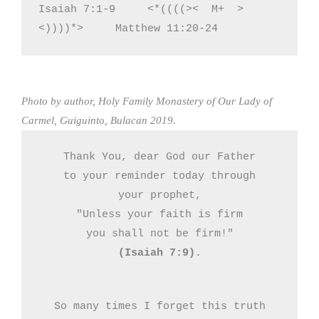
Isaiah 7:1-9     <*((((><  M+  >
<))))*>     Matthew 11:20-24
Photo by author, Holy Family Monastery of Our Lady of
Carmel, Guiguinto, Bulacan 2019.
Thank You, dear God our Father

to your reminder today through

your prophet,

"Unless your faith is firm

(Isaiah 7:9)
.
So many times I forget this truth
