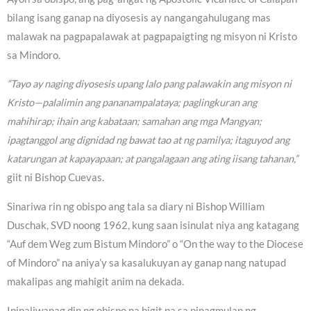
bilang isang ganap na diyosesis ay nangangahulugang mas
malawak na pagpapalawak at pagpapaigting ng misyon ni Kristo
sa Mindoro.
“Tayo ay naging diyosesis upang lalo pang palawakin ang misyon ni
Kristo—palalimin ang pananampalataya; paglingkuran ang
mahihirap; ihain ang kabataan; samahan ang mga Mangyan;
ipagtanggol ang dignidad ng bawat tao at ng pamilya; itaguyod ang
katarungan at kapayapaan; at pangalagaan ang ating iisang tahanan,”
giit ni Bishop Cuevas.
Sinariwa rin ng obispo ang tala sa diary ni Bishop William
Duschak, SVD noong 1962, kung saan isinulat niya ang katagang
“Auf dem Weg zum Bistum Mindoro” o “On the way to the Diocese
of Mindoro” na aniya’y sa kasalukuyan ay ganap nang natupad
makalipas ang mahigit anim na dekada.
Ipinaliwanag din ng obispo na higit pa sa pinagmulan ng