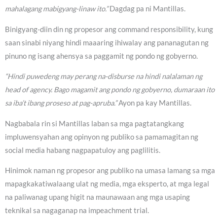
mahalagang mabigyang-linaw ito.”
Dagdag pa ni Mantillas.
Binigyang-diin din ng propesor ang command responsibility, kung
saan sinabi niyang hindi maaaring ihiwalay ang pananagutan ng
pinuno ng isang ahensya sa paggamit ng pondo ng gobyerno.
“Hindi puwedeng may perang na-disburse na hindi nalalaman ng
head of agency. Bago magamit ang pondo ng gobyerno, dumaraan ito
sa iba’t ibang proseso at pag-apruba.”
Ayon pa kay Mantillas.
Nagbabala rin si Mantillas laban sa mga pagtatangkang
impluwensyahan ang opinyon ng publiko sa pamamagitan ng
social media habang nagpapatuloy ang paglilitis.
Hinimok naman ng propesor ang publiko na umasa lamang sa mga
mapagkakatiwalaang ulat ng media, mga eksperto, at mga legal
na paliwanag upang higit na maunawaan ang mga usaping
teknikal sa nagaganap na impeachment trial.