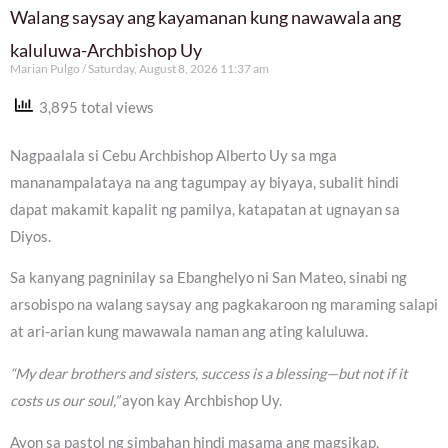
Walang saysay ang kayamanan kung nawawala ang
kaluluwa-Archbishop Uy
Marian Pulgo
Saturday, August 8, 2026 11:37 am
3,895 total views
Nagpaalala si Cebu Archbishop Alberto Uy sa mga
mananampalataya na ang tagumpay ay biyaya, subalit hindi
dapat makamit kapalit ng pamilya, katapatan at ugnayan sa
Diyos.
Sa kanyang pagninilay sa Ebanghelyo ni San Mateo, sinabi ng
arsobispo na walang saysay ang pagkakaroon ng maraming salapi
at ari-arian kung mawawala naman ang ating kaluluwa.
“My dear brothers and sisters, success is a blessing—but not if it
costs us our soul,”
ayon kay Archbishop Uy.
Ayon sa pastol ng simbahan hindi masama ang magsikap,