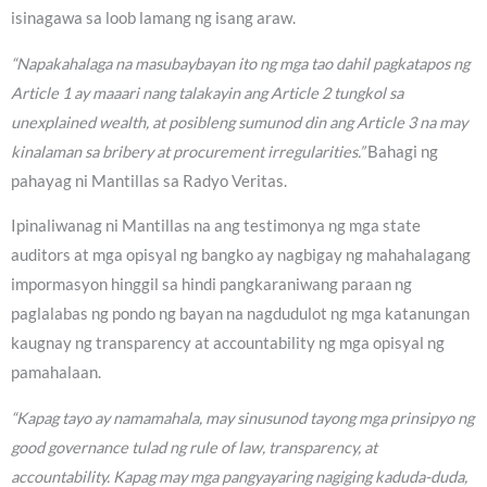
isinagawa sa loob lamang ng isang araw.
“Napakahalaga na masubaybayan ito ng mga tao dahil pagkatapos ng
Article 1 ay maaari nang talakayin ang Article 2 tungkol sa
unexplained wealth, at posibleng sumunod din ang Article 3 na may
kinalaman sa bribery at procurement irregularities.”
Bahagi ng
pahayag ni Mantillas sa Radyo Veritas.
Ipinaliwanag ni Mantillas na ang testimonya ng mga state
auditors at mga opisyal ng bangko ay nagbigay ng mahahalagang
impormasyon hinggil sa hindi pangkaraniwang paraan ng
paglalabas ng pondo ng bayan na nagdudulot ng mga katanungan
kaugnay ng transparency at accountability ng mga opisyal ng
pamahalaan.
“Kapag tayo ay namamahala, may sinusunod tayong mga prinsipyo ng
good governance tulad ng rule of law, transparency, at
accountability. Kapag may mga pangyayaring nagiging kaduda-duda,