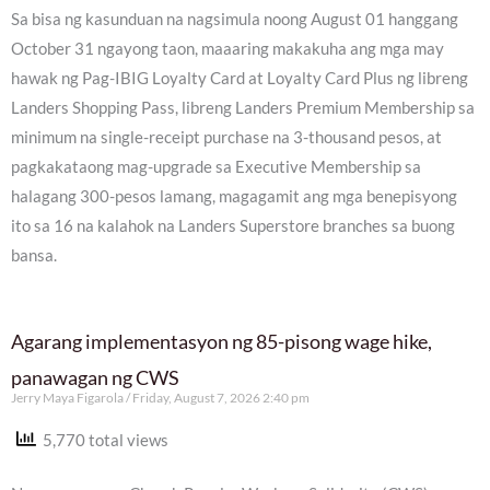
Sa bisa ng kasunduan na nagsimula noong August 01 hanggang
October 31 ngayong taon, maaaring makakuha ang mga may
hawak ng Pag-IBIG Loyalty Card at Loyalty Card Plus ng libreng
Landers Shopping Pass, libreng Landers Premium Membership sa
minimum na single-receipt purchase na 3-thousand pesos, at
pagkakataong mag-upgrade sa Executive Membership sa
halagang 300-pesos lamang, magagamit ang mga benepisyong
ito sa 16 na kalahok na Landers Superstore branches sa buong
bansa.
Agarang implementasyon ng 85-pisong wage hike,
panawagan ng CWS
Jerry Maya Figarola
Friday, August 7, 2026 2:40 pm
5,770 total views