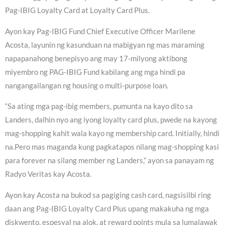
Pag-IBIG Loyalty Card at Loyalty Card Plus.
Ayon kay Pag-IBIG Fund Chief Executive Officer Marilene
Acosta, layunin ng kasunduan na mabigyan ng mas maraming
napapanahong benepisyo ang may 17-milyong aktibong
miyembro ng PAG-IBIG Fund kabilang ang mga hindi pa
nangangailangan ng housing o multi-purpose loan.
“Sa ating mga pag-ibig members, pumunta na kayo dito sa
Landers, dalhin nyo ang iyong loyalty card plus, pwede na kayong
mag-shopping kahit wala kayo ng membership card. Initially, hindi
na.Pero mas maganda kung pagkatapos nilang mag-shopping kasi
para forever na silang member ng Landers,” ayon sa panayam ng
Radyo Veritas kay Acosta.
Ayon kay Acosta na bukod sa pagiging cash card, nagsisilbi ring
daan ang Pag-IBIG Loyalty Card Plus upang makakuha ng mga
diskwento, espesyal na alok, at reward points mula sa lumalawak