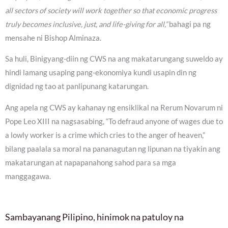
all sectors of society will work together so that economic progress
truly becomes inclusive, just, and life-giving for all,”
bahagi pa ng
mensahe ni Bishop Alminaza.
Sa huli, Binigyang-diin ng CWS na ang makatarungang suweldo ay
hindi lamang usaping pang-ekonomiya kundi usapin din ng
dignidad ng tao at panlipunang katarungan.
Ang apela ng CWS ay kahanay ng ensiklikal na Rerum Novarum ni
Pope Leo XIII na nagsasabing, “To defraud anyone of wages due to
a lowly worker is a crime which cries to the anger of heaven,”
bilang paalala sa moral na pananagutan ng lipunan na tiyakin ang
makatarungan at napapanahong sahod para sa mga
manggagawa.
Sambayanang Pilipino, hinimok na patuloy na