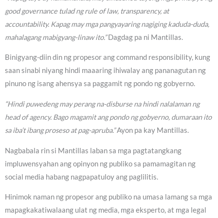
good governance tulad ng rule of law, transparency, at
accountability. Kapag may mga pangyayaring nagiging kaduda-duda,
mahalagang mabigyang-linaw ito.”
Dagdag pa ni Mantillas.
Binigyang-diin din ng propesor ang command responsibility, kung
saan sinabi niyang hindi maaaring ihiwalay ang pananagutan ng
pinuno ng isang ahensya sa paggamit ng pondo ng gobyerno.
“Hindi puwedeng may perang na-disburse na hindi nalalaman ng
head of agency. Bago magamit ang pondo ng gobyerno, dumaraan ito
sa iba’t ibang proseso at pag-apruba.”
Ayon pa kay Mantillas.
Nagbabala rin si Mantillas laban sa mga pagtatangkang
impluwensyahan ang opinyon ng publiko sa pamamagitan ng
social media habang nagpapatuloy ang paglilitis.
Hinimok naman ng propesor ang publiko na umasa lamang sa mga
mapagkakatiwalaang ulat ng media, mga eksperto, at mga legal