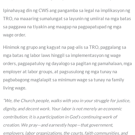
Ipinahayag din ng CWS ang pangamba sa legal na implikasyon ng
TRO, na maaaring sumalungat sa layunin ng umiiral na mga batas
sa paggawa na tiyakin ang maagap na pagpapatupad ng mga
wage order.
Hinimok ng grupo ang kagyat na pag-alis sa TRO, paggalang sa
mga batas ng labor laws hinggil sa implementasyon ng wage
orders, pagpapatuloy ng dayalogo sa pagitan ng pamahalaan, mga
employer at labor groups, at pagsusulong ng mga tunay na
pagbabagong maglalapit sa minimum wage sa tunay na family
living wage.
“We, the Church people, walks with you in your struggle for justice,
dignity, and decent work. Your labor is not merely an economic
contribution; it is a participation in God’s continuing work of
creation. We pray—and earnestly hope—that government,
employers, labor organizations, the courts, faith communities, and