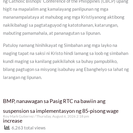
ng Catholic Bishops’ Conference of the Philippines (CBCP) upang
higit na mapalalim ang kamalayang panlipunan ng mga
mananampalataya at mahubog ang mga Kristiyanong aktibong
nakikibahagi sa pagtataguyod ng katotohanan, katarungan,
mabuting pamamahala, at pananagutan sa lipunan.
Patuloy namang hinihikayat ng Simbahan ang mga layko na
maging tapat na saksi ni Kristo hindi lamang sa loob ng simbahan
kundi maging sa kanilang pakikilahok sa buhay pampubliko,
bilang pagtugon sa misyong isabuhay ang Ebanghelyo sa lahat ng
larangan ng lipunan.
BMP, nanawagan sa Pasig RTC na bawiin ang
suspension sa implementasyon ng 85-pisong wage
Roy Mark Gutierrez
Thursday, August 6, 2026 2:18 pm
increase
6,263 total views