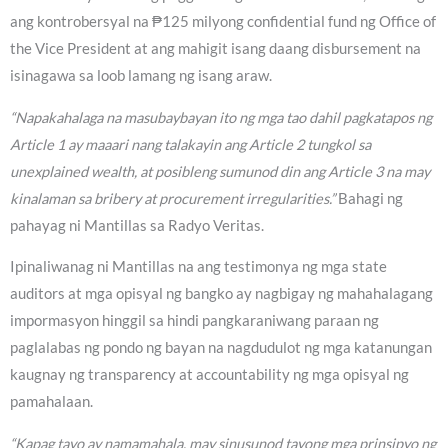
ang kontrobersyal na ₱125 milyong confidential fund ng Office of
the Vice President at ang mahigit isang daang disbursement na
isinagawa sa loob lamang ng isang araw.
“Napakahalaga na masubaybayan ito ng mga tao dahil pagkatapos ng
Article 1 ay maaari nang talakayin ang Article 2 tungkol sa
unexplained wealth, at posibleng sumunod din ang Article 3 na may
kinalaman sa bribery at procurement irregularities.”
Bahagi ng
pahayag ni Mantillas sa Radyo Veritas.
Ipinaliwanag ni Mantillas na ang testimonya ng mga state
auditors at mga opisyal ng bangko ay nagbigay ng mahahalagang
impormasyon hinggil sa hindi pangkaraniwang paraan ng
paglalabas ng pondo ng bayan na nagdudulot ng mga katanungan
kaugnay ng transparency at accountability ng mga opisyal ng
pamahalaan.
“Kapag tayo ay namamahala, may sinusunod tayong mga prinsipyo ng