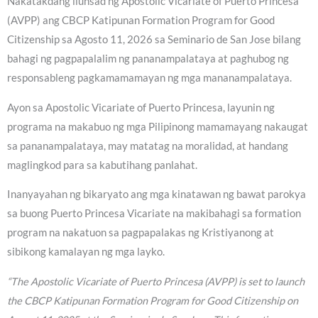
Nakatakdang ilunsad ng Apostolic Vicariate of Puerto Princesa
(AVPP) ang CBCP Katipunan Formation Program for Good
Citizenship sa Agosto 11, 2026 sa Seminario de San Jose bilang
bahagi ng pagpapalalim ng pananampalataya at paghubog ng
responsableng pagkamamamayan ng mga mananampalataya.
Ayon sa Apostolic Vicariate of Puerto Princesa, layunin ng
programa na makabuo ng mga Pilipinong mamamayang nakaugat
sa pananampalataya, may matatag na moralidad, at handang
maglingkod para sa kabutihang panlahat.
Inanyayahan ng bikaryato ang mga kinatawan ng bawat parokya
sa buong Puerto Princesa Vicariate na makibahagi sa formation
program na nakatuon sa pagpapalakas ng Kristiyanong at
sibikong kamalayan ng mga layko.
“The Apostolic Vicariate of Puerto Princesa (AVPP) is set to launch
the CBCP Katipunan Formation Program for Good Citizenship on