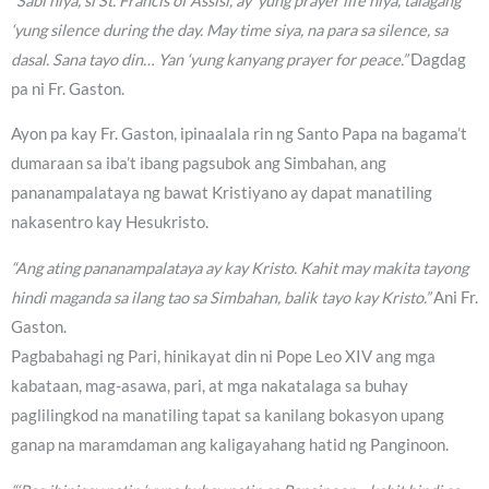
“Sabi niya, si St. Francis of Assisi, ay ‘yung prayer life niya, talagang
‘yung silence during the day. May time siya, na para sa silence, sa
dasal. Sana tayo din… Yan ‘yung kanyang prayer for peace.”
Dagdag
pa ni Fr. Gaston.
Ayon pa kay Fr. Gaston, ipinaalala rin ng Santo Papa na bagama’t
dumaraan sa iba’t ibang pagsubok ang Simbahan, ang
pananampalataya ng bawat Kristiyano ay dapat manatiling
nakasentro kay Hesukristo.
“Ang ating pananampalataya ay kay Kristo. Kahit may makita tayong
hindi maganda sa ilang tao sa Simbahan, balik tayo kay Kristo.”
Ani Fr.
Gaston.
Pagbabahagi ng Pari, hinikayat din ni Pope Leo XIV ang mga
kabataan, mag-asawa, pari, at mga nakatalaga sa buhay
paglilingkod na manatiling tapat sa kanilang bokasyon upang
ganap na maramdaman ang kaligayahang hatid ng Panginoon.