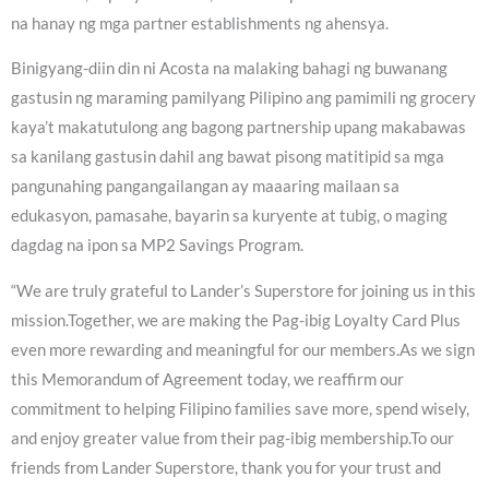
na hanay ng mga partner establishments ng ahensya.
Binigyang-diin din ni Acosta na malaking bahagi ng buwanang
gastusin ng maraming pamilyang Pilipino ang pamimili ng grocery
kaya’t makatutulong ang bagong partnership upang makabawas
sa kanilang gastusin dahil ang bawat pisong matitipid sa mga
pangunahing pangangailangan ay maaaring mailaan sa
edukasyon, pamasahe, bayarin sa kuryente at tubig, o maging
dagdag na ipon sa MP2 Savings Program.
“We are truly grateful to Lander’s Superstore for joining us in this
mission.Together, we are making the Pag-ibig Loyalty Card Plus
even more rewarding and meaningful for our members.As we sign
this Memorandum of Agreement today, we reaffirm our
commitment to helping Filipino families save more, spend wisely,
and enjoy greater value from their pag-ibig membership.To our
friends from Lander Superstore, thank you for your trust and