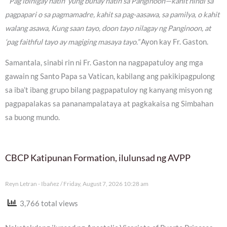
“‘Pag ibinigay natin ‘yung buhay natin sa Panginoon—kahit hindi sa
pagpapari o sa pagmamadre, kahit sa pag-aasawa, sa pamilya, o kahit
walang asawa, Kung saan tayo, doon tayo nilagay ng Panginoon, at
‘pag faithful tayo ay magiging masaya tayo.”
Ayon kay Fr. Gaston.
Samantala, sinabi rin ni Fr. Gaston na nagpapatuloy ang mga
gawain ng Santo Papa sa Vatican, kabilang ang pakikipagpulong
sa iba’t ibang grupo bilang pagpapatuloy ng kanyang misyon ng
pagpapalakas sa pananampalataya at pagkakaisa ng Simbahan
sa buong mundo.
CBCP Katipunan Formation, ilulunsad ng AVPP
Reyn Letran - Ibañez
Friday, August 7, 2026 10:28 am
3,766 total views