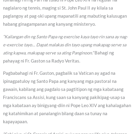
naglalaro ng tennis, maging si St. John Paul II ay kilala sa
paglangoy at pag-ski upang mapanatili ang mabuting kalusugan
habang ginagampanan ang kanyang ministeryo.
“Kailangan din ng Santo Papa ng exercise kaya tayo rin sana ay nag-
e-exercise tayo… Dapat malakas din tayo upang makapag-serve sa
ating kapwa, makapag-serve sa ating Panginoon.”
Bahagi ng
pahayag ni Fr. Gaston sa Radyo Veritas.
Pagbabahagi ni Fr. Gaston, pagbalik sa Vatican ay agad na
ipinagpatuloy ng Santo Papa ang kanyang mga pastoral na
gawain, kabilang ang pagdalo sa pagtitipon ng mga kabataang
Franciscans sa Assisi, kung saan sa kanyang pakikipag-usap sa
mga kabataan ay binigyang-diin ni Pope Leo XIV ang kahalagahan
ng katahimikan at panalangin bilang daan sa tunay na
kapayapaan.