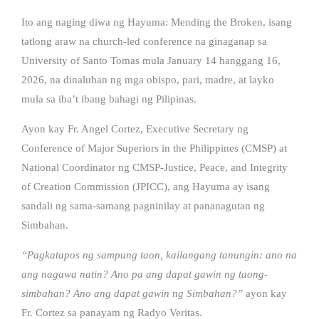
Ito ang naging diwa ng Hayuma: Mending the Broken, isang
tatlong araw na church-led conference na ginaganap sa
University of Santo Tomas mula January 14 hanggang 16,
2026, na dinaluhan ng mga obispo, pari, madre, at layko
mula sa iba’t ibang bahagi ng Pilipinas.
Ayon kay Fr. Angel Cortez, Executive Secretary ng
Conference of Major Superiors in the Philippines (CMSP) at
National Coordinator ng CMSP-Justice, Peace, and Integrity
of Creation Commission (JPICC), ang Hayuma ay isang
sandali ng sama-samang pagninilay at pananagutan ng
Simbahan.
“Pagkatapos ng sampung taon, kailangang tanungin: ano na
ang nagawa natin? Ano pa ang dapat gawin ng taong-
simbahan? Ano ang dapat gawin ng Simbahan?”
ayon kay
Fr. Cortez sa panayam ng Radyo Veritas.