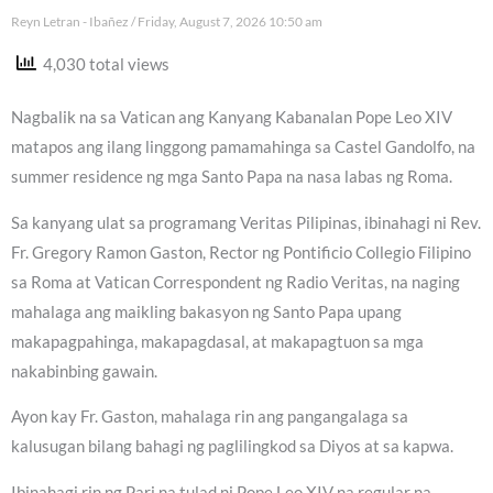
Reyn Letran - Ibañez
Friday, August 7, 2026 10:50 am
4,030 total views
Nagbalik na sa Vatican ang Kanyang Kabanalan Pope Leo XIV
matapos ang ilang linggong pamamahinga sa Castel Gandolfo, na
summer residence ng mga Santo Papa na nasa labas ng Roma.
Sa kanyang ulat sa programang Veritas Pilipinas, ibinahagi ni Rev.
Fr. Gregory Ramon Gaston, Rector ng Pontificio Collegio Filipino
sa Roma at Vatican Correspondent ng Radio Veritas, na naging
mahalaga ang maikling bakasyon ng Santo Papa upang
makapagpahinga, makapagdasal, at makapagtuon sa mga
nakabinbing gawain.
Ayon kay Fr. Gaston, mahalaga rin ang pangangalaga sa
kalusugan bilang bahagi ng paglilingkod sa Diyos at sa kapwa.
Ibinahagi rin ng Pari na tulad ni Pope Leo XIV na regular na