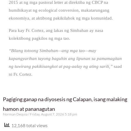
2015 at ng mga pastoral letter at direktiba ng CBCP na
humihikayat ng ecological conversion, makatarungang
ekonomiya, at aktibong pakikilahok ng mga komunidad.
Para kay Fr. Cortez, ang lakas ng Simbahan ay nasa
kolektibong pagkilos ng mga tao.
“Bilang totoong Simbahan—ang mga tao—may
kapangyarihan tayong baguhin ang lipunan sa pamamagitan
ng tuwirang pakikisangkot at pag-aalay ng ating sarili,”
saad
ni Fr. Cortez.
Pagiging ganap na diyosesis ng Calapan, isang malaking
hamon at pananagutan
Norman Dequia
Friday, August 7, 2026 5:18 pm
12,168 total views