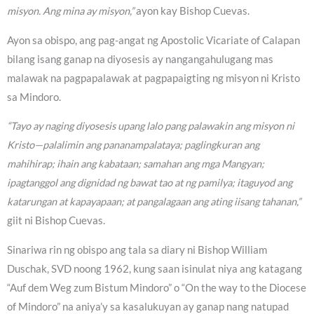
misyon. Ang mina ay misyon,”
ayon kay Bishop Cuevas.
Ayon sa obispo, ang pag-angat ng Apostolic Vicariate of Calapan
bilang isang ganap na diyosesis ay nangangahulugang mas
malawak na pagpapalawak at pagpapaigting ng misyon ni Kristo
sa Mindoro.
“Tayo ay naging diyosesis upang lalo pang palawakin ang misyon ni
Kristo—palalimin ang pananampalataya; paglingkuran ang
mahihirap; ihain ang kabataan; samahan ang mga Mangyan;
ipagtanggol ang dignidad ng bawat tao at ng pamilya; itaguyod ang
katarungan at kapayapaan; at pangalagaan ang ating iisang tahanan,”
giit ni Bishop Cuevas.
Sinariwa rin ng obispo ang tala sa diary ni Bishop William
Duschak, SVD noong 1962, kung saan isinulat niya ang katagang
“Auf dem Weg zum Bistum Mindoro” o “On the way to the Diocese
of Mindoro” na aniya’y sa kasalukuyan ay ganap nang natupad