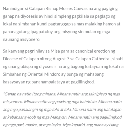
Nanindigan si Calapan Bishop Moises Cuevas na ang pagiging
ganap na diyosesis ay hindi simpleng pagkilala sa paglago ng
lokal na simbahan kundi pagtanggap sa mas malaking hamon at
pananagutang ipagpatuloy ang misyong sinimulan ng mga
naunang misyonero.
Sa kanyang pagninilay sa Misa para sa canonical erection ng
Diocese of Calapan nitong August 7 sa Calapan Cathedral, sinabi
ng unang obispo ng diyosesis na ang bagong katayuan ng lokal na
Simbahan ng Oriental Mindoro ay bunga ng mahabang
kasaysayan ng pananampalataya at paglilingkod.
“Ganap na natin itong minana. Minana natin ang sakripisyo ng mga
misyonero. Minana natin ang pawis ng mga katekista. Minana natin
ang mga panalangin ng mga lolo at lola. Minana natin ang katatagan
at kababaang-loob ng mga Mangyan. Minana natin ang paglilingkod
ng mga pari, madre, at mga layko. Mga kapatid, ang mana ay isang