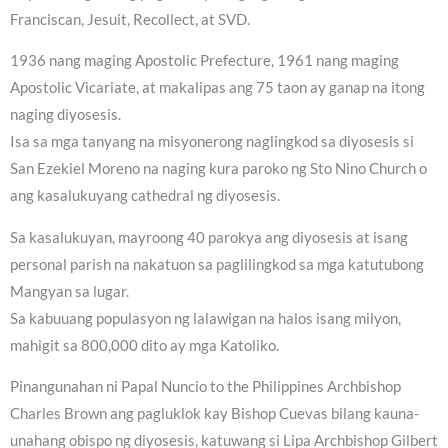
Franciscan, Jesuit, Recollect, at SVD.
1936 nang maging Apostolic Prefecture, 1961 nang maging
Apostolic Vicariate, at makalipas ang 75 taon ay ganap na itong
naging diyosesis.
Isa sa mga tanyang na misyonerong naglingkod sa diyosesis si
San Ezekiel Moreno na naging kura paroko ng Sto Nino Church o
ang kasalukuyang cathedral ng diyosesis.
Sa kasalukuyan, mayroong 40 parokya ang diyosesis at isang
personal parish na nakatuon sa paglilingkod sa mga katutubong
Mangyan sa lugar.
Sa kabuuang populasyon ng lalawigan na halos isang milyon,
mahigit sa 800,000 dito ay mga Katoliko.
Pinangunahan ni Papal Nuncio to the Philippines Archbishop
Charles Brown ang pagluklok kay Bishop Cuevas bilang kauna-
unahang obispo ng diyosesis, katuwang si Lipa Archbishop Gilbert