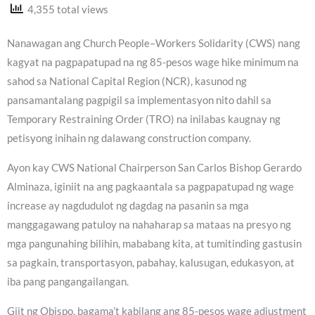
4,355 total views
Nanawagan ang Church People–Workers Solidarity (CWS) nang
kagyat na pagpapatupad na ng 85-pesos wage hike minimum na
sahod sa National Capital Region (NCR), kasunod ng
pansamantalang pagpigil sa implementasyon nito dahil sa
Temporary Restraining Order (TRO) na inilabas kaugnay ng
petisyong inihain ng dalawang construction company.
Ayon kay CWS National Chairperson San Carlos Bishop Gerardo
Alminaza, iginiit na ang pagkaantala sa pagpapatupad ng wage
increase ay nagdudulot ng dagdag na pasanin sa mga
manggagawang patuloy na nahaharap sa mataas na presyo ng
mga pangunahing bilihin, mababang kita, at tumitinding gastusin
sa pagkain, transportasyon, pabahay, kalusugan, edukasyon, at
iba pang pangangailangan.
Giit ng Obispo, bagama’t kabilang ang 85-pesos wage adjustment