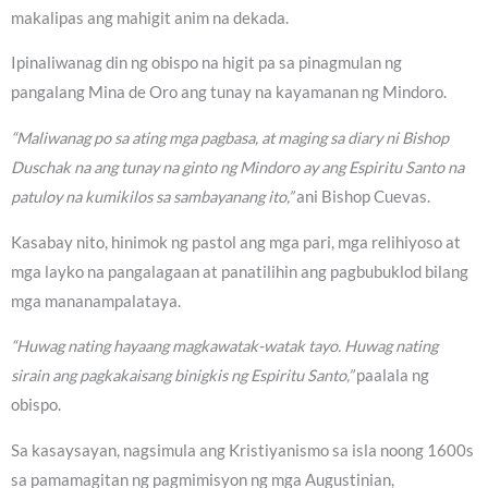
makalipas ang mahigit anim na dekada.
Ipinaliwanag din ng obispo na higit pa sa pinagmulan ng
pangalang Mina de Oro ang tunay na kayamanan ng Mindoro.
“Maliwanag po sa ating mga pagbasa, at maging sa diary ni Bishop
Duschak na ang tunay na ginto ng Mindoro ay ang Espiritu Santo na
patuloy na kumikilos sa sambayanang ito,”
ani Bishop Cuevas.
Kasabay nito, hinimok ng pastol ang mga pari, mga relihiyoso at
mga layko na pangalagaan at panatilihin ang pagbubuklod bilang
mga mananampalataya.
“Huwag nating hayaang magkawatak-watak tayo. Huwag nating
sirain ang pagkakaisang binigkis ng Espiritu Santo,”
paalala ng
obispo.
Sa kasaysayan, nagsimula ang Kristiyanismo sa isla noong 1600s
sa pamamagitan ng pagmimisyon ng mga Augustinian,