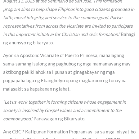
August 11, 2025 at the Seminario de San Jose. This formation
program aims to help shape Filipinos into good citizens grounded in
faith, moral integrity, and service to the common good. Parish
representatives from across the vicariate are invited to participate
in this important initiative for Christian and civic formation.”
Bahagi
ng anunsyo ng bikaryato.
Ayon sa Apostolic Vicariate of Puerto Princesa, mahalagang
sama-samang isulong ang paghubog ng mga mamamayang may
aktibong pakikilahok sa lipunan at ginagabayan ng mga
pagpapahalaga ng Ebanghelyo upang magkaroon ng tunay na
malasakit sa kapakanan ng lahat.
“Let us work together in forming citizens whose engagement in
society is inspired by Gospel values and a commitment to the
common good,”
Panawagan ng Bikaryato.
Ang CBCP Katipunan Formation Program ay isa sa mga inisyatibo