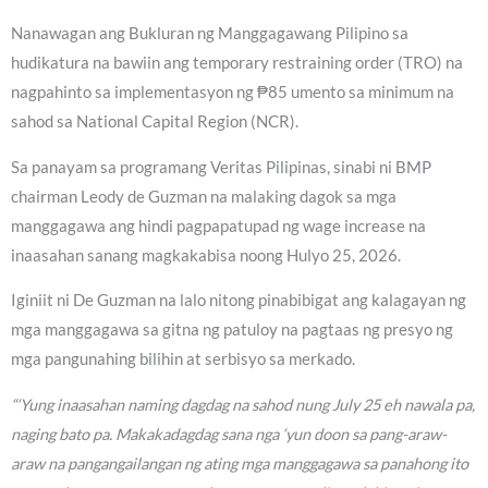
Nanawagan ang Bukluran ng Manggagawang Pilipino sa
hudikatura na bawiin ang temporary restraining order (TRO) na
nagpahinto sa implementasyon ng ₱85 umento sa minimum na
sahod sa National Capital Region (NCR).
Sa panayam sa programang Veritas Pilipinas, sinabi ni BMP
chairman Leody de Guzman na malaking dagok sa mga
manggagawa ang hindi pagpapatupad ng wage increase na
inaasahan sanang magkakabisa noong Hulyo 25, 2026.
Iginiit ni De Guzman na lalo nitong pinabibigat ang kalagayan ng
mga manggagawa sa gitna ng patuloy na pagtaas ng presyo ng
mga pangunahing bilihin at serbisyo sa merkado.
“‘Yung inaasahan naming dagdag na sahod nung July 25 eh nawala pa,
naging bato pa. Makakadagdag sana nga ‘yun doon sa pang-araw-
araw na pangangailangan ng ating mga manggagawa sa panahong ito