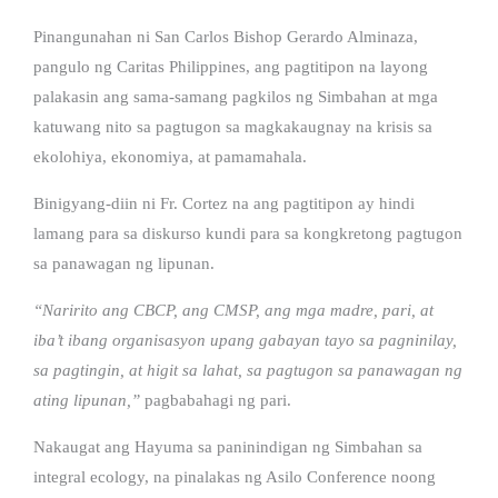
Pinangunahan ni San Carlos Bishop Gerardo Alminaza,
pangulo ng Caritas Philippines, ang pagtitipon na layong
palakasin ang sama-samang pagkilos ng Simbahan at mga
katuwang nito sa pagtugon sa magkakaugnay na krisis sa
ekolohiya, ekonomiya, at pamamahala.
Binigyang-diin ni Fr. Cortez na ang pagtitipon ay hindi
lamang para sa diskurso kundi para sa kongkretong pagtugon
sa panawagan ng lipunan.
“Naririto ang CBCP, ang CMSP, ang mga madre, pari, at
iba’t ibang organisasyon upang gabayan tayo sa pagninilay,
sa pagtingin, at higit sa lahat, sa pagtugon sa panawagan ng
ating lipunan,”
pagbabahagi ng pari.
Nakaugat ang Hayuma sa paninindigan ng Simbahan sa
integral ecology, na pinalakas ng Asilo Conference noong