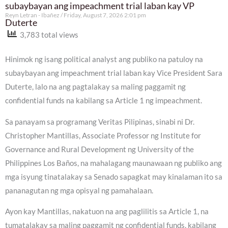
subaybayan ang impeachment trial laban kay VP
Reyn Letran - Ibañez
Friday, August 7, 2026 2:01 pm
Duterte
3,783 total views
Hinimok ng isang political analyst ang publiko na patuloy na
subaybayan ang impeachment trial laban kay Vice President Sara
Duterte, lalo na ang pagtalakay sa maling paggamit ng
confidential funds na kabilang sa Article 1 ng impeachment.
Sa panayam sa programang Veritas Pilipinas, sinabi ni Dr.
Christopher Mantillas, Associate Professor ng Institute for
Governance and Rural Development ng University of the
Philippines Los Baños, na mahalagang maunawaan ng publiko ang
mga isyung tinatalakay sa Senado sapagkat may kinalaman ito sa
pananagutan ng mga opisyal ng pamahalaan.
Ayon kay Mantillas, nakatuon na ang paglilitis sa Article 1, na
tumatalakay sa maling paggamit ng confidential funds, kabilang