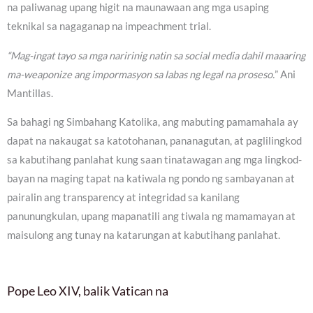
na paliwanag upang higit na maunawaan ang mga usaping
teknikal sa nagaganap na impeachment trial.
“Mag-ingat tayo sa mga naririnig natin sa social media dahil maaaring
ma-weaponize ang impormasyon sa labas ng legal na proseso.
” Ani
Mantillas.
Sa bahagi ng Simbahang Katolika, ang mabuting pamamahala ay
dapat na nakaugat sa katotohanan, pananagutan, at paglilingkod
sa kabutihang panlahat kung saan tinatawagan ang mga lingkod-
bayan na maging tapat na katiwala ng pondo ng sambayanan at
pairalin ang transparency at integridad sa kanilang
panunungkulan, upang mapanatili ang tiwala ng mamamayan at
maisulong ang tunay na katarungan at kabutihang panlahat.
Pope Leo XIV, balik Vatican na