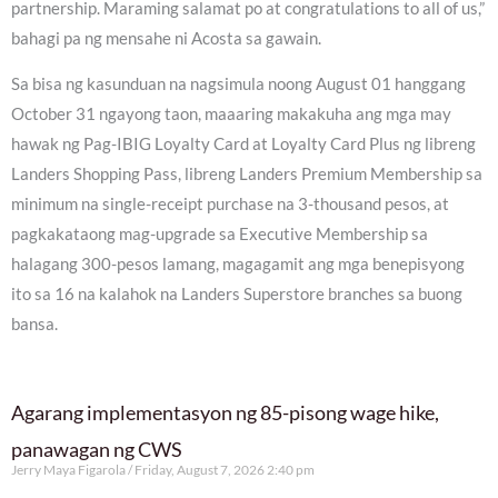
partnership. Maraming salamat po at congratulations to all of us,”
bahagi pa ng mensahe ni Acosta sa gawain.
Sa bisa ng kasunduan na nagsimula noong August 01 hanggang
October 31 ngayong taon, maaaring makakuha ang mga may
hawak ng Pag-IBIG Loyalty Card at Loyalty Card Plus ng libreng
Landers Shopping Pass, libreng Landers Premium Membership sa
minimum na single-receipt purchase na 3-thousand pesos, at
pagkakataong mag-upgrade sa Executive Membership sa
halagang 300-pesos lamang, magagamit ang mga benepisyong
ito sa 16 na kalahok na Landers Superstore branches sa buong
bansa.
Agarang implementasyon ng 85-pisong wage hike,
panawagan ng CWS
Jerry Maya Figarola
Friday, August 7, 2026 2:40 pm