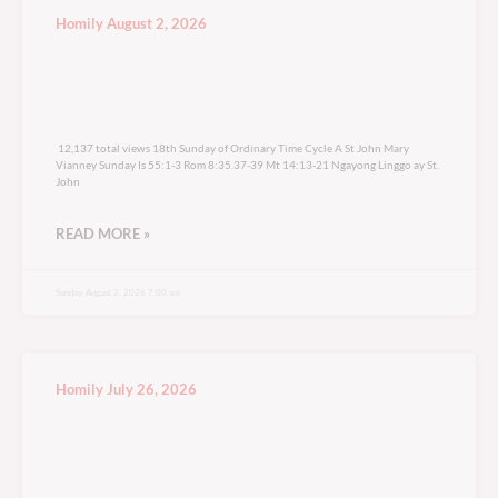
Homily August 2, 2026
12,137 total views
12,137 total views 18th Sunday of Ordinary Time Cycle A St John Mary
Vianney Sunday Is 55:1-3 Rom 8:35.37-39 Mt 14:13-21 Ngayong Linggo ay St.
John
READ MORE »
Sunday, August 2, 2026 7:00 am
Homily July 26, 2026
13,849 total views