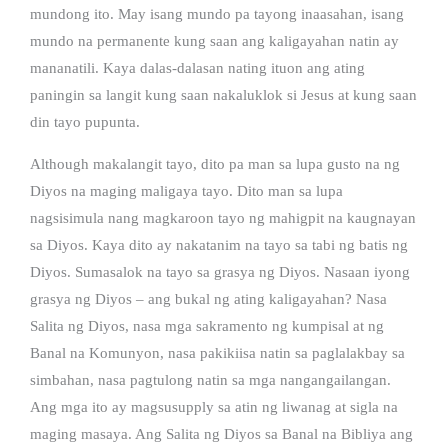
mundong ito. May isang mundo pa tayong inaasahan, isang
mundo na permanente kung saan ang kaligayahan natin ay
mananatili. Kaya dalas-dalasan nating ituon ang ating
paningin sa langit kung saan nakaluklok si Jesus at kung saan
din tayo pupunta.
Although makalangit tayo, dito pa man sa lupa gusto na ng
Diyos na maging maligaya tayo. Dito man sa lupa
nagsisimula nang magkaroon tayo ng mahigpit na kaugnayan
sa Diyos. Kaya dito ay nakatanim na tayo sa tabi ng batis ng
Diyos. Sumasalok na tayo sa grasya ng Diyos. Nasaan iyong
grasya ng Diyos – ang bukal ng ating kaligayahan? Nasa
Salita ng Diyos, nasa mga sakramento ng kumpisal at ng
Banal na Komunyon, nasa pakikiisa natin sa paglalakbay sa
simbahan, nasa pagtulong natin sa mga nangangailangan.
Ang mga ito ay magsusupply sa atin ng liwanag at sigla na
maging masaya. Ang Salita ng Diyos sa Banal na Bibliya ang