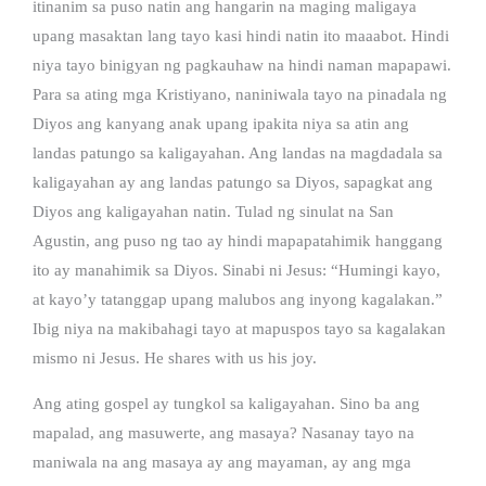
itinanim sa puso natin ang hangarin na maging maligaya
upang masaktan lang tayo kasi hindi natin ito maaabot. Hindi
niya tayo binigyan ng pagkauhaw na hindi naman mapapawi.
Para sa ating mga Kristiyano, naniniwala tayo na pinadala ng
Diyos ang kanyang anak upang ipakita niya sa atin ang
landas patungo sa kaligayahan. Ang landas na magdadala sa
kaligayahan ay ang landas patungo sa Diyos, sapagkat ang
Diyos ang kaligayahan natin. Tulad ng sinulat na San
Agustin, ang puso ng tao ay hindi mapapatahimik hanggang
ito ay manahimik sa Diyos. Sinabi ni Jesus: “Humingi kayo,
at kayo’y tatanggap upang malubos ang inyong kagalakan.”
Ibig niya na makibahagi tayo at mapuspos tayo sa kagalakan
mismo ni Jesus. He shares with us his joy.
Ang ating gospel ay tungkol sa kaligayahan. Sino ba ang
mapalad, ang masuwerte, ang masaya? Nasanay tayo na
maniwala na ang masaya ay ang mayaman, ay ang mga