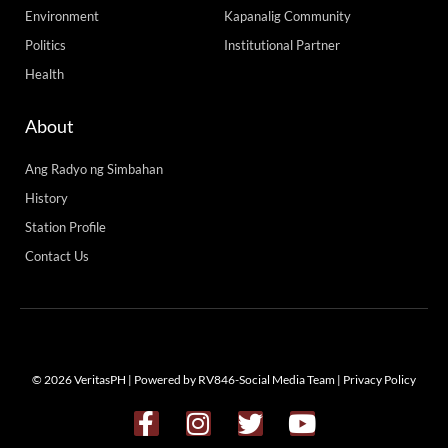
Environment
Kapanalig Community
Politics
Institutional Partner
Health
About
Ang Radyo ng Simbahan
History
Station Profile
Contact Us
© 2026 VeritasPH | Powered by RV846-Social Media Team |
Privacy Policy
F
I
T
Y
a
n
w
o