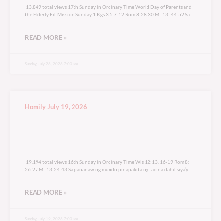
13,849 total views 17th Sunday in Ordinary Time World Day of Parents and
the Elderly Fil-Mission Sunday 1 Kgs 3:5.7-12 Rom 8:28-30 Mt 13: 44-52 Sa
READ MORE »
Sunday, July 26, 2026 7:00 am
Homily July 19, 2026
19,194 total views
19,194 total views 16th Sunday in Ordinary Time Wis 12:13. 16-19 Rom 8:
26-27 Mt 13:24-43 Sa pananaw ng mundo pinapakita ng tao na dahil siya’y
READ MORE »
Sunday, July 19, 2026 7:00 am