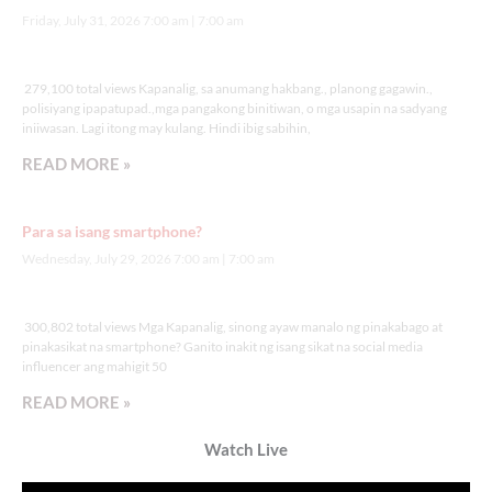
Friday, July 31, 2026 7:00 am
7:00 am
279,100 total views
279,100 total views Kapanalig, sa anumang hakbang., planong gagawin.,
polisiyang ipapatupad.,mga pangakong binitiwan, o mga usapin na sadyang
iniiwasan. Lagi itong may kulang. Hindi ibig sabihin,
READ MORE »
Para sa isang smartphone?
Wednesday, July 29, 2026 7:00 am
7:00 am
300,802 total views
300,802 total views Mga Kapanalig, sinong ayaw manalo ng pinakabago at
pinakasikat na smartphone? Ganito inakit ng isang sikat na social media
influencer ang mahigit 50
READ MORE »
Watch Live