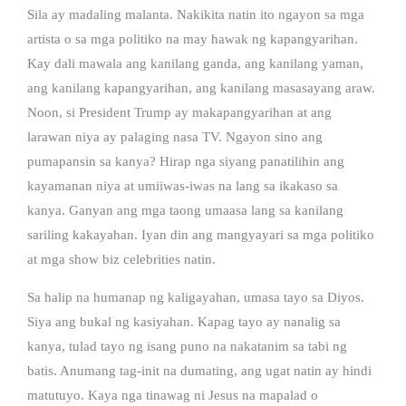
Sila ay madaling malanta. Nakikita natin ito ngayon sa mga
artista o sa mga politiko na may hawak ng kapangyarihan.
Kay dali mawala ang kanilang ganda, ang kanilang yaman,
ang kanilang kapangyarihan, ang kanilang masasayang araw.
Noon, si President Trump ay makapangyarihan at ang
larawan niya ay palaging nasa TV. Ngayon sino ang
pumapansin sa kanya? Hirap nga siyang panatilihin ang
kayamanan niya at umiiwas-iwas na lang sa ikakaso sa
kanya. Ganyan ang mga taong umaasa lang sa kanilang
sariling kakayahan. Iyan din ang mangyayari sa mga politiko
at mga show biz celebrities natin.
Sa halip na humanap ng kaligayahan, umasa tayo sa Diyos.
Siya ang bukal ng kasiyahan. Kapag tayo ay nanalig sa
kanya, tulad tayo ng isang puno na nakatanim sa tabi ng
batis. Anumang tag-init na dumating, ang ugat natin ay hindi
matutuyo. Kaya nga tinawag ni Jesus na mapalad o