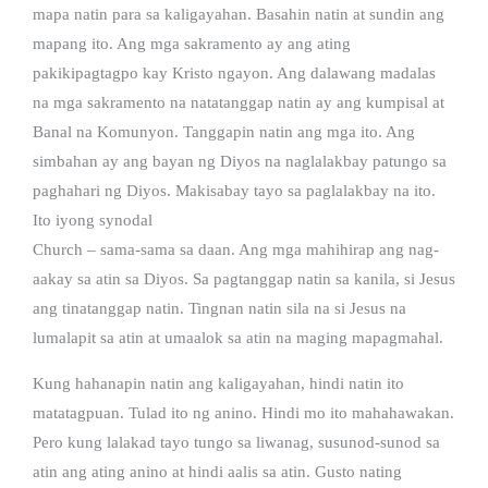
mapa natin para sa kaligayahan. Basahin natin at sundin ang
mapang ito. Ang mga sakramento ay ang ating
pakikipagtagpo kay Kristo ngayon. Ang dalawang madalas
na mga sakramento na natatanggap natin ay ang kumpisal at
Banal na Komunyon. Tanggapin natin ang mga ito. Ang
simbahan ay ang bayan ng Diyos na naglalakbay patungo sa
paghahari ng Diyos. Makisabay tayo sa paglalakbay na ito.
Ito iyong synodal
Church – sama-sama sa daan. Ang mga mahihirap ang nag-
aakay sa atin sa Diyos. Sa pagtanggap natin sa kanila, si Jesus
ang tinatanggap natin. Tingnan natin sila na si Jesus na
lumalapit sa atin at umaalok sa atin na maging mapagmahal.
Kung hahanapin natin ang kaligayahan, hindi natin ito
matatagpuan. Tulad ito ng anino. Hindi mo ito mahahawakan.
Pero kung lalakad tayo tungo sa liwanag, susunod-sunod sa
atin ang ating anino at hindi aalis sa atin. Gusto nating