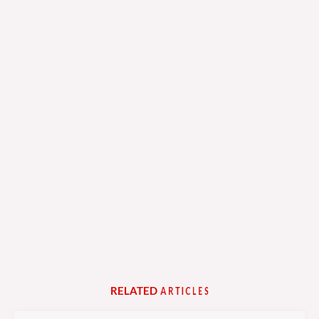
RELATED
A
R
T
I
C
L
E
S