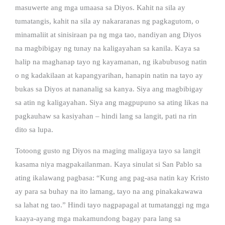
masuwerte ang mga umaasa sa Diyos. Kahit na sila ay
tumatangis, kahit na sila ay nakararanas ng pagkagutom, o
minamaliit at sinisiraan pa ng mga tao, nandiyan ang Diyos
na magbibigay ng tunay na kaligayahan sa kanila. Kaya sa
halip na maghanap tayo ng kayamanan, ng ikabubusog natin
o ng kadakilaan at kapangyarihan, hanapin natin na tayo ay
bukas sa Diyos at nananalig sa kanya. Siya ang magbibigay
sa atin ng kaligayahan. Siya ang magpupuno sa ating likas na
pagkauhaw sa kasiyahan – hindi lang sa langit, pati na rin
dito sa lupa.
Totoong gusto ng Diyos na maging maligaya tayo sa langit
kasama niya magpakailanman. Kaya sinulat si San Pablo sa
ating ikalawang pagbasa: “Kung ang pag-asa natin kay Kristo
ay para sa buhay na ito lamang, tayo na ang pinakakawawa
sa lahat ng tao.” Hindi tayo nagpapagal at tumatanggi ng mga
kaaya-ayang mga makamundong bagay para lang sa