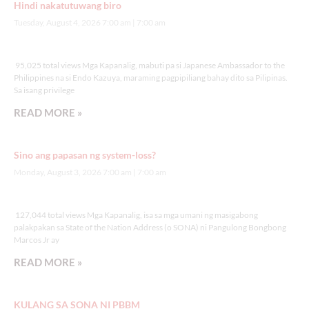
Hindi nakatutuwang biro
Tuesday, August 4, 2026 7:00 am
7:00 am
95,025 total views
95,025 total views Mga Kapanalig, mabuti pa si Japanese Ambassador to the
Philippines na si Endo Kazuya, maraming pagpipiliang bahay dito sa Pilipinas.
Sa isang privilege
READ MORE »
Sino ang papasan ng system-loss?
Monday, August 3, 2026 7:00 am
7:00 am
127,044 total views
127,044 total views Mga Kapanalig, isa sa mga umani ng masigabong
palakpakan sa State of the Nation Address (o SONA) ni Pangulong Bongbong
Marcos Jr ay
READ MORE »
KULANG SA SONA NI PBBM