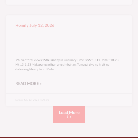
Homily July 12, 2026
26,767 total views
26,767 total views 15th Sunday in Ordinary Time Is 55:10-11 Rom 8:18-23
Mt 13:1-23 Makapangyarihan ang simbahan. Tumagal siya ng higit na
dalawang libong taon. Mula
READ MORE »
Sunday, July 12, 2026 7:00 am
Load More