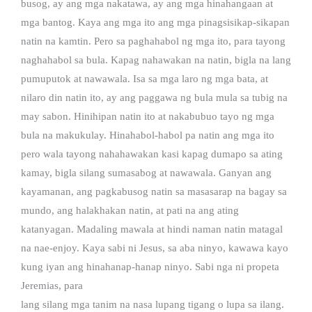
busog, ay ang mga nakatawa, ay ang mga hinahangaan at
mga bantog. Kaya ang mga ito ang mga pinagsisikap-sikapan
natin na kamtin. Pero sa paghahabol ng mga ito, para tayong
naghahabol sa bula. Kapag nahawakan na natin, bigla na lang
pumuputok at nawawala. Isa sa mga laro ng mga bata, at
nilaro din natin ito, ay ang paggawa ng bula mula sa tubig na
may sabon. Hinihipan natin ito at nakabubuo tayo ng mga
bula na makukulay. Hinahabol-habol pa natin ang mga ito
pero wala tayong nahahawakan kasi kapag dumapo sa ating
kamay, bigla silang sumasabog at nawawala. Ganyan ang
kayamanan, ang pagkabusog natin sa masasarap na bagay sa
mundo, ang halakhakan natin, at pati na ang ating
katanyagan. Madaling mawala at hindi naman natin matagal
na nae-enjoy. Kaya sabi ni Jesus, sa aba ninyo, kawawa kayo
kung iyan ang hinahanap-hanap ninyo. Sabi nga ni propeta
Jeremias, para
lang silang mga tanim na nasa lupang tigang o lupa sa ilang.