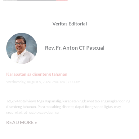
Veritas Editorial
Rev. Fr. Anton CT Pascual
Karapatan sa disenteng tahanan
Wednesday, August 5, 2026 7:00 am
7:00 am
62,694 total views
62,694 total views Mga Kapanalig, karapatan ng bawat tao ang magkaroon ng
disenteng tahanan. Para masabing disente, dapat itong sapat, ligtas, may
seguridad, at nagbibigay-daan sa
READ MORE »