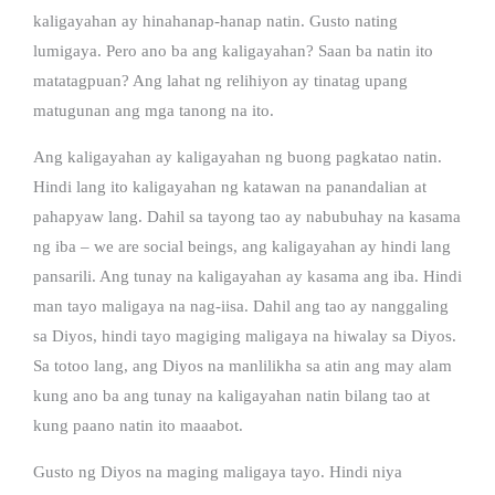
kaligayahan ay hinahanap-hanap natin. Gusto nating
lumigaya. Pero ano ba ang kaligayahan? Saan ba natin ito
matatagpuan? Ang lahat ng relihiyon ay tinatag upang
matugunan ang mga tanong na ito.
Ang kaligayahan ay kaligayahan ng buong pagkatao natin.
Hindi lang ito kaligayahan ng katawan na panandalian at
pahapyaw lang. Dahil sa tayong tao ay nabubuhay na kasama
ng iba – we are social beings, ang kaligayahan ay hindi lang
pansarili. Ang tunay na kaligayahan ay kasama ang iba. Hindi
man tayo maligaya na nag-iisa. Dahil ang tao ay nanggaling
sa Diyos, hindi tayo magiging maligaya na hiwalay sa Diyos.
Sa totoo lang, ang Diyos na manlilikha sa atin ang may alam
kung ano ba ang tunay na kaligayahan natin bilang tao at
kung paano natin ito maaabot.
Gusto ng Diyos na maging maligaya tayo. Hindi niya