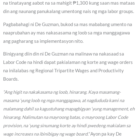
na tinatayang aabot na sa mahigit ₱1,300 kung saan mas mataas
din ang naunang panukalang umentong nais ng mga labor groups.
Pagbabahagi ni De Guzman, bukod sa mas mababang umento na
naaprubahan ay mas nakasasama ng loob sa mga manggagawa
ang pagharang sa implementasyon nito.
Binigyang diin din ni De Guzman na malinaw na nakasaad sa
Labor Code na hindi dapat pakialaman ng korte ang wage orders
na inilalabas ng Regional Tripartite Wages and Productivity
Boards.
“Ang higit na nakakasama ng loob, hinarang. Kaya masamang-
masama ‘yung loob ng mga manggagawa, at nagdududa kami na
malamang dahil sa kagustuhang mapagbigyan ‘yung management, eh
hinarang. Nalimutan na mayroong batas, o mayroong Labor Code
provision, na ‘yung sinumang korte ay hindi pwedeng makialam sa
wage increases na ibinibigay ng wage board.”
Ayon pa kay De