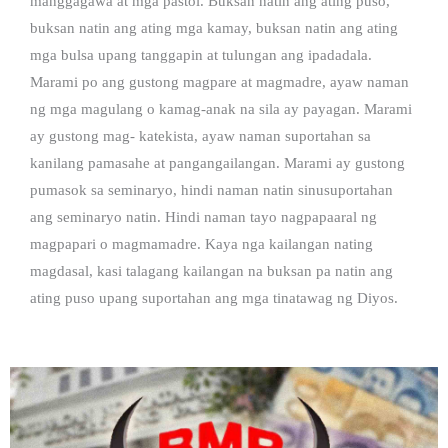
manggagawa at mga pastol. Buksan natin ang ating puso,
buksan natin ang ating mga kamay, buksan natin ang ating
mga bulsa upang tanggapin at tulungan ang ipadadala.
Marami po ang gustong magpare at magmadre, ayaw naman
ng mga magulang o kamag-anak na sila ay payagan. Marami
ay gustong mag- katekista, ayaw naman suportahan sa
kanilang pamasahe at pangangailangan. Marami ay gustong
pumasok sa seminaryo, hindi naman natin sinusuportahan
ang seminaryo natin. Hindi naman tayo nagpapaaral ng
magpapari o magmamadre. Kaya nga kailangan nating
magdasal, kasi talagang kailangan na buksan pa natin ang
ating puso upang suportahan ang mga tinatawag ng Diyos.