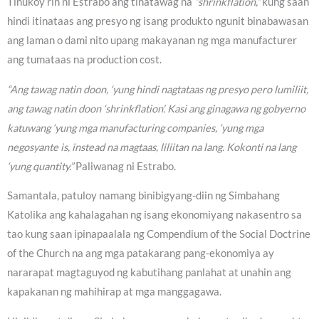
Tinukoy rin ni Estrabo ang tinatawag na
“shrinkflation,”
kung saan
hindi itinataas ang presyo ng isang produkto ngunit binabawasan
ang laman o dami nito upang makayanan ng mga manufacturer
ang tumataas na production cost.
“Ang tawag natin doon, ‘yung hindi nagtataas ng presyo pero lumiliit,
ang tawag natin doon ‘shrinkflation’. Kasi ang ginagawa ng gobyerno
katuwang ‘yung mga manufacturing companies, ‘yung mga
negosyante is, instead na magtaas, liliitan na lang. Kokonti na lang
‘yung quantity.”
Paliwanag ni Estrabo.
Samantala, patuloy namang binibigyang-diin ng Simbahang
Katolika ang kahalagahan ng isang ekonomiyang nakasentro sa
tao kung saan ipinapaalala ng Compendium of the Social Doctrine
of the Church na ang mga patakarang pang-ekonomiya ay
nararapat magtaguyod ng kabutihang panlahat at unahin ang
kapakanan ng mahihirap at mga manggagawa.