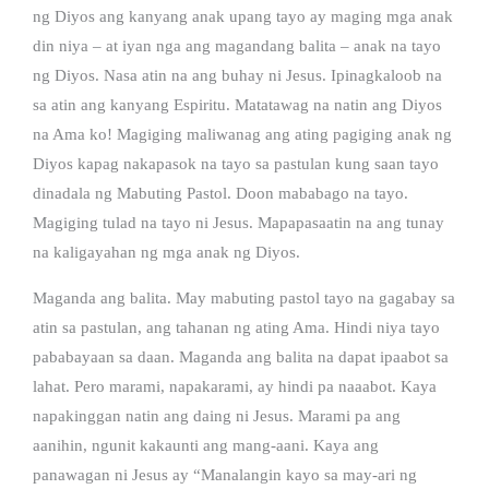
ng Diyos ang kanyang anak upang tayo ay maging mga anak
din niya – at iyan nga ang magandang balita – anak na tayo
ng Diyos. Nasa atin na ang buhay ni Jesus. Ipinagkaloob na
sa atin ang kanyang Espiritu. Matatawag na natin ang Diyos
na Ama ko! Magiging maliwanag ang ating pagiging anak ng
Diyos kapag nakapasok na tayo sa pastulan kung saan tayo
dinadala ng Mabuting Pastol. Doon mababago na tayo.
Magiging tulad na tayo ni Jesus. Mapapasaatin na ang tunay
na kaligayahan ng mga anak ng Diyos.
Maganda ang balita. May mabuting pastol tayo na gagabay sa
atin sa pastulan, ang tahanan ng ating Ama. Hindi niya tayo
pababayaan sa daan. Maganda ang balita na dapat ipaabot sa
lahat. Pero marami, napakarami, ay hindi pa naaabot. Kaya
napakinggan natin ang daing ni Jesus. Marami pa ang
aanihin, ngunit kakaunti ang mang-aani. Kaya ang
panawagan ni Jesus ay “Manalangin kayo sa may-ari ng