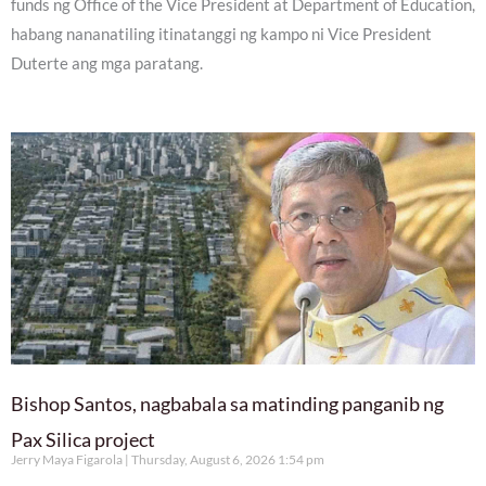
funds ng Office of the Vice President at Department of Education,
habang nananatiling itinatanggi ng kampo ni Vice President
Duterte ang mga paratang.
Bishop Santos, nagbabala sa matinding panganib ng
Pax Silica project
Jerry Maya Figarola
Thursday, August 6, 2026 1:54 pm