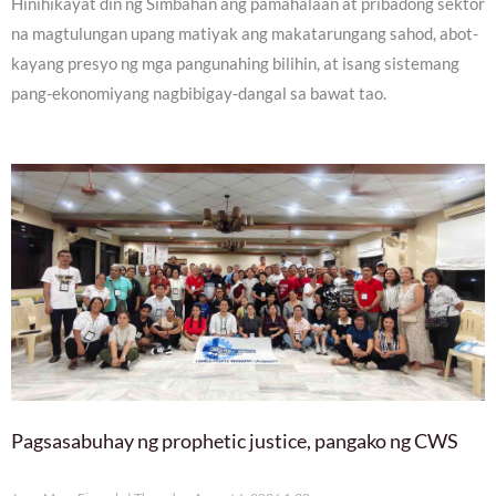
Hinihikayat din ng Simbahan ang pamahalaan at pribadong sektor
na magtulungan upang matiyak ang makatarungang sahod, abot-
kayang presyo ng mga pangunahing bilihin, at isang sistemang
pang-ekonomiyang nagbibigay-dangal sa bawat tao.
Pagsasabuhay ng prophetic justice, pangako ng CWS