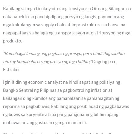
Kabilang sa mga tinukoy nito ang tensiyon sa Gitnang Silangan na
nakaaapekto sa pandaigdigang presyo ng langis, gayundin ang
mga kakulangan sa supply chain at imprastruktura sa bansa na
nagpapataas sa halaga ng transportasyon at distribusyon ng mga
produkto.
“Bumabagal lamang ang pagtaas ng presyo, pero hindi ibig sabihin
nito ay bumababa na ang presyo ng mga bilihin,”
Dagdag pa ni
Estrabo.
Iginiit din ng economic analyst na hindi sapat ang polisiya ng
Bangko Sentral ng Pilipinas sa pagkontrol ng inflation at
kailangan ding kumilos ang pamahalaan sa pamamagitan ng
reporma sa pagbubuwis, kabilang ang posibilidad ng pagbabawas
ng buwis sa kuryente at iba pang pangunahing bilihin upang
mabawasan ang gastusin ng mga mamimili.