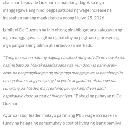
chairman Leody de Guzman na malaking dagok sa mga
manggagawa ang hindi pagpapatupad ng wage increase na
inaasahan sanang magkakabisa noong Hulyo 25, 2026.
Iginiit ni De Guzman na lalo nitong pinabibigat ang kalagayan ng
mga manggagawa sa gitna ng patuloy na pagtaas ng presyo ng
mga pangunahing bilihin at serbisyo sa merkado.
“‘Yung inaasahan naming dagdag na sahod nung July 25 eh nawala pa,
naging bato pa. Makakadagdag sana nga ‘yun doon sa pang-araw-
araw na pangangailangan ng ating mga manggagawa sa panahong ito
na napakataas ang presyo ng kuryente at gasolina, eh binawi pa.
Hinarang pa. Medyo may reklamo pa nga kami diyan dahil
napakalayo doon sa cost of living niyan, “
Bahagi ng pahayag ni De
Guzman.
Ayon sa labor leader, malayo pa rin ang ₱85 wage increase sa
tunay na halaga ng pamumuhay o cost of living ng isang pamilya