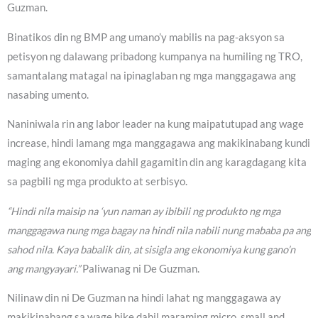
Guzman.
Binatikos din ng BMP ang umano’y mabilis na pag-aksyon sa
petisyon ng dalawang pribadong kumpanya na humiling ng TRO,
samantalang matagal na ipinaglaban ng mga manggagawa ang
nasabing umento.
Naniniwala rin ang labor leader na kung maipatutupad ang wage
increase, hindi lamang mga manggagawa ang makikinabang kundi
maging ang ekonomiya dahil gagamitin din ang karagdagang kita
sa pagbili ng mga produkto at serbisyo.
“Hindi nila maisip na ‘yun naman ay ibibili ng produkto ng mga
manggagawa nung mga bagay na hindi nila nabili nung mababa pa ang
sahod nila. Kaya babalik din, at sisigla ang ekonomiya kung gano’n
ang mangyayari.”
Paliwanag ni De Guzman.
Nilinaw din ni De Guzman na hindi lahat ng manggagawa ay
makikinabang sa wage hike dahil maraming micro, small and