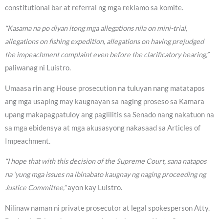
constitutional bar at referral ng mga reklamo sa komite.
“Kasama na po diyan itong mga allegations nila on mini-trial,
allegations on fishing expedition, allegations on having prejudged
the impeachment complaint even before the clarificatory hearing,”
paliwanag ni Luistro.
Umaasa rin ang House prosecution na tuluyan nang matatapos
ang mga usaping may kaugnayan sa naging proseso sa Kamara
upang makapagpatuloy ang paglilitis sa Senado nang nakatuon na
sa mga ebidensya at mga akusasyong nakasaad sa Articles of
Impeachment.
“I hope that with this decision of the Supreme Court, sana natapos
na ’yung mga issues na ibinabato kaugnay ng naging proceeding ng
Justice Committee,”
ayon kay Luistro.
Nilinaw naman ni private prosecutor at legal spokesperson Atty.