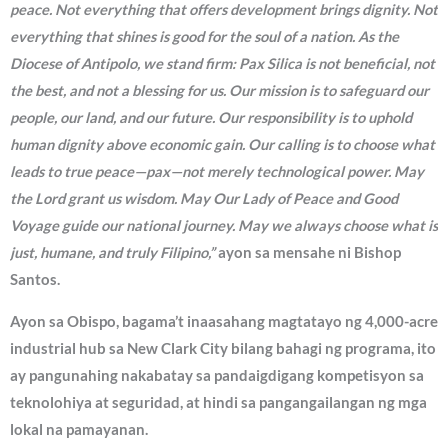
peace. Not everything that offers development brings dignity. Not
everything that shines is good for the soul of a nation. As the
Diocese of Antipolo, we stand firm: Pax Silica is not beneficial, not
the best, and not a blessing for us. Our mission is to safeguard our
people, our land, and our future. Our responsibility is to uphold
human dignity above economic gain. Our calling is to choose what
leads to true peace—pax—not merely technological power. May
the Lord grant us wisdom. May Our Lady of Peace and Good
Voyage guide our national journey. May we always choose what is
just, humane, and truly Filipino,”
ayon sa mensahe ni Bishop
Santos.
Ayon sa Obispo, bagama’t inaasahang magtatayo ng 4,000-acre
industrial hub sa New Clark City bilang bahagi ng programa, ito
ay pangunahing nakabatay sa pandaigdigang kompetisyon sa
teknolohiya at seguridad, at hindi sa pangangailangan ng mga
lokal na pamayanan.