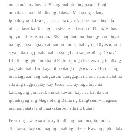
matatanda ng bayan. Bilang mabubuting pastol, hindi
tumakas o nanahimik ang dalawa. Matapang nilang
ipinahayag si Jesus, si Jesus na taga-Nazaret na ipinapako
nila sa krus kahit na gusto siyang palayain ni Pilato. Buhay
ngayon si Jesus na ito. “Siya ang bato na tinanggihan ninyo
na mga tagapagtayo at namumuno sa bahay ng Diyos ngunit
siya pala ang pinakamahalagang bato sa gusali ng Diyos.”
Hindi lang ipinamukha ni Pedro sa mga leaders ang kanilang
pagkakamali. Hinikayat din silang magsisi. Kay Hesus lang
matatagpuan ang kaligtasan. Tanggapin na nila siya. Kahit na
sila ang nagpapatay kay Jesus, sila ay mga tupa na
kailangang pumasok din sa kawan, kaya sa kanila din
ipinahayag ang Magandang Balita ng kaligtasan – magsisi,
manampalataya at magkakaroon sila ng buhay.
Pero ang tawag sa atin ay hindi lang para maging tupa.
Tinatawag tayo na maging anak ng Diyos. Kaya nga pinadala