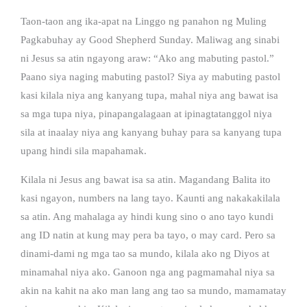
Taon-taon ang ika-apat na Linggo ng panahon ng Muling
Pagkabuhay ay Good Shepherd Sunday. Maliwag ang sinabi
ni Jesus sa atin ngayong araw: “Ako ang mabuting pastol.”
Paano siya naging mabuting pastol? Siya ay mabuting pastol
kasi kilala niya ang kanyang tupa, mahal niya ang bawat isa
sa mga tupa niya, pinapangalagaan at ipinagtatanggol niya
sila at inaalay niya ang kanyang buhay para sa kanyang tupa
upang hindi sila mapahamak.
Kilala ni Jesus ang bawat isa sa atin. Magandang Balita ito
kasi ngayon, numbers na lang tayo. Kaunti ang nakakakilala
sa atin. Ang mahalaga ay hindi kung sino o ano tayo kundi
ang ID natin at kung may pera ba tayo, o may card. Pero sa
dinami-dami ng mga tao sa mundo, kilala ako ng Diyos at
minamahal niya ako. Ganoon nga ang pagmamahal niya sa
akin na kahit na ako man lang ang tao sa mundo, mamamatay