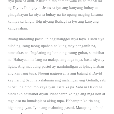
siya para sa akin. Kilalanin mo at maniwala ka na mahal ka
ng Diyos. Ibinigay ni Jesus sa iyo ang kanyang buhay at
ginagabayan ka niya sa buhay na ito upang maging kasama
ka niya sa langit. Ibig niyang ibahagi sa iyo ang kanyang
kaligayahan.
Bilang mabuting pastol ipinagtatanggol niya tayo. Hindi siya
tulad ng isang taong upahan na kung may panganib na,
tumatakas na. Pagdating ng lion o ng asong gubat, sumisibat
na. Hahayaan na lang na malapa ang mga tupa, basta siya ay
ligtas. Ang mabuting pastol ay naninindigan at ipinaglalaban
ang kanyang tupa. Noong nagpresenta ang batang si David
kay haring Saul na kalabanin ang malahiganteng Goliath, sabi
ni Saul na hindi mo kaya iyan. Bata ka pa. Sabi ni David na
hindi ako natatakot diyan. Nahaharap ko nga ang mga lion at
mga oso na lumalapit sa aking tupa. Haharapin ko rin ang
higanteng iyan. Iyan ang mabuting pastol. Matapang at hindi