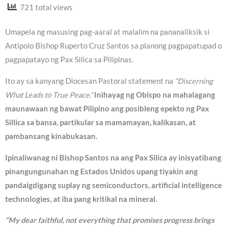
721 total views
Umapela ng masusing pag-aaral at malalim na pananaliksik si
Antipolo Bishop Ruperto Cruz Santos sa planong pagpapatupad o
pagpapatayo ng Pax Silica sa Pilipinas.
Ito ay sa kanyang Diocesan Pastoral statement na
“Discerning
What Leads to True Peace.”
Inihayag ng Obispo na mahalagang
maunawaan ng bawat Pilipino ang posibleng epekto ng Pax
Sillica sa bansa, partikular sa mamamayan, kalikasan, at
pambansang kinabukasan.
Ipinaliwanag ni Bishop Santos na ang Pax Silica ay inisyatibang
pinangungunahan ng Estados Unidos upang tiyakin ang
pandaigdigang suplay ng semiconductors, artificial intelligence
technologies, at iba pang kritikal na mineral.
“My dear faithful, not everything that promises progress brings