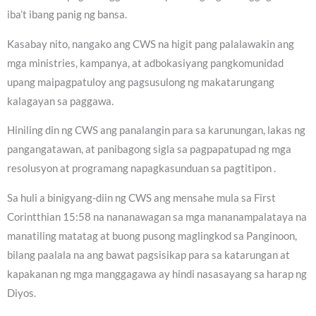
iba’t ibang panig ng bansa.
Kasabay nito, nangako ang CWS na higit pang palalawakin ang
mga ministries, kampanya, at adbokasiyang pangkomunidad
upang maipagpatuloy ang pagsusulong ng makatarungang
kalagayan sa paggawa.
Hiniling din ng CWS ang panalangin para sa karunungan, lakas ng
pangangatawan, at panibagong sigla sa pagpapatupad ng mga
resolusyon at programang napagkasunduan sa pagtitipon .
Sa huli a binigyang-diin ng CWS ang mensahe mula sa First
Corintthian 15:58 na nananawagan sa mga mananampalataya na
manatiling matatag at buong pusong maglingkod sa Panginoon,
bilang paalala na ang bawat pagsisikap para sa katarungan at
kapakanan ng mga manggagawa ay hindi nasasayang sa harap ng
Diyos.