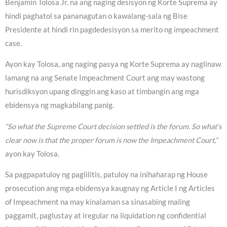
Benjamin Tolosa Jr. na ang naging desisyon ng Korte Suprema ay
hindi paghatol sa pananagutan o kawalang-sala ng Bise
Presidente at hindi rin pagdedesisyon sa merito ng impeachment
case.
Ayon kay Tolosa, ang naging pasya ng Korte Suprema ay naglinaw
lamang na ang Senate Impeachment Court ang may wastong
hurisdiksyon upang dinggin ang kaso at timbangin ang mga
ebidensya ng magkabilang panig.
“So what the Supreme Court decision settled is the forum. So what’s
clear now is that the proper forum is now the Impeachment Court,”
ayon kay Tolosa.
Sa pagpapatuloy ng paglilitis, patuloy na inihaharap ng House
prosecution ang mga ebidensya kaugnay ng Article I ng Articles
of Impeachment na may kinalaman sa sinasabing maling
paggamit, paglustay at iregular na liquidation ng confidential