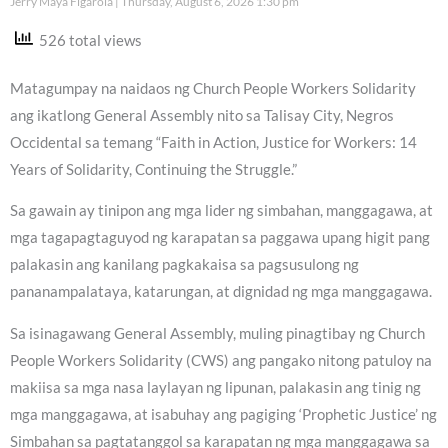
Jerry Maya Figarola
Thursday, August 6, 2026 1:30 pm
526 total views
Matagumpay na naidaos ng Church People Workers Solidarity
ang ikatlong General Assembly nito sa Talisay City, Negros
Occidental sa temang “Faith in Action, Justice for Workers: 14
Years of Solidarity, Continuing the Struggle.”
Sa gawain ay tinipon ang mga lider ng simbahan, manggagawa, at
mga tagapagtaguyod ng karapatan sa paggawa upang higit pang
palakasin ang kanilang pagkakaisa sa pagsusulong ng
pananampalataya, katarungan, at dignidad ng mga manggagawa.
Sa isinagawang General Assembly, muling pinagtibay ng Church
People Workers Solidarity (CWS) ang pangako nitong patuloy na
makiisa sa mga nasa laylayan ng lipunan, palakasin ang tinig ng
mga manggagawa, at isabuhay ang pagiging ‘Prophetic Justice’ ng
Simbahan sa pagtatanggol sa karapatan ng mga manggagawa sa