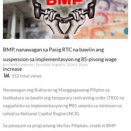
BMP, nanawagan sa Pasig RTC na bawiin ang
suspension sa implementasyon ng 85-pisong wage
Roy Mark Gutierrez
Thursday, August 6, 2026 2:18 pm
increase
352 total views
Nanawagan ang Bukluran ng Manggagawang Pilipino sa
hudikatura na bawiin ang temporary restraining order (TRO) na
nagpahinto sa implementasyon ng ₱85 umento sa minimum na
sahod sa National Capital Region (NCR).
Sa panayam sa programang Veritas Pilipinas, sinabi ni BMP