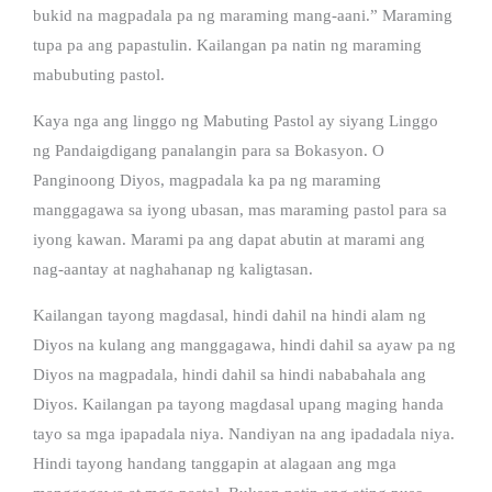
bukid na magpadala pa ng maraming mang-aani.” Maraming
tupa pa ang papastulin. Kailangan pa natin ng maraming
mabubuting pastol.
Kaya nga ang linggo ng Mabuting Pastol ay siyang Linggo
ng Pandaigdigang panalangin para sa Bokasyon. O
Panginoong Diyos, magpadala ka pa ng maraming
manggagawa sa iyong ubasan, mas maraming pastol para sa
iyong kawan. Marami pa ang dapat abutin at marami ang
nag-aantay at naghahanap ng kaligtasan.
Kailangan tayong magdasal, hindi dahil na hindi alam ng
Diyos na kulang ang manggagawa, hindi dahil sa ayaw pa ng
Diyos na magpadala, hindi dahil sa hindi nababahala ang
Diyos. Kailangan pa tayong magdasal upang maging handa
tayo sa mga ipapadala niya. Nandiyan na ang ipadadala niya.
Hindi tayong handang tanggapin at alagaan ang mga