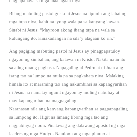
nagpapabaya sa mga inaalagaan niya.
Bilang mabuting pastol gusto ni Jesus na tipunin ang lahat ng
mga tupa niya, kahit na iyong wala pa sa kanyang kawan.
Sinabi ni Jesus: “Mayroon akong ibang tupa na wala sa
kulungang ito. Kinakailangan na sila’y alagaan ko rin.”
Ang pagiging mabuting pastol ni Jesus ay pinagpapatuloy
ngayon ng simbahan, ang katawan ni Kristo. Nakita natin ito
sa ating unang pagbasa. Napagaling ni Pedro at ni Juan ang
isang tao na lumpo na mula pa sa pagkabata niya. Malaking
himala ito at maraming tao ang nakumbinsi sa kapangyarihan
ni Jesus na namatay ngunit ngayon ay muling nabuhay at
may kapangarihan na magpagaling.
Naranasan nila ang kanyang kapangyarihan sa pagpapagaling
sa lumpong ito. Higit na limang libong mga tao ang
nagpabinyag noon. Pinatawag ang dalawang apostol ng mga
leaders ng mga Hudyo. Nandoon ang mga pinuno at