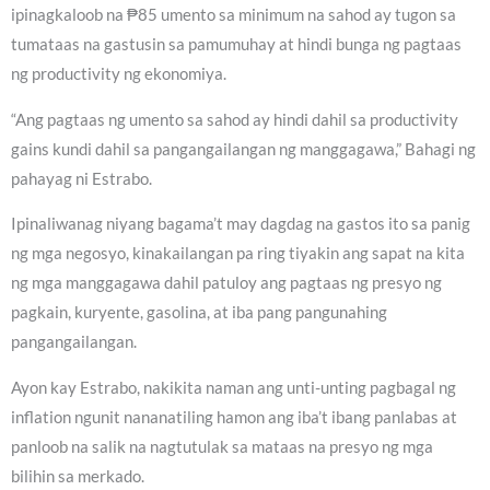
ipinagkaloob na ₱85 umento sa minimum na sahod ay tugon sa
tumataas na gastusin sa pamumuhay at hindi bunga ng pagtaas
ng productivity ng ekonomiya.
“Ang pagtaas ng umento sa sahod ay hindi dahil sa productivity
gains kundi dahil sa pangangailangan ng manggagawa,” Bahagi ng
pahayag ni Estrabo.
Ipinaliwanag niyang bagama’t may dagdag na gastos ito sa panig
ng mga negosyo, kinakailangan pa ring tiyakin ang sapat na kita
ng mga manggagawa dahil patuloy ang pagtaas ng presyo ng
pagkain, kuryente, gasolina, at iba pang pangunahing
pangangailangan.
Ayon kay Estrabo, nakikita naman ang unti-unting pagbagal ng
inflation ngunit nananatiling hamon ang iba’t ibang panlabas at
panloob na salik na nagtutulak sa mataas na presyo ng mga
bilihin sa merkado.