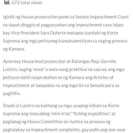
672 total views
Iginiit ng House prosecution panel sa Senate Impeachment Court
na dapat dinggin at pagpasyahan ang impeachment case laban
kay Vice President Sara Duterte matapos isantabi ng Korte
Suprema ang mga petisyong kumukuwestiyon sa naging proseso
ng Kamara.
Ayon kay House lead prosecutor at Batangas Rep. Gerville
Luistro, naging ‘moot’ o wala nang praktikal na saysay ang mga
petisyon dahil naaprubahan na ng Kamara ang Articles of
Impeachment at naipadala na ang mga ito sa Senado para sa
paglilitis.
Sinabi ni Luistro na kabilang sa mga usaping inihain sa Korte
Suprema ang sinasabing ‘mini-trial,” “fishing expedition,” at
paglabag ng House Committee on Justice sa proseso ng
pagtalakay sa impeachment complaints, gayundin ang one-year