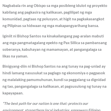
Nagbabala rin ang Obispo sa mga posibleng idulot ng proyekto
kabilang ang pagkasira ng kalikasan, paglilipat ng mga
komunidad, pagtaas ng polusyon, at higit na pagkakasangkot
ng Pilipinas sa hidwaan ng mga makapangyarihang bansa.
Iginiit ni Bishop Santos na kinakailangang pag-aralan mabuti
ang mga pangmatagalang epekto ng Pax Sillica sa pambansang
soberanya, kabuhayan ng mamamayan, at pangangalaga sa
likas na yaman.
Binigyang-diin ni Bishop Santos na ang tunay na pag-unlad ay
hindi lamang nasusukat sa paglago ng ekonomiya o pagpasok
ng malalaking pamumuhunan, kundi sa paggalang sa dignidad
ng tao, pangangalaga sa kalikasan, at pagsusulong ng tunay na
kapayapaan.
“The best path for our nation is one that: protects our
environment, strengthens local industries, empowers Filipino