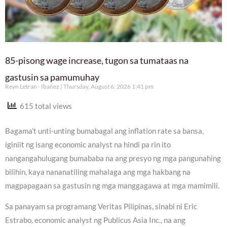
85-pisong wage increase, tugon sa tumataas na
gastusin sa pamumuhay
Reyn Letran - Ibañez
Thursday, August 6, 2026 1:41 pm
615 total views
Bagama’t unti-unting bumabagal ang inflation rate sa bansa,
iginiit ng isang economic analyst na hindi pa rin ito
nangangahulugang bumababa na ang presyo ng mga pangunahing
bilihin, kaya nananatiling mahalaga ang mga hakbang na
magpapagaan sa gastusin ng mga manggagawa at mga mamimili.
Sa panayam sa programang Veritas Pilipinas, sinabi ni Eric
Estrabo, economic analyst ng Publicus Asia Inc., na ang