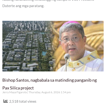
Duterte ang mga paratang.
Bishop Santos, nagbabala sa matinding panganib ng
Pax Silica project
Jerry Maya Figarola
Thursday, August 6, 2026 1:54 pm
2,518 total views