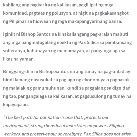
kabilang ang pagkasira ng kalikasan, paglilipat ng mga
komunidad, pagtaas ng polusyon, at higit na pagkakasangkot
ng Pilipinas sa hidwaan ng mga makapangyarihang bansa.
Iginiit ni Bishop Santos na kinakailangang pag-aralan mabuti
ang mga pangmatagalang epekto ng Pax Sillica sa pambansang
soberanya, kabuhayan ng mamamayan, at pangangalaga sa
likas na yaman.
Binigyang-diin ni Bishop Santos na ang tunay na pag-unlad ay
hindi lamang nasusukat sa paglago ng ekonomiya o pagpasok
ng malalaking pamumuhunan, kundi sa paggalang sa dignidad
ng tao, pangangalaga sa kalikasan, at pagsusulong ng tunay na
kapayapaan.
“The best path for our nation is one that: protects our
environment, strengthens local industries, empowers Filipino
workers, and preserves our sovereignty. Pax Silica does not arise