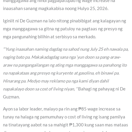
manggagawa ang hindi pagpapatupad ng wage increase na
inaasahan sanang magkakabisa noong Hulyo 25, 2026.
Iginiit ni De Guzman na lalo nitong pinabibigat ang kalagayan ng
mga manggagawa sa gitna ng patuloy na pagtaas ng presyo ng
mga pangunahing bilihin at serbisyo sa merkado.
“‘Yung inaasahan naming dagdag na sahod nung July 25 eh nawala pa,
naging bato pa. Makakadagdag sana nga ‘yun doon sa pang-araw-
araw na pangangailangan ng ating mga manggagawa sa panahong ito
na napakataas ang presyo ng kuryente at gasolina, eh binawi pa.
Hinarang pa. Medyo may reklamo pa nga kami diyan dahil
napakalayo doon sa cost of living niyan, “
Bahagi ng pahayag ni De
Guzman.
Ayon sa labor leader, malayo pa rin ang ₱85 wage increase sa
tunay na halaga ng pamumuhay o cost of living ng isang pamilya
na tinatayang aabot na sa mahigit ₱1,300 kung saan mas mataas