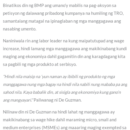
Binatikos din ng BMP ang umano’y mabilis na pag-aksyon sa
petisyon ng dalawang pribadong kumpanya na humiling ng TRO,
samantalang matagal na ipinaglaban ng mga manggagawa ang
nasabing umento.
Naniniwala rin ang labor leader na kung maipatutupad ang wage
increase, hindi lamang mga manggagawa ang makikinabang kundi
maging ang ekonomiya dahil gagamitin din ang karagdagang kita
sa pagbili ng mga produkto at serbisyo.
“Hindi nila maisip na ‘yun naman ay ibibili ng produkto ng mga
manggagawa nung mga bagay na hindi nila nabili nung mababa pa ang
sahod nila. Kaya babalik din, at sisigla ang ekonomiya kung gano’n
ang mangyayari.”
Paliwanag ni De Guzman.
Nilinaw din ni De Guzman na hindi lahat ng manggagawa ay
makikinabang sa wage hike dahil maraming micro, small and
medium enterprises (MSMEs) ang maaaring maging exempted sa