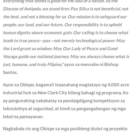
everything that shines is good for the soul of a nation. As the
Diocese of Antipolo, we stand firm: Pax Silica is not beneficial, not
the best, and not a blessing for us. Our mission is to safeguard our
people, our land, and our future. Our responsibility is to uphold
human dignity above economic gain. Our calling is to choose what
leads to true peace—pax—not merely technological power. May
the Lord grant us wisdom. May Our Lady of Peace and Good
Voyage guide our national journey. May we always choose what is
just, humane, and truly Filipino,”
ayon sa mensahe ni Bishop
Santos.
Ayon sa Obispo, bagama’t inaasahang magtatayo ng 4,000-acre
industrial hub sa New Clark City bilang bahagi ng programa, ito
ay pangunahing nakabatay sa pandaigdigang kompetisyon sa
teknolohiya at seguridad, at hindi sa pangangailangan ng mga
lokal na pamayanan.
Nagbabala rin ang Obispo sa mga posibleng idulot ng proyekto