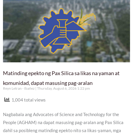
Matinding epekto ng Pax Silica sa likas na yaman at
komunidad, dapat masusing pag-aralan
Reyn Letran - Ibañez
Thursday, August 6, 2026 1:22 pm
1,004 total views
Nagbabala ang Advocates of Science and Technology for the
People (AGHAM) na dapat masusing pag-aralan ang Pax Silica
dahil sa posibleng matinding epekto nito sa likas-yaman, mga