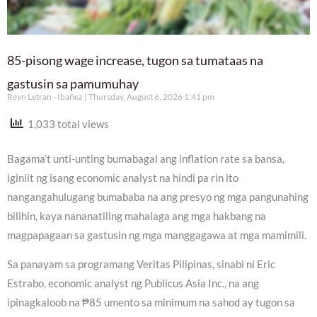
85-pisong wage increase, tugon sa tumataas na
gastusin sa pamumuhay
Reyn Letran - Ibañez
Thursday, August 6, 2026 1:41 pm
1,033 total views
Bagama’t unti-unting bumabagal ang inflation rate sa bansa,
iginiit ng isang economic analyst na hindi pa rin ito
nangangahulugang bumababa na ang presyo ng mga pangunahing
bilihin, kaya nananatiling mahalaga ang mga hakbang na
magpapagaan sa gastusin ng mga manggagawa at mga mamimili.
Sa panayam sa programang Veritas Pilipinas, sinabi ni Eric
Estrabo, economic analyst ng Publicus Asia Inc., na ang
ipinagkaloob na ₱85 umento sa minimum na sahod ay tugon sa