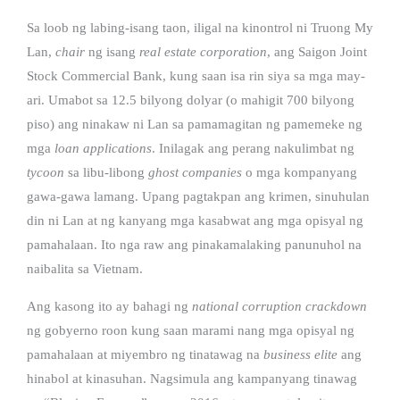
Sa loob ng labing-isang taon, iligal na kinontrol ni Truong My
Lan,
chair
ng isang
real estate corporation
, ang Saigon Joint
Stock Commercial Bank, kung saan isa rin siya sa mga may-
ari. Umabot sa 12.5 bilyong dolyar (o mahigit 700 bilyong
piso) ang ninakaw ni Lan sa pamamagitan ng pamemeke ng
mga
loan applications
. Inilagak ang perang nakulimbat ng
tycoon
sa libu-libong
ghost companies
o mga kompanyang
gawa-gawa lamang. Upang pagtakpan ang krimen, sinuhulan
din ni Lan at ng kanyang mga kasabwat ang mga opisyal ng
pamahalaan. Ito nga raw ang pinakamalaking panunuhol na
naibalita sa Vietnam.
Ang kasong ito ay bahagi ng
national corruption crackdown
ng gobyerno roon kung saan marami nang mga opisyal ng
pamahalaan at miyembro ng tinatawag na
business elite
ang
hinabol at kinasuhan. Nagsimula ang kampanyang tinawag