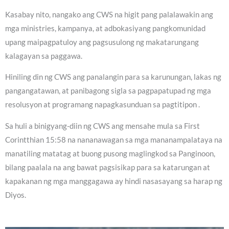
Kasabay nito, nangako ang CWS na higit pang palalawakin ang
mga ministries, kampanya, at adbokasiyang pangkomunidad
upang maipagpatuloy ang pagsusulong ng makatarungang
kalagayan sa paggawa.
Hiniling din ng CWS ang panalangin para sa karunungan, lakas ng
pangangatawan, at panibagong sigla sa pagpapatupad ng mga
resolusyon at programang napagkasunduan sa pagtitipon .
Sa huli a binigyang-diin ng CWS ang mensahe mula sa First
Corintthian 15:58 na nananawagan sa mga mananampalataya na
manatiling matatag at buong pusong maglingkod sa Panginoon,
bilang paalala na ang bawat pagsisikap para sa katarungan at
kapakanan ng mga manggagawa ay hindi nasasayang sa harap ng
Diyos.