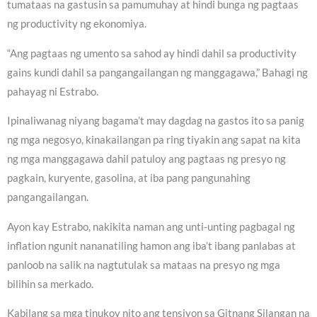
tumataas na gastusin sa pamumuhay at hindi bunga ng pagtaas
ng productivity ng ekonomiya.
“Ang pagtaas ng umento sa sahod ay hindi dahil sa productivity
gains kundi dahil sa pangangailangan ng manggagawa,” Bahagi ng
pahayag ni Estrabo.
Ipinaliwanag niyang bagama’t may dagdag na gastos ito sa panig
ng mga negosyo, kinakailangan pa ring tiyakin ang sapat na kita
ng mga manggagawa dahil patuloy ang pagtaas ng presyo ng
pagkain, kuryente, gasolina, at iba pang pangunahing
pangangailangan.
Ayon kay Estrabo, nakikita naman ang unti-unting pagbagal ng
inflation ngunit nananatiling hamon ang iba’t ibang panlabas at
panloob na salik na nagtutulak sa mataas na presyo ng mga
bilihin sa merkado.
Kabilang sa mga tinukoy nito ang tensiyon sa Gitnang Silangan na