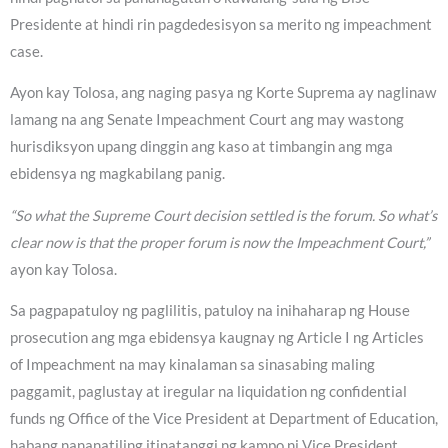
Presidente at hindi rin pagdedesisyon sa merito ng impeachment
case.
Ayon kay Tolosa, ang naging pasya ng Korte Suprema ay naglinaw
lamang na ang Senate Impeachment Court ang may wastong
hurisdiksyon upang dinggin ang kaso at timbangin ang mga
ebidensya ng magkabilang panig.
“So what the Supreme Court decision settled is the forum. So what’s
clear now is that the proper forum is now the Impeachment Court,”
ayon kay Tolosa.
Sa pagpapatuloy ng paglilitis, patuloy na inihaharap ng House
prosecution ang mga ebidensya kaugnay ng Article I ng Articles
of Impeachment na may kinalaman sa sinasabing maling
paggamit, paglustay at iregular na liquidation ng confidential
funds ng Office of the Vice President at Department of Education,
habang nananatiling itinatanggi ng kampo ni Vice President