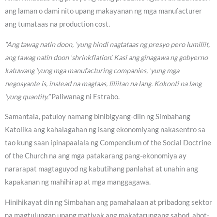
ang laman o dami nito upang makayanan ng mga manufacturer
ang tumataas na production cost.
“Ang tawag natin doon, ‘yung hindi nagtataas ng presyo pero lumiliit,
ang tawag natin doon ‘shrinkflation’. Kasi ang ginagawa ng gobyerno
katuwang ‘yung mga manufacturing companies, ‘yung mga
negosyante is, instead na magtaas, liliitan na lang. Kokonti na lang
‘yung quantity.”
Paliwanag ni Estrabo.
Samantala, patuloy namang binibigyang-diin ng Simbahang
Katolika ang kahalagahan ng isang ekonomiyang nakasentro sa
tao kung saan ipinapaalala ng Compendium of the Social Doctrine
of the Church na ang mga patakarang pang-ekonomiya ay
nararapat magtaguyod ng kabutihang panlahat at unahin ang
kapakanan ng mahihirap at mga manggagawa.
Hinihikayat din ng Simbahan ang pamahalaan at pribadong sektor
na magtulungan upang matiyak ang makatarungang sahod, abot-