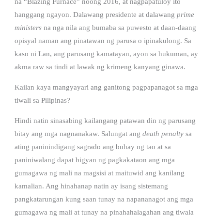
na “Blazing Furnace” noong 2016, at nagpapatuloy ito
hanggang ngayon. Dalawang presidente at dalawang
prime
ministers
na nga nila ang bumaba sa puwesto at daan-daang
opisyal naman ang pinatawan ng parusa o ipinakulong. Sa
kaso ni Lan, ang parusang kamatayan, ayon sa hukuman, ay
akma raw sa tindi at lawak ng krimeng kanyang ginawa.
Kailan kaya mangyayari ang ganitong pagpapanagot sa mga
tiwali sa Pilipinas?
Hindi natin sinasabing kailangang patawan din ng parusang
bitay ang mga nagnanakaw. Salungat ang
death penalty
sa
ating paninindigang sagrado ang buhay ng tao at sa
paniniwalang dapat bigyan ng pagkakataon ang mga
gumagawa ng mali na magsisi at maituwid ang kanilang
kamalian. Ang hinahanap natin ay isang sistemang
pangkatarungan kung saan tunay na napananagot ang mga
gumagawa ng mali at tunay na pinahahalagahan ang tiwala