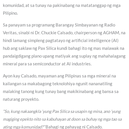
komunidad, at sa tunay na pakinabang na matatanggap ng mga
Pilipino.
Sa panayam sa programang Barangay Simbayanan ng Radio
Veritas, sinabi ni Dr. Chuckie Calsado, chairperson ng AGHAM, na
hindi lamang simpleng pagtatayo ng artificial intelligence (AI)
hub ang saklaw ng Pax Silica kundi bahagi ito ng mas malawak na
pandaigdigang plano upang matiyak ang suplay ng mahahalagang
mineral para sa semiconductor at AI industries.
Ayon kay Calsado, mayaman ang Pilipinas sa mga mineral na
kailangan sa makabagong teknolohiya ngunit nananatiling
malaking tanong kung tunay bang makikinabang ang bansa sa
naturang proyekto.
“So, kung nakaangkla ‘yung Pax Silica sa usapin ng mina, ano ‘yung
magiging epekto nito sa kabuhayan at doon sa buhay ng mga tao sa
ating mga komunidad?”
Bahagi ng pahayag ni Calsado.