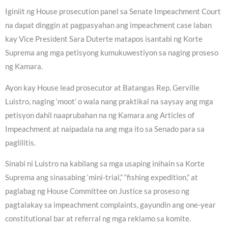
Iginiit ng House prosecution panel sa Senate Impeachment Court
na dapat dinggin at pagpasyahan ang impeachment case laban
kay Vice President Sara Duterte matapos isantabi ng Korte
Suprema ang mga petisyong kumukuwestiyon sa naging proseso
ng Kamara.
Ayon kay House lead prosecutor at Batangas Rep. Gerville
Luistro, naging ‘moot’ o wala nang praktikal na saysay ang mga
petisyon dahil naaprubahan na ng Kamara ang Articles of
Impeachment at naipadala na ang mga ito sa Senado para sa
paglilitis.
Sinabi ni Luistro na kabilang sa mga usaping inihain sa Korte
Suprema ang sinasabing ‘mini-trial,” “fishing expedition,” at
paglabag ng House Committee on Justice sa proseso ng
pagtalakay sa impeachment complaints, gayundin ang one-year
constitutional bar at referral ng mga reklamo sa komite.