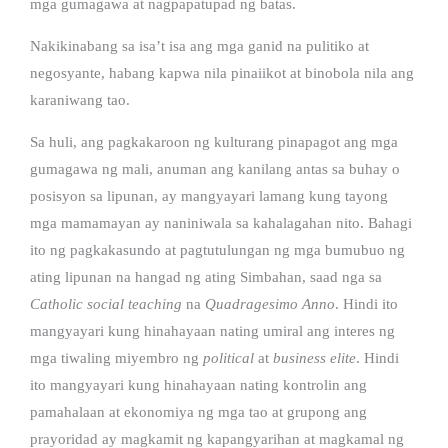
mga gumagawa at nagpapatupad ng batas.
Nakikinabang sa isa’t isa ang mga ganid na pulitiko at
negosyante, habang kapwa nila pinaiikot at binobola nila ang
karaniwang tao.
Sa huli, ang pagkakaroon ng kulturang pinapagot ang mga
gumagawa ng mali, anuman ang kanilang antas sa buhay o
posisyon sa lipunan, ay mangyayari lamang kung tayong
mga mamamayan ay naniniwala sa kahalagahan nito. Bahagi
ito ng pagkakasundo at pagtutulungan ng mga bumubuo ng
ating lipunan na hangad ng ating Simbahan, saad nga sa
Catholic social teaching
na
Quadragesimo Anno
.
Hindi ito
mangyayari kung hinahayaan nating umiral ang interes ng
mga tiwaling miyembro ng
political
at
business elite
. Hindi
ito mangyayari kung hinahayaan nating kontrolin ang
pamahalaan at ekonomiya ng mga tao at grupong ang
prayoridad ay magkamit ng kapangyarihan at magkamal ng