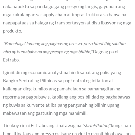
nakaaapekto sa pandaigdigang presyo ng langis, gayundin ang
mga kakulangan sa supply chain at imprastruktura sa bansa na
nagpapataas sa halaga ng transportasyon at distribusyon ng mga
produkto.
“Bumabagal lamang ang pagtaas ng presyo, pero hindi ibig sabihin
nito ay bumababa na ang presyo ng mga bilihin,”
Dagdag pa ni
Estrabo.
Iginiit din ng economic analyst na hindi sapat ang polisiya ng
Bangko Sentral ng Pilipinas sa pagkontrol ng inflation at
kailangan ding kumilos ang pamahalaan sa pamamagitan ng
reporma sa pagbubuwis, kabilang ang posibilidad ng pagbabawas
ng buwis sa kuryente at iba pang pangunahing bilihin upang
mabawasan ang gastusin ng mga mamimili.
Tinukoy rin ni Estrabo ang tinatawag na
“shrinkflation,”
kung saan
hindi itinataas ang presyo ng isang produkto ngunit binabawasan