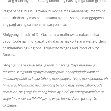
din ang naunang panukalang umentong nais ng mga labor groups.
Pagbabahagi ni De Guzman, bukod sa mas mababang umento na
naaprubahan ay mas nakasasama ng loob sa mga manggagawa
ang pagharang sa implementasyon nito.
Binigyang diin din ni De Guzman na malinaw na nakasaad sa
Labor Code na hindi dapat pakialaman ng korte ang wage orders
na inilalabas ng Regional Tripartite Wages and Productivity
Boards.
“Ang higit na nakakasama ng loob, hinarang. Kaya masamang-
masama ‘yung loob ng mga manggagawa, at nagdududa kami na
malamang dahil sa kagustuhang mapagbigyan ‘yung management, eh
hinarang. Nalimutan na mayroong batas, o mayroong Labor Code
provision, na ‘yung sinumang korte ay hindi pwedeng makialam sa
wage increases na ibinibigay ng wage board.”
Ayon pa kay De
Guzman.