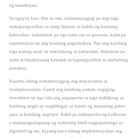
ng taumbayan.
Sa ngayon kasi, dito sa atin, namamayagpag pa ang mga
makapangyarihan sa ating lipunan sa kabila ng kanilang
katiwalian. Iniluluklok pa nga natin sila sa puwesto, kahit pa
napatunayan na ang kanilang pagnanakaw. Pati ang kanilang
mga kamag-anak na nakinabang sa katiwalian, ibinoboto pa
natin at hinahayaang kumapit sa kapangyarihan sa mahabang
panahon.
Kasama nilang namamayagpag ang mayayaman at
maimpluwensya. Gamit ang kanilang yaman, nagiging
investment
na nga nila ang pagsuporta sa mga pulitikong sa
kanilang tingin ay magbibigay sa kanila ng maraming pabor
para sa kanilang negosyo. Kahit pa makapanira ng kalikasan
o makapagpalaganap ng kulturang hindi nagpapahalaga sa
dignidad ng tao, kayang-kaya nilang impluwensyahan ang