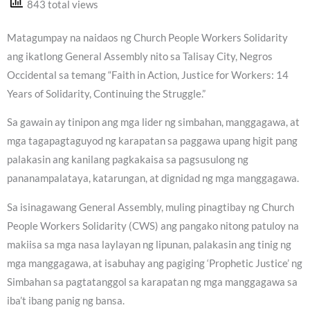
843 total views
Matagumpay na naidaos ng Church People Workers Solidarity
ang ikatlong General Assembly nito sa Talisay City, Negros
Occidental sa temang “Faith in Action, Justice for Workers: 14
Years of Solidarity, Continuing the Struggle.”
Sa gawain ay tinipon ang mga lider ng simbahan, manggagawa, at
mga tagapagtaguyod ng karapatan sa paggawa upang higit pang
palakasin ang kanilang pagkakaisa sa pagsusulong ng
pananampalataya, katarungan, at dignidad ng mga manggagawa.
Sa isinagawang General Assembly, muling pinagtibay ng Church
People Workers Solidarity (CWS) ang pangako nitong patuloy na
makiisa sa mga nasa laylayan ng lipunan, palakasin ang tinig ng
mga manggagawa, at isabuhay ang pagiging ‘Prophetic Justice’ ng
Simbahan sa pagtatanggol sa karapatan ng mga manggagawa sa
iba’t ibang panig ng bansa.