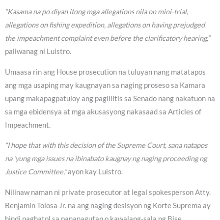
“Kasama na po diyan itong mga allegations nila on mini-trial,
allegations on fishing expedition, allegations on having prejudged
the impeachment complaint even before the clarificatory hearing,”
paliwanag ni Luistro.
Umaasa rin ang House prosecution na tuluyan nang matatapos
ang mga usaping may kaugnayan sa naging proseso sa Kamara
upang makapagpatuloy ang paglilitis sa Senado nang nakatuon na
sa mga ebidensya at mga akusasyong nakasaad sa Articles of
Impeachment.
“I hope that with this decision of the Supreme Court, sana natapos
na ’yung mga issues na ibinabato kaugnay ng naging proceeding ng
Justice Committee,”
ayon kay Luistro.
Nilinaw naman ni private prosecutor at legal spokesperson Atty.
Benjamin Tolosa Jr. na ang naging desisyon ng Korte Suprema ay
hindi paghatol sa pananagutan o kawalang-sala ng Bise