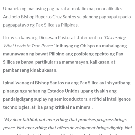
Umapela ng masusing pag-aaral at malalim na pananaliksik si
Antipolo Bishop Ruperto Cruz Santos sa planong pagpapatupad o
pagpapatayo ng Pax Silica sa Pilipinas.
Ito ay sa kanyang Diocesan Pastoral statement na
“Discerning
What Leads to True Peace.”
Inihayag ng Obispo na mahalagang
maunawaan ng bawat Pilipino ang posibleng epekto ng Pax
Sillica sa bansa, partikular sa mamamayan, kalikasan, at
pambansang kinabukasan.
Ipinaliwanag ni Bishop Santos na ang Pax Silica ay inisyatibang
pinangungunahan ng Estados Unidos upang tiyakin ang
pandaigdigang suplay ng semiconductors, artificial intelligence
technologies, at iba pang kritikal na mineral.
“My dear faithful, not everything that promises progress brings
peace. Not everything that offers development brings dignity. Not