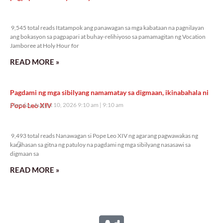
9,545 total reads
9,545 total reads Itatampok ang panawagan sa mga kabataan na pagnilayan
ang bokasyon sa pagpapari at buhay-relihiyoso sa pamamagitan ng Vocation
Jamboree at Holy Hour for
READ MORE »
Pagdami ng mga sibilyang namamatay sa digmaan, ikinabahala ni
Pope Leo XIV
Monday, August 10, 2026 9:10 am
9:10 am
9,493 total reads
9,493 total reads Nanawagan si Pope Leo XIV ng agarang pagwawakas ng
karahasan sa gitna ng patuloy na pagdami ng mga sibilyang nasasawi sa
digmaan sa
READ MORE »
Bishop Santos, nanawagan ng pagtutulungan at panalangin sa mga
apektado ng masamang panahon
Monday, August 10, 2026 8:58 am
8:58 am