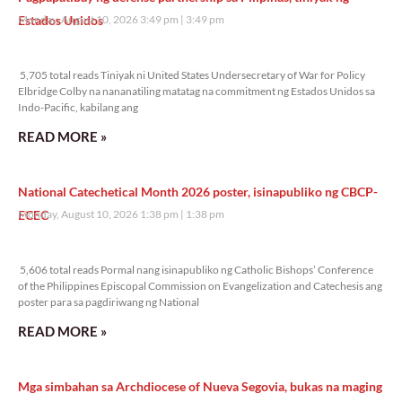
Estados Unidos
Monday, August 10, 2026 3:49 pm
3:49 pm
5,705 total reads
5,705 total reads Tiniyak ni United States Undersecretary of War for Policy
Elbridge Colby na nananatiling matatag na commitment ng Estados Unidos sa
Indo-Pacific, kabilang ang
READ MORE »
National Catechetical Month 2026 poster, isinapubliko ng CBCP-
ECEC
Monday, August 10, 2026 1:38 pm
1:38 pm
5,606 total reads
5,606 total reads Pormal nang isinapubliko ng Catholic Bishops’ Conference
of the Philippines Episcopal Commission on Evangelization and Catechesis ang
poster para sa pagdiriwang ng National
READ MORE »
Mga simbahan sa Archdiocese of Nueva Segovia, bukas na maging