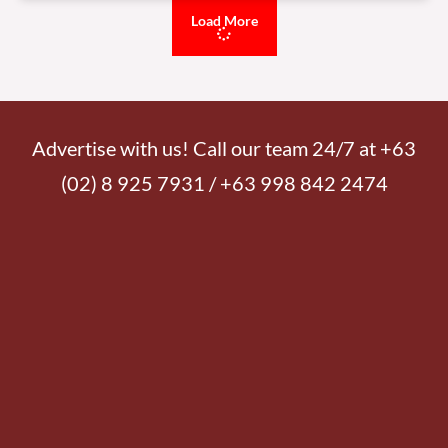
READ MORE »
Wednesday, August 5, 2026 7:07 pm
ATM, nagbabala sa isinusulong na open-pit gold at copper
mining project sa Davao de Oro
13,463 total reads
13,463 total reads Nagbabala ang Alyansa Tigil Mina (ATM) laban sa
isinusulong na open-pit gold and copper mining project ng Kingking Mining
Corporation (KMC) sa Davao
READ MORE »
Wednesday, August 5, 2026 12:53 pm