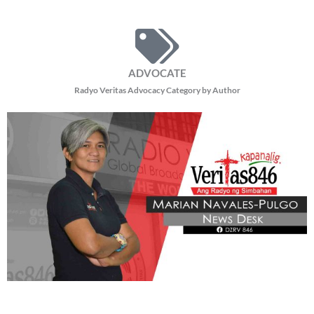
patuloy na subaybayan ang impeachment trial ni Vice President Sara Duterte.
Sa panayam ng programang
READ MORE »
BE OUR PARTNERS
THIS PORTION IS BROUGHT YOU BY