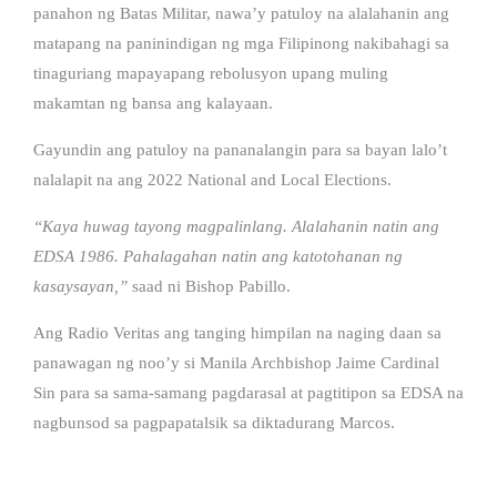
panahon ng Batas Militar, nawa’y patuloy na alalahanin ang
matapang na paninindigan ng mga Filipinong nakibahagi sa
tinaguriang mapayapang rebolusyon upang muling
makamtan ng bansa ang kalayaan.
Gayundin ang patuloy na pananalangin para sa bayan lalo’t
nalalapit na ang 2022 National and Local Elections.
“Kaya huwag tayong magpalinlang. Alalahanin natin ang
EDSA 1986. Pahalagahan natin ang katotohanan ng
kasaysayan,”
saad ni Bishop Pabillo.
Ang Radio Veritas ang tanging himpilan na naging daan sa
panawagan ng noo’y si Manila Archbishop Jaime Cardinal
Sin para sa sama-samang pagdarasal at pagtitipon sa EDSA na
nagbunsod sa pagpapatalsik sa diktadurang Marcos.