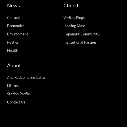
46,870 total reads
46,870 total reads Binigyan ng Alyansa Tigil Mina (ATM) ng pinakamababang
marka ang administrasyon ni Pangulong Ferdinand Marcos, Jr. sa usapin ng
pagmimina, kasabay ng ikalimang
READ MORE »
Monday, July 27, 2026 2:44 pm
Load More
Advertise with us! Call our team 24/7 at +63
(02) 8 925 7931 / +63 998 842 2474