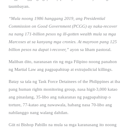
taumbayan.
“Mula noong 1986 hanggang 2019, ang Presidential
Commission on Good Government (PCGG) ay naka-recover
na nang 171-billion pesos ng ill-gotten wealth mula sa mga
Marcoses at sa kanyang mga cronies. At mayroon pang 125
billion pesos na dapat i-recover,”
ayon sa liham pastoral.
Maliban dito, naranasan rin ng mga Filipino noong panahon
ng Martial Law ang pagpapahirap at extrajudicial killings.
Batay sa tala ng Task Force Detainees of the Philippines at iba
pang human rights monitoring group, nasa higit-3,000 katao
ang pinaslang, 35-libo ang nakaranas ng pagpapahirap o
torture, 77-katao ang nawawala, habang nasa 70-libo ang
nabilanggo nang walang dahilan.
Giit ni Bishop Pabillo na mula sa mga karanasang ito noong