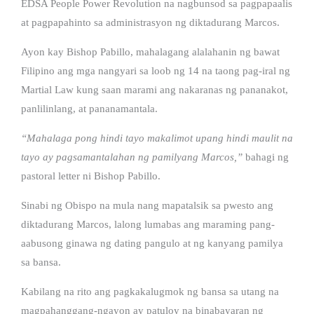
EDSA People Power Revolution na nagbunsod sa pagpapaalis
at pagpapahinto sa administrasyon ng diktadurang Marcos.
Ayon kay Bishop Pabillo, mahalagang alalahanin ng bawat
Filipino ang mga nangyari sa loob ng 14 na taong pag-iral ng
Martial Law kung saan marami ang nakaranas ng pananakot,
panlilinlang, at pananamantala.
“Mahalaga pong hindi tayo makalimot upang hindi maulit na
tayo ay pagsamantalahan ng pamilyang Marcos,”
bahagi ng
pastoral letter ni Bishop Pabillo.
Sinabi ng Obispo na mula nang mapatalsik sa pwesto ang
diktadurang Marcos, lalong lumabas ang maraming pang-
aabusong ginawa ng dating pangulo at ng kanyang pamilya
sa bansa.
Kabilang na rito ang pagkakalugmok ng bansa sa utang na
magpahanggang-ngayon ay patuloy na binabayaran ng