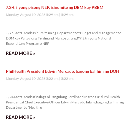
7.2-trilyong pisong NEP, isinumite ng DBM kay PBBM
Monday, August 10, 2026 5:29 pm
5:29 pm
3,758 total reads
3,758 total reads Isinumite na ng Department of Budget and Management o
DBM kay Pangulong Ferdinand Marcos Jr. ang ₱7.2 trilyong National
Expenditure Program o NEP
READ MORE »
PhilHealth President Edwin Mercado, bagong kalihim ng DOH
Monday, August 10, 2026 5:22 pm
5:22 pm
3,944 total reads
3,944 total reads Itinalaga ni Pangulong Ferdinand Marcos Jr. si PhilHealth
President at Chief Executive Officer Edwin Mercado bilang bagong kalihim ng
Department of Health o
READ MORE »