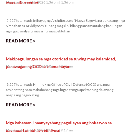
evacuation center
Monday, August 10, 2026 1:36 pm
1:36 pm
5,527 total reads
5,527 total reads Inihayag ng Archdiocese of Nueva Segovia na bukas ang mga
Simbahan sa Arkidiyosesis upang magsilbi bilang pansamantalang kanlungan
ng mga pamilyang maaaring maapektuhan
READ MORE »
Makipagtulungan sa mga otoridad sa tuwing may kalamidad,
panawagan ng OCD sa mamamayan
Monday, August 10, 2026 9:26 am
9:26 am
9,257 total reads
9,257 total reads Hinimok ng Office of Civil Defense (OCD) ang mga
residenteng nasa mabababang mga lugar at mga apektado ng dalawang
nagdaang bagyo at ng
READ MORE »
Mga kabataan, inaanyayahang pagnilayan ang bokasyon sa
pagpapari at buhay-relihiyoso
Monday, August 10, 2026 9:17 am
9:17 am