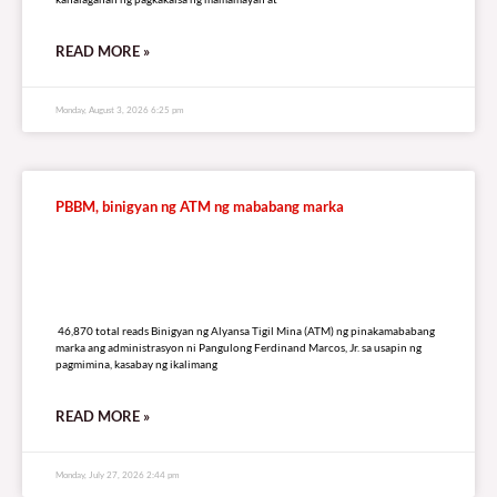
RELATED
A
R
T
I
C
L
E
S
Ombudsman, hinimok ng EcoWASTE na imbestigahan ang
kontrata sa basura ng LGU’s
24,596 total reads
24,596 total reads Nanawagan ang EcoWaste Coalition sa Office of the
Ombudsman at Department of Environment and Natural Resources (DENR)
na magsagawa ng pormal at masusing