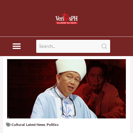
Skip
to
content
Cultural
,
Latest News
,
Politics