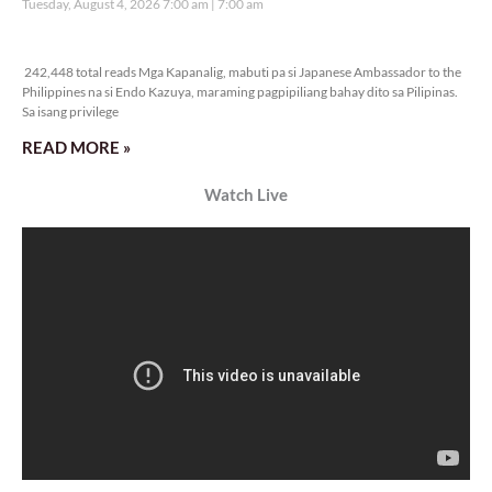
Veritas Editorial
Rev. Fr. Anton CT Pascual
Kanino natututo ang mga bata?
Monday, August 10, 2026 7:00 am
7:00 am
25,373 total reads
25,373 total reads Mga Kapanalig, ikinalulungkot ng Malacañang ang insidente
ng pangungutya ng ilang estudyante kay Pangulong Bongbong Marcos Jr
noong bumisita siya sa Davao City
READ MORE »
TUNAY NA KALAGAYAN NG BANSA
Saturday, August 8, 2026 7:00 am
7:00 am