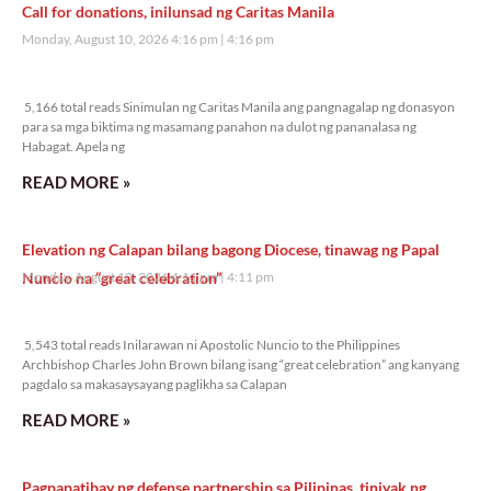
Call for donations, inilunsad ng Caritas Manila
Monday, August 10, 2026 4:16 pm
4:16 pm
5,166 total reads
5,166 total reads Sinimulan ng Caritas Manila ang pangnagalap ng donasyon
para sa mga biktima ng masamang panahon na dulot ng pananalasa ng
Habagat. Apela ng
READ MORE »
Elevation ng Calapan bilang bagong Diocese, tinawag ng Papal
Nuncio na “great celebration”
Monday, August 10, 2026 4:11 pm
4:11 pm
5,543 total reads
5,543 total reads Inilarawan ni Apostolic Nuncio to the Philippines
Archbishop Charles John Brown bilang isang “great celebration” ang kanyang
pagdalo sa makasaysayang paglikha sa Calapan
READ MORE »
Pagpapatibay ng defense partnership sa Pilipinas, tiniyak ng