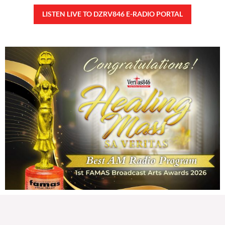
80,190 total reads
80,190 total reads Kapanalig, sa ikalimang SONA ng Pangulong Ferdinand
Marcos Jr., idinetalye nito ang maraming accomplishment ng administrasyon.
Pero, nakalimutan ni PBBM na i-ulat sa
READ MORE »
CONFIDENTIAL FUND
Friday, August 7, 2026 7:00 am
7:00 am
143,871 total reads
143,871 total reads Kapanalig, sa impeachment trial ni Vice President Sara
Duterte, naging malinaw sa madlang bayan na ang “confidential fund” ay isang
public fund o
READ MORE »
Karapatan sa disenteng tahanan
Wednesday, August 5, 2026 7:00 am
7:00 am