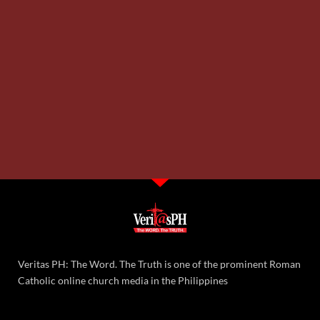
Pagkakaisa ng LGUs at mamamayan ng Romblon laban sa
mining operation ng AMPC, pinuri
14,161 total reads
14,161 total reads Binigyang-diin ni Rodne Galicha, chairperson ng Bayay
Sibuyanon at executive director ng Living Laudato Si’ Philippines, ang
kahalagahan ng pagkakaisa ng mamamayan at
READ MORE »
Monday, August 3, 2026 6:25 pm
PBBM, binigyan ng ATM ng mababang marka