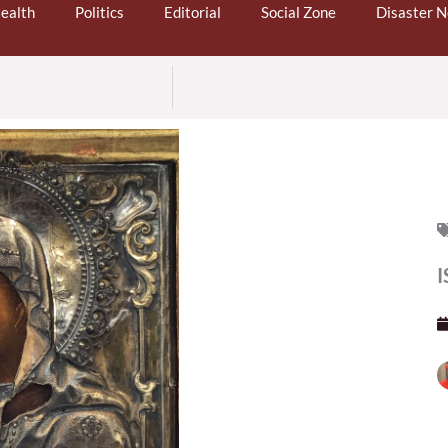
ealth
Politics
Editorial
Social Zone
Disaster 