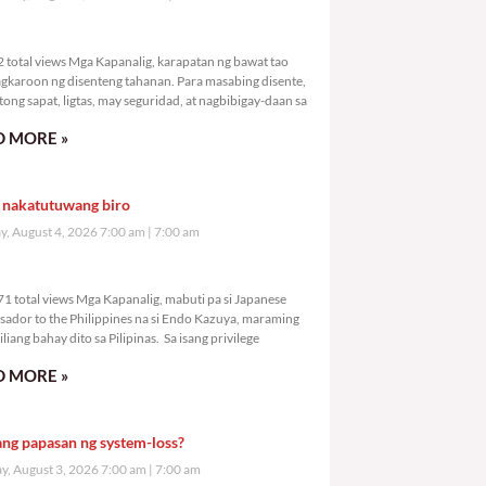
,752 total views
 total views Mga Kapanalig, karapatan ng bawat tao
gkaroon ng disenteng tahanan. Para masabing disente,
tong sapat, ligtas, may seguridad, at nagbibigay-daan sa
 MORE »
 nakatutuwang biro
y, August 4, 2026 7:00 am
7:00 am
6,271 total views
1 total views Mga Kapanalig, mabuti pa si Japanese
ador to the Philippines na si Endo Kazuya, maraming
liang bahay dito sa Pilipinas. Sa isang privilege
 MORE »
ang papasan ng system-loss?
, August 3, 2026 7:00 am
7:00 am