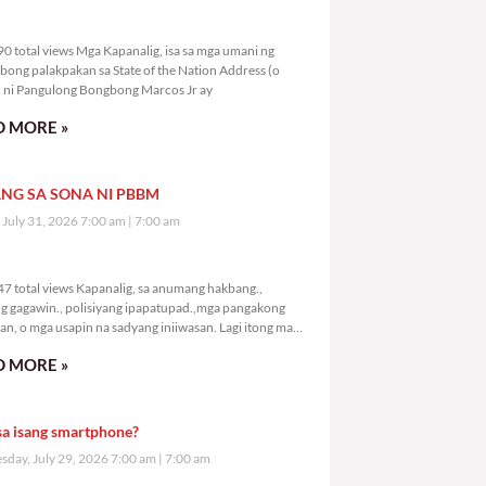
8,290 total views
0 total views Mga Kapanalig, isa sa mga umani ng
bong palakpakan sa State of the Nation Address (o
ni Pangulong Bongbong Marcos Jr ay
 MORE »
NG SA SONA NI PBBM
, July 31, 2026 7:00 am
7:00 am
0,347 total views
7 total views Kapanalig, sa anumang hakbang.,
g gagawin., polisiyang ipapatupad.,mga pangakong
an, o mga usapin na sadyang iniiwasan. Lagi itong may
 Hindi ibig sabihin,
 MORE »
sa isang smartphone?
day, July 29, 2026 7:00 am
7:00 am