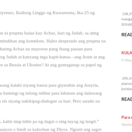
13
Biyernes, Ikatlong Linggo ng Kuwaresma, Ika-25 ng
138,29
masiga
SONA) 
n ni propeta Isaias kay Achaz, hari ng Judah, sa ating
READ
ntindihan ang konteksto. Halos desperado ang propeta na
g haring Achaz na mayroon pang ibang paraan para
KULA
tan ng Judah at kanyang mga kapit-bansa—ang Aram at ang
Friday
yon sa Russia at Ukraine? At ang gumaganap sa papel ng
29
290,34
planon
wang katabi niyang bansa para giyerahin ang Assyria,
binitiw
a humingi ng tulong militar para labanan ang dalawang
kulang.
READ
pa rin siyang nakikipag-dialogue sa hari. Pero sarado na
Para 
 kahit sing-lalim pa ng dagat o sing-tayog ng langit.”
Wednes
aayon o hindi sa kalooban ng Diyos. Ngunit ang sagot