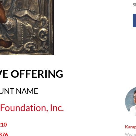
S
VE OFFERING
OUNT NAME
Foundation, Inc.
210
Karap
876
Wednes