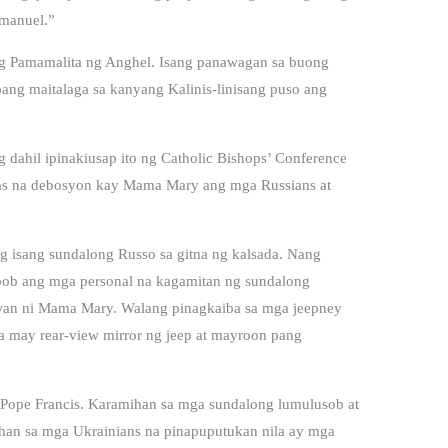
mmanuel.”
a ng Pamamalita ng Anghel. Isang panawagan sa buong
pang maitalaga sa kanyang Kalinis-linisang puso ang
g dahil ipinakiusap ito ng Catholic Bishops’ Conference
akas na debosyon kay Mama Mary ang mga Russians at
ng isang sundalong Russo sa gitna ng kalsada. Nang
loob ang mga personal na kagamitan ng sundalong
awan ni Mama Mary. Walang pinagkaiba sa mga jeepney
sa may rear-view mirror ng jeep at mayroon pang
ay Pope Francis. Karamihan sa mga sundalong lumulusob at
an sa mga Ukrainians na pinapuputukan nila ay mga