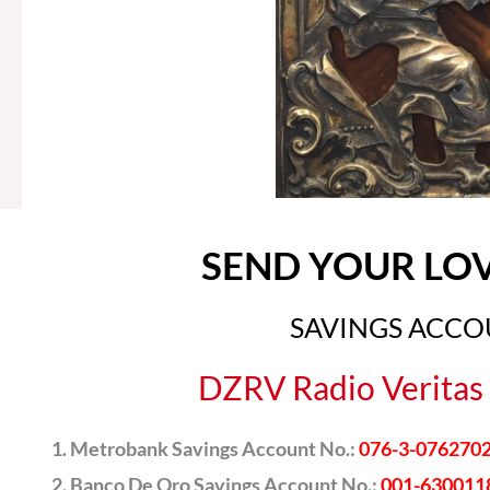
SEND YOUR LO
SAVINGS ACC
DZRV Radio Veritas 
Metrobank Savings Account No.:
076-3-076270
Banco De Oro Savings Account No.:
001-630011