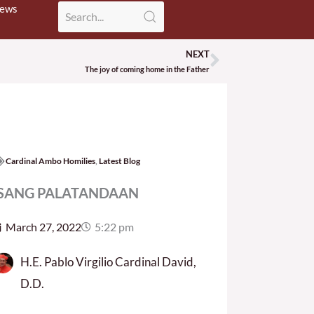
News
NEXT
Next
The joy of coming home in the Father
Cardinal Ambo Homilies
,
Latest Blog
ISANG PALATANDAAN
March 27, 2022
5:22 pm
H.E. Pablo Virgilio Cardinal David,
D.D.