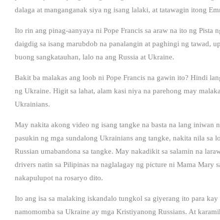
dalaga at manganganak siya ng isang lalaki, at tatawagin itong E
Ito rin ang pinag-aanyaya ni Pope Francis sa araw na ito ng Pist
daigdig sa isang marubdob na panalangin at paghingi ng tawad, u
buong sangkatauhan, lalo na ang Russia at Ukraine.
Bakit ba malakas ang loob ni Pope Francis na gawin ito? Hindi lan
ng Ukraine. Higit sa lahat, alam kasi niya na parehong may mal
Ukrainians.
May nakita akong video ng isang tangke na basta na lang iniwan 
pasukin ng mga sundalong Ukrainians ang tangke, nakita nila sa 
Russian umabandona sa tangke. May nakadikit sa salamin na lar
drivers natin sa Pilipinas na naglalagay ng picture ni Mama Mary 
nakapulupot na rosaryo dito.
Ito ang isa sa malaking iskandalo tungkol sa giyerang ito para k
namomomba sa Ukraine ay mga Kristiyanong Russians. At karamih