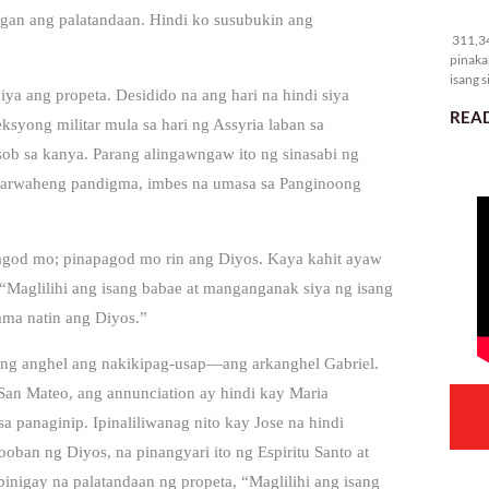
31
ngan ang palatandaan. Hindi ko susubukin ang
311,34
pinaka
isang s
iya ang propeta. Desidido na ang hari na hindi siya
READ
eksyong militar mula sa hari ng Assyria laban sa
b sa kanya. Parang alingawngaw ito ng sinasabi ng
karwaheng pandigma, imbes na umasa sa Panginoong
pagod mo; pinapagod mo rin ang Diyos. Kaya kahit ayaw
 “Maglilihi ang isang babae at manganganak siya ng isang
ama natin ang Diyos.”
sang anghel ang nakikipag-usap—ang arkanghel Gabriel.
 San Mateo, ang annunciation ay hindi kay Maria
 panaginip. Ipinaliliwanag nito kay Jose na hindi
looban ng Diyos, na pinangyari ito ng Espiritu Santo at
binigay na palatandaan ng propeta, “Maglilihi ang isang