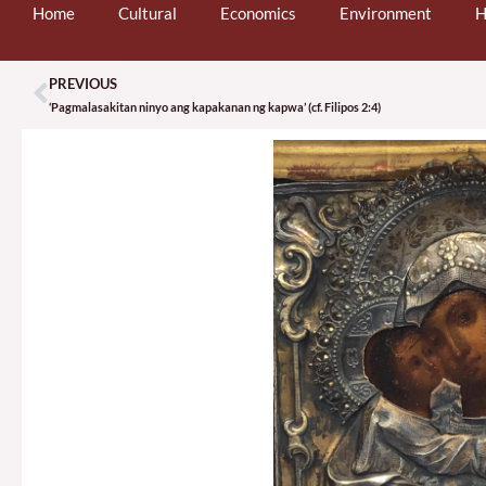
Home
Cultural
Economics
Environment
H
PREVIOUS
Prev
‘Pagmalasakitan ninyo ang kapakanan ng kapwa’ (cf. Filipos 2:4)