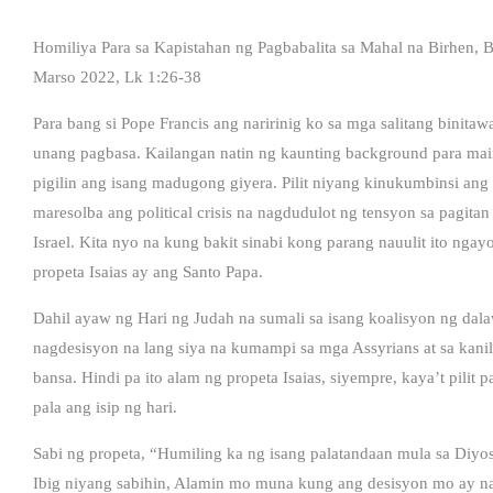
Homiliya Para sa Kapistahan ng Pagbabalita sa Mahal na Birhen, 
Marso 2022, Lk 1:26-38
Para bang si Pope Francis ang naririnig ko sa mga salitang binitawa
unang pagbasa. Kailangan natin ng kaunting background para mai
pigilin ang isang madugong giyera. Pilit niyang kinukumbinsi an
maresolba ang political crisis na nagdudulot ng tensyon sa pagi
Israel. Kita nyo na kung bakit sinabi kong parang nauulit ito nga
propeta Isaias ay ang Santo Papa.
Dahil ayaw ng Hari ng Judah na sumali sa isang koalisyon ng dala
nagdesisyon na lang siya na kumampi sa mga Assyrians at sa kanil
bansa. Hindi pa ito alam ng propeta Isaias, siyempre, kaya’t pilit 
pala ang isip ng hari.
Sabi ng propeta, “Humiling ka ng isang palatandaan mula sa Diyos,
Ibig niyang sabihin, Alamin mo muna kung ang desisyon mo ay na