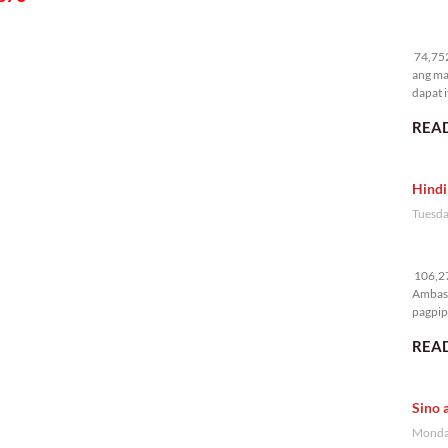
74
74,752
ang ma
dapat i
READ
Hindi
Tuesda
10
106,27
Ambass
pagpipi
READ
Sino 
Monday