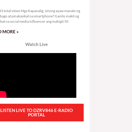
1,343 total views
3 total views Mga Kapanalig, sinong ayaw manalo ng
bago at pinakasikat na smartphone? Ganito inakit ng
ikat na social media influencer ang mahigit 50
 MORE »
Watch Live
LISTEN LIVE TO DZRV846 E-RADIO
PORTAL