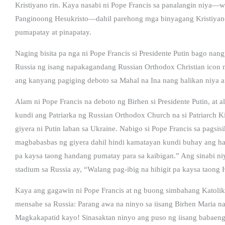
Kristiyano rin. Kaya nasabi ni Pope Francis sa panalangin niya—wa
Panginoong Hesukristo—dahil parehong mga binyagang Kristiyano
pumapatay at pinapatay.
Naging bisita pa nga ni Pope Francis si Presidente Putin bago nang
Russia ng isang napakagandang Russian Orthodox Christian icon n
ang kanyang pagiging deboto sa Mahal na Ina nang halikan niya a
Alam ni Pope Francis na deboto ng Birhen si Presidente Putin, at 
kundi ang Patriarka ng Russian Orthodox Church na si Patriarch Ki
giyera ni Putin laban sa Ukraine. Nabigo si Pope Francis sa pagsis
magbabasbas ng giyera dahil hindi kamatayan kundi buhay ang hati
pa kaysa taong handang pumatay para sa kaibigan.” Ang sinabi niy
stadium sa Russia ay, “Walang pag-ibig na hihigit pa kaysa 
Kaya ang gagawin ni Pope Francis at ng buong simbahang Katoli
mensahe sa Russia: Parang awa na ninyo sa iisang Birhen Maria na i
Magkakapatid kayo! Sinasaktan ninyo ang puso ng iisang babaeng 