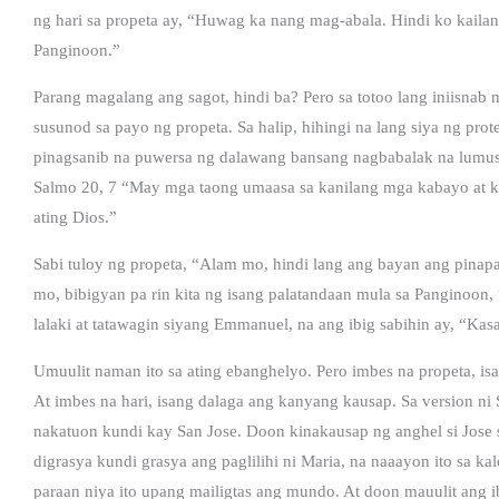
ng hari sa propeta ay, “Huwag ka nang mag-abala. Hindi ko kaila
Panginoon.”
Parang magalang ang sagot, hindi ba? Pero sa totoo lang iniisnab n
susunod sa payo ng propeta. Sa halip, hihingi na lang siya ng prot
pinagsanib na puwersa ng dalawang bansang nagbabalak na lumuso
Salmo 20, 7 “May mga taong umaasa sa kanilang mga kabayo at 
ating Dios.”
Sabi tuloy ng propeta, “Alam mo, hindi lang ang bayan ang pina
mo, bibigyan pa rin kita ng isang palatandaan mula sa Panginoon,
lalaki at tatawagin siyang Emmanuel, na ang ibig sabihin ay, “Kas
Umuulit naman ito sa ating ebanghelyo. Pero imbes na propeta, i
At imbes na hari, isang dalaga ang kanyang kausap. Sa version ni
nakatuon kundi kay San Jose. Doon kinakausap ng anghel si Jose sa
digrasya kundi grasya ang paglilihi ni Maria, na naaayon ito sa ka
paraan niya ito upang mailigtas ang mundo. At doon mauulit ang i