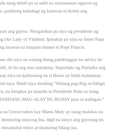
la nang titindi pa sa sakit na nararanasan ngayon ng
, parehong kabahagi ng katawan ni Kristo ang
yari ang giyera. Niregaluhan pa siya ng presidente ng
g Our Lady of Vladimir. Ipinakita pa niya sa Santo Papa
ng larawan sa harapan mismo ni Pope Francis.
alam din niya na walang ibang pakikinggan na advice ito
rill. At ito ang mas masaklap. Suportado ng Patriarka ang
ikap niya na ipaliwanag na si Hesus ay hindi kailanman
d niya. Hindi niya sinabing “Walang pag-ibig na hihigit
a, na binigkas pa mandin ni Presidente Putin sa isang
taong HANDANG MAG-ALAY NG BUHAY para sa kaibigan.”
ka na Consecration kay Mama Mary ay isang malakas na
tinuturing ninyong Ina, itigil na ninyo ang giyerang ito.
minamahal ninyo at tinuturing bilang ina.