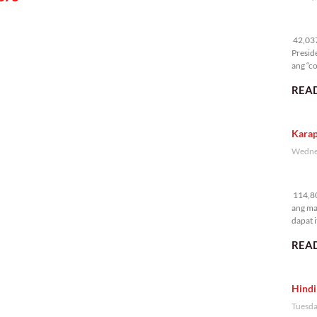
42
42,037 
Presid
ang “co
READ
Karap
Wednes
11
114,80
ang ma
dapat i
READ
Hindi
Tuesda