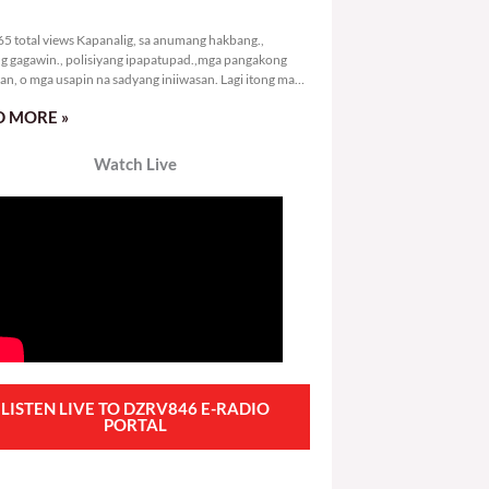
8,265 total views
5 total views Kapanalig, sa anumang hakbang.,
g gagawin., polisiyang ipapatupad.,mga pangakong
an, o mga usapin na sadyang iniiwasan. Lagi itong may
 Hindi ibig sabihin,
 MORE »
Watch Live
LISTEN LIVE TO DZRV846 E-RADIO
PORTAL