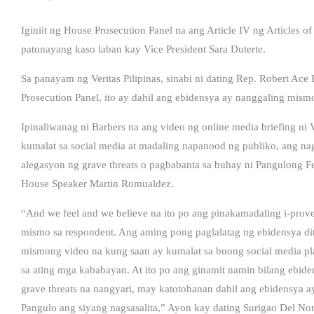
Iginiit ng House Prosecution Panel na ang Article IV ng Articles 
patunayang kaso laban kay Vice President Sara Duterte.
Sa panayam ng Veritas Pilipinas, sinabi ni dating Rep. Robert Ace
Prosecution Panel, ito ay dahil ang ebidensya ay nanggaling mis
Ipinaliwanag ni Barbers na ang video ng online media briefing ni
kumalat sa social media at madaling napanood ng publiko, ang n
alegasyon ng grave threats o pagbabanta sa buhay ni Pangulong Fe
House Speaker Martin Romualdez.
“And we feel and we believe na ito po ang pinakamadaling i-prov
mismo sa respondent. Ang aming pong paglalatag ng ebidensya d
mismong video na kung saan ay kumalat sa buong social media plat
sa ating mga kababayan. At ito po ang ginamit namin bilang eb
grave threats na nangyari, may katotohanan dahil ang ebidensya
Pangulo ang siyang nagsasalita,” Ayon kay dating Surigao Del No