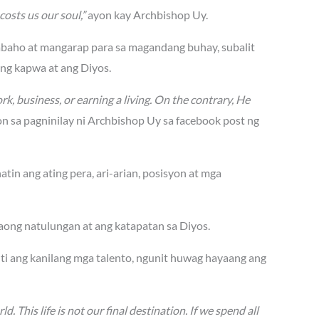
costs us our soul,”
ayon kay Archbishop Uy.
abaho at mangarap para sa magandang buhay, subalit
ang kapwa at ang Diyos.
rk, business, or earning a living. On the contrary, He
n sa pagninilay ni Archbishop Uy sa facebook post ng
tin ang ating pera, ari-arian, posisyon at mga
ong natulungan at ang katapatan sa Diyos.
ti ang kanilang mga talento, ngunit huwag hayaang ang
d. This life is not our final destination. If we spend all