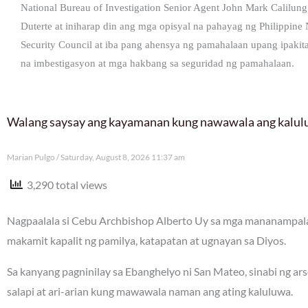
National Bureau of Investigation Senior Agent John Mark Calilung
Duterte at iniharap din ang mga opisyal na pahayag ng Philippine N
Security Council at iba pang ahensya ng pamahalaan upang ipaki
na imbestigasyon at mga hakbang sa seguridad ng pamahalaan.
Walang saysay ang kayamanan kung nawawala ang kalu
Marian Pulgo
Saturday, August 8, 2026 11:37 am
3,290 total views
Nagpaalala si Cebu Archbishop Alberto Uy sa mga mananampalat
makamit kapalit ng pamilya, katapatan at ugnayan sa Diyos.
Sa kanyang pagninilay sa Ebanghelyo ni San Mateo, sinabi ng a
salapi at ari-arian kung mawawala naman ang ating kaluluwa.