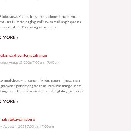
,037 total views
total views Kapanalig, sa impeachment trial ni Vice
ent Sara Duterte, naging malinaw sa madlang bayan na
nfidential fund” ay isang public fund o
 MORE »
atan sa disenteng tahanan
day, August 5, 2026 7:00 am
7:00 am
4,808 total views
8 total views Mga Kapanalig, karapatan ng bawat tao
gkaroon ng disenteng tahanan. Para masabing disente,
tong sapat, ligtas, may seguridad, at nagbibigay-daan sa
 MORE »
 nakatutuwang biro
y, August 4, 2026 7:00 am
7:00 am