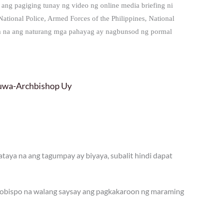
 ang pagiging tunay ng video ng online media briefing ni
ational Police, Armed Forces of the Philippines, National
ta na ang naturang mga pahayag ay nagbunsod ng pormal
luwa-Archbishop Uy
aya na ang tagumpay ay biyaya, subalit hindi dapat
rsobispo na walang saysay ang pagkakaroon ng maraming