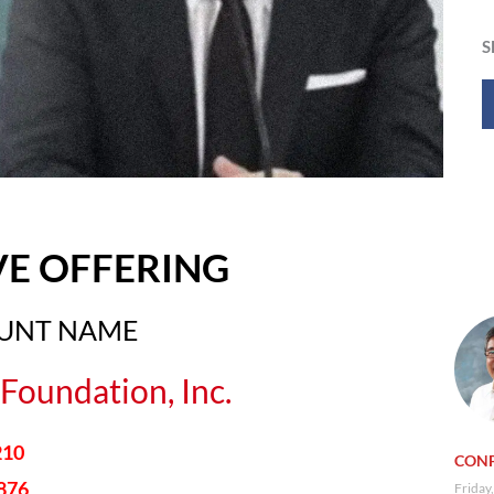
S
VE OFFERING
OUNT NAME
Foundation, Inc.
210
CONF
876
Friday