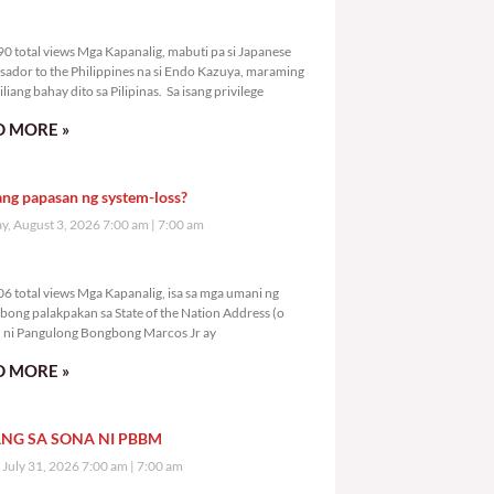
6,090 total views
0 total views Mga Kapanalig, mabuti pa si Japanese
ador to the Philippines na si Endo Kazuya, maraming
liang bahay dito sa Pilipinas. Sa isang privilege
 MORE »
ang papasan ng system-loss?
, August 3, 2026 7:00 am
7:00 am
8,106 total views
6 total views Mga Kapanalig, isa sa mga umani ng
bong palakpakan sa State of the Nation Address (o
ni Pangulong Bongbong Marcos Jr ay
 MORE »
NG SA SONA NI PBBM
, July 31, 2026 7:00 am
7:00 am