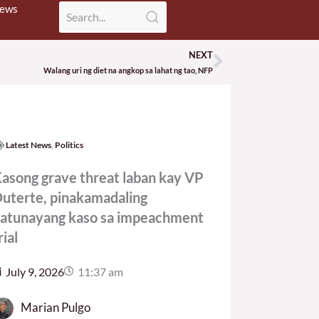
News
NEXT
Next
Walang uri ng diet na angkop sa lahat ng tao, NFP
Latest News
,
Politics
asong grave threat laban kay VP
uterte, pinakamadaling
atunayang kaso sa impeachment
rial
July 9, 2026
11:37 am
Marian Pulgo