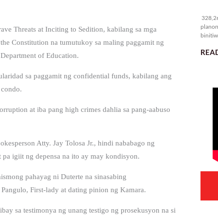
32
328,26
planon
ave Threats at Inciting to Sedition, kabilang sa mga
binitiw
f the Constitution na tumutukoy sa maling paggamit ng
kulang.
READ
at Department of Education.
egularidad sa paggamit ng confidential funds, kabilang ang
 condo.
 Corruption at iba pang high crimes dahlia sa pang-aabuso
pokesperson Atty. Jay Tolosa Jr., hindi nababago ng
 pa igiit ng depensa na ito ay may kondisyon.
mismong pahayag ni Duterte na sinasabing
angulo, First-lady at dating pinion ng Kamara.
tibay sa testimonya ng unang testigo ng prosekusyon na si