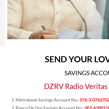
SEND YOUR LO
SAVINGS ACC
DZRV Radio Veritas 
Metrobank Savings Account No.:
076-3-076270
Banco De Oro Savings Account No.:
001-630011