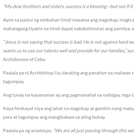
“My dear brothers and sisters, success is a blessing—but not if it 
Ayon sa pastol ng simbahan hindi masama ang magsikap, magtr
mahalagang tiyakin na hindi dapat nakakalimutan ang pamilya, 
“Jesus is not saying that success is bad. He is not against hard wo
wants us to use our talents well and provide for our families,”
ayo
Archdiocese of Cebu
Paalala pa ni Archbishop Uy, darating ang panahon na maiiwan na
tagumpay.
Ang tunay na kayamanan ay ang pagmamahal na naibigay, mga ta
Kaya hinikayat niya ang lahat na magsikap at gamitin nang mabu
pera at tagumpay ang mangibabaw sa ating buhay.
Paalala pa ng arsobispo,
“We are all just passing through this worl