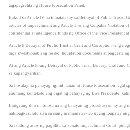
tagapagsalita ng House Prosecution Panel.
Bukod sa Article lV na tumatalakay sa Betrayal of Public Trusts, Gr
articles of impeachment ang Article 1 -o ang Culpable Violation o
confidential at intelligence funds ng Office of the Vice President 
Article ll Betrayal of Public Trust at Graft and Corruption -ang ir
mga kwestyonableng resibo, liquidation documents at paggasta ng
At ang Article lll-ang Betrayal of Public Trust, Bribery, Graft and
sa kapangyarihan.
Sa hiwalay na pahayag, iginiit nanan ni House Prosecution legal s
anumang konteksto ang bigat ng pahayag ng Bise Presidente, kahit
Binigyang-diin ni Tolosa na ang batayan ng prosekusyon ay ang 
nakipagkasundo siya sa isang mamamatay-tao upang ipapatay ang P
Sa ikatlong araw ng paglilitis sa Senate Impeachment Court, pinag