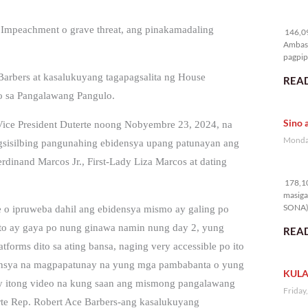
14
of Impeachment o grave threat, ang pinakamadaling
146,09
Ambass
pagpipi
 Barbers at kasalukuyang tagapagsalita ng House
READ
mo sa Pangalawang Pangulo.
Sino 
 Vice President Duterte noong Nobyembre 23, 2024, na
Monday
agsisilbing pangunahing ebidensya upang patunayan ang
rdinand Marcos Jr., First-Lady Liza Marcos at dating
17
178,10
masiga
SONA) 
e o ipruweba dahil ang ebidensya mismo ay galing po
ito ay gaya po nung ginawa namin nung day 2, yung
READ
forms dito sa ating bansa, naging very accessible po ito
idensya na magpapatunay na yung mga pambabanta o yung
KULA
 ay itong video na kung saan ang mismong pangalawang
Friday
rte Rep. Robert Ace Barbers-ang kasalukuyang