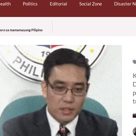
ealth
Politics
Editorial
Social Zone
Disaster 
aforo sa mamamayang Pilipino
K
D
p
t