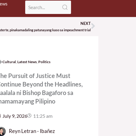
News
NEXT
Next
uterte, pinakamadaling patunayang kaso sa impeachment trial
Cultural
,
Latest News
,
Politics
he Pursuit of Justice Must
ontinue Beyond the Headlines,
aalala ni Bishop Bagaforo sa
amamayang Pilipino
July 9, 2026
11:25 am
Reyn Letran - Ibañez