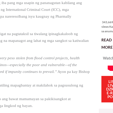
ang iba pang mga usapin ng pananagutan kabilang ang
ng International Criminal Court (ICC), mga
343,669
views
i pa nareresolbang isyu kaugnay ng Pharmally
343,669 
views Ka
sa anum
igat na pagtataksil sa tiwalang ipinagkakaloob ng
hakbang.
READ
planong
 na mapanagot ang lahat ng mga sangkot sa katiwalian
gagawin.
MORE 
polisiya
ipapatu
Watch
very peso stolen from flood control projects, health
pangako
binitiwa
ipinos—especially the poor and vulnerable—of the
usapin n
d if impunity continues to prevail.”
Ayon pa kay Bishop
sadyang
iniiwasan
itong ma
LI
LI
atiling mapagbantay at makilahok sa pagsusulong ng
kulang. 
DZ
ibig sabi
E-
PO
to ang bawat mamamayan sa pakikisangkot at
ga lingkod ng bayan.