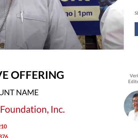
S
VE OFFERING
Ver
Edit
OUNT NAME
Foundation, Inc.
210
876