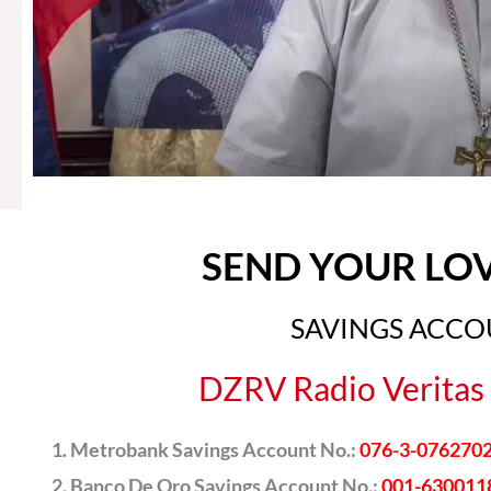
SEND YOUR LO
SAVINGS ACC
DZRV Radio Veritas 
Metrobank Savings Account No.:
076-3-076270
Banco De Oro Savings Account No.:
001-630011