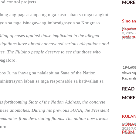
MORE 
od control projects.
the Phil
na si En
ulong ang pagsasampa ng mga kaso laban sa mga sangkot
Kazuya,
Sino an
maramin
yon sa mga isinagawang imbestigasyon sa Kongreso.
pagpipil
papasa
Monday,
bahay di
3, 2026 
ing of cases against those implicated in the alleged
system-
Pilipinas
7:00 a
isang pri
stigations have already uncovered serious allegations and
ses. The Filipino people deserve to see that those who
194,608
agaforo.
views
194,608 
views M
Jr. na ihayag sa nalalapit na State of the Nation
Kapanalig
istrasyon laban sa mga responsable sa katiwalian sa
mga uma
READ
masigab
palakpak
MORE 
State of 
is forthcoming State of the Nation Address, the concrete
Nation 
 these anomalies. During his previous SONA, the President
(o SONA)
KULAN
Pangulo
ommunities from devastating floods. The nation now awaits
Bongbo
SONA 
Friday, J
oro.
Marcos J
2026 7:
PBBM
7:00 am