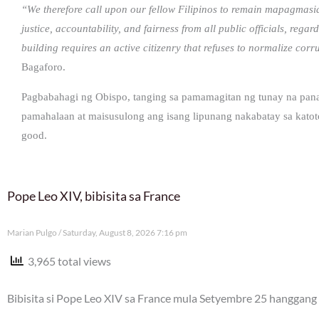
“We therefore call upon our fellow Filipinos to remain mapagmasi
justice, accountability, and fairness from all public officials, regard
building requires an active citizenry that refuses to normalize corru
Bagaforo.
Pagbabahagi ng Obispo, tanging sa pamamagitan ng tunay na pan
pamahalaan at maisusulong ang isang lipunang nakabatay sa kato
good.
Pope Leo XIV, bibisita sa France
Marian Pulgo
Saturday, August 8, 2026 7:16 pm
3,965 total views
Bibisita si Pope Leo XIV sa France mula Setyembre 25 hanggang 