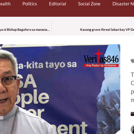
ealth
Politics
Editorial
Social Zone
Disaster 
Samantalahin ang paglalakbay ng pilgrim image ng Our Lady of Guadalupe, paanyaya ni Bishop Bagaforo sa mananampalataya
Kasong grave threat laban kay VP D
T
C
p
m