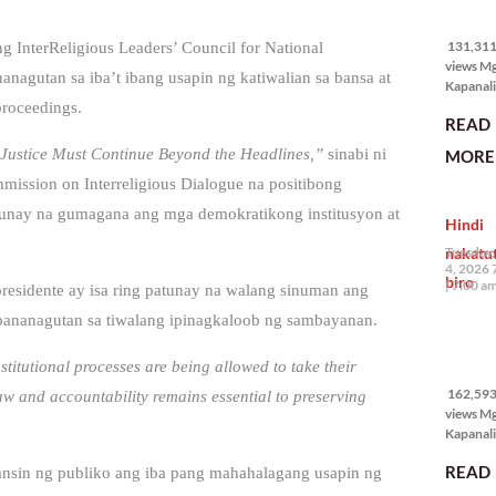
131,311
views
131,311 
 InterReligious Leaders’ Council for National
views M
nagutan sa iba’t ibang usapin ng katiwalian sa bansa at
Kapanali
karapat
roceedings.
READ
bawat ta
magkaro
 Justice Must Continue Beyond the Headlines,”
sinabi ni
MORE 
disenten
ission on Interreligious Dialogue na positibong
tahanan.
masabin
unay na gumagana ang mga demokratikong institusyon at
Hindi
disente,
itong sa
nakatu
Tuesday,
ligtas, m
4, 2026 
biro
segurida
7:00 a
residente ay isa ring patunay na walang sinuman ang
nagbibig
 pananagutan sa tiwalang ipinagkaloob ng sambayanan.
sa
162,593
stitutional processes are being allowed to take their
views
162,593 
aw and accountability remains essential to preserving
views M
Kapanali
mabuti p
READ
ansin ng publiko ang iba pang mahahalagang usapin ng
Japanes
Ambassa