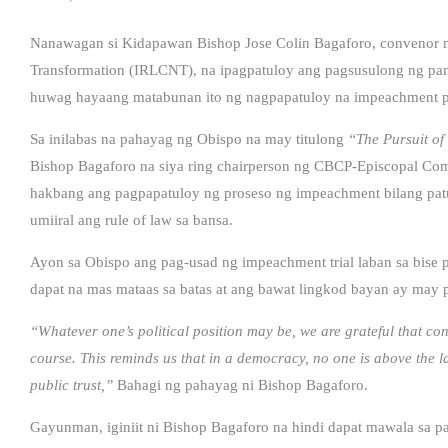
Nanawagan si Kidapawan Bishop Jose Colin Bagaforo, convenor ng
Transformation (IRLCNT), na ipagpatuloy ang pagsusulong ng pana
huwag hayaang matabunan ito ng nagpapatuloy na impeachment p
Sa inilabas na pahayag ng Obispo na may titulong
“The Pursuit of
Bishop Bagaforo na siya ring chairperson ng CBCP-Episcopal Comm
hakbang ang pagpapatuloy ng proseso ng impeachment bilang pat
umiiral ang rule of law sa bansa.
Ayon sa Obispo ang pag-usad ng impeachment trial laban sa bise p
dapat na mas mataas sa batas at ang bawat lingkod bayan ay may
“Whatever one’s political position may be, we are grateful that con
course. This reminds us that in a democracy, no one is above the l
public trust,”
Bahagi ng pahayag ni Bishop Bagaforo.
Gayunman, iginiit ni Bishop Bagaforo na hindi dapat mawala sa p