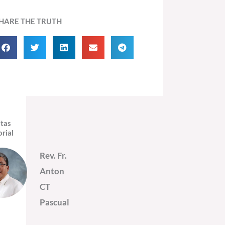
HARE THE TRUTH
itas
orial
Rev. Fr.
Anton
CT
Pascual