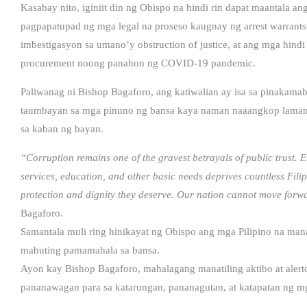
Kasabay nito, iginiit din ng Obispo na hindi rin dapat maantala 
pagpapatupad ng mga legal na proseso kaugnay ng arrest warrants 
imbestigasyon sa umano’y obstruction of justice, at ang mga hind
procurement noong panahon ng COVID-19 pandemic.
Paliwanag ni Bishop Bagaforo, ang katiwalian ay isa sa pinakamab
taumbayan sa mga pinuno ng bansa kaya naman naaangkop lamang
sa kaban ng bayan.
“Corruption remains one of the gravest betrayals of public trust. E
services, education, and other basic needs deprives countless Fil
protection and dignity they deserve. Our nation cannot move forwar
Bagaforo.
Samantala muli ring hinikayat ng Obispo ang mga Pilipino na man
mabuting pamamahala sa bansa.
Ayon kay Bishop Bagaforo, mahalagang manatiling aktibo at aler
pananawagan para sa katarungan, pananagutan, at katapatan ng m