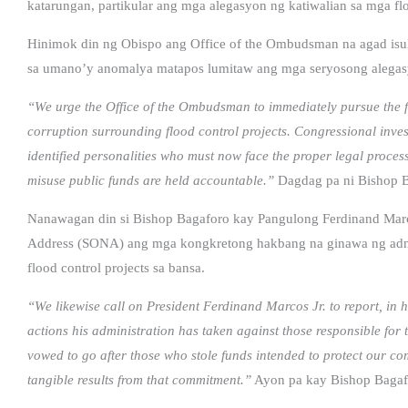
katarungan, partikular ang mga alegasyon ng katiwalian sa mga flo
Hinimok din ng Obispo ang Office of the Ombudsman na agad is
sa umano’y anomalya matapos lumitaw ang mga seryosong alegas
“We urge the Office of the Ombudsman to immediately pursue the fil
corruption surrounding flood control projects. Congressional inve
identified personalities who must now face the proper legal proces
misuse public funds are held accountable.”
Dagdag pa ni Bishop B
Nanawagan din si Bishop Bagaforo kay Pangulong Ferdinand Marcos 
Address (SONA) ang mga kongkretong hakbang na ginawa ng admin
flood control projects sa bansa.
“We likewise call on President Ferdinand Marcos Jr. to report, in h
actions his administration has taken against those responsible for
vowed to go after those who stole funds intended to protect our c
tangible results from that commitment.”
Ayon pa kay Bishop Bagaf