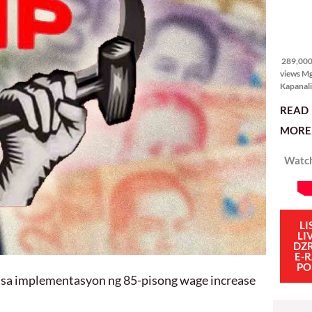
itong ma
kulang. 
ibig sabi
289,000
views
289,000 
views M
Kapanali
sinong 
READ
manalo 
pinakaba
MORE 
pinakasi
smartph
Watch
Ganito i
isang sik
social m
influenc
mahigit 
LI
LI
DZ
E-
PO
 sa implementasyon ng 85-pisong wage increase