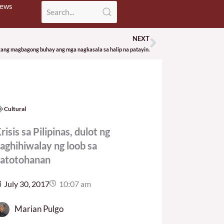
News
NEXT
Next
ang magbagong buhay ang mga nagkasala sa halip na patayin.
Cultural
risis sa Pilipinas, dulot ng
aghihiwalay ng loob sa
atotohanan
July 30, 2017
10:07 am
Marian Pulgo