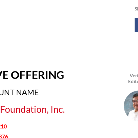
S
VE OFFERING
Ver
Edit
OUNT NAME
Foundation, Inc.
210
876