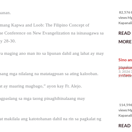
82,576 
views
82,576 t
hanan.
views M
Kapanali
 temang Kapwa and Loob: The Filipino Concept of
mabuti p
READ
ine Conference on New Evangelization na isinasagawa sa
Japanes
Ambassa
ly 28-30.
MORE 
the Phil
na si En
wa maging ano man ito sa lipunan dahil ang lahat ay may
Kazuya,
Sino an
maramin
pagpipil
papasa
Monday,
bahay di
3, 2026 
iisang mga nilalang na matatagpuan sa ating kalooban.
system-
Pilipinas
7:00 a
isang pri
hat ay maaring magbago,” ayon kay Fr. Alejo.
114,596
views
pagpaslang sa mga taong pinaghihinalaang may
114,596 
views M
Kapanalig
 at makilala ang katotohanan dahil na rin sa pagkalat ng
mga uma
READ
masigab
palakpak