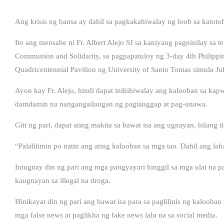
Ang krisis ng bansa ay dahil sa pagkakahiwalay ng loob sa katoto
Ito ang mensahe ni Fr. Albert Alejo SJ sa kaniyang pagninilay sa
Communion and Solidarity, sa pagpapatuloy ng 3-day 4th Philipp
Quadricentennial Pavilion ng University of Santo Tomas simula Ju
Ayon kay Fr. Alejo, hindi dapat inihihiwalay ang kalooban sa kap
damdamin na nangangailangan ng pagtanggap at pag-unawa.
Giit ng pari, dapat ating makita sa bawat isa ang ugnayan, bilang 
“Palalilimin po natin ang ating kalooban sa mga tao. Dahil ang la
Iniugnay din ng pari ang mga pangyayari hinggil sa mga ulat na 
kaugnayan sa illegal na droga.
Hinikayat din ng pari ang bawat isa para sa paglilinis ng kalooban
mga false news at paglikha ng fake news lalu na sa social media.