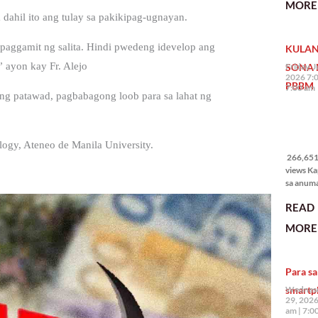
MORE 
State of 
 dahil ito ang tulay sa pakikipag-ugnayan.
Nation 
(o SONA)
paggamit ng salita. Hindi pwedeng idevelop ang
KULAN
Pangulo
Bongbo
” ayon kay Fr. Alejo
SONA 
Friday, J
Marcos J
2026 7:
PBBM
7:00 am
ng patawad, pagbabagong loob para sa lahat ng
266,651
views
ology, Ateneo de Manila University.
266,651 
views Ka
sa anum
hakbang.
READ
planong
gagawin.
MORE 
polisiya
ipapatu
pangako
Para sa
binitiwa
usapin n
smartp
Wednesd
sadyang
29, 2026
iniiwasan
am
7:0