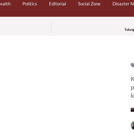
ealth
Politics
Editorial
Social Zone
Disaster 
Tulung
K
p
k