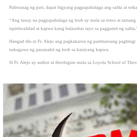
Paliwanag ng pari, dapat bigyang pagpapahalaga ang salita at wika
“Ang tunay na pagpapahalaga ng loob ay mula sa totoo at tamang 
ispiritwalidad at kapwa kung balasubas tayo sa paggamit ng salita,
Hangad din ni Fr. Alejo ang pagkakaron ng pambansang paghingi 
nakagawa ng pananakit ng loob sa kaniyang kapwa.
Si Fr. Alejo ay author at theologian mula sa Loyola School of The