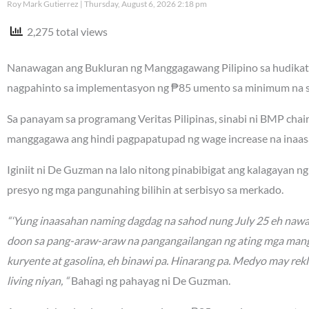
Roy Mark Gutierrez
Thursday, August 6, 2026 2:18 pm
2,275 total views
Nanawagan ang Bukluran ng Manggagawang Pilipino sa hudikatu
nagpahinto sa implementasyon ng ₱85 umento sa minimum na sa
Sa panayam sa programang Veritas Pilipinas, sinabi ni BMP ch
manggagawa ang hindi pagpapatupad ng wage increase na inaa
Iginiit ni De Guzman na lalo nitong pinabibigat ang kalagayan 
presyo ng mga pangunahing bilihin at serbisyo sa merkado.
“‘Yung inaasahan naming dagdag na sahod nung July 25 eh nawa
doon sa pang-araw-araw na pangangailangan ng ating mga mang
kuryente at gasolina, eh binawi pa. Hinarang pa. Medyo may rek
living niyan, “
Bahagi ng pahayag ni De Guzman.