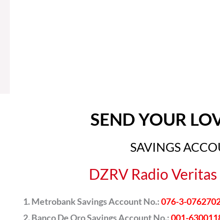
SEND YOUR LO
SAVINGS ACC
DZRV Radio Veritas 
Metrobank Savings Account No.:
076-3-076270
Banco De Oro Savings Account No.:
001-630011