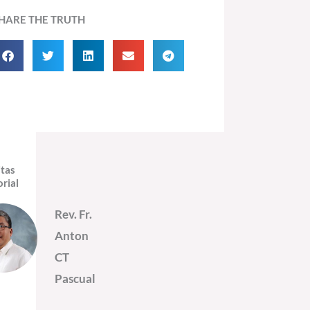
HARE THE TRUTH
itas
orial
Rev. Fr.
Anton
CT
Pascual