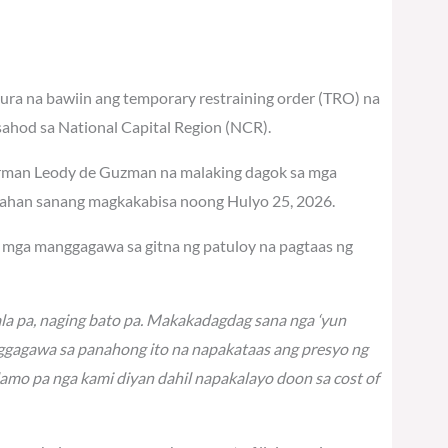
ra na bawiin ang temporary restraining order (TRO) na
hod sa National Capital Region (NCR).
airman Leody de Guzman na malaking dagok sa mga
sahan sanang magkakabisa noong Hulyo 25, 2026.
ng mga manggagawa sa gitna ng patuloy na pagtaas ng
la pa, naging bato pa. Makakadagdag sana nga ‘yun
gagawa sa panahong ito na napakataas ang presyo ng
lamo pa nga kami diyan dahil napakalayo doon sa cost of