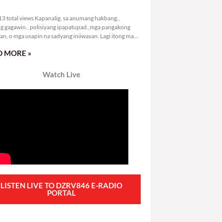
3,113 total views
3 total views Kapanalig, sa anumang hakbang.,
g gagawin., polisiyang ipapatupad.,mga pangakong
an, o mga usapin na sadyang iniiwasan. Lagi itong may
 Hindi ibig sabihin,
 MORE »
Watch Live
LISTEN LIVE TO DZRV846 E-RADIO
PORTAL