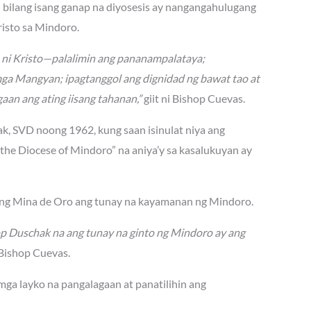
n bilang isang ganap na diyosesis ay nangangahulugang
isto sa Mindoro.
n ni Kristo—palalimin ang pananampalataya;
mga Mangyan; ipagtanggol ang dignidad ng bawat tao at
aan ang ating iisang tahanan,”
giit ni Bishop Cuevas.
hak, SVD noong 1962, kung saan isinulat niya ang
he Diocese of Mindoro” na aniya’y sa kasalukuyan ay
lang Mina de Oro ang tunay na kayamanan ng Mindoro.
op Duschak na ang tunay na ginto ng Mindoro ay ang
Bishop Cuevas.
 mga layko na pangalagaan at panatilihin ang