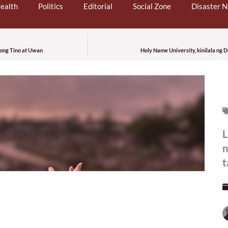
ealth
Politics
Editorial
Social Zone
Disaster 
yong Tino at Uwan
Holy Name University, kinilala ng D
L
n
t