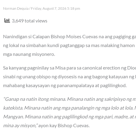
Norman Dequia
Friday, August 7, 2026 5:18 pm
3,649 total views
Nanindigan si Calapan Bishop Moises Cuevas na ang pagiging gan
ng lokal na simbahan kundi pagtanggap sa mas malaking hamon 
mga naunang misyonero.
Sa kanyang pagninilay sa Misa para sa canonical erection ng Di
sinabi ng unang obispo ng diyosesis na ang bagong katayuan ng
mahabang kasaysayan ng pananampalataya at paglilingkod.
“Ganap na natin itong minana. Minana natin ang sakripisyo ng 
katekista. Minana natin ang mga panalangin ng mga lolo at lola
Mangyan. Minana natin ang paglilingkod ng mga pari, madre, at 
mina ay misyon,”
ayon kay Bishop Cuevas.