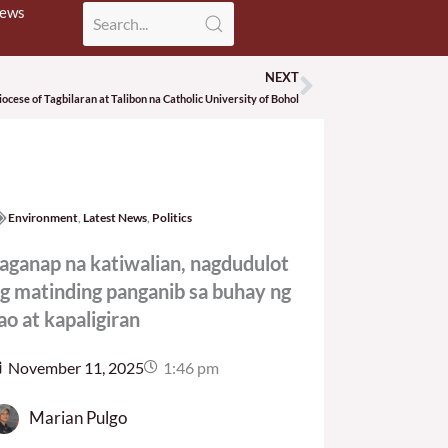
News
NEXT
Next
iocese of Tagbilaran at Talibon na Catholic University of Bohol
Environment
,
Latest News
,
Politics
aganap na katiwalian, nagdudulot
g matinding panganib sa buhay ng
ao at kapaligiran
November 11, 2025
1:46 pm
Marian Pulgo