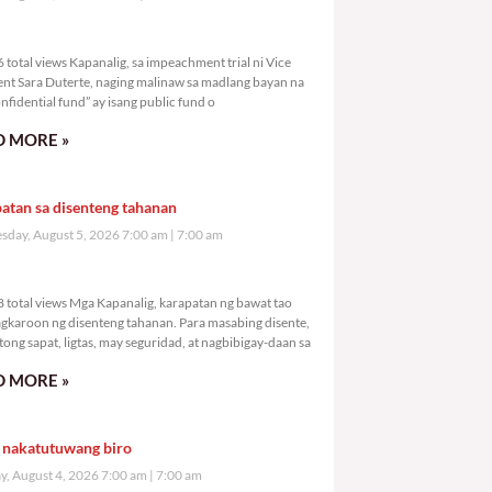
,336 total views
total views Kapanalig, sa impeachment trial ni Vice
ent Sara Duterte, naging malinaw sa madlang bayan na
nfidential fund” ay isang public fund o
 MORE »
atan sa disenteng tahanan
day, August 5, 2026 7:00 am
7:00 am
,138 total views
 total views Mga Kapanalig, karapatan ng bawat tao
gkaroon ng disenteng tahanan. Para masabing disente,
tong sapat, ligtas, may seguridad, at nagbibigay-daan sa
 MORE »
 nakatutuwang biro
y, August 4, 2026 7:00 am
7:00 am