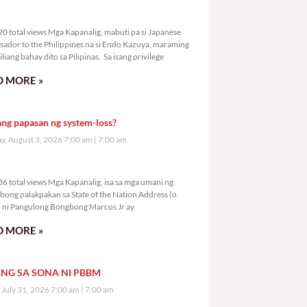
9,420 total views
0 total views Mga Kapanalig, mabuti pa si Japanese
ador to the Philippines na si Endo Kazuya, maraming
liang bahay dito sa Pilipinas. Sa isang privilege
 MORE »
ang papasan ng system-loss?
, August 3, 2026 7:00 am
7:00 am
1,436 total views
6 total views Mga Kapanalig, isa sa mga umani ng
bong palakpakan sa State of the Nation Address (o
ni Pangulong Bongbong Marcos Jr ay
 MORE »
NG SA SONA NI PBBM
, July 31, 2026 7:00 am
7:00 am