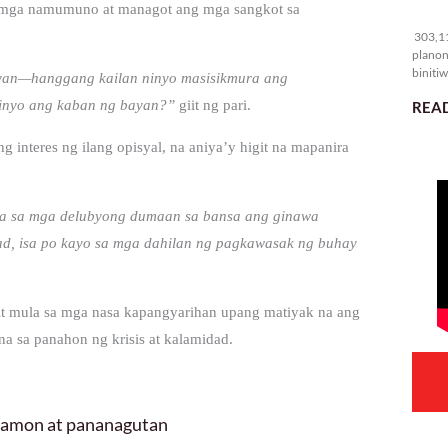
g mga namumuno at managot ang mga sangkot sa
30
303,11
planon
binitiw
ayan—hanggang kailan ninyo masisikmura ang
kulang.
ninyo ang kaban ng bayan?”
giit ng pari.
READ
g interes ng ilang opisyal, na aniya’y higit na mapanira
pa sa mga delubyong dumaan sa bansa ang ginawa
d, isa po kayo sa mga dahilan ng pagkawasak ng buhay
it mula sa mga nasa kapangyarihan upang matiyak na ang
 sa panahon ng krisis at kalamidad.
 hamon at pananagutan