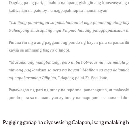
Dagdag pa ng pari, panahon na upang gisingin ang konsensya n
katiwalian na patuloy na nagpapahirap sa mamamayan.
“Isa itong panawagan sa pamahalaan at mga pinuno ng ating b
trahedyang sinasapit ng mga Pilipino habang pinagpapasasaan 
Pinuna rin niya ang paggamit ng pondo ng bayan para sa pansarilin
kaysa sa alinmang bagyo o lindol.
“Masama ang mangbintang, pero di ba’t obvious na mas malala 
ninyong pagkamkam sa pera ng bayan? Maliban sa mga kalamida
ng napakaraming Pilipino,”
dagdag pa ni Fr. Secillano.
Panawagan ng pari ng tunay na reporma, pananagutan, at malasak
pondo para sa mamamayan ay tunay na mapupunta sa tama—lalo na
Pagiging ganap na diyosesis ng Calapan, isang malaking