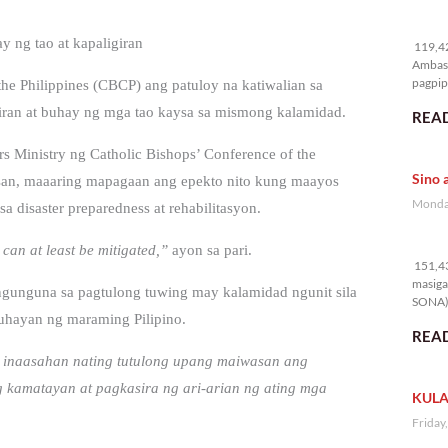
11
 ng tao at kapaligiran
119,42
Ambass
pagpipi
he Philippines (CBCP) ang patuloy na katiwalian sa
giran at buhay ng mga tao kaysa sa mismong kalamidad.
READ
rs Ministry ng Catholic Bishops’ Conference of the
Sino 
kasan, maaaring mapagaan ang epekto nito kung maayos
Monday
 disaster preparedness at rehabilitasyon.
15
 can at least be mitigated,”
ayon sa pari.
151,43
masiga
nangunguna sa pagtulong tuwing may kalamidad ngunit sila
SONA) 
uhayan ng maraming Pilipino.
READ
 inaasahan nating tutulong upang maiwasan ang
g kamatayan at pagkasira ng ari-arian ng ating mga
KULA
Friday