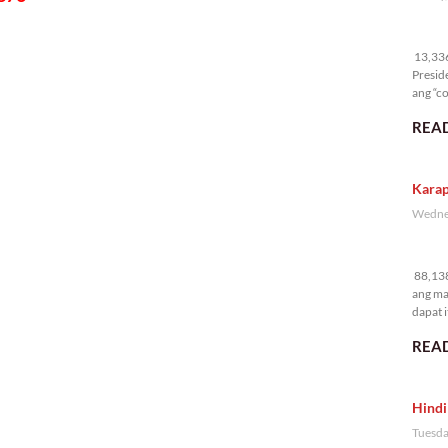
13
13,336 
Presid
ang “co
READ
Karap
Wednes
88
88,138
ang ma
dapat i
READ
Hindi
Tuesda