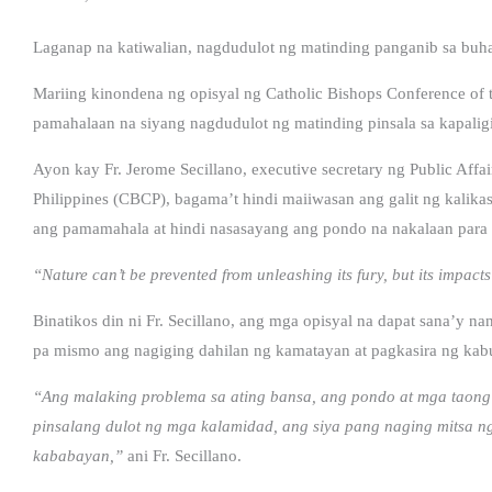
Laganap na katiwalian, nagdudulot ng matinding panganib sa buhay
Mariing kinondena ng opisyal ng Catholic Bishops Conference of t
pamahalaan na siyang nagdudulot ng matinding pinsala sa kapali
Ayon kay Fr. Jerome Secillano, executive secretary ng Public Affai
Philippines (CBCP), bagama’t hindi maiiwasan ang galit ng kali
ang pamamahala at hindi nasasayang ang pondo na nakalaan para sa
“Nature can’t be prevented from unleashing its fury, but its impacts
Binatikos din ni Fr. Secillano, ang mga opisyal na dapat sana’y 
pa mismo ang nagiging dahilan ng kamatayan at pagkasira ng kab
“Ang malaking problema sa ating bansa, ang pondo at mga taong
pinsalang dulot ng mga kalamidad, ang siya pang naging mitsa n
kababayan,”
ani Fr. Secillano.