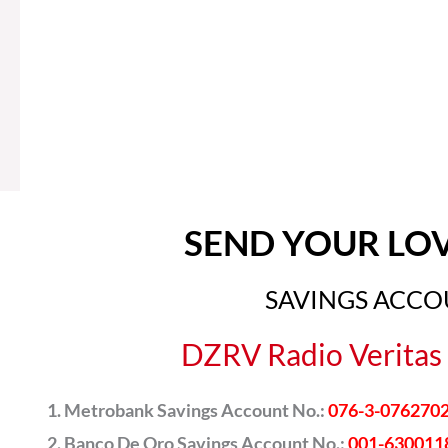
SEND YOUR LO
SAVINGS ACC
DZRV Radio Veritas 
Metrobank Savings Account No.:
076-3-076270
Banco De Oro Savings Account No.:
001-630011