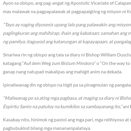
Ayon sa obispo, ang pag-angat ng Apostolic Vicariate of Calapa
mas malawak na pagpapalawak at pagpapaigting ng misyon ni Kr
“Tayo ay naging diyosesis upang lalo pang palawakin ang misyo
paglingkuran ang mahihirap; ihain ang kabataan; samahan ang 
ng pamilya; itaguyod ang katarungan at kapayapaan; at pangalag
Sinariwa rin ng obispo ang tala sa diary ni Bishop William Dusc
katagang “Auf dem Weg zum Bistum Mindoro” o “On the way to t
ganap nang natupad makalipas ang mahigit anim na dekada.
Ipinaliwanag din ng obispo na higit pa sa pinagmulan ng panga
“Maliwanag po sa ating mga pagbasa, at maging sa diary ni Bish
Espiritu Santo na patuloy na kumikilos sa sambayanang ito,”
ani 
Kasabay nito, hinimok ng pastol ang mga pari, mga relihiyoso at
pagbubuklod bilang mga mananampalataya.