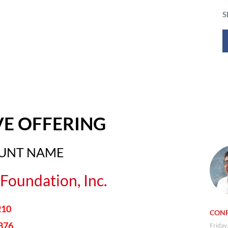
S
VE OFFERING
OUNT NAME
Foundation, Inc.
210
CONF
876
Friday