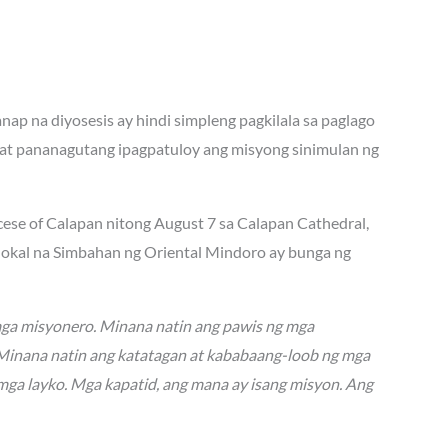
ap na diyosesis ay hindi simpleng pagkilala sa paglago
at pananagutang ipagpatuloy ang misyong sinimulan ng
ocese of Calapan nitong August 7 sa Calapan Cathedral,
 lokal na Simbahan ng Oriental Mindoro ay bunga ng
mga misyonero. Minana natin ang pawis ng mga
. Minana natin ang katatagan at kababaang-loob ng mga
mga layko. Mga kapatid, ang mana ay isang misyon. Ang