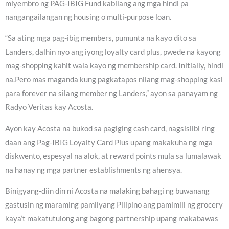
miyembro ng PAG-IBIG Fund kabilang ang mga hindi pa
nangangailangan ng housing o multi-purpose loan.
“Sa ating mga pag-ibig members, pumunta na kayo dito sa
Landers, dalhin nyo ang iyong loyalty card plus, pwede na kayong
mag-shopping kahit wala kayo ng membership card. Initially, hindi
na.Pero mas maganda kung pagkatapos nilang mag-shopping kasi
para forever na silang member ng Landers,” ayon sa panayam ng
Radyo Veritas kay Acosta.
Ayon kay Acosta na bukod sa pagiging cash card, nagsisilbi ring
daan ang Pag-IBIG Loyalty Card Plus upang makakuha ng mga
diskwento, espesyal na alok, at reward points mula sa lumalawak
na hanay ng mga partner establishments ng ahensya.
Binigyang-diin din ni Acosta na malaking bahagi ng buwanang
gastusin ng maraming pamilyang Pilipino ang pamimili ng grocery
kaya’t makatutulong ang bagong partnership upang makabawas