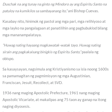
Duschak na ang tunay na ginto ng Mindoro ay ang Espiritu Santo na
patuloy na kumikilos sa sambayanang ito,”
ani Bishop Cuevas.
Kasabay nito, hinimok ng pastol ang mga pari, mga relihiyoso at
mga layko na pangalagaan at panatilihin ang pagbubuklod bilang
mga mananampalataya.
“Huwag nating hayaang magkawatak-watak tayo. Huwag nating
sirain ang pagkakaisang binigkis ng Espiritu Santo,”
paalala ng
obispo.
Sa kasaysayan, nagsimula ang Kristiyanismo sa isla noong 1600s
sa pamamagitan ng pagmimisyon ng mga Augustinian,
Franciscan, Jesuit, Recollect, at SVD.
1936 nang maging Apostolic Prefecture, 1961 nang maging
Apostolic Vicariate, at makalipas ang 75 taon ay ganap na itong
naging diyosesis.