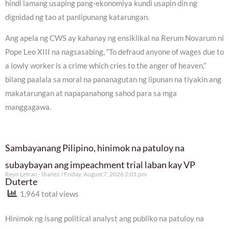
hindi lamang usaping pang-ekonomiya kundi usapin din ng
dignidad ng tao at panlipunang katarungan.
Ang apela ng CWS ay kahanay ng ensiklikal na Rerum Novarum ni
Pope Leo XIII na nagsasabing, “To defraud anyone of wages due to
a lowly worker is a crime which cries to the anger of heaven,”
bilang paalala sa moral na pananagutan ng lipunan na tiyakin ang
makatarungan at napapanahong sahod para sa mga
manggagawa.
Sambayanang Pilipino, hinimok na patuloy na
subaybayan ang impeachment trial laban kay VP
Reyn Letran - Ibañez
Friday, August 7, 2026 2:01 pm
Duterte
1,964 total views
Hinimok ng isang political analyst ang publiko na patuloy na