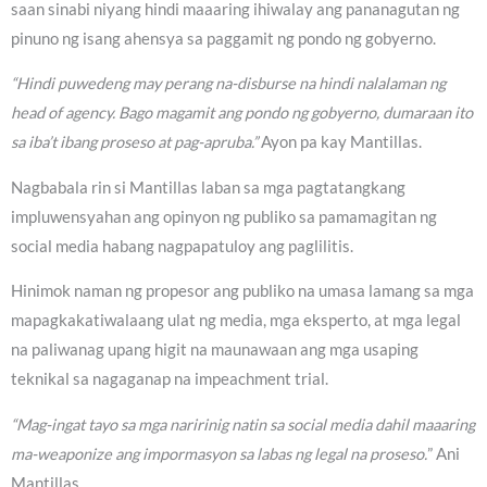
saan sinabi niyang hindi maaaring ihiwalay ang pananagutan ng
pinuno ng isang ahensya sa paggamit ng pondo ng gobyerno.
“Hindi puwedeng may perang na-disburse na hindi nalalaman ng
head of agency. Bago magamit ang pondo ng gobyerno, dumaraan ito
sa iba’t ibang proseso at pag-apruba.”
Ayon pa kay Mantillas.
Nagbabala rin si Mantillas laban sa mga pagtatangkang
impluwensyahan ang opinyon ng publiko sa pamamagitan ng
social media habang nagpapatuloy ang paglilitis.
Hinimok naman ng propesor ang publiko na umasa lamang sa mga
mapagkakatiwalaang ulat ng media, mga eksperto, at mga legal
na paliwanag upang higit na maunawaan ang mga usaping
teknikal sa nagaganap na impeachment trial.
“Mag-ingat tayo sa mga naririnig natin sa social media dahil maaaring
ma-weaponize ang impormasyon sa labas ng legal na proseso.
” Ani
Mantillas.