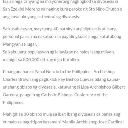
Isa sa mga tanyang na misyonerong naglingkod sa diyosesis si
San Ezekiel Moreno na naging kura paroko ng Sto Nino Church o
ang kasalukuyang cathedral ng diyosesis.
Sa kasalukuyan, mayroong 40 parokya ang diyosesis at isang
personal parish na nakatuon sa paglilingkod sa mga katutubong
Mangyan sa lugar.
Sa kabuuang populasyon ng lalawigan na halos isang milyon,
mahigit sa 800,000 dito ay mga Katoliko.
Pinangunahan ni Papal Nuncio to the Philippines Archbishop
Charles Brown ang pagluklok kay Bishop Cuevas bilang kauna-
unahang obispo ng diyosesis, katuwang si Lipa Archbishop Gilbert
Garcera, pangulo ng Catholic Bishops’ Conference of the
Philippines.
Mahigit sa 30 obispo mula sa iba’t ibang diyosesis sa bansa ang
dumalo sa pagtitipon kasama si Manila Archbishop Jose Cardinal