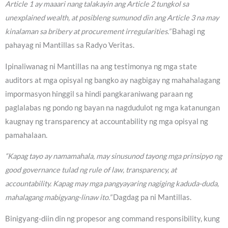
Article 1 ay maaari nang talakayin ang Article 2 tungkol sa
unexplained wealth, at posibleng sumunod din ang Article 3 na may
kinalaman sa bribery at procurement irregularities.”
Bahagi ng
pahayag ni Mantillas sa Radyo Veritas.
Ipinaliwanag ni Mantillas na ang testimonya ng mga state
auditors at mga opisyal ng bangko ay nagbigay ng mahahalagang
impormasyon hinggil sa hindi pangkaraniwang paraan ng
paglalabas ng pondo ng bayan na nagdudulot ng mga katanungan
kaugnay ng transparency at accountability ng mga opisyal ng
pamahalaan.
“Kapag tayo ay namamahala, may sinusunod tayong mga prinsipyo ng
good governance tulad ng rule of law, transparency, at
accountability. Kapag may mga pangyayaring nagiging kaduda-duda,
mahalagang mabigyang-linaw ito.”
Dagdag pa ni Mantillas.
Binigyang-diin din ng propesor ang command responsibility, kung