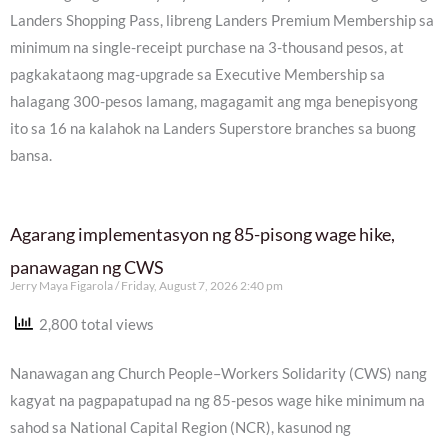
Landers Shopping Pass, libreng Landers Premium Membership sa
minimum na single-receipt purchase na 3-thousand pesos, at
pagkakataong mag-upgrade sa Executive Membership sa
halagang 300-pesos lamang, magagamit ang mga benepisyong
ito sa 16 na kalahok na Landers Superstore branches sa buong
bansa.
Agarang implementasyon ng 85-pisong wage hike,
panawagan ng CWS
Jerry Maya Figarola
Friday, August 7, 2026 2:40 pm
2,800 total views
Nanawagan ang Church People–Workers Solidarity (CWS) nang
kagyat na pagpapatupad na ng 85-pesos wage hike minimum na
sahod sa National Capital Region (NCR), kasunod ng