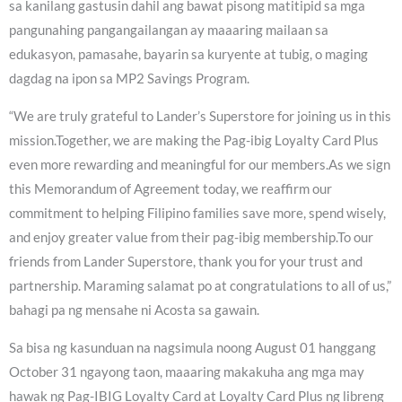
sa kanilang gastusin dahil ang bawat pisong matitipid sa mga
pangunahing pangangailangan ay maaaring mailaan sa
edukasyon, pamasahe, bayarin sa kuryente at tubig, o maging
dagdag na ipon sa MP2 Savings Program.
“We are truly grateful to Lander’s Superstore for joining us in this
mission.Together, we are making the Pag-ibig Loyalty Card Plus
even more rewarding and meaningful for our members.As we sign
this Memorandum of Agreement today, we reaffirm our
commitment to helping Filipino families save more, spend wisely,
and enjoy greater value from their pag-ibig membership.To our
friends from Lander Superstore, thank you for your trust and
partnership. Maraming salamat po at congratulations to all of us,”
bahagi pa ng mensahe ni Acosta sa gawain.
Sa bisa ng kasunduan na nagsimula noong August 01 hanggang
October 31 ngayong taon, maaaring makakuha ang mga may
hawak ng Pag-IBIG Loyalty Card at Loyalty Card Plus ng libreng