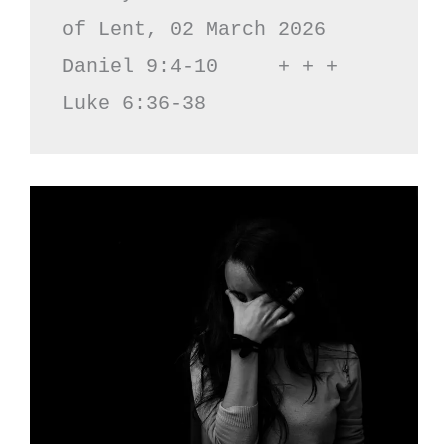
of Lent, 02 March 2026

Daniel 9:4-10     + + +     
Luke 6:36-38