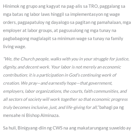
Hinimok ng grupo ang kagyat na pag-alis sa TRO, paggalang sa
mga batas ng labor laws hinggil sa implementasyon ng wage
orders, pagpapatuloy ng dayalogo sa pagitan ng pamahalaan, mga
employer at labor groups, at pagsusulong ng mga tunay na
pagbabagong maglalapit sa minimum wage sa tunay na family
living wage.
“We, the Church people, walks with you in your struggle for justice,
dignity, and decent work. Your labor is not merely an economic
contribution; it is a participation in God’s continuing work of
creation. We pray—and earnestly hope—that government,
employers, labor organizations, the courts, faith communities, and
all sectors of society will work together so that economic progress
truly becomes inclusive, just, and life-giving for all,”
bahagi pa ng
mensahe ni Bishop Alminaza.
Sa huli, Binigyang-diin ng CWS na ang makatarungang suweldo ay