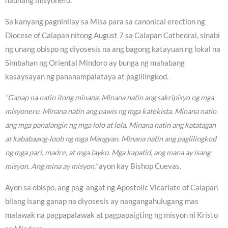
naunang misyonero.
Sa kanyang pagninilay sa Misa para sa canonical erection ng
Diocese of Calapan nitong August 7 sa Calapan Cathedral, sinabi
ng unang obispo ng diyosesis na ang bagong katayuan ng lokal na
Simbahan ng Oriental Mindoro ay bunga ng mahabang
kasaysayan ng pananampalataya at paglilingkod.
“Ganap na natin itong minana. Minana natin ang sakripisyo ng mga
misyonero. Minana natin ang pawis ng mga katekista. Minana natin
ang mga panalangin ng mga lolo at lola. Minana natin ang katatagan
at kababaang-loob ng mga Mangyan. Minana natin ang paglilingkod
ng mga pari, madre, at mga layko. Mga kapatid, ang mana ay isang
misyon. Ang mina ay misyon,”
ayon kay Bishop Cuevas.
Ayon sa obispo, ang pag-angat ng Apostolic Vicariate of Calapan
bilang isang ganap na diyosesis ay nangangahulugang mas
malawak na pagpapalawak at pagpapaigting ng misyon ni Kristo