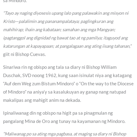
sa Mindoro.
“Tayo ay naging diyosesis upang lalo pang palawakin ang misyon ni
Kristo—palalimin ang pananampalataya; paglingkuran ang
mahihirap; ihain ang kabataan; samahan ang mga Mangyan;
ipagtanggol ang dignidad ng bawat tao at ng pamilya; itaguyod ang
katarungan at kapayapaan; at pangalagaan ang ating iisang tahanan,”
giit ni Bishop Cuevas.
Sinariwa rin ng obispo ang tala sa diary ni Bishop William
Duschak, SVD noong 1962, kung saan isinulat niya ang katagang
“Auf dem Weg zum Bistum Mindoro” o “On the way to the Diocese
of Mindoro” na aniya’y sa kasalukuyan ay ganap nang natupad
makalipas ang mahigit anim na dekada.
Ipinaliwanag din ng obispo na higit pa sa pinagmulan ng
pangalang Mina de Oro ang tunay na kayamanan ng Mindoro.
“Maliwanag po sa ating mga pagbasa, at maging sa diary ni Bishop