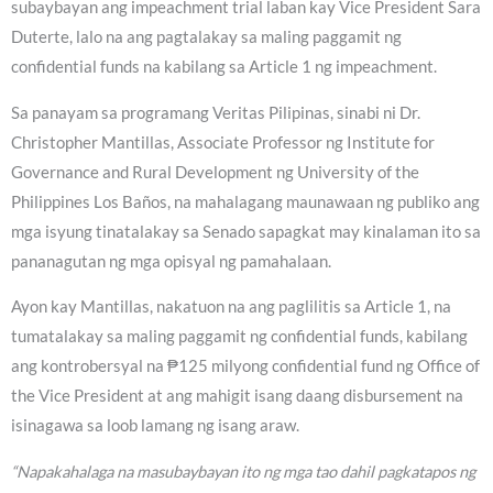
subaybayan ang impeachment trial laban kay Vice President Sara
Duterte, lalo na ang pagtalakay sa maling paggamit ng
confidential funds na kabilang sa Article 1 ng impeachment.
Sa panayam sa programang Veritas Pilipinas, sinabi ni Dr.
Christopher Mantillas, Associate Professor ng Institute for
Governance and Rural Development ng University of the
Philippines Los Baños, na mahalagang maunawaan ng publiko ang
mga isyung tinatalakay sa Senado sapagkat may kinalaman ito sa
pananagutan ng mga opisyal ng pamahalaan.
Ayon kay Mantillas, nakatuon na ang paglilitis sa Article 1, na
tumatalakay sa maling paggamit ng confidential funds, kabilang
ang kontrobersyal na ₱125 milyong confidential fund ng Office of
the Vice President at ang mahigit isang daang disbursement na
isinagawa sa loob lamang ng isang araw.
“Napakahalaga na masubaybayan ito ng mga tao dahil pagkatapos ng