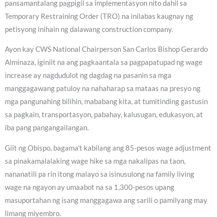
pansamantalang pagpigil sa implementasyon nito dahil sa
Temporary Restraining Order (TRO) na inilabas kaugnay ng
petisyong inihain ng dalawang construction company.
Ayon kay CWS National Chairperson San Carlos Bishop Gerardo
Alminaza, iginiit na ang pagkaantala sa pagpapatupad ng wage
increase ay nagdudulot ng dagdag na pasanin sa mga
manggagawang patuloy na nahaharap sa mataas na presyo ng
mga pangunahing bilihin, mababang kita, at tumitinding gastusin
sa pagkain, transportasyon, pabahay, kalusugan, edukasyon, at
iba pang pangangailangan.
Giit ng Obispo, bagama’t kabilang ang 85-pesos wage adjustment
sa pinakamalalaking wage hike sa mga nakalipas na taon,
nananatili pa rin itong malayo sa isinusulong na family living
wage na ngayon ay umaabot na sa 1,300-pesos upang
masuportahan ng isang manggagawa ang sarili o pamilyang may
limang miyembro.