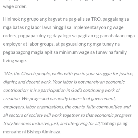
wage order.
Hinimok ng grupo ang kagyat na pag-alis sa TRO, paggalang sa
mga batas ng labor laws hinggil sa implementasyon ng wage
orders, pagpapatuloy ng dayalogo sa pagitan ng pamahalaan, mga
employer at labor groups, at pagsusulong ng mga tunay na
pagbabagong maglalapit sa minimum wage sa tunay na family
living wage.
“We, the Church people, walks with you in your struggle for justice,
dignity, and decent work. Your labor is not merely an economic
contribution; it is a participation in God’s continuing work of
creation. We pray—and earnestly hope—that government,
employers, labor organizations, the courts, faith communities, and
all sectors of society will work together so that economic progress
truly becomes inclusive, just, and life-giving for all,”
bahagi pa ng
mensahe ni Bishop Alminaza.