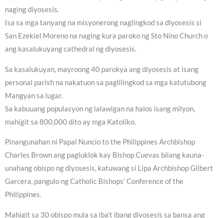
naging diyosesis.
Isa sa mga tanyang na misyonerong naglingkod sa diyosesis si
San Ezekiel Moreno na naging kura paroko ng Sto Nino Church o
ang kasalukuyang cathedral ng diyosesis.
Sa kasalukuyan, mayroong 40 parokya ang diyosesis at isang
personal parish na nakatuon sa paglilingkod sa mga katutubong
Mangyan sa lugar.
Sa kabuuang populasyon ng lalawigan na halos isang milyon,
mahigit sa 800,000 dito ay mga Katoliko.
Pinangunahan ni Papal Nuncio to the Philippines Archbishop
Charles Brown ang pagluklok kay Bishop Cuevas bilang kauna-
unahang obispo ng diyosesis, katuwang si Lipa Archbishop Gilbert
Garcera, pangulo ng Catholic Bishops’ Conference of the
Philippines.
Mahigit sa 30 obispo mula sa iba’t ibang diyosesis sa bansa ang