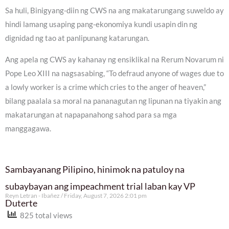
Sa huli, Binigyang-diin ng CWS na ang makatarungang suweldo ay
hindi lamang usaping pang-ekonomiya kundi usapin din ng
dignidad ng tao at panlipunang katarungan.
Ang apela ng CWS ay kahanay ng ensiklikal na Rerum Novarum ni
Pope Leo XIII na nagsasabing, “To defraud anyone of wages due to
a lowly worker is a crime which cries to the anger of heaven,”
bilang paalala sa moral na pananagutan ng lipunan na tiyakin ang
makatarungan at napapanahong sahod para sa mga
manggagawa.
Sambayanang Pilipino, hinimok na patuloy na
subaybayan ang impeachment trial laban kay VP
Reyn Letran - Ibañez
Friday, August 7, 2026 2:01 pm
Duterte
825 total views