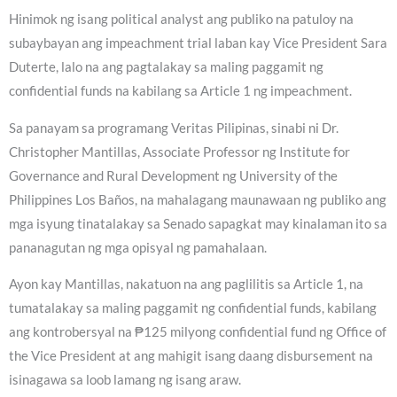
Hinimok ng isang political analyst ang publiko na patuloy na
subaybayan ang impeachment trial laban kay Vice President Sara
Duterte, lalo na ang pagtalakay sa maling paggamit ng
confidential funds na kabilang sa Article 1 ng impeachment.
Sa panayam sa programang Veritas Pilipinas, sinabi ni Dr.
Christopher Mantillas, Associate Professor ng Institute for
Governance and Rural Development ng University of the
Philippines Los Baños, na mahalagang maunawaan ng publiko ang
mga isyung tinatalakay sa Senado sapagkat may kinalaman ito sa
pananagutan ng mga opisyal ng pamahalaan.
Ayon kay Mantillas, nakatuon na ang paglilitis sa Article 1, na
tumatalakay sa maling paggamit ng confidential funds, kabilang
ang kontrobersyal na ₱125 milyong confidential fund ng Office of
the Vice President at ang mahigit isang daang disbursement na
isinagawa sa loob lamang ng isang araw.