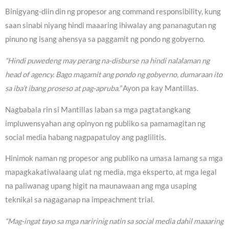
Binigyang-diin din ng propesor ang command responsibility, kung
saan sinabi niyang hindi maaaring ihiwalay ang pananagutan ng
pinuno ng isang ahensya sa paggamit ng pondo ng gobyerno.
“Hindi puwedeng may perang na-disburse na hindi nalalaman ng
head of agency. Bago magamit ang pondo ng gobyerno, dumaraan ito
sa iba’t ibang proseso at pag-apruba.”
Ayon pa kay Mantillas.
Nagbabala rin si Mantillas laban sa mga pagtatangkang
impluwensyahan ang opinyon ng publiko sa pamamagitan ng
social media habang nagpapatuloy ang paglilitis.
Hinimok naman ng propesor ang publiko na umasa lamang sa mga
mapagkakatiwalaang ulat ng media, mga eksperto, at mga legal
na paliwanag upang higit na maunawaan ang mga usaping
teknikal sa nagaganap na impeachment trial.
“Mag-ingat tayo sa mga naririnig natin sa social media dahil maaaring