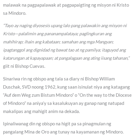
malawak na pagpapalawak at pagpapaigting ng misyon ni Kristo
sa Mindoro.
“Tayo ay naging diyosesis upang lalo pang palawakin ang misyon ni
Kristo—palalimin ang pananampalataya; paglingkuran ang
mahihirap; ihain ang kabataan; samahan ang mga Mangyan;
ipagtanggol ang dignidad ng bawat tao at ng pamilya; itaguyod ang
katarungan at kapayapaan; at pangalagaan ang ating iisang tahanan,”
giit ni Bishop Cuevas.
Sinariwa rin ng obispo ang tala sa diary ni Bishop William
Duschak, SVD noong 1962, kung saan isinulat niya ang katagang
“Auf dem Weg zum Bistum Mindoro” o “On the way to the Diocese
of Mindoro” na aniya’y sa kasalukuyan ay ganap nang natupad
makalipas ang mahigit anim na dekada.
Ipinaliwanag din ng obispo na higit pa sa pinagmulan ng
pangalang Mina de Oro ang tunay na kayamanan ng Mindoro.