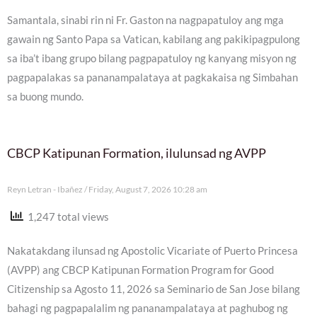
Samantala, sinabi rin ni Fr. Gaston na nagpapatuloy ang mga
gawain ng Santo Papa sa Vatican, kabilang ang pakikipagpulong
sa iba’t ibang grupo bilang pagpapatuloy ng kanyang misyon ng
pagpapalakas sa pananampalataya at pagkakaisa ng Simbahan
sa buong mundo.
CBCP Katipunan Formation, ilulunsad ng AVPP
Reyn Letran - Ibañez
Friday, August 7, 2026 10:28 am
1,247 total views
Nakatakdang ilunsad ng Apostolic Vicariate of Puerto Princesa
(AVPP) ang CBCP Katipunan Formation Program for Good
Citizenship sa Agosto 11, 2026 sa Seminario de San Jose bilang
bahagi ng pagpapalalim ng pananampalataya at paghubog ng