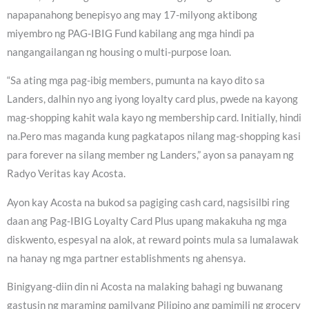
napapanahong benepisyo ang may 17-milyong aktibong
miyembro ng PAG-IBIG Fund kabilang ang mga hindi pa
nangangailangan ng housing o multi-purpose loan.
“Sa ating mga pag-ibig members, pumunta na kayo dito sa
Landers, dalhin nyo ang iyong loyalty card plus, pwede na kayong
mag-shopping kahit wala kayo ng membership card. Initially, hindi
na.Pero mas maganda kung pagkatapos nilang mag-shopping kasi
para forever na silang member ng Landers,” ayon sa panayam ng
Radyo Veritas kay Acosta.
Ayon kay Acosta na bukod sa pagiging cash card, nagsisilbi ring
daan ang Pag-IBIG Loyalty Card Plus upang makakuha ng mga
diskwento, espesyal na alok, at reward points mula sa lumalawak
na hanay ng mga partner establishments ng ahensya.
Binigyang-diin din ni Acosta na malaking bahagi ng buwanang
gastusin ng maraming pamilyang Pilipino ang pamimili ng grocery