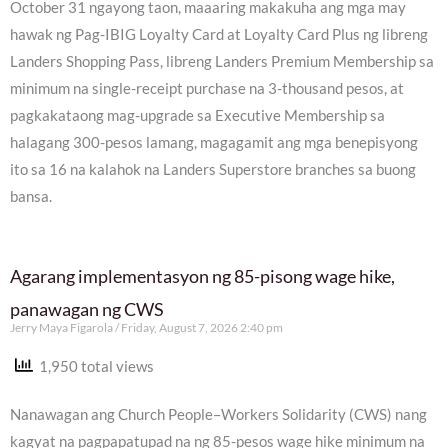
October 31 ngayong taon, maaaring makakuha ang mga may
hawak ng Pag-IBIG Loyalty Card at Loyalty Card Plus ng libreng
Landers Shopping Pass, libreng Landers Premium Membership sa
minimum na single-receipt purchase na 3-thousand pesos, at
pagkakataong mag-upgrade sa Executive Membership sa
halagang 300-pesos lamang, magagamit ang mga benepisyong
ito sa 16 na kalahok na Landers Superstore branches sa buong
bansa.
Agarang implementasyon ng 85-pisong wage hike,
panawagan ng CWS
Jerry Maya Figarola
Friday, August 7, 2026 2:40 pm
1,950 total views
Nanawagan ang Church People–Workers Solidarity (CWS) nang
kagyat na pagpapatupad na ng 85-pesos wage hike minimum na