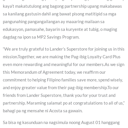
kaya’t makatutulong ang bagong partnership upang makabawas
sa kanilang gastusin dahil ang bawat pisong matitipid sa mga
pangunahing pangangailangan ay maaaring mailaan sa
edukasyon, pamasahe, bayarin sa kuryente at tubig, o maging
dagdag na ipon sa MP2 Savings Program.
“We are truly grateful to Lander’s Superstore for joining us in this
mission.Together, we are making the Pag-ibig Loyalty Card Plus
even more rewarding and meaningful for our members.As we sign
this Memorandum of Agreement today, we reaffirm our
commitment to helping Filipino families save more, spend wisely,
and enjoy greater value from their pag-ibig membership.To our
friends from Lander Superstore, thank you for your trust and
partnership. Maraming salamat po at congratulations to all of us,”
bahagi pa ng mensahe ni Acosta sa gawain.
Sa bisa ng kasunduan na nagsimula noong August 01 hanggang