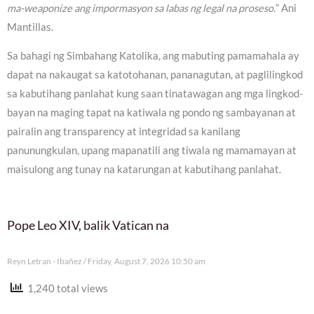
ma-weaponize ang impormasyon sa labas ng legal na proseso.
” Ani
Mantillas.
Sa bahagi ng Simbahang Katolika, ang mabuting pamamahala ay
dapat na nakaugat sa katotohanan, pananagutan, at paglilingkod
sa kabutihang panlahat kung saan tinatawagan ang mga lingkod-
bayan na maging tapat na katiwala ng pondo ng sambayanan at
pairalin ang transparency at integridad sa kanilang
panunungkulan, upang mapanatili ang tiwala ng mamamayan at
maisulong ang tunay na katarungan at kabutihang panlahat.
Pope Leo XIV, balik Vatican na
Reyn Letran - Ibañez
Friday, August 7, 2026 10:50 am
1,240 total views