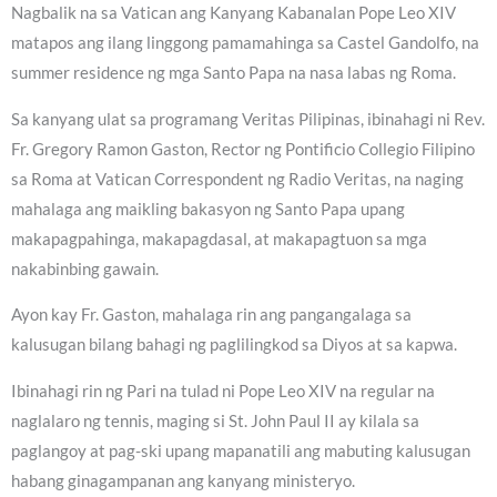
Nagbalik na sa Vatican ang Kanyang Kabanalan Pope Leo XIV
matapos ang ilang linggong pamamahinga sa Castel Gandolfo, na
summer residence ng mga Santo Papa na nasa labas ng Roma.
Sa kanyang ulat sa programang Veritas Pilipinas, ibinahagi ni Rev.
Fr. Gregory Ramon Gaston, Rector ng Pontificio Collegio Filipino
sa Roma at Vatican Correspondent ng Radio Veritas, na naging
mahalaga ang maikling bakasyon ng Santo Papa upang
makapagpahinga, makapagdasal, at makapagtuon sa mga
nakabinbing gawain.
Ayon kay Fr. Gaston, mahalaga rin ang pangangalaga sa
kalusugan bilang bahagi ng paglilingkod sa Diyos at sa kapwa.
Ibinahagi rin ng Pari na tulad ni Pope Leo XIV na regular na
naglalaro ng tennis, maging si St. John Paul II ay kilala sa
paglangoy at pag-ski upang mapanatili ang mabuting kalusugan
habang ginagampanan ang kanyang ministeryo.