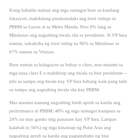
Kung hahatiin naman ang mga sumagot base sa kanilang
lokasyon, makikitang pinakamalaki ang
trust ratings
ni
PBBM sa Luzon at sa Metro Manila. Pero 8% lang sa
Mindanao ang nagsabing tiwala sila sa presidente. Si VP Sara
naman, nakakuha ng
trust rating
na 96% sa Mindanao at
67% naman sa Visayas.
Base naman sa kalagayan sa buhay o
class
, mas marami sa
mga nasa
class
E o mahihirap ang tiwala sa bise presidente—
pito sa sampu ang tiwala kay VP Sara habang wala pang tatlo
sa sampu ang nagsabing tiwala sila kay PBBM.
Mas marami namang nagsabing hindi aprub sa kanila ang
performance ni PBBM; 48% ng mga sumagot kumpara sa
24% na may ganito ring pananaw kay VP Sara. Lampas
kalahati (o 56%) ng mga kinausap ng Pulse Asia ang
nagsabing aprub sa kanila ang pagtatrabaho ng bise