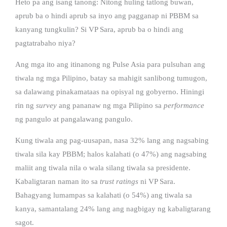
Heto pa ang isang tanong: Nitong huling tatlong buwan,
aprub ba o hindi aprub sa inyo ang pagganap ni PBBM sa
kanyang tungkulin? Si VP Sara, aprub ba o hindi ang
pagtatrabaho niya?
Ang mga ito ang itinanong ng Pulse Asia para pulsuhan ang
tiwala ng mga Pilipino, batay sa mahigit sanlibong tumugon,
sa dalawang pinakamataas na opisyal ng gobyerno. Hiningi
rin ng
survey
ang pananaw ng mga Pilipino sa
performance
ng pangulo at pangalawang pangulo.
Kung tiwala ang pag-uusapan, nasa 32% lang ang nagsabing
tiwala sila kay PBBM; halos kalahati (o 47%) ang nagsabing
maliit ang tiwala nila o wala silang tiwala sa presidente.
Kabaligtaran naman ito sa
trust ratings
ni VP Sara.
Bahagyang lumampas sa kalahati (o 54%) ang tiwala sa
kanya, samantalang 24% lang ang nagbigay ng kabaligtarang
sagot.