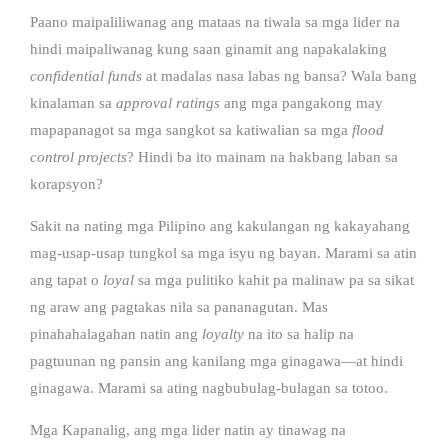
Paano maipaliliwanag ang mataas na tiwala sa mga lider na
hindi maipaliwanag kung saan ginamit ang napakalaking
confidential funds
at madalas nasa labas ng bansa? Wala bang
kinalaman sa
approval ratings
ang mga pangakong may
mapapanagot sa mga sangkot sa katiwalian sa mga
flood
control projects
? Hindi ba ito mainam na hakbang laban sa
korapsyon?
Sakit na nating mga Pilipino ang kakulangan ng kakayahang
mag-usap-usap tungkol sa mga isyu ng bayan. Marami sa atin
ang tapat o
loyal
sa mga pulitiko kahit pa malinaw pa sa sikat
ng araw ang pagtakas nila sa pananagutan. Mas
pinahahalagahan natin ang
loyalty
na ito sa halip na
pagtuunan ng pansin ang kanilang mga ginagawa—at hindi
ginagawa. Marami sa ating nagbubulag-bulagan sa totoo.
Mga Kapanalig, ang mga lider natin ay tinawag na