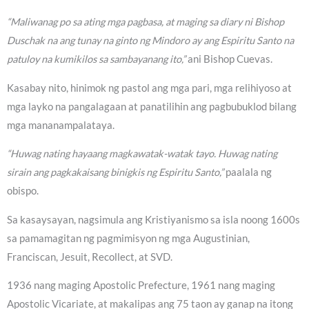
“Maliwanag po sa ating mga pagbasa, at maging sa diary ni Bishop
Duschak na ang tunay na ginto ng Mindoro ay ang Espiritu Santo na
patuloy na kumikilos sa sambayanang ito,”
ani Bishop Cuevas.
Kasabay nito, hinimok ng pastol ang mga pari, mga relihiyoso at
mga layko na pangalagaan at panatilihin ang pagbubuklod bilang
mga mananampalataya.
“Huwag nating hayaang magkawatak-watak tayo. Huwag nating
sirain ang pagkakaisang binigkis ng Espiritu Santo,”
paalala ng
obispo.
Sa kasaysayan, nagsimula ang Kristiyanismo sa isla noong 1600s
sa pamamagitan ng pagmimisyon ng mga Augustinian,
Franciscan, Jesuit, Recollect, at SVD.
1936 nang maging Apostolic Prefecture, 1961 nang maging
Apostolic Vicariate, at makalipas ang 75 taon ay ganap na itong