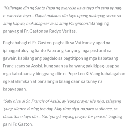
“Kailangan din ng Santo Papa ng exercise kaya tayo rin sana ay nag-
e-exercise tayo… Dapat malakas din tayo upang makapag-serve sa
ating kapwa, makapag-serve sa ating Panginoon.”
Bahagi ng
pahayag ni Fr. Gaston sa Radyo Veritas.
Pagbabahagi ni Fr. Gaston, pagbalik sa Vatican ay agad na
ipinagpatuloy ng Santo Papa ang kanyang mga pastoral na
gawain, kabilang ang pagdalo sa pagtitipon ng mga kabataang
Franciscans sa Assisi, kung saan sa kanyang pakikipag-usap sa
mga kabataan ay binigyang-diin ni Pope Leo XIV ang kahalagahan
ng katahimikan at panalangin bilang daan sa tunay na
kapayapaan.
“Sabi niya, si St. Francis of Assisi, ay ‘yung prayer life niya, talagang
‘yung silence during the day. May time siya, na para sa silence, sa
dasal. Sana tayo din… Yan ‘yung kanyang prayer for peace.”
Dagdag
pa ni Fr. Gaston.