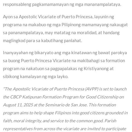
responsableng pagkamamamayan ng mga mananampalataya.
Ayon sa Apostolic Vicariate of Puerto Princesa, layunin ng
programa na makabuo ng mga Pilipinong mamamayang nakaugat
sa pananampalataya, may matatag na moralidad, at handang
maglingkod para sa kabutihang panlahat.
Inanyayahan ng bikaryato ang mga kinatawan ng bawat parokya
sa buong Puerto Princesa Vicariate na makibahagi sa formation
program na nakatuon sa pagpapalakas ng Kristiyanong at
sibikong kamalayan ng mga layko.
“The Apostolic Vicariate of Puerto Princesa (AVPP) is set to launch
the CBCP Katipunan Formation Program for Good Citizenship on
August 11, 2025 at the Seminario de San Jose. This formation
program aims to help shape Filipinos into good citizens grounded in
faith, moral integrity, and service to the common good. Parish
representatives from across the vicariate are invited to participate