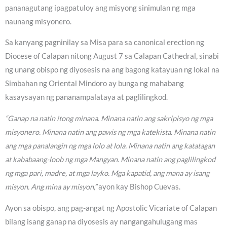
pananagutang ipagpatuloy ang misyong sinimulan ng mga
naunang misyonero.
Sa kanyang pagninilay sa Misa para sa canonical erection ng
Diocese of Calapan nitong August 7 sa Calapan Cathedral, sinabi
ng unang obispo ng diyosesis na ang bagong katayuan ng lokal na
Simbahan ng Oriental Mindoro ay bunga ng mahabang
kasaysayan ng pananampalataya at paglilingkod.
“Ganap na natin itong minana. Minana natin ang sakripisyo ng mga
misyonero. Minana natin ang pawis ng mga katekista. Minana natin
ang mga panalangin ng mga lolo at lola. Minana natin ang katatagan
at kababaang-loob ng mga Mangyan. Minana natin ang paglilingkod
ng mga pari, madre, at mga layko. Mga kapatid, ang mana ay isang
misyon. Ang mina ay misyon,”
ayon kay Bishop Cuevas.
Ayon sa obispo, ang pag-angat ng Apostolic Vicariate of Calapan
bilang isang ganap na diyosesis ay nangangahulugang mas