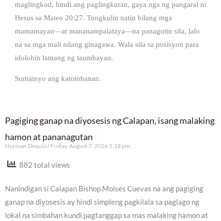
maglingkod, hindi ang paglingkuran, gaya nga ng pangaral ni
Hesus sa Mateo 20:27. Tungkulin natin bilang mga
mamamayan—at mananampalataya—na panagutin sila, lalo
na sa mga mali nilang ginagawa. Wala sila sa posisyon para
idolohin lamang ng taumbayan.
Sumainyo ang katotohanan.
Pagiging ganap na diyosesis ng Calapan, isang malaking
hamon at pananagutan
Norman Dequia
Friday, August 7, 2026 5:18 pm
882 total views
Nanindigan si Calapan Bishop Moises Cuevas na ang pagiging
ganap na diyosesis ay hindi simpleng pagkilala sa paglago ng
lokal na simbahan kundi pagtanggap sa mas malaking hamon at