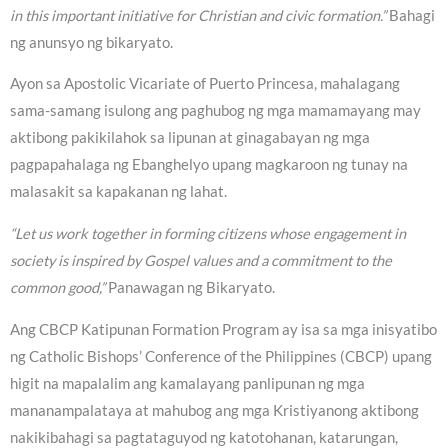
in this important initiative for Christian and civic formation.”
Bahagi
ng anunsyo ng bikaryato.
Ayon sa Apostolic Vicariate of Puerto Princesa, mahalagang
sama-samang isulong ang paghubog ng mga mamamayang may
aktibong pakikilahok sa lipunan at ginagabayan ng mga
pagpapahalaga ng Ebanghelyo upang magkaroon ng tunay na
malasakit sa kapakanan ng lahat.
“Let us work together in forming citizens whose engagement in
society is inspired by Gospel values and a commitment to the
common good,”
Panawagan ng Bikaryato.
Ang CBCP Katipunan Formation Program ay isa sa mga inisyatibo
ng Catholic Bishops’ Conference of the Philippines (CBCP) upang
higit na mapalalim ang kamalayang panlipunan ng mga
mananampalataya at mahubog ang mga Kristiyanong aktibong
nakikibahagi sa pagtataguyod ng katotohanan, katarungan,