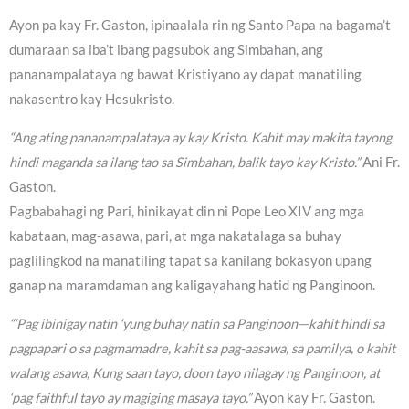
Ayon pa kay Fr. Gaston, ipinaalala rin ng Santo Papa na bagama’t
dumaraan sa iba’t ibang pagsubok ang Simbahan, ang
pananampalataya ng bawat Kristiyano ay dapat manatiling
nakasentro kay Hesukristo.
“Ang ating pananampalataya ay kay Kristo. Kahit may makita tayong
hindi maganda sa ilang tao sa Simbahan, balik tayo kay Kristo.”
Ani Fr.
Gaston.
Pagbabahagi ng Pari, hinikayat din ni Pope Leo XIV ang mga
kabataan, mag-asawa, pari, at mga nakatalaga sa buhay
paglilingkod na manatiling tapat sa kanilang bokasyon upang
ganap na maramdaman ang kaligayahang hatid ng Panginoon.
“‘Pag ibinigay natin ‘yung buhay natin sa Panginoon—kahit hindi sa
pagpapari o sa pagmamadre, kahit sa pag-aasawa, sa pamilya, o kahit
walang asawa, Kung saan tayo, doon tayo nilagay ng Panginoon, at
‘pag faithful tayo ay magiging masaya tayo.”
Ayon kay Fr. Gaston.