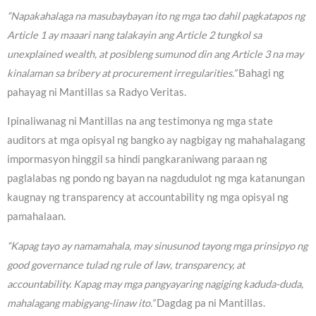
“Napakahalaga na masubaybayan ito ng mga tao dahil pagkatapos ng
Article 1 ay maaari nang talakayin ang Article 2 tungkol sa
unexplained wealth, at posibleng sumunod din ang Article 3 na may
kinalaman sa bribery at procurement irregularities.”
Bahagi ng
pahayag ni Mantillas sa Radyo Veritas.
Ipinaliwanag ni Mantillas na ang testimonya ng mga state
auditors at mga opisyal ng bangko ay nagbigay ng mahahalagang
impormasyon hinggil sa hindi pangkaraniwang paraan ng
paglalabas ng pondo ng bayan na nagdudulot ng mga katanungan
kaugnay ng transparency at accountability ng mga opisyal ng
pamahalaan.
“Kapag tayo ay namamahala, may sinusunod tayong mga prinsipyo ng
good governance tulad ng rule of law, transparency, at
accountability. Kapag may mga pangyayaring nagiging kaduda-duda,
mahalagang mabigyang-linaw ito.”
Dagdag pa ni Mantillas.