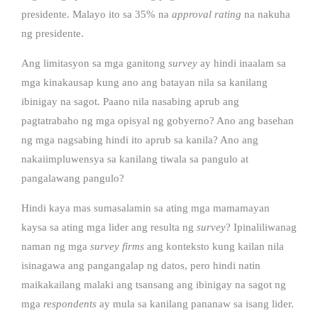
presidente. Malayo ito sa 35% na
approval rating
na nakuha
ng presidente.
Ang limitasyon sa mga ganitong
survey
ay hindi inaalam sa
mga kinakausap kung ano ang batayan nila sa kanilang
ibinigay na sagot. Paano nila nasabing aprub ang
pagtatrabaho ng mga opisyal ng gobyerno? Ano ang basehan
ng mga nagsabing hindi ito aprub sa kanila? Ano ang
nakaiimpluwensya sa kanilang tiwala sa pangulo at
pangalawang pangulo?
Hindi kaya mas sumasalamin sa ating mga mamamayan
kaysa sa ating mga lider ang resulta ng
survey
? Ipinaliliwanag
naman ng mga
survey firms
ang konteksto kung kailan nila
isinagawa ang pangangalap ng datos, pero hindi natin
maikakailang malaki ang tsansang ang ibinigay na sagot ng
mga
respondents
ay mula sa kanilang pananaw sa isang lider.