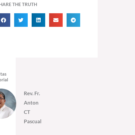
HARE THE TRUTH
itas
orial
Rev. Fr.
Anton
CT
Pascual