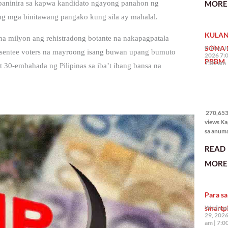
MORE 
i paninira sa kapwa kandidato ngayong panahon ng
State of 
ng mga binitawang pangako kung sila ay mahalal.
Nation 
(o SONA)
KULAN
Pangulo
 na milyon ang rehistradong botante na nakapagpatala
Bongbo
SONA 
Friday, J
absentee voters na mayroong isang buwan upang bumuto
Marcos J
2026 7:
PBBM
7:00 am
30-embahada ng Pilipinas sa iba’t ibang bansa na
270,653
views
270,653 
views Ka
sa anum
hakbang.
READ
planong
gagawin.
MORE 
polisiya
ipapatu
pangako
Para sa
binitiwa
usapin n
smartp
Wednesd
sadyang
29, 2026
iniiwasan
am
7:0