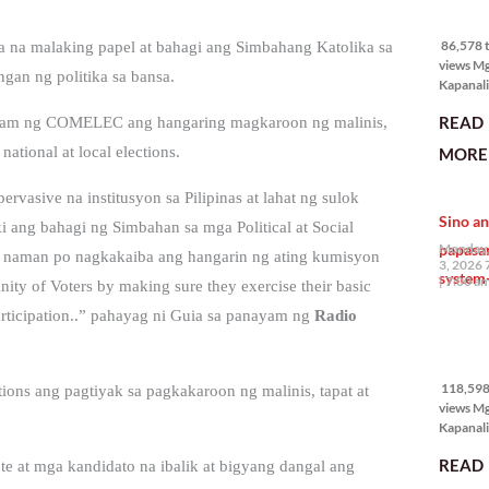
86,578 
views
86,578 t
 na malaking papel at bahagi ang Simbahang Katolika sa
views M
gan ng politika sa bansa.
Kapanali
mabuti p
READ
mtam ng COMELEC ang hangaring magkaroon ng malinis,
Japanes
Ambassa
ational at local elections.
MORE 
the Phil
na si En
vasive na institusyon sa Pilipinas at lahat ng sulok
Kazuya,
Sino an
maramin
 ang bahagi ng Simbahan sa mga Political at Social
pagpipil
papasa
Monday,
i naman po nagkakaiba ang hangarin ng ating kumisyon
bahay di
3, 2026 
system-
Pilipinas
7:00 a
ty of Voters by making sure they exercise their basic
isang pri
 Participation..” pahayag ni Guia sa panayam ng
Radio
118,598
views
118,598 
ons ang pagtiyak sa pagkakaroon ng malinis, tapat at
views M
Kapanalig
mga uma
READ
e at mga kandidato na ibalik at bigyang dangal ang
masigab
palakpak