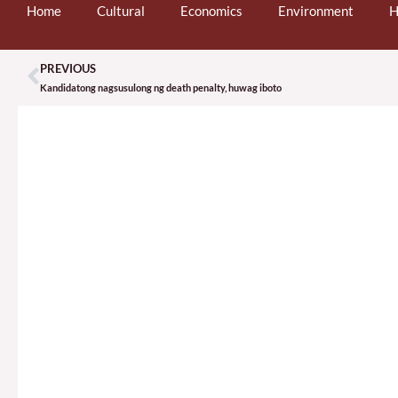
Home
Cultural
Economics
Environment
H
PREVIOUS
Prev
Kandidatong nagsusulong ng death penalty, huwag iboto