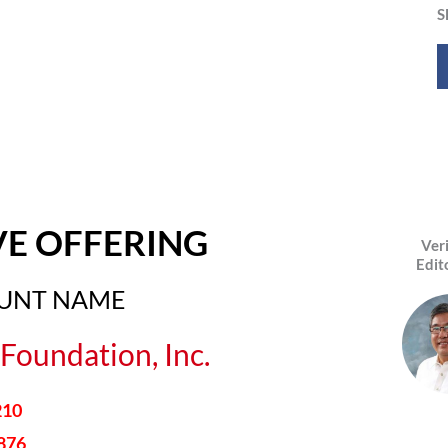
S
VE OFFERING
Ver
Edit
OUNT NAME
Foundation, Inc.
210
876