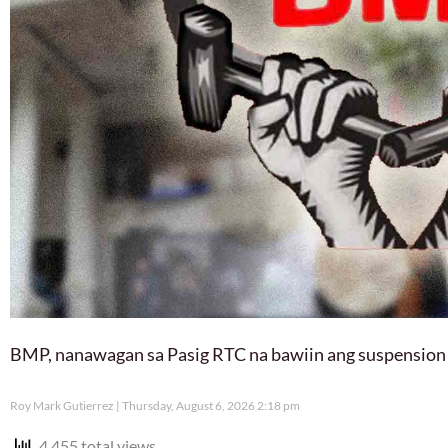
BMP, nanawagan sa Pasig RTC na bawiin ang suspension
Roy Mark Gutierrez
Thursday, August 6, 2026 2:18 pm
4,455 total views