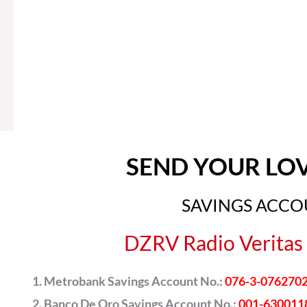
SEND YOUR LO
SAVINGS ACC
DZRV Radio Veritas 
Metrobank Savings Account No.:
076-3-076270
Banco De Oro Savings Account No.:
001-630011