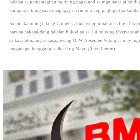
halalan sa pamamagitan na rin ng pagsunod sa mga batas at hind
kampanya kung saan kaagapay na rin nito ang pagtupad sa kanila
Sa pinakahuling tala ng Comelec, tinatayang umabot sa higit 54.6
para sa nakatakdang halalan bukod pa sa 1.4 milyong Overseas 
sa kasalukuyang isinasagawang OFW Absentee Voting sa may higit 
magtatagal hanggang sa ika-9 ng Mayo.(Reyn Letran)