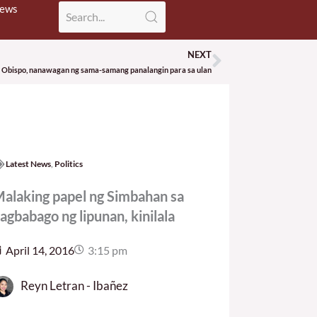
News
NEXT
Next
Obispo, nanawagan ng sama-samang panalangin para sa ulan
Latest News
,
Politics
alaking papel ng Simbahan sa
agbabago ng lipunan, kinilala
April 14, 2016
3:15 pm
Reyn Letran - Ibañez