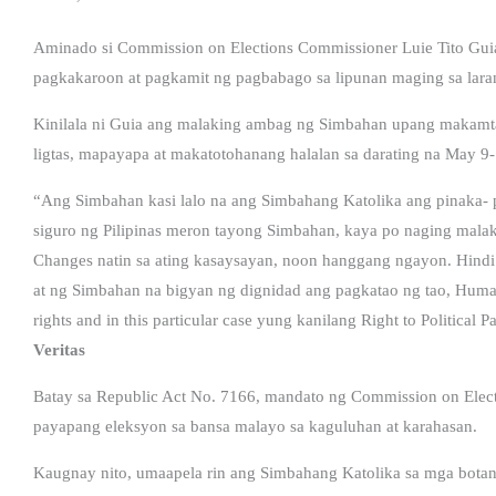
Aminado si Commission on Elections Commissioner Luie Tito Guia
pagkakaroon at pagkamit ng pagbabago sa lipunan maging sa laran
Kinilala ni Guia ang malaking ambag ng Simbahan upang maka
ligtas, mapayapa at makatotohanang halalan sa darating na May 9- n
“Ang Simbahan kasi lalo na ang Simbahang Katolika ang pinaka- per
siguro ng Pilipinas meron tayong Simbahan, kaya po naging malaki
Changes natin sa ating kasaysayan, noon hanggang ngayon. Hind
at ng Simbahan na bigyan ng dignidad ang pagkatao ng tao, Humani
rights and in this particular case yung kanilang Right to Political
Veritas
Batay sa Republic Act No. 7166, mandato ng Commission on Electi
payapang eleksyon sa bansa malayo sa kaguluhan at karahasan.
Kaugnay nito, umaapela rin ang Simbahang Katolika sa mga botant