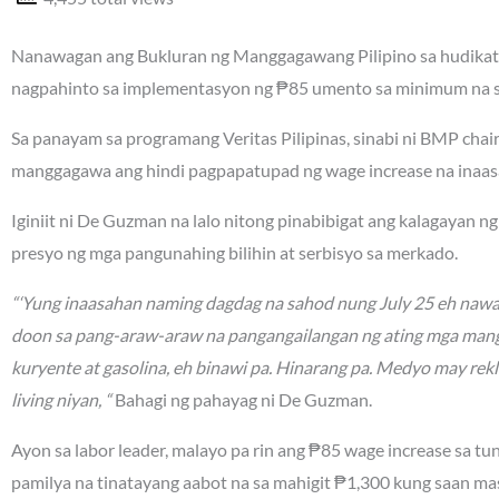
Nanawagan ang Bukluran ng Manggagawang Pilipino sa hudikatu
nagpahinto sa implementasyon ng ₱85 umento sa minimum na sa
Sa panayam sa programang Veritas Pilipinas, sinabi ni BMP ch
manggagawa ang hindi pagpapatupad ng wage increase na inaa
Iginiit ni De Guzman na lalo nitong pinabibigat ang kalagayan 
presyo ng mga pangunahing bilihin at serbisyo sa merkado.
“‘Yung inaasahan naming dagdag na sahod nung July 25 eh nawa
doon sa pang-araw-araw na pangangailangan ng ating mga mang
kuryente at gasolina, eh binawi pa. Hinarang pa. Medyo may rek
living niyan, “
Bahagi ng pahayag ni De Guzman.
Ayon sa labor leader, malayo pa rin ang ₱85 wage increase sa tu
pamilya na tinatayang aabot na sa mahigit ₱1,300 kung saan m