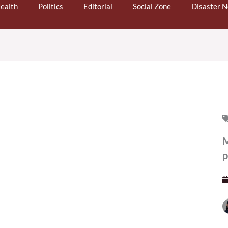
ealth
Politics
Editorial
Social Zone
Disaster 
M
p