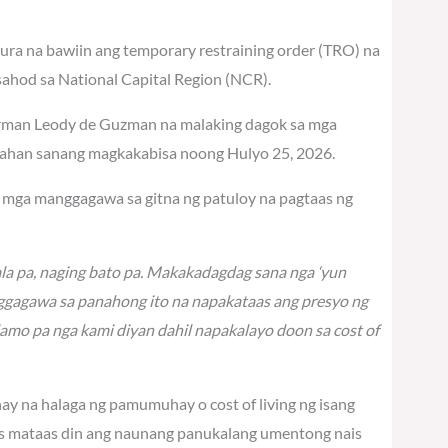
ra na bawiin ang temporary restraining order (TRO) na
hod sa National Capital Region (NCR).
airman Leody de Guzman na malaking dagok sa mga
sahan sanang magkakabisa noong Hulyo 25, 2026.
ng mga manggagawa sa gitna ng patuloy na pagtaas ng
la pa, naging bato pa. Makakadagdag sana nga ‘yun
gagawa sa panahong ito na napakataas ang presyo ng
lamo pa nga kami diyan dahil napakalayo doon sa cost of
nay na halaga ng pamumuhay o cost of living ng isang
as mataas din ang naunang panukalang umentong nais