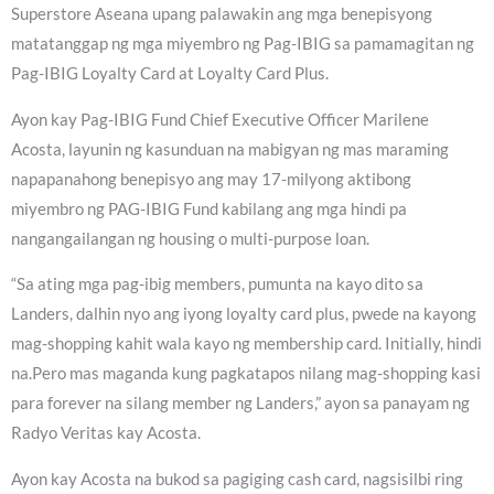
Superstore Aseana upang palawakin ang mga benepisyong
matatanggap ng mga miyembro ng Pag-IBIG sa pamamagitan ng
Pag-IBIG Loyalty Card at Loyalty Card Plus.
Ayon kay Pag-IBIG Fund Chief Executive Officer Marilene
Acosta, layunin ng kasunduan na mabigyan ng mas maraming
napapanahong benepisyo ang may 17-milyong aktibong
miyembro ng PAG-IBIG Fund kabilang ang mga hindi pa
nangangailangan ng housing o multi-purpose loan.
“Sa ating mga pag-ibig members, pumunta na kayo dito sa
Landers, dalhin nyo ang iyong loyalty card plus, pwede na kayong
mag-shopping kahit wala kayo ng membership card. Initially, hindi
na.Pero mas maganda kung pagkatapos nilang mag-shopping kasi
para forever na silang member ng Landers,” ayon sa panayam ng
Radyo Veritas kay Acosta.
Ayon kay Acosta na bukod sa pagiging cash card, nagsisilbi ring