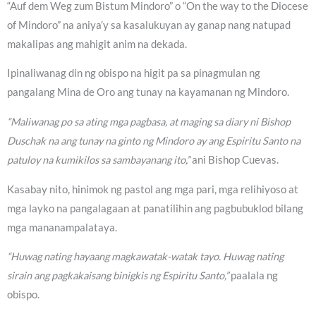
“Auf dem Weg zum Bistum Mindoro” o “On the way to the Diocese
of Mindoro” na aniya’y sa kasalukuyan ay ganap nang natupad
makalipas ang mahigit anim na dekada.
Ipinaliwanag din ng obispo na higit pa sa pinagmulan ng
pangalang Mina de Oro ang tunay na kayamanan ng Mindoro.
“Maliwanag po sa ating mga pagbasa, at maging sa diary ni Bishop
Duschak na ang tunay na ginto ng Mindoro ay ang Espiritu Santo na
patuloy na kumikilos sa sambayanang ito,”
ani Bishop Cuevas.
Kasabay nito, hinimok ng pastol ang mga pari, mga relihiyoso at
mga layko na pangalagaan at panatilihin ang pagbubuklod bilang
mga mananampalataya.
“Huwag nating hayaang magkawatak-watak tayo. Huwag nating
sirain ang pagkakaisang binigkis ng Espiritu Santo,”
paalala ng
obispo.