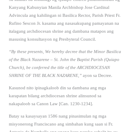
Kanyang Kabunyian Manila Archbishop Jose Cardinal
Advincula ang kahilingan ni Basilica Rector, Parish Priest Fr.
Rufino Sescon Jr. kasama ang nasasakupang pamayanan na
italagang archdiocesan shrine ang dambana matapos ang
masusing konsultasyon ng Presbyteral Council.
“By these presents, We hereby decree that the Minor Basilica
of the Black Nazarene – St. John the Baptist Parish (Quiapo
Church), be conferred the title of the ARCHDIOCESAN
SHRINE OF THE BLACK NAZARENE,”
ayon sa Decree.
Kasunod nito ipinagkaloob din sa dambana ang mga
karapatan bilang archdiocesan shrine alinsunod sa
nakapaloob sa Canon Law [Can. 1230-1234].
Batay sa kasaysayan 1586 nang pinasimulan ng mga
misyonerong Franciscano ang simbahan kung saan si Fr.
Antonio de Nombella ang unang kura paroko subalit ito ay