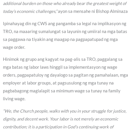
additional burden on those who already bear the greatest weight of
today’s economic challenges,”
ayon sa mensahe ni Bishop Alminaza
Ipinahayag din ng CWS ang pangamba sa legal na implikasyon ng
TRO, na maaaring sumalungat sa layunin ng umiiral na mga batas
sa paggawa na tiyakin ang maagap na pagpapatupad ng mga
wage order.
Hinimok ng grupo ang kagyat na pag-alis sa TRO, paggalang sa
mga batas ng labor laws hinggil sa implementasyon ng wage
orders, pagpapatuloy ng dayalogo sa pagitan ng pamahalaan, mga
employer at labor groups, at pagsusulong ng mga tunay na
pagbabagong maglalapit sa minimum wage sa tunay na family
living wage.
“We, the Church people, walks with you in your struggle for justice,
dignity, and decent work. Your labor is not merely an economic
contribution; it is a participation in God’s continuing work of