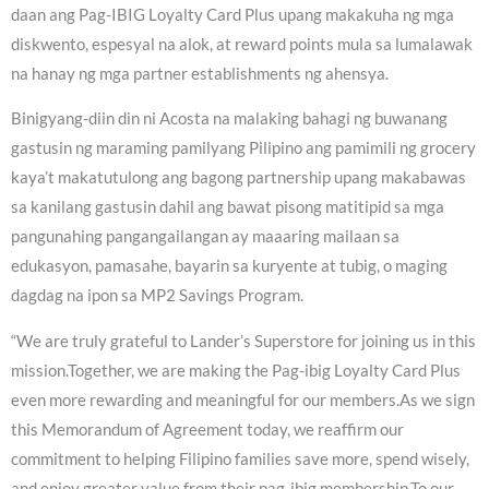
daan ang Pag-IBIG Loyalty Card Plus upang makakuha ng mga
diskwento, espesyal na alok, at reward points mula sa lumalawak
na hanay ng mga partner establishments ng ahensya.
Binigyang-diin din ni Acosta na malaking bahagi ng buwanang
gastusin ng maraming pamilyang Pilipino ang pamimili ng grocery
kaya’t makatutulong ang bagong partnership upang makabawas
sa kanilang gastusin dahil ang bawat pisong matitipid sa mga
pangunahing pangangailangan ay maaaring mailaan sa
edukasyon, pamasahe, bayarin sa kuryente at tubig, o maging
dagdag na ipon sa MP2 Savings Program.
“We are truly grateful to Lander’s Superstore for joining us in this
mission.Together, we are making the Pag-ibig Loyalty Card Plus
even more rewarding and meaningful for our members.As we sign
this Memorandum of Agreement today, we reaffirm our
commitment to helping Filipino families save more, spend wisely,
and enjoy greater value from their pag-ibig membership.To our