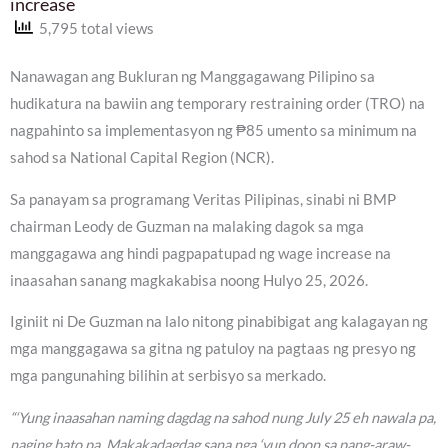
increase
5,795 total views
Nanawagan ang Bukluran ng Manggagawang Pilipino sa
hudikatura na bawiin ang temporary restraining order (TRO) na
nagpahinto sa implementasyon ng ₱85 umento sa minimum na
sahod sa National Capital Region (NCR).
Sa panayam sa programang Veritas Pilipinas, sinabi ni BMP
chairman Leody de Guzman na malaking dagok sa mga
manggagawa ang hindi pagpapatupad ng wage increase na
inaasahan sanang magkakabisa noong Hulyo 25, 2026.
Iginiit ni De Guzman na lalo nitong pinabibigat ang kalagayan ng
mga manggagawa sa gitna ng patuloy na pagtaas ng presyo ng
mga pangunahing bilihin at serbisyo sa merkado.
“‘Yung inaasahan naming dagdag na sahod nung July 25 eh nawala pa,
naging bato pa. Makakadagdag sana nga ‘yun doon sa pang-araw-