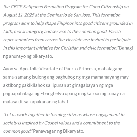
the CBCP Katipunan Formation Program for Good Citizenship on
August 11, 2025 at the Seminario de San Jose. This formation
program aims to help shape Filipinos into good citizens grounded in
faith, moral integrity, and service to the common good. Parish
representatives from across the vicariate are invited to participate
in this important initiative for Christian and civic formation.”
Bahagi
ng anunsyo ng bikaryato.
Ayon sa Apostolic Vicariate of Puerto Princesa, mahalagang
sama-samang isulong ang paghubog ng mga mamamayang may
aktibong pakikilahok sa lipunan at ginagabayan ng mga
pagpapahalaga ng Ebanghelyo upang magkaroon ng tunay na
malasakit sa kapakanan ng lahat.
“Let us work together in forming citizens whose engagement in
society is inspired by Gospel values and a commitment to the
common good,”
Panawagan ng Bikaryato.