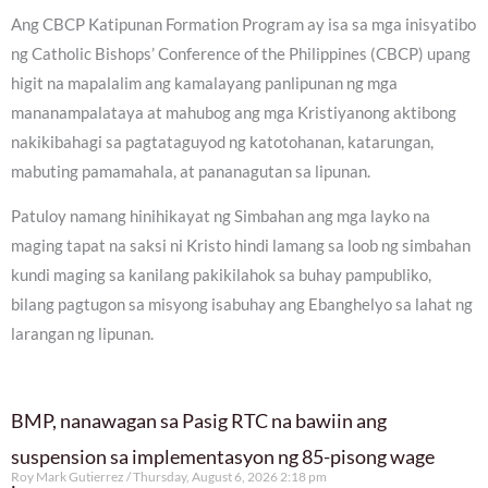
Ang CBCP Katipunan Formation Program ay isa sa mga inisyatibo
ng Catholic Bishops’ Conference of the Philippines (CBCP) upang
higit na mapalalim ang kamalayang panlipunan ng mga
mananampalataya at mahubog ang mga Kristiyanong aktibong
nakikibahagi sa pagtataguyod ng katotohanan, katarungan,
mabuting pamamahala, at pananagutan sa lipunan.
Patuloy namang hinihikayat ng Simbahan ang mga layko na
maging tapat na saksi ni Kristo hindi lamang sa loob ng simbahan
kundi maging sa kanilang pakikilahok sa buhay pampubliko,
bilang pagtugon sa misyong isabuhay ang Ebanghelyo sa lahat ng
larangan ng lipunan.
BMP, nanawagan sa Pasig RTC na bawiin ang
suspension sa implementasyon ng 85-pisong wage
Roy Mark Gutierrez
Thursday, August 6, 2026 2:18 pm