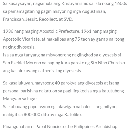
Sa kasaysayan, nagsimula ang Kristiyanismo sa isla noong 1600s
sa pamamagitan ng pagmimisyon ng mga Augustinian,
Franciscan, Jesuit, Recollect, at SVD.
1936 nang maging Apostolic Prefecture, 1961 nang maging
Apostolic Vicariate, at makalipas ang 75 taon ay ganap na itong
naging diyosesis.
Isa sa mga tanyang na misyonerong naglingkod sa diyosesis si
San Ezekiel Moreno na naging kura paroko ng Sto Nino Church o
ang kasalukuyang cathedral ng diyosesis.
Sa kasalukuyan, mayroong 40 parokya ang diyosesis at isang
personal parish na nakatuon sa paglilingkod sa mga katutubong
Mangyan sa lugar.
Sa kabuuang populasyon ng lalawigan na halos isang milyon,
mahigit sa 800,000 dito ay mga Katoliko.
Pinangunahan ni Papal Nuncio to the Philippines Archbishop