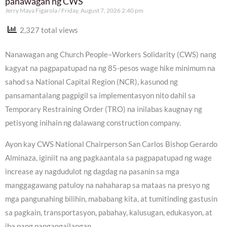
panawagan ng CWS
Jerry Maya Figarola
Friday, August 7, 2026 2:40 pm
2,327 total views
Nanawagan ang Church People–Workers Solidarity (CWS) nang
kagyat na pagpapatupad na ng 85-pesos wage hike minimum na
sahod sa National Capital Region (NCR), kasunod ng
pansamantalang pagpigil sa implementasyon nito dahil sa
Temporary Restraining Order (TRO) na inilabas kaugnay ng
petisyong inihain ng dalawang construction company.
Ayon kay CWS National Chairperson San Carlos Bishop Gerardo
Alminaza, iginiit na ang pagkaantala sa pagpapatupad ng wage
increase ay nagdudulot ng dagdag na pasanin sa mga
manggagawang patuloy na nahaharap sa mataas na presyo ng
mga pangunahing bilihin, mababang kita, at tumitinding gastusin
sa pagkain, transportasyon, pabahay, kalusugan, edukasyon, at
iba pang pangangailangan.