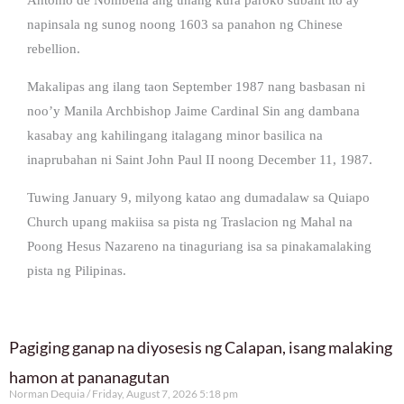
napinsala ng sunog noong 1603 sa panahon ng Chinese
rebellion.
Makalipas ang ilang taon September 1987 nang basbasan ni
noo’y Manila Archbishop Jaime Cardinal Sin ang dambana
kasabay ang kahilingang italagang minor basilica na
inaprubahan ni Saint John Paul II noong December 11, 1987.
Tuwing January 9, milyong katao ang dumadalaw sa Quiapo
Church upang makiisa sa pista ng Traslacion ng Mahal na
Poong Hesus Nazareno na tinaguriang isa sa pinakamalaking
pista ng Pilipinas.
Pagiging ganap na diyosesis ng Calapan, isang malaking
hamon at pananagutan
Norman Dequia
Friday, August 7, 2026 5:18 pm