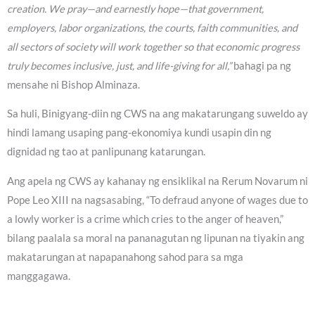
creation. We pray—and earnestly hope—that government,
employers, labor organizations, the courts, faith communities, and
all sectors of society will work together so that economic progress
truly becomes inclusive, just, and life-giving for all,”
bahagi pa ng
mensahe ni Bishop Alminaza.
Sa huli, Binigyang-diin ng CWS na ang makatarungang suweldo ay
hindi lamang usaping pang-ekonomiya kundi usapin din ng
dignidad ng tao at panlipunang katarungan.
Ang apela ng CWS ay kahanay ng ensiklikal na Rerum Novarum ni
Pope Leo XIII na nagsasabing, “To defraud anyone of wages due to
a lowly worker is a crime which cries to the anger of heaven,”
bilang paalala sa moral na pananagutan ng lipunan na tiyakin ang
makatarungan at napapanahong sahod para sa mga
manggagawa.