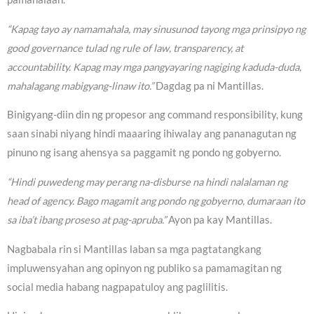
“Kapag tayo ay namamahala, may sinusunod tayong mga prinsipyo ng
good governance tulad ng rule of law, transparency, at
accountability. Kapag may mga pangyayaring nagiging kaduda-duda,
mahalagang mabigyang-linaw ito.”
Dagdag pa ni Mantillas.
Binigyang-diin din ng propesor ang command responsibility, kung
saan sinabi niyang hindi maaaring ihiwalay ang pananagutan ng
pinuno ng isang ahensya sa paggamit ng pondo ng gobyerno.
“Hindi puwedeng may perang na-disburse na hindi nalalaman ng
head of agency. Bago magamit ang pondo ng gobyerno, dumaraan ito
sa iba’t ibang proseso at pag-apruba.”
Ayon pa kay Mantillas.
Nagbabala rin si Mantillas laban sa mga pagtatangkang
impluwensyahan ang opinyon ng publiko sa pamamagitan ng
social media habang nagpapatuloy ang paglilitis.