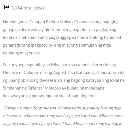
3,084 total views
Nanindigan si Calapan Bishop Moises Cuevas na ang pagiging
ganap na diyosesis ay hindi simpleng pagkilala sa paglago ng
lokal na simbahan kundi pagtanggap sa mas malaking hamon at
pananagutang ipagpatuloy ang misyong sinimulan ng mga
naunang misyonero.
Sa kanyang pagninilay sa Misa para sa canonical erection ng
Diocese of Calapan nitong August 7 sa Calapan Cathedral, sinabi
ng unang obispo ng diyosesis na ang bagong katayuan ng lokal na
Simbahan ng Oriental Mindoro ay bunga ng mahabang
kasaysayan ng pananampalataya at paglilingkod.
“Ganap na natin itong minana. Minana natin ang sakripisyo ng mga
misyonero. Minana natin ang pawis ng mga katekista. Minana natin
ang mga panalangin ng mga lolo at lola. Minana natin ang katatagan