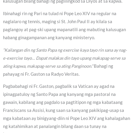
kalusugan bilang bahagi ng paglilingkod sa Diyos at sa kapwa.
Ibinahagi rin ng Pari na tulad ni Pope Leo XIV na regular na
naglalaro ng tennis, maging si St. John Paul II ay kilala sa
paglangoy at pag-ski upang mapanatili ang mabuting kalusugan
habang ginagampanan ang kanyang ministeryo.
“Kailangan din ng Santo Papa ng exercise kaya tayo rin sana ay nag-
e-exercise tayo… Dapat malakas din tayo upang makapag-serve sa
ating kapwa, makapag-serve sa ating Panginoon.”
Bahagi ng
pahayag ni Fr. Gaston sa Radyo Veritas.
Pagbabahagi ni Fr. Gaston, pagbalik sa Vatican ay agad na
ipinagpatuloy ng Santo Papa ang kanyang mga pastoral na
gawain, kabilang ang pagdalo sa pagtitipon ng mga kabataang
Franciscans sa Assisi, kung saan sa kanyang pakikipag-usap sa
mga kabataan ay binigyang-diin ni Pope Leo XIV ang kahalagahan
ng katahimikan at panalangin bilang daan sa tunay na