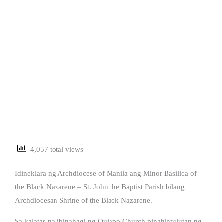
4,057 total views
Idineklara ng Archdiocese of Manila ang Minor Basilica of
the Black Nazarene – St. John the Baptist Parish bilang
Archdiocesan Shrine of the Black Nazarene.
Sa kalatas na ibinahagi ng Quiapo Church pinahintulutan ng