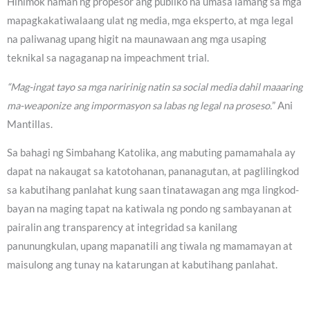
Hinimok naman ng propesor ang publiko na umasa lamang sa mga
mapagkakatiwalaang ulat ng media, mga eksperto, at mga legal
na paliwanag upang higit na maunawaan ang mga usaping
teknikal sa nagaganap na impeachment trial.
“Mag-ingat tayo sa mga naririnig natin sa social media dahil maaaring
ma-weaponize ang impormasyon sa labas ng legal na proseso.
” Ani
Mantillas.
Sa bahagi ng Simbahang Katolika, ang mabuting pamamahala ay
dapat na nakaugat sa katotohanan, pananagutan, at paglilingkod
sa kabutihang panlahat kung saan tinatawagan ang mga lingkod-
bayan na maging tapat na katiwala ng pondo ng sambayanan at
pairalin ang transparency at integridad sa kanilang
panunungkulan, upang mapanatili ang tiwala ng mamamayan at
maisulong ang tunay na katarungan at kabutihang panlahat.