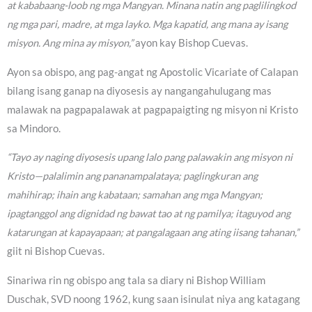
at kababaang-loob ng mga Mangyan. Minana natin ang paglilingkod
ng mga pari, madre, at mga layko. Mga kapatid, ang mana ay isang
misyon. Ang mina ay misyon,”
ayon kay Bishop Cuevas.
Ayon sa obispo, ang pag-angat ng Apostolic Vicariate of Calapan
bilang isang ganap na diyosesis ay nangangahulugang mas
malawak na pagpapalawak at pagpapaigting ng misyon ni Kristo
sa Mindoro.
“Tayo ay naging diyosesis upang lalo pang palawakin ang misyon ni
Kristo—palalimin ang pananampalataya; paglingkuran ang
mahihirap; ihain ang kabataan; samahan ang mga Mangyan;
ipagtanggol ang dignidad ng bawat tao at ng pamilya; itaguyod ang
katarungan at kapayapaan; at pangalagaan ang ating iisang tahanan,”
giit ni Bishop Cuevas.
Sinariwa rin ng obispo ang tala sa diary ni Bishop William
Duschak, SVD noong 1962, kung saan isinulat niya ang katagang