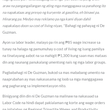
araw na pangangailangan ng ating mga manggagawa sa panahong ito
na napakataas ang presyo ng kuryente at gasolina, eh binawi pa.
Hinarang pa. Medyo may reklamo pa nga kami diyan dahil
napakalayo doon sa cost of living niyan, “
Bahagi ng pahayag ni De
Guzman.
Ayon sa labor leader, malayo pa rin ang ₱85 wage increase sa
tunay na halaga ng pamumuhay o cost of living ng isang pamilya
na tinatayang aabot na sa mahigit ₱1,300 kung saan mas mataas
din ang naunang panukalang umentong nais ng mga labor groups.
Pagbabahagi ni De Guzman, bukod sa mas mababang umento na
naaprubahan ay mas nakasasama ng loob sa mga manggagawa
ang pagharang sa implementasyon nito.
Binigyang diin din ni De Guzman na malinaw na nakasaad sa
Labor Code na hindi dapat pakialaman ng korte ang wage orders
na inilalabas ng Regional Tripartite Wages and Productivity