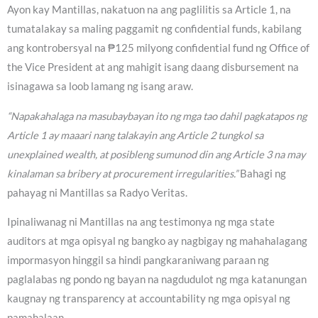
Ayon kay Mantillas, nakatuon na ang paglilitis sa Article 1, na
tumatalakay sa maling paggamit ng confidential funds, kabilang
ang kontrobersyal na ₱125 milyong confidential fund ng Office of
the Vice President at ang mahigit isang daang disbursement na
isinagawa sa loob lamang ng isang araw.
“Napakahalaga na masubaybayan ito ng mga tao dahil pagkatapos ng
Article 1 ay maaari nang talakayin ang Article 2 tungkol sa
unexplained wealth, at posibleng sumunod din ang Article 3 na may
kinalaman sa bribery at procurement irregularities.”
Bahagi ng
pahayag ni Mantillas sa Radyo Veritas.
Ipinaliwanag ni Mantillas na ang testimonya ng mga state
auditors at mga opisyal ng bangko ay nagbigay ng mahahalagang
impormasyon hinggil sa hindi pangkaraniwang paraan ng
paglalabas ng pondo ng bayan na nagdudulot ng mga katanungan
kaugnay ng transparency at accountability ng mga opisyal ng
pamahalaan.