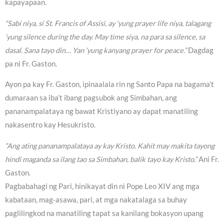
kapayapaan.
“Sabi niya, si St. Francis of Assisi, ay ‘yung prayer life niya, talagang
‘yung silence during the day. May time siya, na para sa silence, sa
dasal. Sana tayo din… Yan ‘yung kanyang prayer for peace.”
Dagdag
pa ni Fr. Gaston.
Ayon pa kay Fr. Gaston, ipinaalala rin ng Santo Papa na bagama’t
dumaraan sa iba’t ibang pagsubok ang Simbahan, ang
pananampalataya ng bawat Kristiyano ay dapat manatiling
nakasentro kay Hesukristo.
“Ang ating pananampalataya ay kay Kristo. Kahit may makita tayong
hindi maganda sa ilang tao sa Simbahan, balik tayo kay Kristo.”
Ani Fr.
Gaston.
Pagbabahagi ng Pari, hinikayat din ni Pope Leo XIV ang mga
kabataan, mag-asawa, pari, at mga nakatalaga sa buhay
paglilingkod na manatiling tapat sa kanilang bokasyon upang