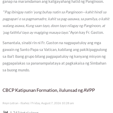
ganap na maramdaman ang kaligayahang hatid ng Panginoon.
“‘Pag ibinigay natin ‘yung buhay natin sa Panginoon—kahit hindi sa
pagpapari o sa pagmamadre, kahit sa pag-aasawa, sa pamilya, o kahit
walang asawa, Kung saan tayo, doon tayo nilagay ng Panginoon, at
‘pag faithful tayo ay magiging masaya tayo.”
Ayon kay Fr. Gaston.
Samantala, sinabi rin ni Fr. Gaston na nagpapatuloy ang mga
gawain ng Santo Papa sa Vatican, kabilang ang pakikipagpulong
sa iba’t ibang grupo bilang pagpapatuloy ng kanyang misyon ng
pagpapalakas sa pananampalataya at pagkakaisa ng Simbahan
sa buong mundo.
CBCP Katipunan Formation, ilulunsad ng AVPP
Reyn Letran - Ibañez
Friday, August 7, 2026 10:28 am
1,743 total views