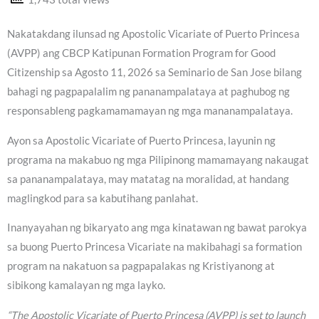
Nakatakdang ilunsad ng Apostolic Vicariate of Puerto Princesa
(AVPP) ang CBCP Katipunan Formation Program for Good
Citizenship sa Agosto 11, 2026 sa Seminario de San Jose bilang
bahagi ng pagpapalalim ng pananampalataya at paghubog ng
responsableng pagkamamamayan ng mga mananampalataya.
Ayon sa Apostolic Vicariate of Puerto Princesa, layunin ng
programa na makabuo ng mga Pilipinong mamamayang nakaugat
sa pananampalataya, may matatag na moralidad, at handang
maglingkod para sa kabutihang panlahat.
Inanyayahan ng bikaryato ang mga kinatawan ng bawat parokya
sa buong Puerto Princesa Vicariate na makibahagi sa formation
program na nakatuon sa pagpapalakas ng Kristiyanong at
sibikong kamalayan ng mga layko.
“The Apostolic Vicariate of Puerto Princesa (AVPP) is set to launch