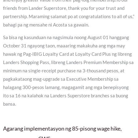
friends from Lander Superstore, thank you for your trust and
partnership. Maraming salamat po at congratulations to all of us,”
bahagi pa ng mensahe ni Acosta sa gawain.
Sa bisa ng kasunduan na nagsimula noong August 01 hanggang
October 31 ngayong taon, maaaring makakuha ang mga may
hawak ng Pag-IBIG Loyalty Card at Loyalty Card Plus ng libreng
Landers Shopping Pass, libreng Landers Premium Membership sa
minimum na single-receipt purchase na 3-thousand pesos, at
pagkakataong mag-upgrade sa Executive Membership sa
halagang 300-pesos lamang, magagamit ang mga benepisyong
ito sa 16 na kalahok na Landers Superstore branches sa buong
bansa.
Agarang implementasyon ng 85-pisong wage hike,