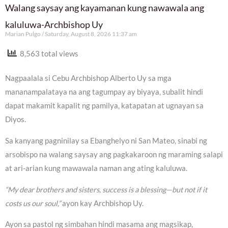
Walang saysay ang kayamanan kung nawawala ang
kaluluwa-Archbishop Uy
Marian Pulgo
Saturday, August 8, 2026 11:37 am
8,563 total views
Nagpaalala si Cebu Archbishop Alberto Uy sa mga
mananampalataya na ang tagumpay ay biyaya, subalit hindi
dapat makamit kapalit ng pamilya, katapatan at ugnayan sa
Diyos.
Sa kanyang pagninilay sa Ebanghelyo ni San Mateo, sinabi ng
arsobispo na walang saysay ang pagkakaroon ng maraming salapi
at ari-arian kung mawawala naman ang ating kaluluwa.
“My dear brothers and sisters, success is a blessing—but not if it
costs us our soul,”
ayon kay Archbishop Uy.
Ayon sa pastol ng simbahan hindi masama ang magsikap,