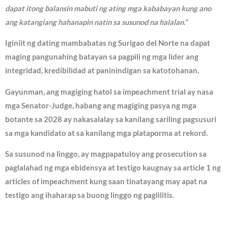
dapat itong balansin mabuti ng ating mga kababayan kung ano
ang katangiang hahanapin natin sa susunod na halalan.”
Iginiit ng dating mambabatas ng Surigao del Norte na dapat
maging pangunahing batayan sa pagpili ng mga lider ang
integridad, kredibilidad at paninindigan sa katotohanan.
Gayunman, ang magiging hatol sa impeachment trial ay nasa
mga Senator-Judge, habang ang magiging pasya ng mga
botante sa 2028 ay nakasalalay sa kanilang sariling pagsusuri
sa mga kandidato at sa kanilang mga plataporma at rekord.
Sa susunod na linggo, ay magpapatuloy ang prosecution sa
paglalahad ng mga ebidensya at testigo kaugnay sa article 1 ng
articles of impeachment kung saan tinatayang may apat na
testigo ang ihaharap sa buong linggo ng paglilitis.