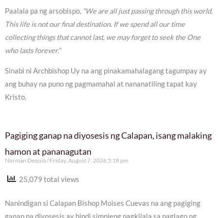
Paalala pa ng arsobispo,
“We are all just passing through this world.
This life is not our final destination. If we spend all our time
collecting things that cannot last, we may forget to seek the One
who lasts forever.”
Sinabi ni Archbishop Uy na ang pinakamahalagang tagumpay ay
ang buhay na puno ng pagmamahal at nananatiling tapat kay
Kristo.
Pagiging ganap na diyosesis ng Calapan, isang malaking
hamon at pananagutan
Norman Dequia
Friday, August 7, 2026 5:18 pm
25,079 total views
Nanindigan si Calapan Bishop Moises Cuevas na ang pagiging
ganap na diyosesis ay hindi simpleng pagkilala sa paglago ng