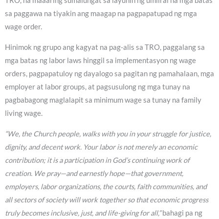
TRO, na maaaring sumalungat sa layunin ng umiiral na mga batas
sa paggawa na tiyakin ang maagap na pagpapatupad ng mga
wage order.
Hinimok ng grupo ang kagyat na pag-alis sa TRO, paggalang sa
mga batas ng labor laws hinggil sa implementasyon ng wage
orders, pagpapatuloy ng dayalogo sa pagitan ng pamahalaan, mga
employer at labor groups, at pagsusulong ng mga tunay na
pagbabagong maglalapit sa minimum wage sa tunay na family
living wage.
“We, the Church people, walks with you in your struggle for justice,
dignity, and decent work. Your labor is not merely an economic
contribution; it is a participation in God’s continuing work of
creation. We pray—and earnestly hope—that government,
employers, labor organizations, the courts, faith communities, and
all sectors of society will work together so that economic progress
truly becomes inclusive, just, and life-giving for all,”
bahagi pa ng