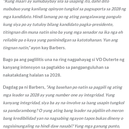
“Kung maari ay sumubaybay sila sa usaping ito, dahil dito
mabubuo yung kanilang opinyon tungkol sa pagsuporta sa 2028 ng
mga kandidato. Hindi lamang po ng ating pangalawang pangulo
kung siya po ay tutuloy bilang kandidato pagka-presidente,
titingnan din muna natin sino ba yung mga senador na ika nga eh
reliable pa o kaya yung paninindigan sa katotohanan. Yun ang
tingnan natin,”
ayon kay Barbers.
Bago pa ang paglilitis una na ring nagpahayag si VD Duterte ng
kanyang intensyon sa pagtakbo sa pangpanguluhan sa
nakatakdang halalan sa 2028.
Dagdag pa ni Barbers,
“Ang basehan po natin sa pagpili ng ating
mga leader sa 2028 ay yung number one ay integridad. Yung
kanyang integridad, siya ba ay na-involve sa isang usapin tungkol
sa pandarambong? O yung ating bang leader na pipiliin eh meron
bang kredibilidad yan na nagsabing ngayon tapos bukas dineny o
nagsisinungaling na hindi daw nasabi? Yung mga ganung punto,