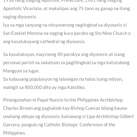
1936 nang maging Apostolic Prefecture, 1961 nang maging
Apostolic Vicariate, at makalipas ang 75 taon ay ganap na itong
naging diyosesis.
Isa sa mga tanyang na misyonerong naglingkod sa diyosesis si
San Ezekiel Moreno na naging kura paroko ng Sto Nino Church o
ang kasalukuyang cathedral ng diyosesis.
Sa kasalukuyan, mayroong 40 parokya ang diyosesis at isang
personal parish na nakatuon sa paglilingkod sa mga katutubong
Mangyan sa lugar.
Sa kabuuang populasyon ng lalawigan na halos isang milyon,
mahigit sa 800,000 dito ay mga Katoliko.
Pinangunahan ni Papal Nuncio to the Philippines Archbishop
Charles Brown ang pagluklok kay Bishop Cuevas bilang kauna-
unahang obispo ng diyosesis, katuwang si Lipa Archbishop Gilbert
Garcera, pangulo ng Catholic Bishops’ Conference of the
Philippines.