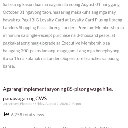
Sa bisa ng kasunduan na nagsimula noong August 01 hanggang
October 31 ngayong taon, maaaring makakuha ang mga may
hawak ng Pag-IBIG Loyalty Card at Loyalty Card Plus ng libreng
Landers Shopping Pass, libreng Landers Premium Membership sa
minimum na single-receipt purchase na 3-thousand pesos, at
pagkakataong mag-upgrade sa Executive Membership sa
halagang 300-pesos lamang, magagamit ang mga benepisyong
ito sa 16 na kalahok na Landers Superstore branches sa buong
bansa.
Agarang implementasyon ng 85-pisong wage hike,
panawagan ng CWS
Jerry Maya Figarola
Friday, August 7, 2026 2:40 pm
6,758 total views