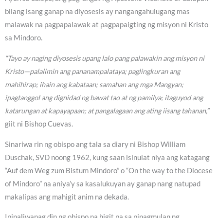
bilang isang ganap na diyosesis ay nangangahulugang mas
malawak na pagpapalawak at pagpapaigting ng misyon ni Kristo
sa Mindoro.
“Tayo ay naging diyosesis upang lalo pang palawakin ang misyon ni
Kristo—palalimin ang pananampalataya; paglingkuran ang
mahihirap; ihain ang kabataan; samahan ang mga Mangyan;
ipagtanggol ang dignidad ng bawat tao at ng pamilya; itaguyod ang
katarungan at kapayapaan; at pangalagaan ang ating iisang tahanan,”
giit ni Bishop Cuevas.
Sinariwa rin ng obispo ang tala sa diary ni Bishop William
Duschak, SVD noong 1962, kung saan isinulat niya ang katagang
“Auf dem Weg zum Bistum Mindoro” o “On the way to the Diocese
of Mindoro” na aniya’y sa kasalukuyan ay ganap nang natupad
makalipas ang mahigit anim na dekada.
Ipinaliwanag din ng obispo na higit pa sa pinagmulan ng