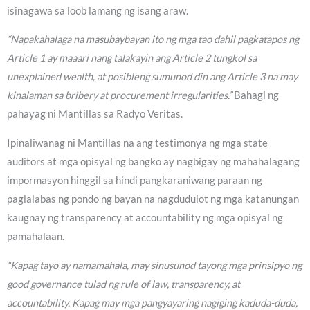
isinagawa sa loob lamang ng isang araw.
“Napakahalaga na masubaybayan ito ng mga tao dahil pagkatapos ng
Article 1 ay maaari nang talakayin ang Article 2 tungkol sa
unexplained wealth, at posibleng sumunod din ang Article 3 na may
kinalaman sa bribery at procurement irregularities.”
Bahagi ng
pahayag ni Mantillas sa Radyo Veritas.
Ipinaliwanag ni Mantillas na ang testimonya ng mga state
auditors at mga opisyal ng bangko ay nagbigay ng mahahalagang
impormasyon hinggil sa hindi pangkaraniwang paraan ng
paglalabas ng pondo ng bayan na nagdudulot ng mga katanungan
kaugnay ng transparency at accountability ng mga opisyal ng
pamahalaan.
“Kapag tayo ay namamahala, may sinusunod tayong mga prinsipyo ng
good governance tulad ng rule of law, transparency, at
accountability. Kapag may mga pangyayaring nagiging kaduda-duda,