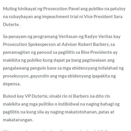
Muling hinikayat ng Prosecution Panel ang publiko na patuloy
na subaybayan ang impeachment trial ni Vice President Sara
Duterte.
Sa panayam ng programang Veritasan ng Radyo Veritas kay
Prosecution Spokesperson at Adviser Robert Barbers, sa
pamamagitan ng panood sa paglilitis sa Bise Presidente ay
makikita ng publiko kung dapat pa bang pagtiwalaan ang
pangalawang pangulo base sa mga ebidensyang inilalahad ng
prosekusyon, gayundin ang mga ebidenyang ipapakita ng
depensa.
Bukod kay VP Duterte, sinabi rin ni Barbers na dito rin
makikita ang mga pulitiko o indibidwal na naging bahagi ng
paglilitis na kung sila ay naging makatotohanan, patas at
makatarungan.