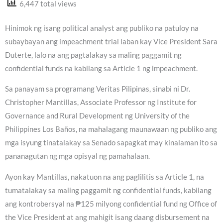
6,447 total views
Hinimok ng isang political analyst ang publiko na patuloy na
subaybayan ang impeachment trial laban kay Vice President Sara
Duterte, lalo na ang pagtalakay sa maling paggamit ng
confidential funds na kabilang sa Article 1 ng impeachment.
Sa panayam sa programang Veritas Pilipinas, sinabi ni Dr.
Christopher Mantillas, Associate Professor ng Institute for
Governance and Rural Development ng University of the
Philippines Los Baños, na mahalagang maunawaan ng publiko ang
mga isyung tinatalakay sa Senado sapagkat may kinalaman ito sa
pananagutan ng mga opisyal ng pamahalaan.
Ayon kay Mantillas, nakatuon na ang paglilitis sa Article 1, na
tumatalakay sa maling paggamit ng confidential funds, kabilang
ang kontrobersyal na ₱125 milyong confidential fund ng Office of
the Vice President at ang mahigit isang daang disbursement na