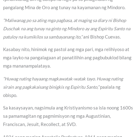
pangalang Mina de Oro ang tunay na kayamanan ng Mindoro.
“Maliwanag po sa ating mga pagbasa, at maging sa diary ni Bishop
Duschak na ang tunay na ginto ng Mindoro ay ang Espiritu Santo na
patuloy na kumikilos sa sambayanang ito,”
ani Bishop Cuevas.
Kasabay nito, hinimok ng pastol ang mga pari, mga relihiyoso at
mga layko na pangalagaan at panatilihin ang pagbubuklod bilang
mga mananampalataya.
“Huwag nating hayaang magkawatak-watak tayo. Huwag nating
sirain ang pagkakaisang binigkis ng Espiritu Santo,”
paalala ng
obispo.
Sa kasaysayan, nagsimula ang Kristiyanismo sa isla noong 1600s
sa pamamagitan ng pagmimisyon ng mga Augustinian,
Franciscan, Jesuit, Recollect, at SVD.