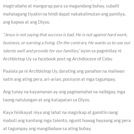
magtrabaho at mangarap para sa magandang buhay, subalit
mahalagang tiyakin na hindi dapat nakakalimutan ang pamilya,
ang kapwa at ang Diyos.
“Jesus is not saying that success is bad. He is not against hard work,
business, or earning a living. On the contrary, He wants us to use our
talents well and provide for our families,”
ayon sa pagninilay ni
Archbishop Uy sa facebook post ng Archdiocese of Cebu
Paalala pa ni Archbishop Uy, darating ang panahon na maiiwan
natin ang ating pera, ari-arian, posisyon at mga tagumpay.
Ang tunay na kayamanan ay ang pagmamahal na naibigay, mga
taong natulungan at ang katapatan sa Diyos.
Kaya hinikayat niya ang lahat na magsikap at gamitin nang
mabuti ang kanilang mga talento, ngunit huwag hayaang ang pera
at tagumpay ang mangibabaw sa ating buhay.