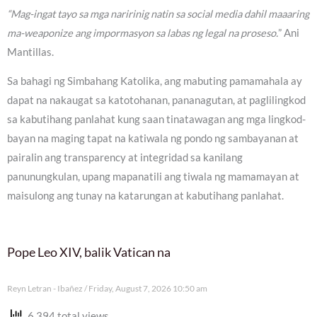
“Mag-ingat tayo sa mga naririnig natin sa social media dahil maaaring
ma-weaponize ang impormasyon sa labas ng legal na proseso.
” Ani
Mantillas.
Sa bahagi ng Simbahang Katolika, ang mabuting pamamahala ay
dapat na nakaugat sa katotohanan, pananagutan, at paglilingkod
sa kabutihang panlahat kung saan tinatawagan ang mga lingkod-
bayan na maging tapat na katiwala ng pondo ng sambayanan at
pairalin ang transparency at integridad sa kanilang
panunungkulan, upang mapanatili ang tiwala ng mamamayan at
maisulong ang tunay na katarungan at kabutihang panlahat.
Pope Leo XIV, balik Vatican na
Reyn Letran - Ibañez
Friday, August 7, 2026 10:50 am
6,394 total views