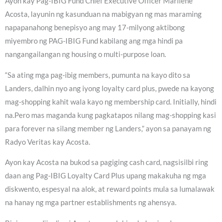
Ayon kay Pag-IBIG Fund Chief Executive Officer Marilene
Acosta, layunin ng kasunduan na mabigyan ng mas maraming
napapanahong benepisyo ang may 17-milyong aktibong
miyembro ng PAG-IBIG Fund kabilang ang mga hindi pa
nangangailangan ng housing o multi-purpose loan.
“Sa ating mga pag-ibig members, pumunta na kayo dito sa
Landers, dalhin nyo ang iyong loyalty card plus, pwede na kayong
mag-shopping kahit wala kayo ng membership card. Initially, hindi
na.Pero mas maganda kung pagkatapos nilang mag-shopping kasi
para forever na silang member ng Landers,” ayon sa panayam ng
Radyo Veritas kay Acosta.
Ayon kay Acosta na bukod sa pagiging cash card, nagsisilbi ring
daan ang Pag-IBIG Loyalty Card Plus upang makakuha ng mga
diskwento, espesyal na alok, at reward points mula sa lumalawak
na hanay ng mga partner establishments ng ahensya.