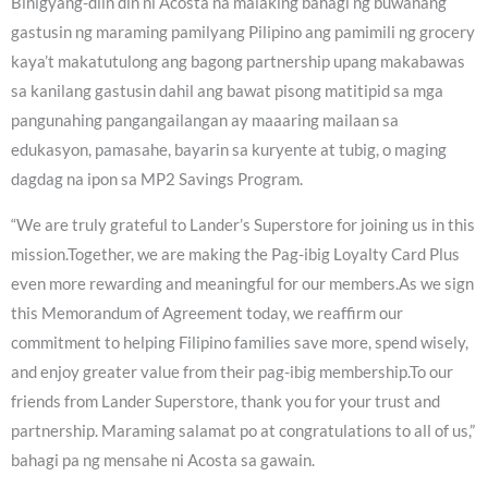
Binigyang-diin din ni Acosta na malaking bahagi ng buwanang
gastusin ng maraming pamilyang Pilipino ang pamimili ng grocery
kaya’t makatutulong ang bagong partnership upang makabawas
sa kanilang gastusin dahil ang bawat pisong matitipid sa mga
pangunahing pangangailangan ay maaaring mailaan sa
edukasyon, pamasahe, bayarin sa kuryente at tubig, o maging
dagdag na ipon sa MP2 Savings Program.
“We are truly grateful to Lander’s Superstore for joining us in this
mission.Together, we are making the Pag-ibig Loyalty Card Plus
even more rewarding and meaningful for our members.As we sign
this Memorandum of Agreement today, we reaffirm our
commitment to helping Filipino families save more, spend wisely,
and enjoy greater value from their pag-ibig membership.To our
friends from Lander Superstore, thank you for your trust and
partnership. Maraming salamat po at congratulations to all of us,”
bahagi pa ng mensahe ni Acosta sa gawain.