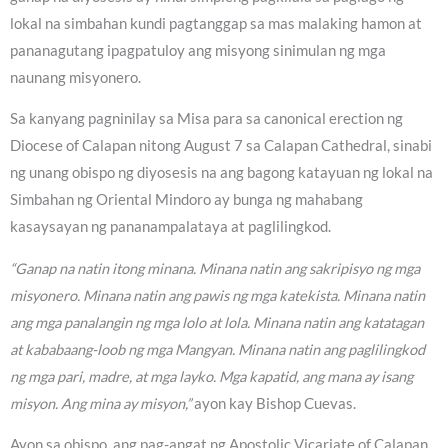
lokal na simbahan kundi pagtanggap sa mas malaking hamon at
pananagutang ipagpatuloy ang misyong sinimulan ng mga
naunang misyonero.
Sa kanyang pagninilay sa Misa para sa canonical erection ng
Diocese of Calapan nitong August 7 sa Calapan Cathedral, sinabi
ng unang obispo ng diyosesis na ang bagong katayuan ng lokal na
Simbahan ng Oriental Mindoro ay bunga ng mahabang
kasaysayan ng pananampalataya at paglilingkod.
“Ganap na natin itong minana. Minana natin ang sakripisyo ng mga
misyonero. Minana natin ang pawis ng mga katekista. Minana natin
ang mga panalangin ng mga lolo at lola. Minana natin ang katatagan
at kababaang-loob ng mga Mangyan. Minana natin ang paglilingkod
ng mga pari, madre, at mga layko. Mga kapatid, ang mana ay isang
misyon. Ang mina ay misyon,”
ayon kay Bishop Cuevas.
Ayon sa obispo, ang pag-angat ng Apostolic Vicariate of Calapan