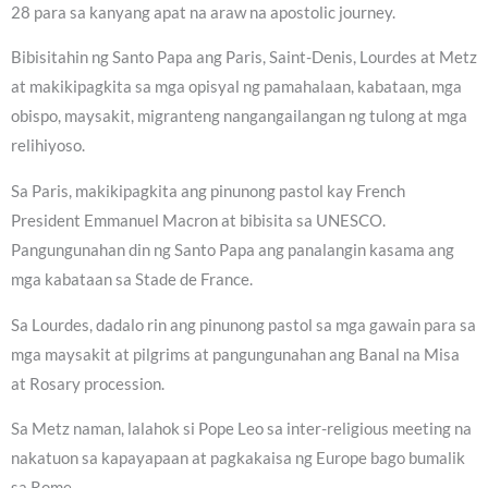
28 para sa kanyang apat na araw na apostolic journey.
Bibisitahin ng Santo Papa ang Paris, Saint-Denis, Lourdes at Metz
at makikipagkita sa mga opisyal ng pamahalaan, kabataan, mga
obispo, maysakit, migranteng nangangailangan ng tulong at mga
relihiyoso.
Sa Paris, makikipagkita ang pinunong pastol kay French
President Emmanuel Macron at bibisita sa UNESCO.
Pangungunahan din ng Santo Papa ang panalangin kasama ang
mga kabataan sa Stade de France.
Sa Lourdes, dadalo rin ang pinunong pastol sa mga gawain para sa
mga maysakit at pilgrims at pangungunahan ang Banal na Misa
at Rosary procession.
Sa Metz naman, lalahok si Pope Leo sa inter-religious meeting na
nakatuon sa kapayapaan at pagkakaisa ng Europe bago bumalik
sa Rome.