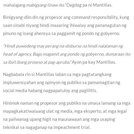
mahalagang mabigyang-linaw ito.”
Dagdag pa ni Mantillas.
Binigyang-diin din ng propesor ang command responsibility, kung
saan sinabi niyang hindi maaaring ihiwalay ang pananagutan ng
pinuno ng isang ahensya sa paggamit ng pondo ng gobyerno.
“Hindi puwedeng may perang na-disburse na hindi nalalaman ng
head of agency. Bago magamit ang pondo ng gobyerno, dumaraan ito
sa iba’t ibang proseso at pag-apruba.”
Ayon pa kay Mantillas.
Nagbabala rin si Mantillas laban sa mga pagtatangkang
impluwensyahan ang opinyon ng publiko sa pamamagitan ng
social media habang nagpapatuloy ang paglilitis.
Hinimok naman ng propesor ang publiko na umasa lamang sa mga
mapagkakatiwalaang ulat ng media, mga eksperto, at mga legal
na paliwanag upang higit na maunawaan ang mga usaping
teknikal sa nagaganap na impeachment trial.