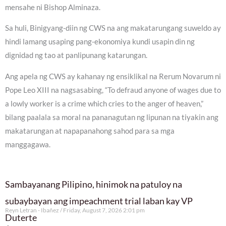
mensahe ni Bishop Alminaza.
Sa huli, Binigyang-diin ng CWS na ang makatarungang suweldo ay
hindi lamang usaping pang-ekonomiya kundi usapin din ng
dignidad ng tao at panlipunang katarungan.
Ang apela ng CWS ay kahanay ng ensiklikal na Rerum Novarum ni
Pope Leo XIII na nagsasabing, “To defraud anyone of wages due to
a lowly worker is a crime which cries to the anger of heaven,”
bilang paalala sa moral na pananagutan ng lipunan na tiyakin ang
makatarungan at napapanahong sahod para sa mga
manggagawa.
Sambayanang Pilipino, hinimok na patuloy na
subaybayan ang impeachment trial laban kay VP
Reyn Letran - Ibañez
Friday, August 7, 2026 2:01 pm
Duterte