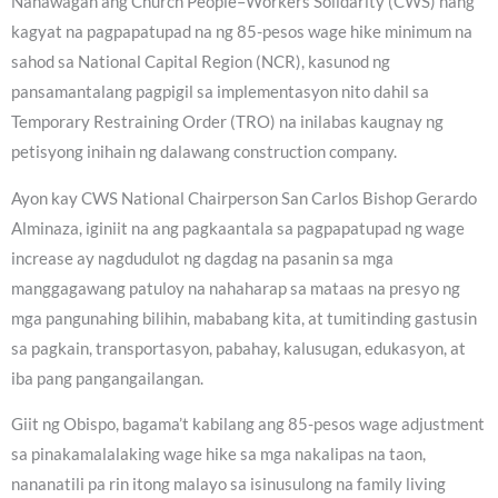
Nanawagan ang Church People–Workers Solidarity (CWS) nang
kagyat na pagpapatupad na ng 85-pesos wage hike minimum na
sahod sa National Capital Region (NCR), kasunod ng
pansamantalang pagpigil sa implementasyon nito dahil sa
Temporary Restraining Order (TRO) na inilabas kaugnay ng
petisyong inihain ng dalawang construction company.
Ayon kay CWS National Chairperson San Carlos Bishop Gerardo
Alminaza, iginiit na ang pagkaantala sa pagpapatupad ng wage
increase ay nagdudulot ng dagdag na pasanin sa mga
manggagawang patuloy na nahaharap sa mataas na presyo ng
mga pangunahing bilihin, mababang kita, at tumitinding gastusin
sa pagkain, transportasyon, pabahay, kalusugan, edukasyon, at
iba pang pangangailangan.
Giit ng Obispo, bagama’t kabilang ang 85-pesos wage adjustment
sa pinakamalalaking wage hike sa mga nakalipas na taon,
nananatili pa rin itong malayo sa isinusulong na family living