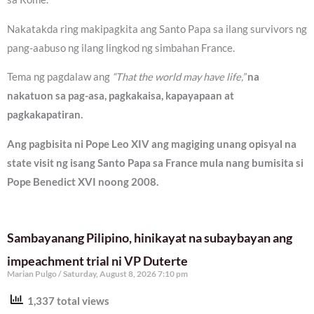
Nakatakda ring makipagkita ang Santo Papa sa ilang survivors ng
pang-aabuso ng ilang lingkod ng simbahan France.
Tema ng pagdalaw ang
“That the world may have life,”
na
nakatuon sa pag-asa, pagkakaisa, kapayapaan at
pagkakapatiran.
Ang pagbisita ni Pope Leo XIV ang magiging unang opisyal na
state visit ng isang Santo Papa sa France mula nang bumisita si
Pope Benedict XVI noong 2008.
Sambayanang Pilipino, hinikayat na subaybayan ang
impeachment trial ni VP Duterte
Marian Pulgo
Saturday, August 8, 2026 7:10 pm
1,337 total views